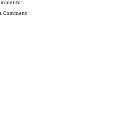
omments:
 a Comment