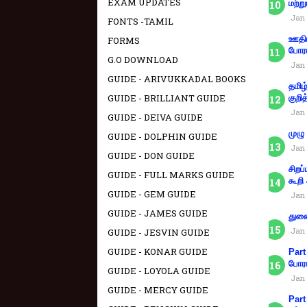
EXAM UPDATES
மற்று
Jan 
FONTS -TAMIL
ஊதிய
FORMS
போரா
G.O DOWNLOAD
Jan 
GUIDE - ARIVUKKADAL BOOKS
தமிழ
GUIDE - BRILLIANT GUIDE
குறித
Jan 
GUIDE - DEIVA GUIDE
முழு
GUIDE - DOLPHIN GUIDE
Jan 
GUIDE - DON GUIDE
சிறப
GUIDE - FULL MARKS GUIDE
கூறி
GUIDE - GEM GUIDE
Jan 
GUIDE - JAMES GUIDE
துணை
Jan 
GUIDE - JESVIN GUIDE
GUIDE - KONAR GUIDE
Part
போரா
GUIDE - LOYOLA GUIDE
Jan 
GUIDE - MERCY GUIDE
Part