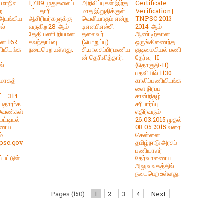
ு மாநில
1,789 முதுகலைப்
அறிவிப்புகள் இந்த
Certificate
ை
பட்டதாரி
மாத இறுதிக்குள்
Verification |
 அடங்கிய
ஆசிரியர்களுக்கு
வெளியாகும் என்று
TNPSC 2013-
ல்
வருகிற 28-ஆம்
டிஎன்பிஎஸ்சி
2014-ஆம்
தேதி பணி நியமன
தலைவர்
ஆண்டிற்கான
ான 162
கலந்தாய்வு
(பொறுப்பு)
ஒருங்கிணைந்த
ியிடங்க
நடைபெற உள்ளது.
சி.பாலசுப்பிரமணிய
குடிமையியல் பணி
ன் தெரிவித்தார்.
தேர்வு- II
ல்
(தொகுதி-II)
ு
பதவியில் 1130
கமாகத்
காலிப்பணியிடங்க
ளை நிரப்ப
ட்ட 314
சான்றிதழ்
பதாரர்க
சரிபார்ப்பு
ிவெண்கள்
எதிர்வரும்
ட்டியல்
26.03.2015 முதல்
ணைய
08.05.2015 வரை
்
சென்னை
psc.gov
தமிழ்நாடு அரசுப்
பணியாளர்
்பட்டுள்
தேர்வாணைய
அலுவலகத்தில்
நடைபெற உள்ளது.
Pages (150)
1
2
3
4
Next