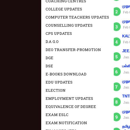
COACHING CENTRES
முது
COLLEGE UPDATES
Feb 
COMPUTER TEACHERS UPDATES
முது
COUNSELLING UPDATES
Feb 
CPS UPDATES
KAL
D.A G.O
Feb 
DEO TRANSFER-PROMOTION
JEE.
Jan 
DGE
DSE
பள்ள
Jan 
E-BOOKS DOWNLOAD
முது
EDU UPDATES
Jan 
ELECTION
TNTE
EMPLOYMENT UPDATES
Jan 
EQUIVALENCE OF DEGREE
முது
EXAM ESLC
Jan 
EXAM NOTIFICATION
தமிழ