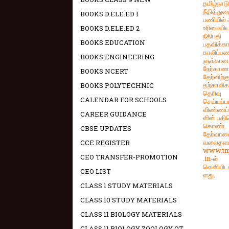
தமிழ்நாட
நீதித்துற
BOOKS D.ELE.ED 1
பணியில்
உரிமையிய
BOOKS D.ELE.ED 2
நீதிபதி
BOOKS EDUCATION
பதவிக்க
காலிப்பண
BOOKS ENGINEERING
ளுக்கான
நேர்காண
BOOKS NCERT
தேர்விற்க
தற்காலி
BOOKS POLYTECHNIC
தெரிவு
CALENDAR FOR SCHOOLS
செய்யப்ப
விண்ணப்
CAREER GUIDANCE
ளின் பத
கொண்ட ப
CBSE UPDATES
தேர்வா
வலைதளம
CCE REGISTER
www.tn
CEO TRANSFER-PROMOTION
.in-ல்
வெளியிடப
CEO LIST
ளது.
CLASS 1 STUDY MATERIALS
CLASS 10 STUDY MATERIALS
CLASS 11 BIOLOGY MATERIALS
CLASS 11 BIOLOGY ZOOLOGY OT -