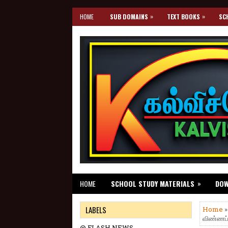
»
»
HOME
SUB DOMAINS
TEXT BOOKS
SC
»
HOME
SCHOOL STUDY MATERIALS
DO
LABELS
Home
விண்ணப்ப
@ FLASH NEWS