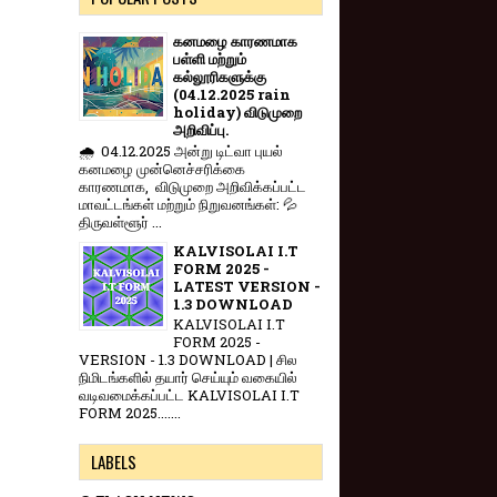
கனமழை காரணமாக
பள்ளி மற்றும்
கல்லூரிகளுக்கு
(04.12.2025 rain
holiday) விடுமுறை
அறிவிப்பு.
🌧️ 04.12.2025 அன்று டிட்வா புயல்
கனமழை முன்னெச்சரிக்கை
காரணமாக, விடுமுறை அறிவிக்கப்பட்ட
மாவட்டங்கள் மற்றும் நிறுவனங்கள்: 💦
திருவள்ளூர் ...
KALVISOLAI I.T
FORM 2025 -
LATEST VERSION -
1.3 DOWNLOAD
KALVISOLAI I.T
FORM 2025 -
VERSION - 1.3 DOWNLOAD | சில
நிமிடங்களில் தயார் செய்யும் வகையில்
வடிவமைக்கப்பட்ட KALVISOLAI I.T
FORM 2025.......
LABELS