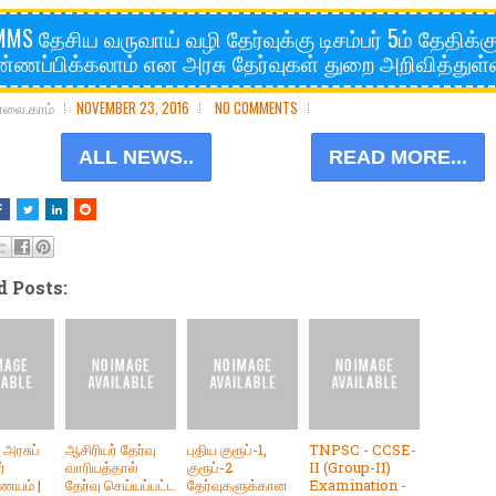
MS தேசிய வருவாய் வழி தேர்வுக்கு டிசம்பர் 5ம் தேதிக்க
்ணப்பிக்கலாம் என அரசு தேர்வுகள் துறை அறிவித்துள்
ோலை.காம்
NOVEMBER 23, 2016
NO COMMENTS
ALL NEWS..
READ MORE...
d Posts:
 அரசுப்
ஆசிரியர் தேர்வு
புதிய குரூப்-1,
TNPSC - CCSE-
்
வாரியத்தால்
குரூப்-2
II (Group-II)
ையம் |
தேர்வு செய்யப்பட்ட
தேர்வுகளுக்கான
Examination -