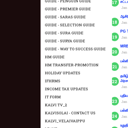
GUIDE - PENGUIN GUIDE
சட்ட
Jan 
GUIDE - PREMIER GUIDE
GUIDE - SARAS GUIDE
ஆசிர
Jan 
GUIDE - SELECTION GUIDE
PG T
GUIDE - SURA GUIDE
Jan 
GUIDE - SURYA GUIDE
MRB 
GUIDE - WAY TO SUCCESS GUIDE
Jan 
HM GUIDE
பள்ள
HM TRANSFER-PROMOTION
Jan 
HOLIDAY UPDATES
தமிழ
IFHRMS
அரச
Jan 
INCOME TAX UPDATES
புதி
IT FORM
Jan 
KALVI TV_2
பள்ள
KALVISOLAI - CONTACT US
Jan 
KALVI_VELAIVAIPPU
உறுத