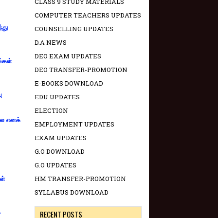
CLASS 9 STUDY MATERIALS
COMPUTER TEACHERS UPDATES
்து
COUNSELLING UPDATES
D.A NEWS
DEO EXAM UPDATES
ங்கள்
DEO TRANSFER-PROMOTION
E-BOOKS DOWNLOAD
ு
EDU UPDATES
ELECTION
்லை எனக்
EMPLOYMENT UPDATES
EXAM UPDATES
G.O DOWNLOAD
G.O UPDATES
HM TRANSFER-PROMOTION
ள்
SYLLABUS DOWNLOAD
-
RECENT POSTS