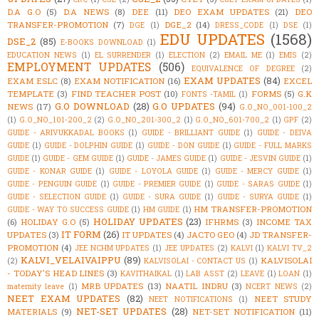
D.A G.O
(5)
D.A NEWS
(8)
DEE
(11)
DEO EXAM UPDATES
(21)
DEO
TRANSFER-PROMOTION
(7)
DGE_2
(14)
DGE
(1)
DRESS_CODE
(1)
DSE
(1)
EDU UPDATES
(1568)
DSE_2
(85)
E-BOOKS DOWNLOAD
(1)
EDUCATION NEWS
(1)
EL SURRENDER
(1)
ELECTION
(2)
EMAIL ME
(1)
EMIS
(2)
EMPLOYMENT UPDATES
(506)
EQUIVALENCE OF DEGREE
(2)
EXAM UPDATES
(84)
EXAM ESLC
(8)
EXAM NOTIFICATION
(16)
EXCEL
TEMPLATE
(3)
FIND TEACHER POST
(10)
FORMS
(5)
G.K
FONTS -TAMIL
(1)
G.O DOWNLOAD
(28)
G.O UPDATES
(94)
NEWS
(17)
G.O_NO_001-100_2
(1)
G.O_NO_101-200_2
(2)
G.O_NO_201-300_2
(1)
G.O_NO_601-700_2
(1)
GPF
(2)
GUIDE - ARIVUKKADAL BOOKS
(1)
GUIDE - BRILLIANT GUIDE
(1)
GUIDE - DEIVA
GUIDE
(1)
GUIDE - DOLPHIN GUIDE
(1)
GUIDE - DON GUIDE
(1)
GUIDE - FULL MARKS
GUIDE
(1)
GUIDE - GEM GUIDE
(1)
GUIDE - JAMES GUIDE
(1)
GUIDE - JESVIN GUIDE
(1)
GUIDE - KONAR GUIDE
(1)
GUIDE - LOYOLA GUIDE
(1)
GUIDE - MERCY GUIDE
(1)
GUIDE - PENGUIN GUIDE
(1)
GUIDE - PREMIER GUIDE
(1)
GUIDE - SARAS GUIDE
(1)
GUIDE - SELECTION GUIDE
(1)
GUIDE - SURA GUIDE
(1)
GUIDE - SURYA GUIDE
(1)
HM TRANSFER-PROMOTION
GUIDE - WAY TO SUCCESS GUIDE
(1)
HM GUIDE
(1)
HOLIDAY UPDATES
(23)
(6)
HOLIDAY G.O
(5)
IFHRMS
(3)
INCOME TAX
IT FORM
(26)
UPDATES
(3)
IT UPDATES
(4)
JACTO GEO
(4)
JD TRANSFER-
PROMOTION
(4)
JEE NCHM UPDATES
(1)
JEE UPDATES
(2)
KALVI
(1)
KALVI TV_2
KALVI_VELAIVAIPPU
(89)
KALVISOLAI
(2)
KALVISOLAI - CONTACT US
(1)
- TODAY'S HEAD LINES
(3)
KAVITHAIKAL
(1)
LAB ASST
(2)
LEAVE
(1)
LOAN
(1)
MRB UPDATES
(13)
NAATIL INDRU
(3)
maternity leave
(1)
NCERT NEWS
(2)
NEET EXAM UPDATES
(82)
NEET STUDY
NEET NOTIFICATIONS
(1)
NET-SET UPDATES
(28)
MATERIALS
(9)
NET-SET NOTIFICATION
(11)