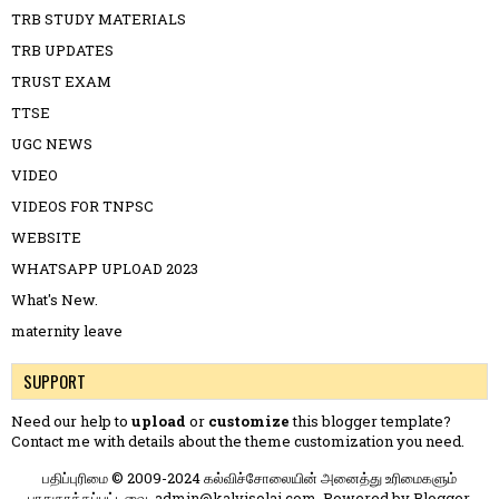
TRB STUDY MATERIALS
TRB UPDATES
TRUST EXAM
TTSE
UGC NEWS
VIDEO
VIDEOS FOR TNPSC
WEBSITE
WHATSAPP UPLOAD 2023
What's New.
maternity leave
SUPPORT
Need our help to
upload
or
customize
this blogger template?
Contact me
with details about the theme customization you need.
பதிப்புரிமை © 2009-2024 கல்விச்சோலையின் அனைத்து உரிமைகளும்
பாதுகாக்கப்பட்டவை. admin@kalvisolai.com. Powered by
Blogger
.