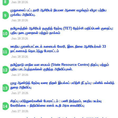
Jan 28 2026
முதுகலைப் பட்டதாரி ஆசிரியர் நியமன ஆணை வழங்கும் விழா பற்றிய
முக்கிய அறிவிப்பு.
Jan 28 2026
தமிழகத்தில் ஆசிரியர் தகுதித் தேர்வு (TET) தேர்ச்சி மதிப்பெண் குறைப்பு:
புதிய நடைமுறைகள் மற்றும் தாக்கம்
Jan 28 2026
ஊதிய முரண்பாட்டைக் களையக் கோரி, இடைநிலை ஆசிரியர்கள் 33
நாட்களாகத் தொடர்ந்து போராட்டம்
Jan 28 2026
தமிழ்நாடு மாநில வள மையம் (State Resource Centre) திறப்பு மற்றும்
புதிய பாடப்புத்தகங்கள் குறித்த அறிவிப்புகள்.
Jan 27 2026
முழு ஆண்டுத் தேர்வு வரை திறன் இயக்கப் பயிற்சி நீட்டிப்பு: பள்ளிக் கல்வித்
துறை அறிவிப்பு
Jan 27 2026
சிறப்பு பயிற்றுனர்களின் போராட்டம் : பணி நிரந்தரம், ஊதிய உயர்வு
கோரிக்கை – நிதியில்லை எனக் கூறி அரசு கைவிரிப்பு
Jan 27 2026