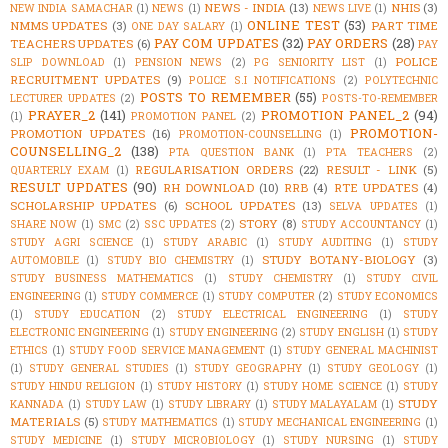
NEWS - INDIA
(13)
NHIS
(3)
NEW INDIA SAMACHAR
(1)
NEWS
(1)
NEWS LIVE
(1)
ONLINE TEST
(53)
NMMS UPDATES
(3)
PART TIME
ONE DAY SALARY
(1)
PAY COM UPDATES
(32)
PAY ORDERS
(28)
TEACHERS UPDATES
(6)
PAY
POLICE
SLIP DOWNLOAD
(1)
PENSION NEWS
(2)
PG SENIORITY LIST
(1)
RECRUITMENT UPDATES
(9)
POLICE S.I NOTIFICATIONS
(2)
POLYTECHNIC
POSTS TO REMEMBER
(55)
LECTURER UPDATES
(2)
POSTS-TO-REMEMBER
PRAYER_2
(141)
PROMOTION PANEL_2
(94)
(1)
PROMOTION PANEL
(2)
PROMOTION-
PROMOTION UPDATES
(16)
PROMOTION-COUNSELLING
(1)
COUNSELLING_2
(138)
PTA QUESTION BANK
(1)
PTA TEACHERS
(2)
REGULARISATION ORDERS
(22)
RESULT - LINK
(5)
QUARTERLY EXAM
(1)
RESULT UPDATES
(90)
RH DOWNLOAD
(10)
RRB
(4)
RTE UPDATES
(4)
SCHOLARSHIP UPDATES
(6)
SCHOOL UPDATES
(13)
SELVA UPDATES
(1)
STORY
(8)
SHARE NOW
(1)
SMC
(2)
SSC UPDATES
(2)
STUDY ACCOUNTANCY
(1)
STUDY AGRI SCIENCE
(1)
STUDY ARABIC
(1)
STUDY AUDITING
(1)
STUDY
STUDY BOTANY-BIOLOGY
(3)
AUTOMOBILE
(1)
STUDY BIO CHEMISTRY
(1)
STUDY BUSINESS MATHEMATICS
(1)
STUDY CHEMISTRY
(1)
STUDY CIVIL
ENGINEERING
(1)
STUDY COMMERCE
(1)
STUDY COMPUTER
(2)
STUDY ECONOMICS
(1)
STUDY EDUCATION
(2)
STUDY ELECTRICAL ENGINEERING
(1)
STUDY
ELECTRONIC ENGINEERING
(1)
STUDY ENGINEERING
(2)
STUDY ENGLISH
(1)
STUDY
ETHICS
(1)
STUDY FOOD SERVICE MANAGEMENT
(1)
STUDY GENERAL MACHINIST
(1)
STUDY GENERAL STUDIES
(1)
STUDY GEOGRAPHY
(1)
STUDY GEOLOGY
(1)
STUDY HINDU RELIGION
(1)
STUDY HISTORY
(1)
STUDY HOME SCIENCE
(1)
STUDY
STUDY
KANNADA
(1)
STUDY LAW
(1)
STUDY LIBRARY
(1)
STUDY MALAYALAM
(1)
MATERIALS
(5)
STUDY MATHEMATICS
(1)
STUDY MECHANICAL ENGINEERING
(1)
STUDY MEDICINE
(1)
STUDY MICROBIOLOGY
(1)
STUDY NURSING
(1)
STUDY