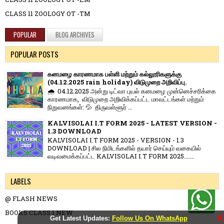
CLASS 11 ZOOLOGY OT -TM
POPULAR
BLOG ARCHIVES
POPULAR POSTS
கனமழை காரணமாக பள்ளி மற்றும் கல்லூரிகளுக்கு
(04.12.2025 rain holiday) விடுமுறை அறிவிப்பு.
🌧️ 04.12.2025 அன்று டிட்வா புயல் கனமழை முன்னெச்சரிக்கை
காரணமாக, விடுமுறை அறிவிக்கப்பட்ட மாவட்டங்கள் மற்றும்
நிறுவனங்கள்: 💦 திருவள்ளூர் ...
KALVISOLAI I.T FORM 2025 - LATEST VERSION -
1.3 DOWNLOAD
KALVISOLAI I.T FORM 2025 - VERSION - 1.3
DOWNLOAD | சில நிமிடங்களில் தயார் செய்யும் வகையில்
வடிவமைக்கப்பட்ட KALVISOLAI I.T FORM 2025.......
LABELS
@ FLASH NEWS
BOOKS CLASS 1 NEW
X
Get Latest Updates:
Follow Us On WhatsApp