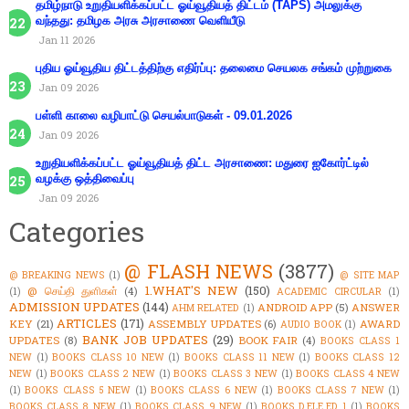
தமிழ்நாடு உறுதியளிக்கப்பட்ட ஓய்வூதியத் திட்டம் (TAPS) அமலுக்கு
வந்தது: தமிழக அரசு அரசாணை வெளியீடு
Jan 11 2026
புதிய ஓய்வூதிய திட்டத்திற்கு எதிர்ப்பு: தலைமை செயலக சங்கம் முற்றுகை
Jan 09 2026
பள்ளி காலை வழிபாட்டு செயல்பாடுகள் - 09.01.2026
Jan 09 2026
உறுதியளிக்கப்பட்ட ஓய்வூதியத் திட்ட அரசாணை: மதுரை ஐகோர்ட்டில்
வழக்கு ஒத்திவைப்பு
Jan 09 2026
Categories
@ FLASH NEWS
(3877)
@ BREAKING NEWS
(1)
@ SITE MAP
1.WHAT'S NEW
(150)
@ செய்தி துளிகள்
(4)
(1)
ACADEMIC CIRCULAR
(1)
ADMISSION UPDATES
(144)
ANDROID APP
(5)
ANSWER
AHM RELATED
(1)
ARTICLES
(171)
KEY
(21)
ASSEMBLY UPDATES
(6)
AWARD
AUDIO BOOK
(1)
BANK JOB UPDATES
(29)
UPDATES
(8)
BOOK FAIR
(4)
BOOKS CLASS 1
NEW
(1)
BOOKS CLASS 10 NEW
(1)
BOOKS CLASS 11 NEW
(1)
BOOKS CLASS 12
NEW
(1)
BOOKS CLASS 2 NEW
(1)
BOOKS CLASS 3 NEW
(1)
BOOKS CLASS 4 NEW
(1)
BOOKS CLASS 5 NEW
(1)
BOOKS CLASS 6 NEW
(1)
BOOKS CLASS 7 NEW
(1)
BOOKS CLASS 8 NEW
(1)
BOOKS CLASS 9 NEW
(1)
BOOKS D.ELE.ED 1
(1)
BOOKS