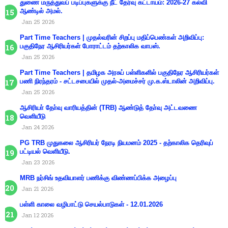
துணை மருத்துவப் படிப்புகளுக்கு நீட் தேர்வு கட்டாயம்: 2026-27 கல்வி
ஆண்டில் அமல்.
Jan 25 2026
Part Time Teachers | முதல்வரின் சிறப்பு மதிப்பெண்கள் அறிவிப்பு:
பகுதிநேர ஆசிரியர்கள் போராட்டம் தற்காலிக வாபஸ்.
Jan 25 2026
Part Time Teachers | தமிழக அரசுப் பள்ளிகளில் பகுதிநேர ஆசிரியர்கள்
பணி நிரந்தரம் - சட்டசபையில் முதல்-அமைச்சர் மு.க.ஸ்டாலின் அறிவிப்பு.
Jan 25 2026
ஆசிரியா் தோ்வு வாரியத்தின் (TRB) ஆண்டுத் தோ்வு அட்டவணை
வெளியீடு
Jan 24 2026
PG TRB முதுகலை ஆசிரியர் நேரடி நியமனம் 2025 - தற்காலிக தெரிவுப்
பட்டியல் வெளியீடு.
Jan 23 2026
MRB நர்சிங் உதவியாளர் பணிக்கு விண்ணப்பிக்க அழைப்பு
Jan 21 2026
பள்ளி காலை வழிபாட்டு செயல்பாடுகள் - 12.01.2026
Jan 12 2026