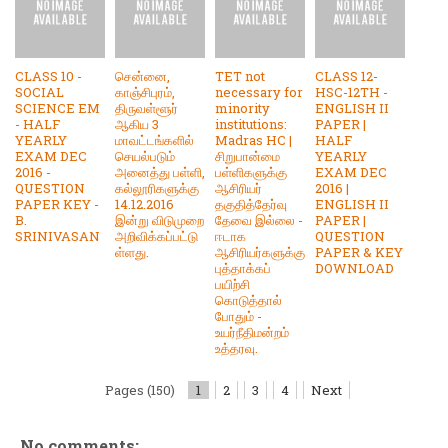
CLASS 10 -
சென்னை,
TET not
CLASS 12-
SOCIAL
காஞ்சிபுரம்,
necessary for
HSC-12TH -
SCIENCE EM
திருவள்ளூர்
minority
ENGLISH II
- HALF
ஆகிய 3
institutions:
PAPER |
YEARLY
மாவட்டங்களில்
Madras HC |
HALF
EXAM DEC
செயல்படும்
சிறுபான்மை
YEARLY
2016 -
அனைத்து பள்ளி,
பள்ளிகளுக்கு
EXAM DEC
QUESTION
கல்லூரிகளுக்கு
ஆசிரியர்
2016 |
PAPER KEY -
14.12.2016
தகுதித்தேர்வு
ENGLISH II
B.
இன்று விடுமுறை
தேவை இல்லை -
PAPER |
SRINIVASAN
அறிவிக்கப்பட்டு
ஈடாக
QUESTION
ள்ளது.
ஆசிரியர்களுக்கு
PAPER & KEY
புத்தாக்கப்
DOWNLOAD
பயிற்சி
கொடுத்தால்
போதும் -
உயர்நீதிமன்றம்
உத்தரவு.
Pages (150)
1
2
3
4
Next
No comments: