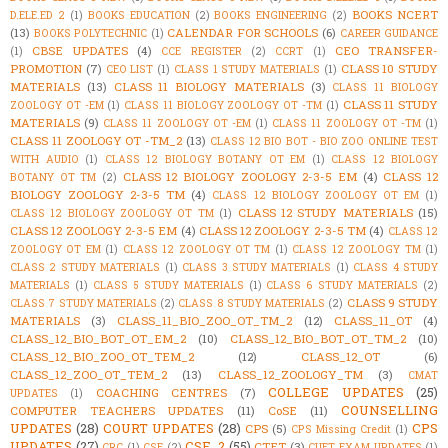
BOOKS NCERT
D.ELE.ED 2
(1)
BOOKS EDUCATION
(2)
BOOKS ENGINEERING
(2)
(13)
CALENDAR FOR SCHOOLS
(6)
BOOKS POLYTECHNIC
(1)
CAREER GUIDANCE
CBSE UPDATES
(4)
CEO TRANSFER-
(1)
CCE REGISTER
(2)
CCRT
(1)
PROMOTION
(7)
CLASS 10 STUDY
CEO LIST
(1)
CLASS 1 STUDY MATERIALS
(1)
MATERIALS
(13)
CLASS 11 BIOLOGY MATERIALS
(3)
CLASS 11 BIOLOGY
CLASS 11 STUDY
ZOOLOGY OT -EM
(1)
CLASS 11 BIOLOGY ZOOLOGY OT -TM
(1)
MATERIALS
(9)
CLASS 11 ZOOLOGY OT -EM
(1)
CLASS 11 ZOOLOGY OT -TM
(1)
CLASS 11 ZOOLOGY OT -TM_2
(13)
CLASS 12 BIO BOT - BIO ZOO ONLINE TEST
WITH AUDIO
(1)
CLASS 12 BIOLOGY BOTANY OT EM
(1)
CLASS 12 BIOLOGY
CLASS 12 BIOLOGY ZOOLOGY 2-3-5 EM
(4)
CLASS 12
BOTANY OT TM
(2)
BIOLOGY ZOOLOGY 2-3-5 TM
(4)
CLASS 12 BIOLOGY ZOOLOGY OT EM
(1)
CLASS 12 STUDY MATERIALS
(15)
CLASS 12 BIOLOGY ZOOLOGY OT TM
(1)
CLASS 12 ZOOLOGY 2-3-5 EM
(4)
CLASS 12 ZOOLOGY 2-3-5 TM
(4)
CLASS 12
ZOOLOGY OT EM
(1)
CLASS 12 ZOOLOGY OT TM
(1)
CLASS 12 ZOOLOGY TM
(1)
CLASS 2 STUDY MATERIALS
(1)
CLASS 3 STUDY MATERIALS
(1)
CLASS 4 STUDY
MATERIALS
(1)
CLASS 5 STUDY MATERIALS
(1)
CLASS 6 STUDY MATERIALS
(2)
CLASS 9 STUDY
CLASS 7 STUDY MATERIALS
(2)
CLASS 8 STUDY MATERIALS
(2)
MATERIALS
(3)
CLASS_11_BIO_ZOO_OT_TM_2
(12)
CLASS_11_OT
(4)
CLASS_12_BIO_BOT_OT_EM_2
(10)
CLASS_12_BIO_BOT_OT_TM_2
(10)
CLASS_12_BIO_ZOO_OT_TEM_2
(12)
CLASS_12_OT
(6)
CLASS_12_ZOO_OT_TEM_2
(13)
CLASS_12_ZOOLOGY_TM
(3)
CMAT
COLLEGE UPDATES
(25)
COACHING CENTRES
(7)
UPDATES
(1)
COUNSELLING
COMPUTER TEACHERS UPDATES
(11)
CoSE
(11)
UPDATES
(28)
COURT UPDATES
(28)
CPS
CPS
(5)
CPS Missing Credit
(1)
UPDATES
(27)
CSE_2
(55)
CTET
(3)
CRC
(1)
CSE
(2)
CUET EXAM UPDATES
(1)