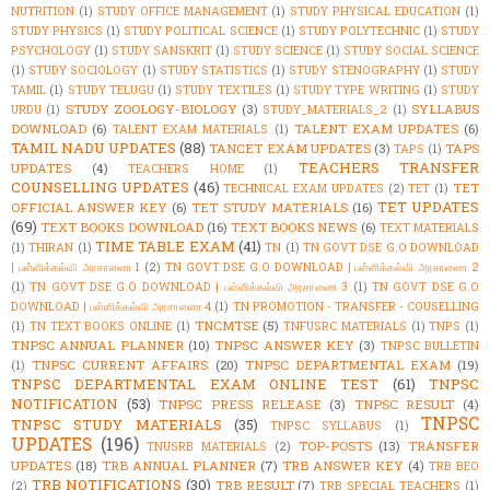
NUTRITION
(1)
STUDY OFFICE MANAGEMENT
(1)
STUDY PHYSICAL EDUCATION
(1)
STUDY PHYSICS
(1)
STUDY POLITICAL SCIENCE
(1)
STUDY POLYTECHNIC
(1)
STUDY
PSYCHOLOGY
(1)
STUDY SANSKRIT
(1)
STUDY SCIENCE
(1)
STUDY SOCIAL SCIENCE
(1)
STUDY SOCIOLOGY
(1)
STUDY STATISTICS
(1)
STUDY STENOGRAPHY
(1)
STUDY
TAMIL
(1)
STUDY TELUGU
(1)
STUDY TEXTILES
(1)
STUDY TYPE WRITING
(1)
STUDY
STUDY ZOOLOGY-BIOLOGY
(3)
SYLLABUS
URDU
(1)
STUDY_MATERIALS_2
(1)
DOWNLOAD
(6)
TALENT EXAM UPDATES
(6)
TALENT EXAM MATERIALS
(1)
TAMIL NADU UPDATES
(88)
TANCET EXAM UPDATES
(3)
TAPS
TAPS
(1)
TEACHERS TRANSFER
UPDATES
(4)
TEACHERS HOME
(1)
COUNSELLING UPDATES
(46)
TET
TECHNICAL EXAM UPDATES
(2)
TET
(1)
TET UPDATES
OFFICIAL ANSWER KEY
(6)
TET STUDY MATERIALS
(16)
(69)
TEXT BOOKS DOWNLOAD
(16)
TEXT BOOKS NEWS
(6)
TEXT MATERIALS
TIME TABLE EXAM
(41)
(1)
THIRAN
(1)
TN
(1)
TN GOVT DSE G.O DOWNLOAD
| பள்ளிக்கல்வி அரசாணை 1
(2)
TN GOVT DSE G.O DOWNLOAD | பள்ளிக்கல்வி அரசாணை 2
(1)
TN GOVT DSE G.O DOWNLOAD | பள்ளிக்கல்வி அரசாணை 3
(1)
TN GOVT DSE G.O
DOWNLOAD | பள்ளிக்கல்வி அரசாணை 4
(1)
TN PROMOTION - TRANSFER - COUSELLING
TNCMTSE
(5)
(1)
TN TEXT BOOKS ONLINE
(1)
TNFUSRC MATERIALS
(1)
TNPS
(1)
TNPSC ANNUAL PLANNER
(10)
TNPSC ANSWER KEY
(3)
TNPSC BULLETIN
TNPSC CURRENT AFFAIRS
(20)
TNPSC DEPARTMENTAL EXAM
(19)
(1)
TNPSC DEPARTMENTAL EXAM ONLINE TEST
(61)
TNPSC
NOTIFICATION
(53)
TNPSC PRESS RELEASE
(3)
TNPSC RESULT
(4)
TNPSC
TNPSC STUDY MATERIALS
(35)
TNPSC SYLLABUS
(1)
UPDATES
(196)
TOP-POSTS
(13)
TRANSFER
TNUSRB MATERIALS
(2)
UPDATES
(18)
TRB ANNUAL PLANNER
(7)
TRB ANSWER KEY
(4)
TRB BEO
TRB NOTIFICATIONS
(30)
TRB RESULT
(7)
(2)
TRB SPECIAL TEACHERS
(1)