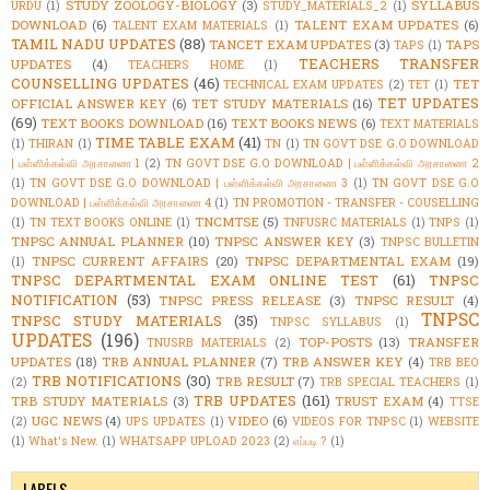
STUDY ZOOLOGY-BIOLOGY
(3)
SYLLABUS
URDU
(1)
STUDY_MATERIALS_2
(1)
DOWNLOAD
(6)
TALENT EXAM UPDATES
(6)
TALENT EXAM MATERIALS
(1)
TAMIL NADU UPDATES
(88)
TANCET EXAM UPDATES
(3)
TAPS
TAPS
(1)
TEACHERS TRANSFER
UPDATES
(4)
TEACHERS HOME
(1)
COUNSELLING UPDATES
(46)
TET
TECHNICAL EXAM UPDATES
(2)
TET
(1)
TET UPDATES
OFFICIAL ANSWER KEY
(6)
TET STUDY MATERIALS
(16)
(69)
TEXT BOOKS DOWNLOAD
(16)
TEXT BOOKS NEWS
(6)
TEXT MATERIALS
TIME TABLE EXAM
(41)
(1)
THIRAN
(1)
TN
(1)
TN GOVT DSE G.O DOWNLOAD
| பள்ளிக்கல்வி அரசாணை 1
(2)
TN GOVT DSE G.O DOWNLOAD | பள்ளிக்கல்வி அரசாணை 2
(1)
TN GOVT DSE G.O DOWNLOAD | பள்ளிக்கல்வி அரசாணை 3
(1)
TN GOVT DSE G.O
DOWNLOAD | பள்ளிக்கல்வி அரசாணை 4
(1)
TN PROMOTION - TRANSFER - COUSELLING
TNCMTSE
(5)
(1)
TN TEXT BOOKS ONLINE
(1)
TNFUSRC MATERIALS
(1)
TNPS
(1)
TNPSC ANNUAL PLANNER
(10)
TNPSC ANSWER KEY
(3)
TNPSC BULLETIN
TNPSC CURRENT AFFAIRS
(20)
TNPSC DEPARTMENTAL EXAM
(19)
(1)
TNPSC DEPARTMENTAL EXAM ONLINE TEST
(61)
TNPSC
NOTIFICATION
(53)
TNPSC PRESS RELEASE
(3)
TNPSC RESULT
(4)
TNPSC
TNPSC STUDY MATERIALS
(35)
TNPSC SYLLABUS
(1)
UPDATES
(196)
TOP-POSTS
(13)
TRANSFER
TNUSRB MATERIALS
(2)
UPDATES
(18)
TRB ANNUAL PLANNER
(7)
TRB ANSWER KEY
(4)
TRB BEO
TRB NOTIFICATIONS
(30)
TRB RESULT
(7)
(2)
TRB SPECIAL TEACHERS
(1)
TRB UPDATES
(161)
TRB STUDY MATERIALS
(3)
TRUST EXAM
(4)
TTSE
UGC NEWS
(4)
VIDEO
(6)
(2)
UPS UPDATES
(1)
VIDEOS FOR TNPSC
(1)
WEBSITE
(1)
What's New.
(1)
WHATSAPP UPLOAD 2023
(2)
எப்படி ?
(1)
LABELS