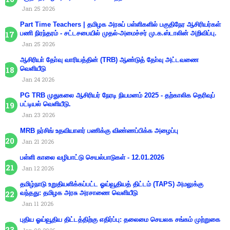
Jan 25 2026
Part Time Teachers | தமிழக அரசுப் பள்ளிகளில் பகுதிநேர ஆசிரியர்கள்
பணி நிரந்தரம் - சட்டசபையில் முதல்-அமைச்சர் மு.க.ஸ்டாலின் அறிவிப்பு.
Jan 25 2026
ஆசிரியா் தோ்வு வாரியத்தின் (TRB) ஆண்டுத் தோ்வு அட்டவணை
வெளியீடு
Jan 24 2026
PG TRB முதுகலை ஆசிரியர் நேரடி நியமனம் 2025 - தற்காலிக தெரிவுப்
பட்டியல் வெளியீடு.
Jan 23 2026
MRB நர்சிங் உதவியாளர் பணிக்கு விண்ணப்பிக்க அழைப்பு
Jan 21 2026
பள்ளி காலை வழிபாட்டு செயல்பாடுகள் - 12.01.2026
Jan 12 2026
தமிழ்நாடு உறுதியளிக்கப்பட்ட ஓய்வூதியத் திட்டம் (TAPS) அமலுக்கு
வந்தது: தமிழக அரசு அரசாணை வெளியீடு
Jan 11 2026
புதிய ஓய்வூதிய திட்டத்திற்கு எதிர்ப்பு: தலைமை செயலக சங்கம் முற்றுகை