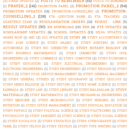
POSTS TO REMEMBER
(55)
LECTURER UPDATES
(2)
POSTS-TO-REMEMBER
PRAYER_2
(141)
PROMOTION PANEL_2
(94)
(1)
PROMOTION PANEL
(2)
PROMOTION-
PROMOTION UPDATES
(16)
PROMOTION-COUNSELLING
(1)
COUNSELLING_2
(138)
PTA QUESTION BANK
(1)
PTA TEACHERS
(2)
REGULARISATION ORDERS
(22)
RESULT - LINK
(5)
QUARTERLY EXAM
(1)
RESULT UPDATES
(90)
RH DOWNLOAD
(10)
RRB
(4)
RTE UPDATES
(4)
SCHOLARSHIP UPDATES
(6)
SCHOOL UPDATES
(13)
SELVA UPDATES
(1)
STORY
(8)
SHARE NOW
(1)
SMC
(2)
SSC UPDATES
(2)
STUDY ACCOUNTANCY
(1)
STUDY AGRI SCIENCE
(1)
STUDY ARABIC
(1)
STUDY AUDITING
(1)
STUDY
STUDY BOTANY-BIOLOGY
(3)
AUTOMOBILE
(1)
STUDY BIO CHEMISTRY
(1)
STUDY BUSINESS MATHEMATICS
(1)
STUDY CHEMISTRY
(1)
STUDY CIVIL
ENGINEERING
(1)
STUDY COMMERCE
(1)
STUDY COMPUTER
(2)
STUDY ECONOMICS
(1)
STUDY EDUCATION
(2)
STUDY ELECTRICAL ENGINEERING
(1)
STUDY
ELECTRONIC ENGINEERING
(1)
STUDY ENGINEERING
(2)
STUDY ENGLISH
(1)
STUDY
ETHICS
(1)
STUDY FOOD SERVICE MANAGEMENT
(1)
STUDY GENERAL MACHINIST
(1)
STUDY GENERAL STUDIES
(1)
STUDY GEOGRAPHY
(1)
STUDY GEOLOGY
(1)
STUDY HINDU RELIGION
(1)
STUDY HISTORY
(1)
STUDY HOME SCIENCE
(1)
STUDY
STUDY
KANNADA
(1)
STUDY LAW
(1)
STUDY LIBRARY
(1)
STUDY MALAYALAM
(1)
MATERIALS
(5)
STUDY MATHEMATICS
(1)
STUDY MECHANICAL ENGINEERING
(1)
STUDY MEDICINE
(1)
STUDY MICROBIOLOGY
(1)
STUDY NURSING
(1)
STUDY
NUTRITION
(1)
STUDY OFFICE MANAGEMENT
(1)
STUDY PHYSICAL EDUCATION
(1)
STUDY PHYSICS
(1)
STUDY POLITICAL SCIENCE
(1)
STUDY POLYTECHNIC
(1)
STUDY
PSYCHOLOGY
(1)
STUDY SANSKRIT
(1)
STUDY SCIENCE
(1)
STUDY SOCIAL SCIENCE
(1)
STUDY SOCIOLOGY
(1)
STUDY STATISTICS
(1)
STUDY STENOGRAPHY
(1)
STUDY
TAMIL
(1)
STUDY TELUGU
(1)
STUDY TEXTILES
(1)
STUDY TYPE WRITING
(1)
STUDY