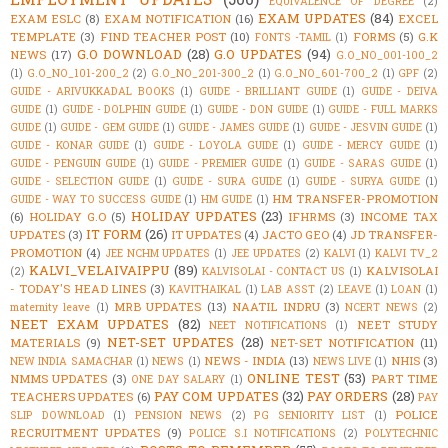
EQUIVALENCE OF DEGREE
(2)
EXAM UPDATES
(84)
EXAM ESLC
(8)
EXAM NOTIFICATION
(16)
EXCEL
TEMPLATE
(3)
FIND TEACHER POST
(10)
FORMS
(5)
G.K
FONTS -TAMIL
(1)
G.O DOWNLOAD
(28)
G.O UPDATES
(94)
NEWS
(17)
G.O_NO_001-100_2
(1)
G.O_NO_101-200_2
(2)
G.O_NO_201-300_2
(1)
G.O_NO_601-700_2
(1)
GPF
(2)
GUIDE - ARIVUKKADAL BOOKS
(1)
GUIDE - BRILLIANT GUIDE
(1)
GUIDE - DEIVA
GUIDE
(1)
GUIDE - DOLPHIN GUIDE
(1)
GUIDE - DON GUIDE
(1)
GUIDE - FULL MARKS
GUIDE
(1)
GUIDE - GEM GUIDE
(1)
GUIDE - JAMES GUIDE
(1)
GUIDE - JESVIN GUIDE
(1)
GUIDE - KONAR GUIDE
(1)
GUIDE - LOYOLA GUIDE
(1)
GUIDE - MERCY GUIDE
(1)
GUIDE - PENGUIN GUIDE
(1)
GUIDE - PREMIER GUIDE
(1)
GUIDE - SARAS GUIDE
(1)
GUIDE - SELECTION GUIDE
(1)
GUIDE - SURA GUIDE
(1)
GUIDE - SURYA GUIDE
(1)
HM TRANSFER-PROMOTION
GUIDE - WAY TO SUCCESS GUIDE
(1)
HM GUIDE
(1)
HOLIDAY UPDATES
(23)
(6)
HOLIDAY G.O
(5)
IFHRMS
(3)
INCOME TAX
IT FORM
(26)
UPDATES
(3)
IT UPDATES
(4)
JACTO GEO
(4)
JD TRANSFER-
PROMOTION
(4)
JEE NCHM UPDATES
(1)
JEE UPDATES
(2)
KALVI
(1)
KALVI TV_2
KALVI_VELAIVAIPPU
(89)
KALVISOLAI
(2)
KALVISOLAI - CONTACT US
(1)
- TODAY'S HEAD LINES
(3)
KAVITHAIKAL
(1)
LAB ASST
(2)
LEAVE
(1)
LOAN
(1)
MRB UPDATES
(13)
NAATIL INDRU
(3)
maternity leave
(1)
NCERT NEWS
(2)
NEET EXAM UPDATES
(82)
NEET STUDY
NEET NOTIFICATIONS
(1)
NET-SET UPDATES
(28)
MATERIALS
(9)
NET-SET NOTIFICATION
(11)
NEWS - INDIA
(13)
NHIS
(3)
NEW INDIA SAMACHAR
(1)
NEWS
(1)
NEWS LIVE
(1)
ONLINE TEST
(53)
NMMS UPDATES
(3)
PART TIME
ONE DAY SALARY
(1)
PAY COM UPDATES
(32)
PAY ORDERS
(28)
TEACHERS UPDATES
(6)
PAY
POLICE
SLIP DOWNLOAD
(1)
PENSION NEWS
(2)
PG SENIORITY LIST
(1)
RECRUITMENT UPDATES
(9)
POLICE S.I NOTIFICATIONS
(2)
POLYTECHNIC