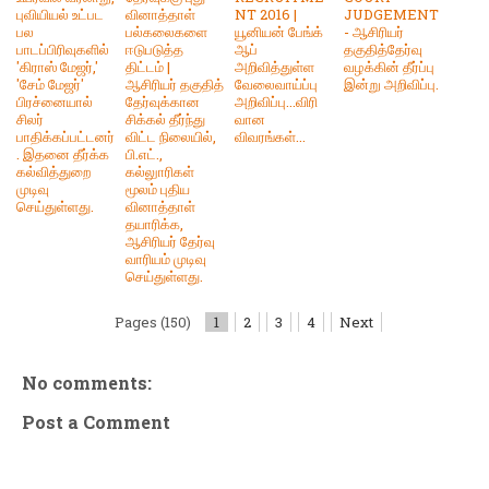
புவியியல் உட்பட
வினாத்தாள்
NT 2016 |
JUDGEMENT
பல
பல்கலைகளை
யூனியன் பேங்க்
- ஆசிரியர்
பாடப்பிரிவுகளில்
ஈடுபடுத்த
ஆப்
தகுதித்தேர்வு
'கிராஸ் மேஜர்,'
திட்டம் |
அறிவித்துள்ள
வழக்கின் தீர்ப்பு
'சேம் மேஜர்'
ஆசிரியர் தகுதித்
வேலைவாய்ப்பு
இன்று அறிவிப்பு.
பிரச்னையால்
தேர்வுக்கான
அறிவிப்பு...விரி
சிலர்
சிக்கல் தீர்ந்து
வான
பாதிக்கப்பட்டனர்
விட்ட நிலையில்,
விவரங்கள்...
. இதனை தீர்க்க
பி.எட்.,
கல்வித்துறை
கல்லுாரிகள்
முடிவு
மூலம் புதிய
செய்துள்ளது.
வினாத்தாள்
தயாரிக்க,
ஆசிரியர் தேர்வு
வாரியம் முடிவு
செய்துள்ளது.
Pages (150)
1
2
3
4
Next
No comments:
Post a Comment