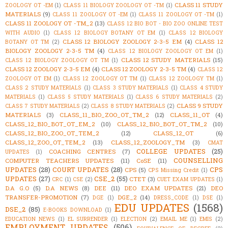
CLASS 11 STUDY
ZOOLOGY OT -EM
(1)
CLASS 11 BIOLOGY ZOOLOGY OT -TM
(1)
MATERIALS
(9)
CLASS 11 ZOOLOGY OT -EM
(1)
CLASS 11 ZOOLOGY OT -TM
(1)
CLASS 11 ZOOLOGY OT -TM_2
(13)
CLASS 12 BIO BOT - BIO ZOO ONLINE TEST
WITH AUDIO
(1)
CLASS 12 BIOLOGY BOTANY OT EM
(1)
CLASS 12 BIOLOGY
CLASS 12 BIOLOGY ZOOLOGY 2-3-5 EM
(4)
CLASS 12
BOTANY OT TM
(2)
BIOLOGY ZOOLOGY 2-3-5 TM
(4)
CLASS 12 BIOLOGY ZOOLOGY OT EM
(1)
CLASS 12 STUDY MATERIALS
(15)
CLASS 12 BIOLOGY ZOOLOGY OT TM
(1)
CLASS 12 ZOOLOGY 2-3-5 EM
(4)
CLASS 12 ZOOLOGY 2-3-5 TM
(4)
CLASS 12
ZOOLOGY OT EM
(1)
CLASS 12 ZOOLOGY OT TM
(1)
CLASS 12 ZOOLOGY TM
(1)
CLASS 2 STUDY MATERIALS
(1)
CLASS 3 STUDY MATERIALS
(1)
CLASS 4 STUDY
MATERIALS
(1)
CLASS 5 STUDY MATERIALS
(1)
CLASS 6 STUDY MATERIALS
(2)
CLASS 9 STUDY
CLASS 7 STUDY MATERIALS
(2)
CLASS 8 STUDY MATERIALS
(2)
MATERIALS
(3)
CLASS_11_BIO_ZOO_OT_TM_2
(12)
CLASS_11_OT
(4)
CLASS_12_BIO_BOT_OT_EM_2
(10)
CLASS_12_BIO_BOT_OT_TM_2
(10)
CLASS_12_BIO_ZOO_OT_TEM_2
(12)
CLASS_12_OT
(6)
CLASS_12_ZOO_OT_TEM_2
(13)
CLASS_12_ZOOLOGY_TM
(3)
CMAT
COLLEGE UPDATES
(25)
COACHING CENTRES
(7)
UPDATES
(1)
COUNSELLING
COMPUTER TEACHERS UPDATES
(11)
CoSE
(11)
UPDATES
(28)
COURT UPDATES
(28)
CPS
CPS
(5)
CPS Missing Credit
(1)
UPDATES
(27)
CSE_2
(55)
CTET
(3)
CRC
(1)
CSE
(2)
CUET EXAM UPDATES
(1)
D.A G.O
(5)
D.A NEWS
(8)
DEE
(11)
DEO EXAM UPDATES
(21)
DEO
TRANSFER-PROMOTION
(7)
DGE_2
(14)
DGE
(1)
DRESS_CODE
(1)
DSE
(1)
EDU UPDATES
(1568)
DSE_2
(85)
E-BOOKS DOWNLOAD
(1)
EDUCATION NEWS
(1)
EL SURRENDER
(1)
ELECTION
(2)
EMAIL ME
(1)
EMIS
(2)
EMPLOYMENT UPDATES
(506)