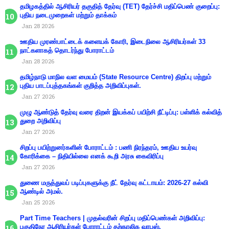
தமிழகத்தில் ஆசிரியர் தகுதித் தேர்வு (TET) தேர்ச்சி மதிப்பெண் குறைப்பு:
புதிய நடைமுறைகள் மற்றும் தாக்கம்
Jan 28 2026
ஊதிய முரண்பாட்டைக் களையக் கோரி, இடைநிலை ஆசிரியர்கள் 33
நாட்களாகத் தொடர்ந்து போராட்டம்
Jan 28 2026
தமிழ்நாடு மாநில வள மையம் (State Resource Centre) திறப்பு மற்றும்
புதிய பாடப்புத்தகங்கள் குறித்த அறிவிப்புகள்.
Jan 27 2026
முழு ஆண்டுத் தேர்வு வரை திறன் இயக்கப் பயிற்சி நீட்டிப்பு: பள்ளிக் கல்வித்
துறை அறிவிப்பு
Jan 27 2026
சிறப்பு பயிற்றுனர்களின் போராட்டம் : பணி நிரந்தரம், ஊதிய உயர்வு
கோரிக்கை – நிதியில்லை எனக் கூறி அரசு கைவிரிப்பு
Jan 27 2026
துணை மருத்துவப் படிப்புகளுக்கு நீட் தேர்வு கட்டாயம்: 2026-27 கல்வி
ஆண்டில் அமல்.
Jan 25 2026
Part Time Teachers | முதல்வரின் சிறப்பு மதிப்பெண்கள் அறிவிப்பு:
பகுதிநேர ஆசிரியர்கள் போராட்டம் தற்காலிக வாபஸ்.