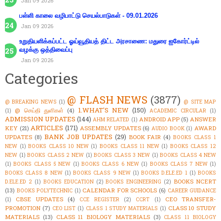
Jan 09 2026
பள்ளி காலை வழிபாட்டு செயல்பாடுகள் - 09.01.2026
Jan 09 2026
உறுதியளிக்கப்பட்ட ஓய்வூதியத் திட்ட அரசாணை: மதுரை ஐகோர்ட்டில்
வழக்கு ஒத்திவைப்பு
Jan 09 2026
Categories
@ FLASH NEWS
(3877)
@ BREAKING NEWS
(1)
@ SITE MAP
1.WHAT'S NEW
(150)
@ செய்தி துளிகள்
(4)
(1)
ACADEMIC CIRCULAR
(1)
ADMISSION UPDATES
(144)
ANDROID APP
(5)
ANSWER
AHM RELATED
(1)
ARTICLES
(171)
KEY
(21)
ASSEMBLY UPDATES
(6)
AWARD
AUDIO BOOK
(1)
BANK JOB UPDATES
(29)
UPDATES
(8)
BOOK FAIR
(4)
BOOKS CLASS 1
NEW
(1)
BOOKS CLASS 10 NEW
(1)
BOOKS CLASS 11 NEW
(1)
BOOKS CLASS 12
NEW
(1)
BOOKS CLASS 2 NEW
(1)
BOOKS CLASS 3 NEW
(1)
BOOKS CLASS 4 NEW
(1)
BOOKS CLASS 5 NEW
(1)
BOOKS CLASS 6 NEW
(1)
BOOKS CLASS 7 NEW
(1)
BOOKS CLASS 8 NEW
(1)
BOOKS CLASS 9 NEW
(1)
BOOKS D.ELE.ED 1
(1)
BOOKS
BOOKS NCERT
D.ELE.ED 2
(1)
BOOKS EDUCATION
(2)
BOOKS ENGINEERING
(2)
(13)
CALENDAR FOR SCHOOLS
(6)
BOOKS POLYTECHNIC
(1)
CAREER GUIDANCE
CBSE UPDATES
(4)
CEO TRANSFER-
(1)
CCE REGISTER
(2)
CCRT
(1)
PROMOTION
(7)
CLASS 10 STUDY
CEO LIST
(1)
CLASS 1 STUDY MATERIALS
(1)
MATERIALS
(13)
CLASS 11 BIOLOGY MATERIALS
(3)
CLASS 11 BIOLOGY