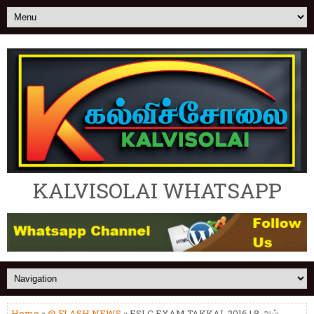
KALVISOLAI WHATSAPP
Home
»
@ FLASH NEWS
» ESLC EXAM TAKKAL 2016 | 8-ஆம்