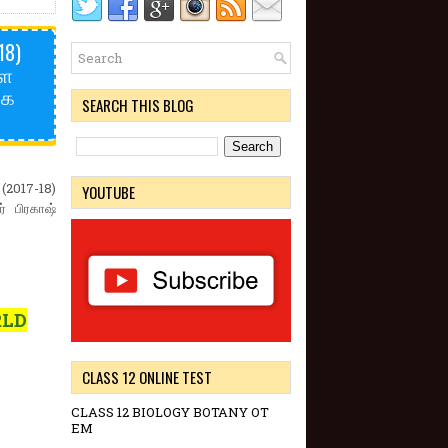
18)
வள
கை
SEARCH THIS BLOG
 (2017-18)
YOUTUBE
் பிரகாஷ்
RLD
CLASS 12 ONLINE TEST
CLASS 12 BIOLOGY BOTANY OT
EM