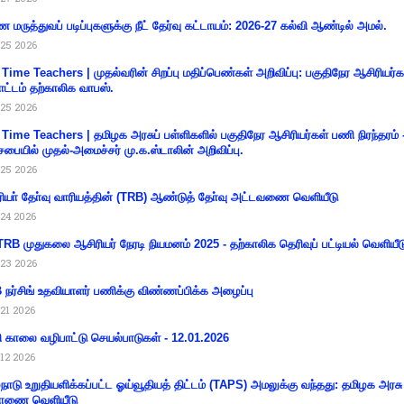
 மருத்துவப் படிப்புகளுக்கு நீட் தேர்வு கட்டாயம்: 2026-27 கல்வி ஆண்டில் அமல்.
25 2026
 Time Teachers | முதல்வரின் சிறப்பு மதிப்பெண்கள் அறிவிப்பு: பகுதிநேர ஆசிரியர்க
ட்டம் தற்காலிக வாபஸ்.
25 2026
 Time Teachers | தமிழக அரசுப் பள்ளிகளில் பகுதிநேர ஆசிரியர்கள் பணி நிரந்தரம் 
சபையில் முதல்-அமைச்சர் மு.க.ஸ்டாலின் அறிவிப்பு.
25 2026
ியா் தோ்வு வாரியத்தின் (TRB) ஆண்டுத் தோ்வு அட்டவணை வெளியீடு
24 2026
RB முதுகலை ஆசிரியர் நேரடி நியமனம் 2025 - தற்காலிக தெரிவுப் பட்டியல் வெளியீட
23 2026
நர்சிங் உதவியாளர் பணிக்கு விண்ணப்பிக்க அழைப்பு
21 2026
ி காலை வழிபாட்டு செயல்பாடுகள் - 12.01.2026
12 2026
்நாடு உறுதியளிக்கப்பட்ட ஓய்வூதியத் திட்டம் (TAPS) அமலுக்கு வந்தது: தமிழக அரசு
ாணை வெளியீடு