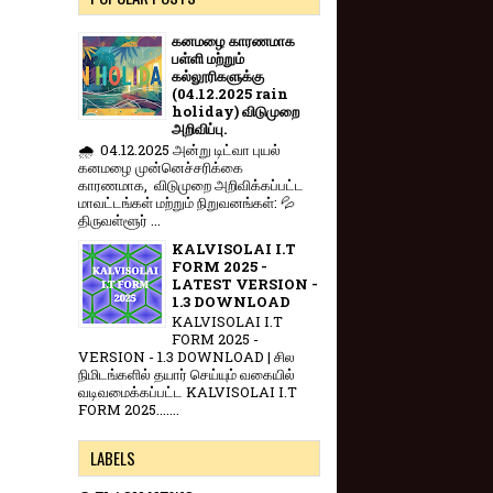
கனமழை காரணமாக
பள்ளி மற்றும்
கல்லூரிகளுக்கு
(04.12.2025 rain
holiday) விடுமுறை
அறிவிப்பு.
🌧️ 04.12.2025 அன்று டிட்வா புயல்
கனமழை முன்னெச்சரிக்கை
காரணமாக, விடுமுறை அறிவிக்கப்பட்ட
மாவட்டங்கள் மற்றும் நிறுவனங்கள்: 💦
திருவள்ளூர் ...
KALVISOLAI I.T
FORM 2025 -
LATEST VERSION -
1.3 DOWNLOAD
KALVISOLAI I.T
FORM 2025 -
VERSION - 1.3 DOWNLOAD | சில
நிமிடங்களில் தயார் செய்யும் வகையில்
வடிவமைக்கப்பட்ட KALVISOLAI I.T
FORM 2025.......
LABELS