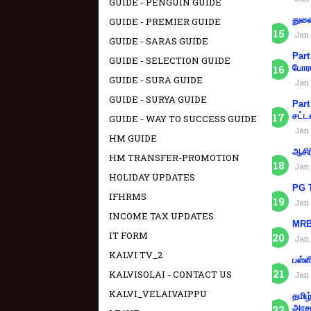
GUIDE - PENGUIN GUIDE
துணை
GUIDE - PREMIER GUIDE
Jan 
GUIDE - SARAS GUIDE
Part
GUIDE - SELECTION GUIDE
போரா
GUIDE - SURA GUIDE
Jan 
GUIDE - SURYA GUIDE
Part
சட்ட
GUIDE - WAY TO SUCCESS GUIDE
Jan 
HM GUIDE
ஆசிர
HM TRANSFER-PROMOTION
Jan 
HOLIDAY UPDATES
PG T
IFHRMS
Jan 
INCOME TAX UPDATES
MRB 
IT FORM
Jan 
KALVI TV_2
பள்ள
KALVISOLAI - CONTACT US
Jan 
KALVI_VELAIVAIPPU
தமிழ
அரச