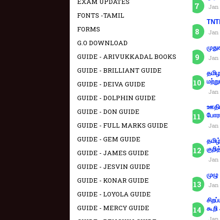
EXAM UPDATES
Jan 
FONTS -TAMIL
TNTE
FORMS
Jan 
G.O DOWNLOAD
முது
GUIDE - ARIVUKKADAL BOOKS
Jan 
GUIDE - BRILLIANT GUIDE
தமிழ
மற்று
GUIDE - DEIVA GUIDE
Jan 
GUIDE - DOLPHIN GUIDE
ஊதிய
GUIDE - DON GUIDE
போரா
GUIDE - FULL MARKS GUIDE
Jan 
GUIDE - GEM GUIDE
தமிழ
குறித
GUIDE - JAMES GUIDE
Jan 
GUIDE - JESVIN GUIDE
முழு
GUIDE - KONAR GUIDE
Jan 
GUIDE - LOYOLA GUIDE
சிறப
GUIDE - MERCY GUIDE
கூறி
Jan 