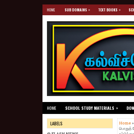
»
»
HOME
SUB DOMAINS
TEXT BOOKS
SC
»
HOME
SCHOOL STUDY MATERIALS
DO
LABELS
Home
பொதுத் த
@ FLASH NEWS
நம்பிக்கை