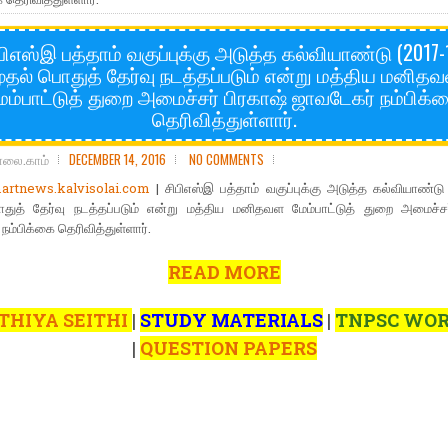
பிஎஸ்இ பத்தாம் வகுப்புக்கு அடுத்த கல்வியாண்டு (2017-
ுதல் பொதுத் தேர்வு நடத்தப்படும் என்று மத்திய மனித
ேம்பாட்டுத் துறை அமைச்சர் பிரகாஷ் ஜாவடேகர் நம்பிக்
தெரிவித்துள்ளார்.
ோலை.காம்
DECEMBER 14, 2016
NO COMMENTS
rtnews.kalvisolai.com
| சிபிஎஸ்இ பத்தாம் வகுப்புக்கு அடுத்த கல்வியாண்டு
துத் தேர்வு நடத்தப்படும் என்று மத்திய மனிதவள மேம்பாட்டுத் துறை அமைச்சர
நம்பிக்கை தெரிவித்துள்ளார்.
READ MORE
THIYA SEITHI
|
STUDY MATERIALS
|
TNPSC WO
|
QUESTION PAPERS