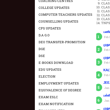
COACHING CENTRES
CLASS
CLAS
COLLEGE UPDATES
CLAS
COMPUTER TEACHERS UPDATES
CLAS
CLAS
COUNSELLING UPDATES
TNPS
CPS UPDATES
பணிய
D.A G.O
Feb 
DEO TRANSFER-PROMOTION
முது
DGE
Feb 
DSE
முது
E-BOOKS DOWNLOAD
Feb 
EDU UPDATES
KAL
Feb 
ELECTION
JEE.
EMPLOYMENT UPDATES
Jan 
EQUIVALENCE OF DEGREE
பள்ள
EXAM ESLC
Jan 
EXAM NOTIFICATION
முது