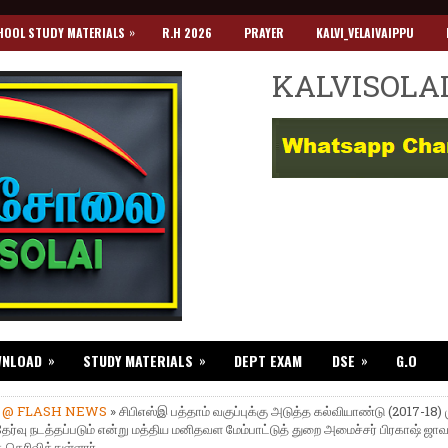
»
HOOL STUDY MATERIALS
R.H 2026
PRAYER
KALVI_VELAIVAIPPU
KALVISOLA
»
»
»
WNLOAD
STUDY MATERIALS
DEPT EXAM
DSE
G.O
»
@ FLASH NEWS
» சிபிஎஸ்இ பத்தாம் வகுப்புக்கு அடுத்த கல்வியாண்டு (2017-18) 
ேர்வு நடத்தப்படும் என்று மத்திய மனிதவள மேம்பாட்டுத் துறை அமைச்சர் பிரகாஷ் ஜா
 தெரிவித்துள்ளார்.