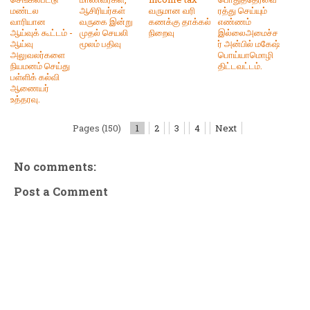
மண்டல
ஆசிரியர்கள்
வருமான வரி
ரத்து செய்யும்
வாரியான
வருகை இன்று
கணக்கு தாக்கல்
எண்ணம்
ஆய்வுக் கூட்டம் -
முதல் செயலி
நிறைவு
இல்லைஅமைச்ச
ஆய்வு
மூலம் பதிவு
ர் அன்பில் மகேஷ்
அலுவலர்களை
பொய்யாமொழி
நியமனம் செய்து
திட்டவட்டம்.
பள்ளிக் கல்வி
ஆணையர்
உத்தரவு.
Pages (150)
1
2
3
4
Next
No comments:
Post a Comment