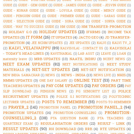
GUIDE
(1)
GUIDE - GEM GUIDE
(1)
GUIDE - JAMES GUIDE
(1)
GUIDE - JESVIN GUIDE
(1)
GUIDE - KONAR GUIDE
(1)
GUIDE - LOYOLA GUIDE
(1)
GUIDE - MERCY GUIDE
(1)
GUIDE - PENGUIN GUIDE
(1)
GUIDE - PREMIER GUIDE
(1)
GUIDE - SARAS GUIDE
(1)
GUIDE - SELECTION GUIDE
(1)
GUIDE - SURA GUIDE
(1)
GUIDE - SURYA GUIDE
(1)
HM TRANSFER-PROMOTION
GUIDE - WAY TO SUCCESS GUIDE
(1)
HM GUIDE
(1)
HOLIDAY UPDATES
(23)
(6)
HOLIDAY G.O
(5)
IFHRMS
(3)
INCOME TAX
IT FORM
(26)
UPDATES
(3)
IT UPDATES
(4)
JACTO GEO
(4)
JD TRANSFER-
PROMOTION
(4)
JEE NCHM UPDATES
(1)
JEE UPDATES
(2)
KALVI
(1)
KALVI TV_2
KALVI_VELAIVAIPPU
(89)
KALVISOLAI
(2)
KALVISOLAI - CONTACT US
(1)
- TODAY'S HEAD LINES
(3)
KAVITHAIKAL
(1)
LAB ASST
(2)
LEAVE
(1)
LOAN
(1)
MRB UPDATES
(13)
NAATIL INDRU
(3)
maternity leave
(1)
NCERT NEWS
(2)
NEET EXAM UPDATES
(82)
NEET STUDY
NEET NOTIFICATIONS
(1)
NET-SET UPDATES
(28)
MATERIALS
(9)
NET-SET NOTIFICATION
(11)
NEWS - INDIA
(13)
NHIS
(3)
NEW INDIA SAMACHAR
(1)
NEWS
(1)
NEWS LIVE
(1)
ONLINE TEST
(53)
NMMS UPDATES
(3)
PART TIME
ONE DAY SALARY
(1)
PAY COM UPDATES
(32)
PAY ORDERS
(28)
TEACHERS UPDATES
(6)
PAY
POLICE
SLIP DOWNLOAD
(1)
PENSION NEWS
(2)
PG SENIORITY LIST
(1)
RECRUITMENT UPDATES
(9)
POLICE S.I NOTIFICATIONS
(2)
POLYTECHNIC
POSTS TO REMEMBER
(55)
LECTURER UPDATES
(2)
POSTS-TO-REMEMBER
PRAYER_2
(141)
PROMOTION PANEL_2
(94)
(1)
PROMOTION PANEL
(2)
PROMOTION-
PROMOTION UPDATES
(16)
PROMOTION-COUNSELLING
(1)
COUNSELLING_2
(138)
PTA QUESTION BANK
(1)
PTA TEACHERS
(2)
REGULARISATION ORDERS
(22)
RESULT - LINK
(5)
QUARTERLY EXAM
(1)
RESULT UPDATES
(90)
RH DOWNLOAD
(10)
RRB
(4)
RTE UPDATES
(4)