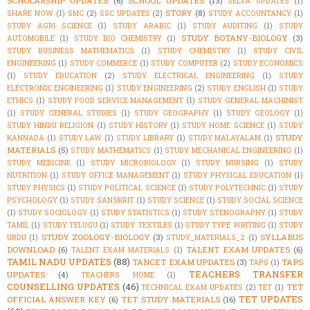
SCHOLARSHIP UPDATES
(6)
SCHOOL UPDATES
(13)
SELVA UPDATES
(1)
STORY
(8)
SHARE NOW
(1)
SMC
(2)
SSC UPDATES
(2)
STUDY ACCOUNTANCY
(1)
STUDY AGRI SCIENCE
(1)
STUDY ARABIC
(1)
STUDY AUDITING
(1)
STUDY
STUDY BOTANY-BIOLOGY
(3)
AUTOMOBILE
(1)
STUDY BIO CHEMISTRY
(1)
STUDY BUSINESS MATHEMATICS
(1)
STUDY CHEMISTRY
(1)
STUDY CIVIL
ENGINEERING
(1)
STUDY COMMERCE
(1)
STUDY COMPUTER
(2)
STUDY ECONOMICS
(1)
STUDY EDUCATION
(2)
STUDY ELECTRICAL ENGINEERING
(1)
STUDY
ELECTRONIC ENGINEERING
(1)
STUDY ENGINEERING
(2)
STUDY ENGLISH
(1)
STUDY
ETHICS
(1)
STUDY FOOD SERVICE MANAGEMENT
(1)
STUDY GENERAL MACHINIST
(1)
STUDY GENERAL STUDIES
(1)
STUDY GEOGRAPHY
(1)
STUDY GEOLOGY
(1)
STUDY HINDU RELIGION
(1)
STUDY HISTORY
(1)
STUDY HOME SCIENCE
(1)
STUDY
STUDY
KANNADA
(1)
STUDY LAW
(1)
STUDY LIBRARY
(1)
STUDY MALAYALAM
(1)
MATERIALS
(5)
STUDY MATHEMATICS
(1)
STUDY MECHANICAL ENGINEERING
(1)
STUDY MEDICINE
(1)
STUDY MICROBIOLOGY
(1)
STUDY NURSING
(1)
STUDY
NUTRITION
(1)
STUDY OFFICE MANAGEMENT
(1)
STUDY PHYSICAL EDUCATION
(1)
STUDY PHYSICS
(1)
STUDY POLITICAL SCIENCE
(1)
STUDY POLYTECHNIC
(1)
STUDY
PSYCHOLOGY
(1)
STUDY SANSKRIT
(1)
STUDY SCIENCE
(1)
STUDY SOCIAL SCIENCE
(1)
STUDY SOCIOLOGY
(1)
STUDY STATISTICS
(1)
STUDY STENOGRAPHY
(1)
STUDY
TAMIL
(1)
STUDY TELUGU
(1)
STUDY TEXTILES
(1)
STUDY TYPE WRITING
(1)
STUDY
STUDY ZOOLOGY-BIOLOGY
(3)
SYLLABUS
URDU
(1)
STUDY_MATERIALS_2
(1)
DOWNLOAD
(6)
TALENT EXAM UPDATES
(6)
TALENT EXAM MATERIALS
(1)
TAMIL NADU UPDATES
(88)
TANCET EXAM UPDATES
(3)
TAPS
TAPS
(1)
TEACHERS TRANSFER
UPDATES
(4)
TEACHERS HOME
(1)
COUNSELLING UPDATES
(46)
TET
TECHNICAL EXAM UPDATES
(2)
TET
(1)
TET UPDATES
OFFICIAL ANSWER KEY
(6)
TET STUDY MATERIALS
(16)