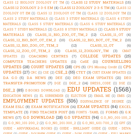
CLASS 12 STUDY MATERIALS
(15)
CLASS 12 BIOLOGY ZOOLOGY OT TM
(1)
CLASS 12 ZOOLOGY 2-3-5 EM
(4)
CLASS 12 ZOOLOGY 2-3-5 TM
(4)
CLASS 12
ZOOLOGY OT EM
(1)
CLASS 12 ZOOLOGY OT TM
(1)
CLASS 12 ZOOLOGY TM
(1)
CLASS 2 STUDY MATERIALS
(1)
CLASS 3 STUDY MATERIALS
(1)
CLASS 4 STUDY
MATERIALS
(1)
CLASS 5 STUDY MATERIALS
(1)
CLASS 6 STUDY MATERIALS
(2)
CLASS 9 STUDY
CLASS 7 STUDY MATERIALS
(2)
CLASS 8 STUDY MATERIALS
(2)
MATERIALS
(3)
CLASS_11_BIO_ZOO_OT_TM_2
(12)
CLASS_11_OT
(4)
CLASS_12_BIO_BOT_OT_EM_2
(10)
CLASS_12_BIO_BOT_OT_TM_2
(10)
CLASS_12_BIO_ZOO_OT_TEM_2
(12)
CLASS_12_OT
(6)
CLASS_12_ZOO_OT_TEM_2
(13)
CLASS_12_ZOOLOGY_TM
(3)
CMAT
COLLEGE UPDATES
(25)
COACHING CENTRES
(7)
UPDATES
(1)
COUNSELLING
COMPUTER TEACHERS UPDATES
(11)
CoSE
(11)
UPDATES
(28)
COURT UPDATES
(28)
CPS
CPS
(5)
CPS Missing Credit
(1)
UPDATES
(27)
CSE_2
(55)
CTET
(3)
CRC
(1)
CSE
(2)
CUET EXAM UPDATES
(1)
D.A G.O
(5)
D.A NEWS
(8)
DEE
(11)
DEO EXAM UPDATES
(21)
DEO
TRANSFER-PROMOTION
(7)
DGE_2
(14)
DGE
(1)
DRESS_CODE
(1)
DSE
(1)
EDU UPDATES
(1568)
DSE_2
(85)
E-BOOKS DOWNLOAD
(1)
EDUCATION NEWS
(1)
EL SURRENDER
(1)
ELECTION
(2)
EMAIL ME
(1)
EMIS
(2)
EMPLOYMENT UPDATES
(506)
EQUIVALENCE OF DEGREE
(2)
EXAM UPDATES
(84)
EXAM ESLC
(8)
EXAM NOTIFICATION
(16)
EXCEL
TEMPLATE
(3)
FIND TEACHER POST
(10)
FORMS
(5)
G.K
FONTS -TAMIL
(1)
G.O DOWNLOAD
(28)
G.O UPDATES
(94)
NEWS
(17)
G.O_NO_001-100_2
(1)
G.O_NO_101-200_2
(2)
G.O_NO_201-300_2
(1)
G.O_NO_601-700_2
(1)
GPF
(2)
GUIDE - ARIVUKKADAL BOOKS
(1)
GUIDE - BRILLIANT GUIDE
(1)
GUIDE - DEIVA
GUIDE
(1)
GUIDE - DOLPHIN GUIDE
(1)
GUIDE - DON GUIDE
(1)
GUIDE - FULL MARKS