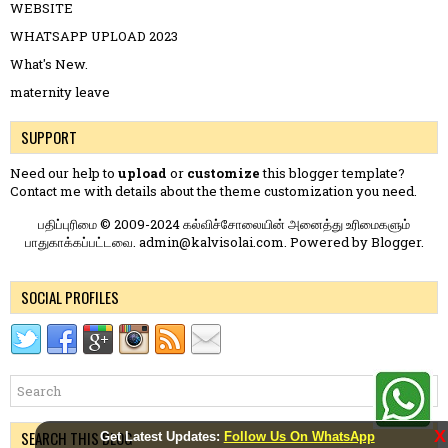
WEBSITE
WHATSAPP UPLOAD 2023
What's New.
maternity leave
SUPPORT
Need our help to
upload
or
customize
this blogger template?
Contact me
with details about the theme customization you need.
பதிப்புரிமை © 2009-2024 கல்விச்சோலையின் அனைத்து உரிமைகளும்
பாதுகாக்கப்பட்டவை. admin@kalvisolai.com. Powered by
Blogger
.
SOCIAL PROFILES
X
SEARCH THIS BLOG
Get Latest Updates:
Follow Us On WhatsApp