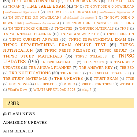
(69)
TEXT BOOKS DOWNLOAD
(16)
TEXT BOOKS NEWS
(6)
TEXT MATERIALS
TIME TABLE EXAM
(41)
(1)
THIRAN
(1)
TN
(1)
TN GOVT DSE G.O DOWNLOAD
| பள்ளிக்கல்வி அரசாணை 1
(2)
TN GOVT DSE G.O DOWNLOAD | பள்ளிக்கல்வி அரசாணை 2
(1)
TN GOVT DSE G.O DOWNLOAD | பள்ளிக்கல்வி அரசாணை 3
(1)
TN GOVT DSE G.O
DOWNLOAD | பள்ளிக்கல்வி அரசாணை 4
(1)
TN PROMOTION - TRANSFER - COUSELLING
TNCMTSE
(5)
(1)
TN TEXT BOOKS ONLINE
(1)
TNFUSRC MATERIALS
(1)
TNPS
(1)
TNPSC ANNUAL PLANNER
(10)
TNPSC ANSWER KEY
(3)
TNPSC BULLETIN
TNPSC CURRENT AFFAIRS
(20)
TNPSC DEPARTMENTAL EXAM
(19)
(1)
TNPSC DEPARTMENTAL EXAM ONLINE TEST
(61)
TNPSC
NOTIFICATION
(53)
TNPSC PRESS RELEASE
(3)
TNPSC RESULT
(4)
TNPSC
TNPSC STUDY MATERIALS
(35)
TNPSC SYLLABUS
(1)
UPDATES
(196)
TOP-POSTS
(13)
TRANSFER
TNUSRB MATERIALS
(2)
UPDATES
(18)
TRB ANNUAL PLANNER
(7)
TRB ANSWER KEY
(4)
TRB BEO
TRB NOTIFICATIONS
(30)
TRB RESULT
(7)
(2)
TRB SPECIAL TEACHERS
(1)
TRB UPDATES
(161)
TRB STUDY MATERIALS
(3)
TRUST EXAM
(4)
TTSE
UGC NEWS
(4)
VIDEO
(6)
(2)
UPS UPDATES
(1)
VIDEOS FOR TNPSC
(1)
WEBSITE
(1)
What's New.
(1)
WHATSAPP UPLOAD 2023
(2)
எப்படி ?
(1)
LABELS
@ FLASH NEWS
ADMISSION UPDATES
AHM RELATED