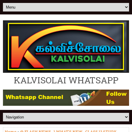
KALVISOLAI WHATSAPP
Home
»
@ FLASH NEWS
,
1.WHAT'S NEW
,
CLASS 12 STUDY