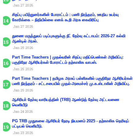
Jan 27 2026
சிறப்பு பயிற்றுனர்களின் போராட்டம் : பணி நிரந்தரம், ஊதிய உயர்வு
கோரிக்கை – நிதியில்லை எனக் கூறி அரசு கைவிரிப்பு
Jan 27 2026
துணை மருத்துவப் படிப்புகளுக்கு நீட் தேர்வு கட்டாயம்: 2026-27 கல்வி
ஆண்டில் அமல்.
Jan 25 2026
Part Time Teachers | முதல்வரின் சிறப்பு மதிப்பெண்கள் அறிவிப்பு:
பகுதிநேர ஆசிரியர்கள் போராட்டம் தற்காலிக வாபஸ்.
Jan 25 2026
Part Time Teachers | தமிழக அரசுப் பள்ளிகளில் பகுதிநேர ஆசிரியர்கள்
பணி நிரந்தரம் - சட்டசபையில் முதல்-அமைச்சர் மு.க.ஸ்டாலின் அறிவிப்பு.
Jan 25 2026
ஆசிரியா் தோ்வு வாரியத்தின் (TRB) ஆண்டுத் தோ்வு அட்டவணை
வெளியீடு
Jan 24 2026
PG TRB முதுகலை ஆசிரியர் நேரடி நியமனம் 2025 - தற்காலிக தெரிவுப்
பட்டியல் வெளியீடு.
Jan 23 2026