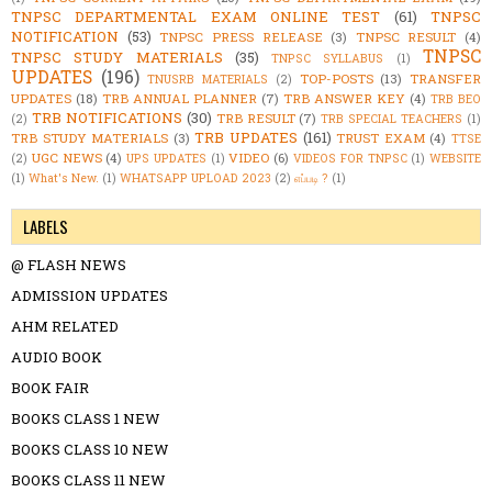
TNPSC DEPARTMENTAL EXAM ONLINE TEST
(61)
TNPSC
NOTIFICATION
(53)
TNPSC PRESS RELEASE
(3)
TNPSC RESULT
(4)
TNPSC
TNPSC STUDY MATERIALS
(35)
TNPSC SYLLABUS
(1)
UPDATES
(196)
TOP-POSTS
(13)
TRANSFER
TNUSRB MATERIALS
(2)
UPDATES
(18)
TRB ANNUAL PLANNER
(7)
TRB ANSWER KEY
(4)
TRB BEO
TRB NOTIFICATIONS
(30)
TRB RESULT
(7)
(2)
TRB SPECIAL TEACHERS
(1)
TRB UPDATES
(161)
TRB STUDY MATERIALS
(3)
TRUST EXAM
(4)
TTSE
UGC NEWS
(4)
VIDEO
(6)
(2)
UPS UPDATES
(1)
VIDEOS FOR TNPSC
(1)
WEBSITE
(1)
What's New.
(1)
WHATSAPP UPLOAD 2023
(2)
எப்படி ?
(1)
LABELS
@ FLASH NEWS
ADMISSION UPDATES
AHM RELATED
AUDIO BOOK
BOOK FAIR
BOOKS CLASS 1 NEW
BOOKS CLASS 10 NEW
BOOKS CLASS 11 NEW