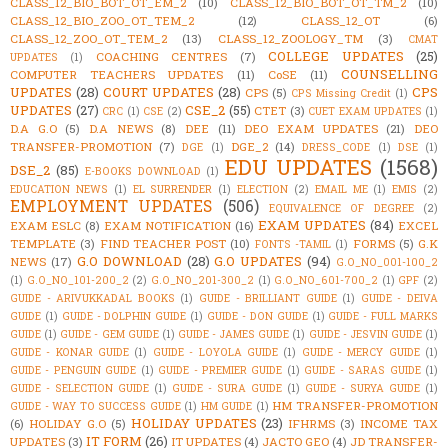
CLASS_12_BIO_BOT_OT_EM_2
(10)
CLASS_12_BIO_BOT_OT_TM_2
(10)
CLASS_12_BIO_ZOO_OT_TEM_2
(12)
CLASS_12_OT
(6)
CLASS_12_ZOO_OT_TEM_2
(13)
CLASS_12_ZOOLOGY_TM
(3)
CMAT
COLLEGE UPDATES
(25)
COACHING CENTRES
(7)
UPDATES
(1)
COUNSELLING
COMPUTER TEACHERS UPDATES
(11)
CoSE
(11)
UPDATES
(28)
COURT UPDATES
(28)
CPS
CPS
(5)
CPS Missing Credit
(1)
UPDATES
(27)
CSE_2
(55)
CTET
(3)
CRC
(1)
CSE
(2)
CUET EXAM UPDATES
(1)
D.A G.O
(5)
D.A NEWS
(8)
DEE
(11)
DEO EXAM UPDATES
(21)
DEO
TRANSFER-PROMOTION
(7)
DGE_2
(14)
DGE
(1)
DRESS_CODE
(1)
DSE
(1)
EDU UPDATES
(1568)
DSE_2
(85)
E-BOOKS DOWNLOAD
(1)
EDUCATION NEWS
(1)
EL SURRENDER
(1)
ELECTION
(2)
EMAIL ME
(1)
EMIS
(2)
EMPLOYMENT UPDATES
(506)
EQUIVALENCE OF DEGREE
(2)
EXAM UPDATES
(84)
EXAM ESLC
(8)
EXAM NOTIFICATION
(16)
EXCEL
TEMPLATE
(3)
FIND TEACHER POST
(10)
FORMS
(5)
G.K
FONTS -TAMIL
(1)
G.O DOWNLOAD
(28)
G.O UPDATES
(94)
NEWS
(17)
G.O_NO_001-100_2
(1)
G.O_NO_101-200_2
(2)
G.O_NO_201-300_2
(1)
G.O_NO_601-700_2
(1)
GPF
(2)
GUIDE - ARIVUKKADAL BOOKS
(1)
GUIDE - BRILLIANT GUIDE
(1)
GUIDE - DEIVA
GUIDE
(1)
GUIDE - DOLPHIN GUIDE
(1)
GUIDE - DON GUIDE
(1)
GUIDE - FULL MARKS
GUIDE
(1)
GUIDE - GEM GUIDE
(1)
GUIDE - JAMES GUIDE
(1)
GUIDE - JESVIN GUIDE
(1)
GUIDE - KONAR GUIDE
(1)
GUIDE - LOYOLA GUIDE
(1)
GUIDE - MERCY GUIDE
(1)
GUIDE - PENGUIN GUIDE
(1)
GUIDE - PREMIER GUIDE
(1)
GUIDE - SARAS GUIDE
(1)
GUIDE - SELECTION GUIDE
(1)
GUIDE - SURA GUIDE
(1)
GUIDE - SURYA GUIDE
(1)
HM TRANSFER-PROMOTION
GUIDE - WAY TO SUCCESS GUIDE
(1)
HM GUIDE
(1)
HOLIDAY UPDATES
(23)
(6)
HOLIDAY G.O
(5)
IFHRMS
(3)
INCOME TAX
IT FORM
(26)
UPDATES
(3)
IT UPDATES
(4)
JACTO GEO
(4)
JD TRANSFER-