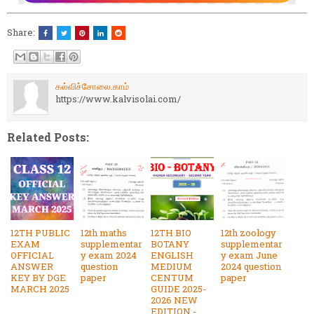
Share:
கல்விச்சோலை.காம்
https://www.kalvisolai.com/
Related Posts:
12TH PUBLIC
12th maths
12TH BIO
12th zoology
EXAM
supplementar
BOTANY
supplementar
OFFICIAL
y exam 2024
ENGLISH
y exam June
ANSWER
question
MEDIUM
2024 question
KEY BY DGE
paper
CENTUM
paper
MARCH 2025
GUIDE 2025-
2026 NEW
EDITION -