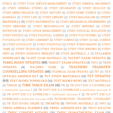
ETHICS
(1)
STUDY FOOD SERVICE MANAGEMENT
(1)
STUDY GENERAL MACHINIST
(1)
STUDY GENERAL STUDIES
(1)
STUDY GEOGRAPHY
(1)
STUDY GEOLOGY
(1)
STUDY HINDU RELIGION
(1)
STUDY HISTORY
(1)
STUDY HOME SCIENCE
(1)
STUDY
STUDY
KANNADA
(1)
STUDY LAW
(1)
STUDY LIBRARY
(1)
STUDY MALAYALAM
(1)
MATERIALS
(5)
STUDY MATHEMATICS
(1)
STUDY MECHANICAL ENGINEERING
(1)
STUDY MEDICINE
(1)
STUDY MICROBIOLOGY
(1)
STUDY NURSING
(1)
STUDY
NUTRITION
(1)
STUDY OFFICE MANAGEMENT
(1)
STUDY PHYSICAL EDUCATION
(1)
STUDY PHYSICS
(1)
STUDY POLITICAL SCIENCE
(1)
STUDY POLYTECHNIC
(1)
STUDY
PSYCHOLOGY
(1)
STUDY SANSKRIT
(1)
STUDY SCIENCE
(1)
STUDY SOCIAL SCIENCE
(1)
STUDY SOCIOLOGY
(1)
STUDY STATISTICS
(1)
STUDY STENOGRAPHY
(1)
STUDY
TAMIL
(1)
STUDY TELUGU
(1)
STUDY TEXTILES
(1)
STUDY TYPE WRITING
(1)
STUDY
STUDY ZOOLOGY-BIOLOGY
(3)
SYLLABUS
URDU
(1)
STUDY_MATERIALS_2
(1)
DOWNLOAD
(6)
TALENT EXAM UPDATES
(6)
TALENT EXAM MATERIALS
(1)
TAMIL NADU UPDATES
(88)
TANCET EXAM UPDATES
(3)
TAPS
TAPS
(1)
TEACHERS TRANSFER
UPDATES
(4)
TEACHERS HOME
(1)
COUNSELLING UPDATES
(46)
TET
TECHNICAL EXAM UPDATES
(2)
TET
(1)
TET UPDATES
OFFICIAL ANSWER KEY
(6)
TET STUDY MATERIALS
(16)
(69)
TEXT BOOKS DOWNLOAD
(16)
TEXT BOOKS NEWS
(6)
TEXT MATERIALS
TIME TABLE EXAM
(41)
(1)
THIRAN
(1)
TN
(1)
TN GOVT DSE G.O DOWNLOAD
| பள்ளிக்கல்வி அரசாணை 1
(2)
TN GOVT DSE G.O DOWNLOAD | பள்ளிக்கல்வி அரசாணை 2
(1)
TN GOVT DSE G.O DOWNLOAD | பள்ளிக்கல்வி அரசாணை 3
(1)
TN GOVT DSE G.O
DOWNLOAD | பள்ளிக்கல்வி அரசாணை 4
(1)
TN PROMOTION - TRANSFER - COUSELLING
TNCMTSE
(5)
(1)
TN TEXT BOOKS ONLINE
(1)
TNFUSRC MATERIALS
(1)
TNPS
(1)
TNPSC ANNUAL PLANNER
(10)
TNPSC ANSWER KEY
(3)
TNPSC BULLETIN
TNPSC CURRENT AFFAIRS
(20)
TNPSC DEPARTMENTAL EXAM
(19)
(1)