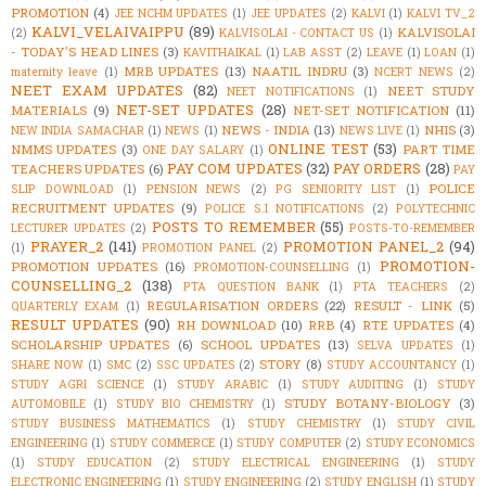
PROMOTION
(4)
JEE NCHM UPDATES
(1)
JEE UPDATES
(2)
KALVI
(1)
KALVI TV_2
KALVI_VELAIVAIPPU
(89)
KALVISOLAI
(2)
KALVISOLAI - CONTACT US
(1)
- TODAY'S HEAD LINES
(3)
KAVITHAIKAL
(1)
LAB ASST
(2)
LEAVE
(1)
LOAN
(1)
MRB UPDATES
(13)
NAATIL INDRU
(3)
maternity leave
(1)
NCERT NEWS
(2)
NEET EXAM UPDATES
(82)
NEET STUDY
NEET NOTIFICATIONS
(1)
NET-SET UPDATES
(28)
MATERIALS
(9)
NET-SET NOTIFICATION
(11)
NEWS - INDIA
(13)
NHIS
(3)
NEW INDIA SAMACHAR
(1)
NEWS
(1)
NEWS LIVE
(1)
ONLINE TEST
(53)
NMMS UPDATES
(3)
PART TIME
ONE DAY SALARY
(1)
PAY COM UPDATES
(32)
PAY ORDERS
(28)
TEACHERS UPDATES
(6)
PAY
POLICE
SLIP DOWNLOAD
(1)
PENSION NEWS
(2)
PG SENIORITY LIST
(1)
RECRUITMENT UPDATES
(9)
POLICE S.I NOTIFICATIONS
(2)
POLYTECHNIC
POSTS TO REMEMBER
(55)
LECTURER UPDATES
(2)
POSTS-TO-REMEMBER
PRAYER_2
(141)
PROMOTION PANEL_2
(94)
(1)
PROMOTION PANEL
(2)
PROMOTION-
PROMOTION UPDATES
(16)
PROMOTION-COUNSELLING
(1)
COUNSELLING_2
(138)
PTA QUESTION BANK
(1)
PTA TEACHERS
(2)
REGULARISATION ORDERS
(22)
RESULT - LINK
(5)
QUARTERLY EXAM
(1)
RESULT UPDATES
(90)
RH DOWNLOAD
(10)
RRB
(4)
RTE UPDATES
(4)
SCHOLARSHIP UPDATES
(6)
SCHOOL UPDATES
(13)
SELVA UPDATES
(1)
STORY
(8)
SHARE NOW
(1)
SMC
(2)
SSC UPDATES
(2)
STUDY ACCOUNTANCY
(1)
STUDY AGRI SCIENCE
(1)
STUDY ARABIC
(1)
STUDY AUDITING
(1)
STUDY
STUDY BOTANY-BIOLOGY
(3)
AUTOMOBILE
(1)
STUDY BIO CHEMISTRY
(1)
STUDY BUSINESS MATHEMATICS
(1)
STUDY CHEMISTRY
(1)
STUDY CIVIL
ENGINEERING
(1)
STUDY COMMERCE
(1)
STUDY COMPUTER
(2)
STUDY ECONOMICS
(1)
STUDY EDUCATION
(2)
STUDY ELECTRICAL ENGINEERING
(1)
STUDY
ELECTRONIC ENGINEERING
(1)
STUDY ENGINEERING
(2)
STUDY ENGLISH
(1)
STUDY