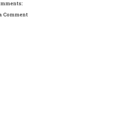
omments:
 a Comment