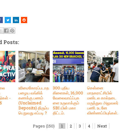
d Posts:
ாலை
உரிமைகோரப்படாத
300 புதிய
சென்னை
ு
பழைய வங்கிக்
கிளைகள், 16,000
மாநகராட்சியில்
ுகள் -
கணக்கு பணம்
வேலைவாய்ப்புக
மண்டல கால்நடை
25
(Unclaimed
ளை உருவாக்கும்
மருத்துவ அலுவலர்
Deposits) திரும்ப
SBI யின் மகா
பணி. உடனே
பெறுவது எப்படி ?
திட்டம்.
விண்ணப்பியுங்கள்.
Pages (150)
1
2
3
4
Next