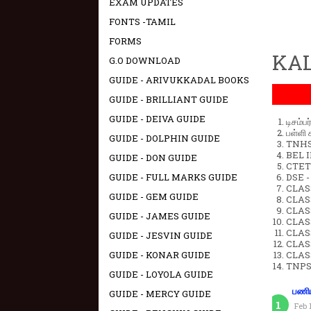
EXAM UPDATES
FONTS -TAMIL
FORMS
KAL
G.O DOWNLOAD
GUIDE - ARIVUKKADAL BOOKS
GUIDE - BRILLIANT GUIDE
GUIDE - DEIVA GUIDE
டிசம்ப
பள்ளி 
GUIDE - DOLPHIN GUIDE
TNHSP
BEL IN
GUIDE - DON GUIDE
CTET 
GUIDE - FULL MARKS GUIDE
DSE -
CLAS
GUIDE - GEM GUIDE
CLASS
CLASS
GUIDE - JAMES GUIDE
CLAS
CLAS
GUIDE - JESVIN GUIDE
CLAS
GUIDE - KONAR GUIDE
CLAS
TNPS
GUIDE - LOYOLA GUIDE
பணிய
GUIDE - MERCY GUIDE
Feb 