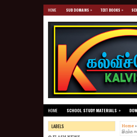
»
»
HOME
SUB DOMAINS
TEXT BOOKS
SC
»
HOME
SCHOOL STUDY MATERIALS
DO
LABELS
Home
இருந்த கட
@ FLASH NEWS