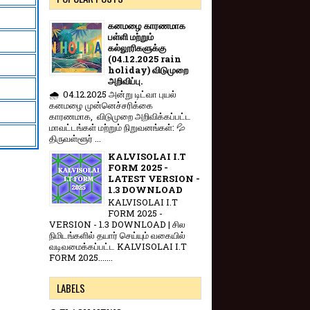
கனமழை காரணமாக
பள்ளி மற்றும்
கல்லூரிகளுக்கு
(04.12.2025 rain
holiday) விடுமுறை
அறிவிப்பு.
🌧️ 04.12.2025 அன்று டிட்வா புயல்
கனமழை முன்னெச்சரிக்கை
காரணமாக, விடுமுறை அறிவிக்கப்பட்ட
மாவட்டங்கள் மற்றும் நிறுவனங்கள்: 💦
திருவள்ளூர் ...
KALVISOLAI I.T
FORM 2025 -
LATEST VERSION -
1.3 DOWNLOAD
KALVISOLAI I.T
FORM 2025 -
VERSION - 1.3 DOWNLOAD | சில
நிமிடங்களில் தயார் செய்யும் வகையில்
வடிவமைக்கப்பட்ட KALVISOLAI I.T
FORM 2025.......
LABELS