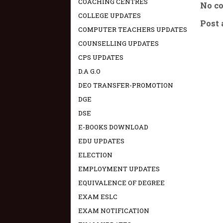
COACHING CENTRES
No c
COLLEGE UPDATES
Post
COMPUTER TEACHERS UPDATES
COUNSELLING UPDATES
CPS UPDATES
D.A G.O
DEO TRANSFER-PROMOTION
DGE
DSE
E-BOOKS DOWNLOAD
EDU UPDATES
ELECTION
EMPLOYMENT UPDATES
EQUIVALENCE OF DEGREE
EXAM ESLC
EXAM NOTIFICATION