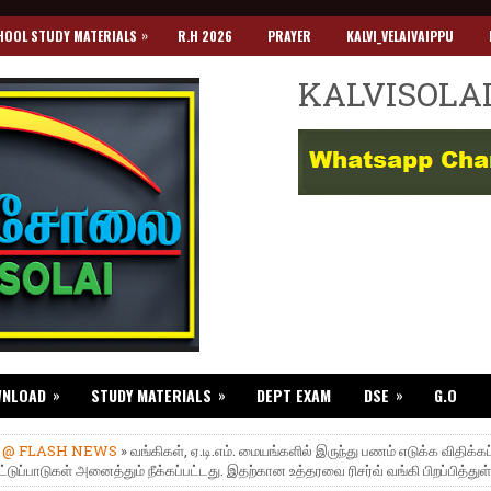
»
HOOL STUDY MATERIALS
R.H 2026
PRAYER
KALVI_VELAIVAIPPU
KALVISOLA
»
»
»
WNLOAD
STUDY MATERIALS
DEPT EXAM
DSE
G.O
»
@ FLASH NEWS
» வங்கிகள், ஏ.டி.எம். மையங்களில் இருந்து பணம் எடுக்க விதிக்கப
்டுப்பாடுகள் அனைத்தும் நீக்கப்பட்டது. இதற்கான உத்தரவை ரிசர்வ் வங்கி பிறப்பித்துள