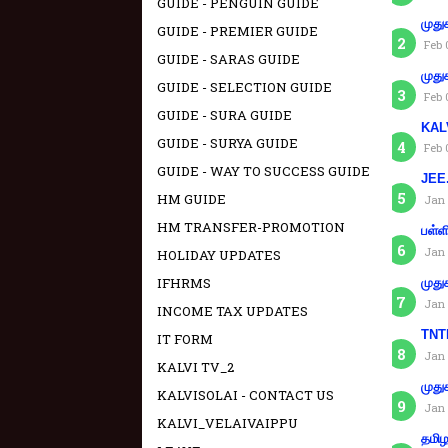
GUIDE - PENGUIN GUIDE
முது
GUIDE - PREMIER GUIDE
Feb 
GUIDE - SARAS GUIDE
முது
GUIDE - SELECTION GUIDE
Feb 
GUIDE - SURA GUIDE
KAL
GUIDE - SURYA GUIDE
Feb 
GUIDE - WAY TO SUCCESS GUIDE
JEE.
HM GUIDE
Jan 
HM TRANSFER-PROMOTION
பள்ள
Jan 
HOLIDAY UPDATES
IFHRMS
முது
Jan 
INCOME TAX UPDATES
TNTE
IT FORM
Jan 
KALVI TV_2
முது
KALVISOLAI - CONTACT US
Jan 
KALVI_VELAIVAIPPU
தமிழ