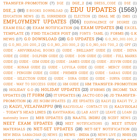
TRANSFER-PROMOTION
(7)
DGE_2
(14)
DGE
(1)
DRESS_CODE
(1)
DSE
(1)
EDU UPDATES
(1568)
DSE_2
(85)
E-BOOKS DOWNLOAD
(1)
EDUCATION NEWS
(1)
EL SURRENDER
(1)
ELECTION
(2)
EMAIL ME
(1)
EMIS
(2)
EMPLOYMENT UPDATES
(506)
EQUIVALENCE OF DEGREE
(2)
EXAM UPDATES
(84)
EXAM ESLC
(8)
EXAM NOTIFICATION
(16)
EXCEL
TEMPLATE
(3)
FIND TEACHER POST
(10)
FORMS
(5)
G.K
FONTS -TAMIL
(1)
G.O DOWNLOAD
(28)
G.O UPDATES
(94)
NEWS
(17)
G.O_NO_001-100_2
(1)
G.O_NO_101-200_2
(2)
G.O_NO_201-300_2
(1)
G.O_NO_601-700_2
(1)
GPF
(2)
GUIDE - ARIVUKKADAL BOOKS
(1)
GUIDE - BRILLIANT GUIDE
(1)
GUIDE - DEIVA
GUIDE
(1)
GUIDE - DOLPHIN GUIDE
(1)
GUIDE - DON GUIDE
(1)
GUIDE - FULL MARKS
GUIDE
(1)
GUIDE - GEM GUIDE
(1)
GUIDE - JAMES GUIDE
(1)
GUIDE - JESVIN GUIDE
(1)
GUIDE - KONAR GUIDE
(1)
GUIDE - LOYOLA GUIDE
(1)
GUIDE - MERCY GUIDE
(1)
GUIDE - PENGUIN GUIDE
(1)
GUIDE - PREMIER GUIDE
(1)
GUIDE - SARAS GUIDE
(1)
GUIDE - SELECTION GUIDE
(1)
GUIDE - SURA GUIDE
(1)
GUIDE - SURYA GUIDE
(1)
HM TRANSFER-PROMOTION
GUIDE - WAY TO SUCCESS GUIDE
(1)
HM GUIDE
(1)
HOLIDAY UPDATES
(23)
(6)
HOLIDAY G.O
(5)
IFHRMS
(3)
INCOME TAX
IT FORM
(26)
UPDATES
(3)
IT UPDATES
(4)
JACTO GEO
(4)
JD TRANSFER-
PROMOTION
(4)
JEE NCHM UPDATES
(1)
JEE UPDATES
(2)
KALVI
(1)
KALVI TV_2
KALVI_VELAIVAIPPU
(89)
KALVISOLAI
(2)
KALVISOLAI - CONTACT US
(1)
- TODAY'S HEAD LINES
(3)
KAVITHAIKAL
(1)
LAB ASST
(2)
LEAVE
(1)
LOAN
(1)
MRB UPDATES
(13)
NAATIL INDRU
(3)
maternity leave
(1)
NCERT NEWS
(2)
NEET EXAM UPDATES
(82)
NEET STUDY
NEET NOTIFICATIONS
(1)
NET-SET UPDATES
(28)
MATERIALS
(9)
NET-SET NOTIFICATION
(11)
NEWS - INDIA
(13)
NHIS
(3)
NEW INDIA SAMACHAR
(1)
NEWS
(1)
NEWS LIVE
(1)