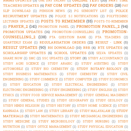
ONLINE TEST
(53)
NMMS UPDATES
(3)
PART TIME
ONE DAY SALARY
(1)
PAY COM UPDATES
(32)
PAY ORDERS
(28)
TEACHERS UPDATES
(6)
PAY
POLICE
SLIP DOWNLOAD
(1)
PENSION NEWS
(2)
PG SENIORITY LIST
(1)
RECRUITMENT UPDATES
(9)
POLICE S.I NOTIFICATIONS
(2)
POLYTECHNIC
POSTS TO REMEMBER
(55)
LECTURER UPDATES
(2)
POSTS-TO-REMEMBER
PRAYER_2
(141)
PROMOTION PANEL_2
(94)
(1)
PROMOTION PANEL
(2)
PROMOTION-
PROMOTION UPDATES
(16)
PROMOTION-COUNSELLING
(1)
COUNSELLING_2
(138)
PTA QUESTION BANK
(1)
PTA TEACHERS
(2)
REGULARISATION ORDERS
(22)
RESULT - LINK
(5)
QUARTERLY EXAM
(1)
RESULT UPDATES
(90)
RH DOWNLOAD
(10)
RRB
(4)
RTE UPDATES
(4)
SCHOLARSHIP UPDATES
(6)
SCHOOL UPDATES
(13)
SELVA UPDATES
(1)
STORY
(8)
SHARE NOW
(1)
SMC
(2)
SSC UPDATES
(2)
STUDY ACCOUNTANCY
(1)
STUDY AGRI SCIENCE
(1)
STUDY ARABIC
(1)
STUDY AUDITING
(1)
STUDY
STUDY BOTANY-BIOLOGY
(3)
AUTOMOBILE
(1)
STUDY BIO CHEMISTRY
(1)
STUDY BUSINESS MATHEMATICS
(1)
STUDY CHEMISTRY
(1)
STUDY CIVIL
ENGINEERING
(1)
STUDY COMMERCE
(1)
STUDY COMPUTER
(2)
STUDY ECONOMICS
(1)
STUDY EDUCATION
(2)
STUDY ELECTRICAL ENGINEERING
(1)
STUDY
ELECTRONIC ENGINEERING
(1)
STUDY ENGINEERING
(2)
STUDY ENGLISH
(1)
STUDY
ETHICS
(1)
STUDY FOOD SERVICE MANAGEMENT
(1)
STUDY GENERAL MACHINIST
(1)
STUDY GENERAL STUDIES
(1)
STUDY GEOGRAPHY
(1)
STUDY GEOLOGY
(1)
STUDY HINDU RELIGION
(1)
STUDY HISTORY
(1)
STUDY HOME SCIENCE
(1)
STUDY
STUDY
KANNADA
(1)
STUDY LAW
(1)
STUDY LIBRARY
(1)
STUDY MALAYALAM
(1)
MATERIALS
(5)
STUDY MATHEMATICS
(1)
STUDY MECHANICAL ENGINEERING
(1)
STUDY MEDICINE
(1)
STUDY MICROBIOLOGY
(1)
STUDY NURSING
(1)
STUDY
NUTRITION
(1)
STUDY OFFICE MANAGEMENT
(1)
STUDY PHYSICAL EDUCATION
(1)