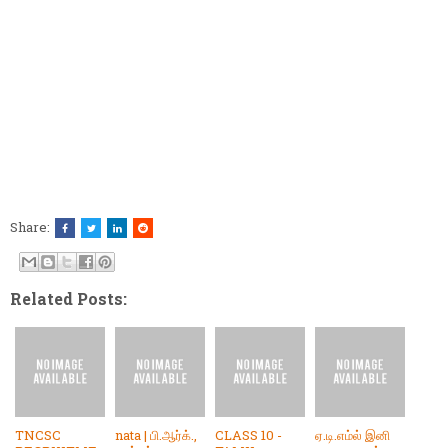
Share:
Related Posts:
TNCSC
nata | பி.ஆர்க்.,
CLASS 10 -
ஏ.டி.எம்ல் இனி