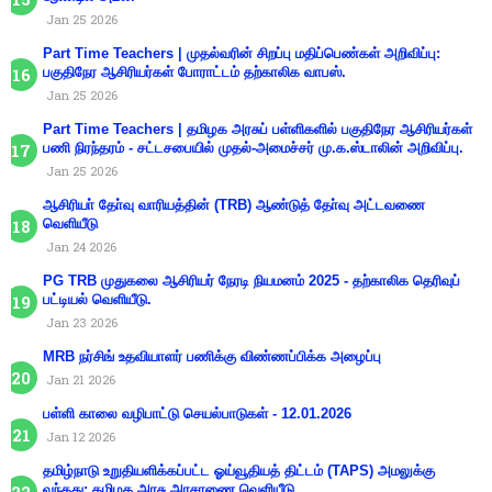
Jan 25 2026
Part Time Teachers | முதல்வரின் சிறப்பு மதிப்பெண்கள் அறிவிப்பு:
பகுதிநேர ஆசிரியர்கள் போராட்டம் தற்காலிக வாபஸ்.
Jan 25 2026
Part Time Teachers | தமிழக அரசுப் பள்ளிகளில் பகுதிநேர ஆசிரியர்கள்
பணி நிரந்தரம் - சட்டசபையில் முதல்-அமைச்சர் மு.க.ஸ்டாலின் அறிவிப்பு.
Jan 25 2026
ஆசிரியா் தோ்வு வாரியத்தின் (TRB) ஆண்டுத் தோ்வு அட்டவணை
வெளியீடு
Jan 24 2026
PG TRB முதுகலை ஆசிரியர் நேரடி நியமனம் 2025 - தற்காலிக தெரிவுப்
பட்டியல் வெளியீடு.
Jan 23 2026
MRB நர்சிங் உதவியாளர் பணிக்கு விண்ணப்பிக்க அழைப்பு
Jan 21 2026
பள்ளி காலை வழிபாட்டு செயல்பாடுகள் - 12.01.2026
Jan 12 2026
தமிழ்நாடு உறுதியளிக்கப்பட்ட ஓய்வூதியத் திட்டம் (TAPS) அமலுக்கு
வந்தது: தமிழக அரசு அரசாணை வெளியீடு