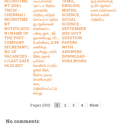
RECRUITME
படிப்புக்கான,
TAMIL,
ஒரு நாளைக்கு
NT 2016 |
'நாட்டா' தேர்வு
ENGLISH,
ரூ.10 ஆயிரம்
TNCSC -
முறையில்,
MATHS,
வரை எடுக்கலாம்
CHENNAI |
அதிரடி மாற்றம்
SCIENCE,
ரிசர்வ் வங்கி
RECRUITME
செய்யப்பட்டுள்ள
SOCIAL
அறிவிப்பு
NT
து.ஆன்லைன்
SCIENCE -
NOTIFICATIO
விண்ணப்ப
SEPTEMBER
N | NAME OF
பதிவு, ஜன., 2ல்
2016 GOVT
THE POST -
துவங்கியது; பிப்.,
QUESTION
COMPANY
2 நள்ளிரவு, 11:59
PAPERS
SECRETARY |
மணிக்கு
WITH
NO. OF
முடிகிறது. மார்ச்
ANSWERS
VACANCIES -
26ல், ஹால்
DOWNLOAD -
1 | LAST DATE
டிக்கெட்
SURA BOOKS
04.02.2017
வெளியிடப்படும்.
ஜூன் 10ல்,
தேர்வு முடிவு
வெளியாகும்
என,
அறிவிக்கப்பட்டு
ள்ளது.
Pages (150)
1
2
3
4
Next
No comments: