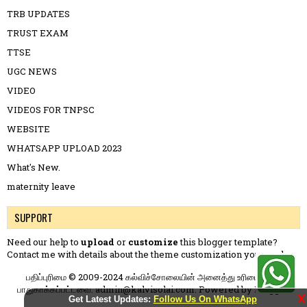
TRB UPDATES
TRUST EXAM
TTSE
UGC NEWS
VIDEO
VIDEOS FOR TNPSC
WEBSITE
WHATSAPP UPLOAD 2023
What's New.
maternity leave
SUPPORT
Need our help to
upload
or
customize
this blogger template?
Contact me
with details about the theme customization you need.
பதிப்புரிமை © 2009-2024 கல்விச்சோலையின் அனைத்து உரிமைகளும்
பாதுகாக்கப்பட்டவை. admin@kalvisolai.com. Powered by
Blogger
.
X
Get Latest Updates:
Follow Us On WhatsApp