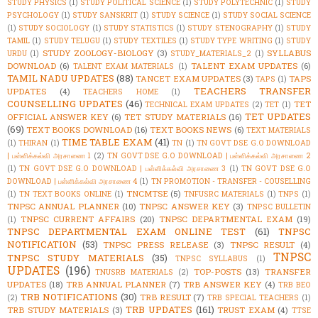
STUDY PHYSICS
(1)
STUDY POLITICAL SCIENCE
(1)
STUDY POLYTECHNIC
(1)
STUDY
PSYCHOLOGY
(1)
STUDY SANSKRIT
(1)
STUDY SCIENCE
(1)
STUDY SOCIAL SCIENCE
(1)
STUDY SOCIOLOGY
(1)
STUDY STATISTICS
(1)
STUDY STENOGRAPHY
(1)
STUDY
TAMIL
(1)
STUDY TELUGU
(1)
STUDY TEXTILES
(1)
STUDY TYPE WRITING
(1)
STUDY
STUDY ZOOLOGY-BIOLOGY
(3)
SYLLABUS
URDU
(1)
STUDY_MATERIALS_2
(1)
DOWNLOAD
(6)
TALENT EXAM UPDATES
(6)
TALENT EXAM MATERIALS
(1)
TAMIL NADU UPDATES
(88)
TANCET EXAM UPDATES
(3)
TAPS
TAPS
(1)
TEACHERS TRANSFER
UPDATES
(4)
TEACHERS HOME
(1)
COUNSELLING UPDATES
(46)
TET
TECHNICAL EXAM UPDATES
(2)
TET
(1)
TET UPDATES
OFFICIAL ANSWER KEY
(6)
TET STUDY MATERIALS
(16)
(69)
TEXT BOOKS DOWNLOAD
(16)
TEXT BOOKS NEWS
(6)
TEXT MATERIALS
TIME TABLE EXAM
(41)
(1)
THIRAN
(1)
TN
(1)
TN GOVT DSE G.O DOWNLOAD
| பள்ளிக்கல்வி அரசாணை 1
(2)
TN GOVT DSE G.O DOWNLOAD | பள்ளிக்கல்வி அரசாணை 2
(1)
TN GOVT DSE G.O DOWNLOAD | பள்ளிக்கல்வி அரசாணை 3
(1)
TN GOVT DSE G.O
DOWNLOAD | பள்ளிக்கல்வி அரசாணை 4
(1)
TN PROMOTION - TRANSFER - COUSELLING
TNCMTSE
(5)
(1)
TN TEXT BOOKS ONLINE
(1)
TNFUSRC MATERIALS
(1)
TNPS
(1)
TNPSC ANNUAL PLANNER
(10)
TNPSC ANSWER KEY
(3)
TNPSC BULLETIN
TNPSC CURRENT AFFAIRS
(20)
TNPSC DEPARTMENTAL EXAM
(19)
(1)
TNPSC DEPARTMENTAL EXAM ONLINE TEST
(61)
TNPSC
NOTIFICATION
(53)
TNPSC PRESS RELEASE
(3)
TNPSC RESULT
(4)
TNPSC
TNPSC STUDY MATERIALS
(35)
TNPSC SYLLABUS
(1)
UPDATES
(196)
TOP-POSTS
(13)
TRANSFER
TNUSRB MATERIALS
(2)
UPDATES
(18)
TRB ANNUAL PLANNER
(7)
TRB ANSWER KEY
(4)
TRB BEO
TRB NOTIFICATIONS
(30)
TRB RESULT
(7)
(2)
TRB SPECIAL TEACHERS
(1)
TRB UPDATES
(161)
TRB STUDY MATERIALS
(3)
TRUST EXAM
(4)
TTSE