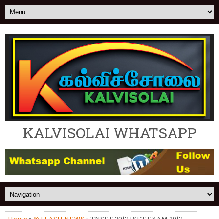
KALVISOLAI WHATSAPP
Home
»
@ FLASH NEWS
» TNSET-2017 | SET EXAM 2017