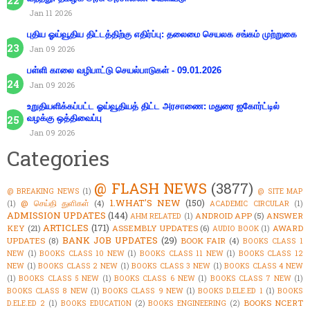
Jan 11 2026
புதிய ஓய்வூதிய திட்டத்திற்கு எதிர்ப்பு: தலைமை செயலக சங்கம் முற்றுகை
Jan 09 2026
பள்ளி காலை வழிபாட்டு செயல்பாடுகள் - 09.01.2026
Jan 09 2026
உறுதியளிக்கப்பட்ட ஓய்வூதியத் திட்ட அரசாணை: மதுரை ஐகோர்ட்டில்
வழக்கு ஒத்திவைப்பு
Jan 09 2026
Categories
@ FLASH NEWS
(3877)
@ BREAKING NEWS
(1)
@ SITE MAP
1.WHAT'S NEW
(150)
@ செய்தி துளிகள்
(4)
(1)
ACADEMIC CIRCULAR
(1)
ADMISSION UPDATES
(144)
ANDROID APP
(5)
ANSWER
AHM RELATED
(1)
ARTICLES
(171)
KEY
(21)
ASSEMBLY UPDATES
(6)
AWARD
AUDIO BOOK
(1)
BANK JOB UPDATES
(29)
UPDATES
(8)
BOOK FAIR
(4)
BOOKS CLASS 1
NEW
(1)
BOOKS CLASS 10 NEW
(1)
BOOKS CLASS 11 NEW
(1)
BOOKS CLASS 12
NEW
(1)
BOOKS CLASS 2 NEW
(1)
BOOKS CLASS 3 NEW
(1)
BOOKS CLASS 4 NEW
(1)
BOOKS CLASS 5 NEW
(1)
BOOKS CLASS 6 NEW
(1)
BOOKS CLASS 7 NEW
(1)
BOOKS CLASS 8 NEW
(1)
BOOKS CLASS 9 NEW
(1)
BOOKS D.ELE.ED 1
(1)
BOOKS
BOOKS NCERT
D.ELE.ED 2
(1)
BOOKS EDUCATION
(2)
BOOKS ENGINEERING
(2)