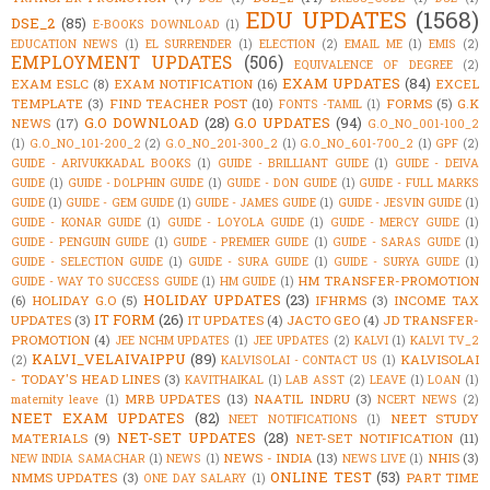
EDU UPDATES
(1568)
DSE_2
(85)
E-BOOKS DOWNLOAD
(1)
EDUCATION NEWS
(1)
EL SURRENDER
(1)
ELECTION
(2)
EMAIL ME
(1)
EMIS
(2)
EMPLOYMENT UPDATES
(506)
EQUIVALENCE OF DEGREE
(2)
EXAM UPDATES
(84)
EXAM ESLC
(8)
EXAM NOTIFICATION
(16)
EXCEL
TEMPLATE
(3)
FIND TEACHER POST
(10)
FORMS
(5)
G.K
FONTS -TAMIL
(1)
G.O DOWNLOAD
(28)
G.O UPDATES
(94)
NEWS
(17)
G.O_NO_001-100_2
(1)
G.O_NO_101-200_2
(2)
G.O_NO_201-300_2
(1)
G.O_NO_601-700_2
(1)
GPF
(2)
GUIDE - ARIVUKKADAL BOOKS
(1)
GUIDE - BRILLIANT GUIDE
(1)
GUIDE - DEIVA
GUIDE
(1)
GUIDE - DOLPHIN GUIDE
(1)
GUIDE - DON GUIDE
(1)
GUIDE - FULL MARKS
GUIDE
(1)
GUIDE - GEM GUIDE
(1)
GUIDE - JAMES GUIDE
(1)
GUIDE - JESVIN GUIDE
(1)
GUIDE - KONAR GUIDE
(1)
GUIDE - LOYOLA GUIDE
(1)
GUIDE - MERCY GUIDE
(1)
GUIDE - PENGUIN GUIDE
(1)
GUIDE - PREMIER GUIDE
(1)
GUIDE - SARAS GUIDE
(1)
GUIDE - SELECTION GUIDE
(1)
GUIDE - SURA GUIDE
(1)
GUIDE - SURYA GUIDE
(1)
HM TRANSFER-PROMOTION
GUIDE - WAY TO SUCCESS GUIDE
(1)
HM GUIDE
(1)
HOLIDAY UPDATES
(23)
(6)
HOLIDAY G.O
(5)
IFHRMS
(3)
INCOME TAX
IT FORM
(26)
UPDATES
(3)
IT UPDATES
(4)
JACTO GEO
(4)
JD TRANSFER-
PROMOTION
(4)
JEE NCHM UPDATES
(1)
JEE UPDATES
(2)
KALVI
(1)
KALVI TV_2
KALVI_VELAIVAIPPU
(89)
KALVISOLAI
(2)
KALVISOLAI - CONTACT US
(1)
- TODAY'S HEAD LINES
(3)
KAVITHAIKAL
(1)
LAB ASST
(2)
LEAVE
(1)
LOAN
(1)
MRB UPDATES
(13)
NAATIL INDRU
(3)
maternity leave
(1)
NCERT NEWS
(2)
NEET EXAM UPDATES
(82)
NEET STUDY
NEET NOTIFICATIONS
(1)
NET-SET UPDATES
(28)
MATERIALS
(9)
NET-SET NOTIFICATION
(11)
NEWS - INDIA
(13)
NHIS
(3)
NEW INDIA SAMACHAR
(1)
NEWS
(1)
NEWS LIVE
(1)
ONLINE TEST
(53)
NMMS UPDATES
(3)
PART TIME
ONE DAY SALARY
(1)