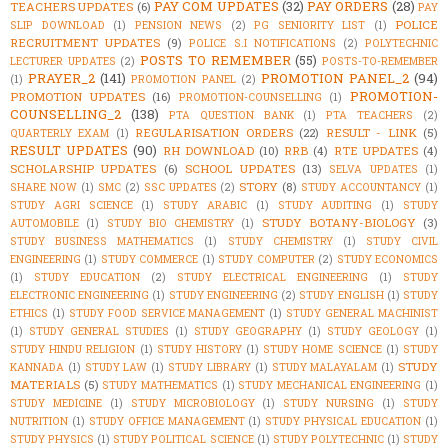
PAY COM UPDATES
(32)
PAY ORDERS
(28)
TEACHERS UPDATES
(6)
PAY
POLICE
SLIP DOWNLOAD
(1)
PENSION NEWS
(2)
PG SENIORITY LIST
(1)
RECRUITMENT UPDATES
(9)
POLICE S.I NOTIFICATIONS
(2)
POLYTECHNIC
POSTS TO REMEMBER
(55)
LECTURER UPDATES
(2)
POSTS-TO-REMEMBER
PRAYER_2
(141)
PROMOTION PANEL_2
(94)
(1)
PROMOTION PANEL
(2)
PROMOTION-
PROMOTION UPDATES
(16)
PROMOTION-COUNSELLING
(1)
COUNSELLING_2
(138)
PTA QUESTION BANK
(1)
PTA TEACHERS
(2)
REGULARISATION ORDERS
(22)
RESULT - LINK
(5)
QUARTERLY EXAM
(1)
RESULT UPDATES
(90)
RH DOWNLOAD
(10)
RRB
(4)
RTE UPDATES
(4)
SCHOLARSHIP UPDATES
(6)
SCHOOL UPDATES
(13)
SELVA UPDATES
(1)
STORY
(8)
SHARE NOW
(1)
SMC
(2)
SSC UPDATES
(2)
STUDY ACCOUNTANCY
(1)
STUDY AGRI SCIENCE
(1)
STUDY ARABIC
(1)
STUDY AUDITING
(1)
STUDY
STUDY BOTANY-BIOLOGY
(3)
AUTOMOBILE
(1)
STUDY BIO CHEMISTRY
(1)
STUDY BUSINESS MATHEMATICS
(1)
STUDY CHEMISTRY
(1)
STUDY CIVIL
ENGINEERING
(1)
STUDY COMMERCE
(1)
STUDY COMPUTER
(2)
STUDY ECONOMICS
(1)
STUDY EDUCATION
(2)
STUDY ELECTRICAL ENGINEERING
(1)
STUDY
ELECTRONIC ENGINEERING
(1)
STUDY ENGINEERING
(2)
STUDY ENGLISH
(1)
STUDY
ETHICS
(1)
STUDY FOOD SERVICE MANAGEMENT
(1)
STUDY GENERAL MACHINIST
(1)
STUDY GENERAL STUDIES
(1)
STUDY GEOGRAPHY
(1)
STUDY GEOLOGY
(1)
STUDY HINDU RELIGION
(1)
STUDY HISTORY
(1)
STUDY HOME SCIENCE
(1)
STUDY
STUDY
KANNADA
(1)
STUDY LAW
(1)
STUDY LIBRARY
(1)
STUDY MALAYALAM
(1)
MATERIALS
(5)
STUDY MATHEMATICS
(1)
STUDY MECHANICAL ENGINEERING
(1)
STUDY MEDICINE
(1)
STUDY MICROBIOLOGY
(1)
STUDY NURSING
(1)
STUDY
NUTRITION
(1)
STUDY OFFICE MANAGEMENT
(1)
STUDY PHYSICAL EDUCATION
(1)
STUDY PHYSICS
(1)
STUDY POLITICAL SCIENCE
(1)
STUDY POLYTECHNIC
(1)
STUDY