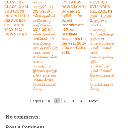
CLASS 10 -
வரைவு
SYLLABUS
REVISED
CLASS 12 ALL
பாடத்திட்டம் |
DOWNLOAD |
SYLLABUS
SUBJECTS
2014-2015 ம்
Download
RELEASED |
PRIORITIZED
கல்வி ஆண்டில்
Syllabus for
குரூப்–1, குரூப்–
(REDUCED)
பதினோறாம்
Direct
2, குரூப்–4
SYLLABUS
வகுப்பிற்கும்,
Recruitment
உள்ளிட்ட
2020-2021
2015-2016 ம்
of Post
அனைத்து
DOWNLOAD
கல்வி ஆண்டில்
Graduate
போட்டித்தேர்வுக
பனிரெண்டாம்
Assistants for
ளுக்கான
வகுப்பிற்கும்
the year 2013-
பாடத்திட்டத்தை
நடைமுறைப்படுத்
2014 and 2014-
டி.என்.பி.எஸ்.சி.
தப்பட உள்ள
2015.
மாற்றி
மேல்நிலை கல்வி
அமைத்துள்ளது.
வரைவு
புதிய
பாடத்திட்டம்
பாடத்திட்டம்
இணையதளத்தி
டி.என்.பி.எஸ்.சி.
ல் பொதுமக்கள்
இணையதளத்தி
பார்வைக்காக
ல்
வெளியிடப்பட்டு
வெளியிடப்பட்டு
ள்ளது.
ள்ளது.
Pages (150)
1
2
3
4
Next
No comments:
Post a Comment