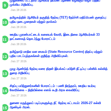
முதுகலைப் பட்டதாரி ஆசிரியர் நியமன ஆணை வழங்கும் விழா பற்றிய
முக்கிய அறிவிப்பு.
Jan 28 2026
தமிழகத்தில் ஆசிரியர் தகுதித் தேர்வு (TET) தேர்ச்சி மதிப்பெண் குறைப்பு:
புதிய நடைமுறைகள் மற்றும் தாக்கம்
Jan 28 2026
ஊதிய முரண்பாட்டைக் களையக் கோரி, இடைநிலை ஆசிரியர்கள் 33
நாட்களாகத் தொடர்ந்து போராட்டம்
Jan 28 2026
தமிழ்நாடு மாநில வள மையம் (State Resource Centre) திறப்பு மற்றும்
புதிய பாடப்புத்தகங்கள் குறித்த அறிவிப்புகள்.
Jan 27 2026
முழு ஆண்டுத் தேர்வு வரை திறன் இயக்கப் பயிற்சி நீட்டிப்பு: பள்ளிக் கல்வித்
துறை அறிவிப்பு
Jan 27 2026
சிறப்பு பயிற்றுனர்களின் போராட்டம் : பணி நிரந்தரம், ஊதிய உயர்வு
கோரிக்கை – நிதியில்லை எனக் கூறி அரசு கைவிரிப்பு
Jan 27 2026
துணை மருத்துவப் படிப்புகளுக்கு நீட் தேர்வு கட்டாயம்: 2026-27 கல்வி
ஆண்டில் அமல்.