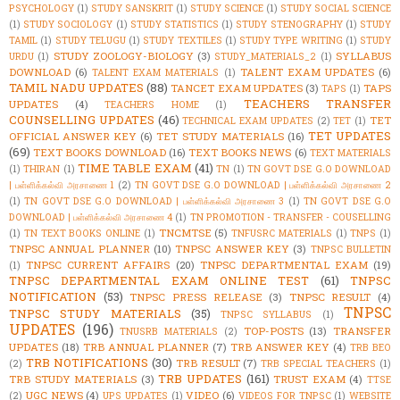
PSYCHOLOGY
(1)
STUDY SANSKRIT
(1)
STUDY SCIENCE
(1)
STUDY SOCIAL SCIENCE
(1)
STUDY SOCIOLOGY
(1)
STUDY STATISTICS
(1)
STUDY STENOGRAPHY
(1)
STUDY
TAMIL
(1)
STUDY TELUGU
(1)
STUDY TEXTILES
(1)
STUDY TYPE WRITING
(1)
STUDY
STUDY ZOOLOGY-BIOLOGY
(3)
SYLLABUS
URDU
(1)
STUDY_MATERIALS_2
(1)
DOWNLOAD
(6)
TALENT EXAM UPDATES
(6)
TALENT EXAM MATERIALS
(1)
TAMIL NADU UPDATES
(88)
TANCET EXAM UPDATES
(3)
TAPS
TAPS
(1)
TEACHERS TRANSFER
UPDATES
(4)
TEACHERS HOME
(1)
COUNSELLING UPDATES
(46)
TET
TECHNICAL EXAM UPDATES
(2)
TET
(1)
TET UPDATES
OFFICIAL ANSWER KEY
(6)
TET STUDY MATERIALS
(16)
(69)
TEXT BOOKS DOWNLOAD
(16)
TEXT BOOKS NEWS
(6)
TEXT MATERIALS
TIME TABLE EXAM
(41)
(1)
THIRAN
(1)
TN
(1)
TN GOVT DSE G.O DOWNLOAD
| பள்ளிக்கல்வி அரசாணை 1
(2)
TN GOVT DSE G.O DOWNLOAD | பள்ளிக்கல்வி அரசாணை 2
(1)
TN GOVT DSE G.O DOWNLOAD | பள்ளிக்கல்வி அரசாணை 3
(1)
TN GOVT DSE G.O
DOWNLOAD | பள்ளிக்கல்வி அரசாணை 4
(1)
TN PROMOTION - TRANSFER - COUSELLING
TNCMTSE
(5)
(1)
TN TEXT BOOKS ONLINE
(1)
TNFUSRC MATERIALS
(1)
TNPS
(1)
TNPSC ANNUAL PLANNER
(10)
TNPSC ANSWER KEY
(3)
TNPSC BULLETIN
TNPSC CURRENT AFFAIRS
(20)
TNPSC DEPARTMENTAL EXAM
(19)
(1)
TNPSC DEPARTMENTAL EXAM ONLINE TEST
(61)
TNPSC
NOTIFICATION
(53)
TNPSC PRESS RELEASE
(3)
TNPSC RESULT
(4)
TNPSC
TNPSC STUDY MATERIALS
(35)
TNPSC SYLLABUS
(1)
UPDATES
(196)
TOP-POSTS
(13)
TRANSFER
TNUSRB MATERIALS
(2)
UPDATES
(18)
TRB ANNUAL PLANNER
(7)
TRB ANSWER KEY
(4)
TRB BEO
TRB NOTIFICATIONS
(30)
TRB RESULT
(7)
(2)
TRB SPECIAL TEACHERS
(1)
TRB UPDATES
(161)
TRB STUDY MATERIALS
(3)
TRUST EXAM
(4)
TTSE
UGC NEWS
(4)
VIDEO
(6)
(2)
UPS UPDATES
(1)
VIDEOS FOR TNPSC
(1)
WEBSITE