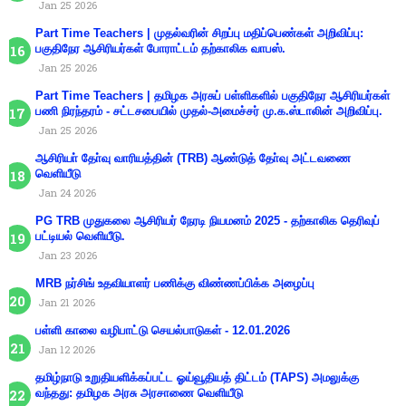
Jan 25 2026
Part Time Teachers | முதல்வரின் சிறப்பு மதிப்பெண்கள் அறிவிப்பு:
பகுதிநேர ஆசிரியர்கள் போராட்டம் தற்காலிக வாபஸ்.
Jan 25 2026
Part Time Teachers | தமிழக அரசுப் பள்ளிகளில் பகுதிநேர ஆசிரியர்கள்
பணி நிரந்தரம் - சட்டசபையில் முதல்-அமைச்சர் மு.க.ஸ்டாலின் அறிவிப்பு.
Jan 25 2026
ஆசிரியா் தோ்வு வாரியத்தின் (TRB) ஆண்டுத் தோ்வு அட்டவணை
வெளியீடு
Jan 24 2026
PG TRB முதுகலை ஆசிரியர் நேரடி நியமனம் 2025 - தற்காலிக தெரிவுப்
பட்டியல் வெளியீடு.
Jan 23 2026
MRB நர்சிங் உதவியாளர் பணிக்கு விண்ணப்பிக்க அழைப்பு
Jan 21 2026
பள்ளி காலை வழிபாட்டு செயல்பாடுகள் - 12.01.2026
Jan 12 2026
தமிழ்நாடு உறுதியளிக்கப்பட்ட ஓய்வூதியத் திட்டம் (TAPS) அமலுக்கு
வந்தது: தமிழக அரசு அரசாணை வெளியீடு