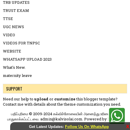
TRB UPDATES
TRUST EXAM
TTSE
UGC NEWS
VIDEO
VIDEOS FOR TNPSC
WEBSITE
WHATSAPP UPLOAD 2023
What's New.
maternity leave
SUPPORT
Need our help to
upload
or
customize
this blogger template?
Contact me
with details about the theme customization you need.
பதிப்புரிமை © 2009-2024 கல்விச்சோலையின் அனைத்து உரிமைகளும்
பாதுகாக்கப்பட்டவை. admin@kalvisolai.com. Powered by
Blogger
.
X
Get Latest Updates:
Follow Us On WhatsApp