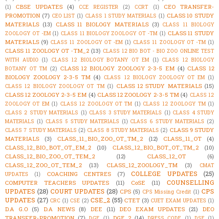
CBSE UPDATES
(4)
CEO TRANSFER-
(1)
CCE REGISTER
(2)
CCRT
(1)
PROMOTION
(7)
CLASS 10 STUDY
CEO LIST
(1)
CLASS 1 STUDY MATERIALS
(1)
MATERIALS
(13)
CLASS 11 BIOLOGY MATERIALS
(3)
CLASS 11 BIOLOGY
CLASS 11 STUDY
ZOOLOGY OT -EM
(1)
CLASS 11 BIOLOGY ZOOLOGY OT -TM
(1)
MATERIALS
(9)
CLASS 11 ZOOLOGY OT -EM
(1)
CLASS 11 ZOOLOGY OT -TM
(1)
CLASS 11 ZOOLOGY OT -TM_2
(13)
CLASS 12 BIO BOT - BIO ZOO ONLINE TEST
WITH AUDIO
(1)
CLASS 12 BIOLOGY BOTANY OT EM
(1)
CLASS 12 BIOLOGY
CLASS 12 BIOLOGY ZOOLOGY 2-3-5 EM
(4)
CLASS 12
BOTANY OT TM
(2)
BIOLOGY ZOOLOGY 2-3-5 TM
(4)
CLASS 12 BIOLOGY ZOOLOGY OT EM
(1)
CLASS 12 STUDY MATERIALS
(15)
CLASS 12 BIOLOGY ZOOLOGY OT TM
(1)
CLASS 12 ZOOLOGY 2-3-5 EM
(4)
CLASS 12 ZOOLOGY 2-3-5 TM
(4)
CLASS 12
ZOOLOGY OT EM
(1)
CLASS 12 ZOOLOGY OT TM
(1)
CLASS 12 ZOOLOGY TM
(1)
CLASS 2 STUDY MATERIALS
(1)
CLASS 3 STUDY MATERIALS
(1)
CLASS 4 STUDY
MATERIALS
(1)
CLASS 5 STUDY MATERIALS
(1)
CLASS 6 STUDY MATERIALS
(2)
CLASS 9 STUDY
CLASS 7 STUDY MATERIALS
(2)
CLASS 8 STUDY MATERIALS
(2)
MATERIALS
(3)
CLASS_11_BIO_ZOO_OT_TM_2
(12)
CLASS_11_OT
(4)
CLASS_12_BIO_BOT_OT_EM_2
(10)
CLASS_12_BIO_BOT_OT_TM_2
(10)
CLASS_12_BIO_ZOO_OT_TEM_2
(12)
CLASS_12_OT
(6)
CLASS_12_ZOO_OT_TEM_2
(13)
CLASS_12_ZOOLOGY_TM
(3)
CMAT
COLLEGE UPDATES
(25)
COACHING CENTRES
(7)
UPDATES
(1)
COUNSELLING
COMPUTER TEACHERS UPDATES
(11)
CoSE
(11)
UPDATES
(28)
COURT UPDATES
(28)
CPS
CPS
(5)
CPS Missing Credit
(1)
UPDATES
(27)
CSE_2
(55)
CTET
(3)
CRC
(1)
CSE
(2)
CUET EXAM UPDATES
(1)
D.A G.O
(5)
D.A NEWS
(8)
DEE
(11)
DEO EXAM UPDATES
(21)
DEO
TRANSFER-PROMOTION
(7)
DGE_2
(14)
DGE
(1)
DRESS_CODE
(1)
DSE
(1)