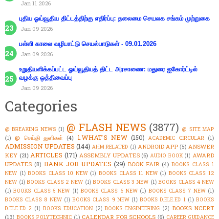
Jan 11 2026
புதிய ஓய்வூதிய திட்டத்திற்கு எதிர்ப்பு: தலைமை செயலக சங்கம் முற்றுகை
Jan 09 2026
பள்ளி காலை வழிபாட்டு செயல்பாடுகள் - 09.01.2026
Jan 09 2026
உறுதியளிக்கப்பட்ட ஓய்வூதியத் திட்ட அரசாணை: மதுரை ஐகோர்ட்டில்
வழக்கு ஒத்திவைப்பு
Jan 09 2026
Categories
@ FLASH NEWS
(3877)
@ BREAKING NEWS
(1)
@ SITE MAP
1.WHAT'S NEW
(150)
@ செய்தி துளிகள்
(4)
(1)
ACADEMIC CIRCULAR
(1)
ADMISSION UPDATES
(144)
ANDROID APP
(5)
ANSWER
AHM RELATED
(1)
ARTICLES
(171)
KEY
(21)
ASSEMBLY UPDATES
(6)
AWARD
AUDIO BOOK
(1)
BANK JOB UPDATES
(29)
UPDATES
(8)
BOOK FAIR
(4)
BOOKS CLASS 1
NEW
(1)
BOOKS CLASS 10 NEW
(1)
BOOKS CLASS 11 NEW
(1)
BOOKS CLASS 12
NEW
(1)
BOOKS CLASS 2 NEW
(1)
BOOKS CLASS 3 NEW
(1)
BOOKS CLASS 4 NEW
(1)
BOOKS CLASS 5 NEW
(1)
BOOKS CLASS 6 NEW
(1)
BOOKS CLASS 7 NEW
(1)
BOOKS CLASS 8 NEW
(1)
BOOKS CLASS 9 NEW
(1)
BOOKS D.ELE.ED 1
(1)
BOOKS
BOOKS NCERT
D.ELE.ED 2
(1)
BOOKS EDUCATION
(2)
BOOKS ENGINEERING
(2)
(13)
CALENDAR FOR SCHOOLS
(6)
BOOKS POLYTECHNIC
(1)
CAREER GUIDANCE