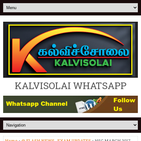
KALVISOLAI WHATSAPP
Home
»
@ FLASH NEWS
,
EXAM UPDATES
» HSC MARCH 2017 -