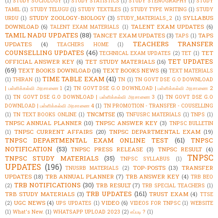
(1)
STUDY SOCIOLOGY
(1)
STUDY STATISTICS
(1)
STUDY STENOGRAPHY
(1)
STUDY
TAMIL
(1)
STUDY TELUGU
(1)
STUDY TEXTILES
(1)
STUDY TYPE WRITING
(1)
STUDY
STUDY ZOOLOGY-BIOLOGY
(3)
SYLLABUS
URDU
(1)
STUDY_MATERIALS_2
(1)
DOWNLOAD
(6)
TALENT EXAM UPDATES
(6)
TALENT EXAM MATERIALS
(1)
TAMIL NADU UPDATES
(88)
TANCET EXAM UPDATES
(3)
TAPS
TAPS
(1)
TEACHERS TRANSFER
UPDATES
(4)
TEACHERS HOME
(1)
COUNSELLING UPDATES
(46)
TET
TECHNICAL EXAM UPDATES
(2)
TET
(1)
TET UPDATES
OFFICIAL ANSWER KEY
(6)
TET STUDY MATERIALS
(16)
(69)
TEXT BOOKS DOWNLOAD
(16)
TEXT BOOKS NEWS
(6)
TEXT MATERIALS
TIME TABLE EXAM
(41)
(1)
THIRAN
(1)
TN
(1)
TN GOVT DSE G.O DOWNLOAD
| பள்ளிக்கல்வி அரசாணை 1
(2)
TN GOVT DSE G.O DOWNLOAD | பள்ளிக்கல்வி அரசாணை 2
(1)
TN GOVT DSE G.O DOWNLOAD | பள்ளிக்கல்வி அரசாணை 3
(1)
TN GOVT DSE G.O
DOWNLOAD | பள்ளிக்கல்வி அரசாணை 4
(1)
TN PROMOTION - TRANSFER - COUSELLING
TNCMTSE
(5)
(1)
TN TEXT BOOKS ONLINE
(1)
TNFUSRC MATERIALS
(1)
TNPS
(1)
TNPSC ANNUAL PLANNER
(10)
TNPSC ANSWER KEY
(3)
TNPSC BULLETIN
TNPSC CURRENT AFFAIRS
(20)
TNPSC DEPARTMENTAL EXAM
(19)
(1)
TNPSC DEPARTMENTAL EXAM ONLINE TEST
(61)
TNPSC
NOTIFICATION
(53)
TNPSC PRESS RELEASE
(3)
TNPSC RESULT
(4)
TNPSC
TNPSC STUDY MATERIALS
(35)
TNPSC SYLLABUS
(1)
UPDATES
(196)
TOP-POSTS
(13)
TRANSFER
TNUSRB MATERIALS
(2)
UPDATES
(18)
TRB ANNUAL PLANNER
(7)
TRB ANSWER KEY
(4)
TRB BEO
TRB NOTIFICATIONS
(30)
TRB RESULT
(7)
(2)
TRB SPECIAL TEACHERS
(1)
TRB UPDATES
(161)
TRB STUDY MATERIALS
(3)
TRUST EXAM
(4)
TTSE
UGC NEWS
(4)
VIDEO
(6)
(2)
UPS UPDATES
(1)
VIDEOS FOR TNPSC
(1)
WEBSITE
(1)
What's New.
(1)
WHATSAPP UPLOAD 2023
(2)
எப்படி ?
(1)