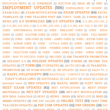
EDUCATION NEWS
(1)
EL SURRENDER
(1)
ELECTION
(2)
EMAIL ME
(1)
EMIS
(2)
EMPLOYMENT UPDATES
(506)
EQUIVALENCE OF DEGREE
(2)
EXAM UPDATES
(84)
EXAM ESLC
(8)
EXAM NOTIFICATION
(16)
EXCEL
TEMPLATE
(3)
FIND TEACHER POST
(10)
FORMS
(5)
G.K
FONTS -TAMIL
(1)
G.O DOWNLOAD
(28)
G.O UPDATES
(94)
NEWS
(17)
G.O_NO_001-100_2
(1)
G.O_NO_101-200_2
(2)
G.O_NO_201-300_2
(1)
G.O_NO_601-700_2
(1)
GPF
(2)
GUIDE - ARIVUKKADAL BOOKS
(1)
GUIDE - BRILLIANT GUIDE
(1)
GUIDE - DEIVA
GUIDE
(1)
GUIDE - DOLPHIN GUIDE
(1)
GUIDE - DON GUIDE
(1)
GUIDE - FULL MARKS
GUIDE
(1)
GUIDE - GEM GUIDE
(1)
GUIDE - JAMES GUIDE
(1)
GUIDE - JESVIN GUIDE
(1)
GUIDE - KONAR GUIDE
(1)
GUIDE - LOYOLA GUIDE
(1)
GUIDE - MERCY GUIDE
(1)
GUIDE - PENGUIN GUIDE
(1)
GUIDE - PREMIER GUIDE
(1)
GUIDE - SARAS GUIDE
(1)
GUIDE - SELECTION GUIDE
(1)
GUIDE - SURA GUIDE
(1)
GUIDE - SURYA GUIDE
(1)
HM TRANSFER-PROMOTION
GUIDE - WAY TO SUCCESS GUIDE
(1)
HM GUIDE
(1)
HOLIDAY UPDATES
(23)
(6)
HOLIDAY G.O
(5)
IFHRMS
(3)
INCOME TAX
IT FORM
(26)
UPDATES
(3)
IT UPDATES
(4)
JACTO GEO
(4)
JD TRANSFER-
PROMOTION
(4)
JEE NCHM UPDATES
(1)
JEE UPDATES
(2)
KALVI
(1)
KALVI TV_2
KALVI_VELAIVAIPPU
(89)
KALVISOLAI
(2)
KALVISOLAI - CONTACT US
(1)
- TODAY'S HEAD LINES
(3)
KAVITHAIKAL
(1)
LAB ASST
(2)
LEAVE
(1)
LOAN
(1)
MRB UPDATES
(13)
NAATIL INDRU
(3)
maternity leave
(1)
NCERT NEWS
(2)
NEET EXAM UPDATES
(82)
NEET STUDY
NEET NOTIFICATIONS
(1)
NET-SET UPDATES
(28)
MATERIALS
(9)
NET-SET NOTIFICATION
(11)
NEWS - INDIA
(13)
NHIS
(3)
NEW INDIA SAMACHAR
(1)
NEWS
(1)
NEWS LIVE
(1)
ONLINE TEST
(53)
NMMS UPDATES
(3)
PART TIME
ONE DAY SALARY
(1)
PAY COM UPDATES
(32)
PAY ORDERS
(28)
TEACHERS UPDATES
(6)
PAY
POLICE
SLIP DOWNLOAD
(1)
PENSION NEWS
(2)
PG SENIORITY LIST
(1)