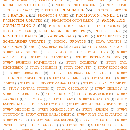
RECRUITMENT UPDATES
(9)
POLICE S.I NOTIFICATIONS
(2)
POLYTECHNIC
POSTS TO REMEMBER
(55)
LECTURER UPDATES
(2)
POSTS-TO-REMEMBER
PRAYER_2
(141)
PROMOTION PANEL_2
(94)
(1)
PROMOTION PANEL
(2)
PROMOTION-
PROMOTION UPDATES
(16)
PROMOTION-COUNSELLING
(1)
COUNSELLING_2
(138)
PTA QUESTION BANK
(1)
PTA TEACHERS
(2)
REGULARISATION ORDERS
(22)
RESULT - LINK
(5)
QUARTERLY EXAM
(1)
RESULT UPDATES
(90)
RH DOWNLOAD
(10)
RRB
(4)
RTE UPDATES
(4)
SCHOLARSHIP UPDATES
(6)
SCHOOL UPDATES
(13)
SELVA UPDATES
(1)
STORY
(8)
SHARE NOW
(1)
SMC
(2)
SSC UPDATES
(2)
STUDY ACCOUNTANCY
(1)
STUDY AGRI SCIENCE
(1)
STUDY ARABIC
(1)
STUDY AUDITING
(1)
STUDY
STUDY BOTANY-BIOLOGY
(3)
AUTOMOBILE
(1)
STUDY BIO CHEMISTRY
(1)
STUDY BUSINESS MATHEMATICS
(1)
STUDY CHEMISTRY
(1)
STUDY CIVIL
ENGINEERING
(1)
STUDY COMMERCE
(1)
STUDY COMPUTER
(2)
STUDY ECONOMICS
(1)
STUDY EDUCATION
(2)
STUDY ELECTRICAL ENGINEERING
(1)
STUDY
ELECTRONIC ENGINEERING
(1)
STUDY ENGINEERING
(2)
STUDY ENGLISH
(1)
STUDY
ETHICS
(1)
STUDY FOOD SERVICE MANAGEMENT
(1)
STUDY GENERAL MACHINIST
(1)
STUDY GENERAL STUDIES
(1)
STUDY GEOGRAPHY
(1)
STUDY GEOLOGY
(1)
STUDY HINDU RELIGION
(1)
STUDY HISTORY
(1)
STUDY HOME SCIENCE
(1)
STUDY
STUDY
KANNADA
(1)
STUDY LAW
(1)
STUDY LIBRARY
(1)
STUDY MALAYALAM
(1)
MATERIALS
(5)
STUDY MATHEMATICS
(1)
STUDY MECHANICAL ENGINEERING
(1)
STUDY MEDICINE
(1)
STUDY MICROBIOLOGY
(1)
STUDY NURSING
(1)
STUDY
NUTRITION
(1)
STUDY OFFICE MANAGEMENT
(1)
STUDY PHYSICAL EDUCATION
(1)
STUDY PHYSICS
(1)
STUDY POLITICAL SCIENCE
(1)
STUDY POLYTECHNIC
(1)
STUDY
PSYCHOLOGY
(1)
STUDY SANSKRIT
(1)
STUDY SCIENCE
(1)
STUDY SOCIAL SCIENCE