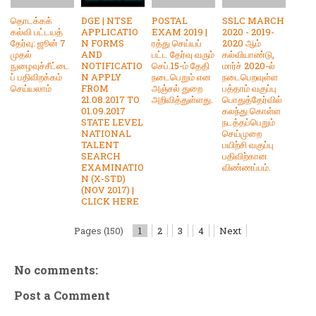
தொடக்கக்
DGE | NTSE
POSTAL
SSLC MARCH
கல்வி பட்டயத்
APPLICATIO
EXAM 2019 |
2020 - 2019-
தேர்வு: ஜூன் 7
N FORMS
ரத்து செய்யப்
2020 ஆம்
முதல்
AND
பட்ட தேர்வு வரும்
கல்வியாண்டு,
நுழைவுச்சீட்டை
NOTIFICATIO
செப்.15-ம் தேதி
மார்ச் 2020-ல்
ப் பதிவிறக்கம்
N APPLY
நடைபெறும் என
நடைபெறவுள்ள
செய்யலாம்
FROM
அஞ்சல் துறை
பத்தாம் வகுப்பு
21.08.2017 TO
அறிவித்துள்ளது.
பொதுத்தேர்வில்
01.09.2017
கலந்து கொள்ள
STATE LEVEL
நடத்தப்பெறும்
NATIONAL
செய்முறை
TALENT
பயிற்சி வகுப்பு
SEARCH
பதிவிற்கான
EXAMINATIO
விண்ணப்பம்.
N (X-STD)
(NOV 2017) |
CLICK HERE
Pages (150)
1
2
3
4
Next
No comments:
Post a Comment