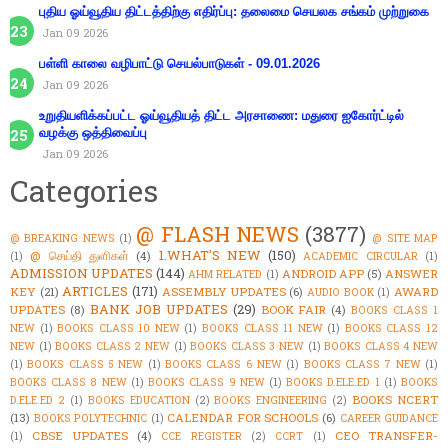
புதிய ஓய்வூதிய திட்டத்திற்கு எதிர்ப்பு: தலைமை செயலக சங்கம் முற்றுகை
Jan 09 2026
பள்ளி காலை வழிபாட்டு செயல்பாடுகள் - 09.01.2026
Jan 09 2026
உறுதியளிக்கப்பட்ட ஓய்வூதியத் திட்ட அரசாணை: மதுரை ஐகோர்ட்டில்
வழக்கு ஒத்திவைப்பு
Jan 09 2026
Categories
@ FLASH NEWS
(3877)
@ BREAKING NEWS
(1)
@ SITE MAP
1.WHAT'S NEW
(150)
@ செய்தி துளிகள்
(4)
(1)
ACADEMIC CIRCULAR
(1)
ADMISSION UPDATES
(144)
ANDROID APP
(5)
ANSWER
AHM RELATED
(1)
ARTICLES
(171)
KEY
(21)
ASSEMBLY UPDATES
(6)
AWARD
AUDIO BOOK
(1)
BANK JOB UPDATES
(29)
UPDATES
(8)
BOOK FAIR
(4)
BOOKS CLASS 1
NEW
(1)
BOOKS CLASS 10 NEW
(1)
BOOKS CLASS 11 NEW
(1)
BOOKS CLASS 12
NEW
(1)
BOOKS CLASS 2 NEW
(1)
BOOKS CLASS 3 NEW
(1)
BOOKS CLASS 4 NEW
(1)
BOOKS CLASS 5 NEW
(1)
BOOKS CLASS 6 NEW
(1)
BOOKS CLASS 7 NEW
(1)
BOOKS CLASS 8 NEW
(1)
BOOKS CLASS 9 NEW
(1)
BOOKS D.ELE.ED 1
(1)
BOOKS
BOOKS NCERT
D.ELE.ED 2
(1)
BOOKS EDUCATION
(2)
BOOKS ENGINEERING
(2)
(13)
CALENDAR FOR SCHOOLS
(6)
BOOKS POLYTECHNIC
(1)
CAREER GUIDANCE
CBSE UPDATES
(4)
CEO TRANSFER-
(1)
CCE REGISTER
(2)
CCRT
(1)