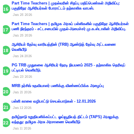
Part Time Teachers | முதல்வரின் சிறப்பு மதிப்பெண்கள் அறிவிப்பு:
பகுதிநேர ஆசிரியர்கள் போராட்டம் தற்காலிக வாபஸ்.
Jan 25 2026
Part Time Teachers | தமிழக அரசுப் பள்ளிகளில் பகுதிநேர ஆசிரியர்கள்
பணி நிரந்தரம் - சட்டசபையில் முதல்-அமைச்சர் மு.க.ஸ்டாலின் அறிவிப்பு.
Jan 25 2026
ஆசிரியா் தோ்வு வாரியத்தின் (TRB) ஆண்டுத் தோ்வு அட்டவணை
வெளியீடு
Jan 24 2026
PG TRB முதுகலை ஆசிரியர் நேரடி நியமனம் 2025 - தற்காலிக தெரிவுப்
பட்டியல் வெளியீடு.
Jan 23 2026
MRB நர்சிங் உதவியாளர் பணிக்கு விண்ணப்பிக்க அழைப்பு
Jan 21 2026
பள்ளி காலை வழிபாட்டு செயல்பாடுகள் - 12.01.2026
Jan 12 2026
தமிழ்நாடு உறுதியளிக்கப்பட்ட ஓய்வூதியத் திட்டம் (TAPS) அமலுக்கு
வந்தது: தமிழக அரசு அரசாணை வெளியீடு
Jan 11 2026