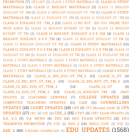
PROMOTION
(7)
CLASS 10 STUDY
CEO LIST
(1)
CLASS 1 STUDY MATERIALS
(1)
MATERIALS
(13)
CLASS 11 BIOLOGY MATERIALS
(3)
CLASS 11 BIOLOGY
CLASS 11 STUDY
ZOOLOGY OT -EM
(1)
CLASS 11 BIOLOGY ZOOLOGY OT -TM
(1)
MATERIALS
(9)
CLASS 11 ZOOLOGY OT -EM
(1)
CLASS 11 ZOOLOGY OT -TM
(1)
CLASS 11 ZOOLOGY OT -TM_2
(13)
CLASS 12 BIO BOT - BIO ZOO ONLINE TEST
WITH AUDIO
(1)
CLASS 12 BIOLOGY BOTANY OT EM
(1)
CLASS 12 BIOLOGY
CLASS 12 BIOLOGY ZOOLOGY 2-3-5 EM
(4)
CLASS 12
BOTANY OT TM
(2)
BIOLOGY ZOOLOGY 2-3-5 TM
(4)
CLASS 12 BIOLOGY ZOOLOGY OT EM
(1)
CLASS 12 STUDY MATERIALS
(15)
CLASS 12 BIOLOGY ZOOLOGY OT TM
(1)
CLASS 12 ZOOLOGY 2-3-5 EM
(4)
CLASS 12 ZOOLOGY 2-3-5 TM
(4)
CLASS 12
ZOOLOGY OT EM
(1)
CLASS 12 ZOOLOGY OT TM
(1)
CLASS 12 ZOOLOGY TM
(1)
CLASS 2 STUDY MATERIALS
(1)
CLASS 3 STUDY MATERIALS
(1)
CLASS 4 STUDY
MATERIALS
(1)
CLASS 5 STUDY MATERIALS
(1)
CLASS 6 STUDY MATERIALS
(2)
CLASS 9 STUDY
CLASS 7 STUDY MATERIALS
(2)
CLASS 8 STUDY MATERIALS
(2)
MATERIALS
(3)
CLASS_11_BIO_ZOO_OT_TM_2
(12)
CLASS_11_OT
(4)
CLASS_12_BIO_BOT_OT_EM_2
(10)
CLASS_12_BIO_BOT_OT_TM_2
(10)
CLASS_12_BIO_ZOO_OT_TEM_2
(12)
CLASS_12_OT
(6)
CLASS_12_ZOO_OT_TEM_2
(13)
CLASS_12_ZOOLOGY_TM
(3)
CMAT
COLLEGE UPDATES
(25)
COACHING CENTRES
(7)
UPDATES
(1)
COUNSELLING
COMPUTER TEACHERS UPDATES
(11)
CoSE
(11)
UPDATES
(28)
COURT UPDATES
(28)
CPS
CPS
(5)
CPS Missing Credit
(1)
UPDATES
(27)
CSE_2
(55)
CTET
(3)
CRC
(1)
CSE
(2)
CUET EXAM UPDATES
(1)
D.A G.O
(5)
D.A NEWS
(8)
DEE
(11)
DEO EXAM UPDATES
(21)
DEO
TRANSFER-PROMOTION
(7)
DGE_2
(14)
DGE
(1)
DRESS_CODE
(1)
DSE
(1)
EDU UPDATES
(1568)
DSE_2
(85)
E-BOOKS DOWNLOAD
(1)