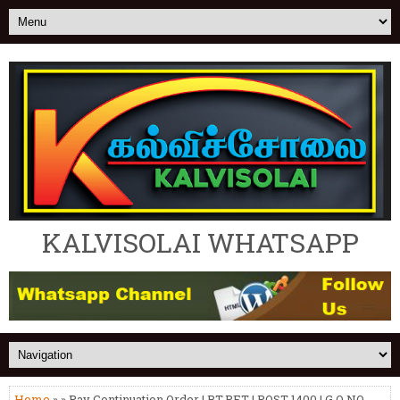
KALVISOLAI WHATSAPP
Home
» » Pay Continuation Order | BT,PET | POST 1400 | G.O NO