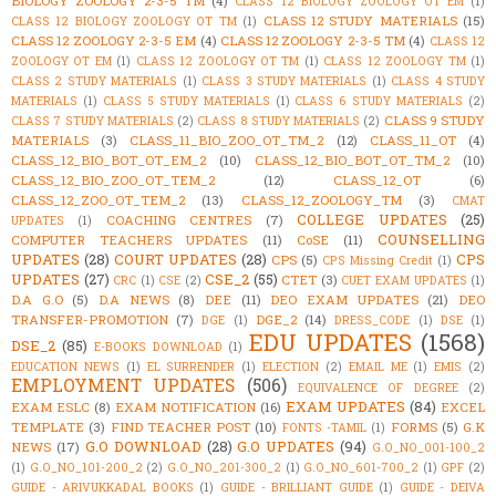
BIOLOGY ZOOLOGY 2-3-5 TM
(4)
CLASS 12 BIOLOGY ZOOLOGY OT EM
(1)
CLASS 12 STUDY MATERIALS
(15)
CLASS 12 BIOLOGY ZOOLOGY OT TM
(1)
CLASS 12 ZOOLOGY 2-3-5 EM
(4)
CLASS 12 ZOOLOGY 2-3-5 TM
(4)
CLASS 12
ZOOLOGY OT EM
(1)
CLASS 12 ZOOLOGY OT TM
(1)
CLASS 12 ZOOLOGY TM
(1)
CLASS 2 STUDY MATERIALS
(1)
CLASS 3 STUDY MATERIALS
(1)
CLASS 4 STUDY
MATERIALS
(1)
CLASS 5 STUDY MATERIALS
(1)
CLASS 6 STUDY MATERIALS
(2)
CLASS 9 STUDY
CLASS 7 STUDY MATERIALS
(2)
CLASS 8 STUDY MATERIALS
(2)
MATERIALS
(3)
CLASS_11_BIO_ZOO_OT_TM_2
(12)
CLASS_11_OT
(4)
CLASS_12_BIO_BOT_OT_EM_2
(10)
CLASS_12_BIO_BOT_OT_TM_2
(10)
CLASS_12_BIO_ZOO_OT_TEM_2
(12)
CLASS_12_OT
(6)
CLASS_12_ZOO_OT_TEM_2
(13)
CLASS_12_ZOOLOGY_TM
(3)
CMAT
COLLEGE UPDATES
(25)
COACHING CENTRES
(7)
UPDATES
(1)
COUNSELLING
COMPUTER TEACHERS UPDATES
(11)
CoSE
(11)
UPDATES
(28)
COURT UPDATES
(28)
CPS
CPS
(5)
CPS Missing Credit
(1)
UPDATES
(27)
CSE_2
(55)
CTET
(3)
CRC
(1)
CSE
(2)
CUET EXAM UPDATES
(1)
D.A G.O
(5)
D.A NEWS
(8)
DEE
(11)
DEO EXAM UPDATES
(21)
DEO
TRANSFER-PROMOTION
(7)
DGE_2
(14)
DGE
(1)
DRESS_CODE
(1)
DSE
(1)
EDU UPDATES
(1568)
DSE_2
(85)
E-BOOKS DOWNLOAD
(1)
EDUCATION NEWS
(1)
EL SURRENDER
(1)
ELECTION
(2)
EMAIL ME
(1)
EMIS
(2)
EMPLOYMENT UPDATES
(506)
EQUIVALENCE OF DEGREE
(2)
EXAM UPDATES
(84)
EXAM ESLC
(8)
EXAM NOTIFICATION
(16)
EXCEL
TEMPLATE
(3)
FIND TEACHER POST
(10)
FORMS
(5)
G.K
FONTS -TAMIL
(1)
G.O DOWNLOAD
(28)
G.O UPDATES
(94)
NEWS
(17)
G.O_NO_001-100_2
(1)
G.O_NO_101-200_2
(2)
G.O_NO_201-300_2
(1)
G.O_NO_601-700_2
(1)
GPF
(2)
GUIDE - ARIVUKKADAL BOOKS
(1)
GUIDE - BRILLIANT GUIDE
(1)
GUIDE - DEIVA