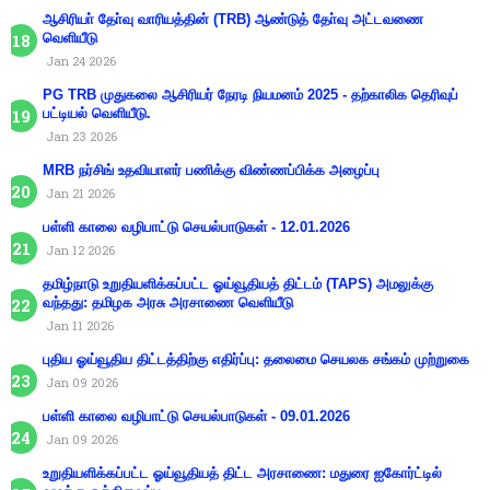
ஆசிரியா் தோ்வு வாரியத்தின் (TRB) ஆண்டுத் தோ்வு அட்டவணை
வெளியீடு
Jan 24 2026
PG TRB முதுகலை ஆசிரியர் நேரடி நியமனம் 2025 - தற்காலிக தெரிவுப்
பட்டியல் வெளியீடு.
Jan 23 2026
MRB நர்சிங் உதவியாளர் பணிக்கு விண்ணப்பிக்க அழைப்பு
Jan 21 2026
பள்ளி காலை வழிபாட்டு செயல்பாடுகள் - 12.01.2026
Jan 12 2026
தமிழ்நாடு உறுதியளிக்கப்பட்ட ஓய்வூதியத் திட்டம் (TAPS) அமலுக்கு
வந்தது: தமிழக அரசு அரசாணை வெளியீடு
Jan 11 2026
புதிய ஓய்வூதிய திட்டத்திற்கு எதிர்ப்பு: தலைமை செயலக சங்கம் முற்றுகை
Jan 09 2026
பள்ளி காலை வழிபாட்டு செயல்பாடுகள் - 09.01.2026
Jan 09 2026
உறுதியளிக்கப்பட்ட ஓய்வூதியத் திட்ட அரசாணை: மதுரை ஐகோர்ட்டில்