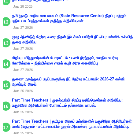
Jan 28 2026
தமிழ்நாடு மாநில வள மையம் (State Resource Centre) திறப்பு மற்றும்
புதிய பாடப்புத்தகங்கள் குறித்த அறிவிப்புகள்.
Jan 27 2026
முழு ஆண்டுத் தேர்வு வரை திறன் இயக்கப் பயிற்சி நீட்டிப்பு: பள்ளிக் கல்வித்
துறை அறிவிப்பு
Jan 27 2026
சிறப்பு பயிற்றுனர்களின் போராட்டம் : பணி நிரந்தரம், ஊதிய உயர்வு
கோரிக்கை – நிதியில்லை எனக் கூறி அரசு கைவிரிப்பு
Jan 27 2026
துணை மருத்துவப் படிப்புகளுக்கு நீட் தேர்வு கட்டாயம்: 2026-27 கல்வி
ஆண்டில் அமல்.
Jan 25 2026
Part Time Teachers | முதல்வரின் சிறப்பு மதிப்பெண்கள் அறிவிப்பு:
பகுதிநேர ஆசிரியர்கள் போராட்டம் தற்காலிக வாபஸ்.
Jan 25 2026
Part Time Teachers | தமிழக அரசுப் பள்ளிகளில் பகுதிநேர ஆசிரியர்கள்
பணி நிரந்தரம் - சட்டசபையில் முதல்-அமைச்சர் மு.க.ஸ்டாலின் அறிவிப்பு.
Jan 25 2026