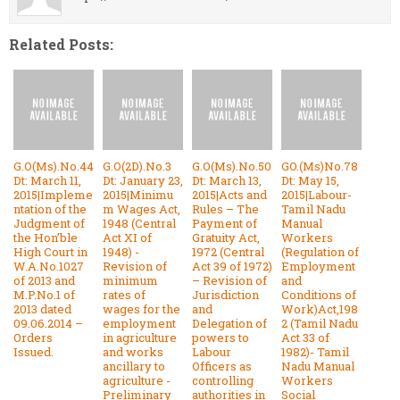
Related Posts:
G.O(Ms).No.44
G.O(2D).No.3
G.O(Ms).No.50
GO.(Ms)No.78
Dt: March 11,
Dt: January 23,
Dt: March 13,
Dt: May 15,
2015|Impleme
2015|Minimu
2015|Acts and
2015|Labour-
ntation of the
m Wages Act,
Rules – The
Tamil Nadu
Judgment of
1948 (Central
Payment of
Manual
the Hon’ble
Act XI of
Gratuity Act,
Workers
High Court in
1948) -
1972 (Central
(Regulation of
W.A.No.1027
Revision of
Act 39 of 1972)
Employment
of 2013 and
minimum
– Revision of
and
M.P.No.1 of
rates of
Jurisdiction
Conditions of
2013 dated
wages for the
and
Work)Act,198
09.06.2014 –
employment
Delegation of
2 (Tamil Nadu
Orders
in agriculture
powers to
Act 33 of
Issued.
and works
Labour
1982)- Tamil
ancillary to
Officers as
Nadu Manual
agriculture -
controlling
Workers
Preliminary
authorities in
Social