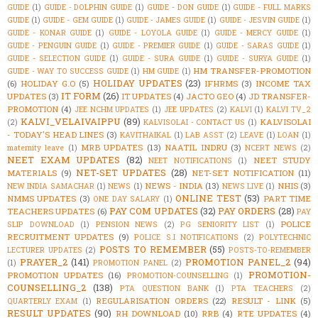
GUIDE
(1)
GUIDE - DOLPHIN GUIDE
(1)
GUIDE - DON GUIDE
(1)
GUIDE - FULL MARKS
GUIDE
(1)
GUIDE - GEM GUIDE
(1)
GUIDE - JAMES GUIDE
(1)
GUIDE - JESVIN GUIDE
(1)
GUIDE - KONAR GUIDE
(1)
GUIDE - LOYOLA GUIDE
(1)
GUIDE - MERCY GUIDE
(1)
GUIDE - PENGUIN GUIDE
(1)
GUIDE - PREMIER GUIDE
(1)
GUIDE - SARAS GUIDE
(1)
GUIDE - SELECTION GUIDE
(1)
GUIDE - SURA GUIDE
(1)
GUIDE - SURYA GUIDE
(1)
HM TRANSFER-PROMOTION
GUIDE - WAY TO SUCCESS GUIDE
(1)
HM GUIDE
(1)
HOLIDAY UPDATES
(23)
(6)
HOLIDAY G.O
(5)
IFHRMS
(3)
INCOME TAX
IT FORM
(26)
UPDATES
(3)
IT UPDATES
(4)
JACTO GEO
(4)
JD TRANSFER-
PROMOTION
(4)
JEE NCHM UPDATES
(1)
JEE UPDATES
(2)
KALVI
(1)
KALVI TV_2
KALVI_VELAIVAIPPU
(89)
KALVISOLAI
(2)
KALVISOLAI - CONTACT US
(1)
- TODAY'S HEAD LINES
(3)
KAVITHAIKAL
(1)
LAB ASST
(2)
LEAVE
(1)
LOAN
(1)
MRB UPDATES
(13)
NAATIL INDRU
(3)
maternity leave
(1)
NCERT NEWS
(2)
NEET EXAM UPDATES
(82)
NEET STUDY
NEET NOTIFICATIONS
(1)
NET-SET UPDATES
(28)
MATERIALS
(9)
NET-SET NOTIFICATION
(11)
NEWS - INDIA
(13)
NHIS
(3)
NEW INDIA SAMACHAR
(1)
NEWS
(1)
NEWS LIVE
(1)
ONLINE TEST
(53)
NMMS UPDATES
(3)
PART TIME
ONE DAY SALARY
(1)
PAY COM UPDATES
(32)
PAY ORDERS
(28)
TEACHERS UPDATES
(6)
PAY
POLICE
SLIP DOWNLOAD
(1)
PENSION NEWS
(2)
PG SENIORITY LIST
(1)
RECRUITMENT UPDATES
(9)
POLICE S.I NOTIFICATIONS
(2)
POLYTECHNIC
POSTS TO REMEMBER
(55)
LECTURER UPDATES
(2)
POSTS-TO-REMEMBER
PRAYER_2
(141)
PROMOTION PANEL_2
(94)
(1)
PROMOTION PANEL
(2)
PROMOTION-
PROMOTION UPDATES
(16)
PROMOTION-COUNSELLING
(1)
COUNSELLING_2
(138)
PTA QUESTION BANK
(1)
PTA TEACHERS
(2)
REGULARISATION ORDERS
(22)
RESULT - LINK
(5)
QUARTERLY EXAM
(1)
RESULT UPDATES
(90)
RH DOWNLOAD
(10)
RRB
(4)
RTE UPDATES
(4)