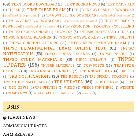
(69)
TEXT BOOKS DOWNLOAD
(16)
TEXT BOOKS NEWS
(6)
TEXT MATERIALS
TIME TABLE EXAM
(41)
(1)
THIRAN
(1)
TN
(1)
TN GOVT DSE G.O DOWNLOAD
| பள்ளிக்கல்வி அரசாணை 1
(2)
TN GOVT DSE G.O DOWNLOAD | பள்ளிக்கல்வி அரசாணை 2
(1)
TN GOVT DSE G.O DOWNLOAD | பள்ளிக்கல்வி அரசாணை 3
(1)
TN GOVT DSE G.O
DOWNLOAD | பள்ளிக்கல்வி அரசாணை 4
(1)
TN PROMOTION - TRANSFER - COUSELLING
TNCMTSE
(5)
(1)
TN TEXT BOOKS ONLINE
(1)
TNFUSRC MATERIALS
(1)
TNPS
(1)
TNPSC ANNUAL PLANNER
(10)
TNPSC ANSWER KEY
(3)
TNPSC BULLETIN
TNPSC CURRENT AFFAIRS
(20)
TNPSC DEPARTMENTAL EXAM
(19)
(1)
TNPSC DEPARTMENTAL EXAM ONLINE TEST
(61)
TNPSC
NOTIFICATION
(53)
TNPSC PRESS RELEASE
(3)
TNPSC RESULT
(4)
TNPSC
TNPSC STUDY MATERIALS
(35)
TNPSC SYLLABUS
(1)
UPDATES
(196)
TOP-POSTS
(13)
TRANSFER
TNUSRB MATERIALS
(2)
UPDATES
(18)
TRB ANNUAL PLANNER
(7)
TRB ANSWER KEY
(4)
TRB BEO
TRB NOTIFICATIONS
(30)
TRB RESULT
(7)
(2)
TRB SPECIAL TEACHERS
(1)
TRB UPDATES
(161)
TRB STUDY MATERIALS
(3)
TRUST EXAM
(4)
TTSE
UGC NEWS
(4)
VIDEO
(6)
(2)
UPS UPDATES
(1)
VIDEOS FOR TNPSC
(1)
WEBSITE
(1)
What's New.
(1)
WHATSAPP UPLOAD 2023
(2)
எப்படி ?
(1)
LABELS
@ FLASH NEWS
ADMISSION UPDATES
AHM RELATED