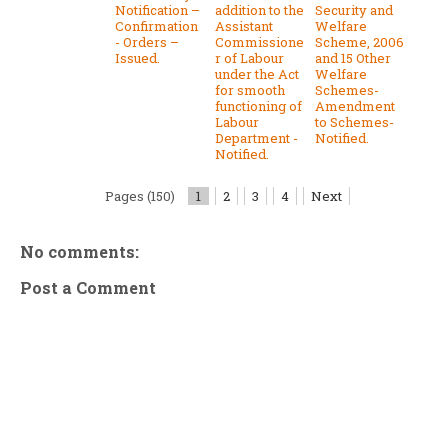
Notification –
addition to the
Security and
Confirmation
Assistant
Welfare
- Orders –
Commissione
Scheme, 2006
Issued.
r of Labour
and 15 Other
under the Act
Welfare
for smooth
Schemes-
functioning of
Amendment
Labour
to Schemes-
Department -
Notified.
Notified.
Pages (150)
1
2
3
4
Next
No comments:
Post a Comment