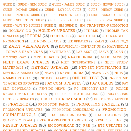
GUIDE
(1)
GUIDE - GEM GUIDE
(1)
GUIDE - JAMES GUIDE
(1)
GUIDE - JESVIN GUIDE
(1)
GUIDE - KONAR GUIDE
(1)
GUIDE - LOYOLA GUIDE
(1)
GUIDE - MERCY GUIDE
(1)
GUIDE - PENGUIN GUIDE
(1)
GUIDE - PREMIER GUIDE
(1)
GUIDE - SARAS GUIDE
(1)
GUIDE - SELECTION GUIDE
(1)
GUIDE - SURA GUIDE
(1)
GUIDE - SURYA GUIDE
(1)
HM TRANSFER-PROMOTION
GUIDE - WAY TO SUCCESS GUIDE
(1)
HM GUIDE
(1)
HOLIDAY UPDATES
(23)
(6)
HOLIDAY G.O
(5)
IFHRMS
(3)
INCOME TAX
IT FORM
(26)
UPDATES
(3)
IT UPDATES
(4)
JACTO GEO
(4)
JD TRANSFER-
PROMOTION
(4)
JEE NCHM UPDATES
(1)
JEE UPDATES
(2)
KALVI
(1)
KALVI TV_2
KALVI_VELAIVAIPPU
(89)
KALVISOLAI
(2)
KALVISOLAI - CONTACT US
(1)
- TODAY'S HEAD LINES
(3)
KAVITHAIKAL
(1)
LAB ASST
(2)
LEAVE
(1)
LOAN
(1)
MRB UPDATES
(13)
NAATIL INDRU
(3)
maternity leave
(1)
NCERT NEWS
(2)
NEET EXAM UPDATES
(82)
NEET STUDY
NEET NOTIFICATIONS
(1)
NET-SET UPDATES
(28)
MATERIALS
(9)
NET-SET NOTIFICATION
(11)
NEWS - INDIA
(13)
NHIS
(3)
NEW INDIA SAMACHAR
(1)
NEWS
(1)
NEWS LIVE
(1)
ONLINE TEST
(53)
NMMS UPDATES
(3)
PART TIME
ONE DAY SALARY
(1)
PAY COM UPDATES
(32)
PAY ORDERS
(28)
TEACHERS UPDATES
(6)
PAY
POLICE
SLIP DOWNLOAD
(1)
PENSION NEWS
(2)
PG SENIORITY LIST
(1)
RECRUITMENT UPDATES
(9)
POLICE S.I NOTIFICATIONS
(2)
POLYTECHNIC
POSTS TO REMEMBER
(55)
LECTURER UPDATES
(2)
POSTS-TO-REMEMBER
PRAYER_2
(141)
PROMOTION PANEL_2
(94)
(1)
PROMOTION PANEL
(2)
PROMOTION-
PROMOTION UPDATES
(16)
PROMOTION-COUNSELLING
(1)
COUNSELLING_2
(138)
PTA QUESTION BANK
(1)
PTA TEACHERS
(2)
REGULARISATION ORDERS
(22)
RESULT - LINK
(5)
QUARTERLY EXAM
(1)
RESULT UPDATES
(90)
RH DOWNLOAD
(10)
RRB
(4)
RTE UPDATES
(4)
SCHOLARSHIP UPDATES
(6)
SCHOOL UPDATES
(13)
SELVA UPDATES
(1)