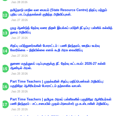
Jan 28 2026
தமிழ்நாடு மாநில வள மையம் (State Resource Centre) திறப்பு மற்றும்
புதிய பாடப்புத்தகங்கள் குறித்த அறிவிப்புகள்.
Jan 27 2026
முழு ஆண்டுத் தேர்வு வரை திறன் இயக்கப் பயிற்சி நீட்டிப்பு: பள்ளிக் கல்வித்
துறை அறிவிப்பு
Jan 27 2026
சிறப்பு பயிற்றுனர்களின் போராட்டம் : பணி நிரந்தரம், ஊதிய உயர்வு
கோரிக்கை – நிதியில்லை எனக் கூறி அரசு கைவிரிப்பு
Jan 27 2026
துணை மருத்துவப் படிப்புகளுக்கு நீட் தேர்வு கட்டாயம்: 2026-27 கல்வி
ஆண்டில் அமல்.
Jan 25 2026
Part Time Teachers | முதல்வரின் சிறப்பு மதிப்பெண்கள் அறிவிப்பு:
பகுதிநேர ஆசிரியர்கள் போராட்டம் தற்காலிக வாபஸ்.
Jan 25 2026
Part Time Teachers | தமிழக அரசுப் பள்ளிகளில் பகுதிநேர ஆசிரியர்கள்
பணி நிரந்தரம் - சட்டசபையில் முதல்-அமைச்சர் மு.க.ஸ்டாலின் அறிவிப்பு.
Jan 25 2026