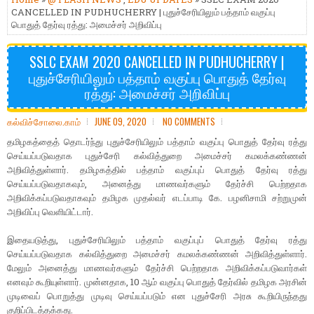
CANCELLED IN PUDHUCHERRY | புதுச்சேரியிலும் பத்தாம் வகுப்பு
பொதுத் தேர்வு ரத்து: அமைச்சர் அறிவிப்பு
SSLC EXAM 2020 CANCELLED IN PUDHUCHERRY |
புதுச்சேரியிலும் பத்தாம் வகுப்பு பொதுத் தேர்வு
ரத்து: அமைச்சர் அறிவிப்பு
கல்விச்சோலை.காம்
JUNE 09, 2020
NO COMMENTS
தமிழகத்தைத் தொடர்ந்து புதுச்சேரியிலும் பத்தாம் வகுப்பு பொதுத் தேர்வு ரத்து
செய்யப்படுவதாக புதுச்சேரி கல்வித்துறை அமைச்சர் கமலக்கண்ணன்
அறிவித்துள்ளார். தமிழகத்தில் பத்தாம் வகுப்புப் பொதுத் தேர்வு ரத்து
செய்யப்படுவதாகவும், அனைத்து மாணவர்களும் தேர்ச்சி பெற்றதாக
அறிவிக்கப்படுவதாகவும் தமிழக முதல்வர் எடப்பாடி கே. பழனிசாமி சற்றுமுன்
அறிவிப்பு வெளியிட்டார்.
இதையடுத்து, புதுச்சேரியிலும் பத்தாம் வகுப்புப் பொதுத் தேர்வு ரத்து
செய்யப்படுவதாக கல்வித்துறை அமைச்சர் கமலக்கண்ணன் அறிவித்துள்ளார்.
மேலும் அனைத்து மாணவர்களும் தேர்ச்சி பெற்றதாக அறிவிக்கப்படுவார்கள்
எனவும் கூறியுள்ளார். முன்னதாக, 10 ஆம் வகுப்பு பொதுத் தேர்வில் தமிழக அரசின்
முடிவைப் பொறுத்து முடிவு செய்யப்படும் என புதுச்சேரி அரசு கூறியிருந்தது
குறிப்பிடத்தக்கது.