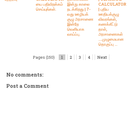
யை பதிவிறக்கம்
இன்று காலை
CALCULATOR
செய்யுங்கள்.
நடக்கிறது | 7-
| புதிய
வது ஊழியக்
ஊதியக்குழு
குழு அரசாணை
விவரங்கள்,
இன்றே
கணக்கீட்டு
வெளியாக
தாள்,
வாய்ப்பு.
அரசாணைகள்
....முழுமையான
தொகுப்பு ...
Pages (150)
1
2
3
4
Next
No comments:
Post a Comment