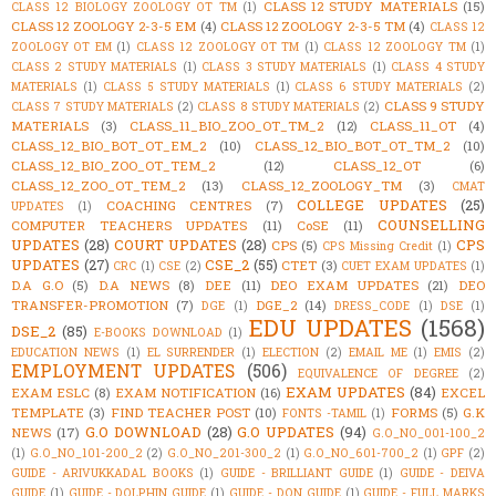
CLASS 12 STUDY MATERIALS
(15)
CLASS 12 BIOLOGY ZOOLOGY OT TM
(1)
CLASS 12 ZOOLOGY 2-3-5 EM
(4)
CLASS 12 ZOOLOGY 2-3-5 TM
(4)
CLASS 12
ZOOLOGY OT EM
(1)
CLASS 12 ZOOLOGY OT TM
(1)
CLASS 12 ZOOLOGY TM
(1)
CLASS 2 STUDY MATERIALS
(1)
CLASS 3 STUDY MATERIALS
(1)
CLASS 4 STUDY
MATERIALS
(1)
CLASS 5 STUDY MATERIALS
(1)
CLASS 6 STUDY MATERIALS
(2)
CLASS 9 STUDY
CLASS 7 STUDY MATERIALS
(2)
CLASS 8 STUDY MATERIALS
(2)
MATERIALS
(3)
CLASS_11_BIO_ZOO_OT_TM_2
(12)
CLASS_11_OT
(4)
CLASS_12_BIO_BOT_OT_EM_2
(10)
CLASS_12_BIO_BOT_OT_TM_2
(10)
CLASS_12_BIO_ZOO_OT_TEM_2
(12)
CLASS_12_OT
(6)
CLASS_12_ZOO_OT_TEM_2
(13)
CLASS_12_ZOOLOGY_TM
(3)
CMAT
COLLEGE UPDATES
(25)
COACHING CENTRES
(7)
UPDATES
(1)
COUNSELLING
COMPUTER TEACHERS UPDATES
(11)
CoSE
(11)
UPDATES
(28)
COURT UPDATES
(28)
CPS
CPS
(5)
CPS Missing Credit
(1)
UPDATES
(27)
CSE_2
(55)
CTET
(3)
CRC
(1)
CSE
(2)
CUET EXAM UPDATES
(1)
D.A G.O
(5)
D.A NEWS
(8)
DEE
(11)
DEO EXAM UPDATES
(21)
DEO
TRANSFER-PROMOTION
(7)
DGE_2
(14)
DGE
(1)
DRESS_CODE
(1)
DSE
(1)
EDU UPDATES
(1568)
DSE_2
(85)
E-BOOKS DOWNLOAD
(1)
EDUCATION NEWS
(1)
EL SURRENDER
(1)
ELECTION
(2)
EMAIL ME
(1)
EMIS
(2)
EMPLOYMENT UPDATES
(506)
EQUIVALENCE OF DEGREE
(2)
EXAM UPDATES
(84)
EXAM ESLC
(8)
EXAM NOTIFICATION
(16)
EXCEL
TEMPLATE
(3)
FIND TEACHER POST
(10)
FORMS
(5)
G.K
FONTS -TAMIL
(1)
G.O DOWNLOAD
(28)
G.O UPDATES
(94)
NEWS
(17)
G.O_NO_001-100_2
(1)
G.O_NO_101-200_2
(2)
G.O_NO_201-300_2
(1)
G.O_NO_601-700_2
(1)
GPF
(2)
GUIDE - ARIVUKKADAL BOOKS
(1)
GUIDE - BRILLIANT GUIDE
(1)
GUIDE - DEIVA
GUIDE
(1)
GUIDE - DOLPHIN GUIDE
(1)
GUIDE - DON GUIDE
(1)
GUIDE - FULL MARKS