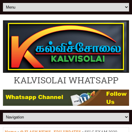
KALVISOLAI WHATSAPP
Home
»
@ FLASH NEWS
,
EDU UPDATES
» SSLC EXAM 2020