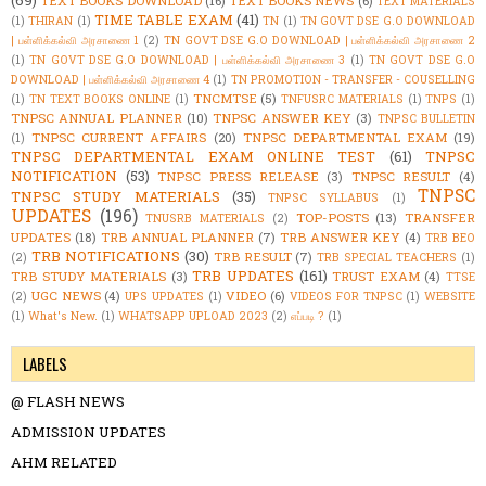
(69)
TEXT BOOKS DOWNLOAD
(16)
TEXT BOOKS NEWS
(6)
TEXT MATERIALS
TIME TABLE EXAM
(41)
(1)
THIRAN
(1)
TN
(1)
TN GOVT DSE G.O DOWNLOAD
| பள்ளிக்கல்வி அரசாணை 1
(2)
TN GOVT DSE G.O DOWNLOAD | பள்ளிக்கல்வி அரசாணை 2
(1)
TN GOVT DSE G.O DOWNLOAD | பள்ளிக்கல்வி அரசாணை 3
(1)
TN GOVT DSE G.O
DOWNLOAD | பள்ளிக்கல்வி அரசாணை 4
(1)
TN PROMOTION - TRANSFER - COUSELLING
TNCMTSE
(5)
(1)
TN TEXT BOOKS ONLINE
(1)
TNFUSRC MATERIALS
(1)
TNPS
(1)
TNPSC ANNUAL PLANNER
(10)
TNPSC ANSWER KEY
(3)
TNPSC BULLETIN
TNPSC CURRENT AFFAIRS
(20)
TNPSC DEPARTMENTAL EXAM
(19)
(1)
TNPSC DEPARTMENTAL EXAM ONLINE TEST
(61)
TNPSC
NOTIFICATION
(53)
TNPSC PRESS RELEASE
(3)
TNPSC RESULT
(4)
TNPSC
TNPSC STUDY MATERIALS
(35)
TNPSC SYLLABUS
(1)
UPDATES
(196)
TOP-POSTS
(13)
TRANSFER
TNUSRB MATERIALS
(2)
UPDATES
(18)
TRB ANNUAL PLANNER
(7)
TRB ANSWER KEY
(4)
TRB BEO
TRB NOTIFICATIONS
(30)
TRB RESULT
(7)
(2)
TRB SPECIAL TEACHERS
(1)
TRB UPDATES
(161)
TRB STUDY MATERIALS
(3)
TRUST EXAM
(4)
TTSE
UGC NEWS
(4)
VIDEO
(6)
(2)
UPS UPDATES
(1)
VIDEOS FOR TNPSC
(1)
WEBSITE
(1)
What's New.
(1)
WHATSAPP UPLOAD 2023
(2)
எப்படி ?
(1)
LABELS
@ FLASH NEWS
ADMISSION UPDATES
AHM RELATED