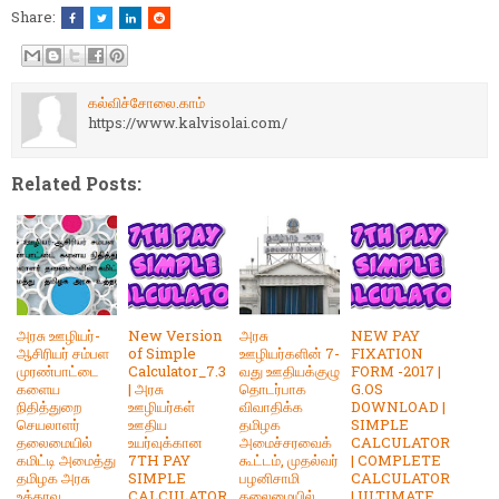
Share:
கல்விச்சோலை.காம்
https://www.kalvisolai.com/
Related Posts:
அரசு ஊழியர்-
New Version
அரசு
NEW PAY
ஆசிரியர் சம்பள
of Simple
ஊழியர்களின் 7-
FIXATION
முரண்பாட்டை
Calculator_7.3
வது ஊதியக்குழு
FORM -2017 |
களைய
| அரசு
தொடர்பாக
G.OS
நிதித்துறை
ஊழியர்கள்
விவாதிக்க
DOWNLOAD |
செயலாளர்
ஊதிய
தமிழக
SIMPLE
தலைமையில்
உயர்வுக்கான
அமைச்சரவைக்
CALCULATOR
கமிட்டி அமைத்து
7TH PAY
கூட்டம், முதல்வர்
| COMPLETE
தமிழக அரசு
SIMPLE
பழனிசாமி
CALCULATOR
உத்தரவு
CALCULATOR
தலைமையில்
| ULTIMATE