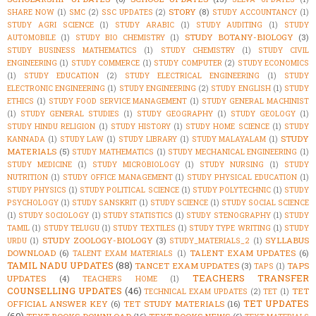
STORY
(8)
SHARE NOW
(1)
SMC
(2)
SSC UPDATES
(2)
STUDY ACCOUNTANCY
(1)
STUDY AGRI SCIENCE
(1)
STUDY ARABIC
(1)
STUDY AUDITING
(1)
STUDY
STUDY BOTANY-BIOLOGY
(3)
AUTOMOBILE
(1)
STUDY BIO CHEMISTRY
(1)
STUDY BUSINESS MATHEMATICS
(1)
STUDY CHEMISTRY
(1)
STUDY CIVIL
ENGINEERING
(1)
STUDY COMMERCE
(1)
STUDY COMPUTER
(2)
STUDY ECONOMICS
(1)
STUDY EDUCATION
(2)
STUDY ELECTRICAL ENGINEERING
(1)
STUDY
ELECTRONIC ENGINEERING
(1)
STUDY ENGINEERING
(2)
STUDY ENGLISH
(1)
STUDY
ETHICS
(1)
STUDY FOOD SERVICE MANAGEMENT
(1)
STUDY GENERAL MACHINIST
(1)
STUDY GENERAL STUDIES
(1)
STUDY GEOGRAPHY
(1)
STUDY GEOLOGY
(1)
STUDY HINDU RELIGION
(1)
STUDY HISTORY
(1)
STUDY HOME SCIENCE
(1)
STUDY
STUDY
KANNADA
(1)
STUDY LAW
(1)
STUDY LIBRARY
(1)
STUDY MALAYALAM
(1)
MATERIALS
(5)
STUDY MATHEMATICS
(1)
STUDY MECHANICAL ENGINEERING
(1)
STUDY MEDICINE
(1)
STUDY MICROBIOLOGY
(1)
STUDY NURSING
(1)
STUDY
NUTRITION
(1)
STUDY OFFICE MANAGEMENT
(1)
STUDY PHYSICAL EDUCATION
(1)
STUDY PHYSICS
(1)
STUDY POLITICAL SCIENCE
(1)
STUDY POLYTECHNIC
(1)
STUDY
PSYCHOLOGY
(1)
STUDY SANSKRIT
(1)
STUDY SCIENCE
(1)
STUDY SOCIAL SCIENCE
(1)
STUDY SOCIOLOGY
(1)
STUDY STATISTICS
(1)
STUDY STENOGRAPHY
(1)
STUDY
TAMIL
(1)
STUDY TELUGU
(1)
STUDY TEXTILES
(1)
STUDY TYPE WRITING
(1)
STUDY
STUDY ZOOLOGY-BIOLOGY
(3)
SYLLABUS
URDU
(1)
STUDY_MATERIALS_2
(1)
DOWNLOAD
(6)
TALENT EXAM UPDATES
(6)
TALENT EXAM MATERIALS
(1)
TAMIL NADU UPDATES
(88)
TANCET EXAM UPDATES
(3)
TAPS
TAPS
(1)
TEACHERS TRANSFER
UPDATES
(4)
TEACHERS HOME
(1)
COUNSELLING UPDATES
(46)
TET
TECHNICAL EXAM UPDATES
(2)
TET
(1)
TET UPDATES
OFFICIAL ANSWER KEY
(6)
TET STUDY MATERIALS
(16)