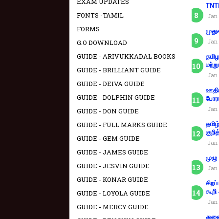
EXAM UPDATES
TNTE
FONTS -TAMIL
Jan 
FORMS
முது
Jan 
G.O DOWNLOAD
GUIDE - ARIVUKKADAL BOOKS
தமிழ
மற்று
GUIDE - BRILLIANT GUIDE
Jan 
GUIDE - DEIVA GUIDE
ஊதிய
GUIDE - DOLPHIN GUIDE
போரா
Jan 
GUIDE - DON GUIDE
தமிழ
GUIDE - FULL MARKS GUIDE
குறித
GUIDE - GEM GUIDE
Jan 
GUIDE - JAMES GUIDE
முழு
GUIDE - JESVIN GUIDE
Jan 
GUIDE - KONAR GUIDE
சிறப
கூறி
GUIDE - LOYOLA GUIDE
Jan 
GUIDE - MERCY GUIDE
துணை