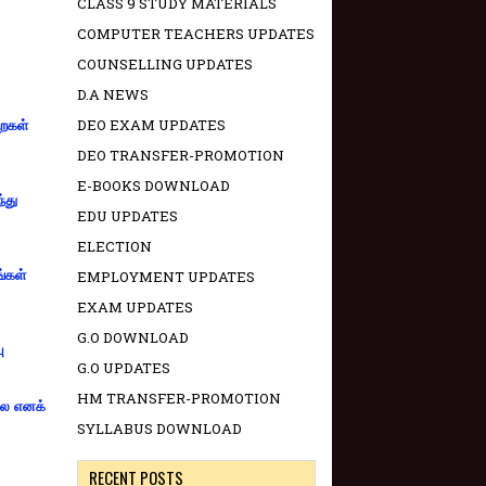
CLASS 9 STUDY MATERIALS
COMPUTER TEACHERS UPDATES
COUNSELLING UPDATES
D.A NEWS
DEO EXAM UPDATES
றைகள்
DEO TRANSFER-PROMOTION
E-BOOKS DOWNLOAD
்து
EDU UPDATES
ELECTION
ங்கள்
EMPLOYMENT UPDATES
EXAM UPDATES
G.O DOWNLOAD
ு
G.O UPDATES
HM TRANSFER-PROMOTION
்லை எனக்
SYLLABUS DOWNLOAD
RECENT POSTS