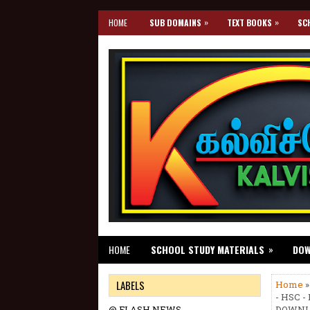
»
»
HOME
SUB DOMAINS
TEXT BOOKS
SC
»
HOME
SCHOOL STUDY MATERIALS
DO
LABELS
Home
- HSC 
@ FLASH NEWS
DOWNL