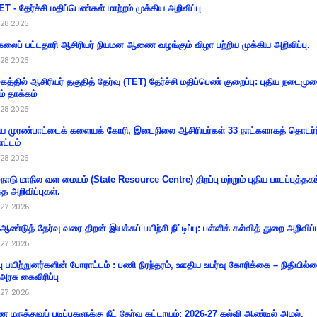
T - தேர்ச்சி மதிப்பெண்கள் மாற்றம் முக்கிய அறிவிப்பு
28 2026
கலைப் பட்டதாரி ஆசிரியர் நியமன ஆணை வழங்கும் விழா பற்றிய முக்கிய அறிவிப்பு.
28 2026
கத்தில் ஆசிரியர் தகுதித் தேர்வு (TET) தேர்ச்சி மதிப்பெண் குறைப்பு: புதிய நடைமு
ம் தாக்கம்
28 2026
 முரண்பாட்டைக் களையக் கோரி, இடைநிலை ஆசிரியர்கள் 33 நாட்களாகத் தொடர்ந
ட்டம்
28 2026
்நாடு மாநில வள மையம் (State Resource Centre) திறப்பு மற்றும் புதிய பாடப்புத்தக
்த அறிவிப்புகள்.
27 2026
 ஆண்டுத் தேர்வு வரை திறன் இயக்கப் பயிற்சி நீட்டிப்பு: பள்ளிக் கல்வித் துறை அறிவிப்ப
27 2026
்பு பயிற்றுனர்களின் போராட்டம் : பணி நிரந்தரம், ஊதிய உயர்வு கோரிக்கை – நிதியில
 அரசு கைவிரிப்பு
27 2026
 மருத்துவப் படிப்புகளுக்கு நீட் தேர்வு கட்டாயம்: 2026-27 கல்வி ஆண்டில் அமல்.