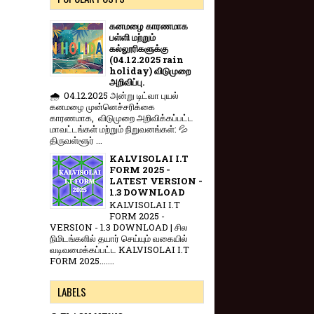
கனமழை காரணமாக
பள்ளி மற்றும்
கல்லூரிகளுக்கு
(04.12.2025 rain
holiday) விடுமுறை
அறிவிப்பு.
🌧️ 04.12.2025 அன்று டிட்வா புயல்
கனமழை முன்னெச்சரிக்கை
காரணமாக, விடுமுறை அறிவிக்கப்பட்ட
மாவட்டங்கள் மற்றும் நிறுவனங்கள்: 💦
திருவள்ளூர் ...
KALVISOLAI I.T
FORM 2025 -
LATEST VERSION -
1.3 DOWNLOAD
KALVISOLAI I.T
FORM 2025 -
VERSION - 1.3 DOWNLOAD | சில
நிமிடங்களில் தயார் செய்யும் வகையில்
வடிவமைக்கப்பட்ட KALVISOLAI I.T
FORM 2025.......
LABELS