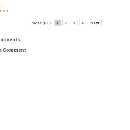
 |
OAD
Pages (150)
1
2
3
4
Next
omments:
 a Comment