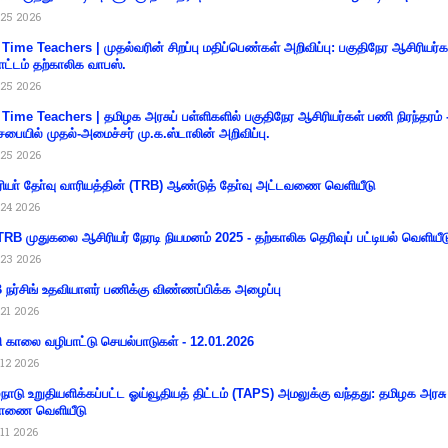
25 2026
 Time Teachers | முதல்வரின் சிறப்பு மதிப்பெண்கள் அறிவிப்பு: பகுதிநேர ஆசிரியர்க
ட்டம் தற்காலிக வாபஸ்.
25 2026
 Time Teachers | தமிழக அரசுப் பள்ளிகளில் பகுதிநேர ஆசிரியர்கள் பணி நிரந்தரம் 
சபையில் முதல்-அமைச்சர் மு.க.ஸ்டாலின் அறிவிப்பு.
25 2026
ியா் தோ்வு வாரியத்தின் (TRB) ஆண்டுத் தோ்வு அட்டவணை வெளியீடு
24 2026
RB முதுகலை ஆசிரியர் நேரடி நியமனம் 2025 - தற்காலிக தெரிவுப் பட்டியல் வெளியீட
23 2026
நர்சிங் உதவியாளர் பணிக்கு விண்ணப்பிக்க அழைப்பு
21 2026
ி காலை வழிபாட்டு செயல்பாடுகள் - 12.01.2026
12 2026
்நாடு உறுதியளிக்கப்பட்ட ஓய்வூதியத் திட்டம் (TAPS) அமலுக்கு வந்தது: தமிழக அரசு
ாணை வெளியீடு
11 2026