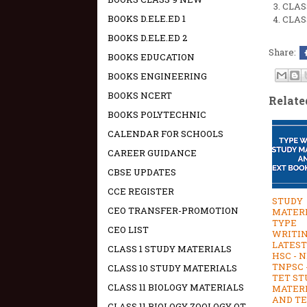
CLAS
BOOKS D.ELE.ED 1
CLAS
BOOKS D.ELE.ED 2
Share:
BOOKS EDUCATION
BOOKS ENGINEERING
BOOKS NCERT
Relate
BOOKS POLYTECHNIC
CALENDAR FOR SCHOOLS
CAREER GUIDANCE
CBSE UPDATES
CCE REGISTER
STUDY
CEO TRANSFER-PROMOTION
MATERI
TYPE
CEO LIST
WRITIN
LATEST
CLASS 1 STUDY MATERIALS
HSC - N
TNPSC -
CLASS 10 STUDY MATERIALS
TET ST
CLASS 11 BIOLOGY MATERIALS
MATER
AND T
CLASS 11 BIOLOGY ZOOLOGY OT -