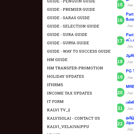
GUIDE - PENGUIN GUIDE
Jan 
GUIDE - PREMIER GUIDE
Part
GUIDE - SARAS GUIDE
போரா
Jan 
GUIDE - SELECTION GUIDE
GUIDE - SURA GUIDE
Part
சட்ட
GUIDE - SURYA GUIDE
Jan 
GUIDE - WAY TO SUCCESS GUIDE
ஆசிர
HM GUIDE
Jan 
HM TRANSFER-PROMOTION
PG T
HOLIDAY UPDATES
Jan 
IFHRMS
MRB 
INCOME TAX UPDATES
Jan 
IT FORM
பள்ள
Jan 
KALVI TV_2
தமிழ
KALVISOLAI - CONTACT US
அரச
KALVI_VELAIVAIPPU
Jan 