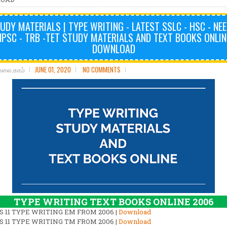
UDY MATERIALS | TYPE WRITING - LATEST SSLC - HSC - NEE
NPSC - TRB -TET STUDY MATERIALS AND TEXT BOOKS ONLINE
DOWNLOAD
ோலை.காம்
JUNE 01, 2020
NO COMMENTS
TYPE WRITING TEXT BOOKS ONLINE 2006
S 11 TYPE WRITING EM FROM 2006 |
Download
S 11 TYPE WRITING TM FROM 2006 |
Download