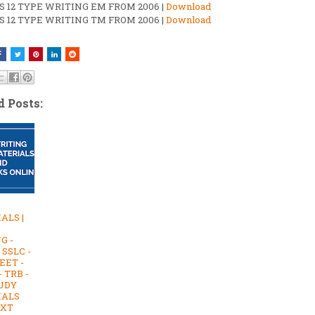
S 12 TYPE WRITING EM FROM 2006 |
Download
S 12 TYPE WRITING TM FROM 2006 |
Download
d Posts:
ALS |
G -
 SSLC -
EET -
 TRB -
UDY
IALS
EXT