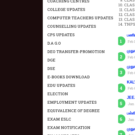
CLASS
COACHING CENTRES
CLAS
COLLEGE UPDATES
CLAS
CLAS
COMPUTER TEACHERS UPDATES
CLAS
TNPS
COUNSELLING UPDATES
CPS UPDATES
பணிய
Feb 
D.A G.O
முது
DEO TRANSFER-PROMOTION
Feb 
DGE
முது
DSE
Feb 
E-BOOKS DOWNLOAD
KAL
EDU UPDATES
Feb 
ELECTION
JEE.
EMPLOYMENT UPDATES
Jan 
EQUIVALENCE OF DEGREE
பள்ள
EXAM ESLC
Jan 
EXAM NOTIFICATION
முது