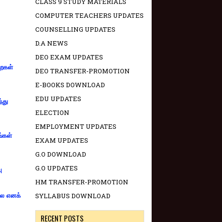
CLASS 9 STUDY MATERIALS
COMPUTER TEACHERS UPDATES
COUNSELLING UPDATES
D.A NEWS
DEO EXAM UPDATES
றைகள்
DEO TRANSFER-PROMOTION
E-BOOKS DOWNLOAD
EDU UPDATES
்து
ELECTION
EMPLOYMENT UPDATES
ங்கள்
EXAM UPDATES
G.O DOWNLOAD
G.O UPDATES
ு
HM TRANSFER-PROMOTION
SYLLABUS DOWNLOAD
்லை எனக்
RECENT POSTS