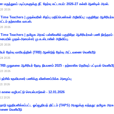
 மருத்துவப் படிப்புகளுக்கு நீட் தேர்வு கட்டாயம்: 2026-27 கல்வி ஆண்டில் அமல்.
25 2026
 Time Teachers | முதல்வரின் சிறப்பு மதிப்பெண்கள் அறிவிப்பு: பகுதிநேர ஆசிரியர்க
ட்டம் தற்காலிக வாபஸ்.
25 2026
 Time Teachers | தமிழக அரசுப் பள்ளிகளில் பகுதிநேர ஆசிரியர்கள் பணி நிரந்தரம் 
சபையில் முதல்-அமைச்சர் மு.க.ஸ்டாலின் அறிவிப்பு.
25 2026
ியா் தோ்வு வாரியத்தின் (TRB) ஆண்டுத் தோ்வு அட்டவணை வெளியீடு
24 2026
RB முதுகலை ஆசிரியர் நேரடி நியமனம் 2025 - தற்காலிக தெரிவுப் பட்டியல் வெளியீட
23 2026
நர்சிங் உதவியாளர் பணிக்கு விண்ணப்பிக்க அழைப்பு
21 2026
ி காலை வழிபாட்டு செயல்பாடுகள் - 12.01.2026
12 2026
்நாடு உறுதியளிக்கப்பட்ட ஓய்வூதியத் திட்டம் (TAPS) அமலுக்கு வந்தது: தமிழக அரசு
ாணை வெளியீடு