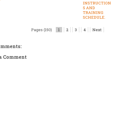
INSTRUCTION
S AND
TRAINING
SCHEDULE.
Pages (150)
1
2
3
4
Next
omments:
 a Comment