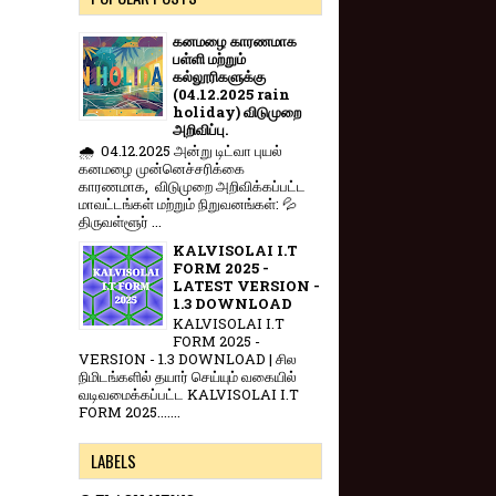
கனமழை காரணமாக
பள்ளி மற்றும்
கல்லூரிகளுக்கு
(04.12.2025 rain
holiday) விடுமுறை
அறிவிப்பு.
🌧️ 04.12.2025 அன்று டிட்வா புயல்
கனமழை முன்னெச்சரிக்கை
காரணமாக, விடுமுறை அறிவிக்கப்பட்ட
மாவட்டங்கள் மற்றும் நிறுவனங்கள்: 💦
திருவள்ளூர் ...
KALVISOLAI I.T
FORM 2025 -
LATEST VERSION -
1.3 DOWNLOAD
KALVISOLAI I.T
FORM 2025 -
VERSION - 1.3 DOWNLOAD | சில
நிமிடங்களில் தயார் செய்யும் வகையில்
வடிவமைக்கப்பட்ட KALVISOLAI I.T
FORM 2025.......
LABELS