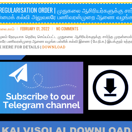
REGULARISATION ORDER | முதுகலை ஆசிரியர்களுக்கு சார
்மைக் கல்வி அலுவலரே பணிவரன்முறை ஆணை வழங்க
ோலை.காம்
FEBRUARY 01, 2022
NO COMMENTS
ூலம் நேரடியாக தெரிவு செய்யப்பட்ட முதுகலை ஆசிரியர்களுக்கு சார்ந்த முதன்மைக்
ரே பணிவரன்முறை ஆணை வழங்க பள்ளிக் கல்வி இணை ( மே.நி.க.) இயக்குநர் உத்தர
K HERE FOR DETAILS |
DOWNLOAD