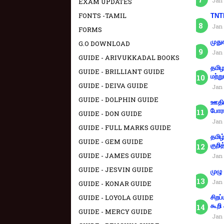
Jan 
EXAM UPDATES
FONTS -TAMIL
TNTE
Jan 
FORMS
முது
G.O DOWNLOAD
Jan 
GUIDE - ARIVUKKADAL BOOKS
தமிழ
GUIDE - BRILLIANT GUIDE
மற்று
GUIDE - DEIVA GUIDE
Jan 
GUIDE - DOLPHIN GUIDE
ஊதிய
போரா
GUIDE - DON GUIDE
Jan 
GUIDE - FULL MARKS GUIDE
தமிழ
GUIDE - GEM GUIDE
குறித
GUIDE - JAMES GUIDE
Jan 
GUIDE - JESVIN GUIDE
முழு
Jan 
GUIDE - KONAR GUIDE
GUIDE - LOYOLA GUIDE
சிறப
கூறி
GUIDE - MERCY GUIDE
Jan 