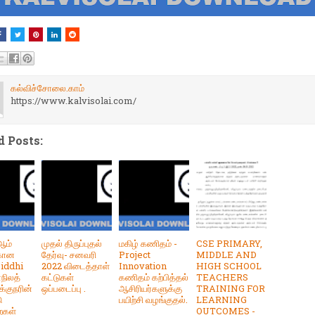
கல்விச்சோலை.காம்
https://www.kalvisolai.com/
d Posts:
ஆம்
முதல் திருப்புதல்
மகிழ் கணிதம் -
CSE PRIMARY,
கான
தேர்வு- சனவரி
Project
MIDDLE AND
Siddhi
2022 விடைத்தாள்
Innovation
HIGH SCHOOL
ாநிலத்
கட்டுகள்
கணிதம் கற்பித்தல்
TEACHERS
க்குநரின்
ஒப்படைப்பு .
ஆசிரியர்களுக்கு
TRAINING FOR
ு
பயிற்சி வழங்குதல்.
LEARNING
ைகள்
OUTCOMES -