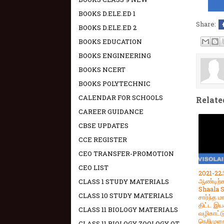
BOOKS D.ELE.ED 1
Share:
BOOKS D.ELE.ED 2
BOOKS EDUCATION
BOOKS ENGINEERING
BOOKS NCERT
BOOKS POLYTECHNIC
CALENDAR FOR SCHOOLS
Relate
CAREER GUIDANCE
CBSE UPDATES
CCE REGISTER
CEO TRANSFER-PROMOTION
CEO LIST
2021-22
ஆண்டிற்
CLASS 1 STUDY MATERIALS
Shaala 
CLASS 10 STUDY MATERIALS
சார்ந்த ம
திட்ட இய
CLASS 11 BIOLOGY MATERIALS
வழிகாட்ட
நெறிமுற
CLASS 11 BIOLOGY ZOOLOGY OT -