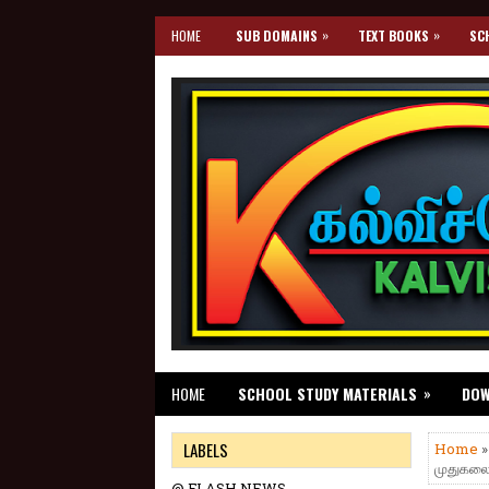
»
»
HOME
SUB DOMAINS
TEXT BOOKS
SC
»
HOME
SCHOOL STUDY MATERIALS
DO
LABELS
Home
முதுகலை
@ FLASH NEWS