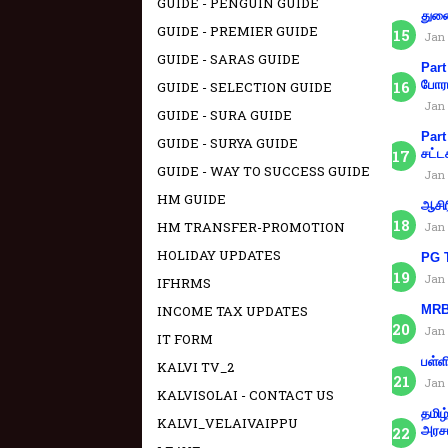
GUIDE - PENGUIN GUIDE
துணை
GUIDE - PREMIER GUIDE
Jan 
GUIDE - SARAS GUIDE
Part
போரா
GUIDE - SELECTION GUIDE
Jan 
GUIDE - SURA GUIDE
Part
GUIDE - SURYA GUIDE
சட்ட
GUIDE - WAY TO SUCCESS GUIDE
Jan 
HM GUIDE
ஆசிர
HM TRANSFER-PROMOTION
Jan 
HOLIDAY UPDATES
PG T
Jan 
IFHRMS
INCOME TAX UPDATES
MRB 
Jan 
IT FORM
பள்ள
KALVI TV_2
Jan 
KALVISOLAI - CONTACT US
தமிழ
KALVI_VELAIVAIPPU
அரச