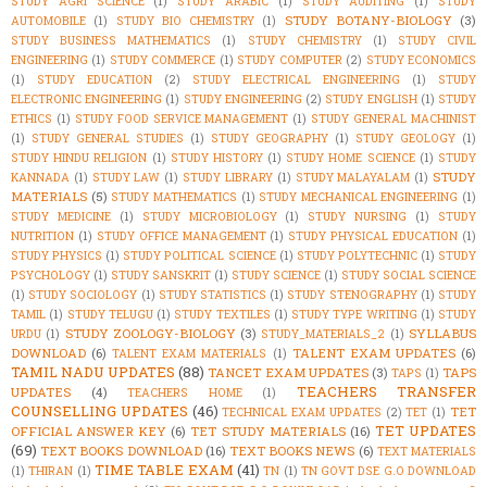
STUDY AGRI SCIENCE
(1)
STUDY ARABIC
(1)
STUDY AUDITING
(1)
STUDY
STUDY BOTANY-BIOLOGY
(3)
AUTOMOBILE
(1)
STUDY BIO CHEMISTRY
(1)
STUDY BUSINESS MATHEMATICS
(1)
STUDY CHEMISTRY
(1)
STUDY CIVIL
ENGINEERING
(1)
STUDY COMMERCE
(1)
STUDY COMPUTER
(2)
STUDY ECONOMICS
(1)
STUDY EDUCATION
(2)
STUDY ELECTRICAL ENGINEERING
(1)
STUDY
ELECTRONIC ENGINEERING
(1)
STUDY ENGINEERING
(2)
STUDY ENGLISH
(1)
STUDY
ETHICS
(1)
STUDY FOOD SERVICE MANAGEMENT
(1)
STUDY GENERAL MACHINIST
(1)
STUDY GENERAL STUDIES
(1)
STUDY GEOGRAPHY
(1)
STUDY GEOLOGY
(1)
STUDY HINDU RELIGION
(1)
STUDY HISTORY
(1)
STUDY HOME SCIENCE
(1)
STUDY
STUDY
KANNADA
(1)
STUDY LAW
(1)
STUDY LIBRARY
(1)
STUDY MALAYALAM
(1)
MATERIALS
(5)
STUDY MATHEMATICS
(1)
STUDY MECHANICAL ENGINEERING
(1)
STUDY MEDICINE
(1)
STUDY MICROBIOLOGY
(1)
STUDY NURSING
(1)
STUDY
NUTRITION
(1)
STUDY OFFICE MANAGEMENT
(1)
STUDY PHYSICAL EDUCATION
(1)
STUDY PHYSICS
(1)
STUDY POLITICAL SCIENCE
(1)
STUDY POLYTECHNIC
(1)
STUDY
PSYCHOLOGY
(1)
STUDY SANSKRIT
(1)
STUDY SCIENCE
(1)
STUDY SOCIAL SCIENCE
(1)
STUDY SOCIOLOGY
(1)
STUDY STATISTICS
(1)
STUDY STENOGRAPHY
(1)
STUDY
TAMIL
(1)
STUDY TELUGU
(1)
STUDY TEXTILES
(1)
STUDY TYPE WRITING
(1)
STUDY
STUDY ZOOLOGY-BIOLOGY
(3)
SYLLABUS
URDU
(1)
STUDY_MATERIALS_2
(1)
DOWNLOAD
(6)
TALENT EXAM UPDATES
(6)
TALENT EXAM MATERIALS
(1)
TAMIL NADU UPDATES
(88)
TANCET EXAM UPDATES
(3)
TAPS
TAPS
(1)
TEACHERS TRANSFER
UPDATES
(4)
TEACHERS HOME
(1)
COUNSELLING UPDATES
(46)
TET
TECHNICAL EXAM UPDATES
(2)
TET
(1)
TET UPDATES
OFFICIAL ANSWER KEY
(6)
TET STUDY MATERIALS
(16)
(69)
TEXT BOOKS DOWNLOAD
(16)
TEXT BOOKS NEWS
(6)
TEXT MATERIALS
TIME TABLE EXAM
(41)
(1)
THIRAN
(1)
TN
(1)
TN GOVT DSE G.O DOWNLOAD