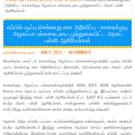
அறிவிப்பு - காரைக்குடி அழகப்பா பல்கலை.,யை முற்றுகையிட்ட அரசுப் பள்ளி
ஆசிரியர்கள்
எம்பில் படிப்பு செல்லாது என அறிவிப்பு - காரைக்குடி
அழகப்பா பல்கலை.,யை முற்றுகையிட்ட அரசுப்
பள்ளி ஆசிரியர்கள்
கல்விச்சோலை.காம்
JUNE 17, 2023
NO COMMENTS
சிவகங்கை மாவட்டம் காரைக்குடி அழகப்பா பல்கலைக்கழகத்தில் படித்த எம்பில்
படிப்பு செல்லாது என அறிவிக்கப்பட்டநிலையில், அப்பல்கலை.,யை அரசுப் பள்ளி
ஆசிரியர்கள் முற்றுகையிட்டு போராட்டம் நடத்தினர்.
காரைக்குடி அழகப்பா பல்கலைக்கழகத்தில் 2016, 2017, 2018 ஆண்டுகளில்
கோடைகால தொடர் படிப்பாக எம்பில் பயிற்றுவிக்கப்பட்டது. இப்படிப்பை மாநிலம்
முழுவதும் இருந்து அரசுப் பள்ளி ஆசிரியர்கள் உட்பட 2,617 பேர் படித்தனர். பட்டம்
பெற்ற அரசுப் பள்ளி ஆசிரியர்கள், சான்றுகளை பள்ளிக் கல்வித்துறையிடம்
சமர்ப்பித்து, உயர்க்கல்விக்கான ஊக்க ஊதிய உயர்வு பெற்று வந்தனர்.
ஆனால் அந்த எம்பில் படிப்பை உயர்க்கல்வித்துறை ஏற்காததால், ஊக்க ஊதியம்
பெற்ற ஆசிரியர்களிடம் இருந்து பணத்தை பிடித்தம் செய்ய தணிக்கைத்துறை
அறிவுறுத்தியது. இதுதொடர்பான வழக்கிலும் உயர்நீதிமன்றமும் எம்பில் படிப்பை