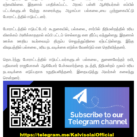
ஏற்கவில்லை. இதனால் பாதிக்கப்பட்ட அரசுப் பள்ளி ஆசிரியர்கள் எம்பில்
பட்டங்களுடன் நேற்று காரைக்குடி அழகப்பா பல்கலை.,யை முற்றுகையிட்டு
போராட்டத்தில் ஈடுபட்டனர்.
போராட்டத்தில் ஈடுபட்டோர் கூறுகையில், பல்கலை., சார்பில் நீதிமன்றத்தில் உரிய
விளக்கம் அளிக்காததால் எம்பி பட்டம் செல்லாது என தீர்ப்பு வந்துள்ளது. இதனால்
ஊக்க ஊதிய உயர்வையும் திரும்ப செலுத்தும்நிலை ஏற்பட்டுள்ளது. இந்த
விஷயத்தில் பல்கலை., உரிய நடவடிக்கை எடுக்க வேண்டும் என தெரிவித்தனர்.
தொடர்ந்து போராட்டத்தில் ஈடுபட்டவர்களுடன் பல்கலை., துணைவேந்தர் ரவி,
பதிவாளர் ராஜமோகன் ஆகியோர் பேச்சுவார்த்தை நடத்தி, நீதிமன்றம் மூலம் உரிய
நடவடிக்கை எடுப்பதாக உறுதியளித்தனர். இதையடுத்து அவர்கள் கலைந்து
சென்றனர்.