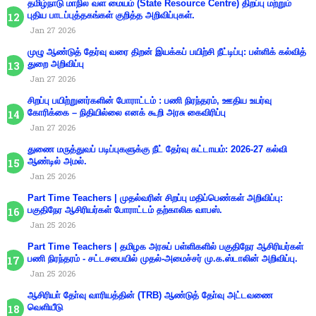
தமிழ்நாடு மாநில வள மையம் (State Resource Centre) திறப்பு மற்றும்
புதிய பாடப்புத்தகங்கள் குறித்த அறிவிப்புகள்.
Jan 27 2026
முழு ஆண்டுத் தேர்வு வரை திறன் இயக்கப் பயிற்சி நீட்டிப்பு: பள்ளிக் கல்வித்
துறை அறிவிப்பு
Jan 27 2026
சிறப்பு பயிற்றுனர்களின் போராட்டம் : பணி நிரந்தரம், ஊதிய உயர்வு
கோரிக்கை – நிதியில்லை எனக் கூறி அரசு கைவிரிப்பு
Jan 27 2026
துணை மருத்துவப் படிப்புகளுக்கு நீட் தேர்வு கட்டாயம்: 2026-27 கல்வி
ஆண்டில் அமல்.
Jan 25 2026
Part Time Teachers | முதல்வரின் சிறப்பு மதிப்பெண்கள் அறிவிப்பு:
பகுதிநேர ஆசிரியர்கள் போராட்டம் தற்காலிக வாபஸ்.
Jan 25 2026
Part Time Teachers | தமிழக அரசுப் பள்ளிகளில் பகுதிநேர ஆசிரியர்கள்
பணி நிரந்தரம் - சட்டசபையில் முதல்-அமைச்சர் மு.க.ஸ்டாலின் அறிவிப்பு.
Jan 25 2026
ஆசிரியா் தோ்வு வாரியத்தின் (TRB) ஆண்டுத் தோ்வு அட்டவணை
வெளியீடு