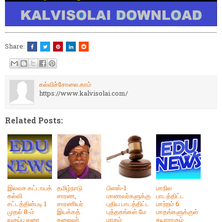
Share:
கல்விச்சோலை.காம்
https://www.kalvisolai.com/
Related Posts:
இலவச கட்டாயக்
தமிழ்நாடு
பிளஸ்-1
மாநில
கல்வி
சாரண,
மாணவர்களுக்கு
பாடத்திட்ட
சட்டத்தின்படி 1
சாரணியர்
புதிய பாடத்திட்ட
மாற்றம் 6
முதல் 8-ம்
இயக்கத்
புத்தகங்கள் மே
மாதங்களுக்குள்
வகுப்பு வரை
தலைவர்
மாதம்
தயாராகும்