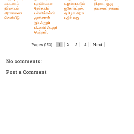
கட்டணம்
பதவிக்கான
வழங்கப்படும்
நிபுணர் குழு
நிர்ணயம்
தேர்தலில்
ஐகோர்ட்டில்,
தலைவர் தகவல்
அரசாணை
பள்ளிக்கல்வி
தமிழக அரசு
வெளியீடு
முன்னாள்
பதில் மனு
இயக்குநர்
பி.மணி வெற்றி
பெற்றார்.
Pages (150)
1
2
3
4
Next
No comments:
Post a Comment