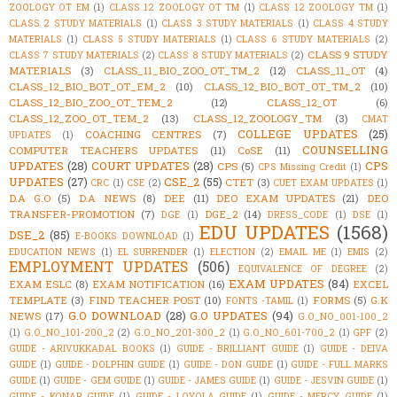
ZOOLOGY OT EM
(1)
CLASS 12 ZOOLOGY OT TM
(1)
CLASS 12 ZOOLOGY TM
(1)
CLASS 2 STUDY MATERIALS
(1)
CLASS 3 STUDY MATERIALS
(1)
CLASS 4 STUDY
MATERIALS
(1)
CLASS 5 STUDY MATERIALS
(1)
CLASS 6 STUDY MATERIALS
(2)
CLASS 9 STUDY
CLASS 7 STUDY MATERIALS
(2)
CLASS 8 STUDY MATERIALS
(2)
MATERIALS
(3)
CLASS_11_BIO_ZOO_OT_TM_2
(12)
CLASS_11_OT
(4)
CLASS_12_BIO_BOT_OT_EM_2
(10)
CLASS_12_BIO_BOT_OT_TM_2
(10)
CLASS_12_BIO_ZOO_OT_TEM_2
(12)
CLASS_12_OT
(6)
CLASS_12_ZOO_OT_TEM_2
(13)
CLASS_12_ZOOLOGY_TM
(3)
CMAT
COLLEGE UPDATES
(25)
COACHING CENTRES
(7)
UPDATES
(1)
COUNSELLING
COMPUTER TEACHERS UPDATES
(11)
CoSE
(11)
UPDATES
(28)
COURT UPDATES
(28)
CPS
CPS
(5)
CPS Missing Credit
(1)
UPDATES
(27)
CSE_2
(55)
CTET
(3)
CRC
(1)
CSE
(2)
CUET EXAM UPDATES
(1)
D.A G.O
(5)
D.A NEWS
(8)
DEE
(11)
DEO EXAM UPDATES
(21)
DEO
TRANSFER-PROMOTION
(7)
DGE_2
(14)
DGE
(1)
DRESS_CODE
(1)
DSE
(1)
EDU UPDATES
(1568)
DSE_2
(85)
E-BOOKS DOWNLOAD
(1)
EDUCATION NEWS
(1)
EL SURRENDER
(1)
ELECTION
(2)
EMAIL ME
(1)
EMIS
(2)
EMPLOYMENT UPDATES
(506)
EQUIVALENCE OF DEGREE
(2)
EXAM UPDATES
(84)
EXAM ESLC
(8)
EXAM NOTIFICATION
(16)
EXCEL
TEMPLATE
(3)
FIND TEACHER POST
(10)
FORMS
(5)
G.K
FONTS -TAMIL
(1)
G.O DOWNLOAD
(28)
G.O UPDATES
(94)
NEWS
(17)
G.O_NO_001-100_2
(1)
G.O_NO_101-200_2
(2)
G.O_NO_201-300_2
(1)
G.O_NO_601-700_2
(1)
GPF
(2)
GUIDE - ARIVUKKADAL BOOKS
(1)
GUIDE - BRILLIANT GUIDE
(1)
GUIDE - DEIVA
GUIDE
(1)
GUIDE - DOLPHIN GUIDE
(1)
GUIDE - DON GUIDE
(1)
GUIDE - FULL MARKS
GUIDE
(1)
GUIDE - GEM GUIDE
(1)
GUIDE - JAMES GUIDE
(1)
GUIDE - JESVIN GUIDE
(1)
GUIDE - KONAR GUIDE
(1)
GUIDE - LOYOLA GUIDE
(1)
GUIDE - MERCY GUIDE
(1)