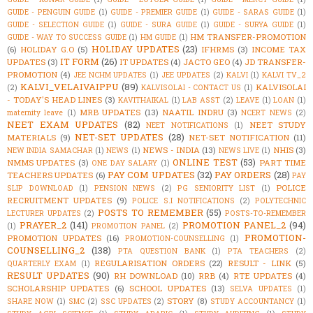
GUIDE - PENGUIN GUIDE
(1)
GUIDE - PREMIER GUIDE
(1)
GUIDE - SARAS GUIDE
(1)
GUIDE - SELECTION GUIDE
(1)
GUIDE - SURA GUIDE
(1)
GUIDE - SURYA GUIDE
(1)
HM TRANSFER-PROMOTION
GUIDE - WAY TO SUCCESS GUIDE
(1)
HM GUIDE
(1)
HOLIDAY UPDATES
(23)
(6)
HOLIDAY G.O
(5)
IFHRMS
(3)
INCOME TAX
IT FORM
(26)
UPDATES
(3)
IT UPDATES
(4)
JACTO GEO
(4)
JD TRANSFER-
PROMOTION
(4)
JEE NCHM UPDATES
(1)
JEE UPDATES
(2)
KALVI
(1)
KALVI TV_2
KALVI_VELAIVAIPPU
(89)
KALVISOLAI
(2)
KALVISOLAI - CONTACT US
(1)
- TODAY'S HEAD LINES
(3)
KAVITHAIKAL
(1)
LAB ASST
(2)
LEAVE
(1)
LOAN
(1)
MRB UPDATES
(13)
NAATIL INDRU
(3)
maternity leave
(1)
NCERT NEWS
(2)
NEET EXAM UPDATES
(82)
NEET STUDY
NEET NOTIFICATIONS
(1)
NET-SET UPDATES
(28)
MATERIALS
(9)
NET-SET NOTIFICATION
(11)
NEWS - INDIA
(13)
NHIS
(3)
NEW INDIA SAMACHAR
(1)
NEWS
(1)
NEWS LIVE
(1)
ONLINE TEST
(53)
NMMS UPDATES
(3)
PART TIME
ONE DAY SALARY
(1)
PAY COM UPDATES
(32)
PAY ORDERS
(28)
TEACHERS UPDATES
(6)
PAY
POLICE
SLIP DOWNLOAD
(1)
PENSION NEWS
(2)
PG SENIORITY LIST
(1)
RECRUITMENT UPDATES
(9)
POLICE S.I NOTIFICATIONS
(2)
POLYTECHNIC
POSTS TO REMEMBER
(55)
LECTURER UPDATES
(2)
POSTS-TO-REMEMBER
PRAYER_2
(141)
PROMOTION PANEL_2
(94)
(1)
PROMOTION PANEL
(2)
PROMOTION-
PROMOTION UPDATES
(16)
PROMOTION-COUNSELLING
(1)
COUNSELLING_2
(138)
PTA QUESTION BANK
(1)
PTA TEACHERS
(2)
REGULARISATION ORDERS
(22)
RESULT - LINK
(5)
QUARTERLY EXAM
(1)
RESULT UPDATES
(90)
RH DOWNLOAD
(10)
RRB
(4)
RTE UPDATES
(4)
SCHOLARSHIP UPDATES
(6)
SCHOOL UPDATES
(13)
SELVA UPDATES
(1)
STORY
(8)
SHARE NOW
(1)
SMC
(2)
SSC UPDATES
(2)
STUDY ACCOUNTANCY
(1)