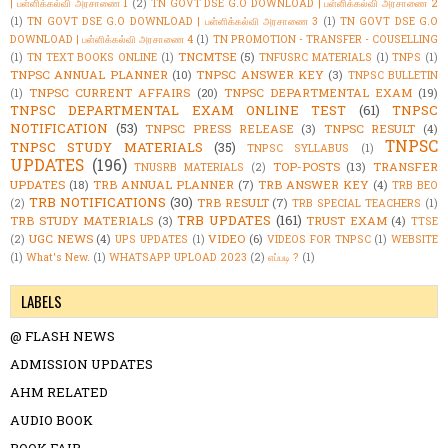
| பள்ளிக்கல்வி அரசாணை 1
(2)
TN GOVT DSE G.O DOWNLOAD | பள்ளிக்கல்வி அரசாணை 2
(1)
TN GOVT DSE G.O DOWNLOAD | பள்ளிக்கல்வி அரசாணை 3
(1)
TN GOVT DSE G.O
DOWNLOAD | பள்ளிக்கல்வி அரசாணை 4
(1)
TN PROMOTION - TRANSFER - COUSELLING
TNCMTSE
(5)
(1)
TN TEXT BOOKS ONLINE
(1)
TNFUSRC MATERIALS
(1)
TNPS
(1)
TNPSC ANNUAL PLANNER
(10)
TNPSC ANSWER KEY
(3)
TNPSC BULLETIN
TNPSC CURRENT AFFAIRS
(20)
TNPSC DEPARTMENTAL EXAM
(19)
(1)
TNPSC DEPARTMENTAL EXAM ONLINE TEST
(61)
TNPSC
NOTIFICATION
(53)
TNPSC PRESS RELEASE
(3)
TNPSC RESULT
(4)
TNPSC
TNPSC STUDY MATERIALS
(35)
TNPSC SYLLABUS
(1)
UPDATES
(196)
TOP-POSTS
(13)
TRANSFER
TNUSRB MATERIALS
(2)
UPDATES
(18)
TRB ANNUAL PLANNER
(7)
TRB ANSWER KEY
(4)
TRB BEO
TRB NOTIFICATIONS
(30)
TRB RESULT
(7)
(2)
TRB SPECIAL TEACHERS
(1)
TRB UPDATES
(161)
TRB STUDY MATERIALS
(3)
TRUST EXAM
(4)
TTSE
UGC NEWS
(4)
VIDEO
(6)
(2)
UPS UPDATES
(1)
VIDEOS FOR TNPSC
(1)
WEBSITE
(1)
What's New.
(1)
WHATSAPP UPLOAD 2023
(2)
எப்படி ?
(1)
LABELS
@ FLASH NEWS
ADMISSION UPDATES
AHM RELATED
AUDIO BOOK