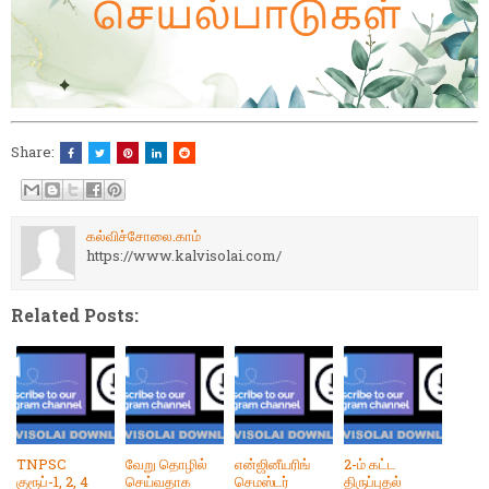
Share:
கல்விச்சோலை.காம்
https://www.kalvisolai.com/
Related Posts:
TNPSC
வேறு தொழில்
என்ஜினீயரிங்
2-ம் கட்ட
குரூப்-1, 2, 4
செய்வதாக
செமஸ்டர்
திருப்புதல்