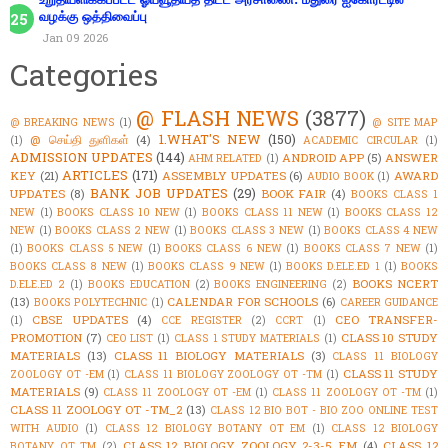
வழக்கு ஒத்திவைப்பு
Jan 09 2026
Categories
@ FLASH NEWS
(3877)
@ BREAKING NEWS
(1)
@ SITE MAP
1.WHAT'S NEW
(150)
@ செய்தி துளிகள்
(4)
(1)
ACADEMIC CIRCULAR
(1)
ADMISSION UPDATES
(144)
ANDROID APP
(5)
ANSWER
AHM RELATED
(1)
ARTICLES
(171)
KEY
(21)
ASSEMBLY UPDATES
(6)
AWARD
AUDIO BOOK
(1)
BANK JOB UPDATES
(29)
UPDATES
(8)
BOOK FAIR
(4)
BOOKS CLASS 1
NEW
(1)
BOOKS CLASS 10 NEW
(1)
BOOKS CLASS 11 NEW
(1)
BOOKS CLASS 12
NEW
(1)
BOOKS CLASS 2 NEW
(1)
BOOKS CLASS 3 NEW
(1)
BOOKS CLASS 4 NEW
(1)
BOOKS CLASS 5 NEW
(1)
BOOKS CLASS 6 NEW
(1)
BOOKS CLASS 7 NEW
(1)
BOOKS CLASS 8 NEW
(1)
BOOKS CLASS 9 NEW
(1)
BOOKS D.ELE.ED 1
(1)
BOOKS
BOOKS NCERT
D.ELE.ED 2
(1)
BOOKS EDUCATION
(2)
BOOKS ENGINEERING
(2)
(13)
CALENDAR FOR SCHOOLS
(6)
BOOKS POLYTECHNIC
(1)
CAREER GUIDANCE
CBSE UPDATES
(4)
CEO TRANSFER-
(1)
CCE REGISTER
(2)
CCRT
(1)
PROMOTION
(7)
CLASS 10 STUDY
CEO LIST
(1)
CLASS 1 STUDY MATERIALS
(1)
MATERIALS
(13)
CLASS 11 BIOLOGY MATERIALS
(3)
CLASS 11 BIOLOGY
CLASS 11 STUDY
ZOOLOGY OT -EM
(1)
CLASS 11 BIOLOGY ZOOLOGY OT -TM
(1)
MATERIALS
(9)
CLASS 11 ZOOLOGY OT -EM
(1)
CLASS 11 ZOOLOGY OT -TM
(1)
CLASS 11 ZOOLOGY OT -TM_2
(13)
CLASS 12 BIO BOT - BIO ZOO ONLINE TEST
WITH AUDIO
(1)
CLASS 12 BIOLOGY BOTANY OT EM
(1)
CLASS 12 BIOLOGY
CLASS 12 BIOLOGY ZOOLOGY 2-3-5 EM
(4)
CLASS 12
BOTANY OT TM
(2)