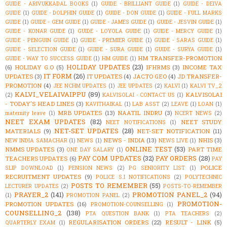
GUIDE - ARIVUKKADAL BOOKS
(1)
GUIDE - BRILLIANT GUIDE
(1)
GUIDE - DEIVA
GUIDE
(1)
GUIDE - DOLPHIN GUIDE
(1)
GUIDE - DON GUIDE
(1)
GUIDE - FULL MARKS
GUIDE
(1)
GUIDE - GEM GUIDE
(1)
GUIDE - JAMES GUIDE
(1)
GUIDE - JESVIN GUIDE
(1)
GUIDE - KONAR GUIDE
(1)
GUIDE - LOYOLA GUIDE
(1)
GUIDE - MERCY GUIDE
(1)
GUIDE - PENGUIN GUIDE
(1)
GUIDE - PREMIER GUIDE
(1)
GUIDE - SARAS GUIDE
(1)
GUIDE - SELECTION GUIDE
(1)
GUIDE - SURA GUIDE
(1)
GUIDE - SURYA GUIDE
(1)
HM TRANSFER-PROMOTION
GUIDE - WAY TO SUCCESS GUIDE
(1)
HM GUIDE
(1)
HOLIDAY UPDATES
(23)
(6)
HOLIDAY G.O
(5)
IFHRMS
(3)
INCOME TAX
IT FORM
(26)
UPDATES
(3)
IT UPDATES
(4)
JACTO GEO
(4)
JD TRANSFER-
PROMOTION
(4)
JEE NCHM UPDATES
(1)
JEE UPDATES
(2)
KALVI
(1)
KALVI TV_2
KALVI_VELAIVAIPPU
(89)
KALVISOLAI
(2)
KALVISOLAI - CONTACT US
(1)
- TODAY'S HEAD LINES
(3)
KAVITHAIKAL
(1)
LAB ASST
(2)
LEAVE
(1)
LOAN
(1)
MRB UPDATES
(13)
NAATIL INDRU
(3)
maternity leave
(1)
NCERT NEWS
(2)
NEET EXAM UPDATES
(82)
NEET STUDY
NEET NOTIFICATIONS
(1)
NET-SET UPDATES
(28)
MATERIALS
(9)
NET-SET NOTIFICATION
(11)
NEWS - INDIA
(13)
NHIS
(3)
NEW INDIA SAMACHAR
(1)
NEWS
(1)
NEWS LIVE
(1)
ONLINE TEST
(53)
NMMS UPDATES
(3)
PART TIME
ONE DAY SALARY
(1)
PAY COM UPDATES
(32)
PAY ORDERS
(28)
TEACHERS UPDATES
(6)
PAY
POLICE
SLIP DOWNLOAD
(1)
PENSION NEWS
(2)
PG SENIORITY LIST
(1)
RECRUITMENT UPDATES
(9)
POLICE S.I NOTIFICATIONS
(2)
POLYTECHNIC
POSTS TO REMEMBER
(55)
LECTURER UPDATES
(2)
POSTS-TO-REMEMBER
PRAYER_2
(141)
PROMOTION PANEL_2
(94)
(1)
PROMOTION PANEL
(2)
PROMOTION-
PROMOTION UPDATES
(16)
PROMOTION-COUNSELLING
(1)
COUNSELLING_2
(138)
PTA QUESTION BANK
(1)
PTA TEACHERS
(2)
REGULARISATION ORDERS
(22)
RESULT - LINK
(5)
QUARTERLY EXAM
(1)