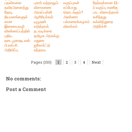
பதவிகளை
புகார் வந்தாலும்
வகுப்புகள்
தேர்வுக்கான 12-
தவிரஅனைத்து
விசாரணை:
எப்போது
ம் வகுப்பு கணித
நேரடி
அரசுப்பள்ளி
தொடங்கும்?
பாட வினாத்தாள்
நியமனங்களுக்
ஆசிரியர்கள்
அண்ணா
கசிந்தது
கான
டியூஷன்
பல்கலைக்கழகம்
கல்வித்துறை
இணையவழி
எடுத்தால்
விளக்கம்
அதிர்ச்சி
விண்ணப்பத்தில்
நடவடிக்கை
புதிய
தமிழக அரசுக்கு
நடைமுறைடி.என்.
மதுரை
பி.எஸ்.சி.
ஐகோர்ட்டு
அறிவிப்பு
உத்தரவு
Pages (150)
1
2
3
4
Next
No comments:
Post a Comment