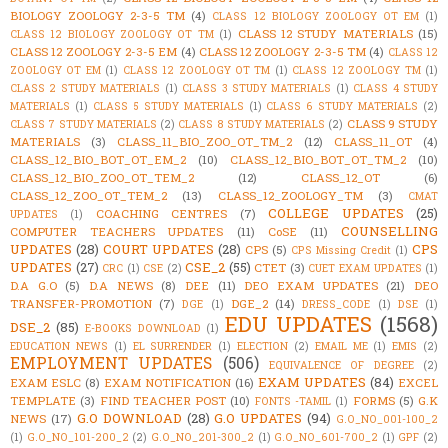
BIOLOGY ZOOLOGY 2-3-5 TM
(4)
CLASS 12 BIOLOGY ZOOLOGY OT EM
(1)
CLASS 12 STUDY MATERIALS
(15)
CLASS 12 BIOLOGY ZOOLOGY OT TM
(1)
CLASS 12 ZOOLOGY 2-3-5 EM
(4)
CLASS 12 ZOOLOGY 2-3-5 TM
(4)
CLASS 12
ZOOLOGY OT EM
(1)
CLASS 12 ZOOLOGY OT TM
(1)
CLASS 12 ZOOLOGY TM
(1)
CLASS 2 STUDY MATERIALS
(1)
CLASS 3 STUDY MATERIALS
(1)
CLASS 4 STUDY
MATERIALS
(1)
CLASS 5 STUDY MATERIALS
(1)
CLASS 6 STUDY MATERIALS
(2)
CLASS 9 STUDY
CLASS 7 STUDY MATERIALS
(2)
CLASS 8 STUDY MATERIALS
(2)
MATERIALS
(3)
CLASS_11_BIO_ZOO_OT_TM_2
(12)
CLASS_11_OT
(4)
CLASS_12_BIO_BOT_OT_EM_2
(10)
CLASS_12_BIO_BOT_OT_TM_2
(10)
CLASS_12_BIO_ZOO_OT_TEM_2
(12)
CLASS_12_OT
(6)
CLASS_12_ZOO_OT_TEM_2
(13)
CLASS_12_ZOOLOGY_TM
(3)
CMAT
COLLEGE UPDATES
(25)
COACHING CENTRES
(7)
UPDATES
(1)
COUNSELLING
COMPUTER TEACHERS UPDATES
(11)
CoSE
(11)
UPDATES
(28)
COURT UPDATES
(28)
CPS
CPS
(5)
CPS Missing Credit
(1)
UPDATES
(27)
CSE_2
(55)
CTET
(3)
CRC
(1)
CSE
(2)
CUET EXAM UPDATES
(1)
D.A G.O
(5)
D.A NEWS
(8)
DEE
(11)
DEO EXAM UPDATES
(21)
DEO
TRANSFER-PROMOTION
(7)
DGE_2
(14)
DGE
(1)
DRESS_CODE
(1)
DSE
(1)
EDU UPDATES
(1568)
DSE_2
(85)
E-BOOKS DOWNLOAD
(1)
EDUCATION NEWS
(1)
EL SURRENDER
(1)
ELECTION
(2)
EMAIL ME
(1)
EMIS
(2)
EMPLOYMENT UPDATES
(506)
EQUIVALENCE OF DEGREE
(2)
EXAM UPDATES
(84)
EXAM ESLC
(8)
EXAM NOTIFICATION
(16)
EXCEL
TEMPLATE
(3)
FIND TEACHER POST
(10)
FORMS
(5)
G.K
FONTS -TAMIL
(1)
G.O DOWNLOAD
(28)
G.O UPDATES
(94)
NEWS
(17)
G.O_NO_001-100_2
(1)
G.O_NO_101-200_2
(2)
G.O_NO_201-300_2
(1)
G.O_NO_601-700_2
(1)
GPF
(2)