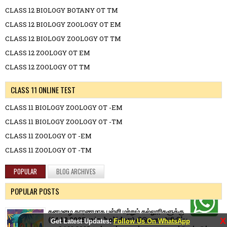
CLASS 12 BIOLOGY BOTANY OT TM
CLASS 12 BIOLOGY ZOOLOGY OT EM
CLASS 12 BIOLOGY ZOOLOGY OT TM
CLASS 12 ZOOLOGY OT EM
CLASS 12 ZOOLOGY OT TM
CLASS 11 ONLINE TEST
CLASS 11 BIOLOGY ZOOLOGY OT -EM
CLASS 11 BIOLOGY ZOOLOGY OT -TM
CLASS 11 ZOOLOGY OT -EM
CLASS 11 ZOOLOGY OT -TM
POPULAR
BLOG ARCHIVES
POPULAR POSTS
கனமழை காரணமாக பள்ளி மற்றும் கல்லூரிகளுக்கு
(04.12.2025 rain holiday) விடுமுறை அறிவிப்பு.
X
Get Latest Updates:
Follow Us On WhatsApp