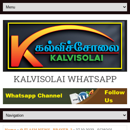
KALVISOLAI WHATSAPP
Home
»
@ FLASH NEWS
,
PRAYER_2
» 27.10.2023 - SCHOOL