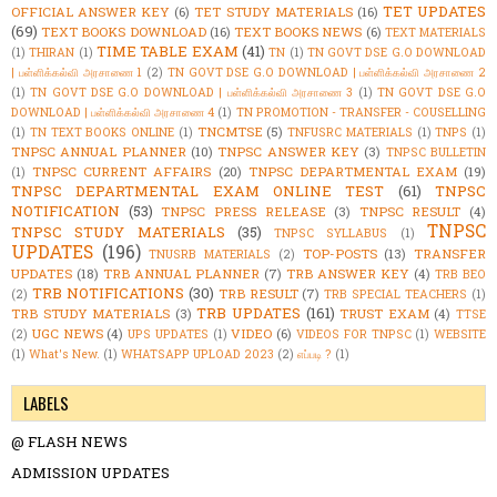
TET UPDATES
OFFICIAL ANSWER KEY
(6)
TET STUDY MATERIALS
(16)
(69)
TEXT BOOKS DOWNLOAD
(16)
TEXT BOOKS NEWS
(6)
TEXT MATERIALS
TIME TABLE EXAM
(41)
(1)
THIRAN
(1)
TN
(1)
TN GOVT DSE G.O DOWNLOAD
| பள்ளிக்கல்வி அரசாணை 1
(2)
TN GOVT DSE G.O DOWNLOAD | பள்ளிக்கல்வி அரசாணை 2
(1)
TN GOVT DSE G.O DOWNLOAD | பள்ளிக்கல்வி அரசாணை 3
(1)
TN GOVT DSE G.O
DOWNLOAD | பள்ளிக்கல்வி அரசாணை 4
(1)
TN PROMOTION - TRANSFER - COUSELLING
TNCMTSE
(5)
(1)
TN TEXT BOOKS ONLINE
(1)
TNFUSRC MATERIALS
(1)
TNPS
(1)
TNPSC ANNUAL PLANNER
(10)
TNPSC ANSWER KEY
(3)
TNPSC BULLETIN
TNPSC CURRENT AFFAIRS
(20)
TNPSC DEPARTMENTAL EXAM
(19)
(1)
TNPSC DEPARTMENTAL EXAM ONLINE TEST
(61)
TNPSC
NOTIFICATION
(53)
TNPSC PRESS RELEASE
(3)
TNPSC RESULT
(4)
TNPSC
TNPSC STUDY MATERIALS
(35)
TNPSC SYLLABUS
(1)
UPDATES
(196)
TOP-POSTS
(13)
TRANSFER
TNUSRB MATERIALS
(2)
UPDATES
(18)
TRB ANNUAL PLANNER
(7)
TRB ANSWER KEY
(4)
TRB BEO
TRB NOTIFICATIONS
(30)
TRB RESULT
(7)
(2)
TRB SPECIAL TEACHERS
(1)
TRB UPDATES
(161)
TRB STUDY MATERIALS
(3)
TRUST EXAM
(4)
TTSE
UGC NEWS
(4)
VIDEO
(6)
(2)
UPS UPDATES
(1)
VIDEOS FOR TNPSC
(1)
WEBSITE
(1)
What's New.
(1)
WHATSAPP UPLOAD 2023
(2)
எப்படி ?
(1)
LABELS
@ FLASH NEWS
ADMISSION UPDATES