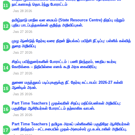
நாட்களாகத் தொடர்ந்து போராட்டம்
Jan 28 2026
தமிழ்நாடு மாநில வள மையம் (State Resource Centre) திறப்பு மற்றும்
புதிய பாடப்புத்தகங்கள் குறித்த அறிவிப்புகள்.
Jan 27 2026
முழு ஆண்டுத் தேர்வு வரை திறன் இயக்கப் பயிற்சி நீட்டிப்பு: பள்ளிக் கல்வித்
துறை அறிவிப்பு
Jan 27 2026
சிறப்பு பயிற்றுனர்களின் போராட்டம் : பணி நிரந்தரம், ஊதிய உயர்வு
கோரிக்கை – நிதியில்லை எனக் கூறி அரசு கைவிரிப்பு
Jan 27 2026
துணை மருத்துவப் படிப்புகளுக்கு நீட் தேர்வு கட்டாயம்: 2026-27 கல்வி
ஆண்டில் அமல்.
Jan 25 2026
Part Time Teachers | முதல்வரின் சிறப்பு மதிப்பெண்கள் அறிவிப்பு:
பகுதிநேர ஆசிரியர்கள் போராட்டம் தற்காலிக வாபஸ்.
Jan 25 2026
Part Time Teachers | தமிழக அரசுப் பள்ளிகளில் பகுதிநேர ஆசிரியர்கள்
பணி நிரந்தரம் - சட்டசபையில் முதல்-அமைச்சர் மு.க.ஸ்டாலின் அறிவிப்பு.