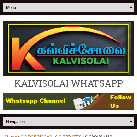
KALVISOLAI WHATSAPP
Home
»
G.O DOWNLOAD
,
G.O UPDATES
» G.O.Ms.No.169 -