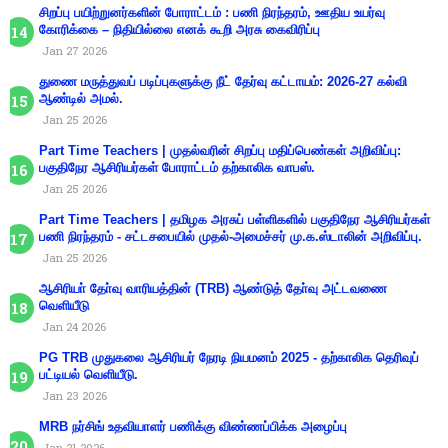
சிறப்பு பயிற்றுனர்களின் போராட்டம் : பணி நிரந்தரம், ஊதிய உயர்வு
கோரிக்கை – நிதியில்லை எனக் கூறி அரசு கைவிரிப்பு
Jan 27 2026
துணை மருத்துவப் படிப்புகளுக்கு நீட் தேர்வு கட்டாயம்: 2026-27 கல்வி
ஆண்டில் அமல்.
Jan 25 2026
Part Time Teachers | முதல்வரின் சிறப்பு மதிப்பெண்கள் அறிவிப்பு:
பகுதிநேர ஆசிரியர்கள் போராட்டம் தற்காலிக வாபஸ்.
Jan 25 2026
Part Time Teachers | தமிழக அரசுப் பள்ளிகளில் பகுதிநேர ஆசிரியர்கள்
பணி நிரந்தரம் - சட்டசபையில் முதல்-அமைச்சர் மு.க.ஸ்டாலின் அறிவிப்பு.
Jan 25 2026
ஆசிரியா் தோ்வு வாரியத்தின் (TRB) ஆண்டுத் தோ்வு அட்டவணை
வெளியீடு
Jan 24 2026
PG TRB முதுகலை ஆசிரியர் நேரடி நியமனம் 2025 - தற்காலிக தெரிவுப்
பட்டியல் வெளியீடு.
Jan 23 2026
MRB நர்சிங் உதவியாளர் பணிக்கு விண்ணப்பிக்க அழைப்பு
Jan 21 2026