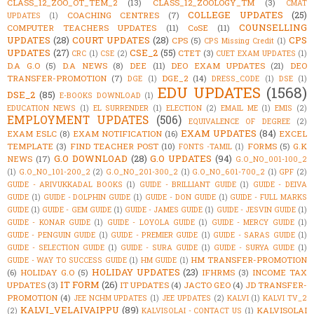
CLASS_12_ZOO_OT_TEM_2
(13)
CLASS_12_ZOOLOGY_TM
(3)
CMAT
COLLEGE UPDATES
(25)
COACHING CENTRES
(7)
UPDATES
(1)
COUNSELLING
COMPUTER TEACHERS UPDATES
(11)
CoSE
(11)
UPDATES
(28)
COURT UPDATES
(28)
CPS
CPS
(5)
CPS Missing Credit
(1)
UPDATES
(27)
CSE_2
(55)
CTET
(3)
CRC
(1)
CSE
(2)
CUET EXAM UPDATES
(1)
D.A G.O
(5)
D.A NEWS
(8)
DEE
(11)
DEO EXAM UPDATES
(21)
DEO
TRANSFER-PROMOTION
(7)
DGE_2
(14)
DGE
(1)
DRESS_CODE
(1)
DSE
(1)
EDU UPDATES
(1568)
DSE_2
(85)
E-BOOKS DOWNLOAD
(1)
EDUCATION NEWS
(1)
EL SURRENDER
(1)
ELECTION
(2)
EMAIL ME
(1)
EMIS
(2)
EMPLOYMENT UPDATES
(506)
EQUIVALENCE OF DEGREE
(2)
EXAM UPDATES
(84)
EXAM ESLC
(8)
EXAM NOTIFICATION
(16)
EXCEL
TEMPLATE
(3)
FIND TEACHER POST
(10)
FORMS
(5)
G.K
FONTS -TAMIL
(1)
G.O DOWNLOAD
(28)
G.O UPDATES
(94)
NEWS
(17)
G.O_NO_001-100_2
(1)
G.O_NO_101-200_2
(2)
G.O_NO_201-300_2
(1)
G.O_NO_601-700_2
(1)
GPF
(2)
GUIDE - ARIVUKKADAL BOOKS
(1)
GUIDE - BRILLIANT GUIDE
(1)
GUIDE - DEIVA
GUIDE
(1)
GUIDE - DOLPHIN GUIDE
(1)
GUIDE - DON GUIDE
(1)
GUIDE - FULL MARKS
GUIDE
(1)
GUIDE - GEM GUIDE
(1)
GUIDE - JAMES GUIDE
(1)
GUIDE - JESVIN GUIDE
(1)
GUIDE - KONAR GUIDE
(1)
GUIDE - LOYOLA GUIDE
(1)
GUIDE - MERCY GUIDE
(1)
GUIDE - PENGUIN GUIDE
(1)
GUIDE - PREMIER GUIDE
(1)
GUIDE - SARAS GUIDE
(1)
GUIDE - SELECTION GUIDE
(1)
GUIDE - SURA GUIDE
(1)
GUIDE - SURYA GUIDE
(1)
HM TRANSFER-PROMOTION
GUIDE - WAY TO SUCCESS GUIDE
(1)
HM GUIDE
(1)
HOLIDAY UPDATES
(23)
(6)
HOLIDAY G.O
(5)
IFHRMS
(3)
INCOME TAX
IT FORM
(26)
UPDATES
(3)
IT UPDATES
(4)
JACTO GEO
(4)
JD TRANSFER-
PROMOTION
(4)
JEE NCHM UPDATES
(1)
JEE UPDATES
(2)
KALVI
(1)
KALVI TV_2
KALVI_VELAIVAIPPU
(89)
KALVISOLAI
(2)
KALVISOLAI - CONTACT US
(1)