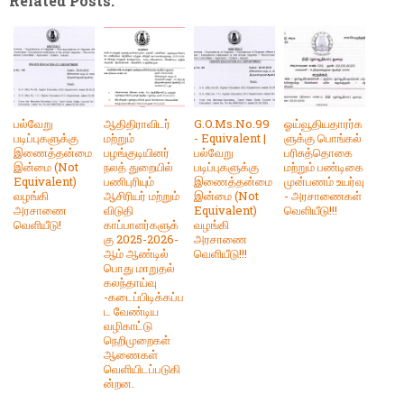
Related Posts:
பல்வேறு
ஆதிதிராவிடர்
G.O.Ms.No.99
ஓய்வூதியதாரர்க
படிப்புகளுக்கு
மற்றும்
- Equivalent |
ளுக்கு பொங்கல்
இணைத்தன்மை
பழங்குடியினர்
பல்வேறு
பரிசுத்தொகை
இன்மை (Not
நலத் துறையில்
படிப்புகளுக்கு
மற்றும் பண்டிகை
Equivalent)
பணிபுரியும்
இணைத்தன்மை
முன்பணம் உயர்வு
வழங்கி
ஆசிரியர் மற்றும்
இன்மை (Not
- அரசாணைகள்
அரசாணை
விடுதி
Equivalent)
வெளியீடு!!!
வெளியீடு!
காப்பாளர்களுக்
வழங்கி
கு 2025-2026-
அரசாணை
ஆம் ஆண்டில்
வெளியீடு!!!
பொது மாறுதல்
கலந்தாய்வு
-கடைப்பிடிக்கப்ப
ட வேண்டிய
வழிகாட்டு
நெறிமுறைகள்
ஆணைகள்
வெளியிடப்படுகி
ன்றன.