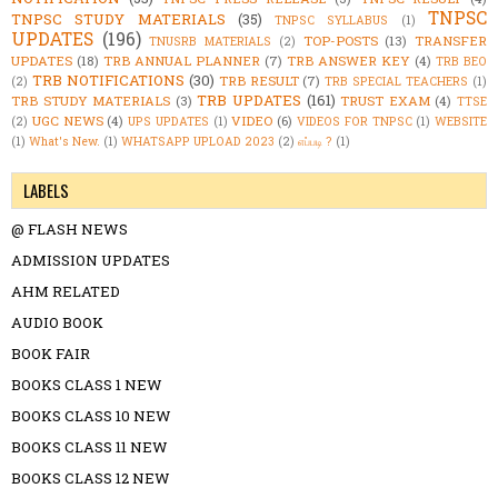
TNPSC
TNPSC STUDY MATERIALS
(35)
TNPSC SYLLABUS
(1)
UPDATES
(196)
TOP-POSTS
(13)
TRANSFER
TNUSRB MATERIALS
(2)
UPDATES
(18)
TRB ANNUAL PLANNER
(7)
TRB ANSWER KEY
(4)
TRB BEO
TRB NOTIFICATIONS
(30)
TRB RESULT
(7)
(2)
TRB SPECIAL TEACHERS
(1)
TRB UPDATES
(161)
TRB STUDY MATERIALS
(3)
TRUST EXAM
(4)
TTSE
UGC NEWS
(4)
VIDEO
(6)
(2)
UPS UPDATES
(1)
VIDEOS FOR TNPSC
(1)
WEBSITE
(1)
What's New.
(1)
WHATSAPP UPLOAD 2023
(2)
எப்படி ?
(1)
LABELS
@ FLASH NEWS
ADMISSION UPDATES
AHM RELATED
AUDIO BOOK
BOOK FAIR
BOOKS CLASS 1 NEW
BOOKS CLASS 10 NEW
BOOKS CLASS 11 NEW
BOOKS CLASS 12 NEW