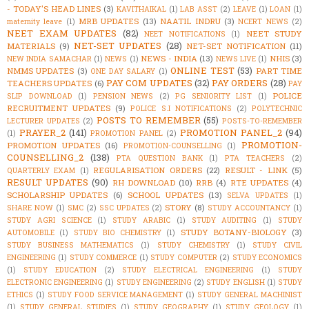
- TODAY'S HEAD LINES
(3)
KAVITHAIKAL
(1)
LAB ASST
(2)
LEAVE
(1)
LOAN
(1)
MRB UPDATES
(13)
NAATIL INDRU
(3)
maternity leave
(1)
NCERT NEWS
(2)
NEET EXAM UPDATES
(82)
NEET STUDY
NEET NOTIFICATIONS
(1)
NET-SET UPDATES
(28)
MATERIALS
(9)
NET-SET NOTIFICATION
(11)
NEWS - INDIA
(13)
NHIS
(3)
NEW INDIA SAMACHAR
(1)
NEWS
(1)
NEWS LIVE
(1)
ONLINE TEST
(53)
NMMS UPDATES
(3)
PART TIME
ONE DAY SALARY
(1)
PAY COM UPDATES
(32)
PAY ORDERS
(28)
TEACHERS UPDATES
(6)
PAY
POLICE
SLIP DOWNLOAD
(1)
PENSION NEWS
(2)
PG SENIORITY LIST
(1)
RECRUITMENT UPDATES
(9)
POLICE S.I NOTIFICATIONS
(2)
POLYTECHNIC
POSTS TO REMEMBER
(55)
LECTURER UPDATES
(2)
POSTS-TO-REMEMBER
PRAYER_2
(141)
PROMOTION PANEL_2
(94)
(1)
PROMOTION PANEL
(2)
PROMOTION-
PROMOTION UPDATES
(16)
PROMOTION-COUNSELLING
(1)
COUNSELLING_2
(138)
PTA QUESTION BANK
(1)
PTA TEACHERS
(2)
REGULARISATION ORDERS
(22)
RESULT - LINK
(5)
QUARTERLY EXAM
(1)
RESULT UPDATES
(90)
RH DOWNLOAD
(10)
RRB
(4)
RTE UPDATES
(4)
SCHOLARSHIP UPDATES
(6)
SCHOOL UPDATES
(13)
SELVA UPDATES
(1)
STORY
(8)
SHARE NOW
(1)
SMC
(2)
SSC UPDATES
(2)
STUDY ACCOUNTANCY
(1)
STUDY AGRI SCIENCE
(1)
STUDY ARABIC
(1)
STUDY AUDITING
(1)
STUDY
STUDY BOTANY-BIOLOGY
(3)
AUTOMOBILE
(1)
STUDY BIO CHEMISTRY
(1)
STUDY BUSINESS MATHEMATICS
(1)
STUDY CHEMISTRY
(1)
STUDY CIVIL
ENGINEERING
(1)
STUDY COMMERCE
(1)
STUDY COMPUTER
(2)
STUDY ECONOMICS
(1)
STUDY EDUCATION
(2)
STUDY ELECTRICAL ENGINEERING
(1)
STUDY
ELECTRONIC ENGINEERING
(1)
STUDY ENGINEERING
(2)
STUDY ENGLISH
(1)
STUDY
ETHICS
(1)
STUDY FOOD SERVICE MANAGEMENT
(1)
STUDY GENERAL MACHINIST
(1)
STUDY GENERAL STUDIES
(1)
STUDY GEOGRAPHY
(1)
STUDY GEOLOGY
(1)