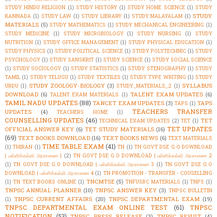
STUDY HINDU RELIGION
(1)
STUDY HISTORY
(1)
STUDY HOME SCIENCE
(1)
STUDY
STUDY
KANNADA
(1)
STUDY LAW
(1)
STUDY LIBRARY
(1)
STUDY MALAYALAM
(1)
MATERIALS
(5)
STUDY MATHEMATICS
(1)
STUDY MECHANICAL ENGINEERING
(1)
STUDY MEDICINE
(1)
STUDY MICROBIOLOGY
(1)
STUDY NURSING
(1)
STUDY
NUTRITION
(1)
STUDY OFFICE MANAGEMENT
(1)
STUDY PHYSICAL EDUCATION
(1)
STUDY PHYSICS
(1)
STUDY POLITICAL SCIENCE
(1)
STUDY POLYTECHNIC
(1)
STUDY
PSYCHOLOGY
(1)
STUDY SANSKRIT
(1)
STUDY SCIENCE
(1)
STUDY SOCIAL SCIENCE
(1)
STUDY SOCIOLOGY
(1)
STUDY STATISTICS
(1)
STUDY STENOGRAPHY
(1)
STUDY
TAMIL
(1)
STUDY TELUGU
(1)
STUDY TEXTILES
(1)
STUDY TYPE WRITING
(1)
STUDY
STUDY ZOOLOGY-BIOLOGY
(3)
SYLLABUS
URDU
(1)
STUDY_MATERIALS_2
(1)
DOWNLOAD
(6)
TALENT EXAM UPDATES
(6)
TALENT EXAM MATERIALS
(1)
TAMIL NADU UPDATES
(88)
TANCET EXAM UPDATES
(3)
TAPS
TAPS
(1)
TEACHERS TRANSFER
UPDATES
(4)
TEACHERS HOME
(1)
COUNSELLING UPDATES
(46)
TET
TECHNICAL EXAM UPDATES
(2)
TET
(1)
TET UPDATES
OFFICIAL ANSWER KEY
(6)
TET STUDY MATERIALS
(16)
(69)
TEXT BOOKS DOWNLOAD
(16)
TEXT BOOKS NEWS
(6)
TEXT MATERIALS
TIME TABLE EXAM
(41)
(1)
THIRAN
(1)
TN
(1)
TN GOVT DSE G.O DOWNLOAD
| பள்ளிக்கல்வி அரசாணை 1
(2)
TN GOVT DSE G.O DOWNLOAD | பள்ளிக்கல்வி அரசாணை 2
(1)
TN GOVT DSE G.O DOWNLOAD | பள்ளிக்கல்வி அரசாணை 3
(1)
TN GOVT DSE G.O
DOWNLOAD | பள்ளிக்கல்வி அரசாணை 4
(1)
TN PROMOTION - TRANSFER - COUSELLING
TNCMTSE
(5)
(1)
TN TEXT BOOKS ONLINE
(1)
TNFUSRC MATERIALS
(1)
TNPS
(1)
TNPSC ANNUAL PLANNER
(10)
TNPSC ANSWER KEY
(3)
TNPSC BULLETIN
TNPSC CURRENT AFFAIRS
(20)
TNPSC DEPARTMENTAL EXAM
(19)
(1)
TNPSC DEPARTMENTAL EXAM ONLINE TEST
(61)
TNPSC
NOTIFICATION
(53)
TNPSC PRESS RELEASE
(3)
TNPSC RESULT
(4)