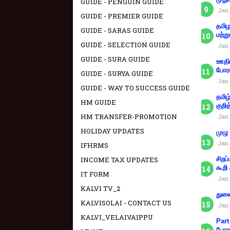
GUIDE - PENGUIN GUIDE
Jan 
GUIDE - PREMIER GUIDE
தமிழ
GUIDE - SARAS GUIDE
மற்று
GUIDE - SELECTION GUIDE
Jan 
GUIDE - SURA GUIDE
ஊதிய
போரா
GUIDE - SURYA GUIDE
Jan 
GUIDE - WAY TO SUCCESS GUIDE
தமிழ
HM GUIDE
குறித
HM TRANSFER-PROMOTION
Jan 
HOLIDAY UPDATES
முழு
Jan 
IFHRMS
INCOME TAX UPDATES
சிறப
கூறி
IT FORM
Jan 
KALVI TV_2
துணை
KALVISOLAI - CONTACT US
Jan 
KALVI_VELAIVAIPPU
Part
போரா