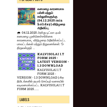
கனமழை காரணமாக
பள்ளி மற்றும்
கல்லூரிகளுக்கு
(04.12.2025 rain
holiday) விடுமுறை
அறிவிப்பு.
🌧️ 04.12.2025 அன்று டிட்வா புயல்
கனமழை முன்னெச்சரிக்கை
காரணமாக, விடுமுறை அறிவிக்கப்பட்ட
மாவட்டங்கள் மற்றும் நிறுவனங்கள்: 💦
திருவள்ளூர் ...
KALVISOLAI I.T
FORM 2025 -
LATEST VERSION -
1.3 DOWNLOAD
KALVISOLAI I.T
FORM 2025 -
VERSION - 1.3 DOWNLOAD | சில
நிமிடங்களில் தயார் செய்யும் வகையில்
வடிவமைக்கப்பட்ட KALVISOLAI I.T
FORM 2025.......
LABELS