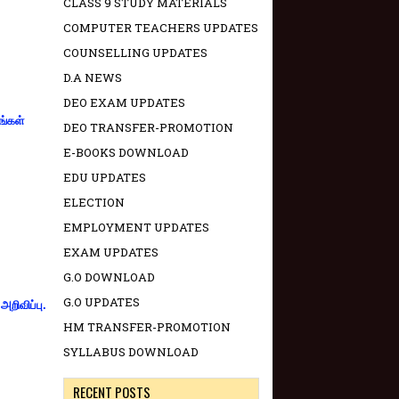
CLASS 9 STUDY MATERIALS
COMPUTER TEACHERS UPDATES
COUNSELLING UPDATES
D.A NEWS
DEO EXAM UPDATES
ங்கள்
DEO TRANSFER-PROMOTION
E-BOOKS DOWNLOAD
EDU UPDATES
ELECTION
EMPLOYMENT UPDATES
EXAM UPDATES
G.O DOWNLOAD
G.O UPDATES
றிவிப்பு.
HM TRANSFER-PROMOTION
SYLLABUS DOWNLOAD
RECENT POSTS