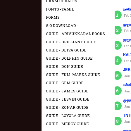
EXAM UPDATES
FONTS -TAMIL
பணிய
Feb 
FORMS
முது
G.O DOWNLOAD
Feb 
GUIDE - ARIVUKKADAL BOOKS
முது
GUIDE - BRILLIANT GUIDE
Feb 
GUIDE - DEIVA GUIDE
KAL
GUIDE - DOLPHIN GUIDE
Feb 
GUIDE - DON GUIDE
JEE.
GUIDE - FULL MARKS GUIDE
Jan 
GUIDE - GEM GUIDE
பள்ள
GUIDE - JAMES GUIDE
Jan 
GUIDE - JESVIN GUIDE
முது
Jan 
GUIDE - KONAR GUIDE
GUIDE - LOYOLA GUIDE
TNTE
Jan 
GUIDE - MERCY GUIDE
முது