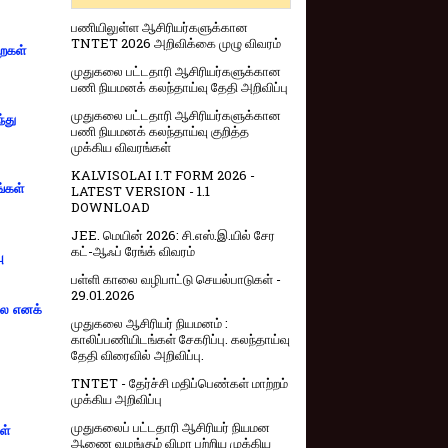
பணியிலுள்ள ஆசிரியர்களுக்கான
TNTET 2026 அறிவிக்கை முழு விவரம்
றைகள்
முதுகலை பட்டதாரி ஆசிரியர்களுக்கான
பணி நியமனக் கலந்தாய்வு தேதி அறிவிப்பு
முதுகலை பட்டதாரி ஆசிரியர்களுக்கான
்து
பணி நியமனக் கலந்தாய்வு குறித்த
முக்கிய விவரங்கள்
KALVISOLAI I.T FORM 2026 -
ங்கள்
LATEST VERSION - 1.1
DOWNLOAD
JEE. மெயின் 2026: சி.எஸ்.இ.யில் சேர
கட்-ஆஃப் ரேங்க் விவரம்
ு
பள்ளி காலை வழிபாட்டு செயல்பாடுகள் -
29.01.2026
்லை எனக்
முதுகலை ஆசிரியர் நியமனம் :
காலிப்பணியிடங்கள் சேகரிப்பு. கலந்தாய்வு
தேதி விரைவில் அறிவிப்பு.
TNTET - தேர்ச்சி மதிப்பெண்கள் மாற்றம்
முக்கிய அறிவிப்பு
முதுகலைப் பட்டதாரி ஆசிரியர் நியமன
ள்
ஆணை வழங்கும் விழா பற்றிய முக்கிய