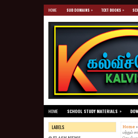
»
»
HOME
SUB DOMAINS
TEXT BOOKS
SC
»
HOME
SCHOOL STUDY MATERIALS
DO
LABELS
Home
மற்றும் 
@ FLASH NEWS
செயல்மு