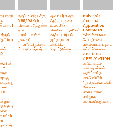
தியத்தில்
குரூப் 2 தேர்வுக்கு,
ஆசிரியர் தகுதி
Kalvisolai
கள்
6,85,198 பேர்
தேர்வு முடிவை
Android
இல்லை |
விண்ணப்பித்துள்ள
விரைவில்
Application
ை
தாக
வெளியிட ஆசிரியர்
Download |
மற்றும்
டி.என்.பி.எஸ்.சி.
தேர்வு வாரியம்
கல்விச்சோலை
ஆசிரியர்
தலைவர்
மும்முரமான
செய்திகளை
ஏ.நவநீதகிருஷ்ண
பணியில்
எளிமையாக படிக்க
்கள்
ன் தெரிவித்தார்.
ஈடுபட்டுள்ளது.
கல்விச்சோலை
ும்
ANDROID
APPLICATION
ல்.சி.மற்
பதிவிறக்கம்
்–2
செய்து உங்கள்
களை
ஆன்ட்ராய்டு
வுக்கு
கைபேசியில்
ய்வதற்கு
நிறுவுங்கள்.கல்விச்
கமாக
சோலை
யில்
சேவைகளை
ை
எளிதாக
மற்றும்
பயன்படுத்துங்கள்.
ஆசிரியர்
ொள்ள
மைச்சர்
தா
டுள்ளார்.