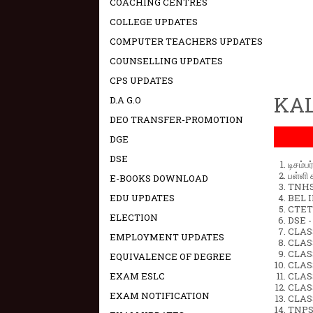
COACHING CENTRES
COLLEGE UPDATES
COMPUTER TEACHERS UPDATES
COUNSELLING UPDATES
CPS UPDATES
KAL
D.A G.O
DEO TRANSFER-PROMOTION
DGE
DSE
டிசம்ப
பள்ளி 
E-BOOKS DOWNLOAD
TNHSP
EDU UPDATES
BEL IN
CTET 
ELECTION
DSE -
CLAS
EMPLOYMENT UPDATES
CLASS
CLASS
EQUIVALENCE OF DEGREE
CLAS
EXAM ESLC
CLAS
CLAS
EXAM NOTIFICATION
CLAS
TNPS