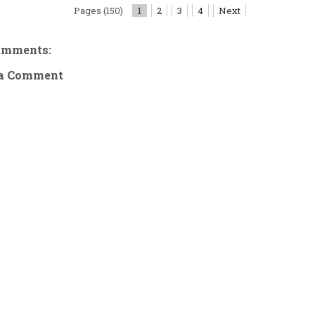
Pages (150)
1
2
3
4
Next
omments:
 a Comment