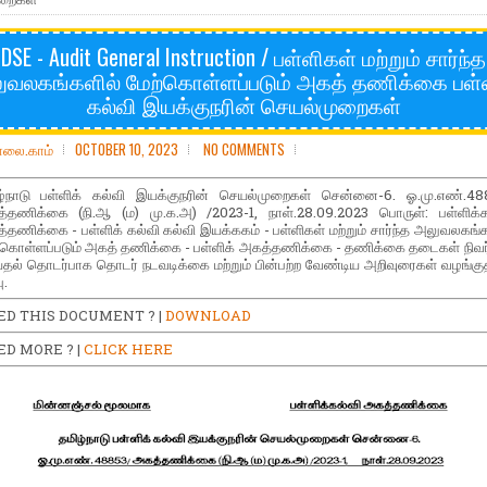
DSE - Audit General Instruction / பள்ளிகள் மற்றும் சார்ந்த
ுவலகங்களில் மேற்கொள்ளப்படும் அகத் தணிக்கை பள்ள
கல்வி இயக்குநரின் செயல்முறைகள்
ோலை.காம்
OCTOBER 10, 2023
NO COMMENTS
ழ்நாடு பள்ளிக் கல்வி இயக்குநரின் செயல்முறைகள் சென்னை-6. ஓ.மு.எண்.48
்தணிக்கை (நி.ஆ (ம) மு.க.அ) /2023-1, நாள்.28.09.2023 பொருள்: பள்ளிக்க
்தணிக்கை - பள்ளிக் கல்வி கல்வி இயக்ககம் - பள்ளிகள் மற்றும் சார்ந்த அலுவலகங்க
்கொள்ளப்படும் அகத் தணிக்கை - பள்ளிக் அகத்தணிக்கை - தணிக்கை தடைகள் நிவர்
்தல் தொடர்பாக தொடர் நடவடிக்கை மற்றும் பின்பற்ற வேண்டிய அறிவுரைகள் வழங்குத
ு.
ED THIS DOCUMENT ? |
DOWNLOAD
D MORE ? |
CLICK HERE