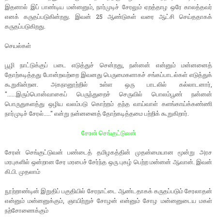
இதனால் இப் பாண்டிய மன்னனும், நார்முடிச் சேரலும் ஏறத்தாழ ஒரே காலத்தவர்
எனக் கருதப்படுகின்றது. இவன் 25 ஆண்டுகள் வரை ஆட்சி செய்ததாகக்
கருதப்படுகிறது.
செயல்கள்
பூழி நாட்டுக்குப் படை எடுத்துச் சென்றது, நன்னன் என்னும் மன்னனைத்
தோற்கடித்தது போன்றவற்றை இவனது பெருமைகளாகச் சங்கப்பாடல்கள் எடுத்துக்
கூறுகின்றன. அகநானூற்றில் உள்ள ஒரு பாடலில் கல்லாடனார்,
"......இரும்பொன்வாகைப் பெருந்துறைச் செருவில் பொலம்பூண் நன்னன்
பொருதுகளத்து ஒழிய வலம்படு கொற்றம் தந்த வாய்வாள் களங்காய்க்கண்ணி
நார்முடிச் சேரல்....." என்று நன்னனைத் தோற்கடித்தமை பற்றிக் கூறுகிறார்.
சேரன் செங்குட்டுவன்
சேரன் செங்குட்டுவன் பண்டைத் தமிழகத்தின் முதன்மையான மூன்று அரச
மரபுகளில் ஒன்றான சேர மரபைச் சேர்ந்த ஒரு புகழ் பெற்ற மன்னன் ஆவான். இவன்
கி.பி. முதலாம்
நூற்றாண்டின் இறுதிப் பகுதியில் சேரநாட்டை ஆண்டதாகக் கருதப்படும் சேரலாதன்
என்னும் மன்னனுக்கும், ஞாயிற்றுச் சோழன் என்னும் சோழ மன்னனுடைய மகள்
நற்சோணைக்கும்