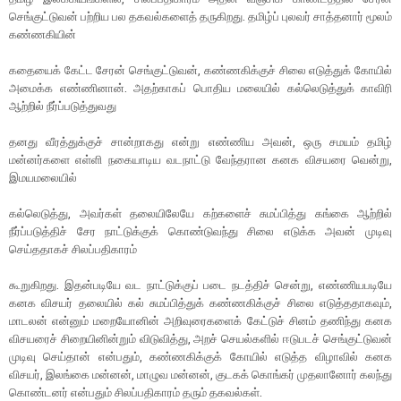
செங்குட்டுவன் பற்றிய பல தகவல்களைத் தருகிறது. தமிழ்ப் புலவர் சாத்தனார் மூலம்
கண்ணகியின்
கதையைக் கேட்ட சேரன் செங்குட்டுவன், கண்ணகிக்குச் சிலை எடுத்துக் கோயில்
அமைக்க எண்ணினான். அதற்காகப் பொதிய மலையில் கல்லெடுத்துக் காவிரி
ஆற்றில் நீர்ப்படுத்துவது
தனது வீரத்துக்குச் சான்றாகது என்று எண்ணிய அவன், ஒரு சமயம் தமிழ்
மன்னர்களை எள்ளி நகையாடிய வடநாட்டு வேந்தரான கனக விசயரை வென்று,
இமயமலையில்
கல்லெடுத்து, அவர்கள் தலையிலேயே கற்களைச் சுமப்பித்து கங்கை ஆற்றில்
நீர்ப்படுத்திச் சேர நாட்டுக்குக் கொண்டுவந்து சிலை எடுக்க அவன் முடிவு
செய்ததாகச் சிலப்பதிகாரம்
கூறுகிறது. இதன்படியே வட நாட்டுக்குப் படை நடத்திச் சென்று, எண்ணியபடியே
கனக விசயர் தலையில் கல் சுமப்பித்துக் கண்ணகிக்குச் சிலை எடுத்ததாகவும்,
மாடலன் என்னும் மறையோனின் அறிவுரைகளைக் கேட்டுச் சினம் தணிந்து கனக
விசயரைச் சிறையினின்றும் விடுவித்து, அறச் செயல்களில் ஈடுபடச் செங்குட்டுவன்
முடிவு செய்தான் என்பதும், கண்ணகிக்குக் கோயில் எடுத்த விழாவில் கனக
விசயர், இலங்கை மன்னன், மாழுவ மன்னன், குடகக் கொங்கர் முதலானோர் கலந்து
கொண்டனர் என்பதும் சிலப்பதிகாரம் தரும் தகவல்கள்.