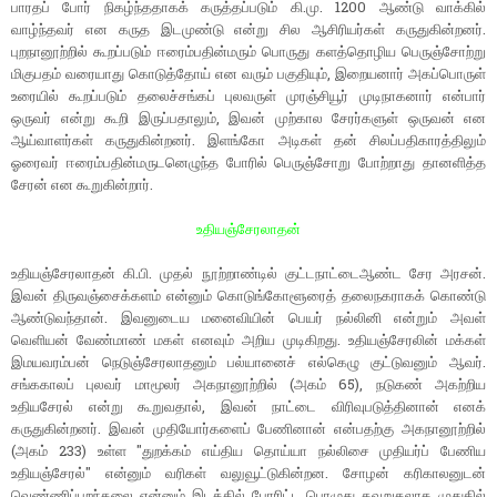
பாரதப் போர் நிகழ்ந்ததாகக் கருத்தப்படும் கி.மு. 1200 ஆண்டு வாக்கில்
வாழ்ந்தவர் என கருத இடமுண்டு என்று சில ஆசிரியர்கள் கருதுகின்றனர்.
புறநானூற்றில் கூறப்படும் ஈரைம்பதின்மரும் பொருது களத்தொழிய பெருஞ்சோற்று
மிகுபதம் வரையாது கொடுத்தோய் என வரும் பகுதியும், இறையனார் அகப்பொருள்
உரையில் கூறப்படும் தலைச்சங்கப் புலவருள் முரஞ்சியூர் முடிநாகனார் என்பார்
ஒருவர் என்று கூறி இருப்பதாலும், இவன் முற்கால சேரர்களுள் ஒருவன் என
ஆய்வாளர்கள் கருதுகின்றனர். இளங்கோ அடிகள் தன் சிலப்பதிகாரத்திலும்
ஓரைவர் ஈரைம்பதின்மருடனெழுந்த போரில் பெருஞ்சோறு போற்றாது தானளித்த
சேரன் என கூறுகின்றார்.
உதியஞ்சேரலாதன்
உதியஞ்சேரலாதன் கி.பி. முதல் நூற்றாண்டில் குட்டநாட்டைஆண்ட சேர அரசன்.
இவன் திருவஞ்சைக்களம் என்னும் கொடுங்கோளூரைத் தலைநகராகக் கொண்டு
ஆண்டுவந்தான். இவனுடைய மனைவியின் பெயர் நல்லினி என்றும் அவள்
வெளியன் வேண்மாண் மகள் எனவும் அறிய முடிகிறது. உதியஞ்சேரலின் மக்கள்
இமயவரம்பன் நெடுஞ்சேரலாதனும் பல்யானைச் எல்கெழு குட்டுவனும் ஆவர்.
சங்ககாலப் புலவர் மாமூலர் அகநானூற்றில் (அகம் 65), நடுகண் அகற்றிய
உதியசேரல் என்று கூறுவதால், இவன் நாட்டை விரிவுபடுத்தினான் எனக்
கருதுகின்றனர். இவன் முதியோர்களைப் பேணினான் என்பதற்கு அகநானூற்றில்
(அகம் 233) உள்ள "துறக்கம் எய்திய தொய்யா நல்லிசை முதியர்ப் பேணிய
உதியஞ்சேரல்" என்னும் வரிகள் வலுவூட்டுகின்றன. சோழன் கரிகாலனுடன்
வெண்ணிப்பறந்தலை என்னும் இடத்தில் போரிட்ட பொழுது தவறுதலாக முதுகில்