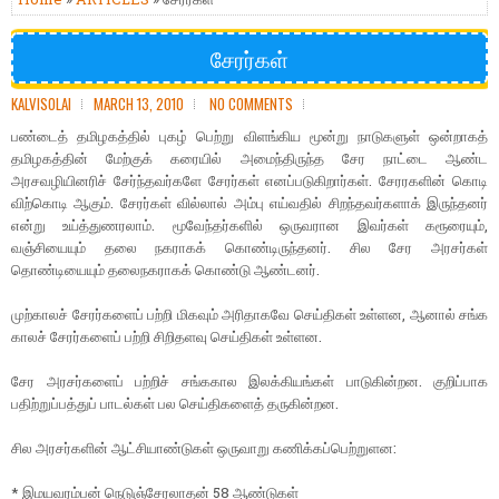
சேரர்கள்
KALVISOLAI
MARCH 13, 2010
NO COMMENTS
பண்டைத் தமிழகத்தில் புகழ் பெற்று விளங்கிய மூன்று நாடுகளுள் ஒன்றாகத்
தமிழகத்தின் மேற்குக் கரையில் அமைந்திருந்த சேர நாட்டை ஆண்ட
அரசவழியினரிச் சேர்ந்தவர்களே சேரர்கள் எனப்படுகிறார்கள். சேரரகளின் கொடி
விற்கொடி ஆகும். சேரர்கள் வில்லால் அம்பு எய்வதில் சிறந்தவர்களாக் இருந்தனர்
என்று உய்த்துணரலாம். மூவேந்தர்களில் ஒருவரான இவர்கள் கரூரையும்,
வஞ்சியையும் தலை நகராகக் கொண்டிருந்தனர். சில சேர அரசர்கள்
தொண்டியையும் தலைநகராகக் கொண்டு ஆண்டனர்.
முற்காலச் சேரர்களைப் பற்றி மிகவும் அரிதாகவே செய்திகள் உள்ளன, ஆனால் சங்க
காலச் சேரர்களைப் பற்றி சிறிதளவு செய்திகள் உள்ளன.
சேர அரசர்களைப் பற்றிச் சங்ககால இலக்கியங்கள் பாடுகின்றன. குறிப்பாக
பதிற்றுப்பத்துப் பாடல்கள் பல செய்திகளைத் தருகின்றன.
சில அரசர்களின் ஆட்சியாண்டுகள் ஒருவாறு கணிக்கப்பெற்றுளன:
* இமயவரம்பன் நெடுஞ்சேரலாதன் 58 ஆண்டுகள்