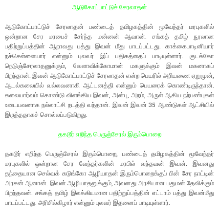
ஆடுகோட்பாட்டுச் சேரலாதன்
ஆடுகோட்பாட்டுச் சேரலாதன் பண்டைத் தமிழகத்தின் மூவேந்தர் மரபுகளில்
ஒன்றான சேர மரபைச் சேர்ந்த மன்னன் ஆவான். சங்கத் தமிழ் நூலான
பதிற்றுப்பத்தின் ஆறாவது பத்து இவன் மீது பாடப்பட்டது. காக்கைபாடினியார்
நச்செள்ளையார் என்னும் புலவர் இப் பதிகத்தைப் பாடியுள்ளார். குடக்கோ
நெடுஞ்சேரலாதனுக்கும், வேளாவிக்கோமான் மகளுக்கும் இவன் மகனாகப்
பிறந்தான். இவன் ஆடுகோட்பாட்டுச் சேரலாதன் என்ற பெயரில் அரியணை ஏறுமுன்,
ஆடல்கலையில் வல்லவனாகி ஆட்டனத்தி என்னும் பெயரைக் கொண்டிருந்தான்.
கலையார்வம் கொண்டு விளங்கிய இவன், அன்பு, அறம், அருள் ஆகிய நற்பண்புகள்
உடையவனாக நல்லாட்சி நடத்தி வந்தான். இவன் இவன் 35 ஆண்டுகள் ஆட்சியில்
இருந்ததாகச் சொல்லப்படுகிறது.
தகடூர் எறிந்த பெருஞ்சேரல் இரும்பொறை
தகடூர் எறிந்த பெருஞ்சேரல் இரும்பொறை, பண்டைத் தமிழகத்தின் மூவேந்தர்
மரபுகளில் ஒன்றான சேர வேந்தர்களின் மரபில் வந்தவன் இவன். இவனது
தந்தையான செல்வக் கடுங்கோ ஆழியாதன் இரும்பொறைக்குப் பின் சேர நாட்டின்
அரசன் ஆனான். இவன் ஆழியாதனுக்கும், அவனது அரசியான பதுமன் தேவிக்கும்
பிறந்தவன். சங்கத் தமிழ் இலக்கியமான பதிற்றுப்பத்தின் எட்டாம் பத்து இவன்மீது
பாடப்பட்டது. அரிசில்கிழார் என்னும் புலவர் இதனைப் பாடியுள்ளார்.