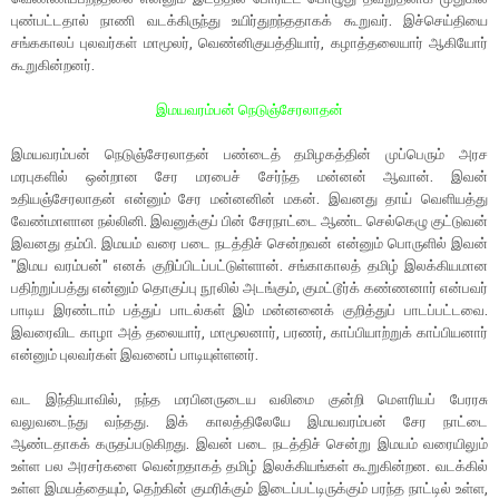
புண்பட்டதால் நாணி வடக்கிருந்து உயிர்துறந்ததாகக் கூறுவர். இச்செய்தியை
சங்ககாலப் புலவர்கள் மாமூலர், வெண்னிகுயத்தியார், கழாத்தலையார் ஆகியோர்
கூறுகின்றனர்.
இமயவரம்பன் நெடுஞ்சேரலாதன்
இமயவரம்பன் நெடுஞ்சேரலாதன் பண்டைத் தமிழகத்தின் முப்பெரும் அரச
மரபுகளில் ஒன்றான சேர மரபைச் சேர்ந்த மன்னன் ஆவான். இவன்
உதியஞ்சேரலாதன் என்னும் சேர மன்னனின் மகன். இவனது தாய் வெளியத்து
வேண்மாளான நல்லினி. இவனுக்குப் பின் சேரநாட்டை ஆண்ட செல்கெழு குட்டுவன்
இவனது தம்பி. இமயம் வரை படை நடத்திச் சென்றவன் என்னும் பொருளில் இவன்
"இமய வரம்பன்" எனக் குறிப்பிடப்பட்டுள்ளான். சங்காகாலத் தமிழ் இலக்கியமான
பதிற்றுப்பத்து என்னும் தொகுப்பு நூலில் அடங்கும், குமட்டூர்க் கண்ணனார் என்பவர்
பாடிய இரண்டாம் பத்துப் பாடல்கள் இம் மன்னனைக் குறித்துப் பாடப்பட்டவை.
இவரைவிட காழா அத் தலையார், மாமூலனார், பரணர், காப்பியாற்றுக் காப்பியனார்
என்னும் புலவர்கள் இவனைப் பாடியுள்ளனர்.
வட இந்தியாவில், நந்த மரபினருடைய வலிமை குன்றி மௌரியப் பேரரசு
வலுவடைந்து வந்தது. இக் காலத்திலேயே இமயவரம்பன் சேர நாட்டை
ஆண்டதாகக் கருதப்படுகிறது. இவன் படை நடத்திச் சென்று இமயம் வரையிலும்
உள்ள பல அரசர்களை வென்றதாகத் தமிழ் இலக்கியங்கள் கூறுகின்றன. வடக்கில்
உள்ள இமயத்தையும், தெற்கின் குமரிக்கும் இடைப்பட்டிருக்கும் பரந்த நாட்டில் உள்ள,