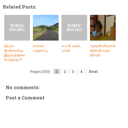
Related Posts:
தியாக
சாலைப்
வ.உ.சி. கண்ட
அலைபேசிகளால்
வேங்கைக்கு
பாதுகாப்பு
பாரதி
விலைபோகும்
இரும்புத்திரை
நிம்மதி
போடுவதா?
Pages (150)
1
2
3
4
Next
No comments:
Post a Comment