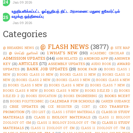
Jan 09 2026
உறுதியளிக்கப்பட்ட ஓய்வூதியத் திட்ட அரசாணை: மதுரை ஐகோர்ட்டில்
வழக்கு ஒத்திவைப்பு
Jan 09 2026
Categories
@ FLASH NEWS
(3877)
@ BREAKING NEWS
(1)
@ SITE MAP
1.WHAT'S NEW
(150)
@ செய்தி துளிகள்
(4)
(1)
ACADEMIC CIRCULAR
(1)
ADMISSION UPDATES
(144)
ANDROID APP
(5)
ANSWER
AHM RELATED
(1)
ARTICLES
(171)
KEY
(21)
ASSEMBLY UPDATES
(6)
AWARD
AUDIO BOOK
(1)
BANK JOB UPDATES
(29)
UPDATES
(8)
BOOK FAIR
(4)
BOOKS CLASS 1
NEW
(1)
BOOKS CLASS 10 NEW
(1)
BOOKS CLASS 11 NEW
(1)
BOOKS CLASS 12
NEW
(1)
BOOKS CLASS 2 NEW
(1)
BOOKS CLASS 3 NEW
(1)
BOOKS CLASS 4 NEW
(1)
BOOKS CLASS 5 NEW
(1)
BOOKS CLASS 6 NEW
(1)
BOOKS CLASS 7 NEW
(1)
BOOKS CLASS 8 NEW
(1)
BOOKS CLASS 9 NEW
(1)
BOOKS D.ELE.ED 1
(1)
BOOKS
BOOKS NCERT
D.ELE.ED 2
(1)
BOOKS EDUCATION
(2)
BOOKS ENGINEERING
(2)
(13)
CALENDAR FOR SCHOOLS
(6)
BOOKS POLYTECHNIC
(1)
CAREER GUIDANCE
CBSE UPDATES
(4)
CEO TRANSFER-
(1)
CCE REGISTER
(2)
CCRT
(1)
PROMOTION
(7)
CLASS 10 STUDY
CEO LIST
(1)
CLASS 1 STUDY MATERIALS
(1)
MATERIALS
(13)
CLASS 11 BIOLOGY MATERIALS
(3)
CLASS 11 BIOLOGY
CLASS 11 STUDY
ZOOLOGY OT -EM
(1)
CLASS 11 BIOLOGY ZOOLOGY OT -TM
(1)
MATERIALS
(9)
CLASS 11 ZOOLOGY OT -EM
(1)
CLASS 11 ZOOLOGY OT -TM
(1)