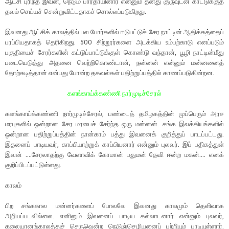
ஆட்சி புரிந்த இவன், நெடும் பாரதாயினார் என்னும் தனது குருவுடன் காட்டுக்குத்
தவம் செய்யச் சென்றுவிட்டதாகச் சொல்லப்படுகிறது.
இவனது ஆட்சிக் காலத்தில் பல போர்களில் ஈடுபட்டுச் சேர நாட்டின் ஆதிக்கத்தைப்
பரப்பியதாகத் தெரிகிறது. 500 சிற்றூர்களை அடக்கிய உம்பற்காடு எனப்படும்
பகுதியைச் சேரர்களின் கட்டுப்பாட்டுக்குள் கொண்டு வந்தான், பூழி நாட்டின்மீது
படையெடுத்து அதனை வெற்றிகொண்டான், நன்னன் என்னும் மன்னனைத்
தோற்கடித்தான் என்பது போன்ற தகவல்கள் பதிற்றுப்பத்தில் காணப்படுகின்றன.
களங்காய்க்கண்ணி நார்முடிச்சேரல்
களங்காய்க்கண்ணி நார்முடிச்சேரல், பண்டைத் தமிழகத்தின் முப்பெரும் அரச
மரபுகளில் ஒன்றான சேர மரபைச் சேர்ந்த ஒரு மன்னன். சங்க இலக்கியங்களில்
ஒன்றான பதிற்றுப்பத்தின் நான்காம் பத்து இவனைக் குறித்துப் பாடப்பட்டது.
இதனைப் பாடியவர், காப்பியாற்றுக் காப்பியனார் என்னும் புலவர். இப் பதிகத்துள்
இவன் ....சேரலாதற்கு வேளாவிக் கோமான் பதுமன் தேவி ஈன்ற மகன்.... எனக்
குறிப்பிடப்பட்டுள்ளது.
காலம்
பிற சங்ககால மன்னர்களைப் போலவே இவனது காலமும் தெளிவாக
அறியப்படவில்லை. எனினும் இவனைப் பாடிய கல்லாடனார் என்னும் புலவர்,
தலையானங்காலத்துச் செருவென்ற நெடுஞ்செழியனைப் பற்றியும் பாடியுள்ளார்.