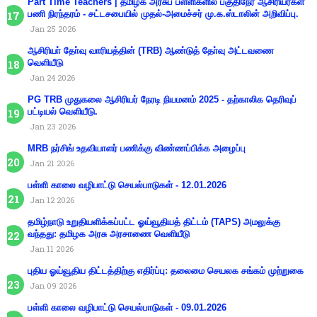
Part Time Teachers | தமிழக அரசுப் பள்ளிகளில் பகுதிநேர ஆசிரியர்கள்
பணி நிரந்தரம் - சட்டசபையில் முதல்-அமைச்சர் மு.க.ஸ்டாலின் அறிவிப்பு.
Jan 25 2026
ஆசிரியா் தோ்வு வாரியத்தின் (TRB) ஆண்டுத் தோ்வு அட்டவணை
வெளியீடு
Jan 24 2026
PG TRB முதுகலை ஆசிரியர் நேரடி நியமனம் 2025 - தற்காலிக தெரிவுப்
பட்டியல் வெளியீடு.
Jan 23 2026
MRB நர்சிங் உதவியாளர் பணிக்கு விண்ணப்பிக்க அழைப்பு
Jan 21 2026
பள்ளி காலை வழிபாட்டு செயல்பாடுகள் - 12.01.2026
Jan 12 2026
தமிழ்நாடு உறுதியளிக்கப்பட்ட ஓய்வூதியத் திட்டம் (TAPS) அமலுக்கு
வந்தது: தமிழக அரசு அரசாணை வெளியீடு
Jan 11 2026
புதிய ஓய்வூதிய திட்டத்திற்கு எதிர்ப்பு: தலைமை செயலக சங்கம் முற்றுகை
Jan 09 2026
பள்ளி காலை வழிபாட்டு செயல்பாடுகள் - 09.01.2026