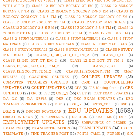
CLASS 11 ZOOLOGY OT -TM_2
(13)
CLASS 12 BIO BOT - BIO ZOO ONLINE TEST
WITH AUDIO
(1)
CLASS 12 BIOLOGY BOTANY OT EM
(1)
CLASS 12 BIOLOGY
CLASS 12 BIOLOGY ZOOLOGY 2-3-5 EM
(4)
CLASS 12
BOTANY OT TM
(2)
BIOLOGY ZOOLOGY 2-3-5 TM
(4)
CLASS 12 BIOLOGY ZOOLOGY OT EM
(1)
CLASS 12 STUDY MATERIALS
(15)
CLASS 12 BIOLOGY ZOOLOGY OT TM
(1)
CLASS 12 ZOOLOGY 2-3-5 EM
(4)
CLASS 12 ZOOLOGY 2-3-5 TM
(4)
CLASS 12
ZOOLOGY OT EM
(1)
CLASS 12 ZOOLOGY OT TM
(1)
CLASS 12 ZOOLOGY TM
(1)
CLASS 2 STUDY MATERIALS
(1)
CLASS 3 STUDY MATERIALS
(1)
CLASS 4 STUDY
MATERIALS
(1)
CLASS 5 STUDY MATERIALS
(1)
CLASS 6 STUDY MATERIALS
(2)
CLASS 9 STUDY
CLASS 7 STUDY MATERIALS
(2)
CLASS 8 STUDY MATERIALS
(2)
MATERIALS
(3)
CLASS_11_BIO_ZOO_OT_TM_2
(12)
CLASS_11_OT
(4)
CLASS_12_BIO_BOT_OT_EM_2
(10)
CLASS_12_BIO_BOT_OT_TM_2
(10)
CLASS_12_BIO_ZOO_OT_TEM_2
(12)
CLASS_12_OT
(6)
CLASS_12_ZOO_OT_TEM_2
(13)
CLASS_12_ZOOLOGY_TM
(3)
CMAT
COLLEGE UPDATES
(25)
COACHING CENTRES
(7)
UPDATES
(1)
COUNSELLING
COMPUTER TEACHERS UPDATES
(11)
CoSE
(11)
UPDATES
(28)
COURT UPDATES
(28)
CPS
CPS
(5)
CPS Missing Credit
(1)
UPDATES
(27)
CSE_2
(55)
CTET
(3)
CRC
(1)
CSE
(2)
CUET EXAM UPDATES
(1)
D.A G.O
(5)
D.A NEWS
(8)
DEE
(11)
DEO EXAM UPDATES
(21)
DEO
TRANSFER-PROMOTION
(7)
DGE_2
(14)
DGE
(1)
DRESS_CODE
(1)
DSE
(1)
EDU UPDATES
(1568)
DSE_2
(85)
E-BOOKS DOWNLOAD
(1)
EDUCATION NEWS
(1)
EL SURRENDER
(1)
ELECTION
(2)
EMAIL ME
(1)
EMIS
(2)
EMPLOYMENT UPDATES
(506)
EQUIVALENCE OF DEGREE
(2)
EXAM UPDATES
(84)
EXAM ESLC
(8)
EXAM NOTIFICATION
(16)
EXCEL
TEMPLATE
(3)
FIND TEACHER POST
(10)
FORMS
(5)
G.K
FONTS -TAMIL
(1)