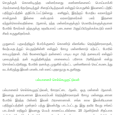
செருக்குக் கொண்டிருந்த மன்னர்களது எண்ணங்களைப் பொய்யாக்கி
அவர்களைத் தோற்கடித்துச் சிறைப்பிடித்தவன் என்னும் பொருளில் இவனைப் பற்றிப்
பதிற்றுப்பத்தில் குறிப்பிடப்பட்டுள்ளது . எனினும், இதற்குப் போதிய வரலாற்றுச்
சான்றுகள் இல்லை என்பதால் வரலாற்றாளர்கள் பலர் இதனை
ஏற்றுக்கொள்வதில்லை. ஆனால், நந்த மன்னர்களுக்கும் மௌரியர்களுக்குமான
போரில் சேரர்கள் நந்தருக்கு உதவியாகப் படைகளை அனுப்பியிருக்கக்கூடும் எனச்
சிலர் கருதுகிறார்கள்.
முதுமைப் பகுவத்திலும் போர்க்குணம் கொண்டு விளங்கிய நெடுஞ்சேரலாதன்,
வேற்பஃறடத்துப் பெருநற்கிள்ளி என்னும் சோழ மன்னனோடு ஏற்பட்ட போரில்
காயமுற்றான். அவ் வேளையிலும் தன்னைப் பாடிய கழா அத் தலையார் என்னும்
புலவருக்குத் தன் கழுத்திலிருந்த மாலையைப் பரிசாக அளித்தான் என்று
சொல்லப்படுகிறது. போரில் தனக்கு முதுகில் ஏற்பட்ட புண்ணினால் வெட்கமடைந்து
வடக்கிருந்து இவன் மாண்டான் எனப் புறநாநூறு கூறுகிறது.
பல்யானைச் செல்கெழுகுட்டுவன்
பல்யானைச் செல்கெழுகுட்டுவன், சேரநாட்டை ஆண்ட ஒரு மன்னன் ஆவான்.
இவனது தமையனான இமயவரம்பன் நெடுஞ்சேரலாதன் சோழ மன்னனுடனான
போரில் இறந்த பின்னர் இவன் அரசனானான். சங்க கால இலக்கியமான
பதிற்றுப்பத்தின் மூன்றாம் பத்து இவன்மீது பாடப்பட்டது. இது தவிர வேறு சங்கப்
பாடல்கள் எதிலும் இவனது பெயர் காணப்படவில்லை. 25 ஆண்டுகள் சிறப்பாக