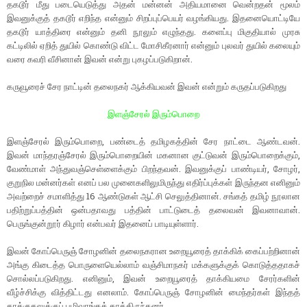
தகடூர் மீது படையெடுத்து அதன் மன்னன் அதியமானை வென்றதன் மூலம்
இவனுக்குத் தகடூர் எறிந்த என்னும் சிறப்புப்பெயர் வழங்கியது. இதனையொட்டியே
தகடூர் யாத்திரை என்னும் தனி நூலும் எழுந்தது. களைப்பு மிகுதியால் முரசு
கட்டிலில் ஏறித் துயில் கொண்டு விட்ட மோசிகீரனார் என்னும் புலவர் துயில் கலையும்
வரை கவரி வீசினான் இவன் என்று புகழப்படுகிறான்.
கருவூரைச் சேர நாட்டின் தலைநகர் ஆக்கியவன் இவன் என்றும் கருதப்படுகிறது
இளஞ்சேரல் இரும்பொறை
இளஞ்சேரல் இரும்பொறை, பண்டைத் தமிழகத்தின் சேர நாட்டை ஆண்டவன்.
இவன் மாந்தரஞ்சேரல் இரும்பொறையின் மகனான குட்டுவன் இரும்பொறைக்கும்,
வேண்மாள் அந்துவஞ்செள்ளைக்கும் பிறந்தவன். இவனுக்குப் பாண்டியர், சோழர்,
குறுநில மன்னர்கள் எனப் பல முனைகளிலுமிருந்து எதிர்ப்புக்கள் இருந்தன எனினும்
அவற்றைச் சமாளித்து 16 ஆண்டுகள் ஆட்சி செலுத்தினான். சங்கத் தமிழ் நூலான
பதிற்றுப்பத்தின் ஒன்பதாவது பத்தின் பாட்டுடைத் தலைவன் இவனாவான்.
பெருங்குன்றூர் கிழார் என்பவர் இதனைப் பாடியுள்ளார்.
இவன் கோப்பெருஞ் சோழனின் தலைநகரான உறையூரைத் தாக்கிக் கைப்பற்றினான்
அங்கு கிடைத்த பொருளையெல்லாம் வஞ்சிமாநகர் மக்களுக்குக் கொடுத்ததாகச்
சொல்லப்படுகிறது. எனினும், இவன் உறையூரைத் தாக்கியமை சேரர்களின்
வீழ்ச்சிக்கு வித்திட்டது எனலாம். கோப்பெருஞ் சோழனின் மைந்தர்கள் இந்தத்
தாக்குதலுக்குப் பழிவாங்கக் காத்திருந்தனர்.