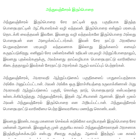
அந்துவஞ்சேரல் இரும்பொறை
அந்துவஞ்சேரல் இரும்பொறை சேர நாட்டின் ஒரு பகுதியாக இருந்த
பொறையநாட்டின் ஆட்சியாளர்கள் வழி வந்தவன். இரும்பொறை என்னும் மரபைத்
தொடக்கி வைத்தவன் இவனே. இவனது வழி வந்தவர்களே இரும்பொறை அல்லது
பொறையன் என அழைக்கப்பட்டார்கள். இவன் சேர நாட்டு அரசுரிமை
பெறுவதற்கான மரபுவழி வந்தவனாக இல்லாது இருக்கலாம் எனவும்
கருதப்படுகிறது. எனினும் சேர மன்னர்களின் உதியன் மரபுவழி அற்றுப்போனதாலும்,
இவனது புதல்வர்களுக்கு, அவர்களது தாய்வழியாக பொறையநாட்டு வாரிசுரிமை
கிடைத்ததாலும் இவர்கள் சேரநாட்டு அரசர்கள் ஆகும் வாய்ப்புப் பெற்றார்கள்.
அந்துவஞ்சேரல், அமராவதி ஆற்றுப்படுகைப் பகுதிகளைப் பாதுகாப்பதற்காக
அங்கே அனுப்பப்பட்டான். அவன் அங்கே ஒரு இராச்சியத்தை உருவாக்கினான் அது
அமராவதி ஆற்றுப்படுகைப் பகுதி, கொங்கு நாடு, பொறையநாடு என்பவற்றை
உள்ளடக்கியிருந்தது. அந்துவஞ்சேரல், இதன் ஆட்சியாளன் ஆனான். இதன் மூலம்
அவன் அந்துவஞ்சேரல் இரும்பொறை என அறியப்பட்டான். அந்துவஞ்சேரல்
பொறையநாட்டு வாரிசுரிமை பெற்ற இளவரசியை மணந்து கொண்டவன்.
இவனது இரண்டாவது மகனான செல்வக் கடுங்கோ வாழியாதன் இரும்பொறை சேர
மன்னன் ஆனான். இவனுக்கு முன் குறுகிய காலம் அந்துவஞ்சேரலாதன் அரசனாக
இருந்திருக்கக்கூடும் என்பது சிலரது கருத்து. ஆனால் இதற்குப் பல காலம்