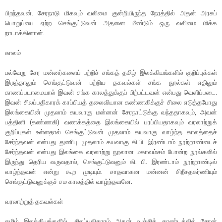
பிறந்தவன். சேரநாடு மிகவும் வலிமை குன்றியிருந்த நேரத்தில் அதன் அரசுப்
பொறுப்பை ஏற்ற செங்குட்டுவன் அதனை மீண்டும் ஒரு வலிமை மிக்க
நாடாக்கினான்.
காலம்
பல்வேறு சேர மன்னர்களைப் பற்றிச் சங்கத் தமிழ் இலக்கியங்களில் குறிப்புக்கள்
இருந்தாலும் செங்குட்டுவன் பற்றிய தகவல்கள் சங்க நூல்கள் எதிலும்
காணப்படாமையால் இவன் சங்க காலத்துக்குப் பிற்பட்டவன் என்பது வெளிப்படை.
இவன் சிலப்பதிகாரக் காப்பியத் தலைவியான கண்ணகிக்குச் சிலை எடுத்தபோது
இலங்கையின் முதலாம் கயவாகு மன்னன் சேரநாட்டுக்கு வந்ததாகவும், அவன்
பத்தினி (கண்ணகி) வணக்கத்தை இலங்கையில் பரப்பியதாகவும் வரலாற்றுக்
குறிப்புகள் உள்ளதால் செங்குட்டுவன் முதலாம் கயவாகு வாழ்ந்த காலத்தைச்
சேர்ந்தவன் என்பது துணிபு. முதலாம் கயவாகு கி.பி. இரண்டாம் நூற்றாண்டைச்
சேர்ந்தவன் என்பது இலங்கை வரலாற்று நூலான மகாவம்சம் போன்ற நூல்களில்
இருந்து தெரிய வருவதால், செங்குட்டுவனும் கி. பி. இரண்டாம் நூற்றாண்டில்
வாழ்ந்தவன் என்று கூற முடியும். சாதவாகன மன்னன் சிறீசதகர்ணியும்
செங்குட்டுவனுக்குச் சம காலத்தில் வாழ்ந்தவனே.
வரலாற்றுத் தகவல்கள்
தமிழ் இலக்கியங்களில், சிலப்பதிகாரம் அதன் வஞ்சிக் காண்டத்தில் சேரன்