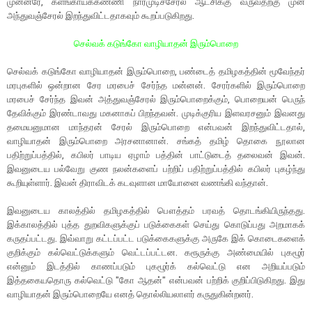
முன்னரே, களங்காய்க்கண்ணி நார்முடிச்சேரல் ஆட்சிக்கு வருவதற்கு முன்
அந்துவஞ்சேரல் இறந்துவிட்டதாகவும் கூறப்படுகிறது.
செல்வக் கடுங்கோ வாழியாதன் இரும்பொறை
செல்வக் கடுங்கோ வாழியாதன் இரும்பொறை, பண்டைத் தமிழகத்தின் மூவேந்தர்
மரபுகளில் ஒன்றான சேர மரபைச் சேர்ந்த மன்னன். சேரர்களில் இரும்பொறை
மரபைச் சேர்ந்த இவன் அத்துவஞ்சேரல் இரும்பொறைக்கும், பொறையன் பெருந்
தேவிக்கும் இரண்டாவது மகனாகப் பிறந்தவன். முடிக்குரிய இளவரசனும் இவனது
தமையனுமான மாந்தரன் சேரல் இரும்பொறை என்பவன் இறந்துவிட்டதால்,
வாழியாதன் இரும்பொறை அரசனானான். சங்கத் தமிழ் தொகை நூலான
பதிற்றுப்பத்தில், கபிலர் பாடிய ஏழாம் பத்தின் பாட்டுடைத் தலைவன் இவன்.
இவனுடைய பல்வேறு குண நலன்களைப் பற்றிப் பதிற்றுப்பத்தில் கபிலர் புகழ்ந்து
கூறியுள்ளார். இவன் திராவிடக் கடவுளான மாயோனை வணங்கி வந்தான்.
இவனுடைய காலத்தில் தமிழகத்தில் பௌத்தம் பரவத் தொடங்கியிருந்தது.
இக்காலத்தில் புத்த துறவிகளுக்குப் படுக்கைகள் செய்து கொடுப்பது அறமாகக்
கருதப்பட்டது. இவ்வாறு கட்டப்பட்ட படுக்கைகளுக்கு அருகே இக் கொடைகளைக்
குறிக்கும் கல்வெட்டுக்களும் வெட்டப்பட்டன. கரூருக்கு அண்மையில் புகழூர்
என்னும் இடத்தில் காணப்படும் புகழூர்க் கல்வெட்டு என அறியப்படும்
இத்தகையதொரு கல்வெட்டு "கோ ஆதன்" என்பவன் பற்றிக் குறிப்பிடுகிறது. இது
வாழியாதன் இரும்பொறையே எனத் தொல்லியலாளர் கருதுகின்றனர்.