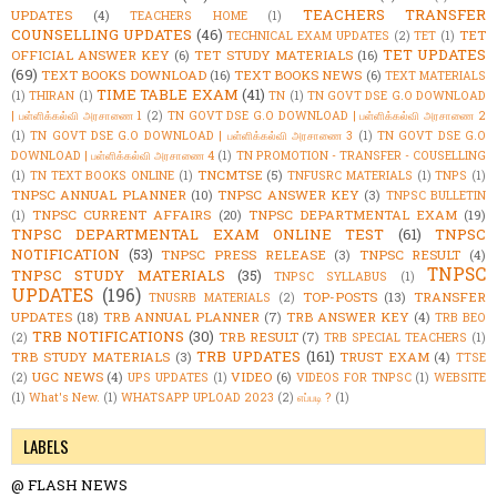
TEACHERS TRANSFER
UPDATES
(4)
TEACHERS HOME
(1)
COUNSELLING UPDATES
(46)
TET
TECHNICAL EXAM UPDATES
(2)
TET
(1)
TET UPDATES
OFFICIAL ANSWER KEY
(6)
TET STUDY MATERIALS
(16)
(69)
TEXT BOOKS DOWNLOAD
(16)
TEXT BOOKS NEWS
(6)
TEXT MATERIALS
TIME TABLE EXAM
(41)
(1)
THIRAN
(1)
TN
(1)
TN GOVT DSE G.O DOWNLOAD
| பள்ளிக்கல்வி அரசாணை 1
(2)
TN GOVT DSE G.O DOWNLOAD | பள்ளிக்கல்வி அரசாணை 2
(1)
TN GOVT DSE G.O DOWNLOAD | பள்ளிக்கல்வி அரசாணை 3
(1)
TN GOVT DSE G.O
DOWNLOAD | பள்ளிக்கல்வி அரசாணை 4
(1)
TN PROMOTION - TRANSFER - COUSELLING
TNCMTSE
(5)
(1)
TN TEXT BOOKS ONLINE
(1)
TNFUSRC MATERIALS
(1)
TNPS
(1)
TNPSC ANNUAL PLANNER
(10)
TNPSC ANSWER KEY
(3)
TNPSC BULLETIN
TNPSC CURRENT AFFAIRS
(20)
TNPSC DEPARTMENTAL EXAM
(19)
(1)
TNPSC DEPARTMENTAL EXAM ONLINE TEST
(61)
TNPSC
NOTIFICATION
(53)
TNPSC PRESS RELEASE
(3)
TNPSC RESULT
(4)
TNPSC
TNPSC STUDY MATERIALS
(35)
TNPSC SYLLABUS
(1)
UPDATES
(196)
TOP-POSTS
(13)
TRANSFER
TNUSRB MATERIALS
(2)
UPDATES
(18)
TRB ANNUAL PLANNER
(7)
TRB ANSWER KEY
(4)
TRB BEO
TRB NOTIFICATIONS
(30)
TRB RESULT
(7)
(2)
TRB SPECIAL TEACHERS
(1)
TRB UPDATES
(161)
TRB STUDY MATERIALS
(3)
TRUST EXAM
(4)
TTSE
UGC NEWS
(4)
VIDEO
(6)
(2)
UPS UPDATES
(1)
VIDEOS FOR TNPSC
(1)
WEBSITE
(1)
What's New.
(1)
WHATSAPP UPLOAD 2023
(2)
எப்படி ?
(1)
LABELS
@ FLASH NEWS