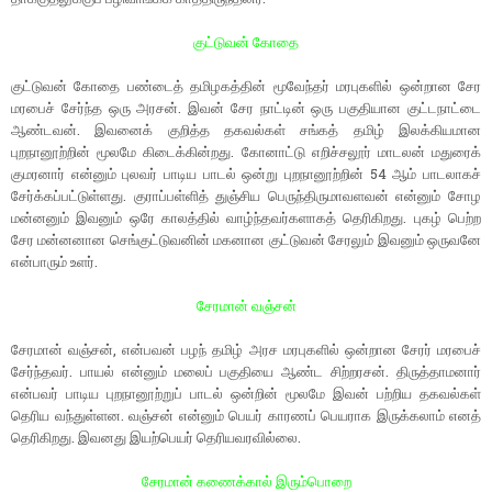
குட்டுவன் கோதை
குட்டுவன் கோதை பண்டைத் தமிழகத்தின் மூவேந்தர் மரபுகளில் ஒன்றான சேர
மரபைச் சேர்ந்த ஒரு அரசன். இவன் சேர நாட்டின் ஒரு பகுதியான குட்டநாட்டை
ஆண்டவன். இவனைக் குறித்த தகவல்கள் சங்கத் தமிழ் இலக்கியமான
புறநானூற்றின் மூலமே கிடைக்கின்றது. கோனாட்டு எறிச்சலூர் மாடலன் மதுரைக்
குமரனார் என்னும் புலவர் பாடிய பாடல் ஒன்று புறநானூற்றின் 54 ஆம் பாடலாகச்
சேர்க்கப்பட்டுள்ளது. குராப்பள்ளித் துஞ்சிய பெருந்திருமாவளவன் என்னும் சோழ
மன்னனும் இவனும் ஒரே காலத்தில் வாழ்ந்தவர்களாகத் தெரிகிறது. புகழ் பெற்ற
சேர மன்னனான செங்குட்டுவனின் மகனான குட்டுவன் சேரலும் இவனும் ஒருவனே
என்பாரும் உளர்.
சேரமான் வஞ்சன்
சேரமான் வஞ்சன், என்பவன் பழந் தமிழ் அரச மரபுகளில் ஒன்றான சேரர் மரபைச்
சேர்ந்தவர். பாயல் என்னும் மலைப் பகுதியை ஆண்ட சிற்றரசன். திருத்தாமனார்
என்பவர் பாடிய புறநானூற்றுப் பாடல் ஒன்றின் மூலமே இவன் பற்றிய தகவல்கள்
தெரிய வந்துள்ளன. வஞ்சன் என்னும் பெயர் காரணப் பெயராக இருக்கலாம் எனத்
தெரிகிறது. இவனது இயற்பெயர் தெரியவரவில்லை.
சேரமான் கணைக்கால் இரும்பொறை