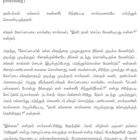
poisoning.)
நண்பர்கள் எல்லாம் கண்ணீர் சிந்தியபடி சாக்ரடீஸையே பார்த்துக்
கொண்டிருந்தனர்.
விஷக் கோப்பையை வாங்கிய சாக்ரடீஸ், “இனி நான் செய்ய வேண்டியது என்ன?”
என்றார்.
அதற்கு, “கோப்பையில் உள்ள விஷத்தை முழுவதுமாக நீங்கள் குடிக்க வேண்டும்…
குடித்து முடித்ததும் சிறைக்குள்ளேயே நீங்கள் நடந்து கொண்டிருக்க வேண்டும்…
உங்கள் கால்கள் செயல் இழக்கும்போது படுத்துக்கொள்ள வேண்டும்” என்றான்
சிறைப்பணியாளன் கவலை கொள்ளாது, கண் கலங்காமல், சிரித்த முகத்துடன் ஒரு
கோப்பை விஷத்தையும் குடித்து முடித்தார் சாக்ரடீஸ். அதைக் கண்ட நண்பர்கள்
அனைவரும் அழுது தீர்த்தனர்.விஷக் கோப்பையை வாங்கிய சாக்ரடீஸ் “பெண்
மக்களைப் போன்று நீங்களும் ஏன் கண்ணீர் சிந்துகிறீர்கள்?” என்று சிரித்தபடி
கேட்டுவிட்டு,சாக்ரடீஸ் நடக்கத் தொடங்கினார்.சிறிது நேரம் நடந்து முடிந்ததும்,
அவர் மல்லாந்து படுத்துக் கொண்டார்.விஷம் கொடுத்த பணியாளன், சாக்ரடீஸின்
கால்களை அமுக்கியபடி, “நான் உங்களை கால்களை அமுக்குவது உங்களுக்குத்
தெரிகிறதா?” என்றான்.
“இல்லை” என்றார் சாக்ரடீஸ்.சிறிது நேரத்தில் அவர் விழிகள் மூடின! தம்மை
‘அறிஞன்’ என்று அழைப்பதை வெறுத்த சாக்ரடீஸ் என்ற அந்தப் பேரறிஞனின் ஆயுள்
முடிந்தது.அவருடைய தத்துவங்களையும், போதனைகளையும் அவருடைய சீடரான