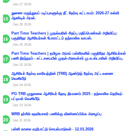
Jan 27 2026
துணை மருத்துவப் படிப்புகளுக்கு நீட் தேர்வு கட்டாயம்: 2026-27 கல்வி
ஆண்டில் அமல்.
Jan 25 2026
Part Time Teachers | முதல்வரின் சிறப்பு மதிப்பெண்கள் அறிவிப்பு:
பகுதிநேர ஆசிரியர்கள் போராட்டம் தற்காலிக வாபஸ்.
Jan 25 2026
Part Time Teachers | தமிழக அரசுப் பள்ளிகளில் பகுதிநேர ஆசிரியர்கள்
பணி நிரந்தரம் - சட்டசபையில் முதல்-அமைச்சர் மு.க.ஸ்டாலின் அறிவிப்பு.
Jan 25 2026
ஆசிரியா் தோ்வு வாரியத்தின் (TRB) ஆண்டுத் தோ்வு அட்டவணை
வெளியீடு
Jan 24 2026
PG TRB முதுகலை ஆசிரியர் நேரடி நியமனம் 2025 - தற்காலிக தெரிவுப்
பட்டியல் வெளியீடு.
Jan 23 2026
MRB நர்சிங் உதவியாளர் பணிக்கு விண்ணப்பிக்க அழைப்பு
Jan 21 2026
பள்ளி காலை வழிபாட்டு செயல்பாடுகள் - 12.01.2026