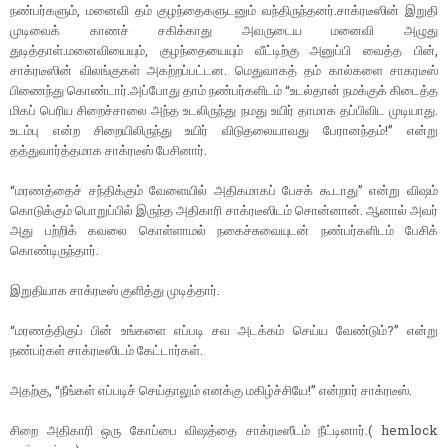
நண்பர்களும், மனைவி தம் குழந்தைகளுடனும் வந்திருந்தனர்.சாக்ரடீஸின் இறுதி
முடிவைக் காணச் சகிக்காது அவருடைய மனைவி அழுது
துடித்தாள்.மனைவியையும், குழந்தையையும் வீட்டிற்கு அனுப்பி வைத்த பின்,
சாக்ரடீஸின் விலங்குகள் அகற்றப்பட்டன. மெதுவாகத் தம் கால்களை சாகரடீஸ்
பிணைந்து கொண்டார்.அப்போது தாம் நண்பர்களிடம் “உடல்தான் நமக்குக் கிடைத்த
மிகப் பெரிய சிறைச்சாலை அந்த உடலிருந்து நமது உயிர் தாமாக தப்பிவிட முடியாது.
உடம்பு என்ற சிறையிலிருந்து உயிர் விடுதலையாவது பேரானந்தம்!” என்று
தத்துவார்த்தமாக சாக்ரடீஸ் பேசினார்.
“மரணத்தைச் சந்திக்கும் வேளையில் அதிகமாகப் பேசக் கூடாது” என்று விஷம்
கொடுக்கும் பொறுப்பில் இருந்த அதிகாரி சாக்ரடீஸிடம் சொன்னான். ஆனால் அவர்
அது பற்றிக் கவலை கொள்ளாமல் நகைச்சுவையுடன் நண்பர்களிடம் பேசிக்
கொண்டிருந்தார்.
இறுதியாக சாக்ரடீஸ் குளித்து முடித்தார்.
“மரணத்திகுப் பின் உங்களை எப்படி சவ அடக்கம் செய்ய வேண்டும்?” என்று
நண்பர்கள் சாக்ரடீஸிடம் கேட்டார்கள்.
அதற்கு, “நீங்கள் எப்படிச் செய்தாலும் எனக்கு மகிழ்ச்சியே!” என்றார் சாக்ரடீஸ்.
சிறை அதிகாரி ஒரு கோப்பை விஷத்தை சாக்ரடீஸீடம் நீட்டினார்.( hemlock