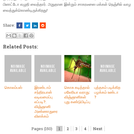
பிளாட்டோ எழுதி வைத்தார். அதுதான இன்றும் சாகரடீஸை மக்கள் நெஞ்சில் வாழ
வைத்துக்கொண்டிருக்கிறது!
Share:
Related Posts:
கொலம்பஸ்
இரண்டாம்
கொசு கடித்தால்
புத்தகம் படிக்கிற
சந்திரயான்
மலேரியா வராது:
பழக்கம் உண்டா
வடிவமைப்பு
விஞ்ஞானிகள்
?
எப்படி?:
புது கண்டுபிடிப்பு
விஞ்ஞானி
அண்ணாதுரை
விளக்கம்
Pages (150)
1
2
3
4
Next