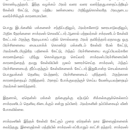
கொண்டிருந்தார். இந்த வழக்கம் அவர் வளர வளர வளர்ந்தது.எதைப்பற்றியும்
கேள்வி கேட்டு, அது பற்றிய உண்மையை அறிந்துகொள்வதே அவருடைய
வளர்ச்சிக்குக் காரணமாயின.
பொது இடங்களில் மக்களைச் சந்திப்பதிலும், அவர்களோடு உரையாடுவதிலும்,
அதிக நேரங்களை சாக்ரடீஸ் செலவிட்டார்.ஆனால் மற்றவர்கள் சக்ரடீஸீடம் கேள்வி
கேட்டால் அதற்கு நேரடியாகப் பதில் சொல்வதை அவர் தவிர்த்தார்.ஏதாவது ஒரு
பிரச்சினையை மையமாக்க் கொண்டு மக்களிடம் கேள்வி மேல் கேட்டு,
அவர்களிடமிருந்தே பதிலைக் கேட்டு, அந்தப் பிரச்சினையை எழுப்பியவர்களே
காரணத்தைப் புரிந்து கொள்ளுமாறு செய்வார் சாக்ரடீஸ்.பிரச்சினையின்
காரணத்தைத் தமது கேள்வியின் மூலம் உணரச்செய்த சாக்ரடீஸ், அந்தப்
பிரச்சினையைத் தீர்ப்பதற்கும் கேள்விகளைக் கேட்டார்.இதுபோன்ற செயல்களால்
பொதுமக்கள் தெளிவு பெற்றனர்; பிரச்சினையைப் புரிந்தனர். அதற்கான
காரணத்தையும் அறிந்தனர். அதைப் போக்குவதற்குச் செய்ய வேண்டியவற்றையும்
அவர்கள் உணர்ந்தனர்.
இதனால், ஏதென்ஸ் மக்கள் தங்களுக்கு ஏற்படும் சிக்கல்களுக்கெல்லாம்
சாக்ரடீஸிடம் தெளிவு கிடைக்கும் என்று நம்பினர். அவர்களின் நம்பிக்கையும் வீண்
போகவில்லை.
சாக்ரடீஸின் இந்தக் கேள்வி கேட்கும் முறை ஏதென்ஸ் நகர இளைஞர்களைக்
கவர்ந்தது. இளைஞர்கள் மத்தியில் சாக்ரடீஸ் எப்போதும் காட்சி தந்தார். சாக்ரடீஸ்