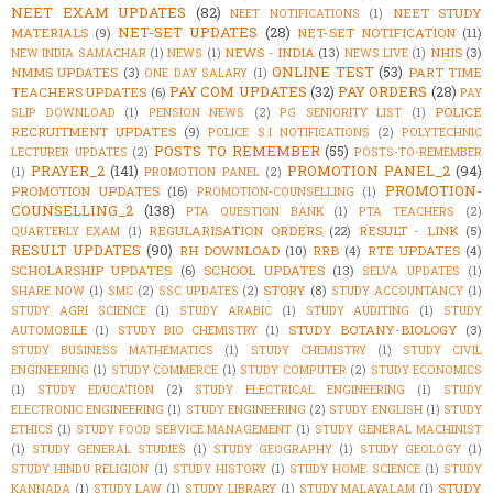
NEET EXAM UPDATES
(82)
NEET STUDY
NEET NOTIFICATIONS
(1)
NET-SET UPDATES
(28)
MATERIALS
(9)
NET-SET NOTIFICATION
(11)
NEWS - INDIA
(13)
NHIS
(3)
NEW INDIA SAMACHAR
(1)
NEWS
(1)
NEWS LIVE
(1)
ONLINE TEST
(53)
NMMS UPDATES
(3)
PART TIME
ONE DAY SALARY
(1)
PAY COM UPDATES
(32)
PAY ORDERS
(28)
TEACHERS UPDATES
(6)
PAY
POLICE
SLIP DOWNLOAD
(1)
PENSION NEWS
(2)
PG SENIORITY LIST
(1)
RECRUITMENT UPDATES
(9)
POLICE S.I NOTIFICATIONS
(2)
POLYTECHNIC
POSTS TO REMEMBER
(55)
LECTURER UPDATES
(2)
POSTS-TO-REMEMBER
PRAYER_2
(141)
PROMOTION PANEL_2
(94)
(1)
PROMOTION PANEL
(2)
PROMOTION-
PROMOTION UPDATES
(16)
PROMOTION-COUNSELLING
(1)
COUNSELLING_2
(138)
PTA QUESTION BANK
(1)
PTA TEACHERS
(2)
REGULARISATION ORDERS
(22)
RESULT - LINK
(5)
QUARTERLY EXAM
(1)
RESULT UPDATES
(90)
RH DOWNLOAD
(10)
RRB
(4)
RTE UPDATES
(4)
SCHOLARSHIP UPDATES
(6)
SCHOOL UPDATES
(13)
SELVA UPDATES
(1)
STORY
(8)
SHARE NOW
(1)
SMC
(2)
SSC UPDATES
(2)
STUDY ACCOUNTANCY
(1)
STUDY AGRI SCIENCE
(1)
STUDY ARABIC
(1)
STUDY AUDITING
(1)
STUDY
STUDY BOTANY-BIOLOGY
(3)
AUTOMOBILE
(1)
STUDY BIO CHEMISTRY
(1)
STUDY BUSINESS MATHEMATICS
(1)
STUDY CHEMISTRY
(1)
STUDY CIVIL
ENGINEERING
(1)
STUDY COMMERCE
(1)
STUDY COMPUTER
(2)
STUDY ECONOMICS
(1)
STUDY EDUCATION
(2)
STUDY ELECTRICAL ENGINEERING
(1)
STUDY
ELECTRONIC ENGINEERING
(1)
STUDY ENGINEERING
(2)
STUDY ENGLISH
(1)
STUDY
ETHICS
(1)
STUDY FOOD SERVICE MANAGEMENT
(1)
STUDY GENERAL MACHINIST
(1)
STUDY GENERAL STUDIES
(1)
STUDY GEOGRAPHY
(1)
STUDY GEOLOGY
(1)
STUDY HINDU RELIGION
(1)
STUDY HISTORY
(1)
STUDY HOME SCIENCE
(1)
STUDY
STUDY
KANNADA
(1)
STUDY LAW
(1)
STUDY LIBRARY
(1)
STUDY MALAYALAM
(1)