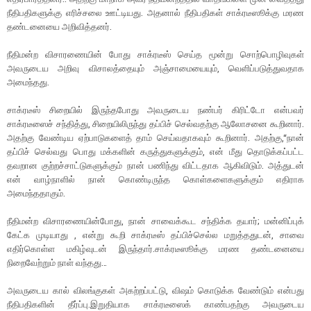
நீதிபதிகளுக்கு எரிச்சலை ஊட்டியது. அதனால் நீதிபதிகள் சாக்ரடீஸூக்கு மரண
தண்டனையை அறிவித்தனர்.
நீதிமன்ற விசாரணையின் போது சாக்ரடீஸ் செய்த மூன்று சொற்பொழிவுகள்
அவருடைய அறிவு விசாலத்தையும் அஞ்சாமையையும், வெளிப்படுத்துவதாக
அமைந்தது.
சாக்ரடீஸ் சிறையில் இருந்தபோது அவருடைய நண்பர் கிரிட்டோ என்பவர்
சாக்ரடீஸைச் சந்தித்து, சிறையிலிருந்து தப்பிச் செல்வதற்கு ஆலோசனை கூறினார்.
அதற்கு வேண்டிய ஏற்பாடுகளைத் தாம் செய்வதாகவும் கூறினார். அதற்கு,“நான்
தப்பிச் செல்வது பொது மக்களின் கருத்துகளுக்கும், என் மீது தொடுக்கப்பட்ட
தவறான குற்றச்சாட்டுகளுக்கும் நான் பணிந்து விட்டதாக ஆகிவிடும். அத்துடன்
என் வாழ்நாளில் நான் கொண்டிருந்த கொள்களைகளுக்கும் எதிராக
அமைந்ததாகும்.
நீதிமன்ற விசாரணையின்போது, நான் சாவைக்கூட சந்திக்க தயார்; மன்னிப்புக்
கேட்க முடியாது , என்று கூறி சாக்ரடீஸ் தப்பிச்செல்ல மறுத்ததுடன், சாவை
எதிர்கொள்ள மகிழ்வுடன் இருந்தார்.சாக்ரடீஸூக்கு மரண தண்டனையை
நிறைவேற்றும் நாள் வந்தது…
அவருடைய கால் விலங்குகள் அகற்றப்பட்டு, விஷம் கொடுக்க வேண்டும் என்பது
நீதிபதிகளின் தீர்ப்பு.இறுதியாக சாக்ரடீஸைக் காண்பதற்கு அவருடைய