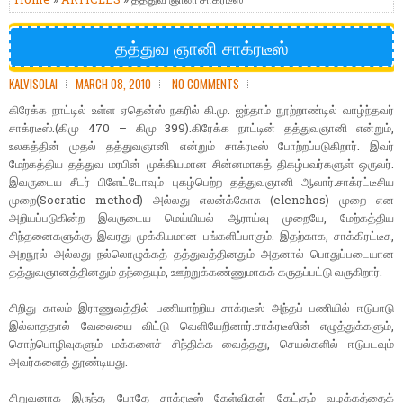
தத்துவ ஞானி சாக்ரடீஸ்
KALVISOLAI
MARCH 08, 2010
NO COMMENTS
கிரேக்க நாட்டில் உள்ள ஏதென்ஸ் நகரில் கி.மு. ஐந்தாம் நூற்றாண்டில் வாழ்ந்தவர்
சாக்ரடீஸ்.(கிமு 470 – கிமு 399).கிரேக்க நாட்டின் தத்துவஞானி என்றும்,
உலகத்தின் முதல் தத்துவஞானி என்றும் சாக்ரடீஸ் போற்றப்படுகிறார். இவர்
மேற்கத்திய தத்துவ மரபின் முக்கியமான சின்னமாகத் திகழ்பவர்களுள் ஒருவர்.
இவருடைய சீடர் பிளேட்டோவும் புகழ்பெற்ற தத்துவஞானி ஆவார்.சாக்ரட்டீசிய
முறை(Socratic method) அல்லது எலன்க்கோசு (elenchos) முறை என
அறியப்படுகின்ற இவருடைய மெய்யியல் ஆராய்வு முறையே, மேற்கத்திய
சிந்தனைகளுக்கு இவரது முக்கியமான பங்களிப்பாகும். இதற்காக, சாக்கிரட்டீசு,
அறநூல் அல்லது நல்லொழுக்கத் தத்துவத்தினதும் அதனால் பொதுப்படையான
தத்துவஞானத்தினதும் தந்தையும், ஊற்றுக்கண்ணுமாகக் கருதப்பட்டு வருகிறார்.
சிறிது காலம் இராணுவத்தில் பணியாற்றிய சாக்ரடீஸ் அந்தப் பணியில் ஈடுபாடு
இல்லாததால் வேலையை விட்டு வெளியேறினார்.சாக்ரடீஸின் எழுத்துக்களும்,
சொற்பொழிவுகளும் மக்களைச் சிந்திக்க வைத்தது, செயல்களில் ஈடுபடவும்
அவர்களைத் தூண்டியது.
சிறுவனாக இருந்த போதே சாக்ரடீஸ் கேள்விகள் கேட்கும் வழக்கத்தைக்