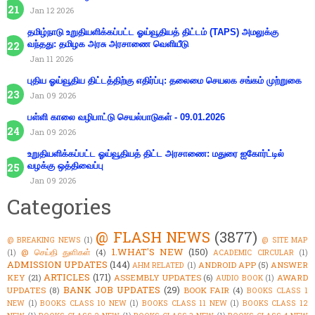
Jan 12 2026
தமிழ்நாடு உறுதியளிக்கப்பட்ட ஓய்வூதியத் திட்டம் (TAPS) அமலுக்கு
வந்தது: தமிழக அரசு அரசாணை வெளியீடு
Jan 11 2026
புதிய ஓய்வூதிய திட்டத்திற்கு எதிர்ப்பு: தலைமை செயலக சங்கம் முற்றுகை
Jan 09 2026
பள்ளி காலை வழிபாட்டு செயல்பாடுகள் - 09.01.2026
Jan 09 2026
உறுதியளிக்கப்பட்ட ஓய்வூதியத் திட்ட அரசாணை: மதுரை ஐகோர்ட்டில்
வழக்கு ஒத்திவைப்பு
Jan 09 2026
Categories
@ FLASH NEWS
(3877)
@ BREAKING NEWS
(1)
@ SITE MAP
1.WHAT'S NEW
(150)
@ செய்தி துளிகள்
(4)
(1)
ACADEMIC CIRCULAR
(1)
ADMISSION UPDATES
(144)
ANDROID APP
(5)
ANSWER
AHM RELATED
(1)
ARTICLES
(171)
KEY
(21)
ASSEMBLY UPDATES
(6)
AWARD
AUDIO BOOK
(1)
BANK JOB UPDATES
(29)
UPDATES
(8)
BOOK FAIR
(4)
BOOKS CLASS 1
NEW
(1)
BOOKS CLASS 10 NEW
(1)
BOOKS CLASS 11 NEW
(1)
BOOKS CLASS 12