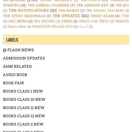
TNUSRB MATERIALS
(2)
UPDATES
(18)
TRB ANNUAL PLANNER
(7)
TRB ANSWER KEY
(4)
TRB BEO
TRB NOTIFICATIONS
(30)
TRB RESULT
(7)
(2)
TRB SPECIAL TEACHERS
(1)
TRB UPDATES
(161)
TRB STUDY MATERIALS
(3)
TRUST EXAM
(4)
TTSE
UGC NEWS
(4)
VIDEO
(6)
(2)
UPS UPDATES
(1)
VIDEOS FOR TNPSC
(1)
WEBSITE
(1)
What's New.
(1)
WHATSAPP UPLOAD 2023
(2)
எப்படி ?
(1)
LABELS
@ FLASH NEWS
ADMISSION UPDATES
AHM RELATED
AUDIO BOOK
BOOK FAIR
BOOKS CLASS 1 NEW
BOOKS CLASS 10 NEW
BOOKS CLASS 11 NEW
BOOKS CLASS 12 NEW
BOOKS CLASS 2 NEW