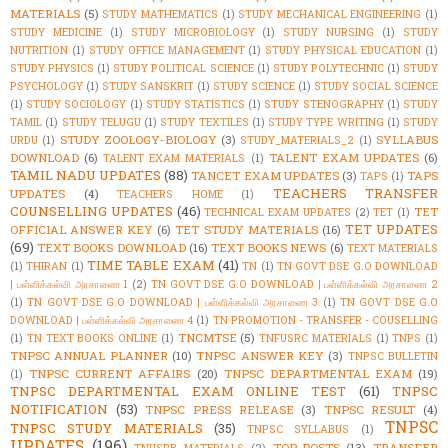
MATERIALS
(5)
STUDY MATHEMATICS
(1)
STUDY MECHANICAL ENGINEERING
(1)
STUDY MEDICINE
(1)
STUDY MICROBIOLOGY
(1)
STUDY NURSING
(1)
STUDY
NUTRITION
(1)
STUDY OFFICE MANAGEMENT
(1)
STUDY PHYSICAL EDUCATION
(1)
STUDY PHYSICS
(1)
STUDY POLITICAL SCIENCE
(1)
STUDY POLYTECHNIC
(1)
STUDY
PSYCHOLOGY
(1)
STUDY SANSKRIT
(1)
STUDY SCIENCE
(1)
STUDY SOCIAL SCIENCE
(1)
STUDY SOCIOLOGY
(1)
STUDY STATISTICS
(1)
STUDY STENOGRAPHY
(1)
STUDY
TAMIL
(1)
STUDY TELUGU
(1)
STUDY TEXTILES
(1)
STUDY TYPE WRITING
(1)
STUDY
STUDY ZOOLOGY-BIOLOGY
(3)
SYLLABUS
URDU
(1)
STUDY_MATERIALS_2
(1)
DOWNLOAD
(6)
TALENT EXAM UPDATES
(6)
TALENT EXAM MATERIALS
(1)
TAMIL NADU UPDATES
(88)
TANCET EXAM UPDATES
(3)
TAPS
TAPS
(1)
TEACHERS TRANSFER
UPDATES
(4)
TEACHERS HOME
(1)
COUNSELLING UPDATES
(46)
TET
TECHNICAL EXAM UPDATES
(2)
TET
(1)
TET UPDATES
OFFICIAL ANSWER KEY
(6)
TET STUDY MATERIALS
(16)
(69)
TEXT BOOKS DOWNLOAD
(16)
TEXT BOOKS NEWS
(6)
TEXT MATERIALS
TIME TABLE EXAM
(41)
(1)
THIRAN
(1)
TN
(1)
TN GOVT DSE G.O DOWNLOAD
| பள்ளிக்கல்வி அரசாணை 1
(2)
TN GOVT DSE G.O DOWNLOAD | பள்ளிக்கல்வி அரசாணை 2
(1)
TN GOVT DSE G.O DOWNLOAD | பள்ளிக்கல்வி அரசாணை 3
(1)
TN GOVT DSE G.O
DOWNLOAD | பள்ளிக்கல்வி அரசாணை 4
(1)
TN PROMOTION - TRANSFER - COUSELLING
TNCMTSE
(5)
(1)
TN TEXT BOOKS ONLINE
(1)
TNFUSRC MATERIALS
(1)
TNPS
(1)
TNPSC ANNUAL PLANNER
(10)
TNPSC ANSWER KEY
(3)
TNPSC BULLETIN
TNPSC CURRENT AFFAIRS
(20)
TNPSC DEPARTMENTAL EXAM
(19)
(1)
TNPSC DEPARTMENTAL EXAM ONLINE TEST
(61)
TNPSC
NOTIFICATION
(53)
TNPSC PRESS RELEASE
(3)
TNPSC RESULT
(4)
TNPSC
TNPSC STUDY MATERIALS
(35)
TNPSC SYLLABUS
(1)
UPDATES
(196)
TOP-POSTS
(13)
TRANSFER