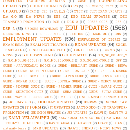
COUNSELLING
COMPUTER TEACHERS UPDATES
(11)
CoSE
(11)
UPDATES
(28)
COURT UPDATES
(28)
CPS
CPS
(5)
CPS Missing Credit
(1)
UPDATES
(27)
CSE_2
(55)
CTET
(3)
CRC
(1)
CSE
(2)
CUET EXAM UPDATES
(1)
D.A G.O
(5)
D.A NEWS
(8)
DEE
(11)
DEO EXAM UPDATES
(21)
DEO
TRANSFER-PROMOTION
(7)
DGE_2
(14)
DGE
(1)
DRESS_CODE
(1)
DSE
(1)
EDU UPDATES
(1568)
DSE_2
(85)
E-BOOKS DOWNLOAD
(1)
EDUCATION NEWS
(1)
EL SURRENDER
(1)
ELECTION
(2)
EMAIL ME
(1)
EMIS
(2)
EMPLOYMENT UPDATES
(506)
EQUIVALENCE OF DEGREE
(2)
EXAM UPDATES
(84)
EXAM ESLC
(8)
EXAM NOTIFICATION
(16)
EXCEL
TEMPLATE
(3)
FIND TEACHER POST
(10)
FORMS
(5)
G.K
FONTS -TAMIL
(1)
G.O DOWNLOAD
(28)
G.O UPDATES
(94)
NEWS
(17)
G.O_NO_001-100_2
(1)
G.O_NO_101-200_2
(2)
G.O_NO_201-300_2
(1)
G.O_NO_601-700_2
(1)
GPF
(2)
GUIDE - ARIVUKKADAL BOOKS
(1)
GUIDE - BRILLIANT GUIDE
(1)
GUIDE - DEIVA
GUIDE
(1)
GUIDE - DOLPHIN GUIDE
(1)
GUIDE - DON GUIDE
(1)
GUIDE - FULL MARKS
GUIDE
(1)
GUIDE - GEM GUIDE
(1)
GUIDE - JAMES GUIDE
(1)
GUIDE - JESVIN GUIDE
(1)
GUIDE - KONAR GUIDE
(1)
GUIDE - LOYOLA GUIDE
(1)
GUIDE - MERCY GUIDE
(1)
GUIDE - PENGUIN GUIDE
(1)
GUIDE - PREMIER GUIDE
(1)
GUIDE - SARAS GUIDE
(1)
GUIDE - SELECTION GUIDE
(1)
GUIDE - SURA GUIDE
(1)
GUIDE - SURYA GUIDE
(1)
HM TRANSFER-PROMOTION
GUIDE - WAY TO SUCCESS GUIDE
(1)
HM GUIDE
(1)
HOLIDAY UPDATES
(23)
(6)
HOLIDAY G.O
(5)
IFHRMS
(3)
INCOME TAX
IT FORM
(26)
UPDATES
(3)
IT UPDATES
(4)
JACTO GEO
(4)
JD TRANSFER-
PROMOTION
(4)
JEE NCHM UPDATES
(1)
JEE UPDATES
(2)
KALVI
(1)
KALVI TV_2
KALVI_VELAIVAIPPU
(89)
KALVISOLAI
(2)
KALVISOLAI - CONTACT US
(1)
- TODAY'S HEAD LINES
(3)
KAVITHAIKAL
(1)
LAB ASST
(2)
LEAVE
(1)
LOAN
(1)
MRB UPDATES
(13)
NAATIL INDRU
(3)
maternity leave
(1)
NCERT NEWS
(2)