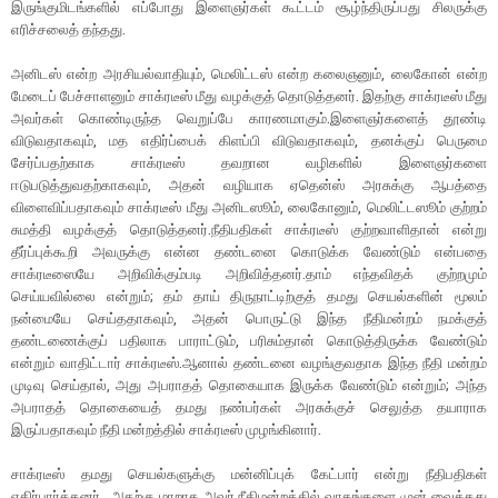
இருங்குமிடங்களில் எப்போது இளைஞர்கள் கூட்டம் சூழ்ந்திருப்பது சிலருக்கு
எரிச்சலைத் தந்தது.
அனிடஸ் என்ற அரசியல்வாதியும், மெலிட்டஸ் என்ற கலைஞனும், லைகோன் என்ற
மேடைப் பேச்சாளனும் சாக்ரடீஸ் மீது வழக்குத் தொடுத்தனர். இதற்கு சாக்ரடீஸ் மீது
அவர்கள் கொண்டிருந்த வெறுப்பே காரணமாகும்.இளைஞர்களைத் தூண்டி
விடுவதாகவும், மத எதிர்ப்பைக் கிளப்பி விடுவதாகவும், தனக்குப் பெருமை
சேர்ப்பதற்காக சாக்ரடீஸ் தவறான வழிகளில் இளைஞர்களை
ஈடுபடுத்துவதற்காகவும், அதன் வழியாக ஏதென்ஸ் அரசுக்கு ஆபத்தை
விளைவிப்பதாகவும் சாக்ரடீஸ் மீது அனிடஸூம், லைகோனும், மெலிட்டஸூம் குற்றம்
சுமத்தி வழக்குத் தொடுத்தனர்.நீதிபதிகள் சாக்ரடீஸ் குற்றவாளிதான் என்று
தீர்ப்புக்கூறி அவருக்கு என்ன தண்டனை கொடுக்க வேண்டும் என்பதை
சாக்ரடீஸையே அறிவிக்கும்படி அறிவித்தனர்.தாம் எந்தவிதக் குற்றமும்
செய்யவில்லை என்றும்; தம் தாய் திருநாட்டிற்குத் தமது செயல்களின் மூலம்
நன்மையே செய்ததாகவும், அதன் பொருட்டு இந்த நீதிமன்றம் நமக்குத்
தண்டணைக்குப் பதிலாக பாராட்டும், பரிசும்தான் கொடுத்திருக்க வேண்டும்
என்றும் வாதிட்டார் சாக்ரடீஸ்.ஆனால் தண்டனை வழங்குவதாக இந்த நீதி மன்றம்
முடிவு செய்தால், அது அபராதத் தொகையாக இருக்க வேண்டும் என்றும்; அந்த
அபராதத் தொகையைத் தமது நண்பர்கள் அரசுக்குச் செலுத்த தயாராக
இருப்பதாகவும் நீதி மன்றத்தில் சாக்ரடீஸ் முழங்கினார்.
சாக்ரடீஸ் தமது செயல்களுக்கு மன்னிப்புக் கேட்பார் என்று நீதிபதிகள்
எதிர்பார்த்தனர்.. அதற்கு மாறாக அவர் நீதிமன்றத்தில் வாதங்களை முன் வைத்தது