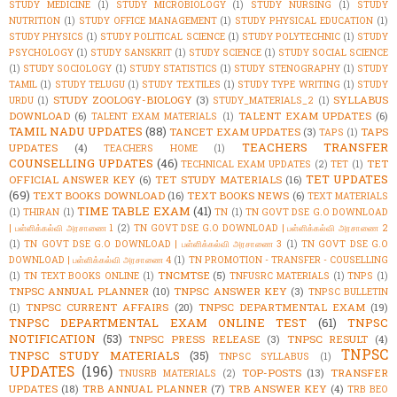
STUDY MEDICINE
(1)
STUDY MICROBIOLOGY
(1)
STUDY NURSING
(1)
STUDY
NUTRITION
(1)
STUDY OFFICE MANAGEMENT
(1)
STUDY PHYSICAL EDUCATION
(1)
STUDY PHYSICS
(1)
STUDY POLITICAL SCIENCE
(1)
STUDY POLYTECHNIC
(1)
STUDY
PSYCHOLOGY
(1)
STUDY SANSKRIT
(1)
STUDY SCIENCE
(1)
STUDY SOCIAL SCIENCE
(1)
STUDY SOCIOLOGY
(1)
STUDY STATISTICS
(1)
STUDY STENOGRAPHY
(1)
STUDY
TAMIL
(1)
STUDY TELUGU
(1)
STUDY TEXTILES
(1)
STUDY TYPE WRITING
(1)
STUDY
STUDY ZOOLOGY-BIOLOGY
(3)
SYLLABUS
URDU
(1)
STUDY_MATERIALS_2
(1)
DOWNLOAD
(6)
TALENT EXAM UPDATES
(6)
TALENT EXAM MATERIALS
(1)
TAMIL NADU UPDATES
(88)
TANCET EXAM UPDATES
(3)
TAPS
TAPS
(1)
TEACHERS TRANSFER
UPDATES
(4)
TEACHERS HOME
(1)
COUNSELLING UPDATES
(46)
TET
TECHNICAL EXAM UPDATES
(2)
TET
(1)
TET UPDATES
OFFICIAL ANSWER KEY
(6)
TET STUDY MATERIALS
(16)
(69)
TEXT BOOKS DOWNLOAD
(16)
TEXT BOOKS NEWS
(6)
TEXT MATERIALS
TIME TABLE EXAM
(41)
(1)
THIRAN
(1)
TN
(1)
TN GOVT DSE G.O DOWNLOAD
| பள்ளிக்கல்வி அரசாணை 1
(2)
TN GOVT DSE G.O DOWNLOAD | பள்ளிக்கல்வி அரசாணை 2
(1)
TN GOVT DSE G.O DOWNLOAD | பள்ளிக்கல்வி அரசாணை 3
(1)
TN GOVT DSE G.O
DOWNLOAD | பள்ளிக்கல்வி அரசாணை 4
(1)
TN PROMOTION - TRANSFER - COUSELLING
TNCMTSE
(5)
(1)
TN TEXT BOOKS ONLINE
(1)
TNFUSRC MATERIALS
(1)
TNPS
(1)
TNPSC ANNUAL PLANNER
(10)
TNPSC ANSWER KEY
(3)
TNPSC BULLETIN
TNPSC CURRENT AFFAIRS
(20)
TNPSC DEPARTMENTAL EXAM
(19)
(1)
TNPSC DEPARTMENTAL EXAM ONLINE TEST
(61)
TNPSC
NOTIFICATION
(53)
TNPSC PRESS RELEASE
(3)
TNPSC RESULT
(4)
TNPSC
TNPSC STUDY MATERIALS
(35)
TNPSC SYLLABUS
(1)
UPDATES
(196)
TOP-POSTS
(13)
TRANSFER
TNUSRB MATERIALS
(2)
UPDATES
(18)
TRB ANNUAL PLANNER
(7)
TRB ANSWER KEY
(4)
TRB BEO