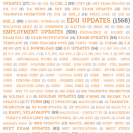
UPDATES
(27)
CSE_2
(55)
CTET
(3)
CRC
(1)
CSE
(2)
CUET EXAM UPDATES
(1)
D.A G.O
(5)
D.A NEWS
(8)
DEE
(11)
DEO EXAM UPDATES
(21)
DEO
TRANSFER-PROMOTION
(7)
DGE_2
(14)
DGE
(1)
DRESS_CODE
(1)
DSE
(1)
EDU UPDATES
(1568)
DSE_2
(85)
E-BOOKS DOWNLOAD
(1)
EDUCATION NEWS
(1)
EL SURRENDER
(1)
ELECTION
(2)
EMAIL ME
(1)
EMIS
(2)
EMPLOYMENT UPDATES
(506)
EQUIVALENCE OF DEGREE
(2)
EXAM UPDATES
(84)
EXAM ESLC
(8)
EXAM NOTIFICATION
(16)
EXCEL
TEMPLATE
(3)
FIND TEACHER POST
(10)
FORMS
(5)
G.K
FONTS -TAMIL
(1)
G.O DOWNLOAD
(28)
G.O UPDATES
(94)
NEWS
(17)
G.O_NO_001-100_2
(1)
G.O_NO_101-200_2
(2)
G.O_NO_201-300_2
(1)
G.O_NO_601-700_2
(1)
GPF
(2)
GUIDE - ARIVUKKADAL BOOKS
(1)
GUIDE - BRILLIANT GUIDE
(1)
GUIDE - DEIVA
GUIDE
(1)
GUIDE - DOLPHIN GUIDE
(1)
GUIDE - DON GUIDE
(1)
GUIDE - FULL MARKS
GUIDE
(1)
GUIDE - GEM GUIDE
(1)
GUIDE - JAMES GUIDE
(1)
GUIDE - JESVIN GUIDE
(1)
GUIDE - KONAR GUIDE
(1)
GUIDE - LOYOLA GUIDE
(1)
GUIDE - MERCY GUIDE
(1)
GUIDE - PENGUIN GUIDE
(1)
GUIDE - PREMIER GUIDE
(1)
GUIDE - SARAS GUIDE
(1)
GUIDE - SELECTION GUIDE
(1)
GUIDE - SURA GUIDE
(1)
GUIDE - SURYA GUIDE
(1)
HM TRANSFER-PROMOTION
GUIDE - WAY TO SUCCESS GUIDE
(1)
HM GUIDE
(1)
HOLIDAY UPDATES
(23)
(6)
HOLIDAY G.O
(5)
IFHRMS
(3)
INCOME TAX
IT FORM
(26)
UPDATES
(3)
IT UPDATES
(4)
JACTO GEO
(4)
JD TRANSFER-
PROMOTION
(4)
JEE NCHM UPDATES
(1)
JEE UPDATES
(2)
KALVI
(1)
KALVI TV_2
KALVI_VELAIVAIPPU
(89)
KALVISOLAI
(2)
KALVISOLAI - CONTACT US
(1)
- TODAY'S HEAD LINES
(3)
KAVITHAIKAL
(1)
LAB ASST
(2)
LEAVE
(1)
LOAN
(1)
MRB UPDATES
(13)
NAATIL INDRU
(3)
maternity leave
(1)
NCERT NEWS
(2)
NEET EXAM UPDATES
(82)
NEET STUDY
NEET NOTIFICATIONS
(1)