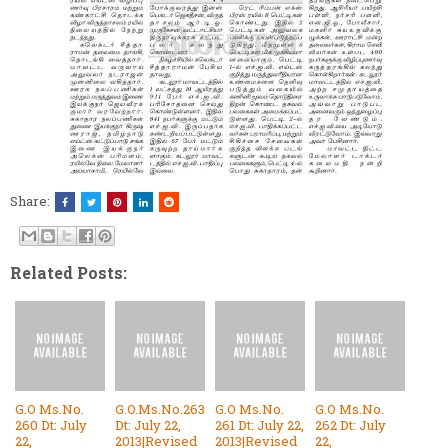
Share:
Related Posts:
G.O Ms.No.
G.O.Ms.No.263
G.O Ms.No.
G.O Ms.No.
260 Dt: July
Dt: July 22,
261 Dt: July 22,
262 Dt: July
22,
2013|Revised
2013|Revised
22,