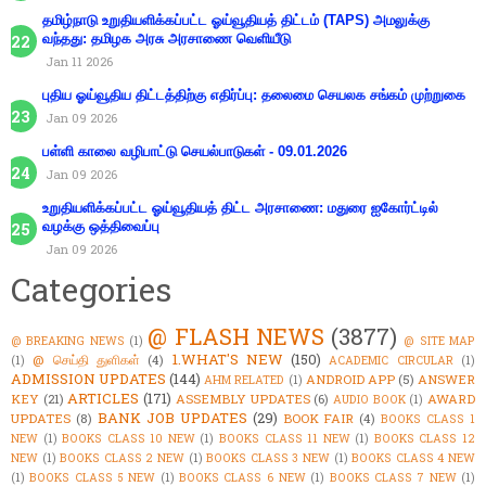
தமிழ்நாடு உறுதியளிக்கப்பட்ட ஓய்வூதியத் திட்டம் (TAPS) அமலுக்கு
வந்தது: தமிழக அரசு அரசாணை வெளியீடு
Jan 11 2026
புதிய ஓய்வூதிய திட்டத்திற்கு எதிர்ப்பு: தலைமை செயலக சங்கம் முற்றுகை
Jan 09 2026
பள்ளி காலை வழிபாட்டு செயல்பாடுகள் - 09.01.2026
Jan 09 2026
உறுதியளிக்கப்பட்ட ஓய்வூதியத் திட்ட அரசாணை: மதுரை ஐகோர்ட்டில்
வழக்கு ஒத்திவைப்பு
Jan 09 2026
Categories
@ FLASH NEWS
(3877)
@ BREAKING NEWS
(1)
@ SITE MAP
1.WHAT'S NEW
(150)
@ செய்தி துளிகள்
(4)
(1)
ACADEMIC CIRCULAR
(1)
ADMISSION UPDATES
(144)
ANDROID APP
(5)
ANSWER
AHM RELATED
(1)
ARTICLES
(171)
KEY
(21)
ASSEMBLY UPDATES
(6)
AWARD
AUDIO BOOK
(1)
BANK JOB UPDATES
(29)
UPDATES
(8)
BOOK FAIR
(4)
BOOKS CLASS 1
NEW
(1)
BOOKS CLASS 10 NEW
(1)
BOOKS CLASS 11 NEW
(1)
BOOKS CLASS 12
NEW
(1)
BOOKS CLASS 2 NEW
(1)
BOOKS CLASS 3 NEW
(1)
BOOKS CLASS 4 NEW
(1)
BOOKS CLASS 5 NEW
(1)
BOOKS CLASS 6 NEW
(1)
BOOKS CLASS 7 NEW
(1)