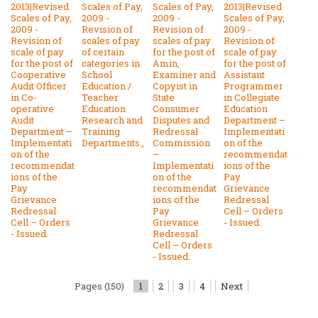
2013|Revised
Scales of Pay,
Scales of Pay,
2013|Revised
Scales of Pay,
2009 -
2009 -
Scales of Pay,
2009 -
Revision of
Revision of
2009 -
Revision of
scales of pay
scales of pay
Revision of
scale of pay
of certain
for the post of
scale of pay
for the post of
categories in
Amin,
for the post of
Cooperative
School
Examiner and
Assistant
Audit Officer
Education /
Copyist in
Programmer
in Co-
Teacher
State
in Collegiate
operative
Education
Consumer
Education
Audit
Research and
Disputes and
Department –
Department –
Training
Redressal
Implementati
Implementati
Departments.,
Commission
on of the
on of the
–
recommendat
recommendat
Implementati
ions of the
ions of the
on of the
Pay
Pay
recommendat
Grievance
Grievance
ions of the
Redressal
Redressal
Pay
Cell – Orders
Cell – Orders
Grievance
- Issued.
- Issued.
Redressal
Cell – Orders
- Issued.
Pages (150)
1
2
3
4
Next