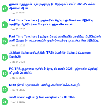
துணை மருத்துவப் படிப்புகளுக்கு நீட் தேர்வு கட்டாயம்: 2026-27 கல்வி
ஆண்டில் அமல்.
Jan 25 2026
Part Time Teachers | முதல்வரின் சிறப்பு மதிப்பெண்கள் அறிவிப்பு:
பகுதிநேர ஆசிரியர்கள் போராட்டம் தற்காலிக வாபஸ்.
Jan 25 2026
Part Time Teachers | தமிழக அரசுப் பள்ளிகளில் பகுதிநேர ஆசிரியர்கள்
பணி நிரந்தரம் - சட்டசபையில் முதல்-அமைச்சர் மு.க.ஸ்டாலின் அறிவிப்பு.
Jan 25 2026
ஆசிரியா் தோ்வு வாரியத்தின் (TRB) ஆண்டுத் தோ்வு அட்டவணை
வெளியீடு
Jan 24 2026
PG TRB முதுகலை ஆசிரியர் நேரடி நியமனம் 2025 - தற்காலிக தெரிவுப்
பட்டியல் வெளியீடு.
Jan 23 2026
MRB நர்சிங் உதவியாளர் பணிக்கு விண்ணப்பிக்க அழைப்பு
Jan 21 2026
பள்ளி காலை வழிபாட்டு செயல்பாடுகள் - 12.01.2026
Jan 12 2026