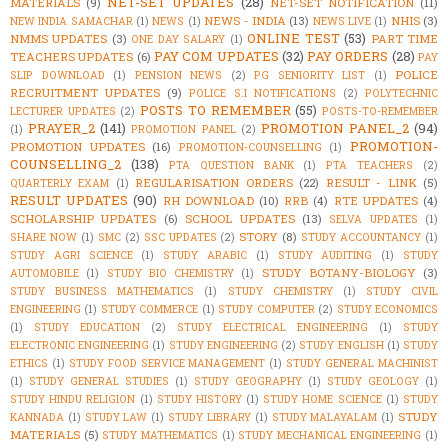
NET-SET UPDATES
(28)
MATERIALS
(9)
NET-SET NOTIFICATION
(11)
NEWS - INDIA
(13)
NHIS
(3)
NEW INDIA SAMACHAR
(1)
NEWS
(1)
NEWS LIVE
(1)
ONLINE TEST
(53)
NMMS UPDATES
(3)
PART TIME
ONE DAY SALARY
(1)
PAY COM UPDATES
(32)
PAY ORDERS
(28)
TEACHERS UPDATES
(6)
PAY
POLICE
SLIP DOWNLOAD
(1)
PENSION NEWS
(2)
PG SENIORITY LIST
(1)
RECRUITMENT UPDATES
(9)
POLICE S.I NOTIFICATIONS
(2)
POLYTECHNIC
POSTS TO REMEMBER
(55)
LECTURER UPDATES
(2)
POSTS-TO-REMEMBER
PRAYER_2
(141)
PROMOTION PANEL_2
(94)
(1)
PROMOTION PANEL
(2)
PROMOTION-
PROMOTION UPDATES
(16)
PROMOTION-COUNSELLING
(1)
COUNSELLING_2
(138)
PTA QUESTION BANK
(1)
PTA TEACHERS
(2)
REGULARISATION ORDERS
(22)
RESULT - LINK
(5)
QUARTERLY EXAM
(1)
RESULT UPDATES
(90)
RH DOWNLOAD
(10)
RRB
(4)
RTE UPDATES
(4)
SCHOLARSHIP UPDATES
(6)
SCHOOL UPDATES
(13)
SELVA UPDATES
(1)
STORY
(8)
SHARE NOW
(1)
SMC
(2)
SSC UPDATES
(2)
STUDY ACCOUNTANCY
(1)
STUDY AGRI SCIENCE
(1)
STUDY ARABIC
(1)
STUDY AUDITING
(1)
STUDY
STUDY BOTANY-BIOLOGY
(3)
AUTOMOBILE
(1)
STUDY BIO CHEMISTRY
(1)
STUDY BUSINESS MATHEMATICS
(1)
STUDY CHEMISTRY
(1)
STUDY CIVIL
ENGINEERING
(1)
STUDY COMMERCE
(1)
STUDY COMPUTER
(2)
STUDY ECONOMICS
(1)
STUDY EDUCATION
(2)
STUDY ELECTRICAL ENGINEERING
(1)
STUDY
ELECTRONIC ENGINEERING
(1)
STUDY ENGINEERING
(2)
STUDY ENGLISH
(1)
STUDY
ETHICS
(1)
STUDY FOOD SERVICE MANAGEMENT
(1)
STUDY GENERAL MACHINIST
(1)
STUDY GENERAL STUDIES
(1)
STUDY GEOGRAPHY
(1)
STUDY GEOLOGY
(1)
STUDY HINDU RELIGION
(1)
STUDY HISTORY
(1)
STUDY HOME SCIENCE
(1)
STUDY
STUDY
KANNADA
(1)
STUDY LAW
(1)
STUDY LIBRARY
(1)
STUDY MALAYALAM
(1)
MATERIALS
(5)
STUDY MATHEMATICS
(1)
STUDY MECHANICAL ENGINEERING
(1)