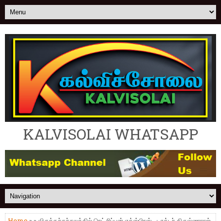
KALVISOLAI WHATSAPP
Home
» » விருத்தச்சச்சலத்தில் ரெட் ரிப்பன் எக்ஸ்பிரஸ் - டாக்டர் கிருஷ்ணராஜ்