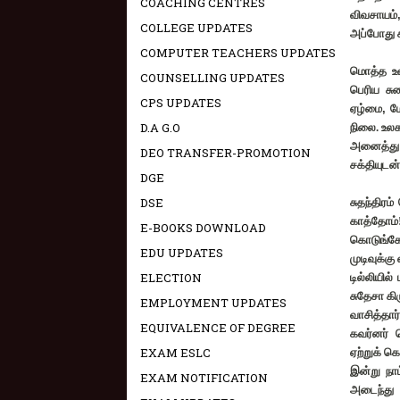
COACHING CENTRES
விவசாயம்
COLLEGE UPDATES
அப்போது 
COMPUTER TEACHERS UPDATES
மொத்த உள்
COUNSELLING UPDATES
பெரிய சு
CPS UPDATES
ஏழ்மை
,
ம
D.A G.O
நிலை. உலக
அனைத்து 
DEO TRANSFER-PROMOTION
சக்தியுடன
DGE
DSE
சுதந்திரம
காத்தோம்
E-BOOKS DOWNLOAD
கொடுங்கோ
EDU UPDATES
முடிவுக்க
ELECTION
டில்லியில்
சுதேசா கி
EMPLOYMENT UPDATES
வாசித்தார்
EQUIVALENCE OF DEGREE
கவர்னர் 
EXAM ESLC
ஏற்றுக் 
இன்று ந
EXAM NOTIFICATION
அடைந்து வ