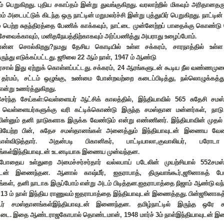
் பெறுகிறது. புதிய சகாப்தம் இன்று துவங்குகிறது. வரலாற்றில் மிகவும் அரிதானத
ம் அடைபட்டுக் கிடந்த ஒரு நாட்டின் மறுமலர்ச்சி இன்று புத்துயிர் பெறுகிறது. நாட்டி
் பெற்ற சுதந்திரத்தை பேணிக் காக்கவும்
,
நாட்டை முன்னேற்றப் பாதைக்கு கொண்டு 
 சேவைக்காவும்
,
மனிதநேயத்திற்காகவும் அர்ப்பணித்து அயராது உழைப்போம்.
 என்ன சொல்கிறது
?
நமது தேசிய கொடியில் உள்ள சக்கரம்
,
சாரநாத்தில் உள
ிருந்து எடுக்கப்பட்டது. ஜூலை
22
ஆம் நாள்
, 1947
ம் ஆண்டு
சால் இது ஏற்றுக் கொள்ளப்பட்டது. சக்கரம்
, 24
ஆரங்களுடன் கூடிய நீல வண்ணமுட
,
தர்மம்
,
சட்டம் ஒழுங்கு
,
உண்மை போன்றவற்றை கடைப்பிடித்து
,
நல்லொழுக்கத்
என்று உணர்த்துகிறது.
சேர்ந்த சேய்கள்:வெள்ளையர் ஆட்சிக் காலத்தில்
,
இந்தியாவில்
565
சுதேசி சமஸ
 வெள்ளையர்களுக்கு வரி கட்டிக்கொண்டு இருந்த சமஸ்தான மன்னர்கள்
,
நாடு
ின்னும் தனி நாடுகளாக இருக்க வேண்டும் என்று எண்ணினர். இந்தியாவின் முதல்
ியேற்ற பின்
,
சுதேச சமஸ்தானங்கள் அனைத்தும் இந்தியாவுடன் இணைய வேண
ோள்விடுத்தார். அதன்படி பிகானிகர்
,
பாட்டியாலா
,
குவாலியர்
,
பரோடா
்கள்இந்தியாவுடன் உடனடியாக இணைய முன்வந்தன.
்போதைய உள்துறை அமைச்சர்சர்தார் வல்லபாய் படேலின் முயற்சியால்
552
சமஸ
வுடன் இணைந்தன. ஆனால் காஷ்மீர்
,
ஐதராபாத்
,
திருவாங்கூர்
,
ஜூனாகத் போ
்கள்
,
தனி நாடாக இருப்போம் என்று அடம் பிடித்தன.ஐதராபாத்தை நிஜாம் ஆண்டு வந்
்
13
ம் நாள் இந்திய ராணுவம் ஐதராபாத்தை இந்தியாவுடன் இணைத்தது. பின்ஜூனாகத
கூர் சமஸ்தானங்கள்இந்தியாவுடன் இணைந்தன. தமிழ்நாட்டில் இருந்த ஒரே 
ோட்டை. இதை ஆண்டராஜகோபால் தொண்டமான்
, 1948
மார்ச்
3
ம் நாள்இந்தியாவுடன் இ