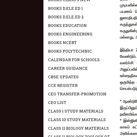
முடியவில
BOOKS D.ELE.ED 1
பயணம் ச
BOOKS D.ELE.ED 2
ஜனாதிபதி
கருத்துகள்
BOOKS EDUCATION
கருதுகின்
BOOKS ENGINEERING
மல்லாது
,
BOOKS NCERT
இந்தியா
BOOKS POLYTECHNIC
வேண்டும்.
CALENDAR FOR SCHOOLS
வளர்ச்சி
CAREER GUIDANCE
அனுப்பவ
உள்ளநதிக
CBSE UPDATES
ஒருமித்த
CCE REGISTER
செயல்படுத்
CEO TRANSFER-PROMOTION
*
ஆண்டுதோ
CEO LIST
இருப்பினு
CLASS 1 STUDY MATERIALS
நவீனமிக்
CLASS 10 STUDY MATERIALS
*
இன்ஜினி
காலம் கட
CLASS 11 BIOLOGY MATERIALS
அளிக்கலாம
CLASS 11 BIOLOGY ZOOLOGY OT -