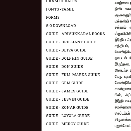
EXAM UPDATES
வாழ்வையும
FONTS -TAMIL
நீண்ட கால
குடிமகனும
FORMS
மக்களின்
G.O DOWNLOAD
சக்கரம்
GUIDE - ARIVUKKADAL BOOKS
ஸ்தூபியில
இந்திய அர
GUIDE - BRILLIANT GUIDE
சத்தியம்
GUIDE - DEIVA GUIDE
வேண்டும் 
GUIDE - DOLPHIN GUIDE
தாயுடன் 
இருந்தன.
GUIDE - DON GUIDE
அடைந்த ப
GUIDE - FULL MARKS GUIDE
நேரு பதவ
GUIDE - GEM GUIDE
வேண்டுக
சமஸ்தானங
GUIDE - JAMES GUIDE
பின்
,
அப
GUIDE - JESVIN GUIDE
இந்தியா
GUIDE - KONAR GUIDE
சமஸ்தானங
செப்டம்பர
GUIDE - LOYOLA GUIDE
திருவாங்
GUIDE - MERCY GUIDE
புதுக்க