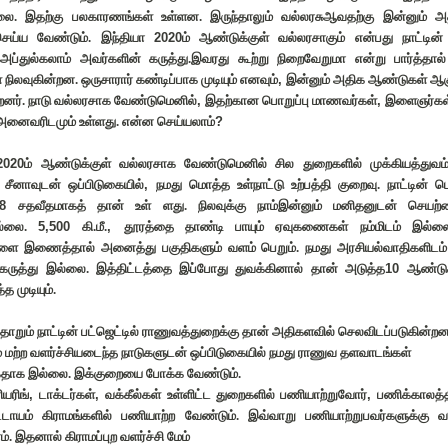
்லை. இதற்கு பலகாரணங்கள் உள்ளன. இருந்தாலும் வல்லரசுஆவதற்கு இன்னும் அ
ெய்ய வேண்டும். இந்தியா
2020
ம் ஆண்டுக்குள் வல்லரசாகும் என்பது நாட்டின்
அப்துல்கலாம் அவர்களின் கருத்து.இவரது கூற்று நிறைவேறுமா என்று பார்த்தால
 நிலவுகின்றன. ஒருசாரார் கண்டிப்பாக முடியும் எனவும்
,
இன்னும் அதிக ஆண்டுகள் ஆகு
றனர். நாடு வல்லரசாக வேண்டுமெனில்
,
இதற்கான பொறுப்பு மாணவர்கள்
,
இளைஞர்கள்
அனைவரிடமும் உள்ளது. என்ன செய்யலாம்
?
2020
ம் ஆண்டுக்குள் வல்லரசாக வேண்டுமெனில் சில துறைகளில் முக்கியத்துவம
 சீனாவுடன் ஒப்பிடுகையில்
,
நமது மொத்த உள்நாட்டு உற்பத்தி குறைவு. நாட்டின்
8
சதவீதமாகத் தான் உள் ளது. நிலவுக்கு நாம்இன்னும் மனிதனுடன் செய
ில்லை.
5,500
கி.மீ.
,
தூரத்தை தாண்டி பாயும் ஏவுகணைகள் நம்மிடம் இல்லை.
ளை இணைத்தால் அனைத்து பகுதிகளும் வளம் பெறும். நமது அரசியல்வாதிகளிடம் 
 கருத்து இல்லை. இத்திட்டத்தை இப்போது துவக்கினால் தான் அடுத்த
10
ஆண்டு
த முடியும்.
றும் நாட்டின் பட்ஜெட்டில் ராணுவத்துறைக்கு தான் அதிகளவில் செலவிடப்படுகின்றன
ம் மற்ற வளர்ச்சியடைந்த நாடுகளுடன் ஒப்பிடுகையில் நமது ராணுவ தளவாடங்கள்
கதாக இல்லை. இக்குறையை போக்க வேண்டும்.
யரிங்
,
டாக்டர்கள்
,
வக்கீல்கள் உள்ளிட்ட துறைகளில் பணியாற்றுவோர்
,
பணிக்காலத்த
்டாயம் கிராமங்களில் பணியாற்ற வேண்டும். இவ்வாறு பணியாற்றுபவர்களுக்கு வ
். இதனால் கிராமப்புற வளர்ச்சி மேம்