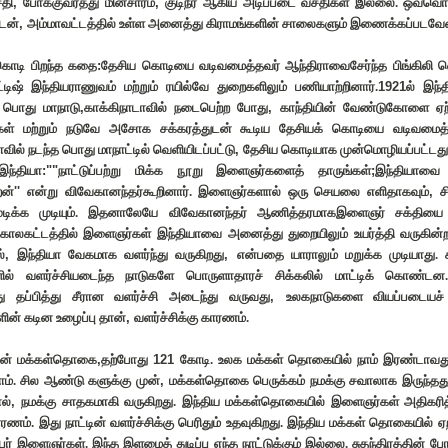
தி
,
போக்குவரத்து மின்சாரம்
,
குடிநீர் ஆகிய அடிப்படை வசதிகள் இல்லை. ஒவ்வொ
டன்
,
அம்மாவட்டத்தில் உள்ள அனைத்து கிராமங்களின் சாலைகளும் இணைக்கப்படவேண
கொடி பிறந்த கதை
:
தேசிய கொடியை வடிவமைத்தவர் ஆந்திராவைசேர்ந்த பிங்கிலி 
ட்டிஷ் இந்தியராணுவம் மற்றும் ரயில்வே துறைகளிலும் பணியாற்றினார்.
1921
ல் இந்
் பொது மாநாடு
,
காக்கிநாடாவில் நடைபெற்ற போது
,
காந்தியின் வேண்டுகோளை ஏற்
் மற்றும் நடுவே அசோக சக்கரத்துடன் கூடிய தேசியக் கொடியை வடிவமைத்த
ில் நடந்த பொது மாநாட்டில் வெளியிடப்பட்டு
,
தேசிய கொடியாக முன்மொழியப்பட்டது
ந்தியா
:""
நாட்டுப்பற்று மிக்க நூறு இளைஞர்களைத் தாருங்கள்
;
இந்தியாவை உ
ேன்
''
என்று விவேகானந்தர்கூறினார். இளைஞர்களால் ஒரு செயலை எளிதாகவும்
,
ச
ுடிக்க முடியும். இதனாலேயே விவேகானந்தர் ஆணித்தரமாகஇளைஞர் சக்தியை ந
ாலகட்டத்தில் இளைஞர்கள் இந்தியாவை அனைத்து துறையிலும் உயர்த்தி வருகின்ற
்
,
இந்தியா வேகமாக வளர்ந்து வருகிறது
,
என்பதை யாராலும் மறுக்க முடியாது. 
ல் வளர்ச்சியடைந்த நாடுகளே பொருளாதாரச் சிக்கலில் மாட்டிக் கொண்டன.
்து தப்பித்து சீரான வளர்ச்சி அடைந்து வருவது
,
உலகநாடுகளை வியப்படையச் 
ளின் கடின உழைப்பு தான்
,
வளர்ச்சிக்கு காரணம்.
ின் மக்கள்தொகை
,
தற்போது
121
கோடி. உலக மக்கள் தொகையில் நாம் இரண்டாவது
ம். சில ஆண்டு களுக்கு முன்
,
மக்கள்தொகை பெருக்கம் நமக்கு சவாலாக இருந்தது
ல்
,
நமக்கு சாதகமாகி வருகிறது. இந்திய மக்கள்தொகையில் இளைஞர்கள் அதிகரித்
ரணம். இது நாட்டின் வளர்ச்சிக்கு பெரிதும் உதவுகிறது. இந்திய மக்கள் தொகையில் 
ேர் இளைஞர்கள். இந்த இளமைத் துடிப்பு எந்த நாட்டுக்கும் இல்லை. சுதந்திரத்தின் ப