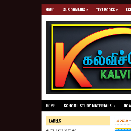
»
»
HOME
SUB DOMAINS
TEXT BOOKS
SC
»
HOME
SCHOOL STUDY MATERIALS
DO
LABELS
Home
»
@ FLASH NEWS