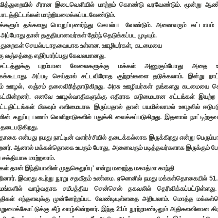
ல்வித்துறையில் சீரான இடைவெளியில் மாற்றம் கொண்டு வரவேண்டும். மூன்று ஆண்
ாடத்திட்டங்கள் மாற்றியமைக்கப்படவேண்டும்.
்களும் தங்களது பொறுப்புணர்ந்து செயல்பட வேண்டும். அனைவரும் கட்டாயம் 
 அப்போது தான் தகுதியானவர்கள் தேர்ந் தெடுக்கப்பட முடியும்.
ு துறைகள் செயல்படாதவையாக உள்ளன. ஊழியர்கள்
,
கடமையை
ு லஞ்சத்தை எதிர்பார்ப்பது கேவலமானது.
சட்டத்துக்கு புறம்பான வேலைகளுக்கு மக்கள் அணுகும்போது அதை ஊ
கக்கூடாது. அப்படி செய்தால் சட்டவிரோத குற்றங்களை தடுக்கலாம். இன்று நாட்ட
ும் ஊழல்
,
லஞ்சம் தலைவிரித்தாடுகிறது. அரசு ஊழியர்கள் தங்களது கடமையை ச
ேட்கின்றனர். எனவே ஊழல்வாதிகளுக்கு எதிராக கடுமையான சட்டங்கள் இயற்ற 
சட்டதிட்டங்கள் மிகவும் எளிமையாக இருப்பதால் தான் பயமில்லாமல் ஊழலில் ஈடுபட
ளின் கறுப்பு பணம் வெளிநாடுகளில் பதுக்கி வைக்கப்படுகிறது. இதனால் நாட்டிற்க
 தடைபடுகிறது.
ொகை என்பது நமது நாட்டின் வளர்ச்சியில் தடைக்கல்லாக இருக்கிறது என்று பெரும
்றனர். ஆனால் மக்கள்தொகை உயரும் போது
,
அனைவரும் படித்தவர்களாக இருக்கும் ப
 சக்தியாக மாற்றலாம்.
கள் தான் இந்தியாவின் முதுகெலும்பு
'
என்று மறைந்த மகாத்மா காந்தி
ூறினார். இவரது கூற்று நூறு சதவீதம் உண்மை. ஏனெனில் நமது மக்கள்தொகையில்
51
ாமங்களில் வாழ்வதாக சமீபத்திய சென்செஸ் தகவலில் தெரிவிக்கப்பட்டுள்ளத
குதிகள் எந்தளவுக்கு முன்னேற்றப்பட வேண்டியுள்ளதை அறியலாம். மொத்த மக்கள
வறுமைக்கோட்டுக்கு கீழ் வாழ்கின்றனர். இந்த
21
ம் நூற்றாண்டிலும் அதிகளவிலான கி