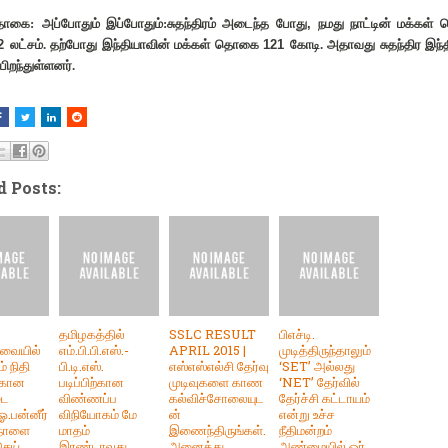
தொகை:
அப்போதும் இப்போதும்:சுதந்திரம் அடைந்த போது
,
நமது நாட்டின் மக்க
2
லட்சம். தற்போது இந்தியாவின் மக்கள் தொகை
121
கோடி. அதாவது சுதந்திர இந்த
பிறந்துள்ளனர்.
d Posts:
தமிழகத்தில்
SSLC RESULT
பிஎச்டி.
ரவையில்
எம்.பி.பி.எஸ்.-
APRIL 2015 |
முடித்திருந்தாலும்
் நிதி
பி.டி.எஸ்.
எஸ்எஸ்எல்சி தேர்வு
‘SET’ அல்லது
்கான
படிப்பிற்கான
முடிவுகளை காண
‘NET’ தேர்வில்
டை
விண்ணப்ப
கல்விச்சோலையுட
தேர்ச்சி கட்டாயம்
ஓ.பன்னீர்
விநியோகம் மே
ன்
என்று உச்ச
 நாளை
மாதம்
இணைந்திருங்கள்.
நீதிமன்றம்
செய்
இரண்டாவது
அனைத்து
அண்மையில் ஓர்