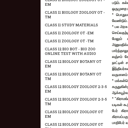
படும். க
EM
ஒருமுறை ப
CLASS 11 BIOLOGY ZOOLOGY OT -
*
பொதுமக
TM
வேண்டும்.
CLASS 11 STUDY MATERIALS
*
பல அரச
CLASS 11 ZOOLOGY OT -EM
செய்வதற்க
மேலும் 
CLASS 11 ZOOLOGY OT -TM
அனுமதிக்
CLASS 12 BIO BOT - BIO ZOO
பார்த்தால
ONLINE TEST WITH AUDIO
லஞ்சம் க
CLASS 12 BIOLOGY BOTANY OT
நாட்டின் 
EM
இந்தியர்க
CLASS 12 BIOLOGY BOTANY OT
வருமானம்
TM
*
மக்கள்த
CLASS 12 BIOLOGY ZOOLOGY 2-3-5
கருதுகின
EM
ஆக்கபூர்வ
CLASS 12 BIOLOGY ZOOLOGY 2-3-5
* "
கிராமங்
TM
யடிகள் க
பேர் கிர
CLASS 12 BIOLOGY ZOOLOGY OT
EM
கிராமப்ப
பாதிபேர் 
CLASS 12 BIOLOGY ZOOLOGY OT