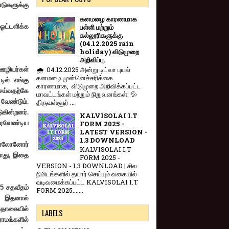
டுகளுக்கு
கனமழை காரணமாக
ஓட்டளிக்க
பள்ளி மற்றும்
கல்லூரிகளுக்கு
(04.12.2025 rain
holiday) விடுமுறை
அறிவிப்பு.
🌧️ 04.12.2025 அன்று டிட்வா புயல்
ழியர்கள்
கனமழை முன்னெச்சரிக்கை
ில் எங்கு
காரணமாக, விடுமுறை அறிவிக்கப்பட்ட
ெய்வதற்கே
மாவட்டங்கள் மற்றும் நிறுவனங்கள்: 💦
திருவள்ளூர் ...
வேண்டும்.
ுகின்றனர்.
KALVISOLAI I.T
FORM 2025 -
ுவரவேண்டிய
LATEST VERSION -
1.3 DOWNLOAD
்பாலோனோர்
KALVISOLAI I.T
ோது
,
இதை
FORM 2025 -
VERSION - 1.3 DOWNLOAD | சில
நிமிடங்களில் தயார் செய்யும் வகையில்
வடிவமைக்கப்பட்ட KALVISOLAI I.T
.5
சதவீதம்
FORM 2025.......
ு. இதனால்
்தொகையில்
LABELS
ராமங்களில்