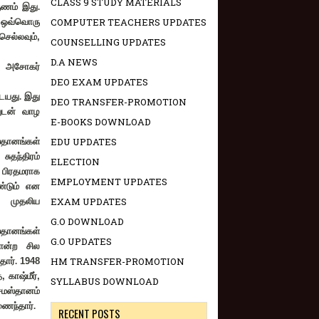
CLASS 9 STUDY MATERIALS
ருணம் இது.
COMPUTER TEACHERS UPDATES
ன் ஒவ்வொரு
செல்லவும்
,
COUNSELLING UPDATES
D.A NEWS
்ள அசோகர்
DEO EXAM UPDATES
ையது. இது
DEO TRANSFER-PROMOTION
துடன் வாழ
E-BOOKS DOWNLOAD
EDU UPDATES
்தானங்கள்
 சுதந்திரம்
ELECTION
 பிரதமராக
EMPLOYMENT UPDATES
்டும் என
EXAM UPDATES
 முதலிய
G.O DOWNLOAD
்தானங்கள்
G.O UPDATES
ன்ற சில
HM TRANSFER-PROMOTION
தார்.
1948
்
,
காஷ்மீர்
,
SYLLABUS DOWNLOAD
சமஸ்தானம்
ணைந்தார்.
RECENT POSTS