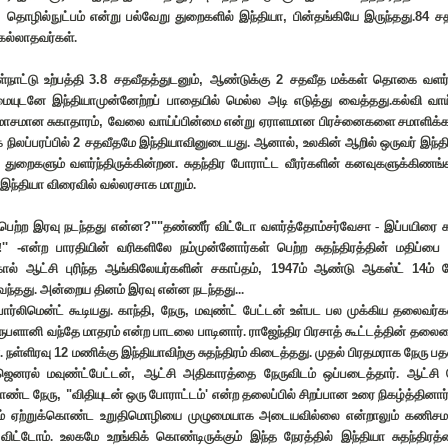
,
தொழில்நுட்பம் என்று பல்வேறு துறைகளில் இந்தியா
,
பின்தங்கியே இருந்தது.
84
சத
கல்லாதவர்கள்.
நாட்டு உற்பத்தி
3.8
சதவீதத்துடனும்
,
ஆண்டுக்கு
2
சதவீத மக்கள் தொகை வளர்ச்
மையுடனே இந்தியாமுன்னேற்றப் பாதையில் மெல்ல அடி எடுத்து வைத்தது.கல்வி வாய
ோசமான சுகாதாரம்
,
வேலை வாய்ப்பின்மை என்று ஏராளமான பிரச்னைகளை சமாளிக்
 நிலப்பரப்பில்
2
சதவீதமே இந்தியாவினுடையது. ஆனால்
,
உலகின் ஆறில் ஒருவர் இந்தி
துறைகளும் வளர்ந்திருக்கின்றன. சுதந்திர போராட்ட வீரர்களின் கனவுகளுக்கிணங்
்இந்தியா விரைவில் வல்லரசாக மாறும்.
் பெற்ற இரவு நடந்தது என்ன
?""
தண்ணீர் விட்டோ வளர்த்தோம்சர்வேசா - இப்பயிரை 
!
'' -
என்ற பாரதியின் வரிகளிலே நம்முன்னோர்கள் பெற்ற சுதந்திரத்தின் மதிப்பை 
ல் ஆட்சி புரிந்த ஆங்கிலேயர்களின் சகாப்தம்
, 1947
ம் ஆண்டு ஆகஸ்ட்
14
ம் 
ு வந்தது. அன்றைய தினம் இரவு என்ன நடந்தது...
 பார்லிமென்ட் கூடியது. காந்தி
,
நேரு
,
மவுண்ட் பேட்டன் உள்பட பல முக்கிய தலைவர்கள
ருபளானி வந்தே மாதரம் என்ற பாடலை பாடினார். ராஜேந்திர பிரசாத் கூட்டத்தின் த
. நள்ளிரவு
12
மணிக்கு இந்தியாவிற்கு சுதந்திரம் கிடைத்தது. முதல் பிரதமராக நேரு பதவ
ஜெனரல் மவுண்ட்பேட்டன்
,
ஆட்சி அதிகாரத்தை நேருவிடம் ஒப்படைத்தார். ஆட்சி
கொண்ட நேரு
, "
விதியுடன் ஒரு போராட்டம்
'
என்ற தலைப்பில் சிறப்பான உரை நிகழ்த்தினார
ாம் ஏற்றுக்கொண்ட உறுதிமொழியை முழுமையாக அடையவில்லை என்றாலும் கணிச
ிட்டோம். உலகமே உறங்கிக் கொண்டிருக்கும் இந்த நேரத்தில் இந்தியா சுதந்திரத்த