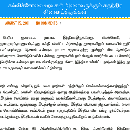
கல்விச்சோலை உறவுகள் அனைவருக்கும் சுதந்திர
தினவாழ்த்துக்கள்
AUGUST 15, 2011
NO COMMENTS
 பெரிய ஜனநாயக நாடாக இந்தியாஇருக்கிறது. விண்வெளி
,
ுளாதாரம்
,
ராணுவம்
,
அணு சக்தி உள்ளிட்ட அனைத்து துறைகளிலும் உலகளவில் குறிப்
யைஎட்டியுள்ளது. ஆனால் வல்லரசு நாடாக உருவாவதற்கு இன்னும் சில ஆண்டுக
ல்லரசாக வேண்டுமெனில் பல்வேறு துறைகளில் நாம் மேலும் வளர்ச்சியடைய வேண்டும
மெரிக்கா வல்லரசு நாடாக விளங்குகிறது. சீனா
,
இந்தியா உள்ளிட்ட நாடுகள் இந்த நூ
ாடாக உருவாகும் என கணிக்கப்பட்டுள்ளது.
ாடு என்பது உள்நாட்டிலும்
,
உலக நாடுகள் மத்தியிலும் செல்வாக்கைநிலைநிறுத்தும
்க வேண்டும். உலகின் எப்பகுதியிலும் தனது ஆதிக்கத்தை பயன்படுத்தும் அளவுக்க
 இருக்க வேண்டும். நமது ராணுவம் உலகில்இரண்டாவது இடத்திலும்
,
விமானப்படை
்
,
கடற்படை மூன்றாவது இடத்திலும் உள்ளது. இந்திய வியாபார நிறுவனங்கள்
,
வெளி
கொண்டுள்ளன. சாப்ட்வேர் துறை ஏற்றுமதியில் இந்தியாவின் பங்கு குறிப்பிடத்தக
டைந்துள்ளது. இந்தியர்கள் உலகில் அனைத்துபகுதிகளிலும் வாழ்கின்றனர்.
சுதந்திரம் பெற்று
65
ஆண்டுகள்ஆகிவிட்டன. இந்த ஆண்டுகளில் இந்தியா