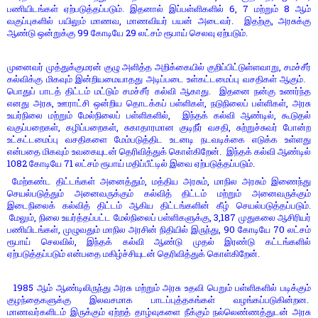
6, 7
8
பணியிடங்கள் ஏற்படுத்தப்படும். இதனால் இப்பள்ளிகளில்
மற்றும்
ஆம்
,
,
வகுப்புகளில் பயிலும் மாணவ
மாணவியர் பயன் அடைவர். இதற்கு
அரசுக்கு
99
29
ஆண்டு ஒன்றுக்கு
கோடியே
லட்சம் ரூபாய் செலவு ஏற்படும்.
,
முனைவர் முத்துக்குமரன் குழு அளித்த அறிக்கையில் குறிப்பிட்டுள்ளவாறு
சமச்சீர்
கல்விக்கு மிகவும் இன்றியமையாதது அடிப்படை உள்கட்டமைப்பு வசதிகள் ஆகும்.
பொதுப் பாடத் திட்டம் மட்டும் சமச்சீர் கல்வி ஆகாது. இதனை நன்கு உணர்ந்த
,
,
,
எனது அரசு
ஊராட்சி ஒன்றிய தொடக்கப் பள்ளிகள்
நடுநிலைப் பள்ளிகள்
அரசு
,
,
உயர்நிலை மற்றும் மேல்நிலைப் பள்ளிகளில்
இந்தக் கல்வி ஆண்டில்
கூடுதல்
,
,
,
வகுப்பறைகள்
கழிப்பறைகள்
சுகாதாரமான குடிநீர் வசதி
சுற்றுச்சுவர் போன்ற
உட்கட்டமைப்பு வசதிகளை மேம்படுத்திட உடனடி நடவடிக்கை எடுக்க உள்ளது
என்பதை மிகவும் உவகையுடன் தெரிவித்துக் கொள்கிறேன். இந்தக் கல்வி ஆண்டில்
1082
71
கோடியே
லட்சம் ரூபாய் மதிப்பீட்டில் இவை ஏற்படுத்தப்படும்.
,
,
மேற்கண்ட திட்டங்கள் அனைத்தும்
மத்திய அரசும்
மாநில அரசும் இணைந்து
செயல்படுத்தும் அனைவருக்கும் கல்வித் திட்டம் மற்றும் அனைவருக்கும்
இடைநிலைக் கல்வித் திட்டம் ஆகிய திட்டங்களின் கீழ் செயல்படுத்தப்படும்.
,
, 3,187
மேலும்
நிலை உயர்த்தப்பட்ட மேல்நிலைப் பள்ளிகளுக்கு
முதுகலை ஆசிரியர்
,
, 90
70
பணியிடங்கள்
முழுவதும் மாநில அரசின் நிதியில் இருந்து
கோடியே
லட்சம்
,
ரூபாய் செலவில்
இந்தக் கல்வி ஆண்டு முதல் இரண்டு கட்டங்களில்
ஏற்படுத்தப்படும் என்பதை மகிழ்ச்சியுடன் தெரிவித்துக் கொள்கிறேன்.
1985
ஆம் ஆண்டிலிருந்து அரசு மற்றும் அரசு உதவி பெறும் பள்ளிகளில் படிக்கும்
குழந்தைகளுக்கு இலவசமாக பாடப்புத்தகங்கள் வழங்கப்படுகின்றன.
மாணவர்களிடம் இருக்கும் ஏற்றத் தாழ்வுகளை நீக்கும் நல்லெண்ணத்துடன் அரசு