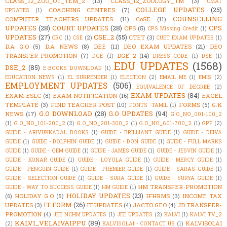
CLASS_12_ZOO_OT_TEM_2
(13)
CLASS_12_ZOOLOGY_TM
(3)
CMAT
COLLEGE UPDATES
(25)
COACHING CENTRES
(7)
UPDATES
(1)
COUNSELLING
COMPUTER TEACHERS UPDATES
(11)
CoSE
(11)
UPDATES
(28)
COURT UPDATES
(28)
CPS
CPS
(5)
CPS Missing Credit
(1)
UPDATES
(27)
CSE_2
(55)
CTET
(3)
CRC
(1)
CSE
(2)
CUET EXAM UPDATES
(1)
D.A G.O
(5)
D.A NEWS
(8)
DEE
(11)
DEO EXAM UPDATES
(21)
DEO
TRANSFER-PROMOTION
(7)
DGE_2
(14)
DGE
(1)
DRESS_CODE
(1)
DSE
(1)
EDU UPDATES
(1568)
DSE_2
(85)
E-BOOKS DOWNLOAD
(1)
EDUCATION NEWS
(1)
EL SURRENDER
(1)
ELECTION
(2)
EMAIL ME
(1)
EMIS
(2)
EMPLOYMENT UPDATES
(506)
EQUIVALENCE OF DEGREE
(2)
EXAM UPDATES
(84)
EXAM ESLC
(8)
EXAM NOTIFICATION
(16)
EXCEL
TEMPLATE
(3)
FIND TEACHER POST
(10)
FORMS
(5)
G.K
FONTS -TAMIL
(1)
G.O DOWNLOAD
(28)
G.O UPDATES
(94)
NEWS
(17)
G.O_NO_001-100_2
(1)
G.O_NO_101-200_2
(2)
G.O_NO_201-300_2
(1)
G.O_NO_601-700_2
(1)
GPF
(2)
GUIDE - ARIVUKKADAL BOOKS
(1)
GUIDE - BRILLIANT GUIDE
(1)
GUIDE - DEIVA
GUIDE
(1)
GUIDE - DOLPHIN GUIDE
(1)
GUIDE - DON GUIDE
(1)
GUIDE - FULL MARKS
GUIDE
(1)
GUIDE - GEM GUIDE
(1)
GUIDE - JAMES GUIDE
(1)
GUIDE - JESVIN GUIDE
(1)
GUIDE - KONAR GUIDE
(1)
GUIDE - LOYOLA GUIDE
(1)
GUIDE - MERCY GUIDE
(1)
GUIDE - PENGUIN GUIDE
(1)
GUIDE - PREMIER GUIDE
(1)
GUIDE - SARAS GUIDE
(1)
GUIDE - SELECTION GUIDE
(1)
GUIDE - SURA GUIDE
(1)
GUIDE - SURYA GUIDE
(1)
HM TRANSFER-PROMOTION
GUIDE - WAY TO SUCCESS GUIDE
(1)
HM GUIDE
(1)
HOLIDAY UPDATES
(23)
(6)
HOLIDAY G.O
(5)
IFHRMS
(3)
INCOME TAX
IT FORM
(26)
UPDATES
(3)
IT UPDATES
(4)
JACTO GEO
(4)
JD TRANSFER-
PROMOTION
(4)
JEE NCHM UPDATES
(1)
JEE UPDATES
(2)
KALVI
(1)
KALVI TV_2
KALVI_VELAIVAIPPU
(89)
KALVISOLAI
(2)
KALVISOLAI - CONTACT US
(1)