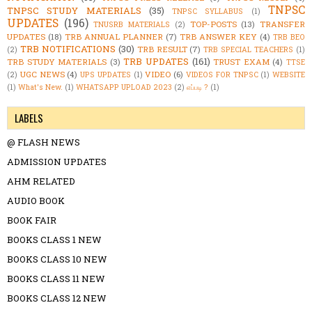
TNPSC
TNPSC STUDY MATERIALS
(35)
TNPSC SYLLABUS
(1)
UPDATES
(196)
TOP-POSTS
(13)
TRANSFER
TNUSRB MATERIALS
(2)
UPDATES
(18)
TRB ANNUAL PLANNER
(7)
TRB ANSWER KEY
(4)
TRB BEO
TRB NOTIFICATIONS
(30)
TRB RESULT
(7)
(2)
TRB SPECIAL TEACHERS
(1)
TRB UPDATES
(161)
TRB STUDY MATERIALS
(3)
TRUST EXAM
(4)
TTSE
UGC NEWS
(4)
VIDEO
(6)
(2)
UPS UPDATES
(1)
VIDEOS FOR TNPSC
(1)
WEBSITE
(1)
What's New.
(1)
WHATSAPP UPLOAD 2023
(2)
எப்படி ?
(1)
LABELS
@ FLASH NEWS
ADMISSION UPDATES
AHM RELATED
AUDIO BOOK
BOOK FAIR
BOOKS CLASS 1 NEW
BOOKS CLASS 10 NEW
BOOKS CLASS 11 NEW
BOOKS CLASS 12 NEW