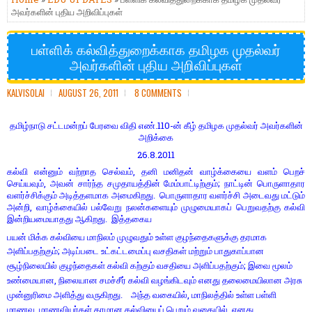
அவர்களின் புதிய அறிவிப்புகள்
பள்ளிக் கல்வித்துறைக்காக தமிழக முதல்வர்
அவர்களின் புதிய அறிவிப்புகள்
KALVISOLAI
AUGUST 26, 2011
8 COMMENTS
110-
தமிழ்நாடு சட்டமன்றப் பேரவை விதி எண்.
ன் கீழ் தமிழக முதல்வர் அவர்களின்
அறிக்கை
26.8.2011
,
கல்வி என்னும் வற்றாத செல்வம்
தனி மனிதன் வாழ்க்கையை வளம் பெறச்
,
;
செய்யவும்
அவன் சார்ந்த சமுதாயத்தின் மேம்பாட்டிற்கும்
நாட்டின் பொருளாதார
வளர்ச்சிக்கும் அடித்தளமாக அமைகிறது. பொருளாதார வளர்ச்சி அடைவது மட்டும்
,
அன்றி
வாழ்க்கையில் பல்வேறு நலன்களையும் முழுமையாகப் பெறுவதற்கு கல்வி
இன்றியமையாதது ஆகிறது. இத்தகைய
பயன் மிக்க கல்வியை மாநிலம் முழுவதும் உள்ள குழந்தைகளுக்கு தரமாக
அளிப்பதற்கும்;
அடிப்படை உட்கட்டமைப்பு வசதிகள் மற்றும் பாதுகாப்பான
;
சூழ்நிலையில் குழந்தைகள் கல்வி கற்கும் வசதியை அளிப்பதற்கும்
இவை மூலம்
,
உண்மையான
நிலையான சமச்சீர் கல்வி வழங்கிடவும் எனது தலைமையிலான அரசு
,
முன்னுரிமை அளித்து வருகிறது. அந்த வகையில்
மாநிலத்தில் உள்ள பள்ளி
,
,
மாணவ
மாணவியர்கள் தரமான கல்வியைப் பெறும் வகையில்
எனது