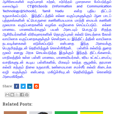
,
ஆசிரியைகளின் வகுப்புறைக் கற்றல்
கற்பித்தல் முறைகளை மேம்படுத்தும்
CT@Schools
(
வகையிலும்
Information and Communication
என்ற புதிய திட்டம்
Technology@Schools), Tamil Nadu
உருவாக்கப்படும். இத்திட்டத்தில் எல்லா வகுப்புகளுக்கும் ஆன பாடப்
புத்தகங்களின் உட்பொருளை கணினிமயமாக மாற்றி மையக் கணினி
மூலமாக வகுப்பறைகளில் வழங்க வழிவகை செய்யப்படும். எல்லா
மாணவ
மாணவியர்களும் பயன் அடையும் பொருட்டு சிறந்த
,
ஆசிரியர்களின் விரிவுரைகளின் தொகுப்புகள் கல்வி செயற்கை கோள்
வாயிலாக வகுப்பறைகளுக்குச் சென்றடைய இத்திட்டத்தின் வாயிலாக
நடவடிக்கைகள் எடுக்கப்படும் என்பதை இந்த அவைக்கு
பெருமிதத்துடன் தெரிவித்துக் கொள்கிறேன். பள்ளிக் கல்வித் துறை
மூலம் எனது அரசு செயல்படுத்த இருக்கும் இந்தத் திட்டங்களால்
,
மாநிலத்தில் உள்ள பள்ளி மாணவ
மாணவியர்கள்
உரிய உட்கட்டமைப்பு
,
,
வசதிகளுடன் கூடிய பள்ளிகளில்
மிகவும் உகந்த சூழலில்
தரமான
,
,
கல்வி கற்கும் நிலை உருவாகி
உண்மையான சமச்சீர் கல்வி கிடைக்க
,
வழி வகுக்கும் என்பதை மகிழ்ச்சியுடன் தெரிவித்துக் கொண்டு
அமைகிறேன்.
Share:
Related Posts: