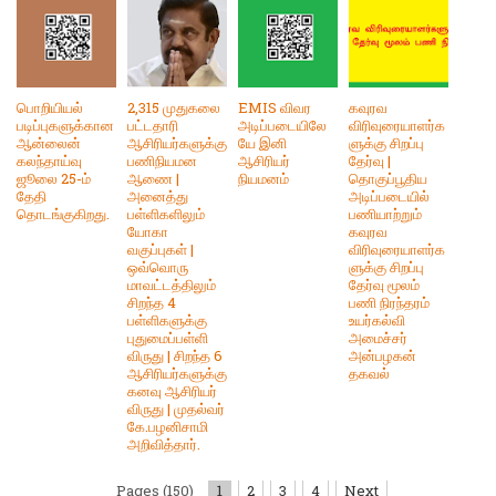
பொறியியல்
2,315 முதுகலை
EMIS விவர
கவுரவ
படிப்புகளுக்கான
பட்டதாரி
அடிப்படையிலே
விரிவுரையாளர்க
ஆன்லைன்
ஆசிரியர்களுக்கு
யே இனி
ளுக்கு சிறப்பு
கலந்தாய்வு
பணிநியமன
ஆசிரியர்
தேர்வு |
ஜூலை 25-ம்
ஆணை |
நியமனம்
தொகுப்பூதிய
தேதி
அனைத்து
அடிப்படையில்
தொடங்குகிறது.
பள்ளிகளிலும்
பணியாற்றும்
யோகா
கவுரவ
வகுப்புகள் |
விரிவுரையாளர்க
ஒவ்வொரு
ளுக்கு சிறப்பு
மாவட்டத்திலும்
தேர்வு மூலம்
சிறந்த 4
பணி நிரந்தரம்
பள்ளிகளுக்கு
உயர்கல்வி
புதுமைப்பள்ளி
அமைச்சர்
விருது | சிறந்த 6
அன்பழகன்
ஆசிரியர்களுக்கு
தகவல்
கனவு ஆசிரியர்
விருது | முதல்வர்
கே.பழனிசாமி
அறிவித்தார்.
Pages (150)
1
2
3
4
Next