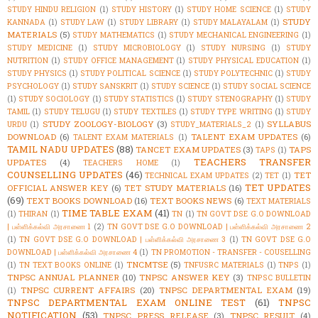
STUDY HINDU RELIGION
(1)
STUDY HISTORY
(1)
STUDY HOME SCIENCE
(1)
STUDY
STUDY
KANNADA
(1)
STUDY LAW
(1)
STUDY LIBRARY
(1)
STUDY MALAYALAM
(1)
MATERIALS
(5)
STUDY MATHEMATICS
(1)
STUDY MECHANICAL ENGINEERING
(1)
STUDY MEDICINE
(1)
STUDY MICROBIOLOGY
(1)
STUDY NURSING
(1)
STUDY
NUTRITION
(1)
STUDY OFFICE MANAGEMENT
(1)
STUDY PHYSICAL EDUCATION
(1)
STUDY PHYSICS
(1)
STUDY POLITICAL SCIENCE
(1)
STUDY POLYTECHNIC
(1)
STUDY
PSYCHOLOGY
(1)
STUDY SANSKRIT
(1)
STUDY SCIENCE
(1)
STUDY SOCIAL SCIENCE
(1)
STUDY SOCIOLOGY
(1)
STUDY STATISTICS
(1)
STUDY STENOGRAPHY
(1)
STUDY
TAMIL
(1)
STUDY TELUGU
(1)
STUDY TEXTILES
(1)
STUDY TYPE WRITING
(1)
STUDY
STUDY ZOOLOGY-BIOLOGY
(3)
SYLLABUS
URDU
(1)
STUDY_MATERIALS_2
(1)
DOWNLOAD
(6)
TALENT EXAM UPDATES
(6)
TALENT EXAM MATERIALS
(1)
TAMIL NADU UPDATES
(88)
TANCET EXAM UPDATES
(3)
TAPS
TAPS
(1)
TEACHERS TRANSFER
UPDATES
(4)
TEACHERS HOME
(1)
COUNSELLING UPDATES
(46)
TET
TECHNICAL EXAM UPDATES
(2)
TET
(1)
TET UPDATES
OFFICIAL ANSWER KEY
(6)
TET STUDY MATERIALS
(16)
(69)
TEXT BOOKS DOWNLOAD
(16)
TEXT BOOKS NEWS
(6)
TEXT MATERIALS
TIME TABLE EXAM
(41)
(1)
THIRAN
(1)
TN
(1)
TN GOVT DSE G.O DOWNLOAD
| பள்ளிக்கல்வி அரசாணை 1
(2)
TN GOVT DSE G.O DOWNLOAD | பள்ளிக்கல்வி அரசாணை 2
(1)
TN GOVT DSE G.O DOWNLOAD | பள்ளிக்கல்வி அரசாணை 3
(1)
TN GOVT DSE G.O
DOWNLOAD | பள்ளிக்கல்வி அரசாணை 4
(1)
TN PROMOTION - TRANSFER - COUSELLING
TNCMTSE
(5)
(1)
TN TEXT BOOKS ONLINE
(1)
TNFUSRC MATERIALS
(1)
TNPS
(1)
TNPSC ANNUAL PLANNER
(10)
TNPSC ANSWER KEY
(3)
TNPSC BULLETIN
TNPSC CURRENT AFFAIRS
(20)
TNPSC DEPARTMENTAL EXAM
(19)
(1)
TNPSC DEPARTMENTAL EXAM ONLINE TEST
(61)
TNPSC
NOTIFICATION
(53)
TNPSC PRESS RELEASE
(3)
TNPSC RESULT
(4)