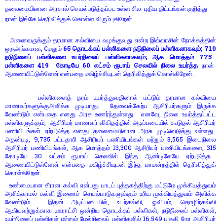
தலைமையிலான அரசால் செயல்படுத்தப்பட உள்ள சில புதிய திட்டங்கள் குறித்து
நான் இங்கே தெரிவித்துக் கொள்ள விரும்புகிறேன்.
அனைவருக்கும் தரமான கல்வியை வழங்குவது என்ற இவ்வரசின் நோக்கத்தின்
,
65
; 710
ஒருஅங்கமாக
மேலும்
தொடக்கப் பள்ளிகளை நடுநிலைப் பள்ளிகளாகவும்
;
775
நடுநிலைப் பள்ளிகளை உயர்நிலைப் பள்ளிகளாகவும்
ஆக மொத்தம்
419
60
பள்ளிகளை
கோடியே
லட்சம் ரூபாய் செலவில் நிலை உயர்த்த
நான்
ஆணையிட்டுள்ளேன் என்பதை மகிழ்ச்சியுடன் தெரிவித்துக் கொள்கிறேன்.
பள்ளிகளைத் தரம் உயர்த்துவதினால் மட்டும் தரமான கல்வியை
மாணவர்களுக்குஅளிக்க முடியாது. தேவைக்கேற்ப ஆசிரியர்களும் இருக்க
,
வேண்டும் என்பதை எனது அரசு உணர்ந்துள்ளது. எனவே
நிலை உயர்த்தப்பட்ட
,
பள்ளிகளுக்கும்
ஆசிரியர்-மாணவர் விகிதத்தின் அடிப்படையில் கூடுதல் ஆசிரியர்
பணியிடங்கள் ஏற்படுத்த எனது தலைமையிலான அரசு முடிவெடுத்து உள்ளது.
, 9,735
3,565
அதன்படி
பட்டதாரி ஆசிரியர் பணியிடங்கள் மற்றும்
இடைநிலை
,
13,300
, 315
ஆசிரியர் பணியிடங்கள்
ஆக மொத்தம்
ஆசிரியர் பணியிடங்களை
30
கோடியே
லட்சம் ரூபாய் செலவில் இந்த ஆண்டிலேயே ஏற்படுத்த
ஆணையிட்டுள்ளேன் என்பதை மகிழ்ச்சியுடன் இந்த மாமன்றத்தில் தெரிவித்துக்
கொள்கிறேன்.
உண்மையான சீரான கல்வி என்பது பாடப் புத்தகத்திற்கு மட்டுமே முக்கியத்துவம்
அளிக்காமல் கல்வி இணைச் செயல்பாடுகளுக்கும் உரிய முக்கியத்துவம் அளிக்க
,
,
,
வேண்டும். இதன் அடிப்படையில்
உடற்கல்வி
ஓவியம்
தொழிற்கல்வி
,
,
ஆகியவற்றுக்காக ஊராட்சி ஒன்றிய தொடக்கப் பள்ளிகள்
நடுநிலைப் பள்ளிகள்
16,549
உயர்நிலைப் பள்ளிகள் மற்றும் மேல்நிலைப் பள்ளிகளில்
பகுதி நேர ஆசிரியர்