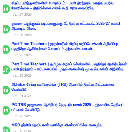
சிறப்பு பயிற்றுனர்களின் போராட்டம் : பணி நிரந்தரம், ஊதிய உயர்வு
கோரிக்கை – நிதியில்லை எனக் கூறி அரசு கைவிரிப்பு
Jan 27 2026
துணை மருத்துவப் படிப்புகளுக்கு நீட் தேர்வு கட்டாயம்: 2026-27 கல்வி
ஆண்டில் அமல்.
Jan 25 2026
Part Time Teachers | முதல்வரின் சிறப்பு மதிப்பெண்கள் அறிவிப்பு:
பகுதிநேர ஆசிரியர்கள் போராட்டம் தற்காலிக வாபஸ்.
Jan 25 2026
Part Time Teachers | தமிழக அரசுப் பள்ளிகளில் பகுதிநேர ஆசிரியர்கள்
பணி நிரந்தரம் - சட்டசபையில் முதல்-அமைச்சர் மு.க.ஸ்டாலின் அறிவிப்பு.
Jan 25 2026
ஆசிரியா் தோ்வு வாரியத்தின் (TRB) ஆண்டுத் தோ்வு அட்டவணை
வெளியீடு
Jan 24 2026
PG TRB முதுகலை ஆசிரியர் நேரடி நியமனம் 2025 - தற்காலிக தெரிவுப்
பட்டியல் வெளியீடு.
Jan 23 2026
MRB நர்சிங் உதவியாளர் பணிக்கு விண்ணப்பிக்க அழைப்பு
Jan 21 2026