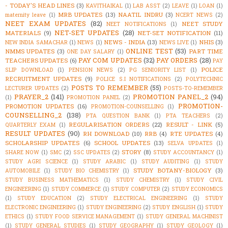
- TODAY'S HEAD LINES
(3)
KAVITHAIKAL
(1)
LAB ASST
(2)
LEAVE
(1)
LOAN
(1)
MRB UPDATES
(13)
NAATIL INDRU
(3)
maternity leave
(1)
NCERT NEWS
(2)
NEET EXAM UPDATES
(82)
NEET STUDY
NEET NOTIFICATIONS
(1)
NET-SET UPDATES
(28)
MATERIALS
(9)
NET-SET NOTIFICATION
(11)
NEWS - INDIA
(13)
NHIS
(3)
NEW INDIA SAMACHAR
(1)
NEWS
(1)
NEWS LIVE
(1)
ONLINE TEST
(53)
NMMS UPDATES
(3)
PART TIME
ONE DAY SALARY
(1)
PAY COM UPDATES
(32)
PAY ORDERS
(28)
TEACHERS UPDATES
(6)
PAY
POLICE
SLIP DOWNLOAD
(1)
PENSION NEWS
(2)
PG SENIORITY LIST
(1)
RECRUITMENT UPDATES
(9)
POLICE S.I NOTIFICATIONS
(2)
POLYTECHNIC
POSTS TO REMEMBER
(55)
LECTURER UPDATES
(2)
POSTS-TO-REMEMBER
PRAYER_2
(141)
PROMOTION PANEL_2
(94)
(1)
PROMOTION PANEL
(2)
PROMOTION-
PROMOTION UPDATES
(16)
PROMOTION-COUNSELLING
(1)
COUNSELLING_2
(138)
PTA QUESTION BANK
(1)
PTA TEACHERS
(2)
REGULARISATION ORDERS
(22)
RESULT - LINK
(5)
QUARTERLY EXAM
(1)
RESULT UPDATES
(90)
RH DOWNLOAD
(10)
RRB
(4)
RTE UPDATES
(4)
SCHOLARSHIP UPDATES
(6)
SCHOOL UPDATES
(13)
SELVA UPDATES
(1)
STORY
(8)
SHARE NOW
(1)
SMC
(2)
SSC UPDATES
(2)
STUDY ACCOUNTANCY
(1)
STUDY AGRI SCIENCE
(1)
STUDY ARABIC
(1)
STUDY AUDITING
(1)
STUDY
STUDY BOTANY-BIOLOGY
(3)
AUTOMOBILE
(1)
STUDY BIO CHEMISTRY
(1)
STUDY BUSINESS MATHEMATICS
(1)
STUDY CHEMISTRY
(1)
STUDY CIVIL
ENGINEERING
(1)
STUDY COMMERCE
(1)
STUDY COMPUTER
(2)
STUDY ECONOMICS
(1)
STUDY EDUCATION
(2)
STUDY ELECTRICAL ENGINEERING
(1)
STUDY
ELECTRONIC ENGINEERING
(1)
STUDY ENGINEERING
(2)
STUDY ENGLISH
(1)
STUDY
ETHICS
(1)
STUDY FOOD SERVICE MANAGEMENT
(1)
STUDY GENERAL MACHINIST
(1)
STUDY GENERAL STUDIES
(1)
STUDY GEOGRAPHY
(1)
STUDY GEOLOGY
(1)