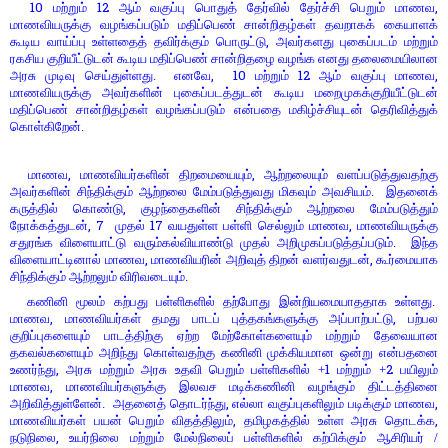
10
12
,
மற்றும்
ஆம் வகுப்பு பொதுத் தேர்வில் தேர்ச்சி பெறும் மாணவ
மாணவியருக்கு வழங்கப்படும் மதிப்பெண் சான்றிதழ்கள் தவறாகக் கையாளக்
,
கூடிய வாய்ப்பு உள்ளதைத் தவிர்க்கும் பொருட்டு
அவர்களது புகைப்படம் மற்றும்
ரகசிய குறியீட்டுடன் கூடிய மதிப்பெண் சான்றிதழை வழங்க எனது தலைமையிலான
, 10
12
,
அரசு முடிவு செய்துள்ளது. எனவே
மற்றும்
ஆம் வகுப்பு மாணவ
மாணவியருக்கு அவர்களின் புகைப்படத்துடன் கூடிய மறைமுகக்குறியீட்டுடன்
மதிப்பெண் சான்றிதழ்கள் வழங்கப்படும் என்பதை மகிழ்ச்சியுடன் தெரிவித்துக்
கொள்கிறேன்.
,
,
மாணவ
மாணவியர்களின் திறமையையும்
ஆற்றலையும் வளப்படுத்துவதற்கு
அவர்களின் சிந்திக்கும் ஆற்றலை மேம்படுத்துவது மிகவும் அவசியம். இதனைக்
,
கருத்தில் கொண்டு
குழந்தைகளின் சிந்திக்கும் ஆற்றலை மேம்படுத்தும்
, 7
17
,
நோக்கத்துடன்
முதல்
வயதுள்ள பள்ளி செல்லும் மாணவ
மாணவியருக்கு
சதுரங்க விளையாட்டு வரும்கல்வியாண்டு முதல் அறிமுகப்படுத்தப்படும். இந்த
,
,
விளையாட்டினால் மாணவ
மாணவியரின் அறிவுத் திறன் வளர்வதுடன்
கூர்மையாக
சிந்திக்கும் ஆற்றலும் விரிவடையும்.
கணினி மூலம் கற்பது பள்ளிகளில் தற்போது இன்றியமையாததாக உள்ளது.
,
,
மாணவ
மாணவியர்கள் தமது பாடப் புத்தகங்களுக்கு அப்பாற்பட்டு
பற்பல
குறிப்புகளையும் பாடத்திற்கு ஏற்ற மேற்கோள்களையும் மற்றும் தேவையான
தகவல்களையும் அறிந்து கொள்வதற்கு கணினி முக்கியமான ஒன்று என்பதனை
,
1
2
உணர்ந்து
அரசு மற்றும் அரசு உதவி பெறும் பள்ளிகளில் +
மற்றும் +
பயிலும்
,
மாணவ
மாணவியர்களுக்கு இலவச மடிக்கணினி வழங்கும் திட்டத்தினை
,
,
அறிவித்துள்ளேன். அதனைத் தொடர்ந்து
எல்லா வகுப்புகளிலும் படிக்கும் மாணவ
,
,
மாணவியர்கள் பயன் பெறும் விதத்திலும்
தமிழகத்தில் உள்ள அரசு தொடக்க
,
நடுநிலை
உயர்நிலை மற்றும் மேல்நிலைப் பள்ளிகளில் கற்பிக்கும் ஆசிரியர் /