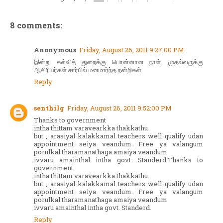
8 comments:
Anonymous
Friday, August 26, 2011 9:27:00 PM
இன்று கல்வித் துறைக்கு பொன்னான நாள். முதல்வருக்கு
ஆசிரியர்கள் சார்பில் மனமார்ந்த நன்றிகள்.
Reply
senthilg
Friday, August 26, 2011 9:52:00 PM
Thanks to government
intha thittam varavearkka thakkathu
but , arasiyal kalakkamal teachers well qualify udan
appointment seiya veandum. Free ya valangum
porulkal tharamanathaga amaiya veandum
ivvaru amainthal intha govt. Standerd.Thanks to
government
intha thittam varavearkka thakkathu
but , arasiyal kalakkamal teachers well qualify udan
appointment seiya veandum. Free ya valangum
porulkal tharamanathaga amaiya veandum
ivvaru amainthal intha govt. Standerd.
Reply