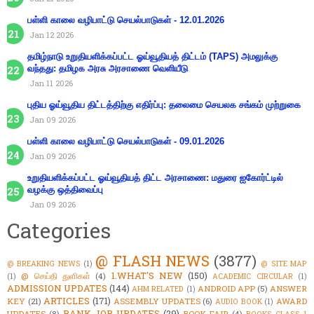
பள்ளி காலை வழிபாட்டு செயல்பாடுகள் - 12.01.2026
Jan 12 2026
தமிழ்நாடு உறுதியளிக்கப்பட்ட ஓய்வூதியத் திட்டம் (TAPS) அமலுக்கு
வந்தது: தமிழக அரசு அரசாணை வெளியீடு
Jan 11 2026
புதிய ஓய்வூதிய திட்டத்திற்கு எதிர்ப்பு: தலைமை செயலக சங்கம் முற்றுகை
Jan 09 2026
பள்ளி காலை வழிபாட்டு செயல்பாடுகள் - 09.01.2026
Jan 09 2026
உறுதியளிக்கப்பட்ட ஓய்வூதியத் திட்ட அரசாணை: மதுரை ஐகோர்ட்டில்
வழக்கு ஒத்திவைப்பு
Jan 09 2026
Categories
@ FLASH NEWS
(3877)
@ BREAKING NEWS
(1)
@ SITE MAP
1.WHAT'S NEW
(150)
@ செய்தி துளிகள்
(4)
(1)
ACADEMIC CIRCULAR
(1)
ADMISSION UPDATES
(144)
ANDROID APP
(5)
ANSWER
AHM RELATED
(1)
ARTICLES
(171)
KEY
(21)
ASSEMBLY UPDATES
(6)
AWARD
AUDIO BOOK
(1)
BANK JOB UPDATES
(29)
UPDATES
(8)
BOOK FAIR
(4)