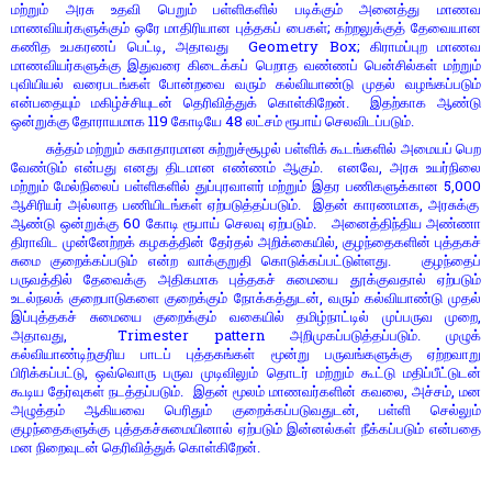
மற்றும் அரசு உதவி பெறும் பள்ளிகளில் படிக்கும் அனைத்து மாணவ
;
மாணவியர்களுக்கும் ஒரே மாதிரியான புத்தகப் பைகள்
கற்றலுக்குத் தேவையான
,
Geometry Box;
கணித உபகரணப் பெட்டி
அதாவது
கிராமப்புற மாணவ
மாணவியர்களுக்கு இதுவரை கிடைக்கப் பெறாத வண்ணப் பென்சில்கள் மற்றும்
புவியியல் வரைபடங்கள் போன்றவை வரும் கல்வியாண்டு முதல் வழங்கப்படும்
என்பதையும் மகிழ்ச்சியுடன் தெரிவித்துக் கொள்கிறேன். இதற்காக ஆண்டு
119
48
ஒன்றுக்கு தோராயமாக
கோடியே
லட்சம் ரூபாய் செலவிடப்படும்.
சுத்தம் மற்றும் சுகாதாரமான சுற்றுச்சூழல் பள்ளிக் கூடங்களில் அமையப் பெற
,
வேண்டும் என்பது எனது திடமான எண்ணம் ஆகும். எனவே
அரசு உயர்நிலை
5,000
மற்றும் மேல்நிலைப் பள்ளிகளில் துப்புரவாளர் மற்றும் இதர பணிகளுக்கான
,
ஆசிரியர் அல்லாத பணியிடங்கள் ஏற்படுத்தப்படும். இதன் காரணமாக
அரசுக்கு
60
ஆண்டு ஒன்றுக்கு
கோடி ரூபாய் செலவு ஏற்படும். அனைத்திந்திய அண்ணா
,
திராவிட முன்னேற்றக் கழகத்தின் தேர்தல் அறிக்கையில்
குழந்தைகளின் புத்தகச்
சுமை குறைக்கப்படும் என்ற வாக்குறுதி கொடுக்கப்பட்டுள்ளது. குழந்தைப்
பருவத்தில் தேவைக்கு அதிகமாக புத்தகச் சுமையை தூக்குவதால் ஏற்படும்
,
உடல்நலக் குறைபாடுகளை குறைக்கும் நோக்கத்துடன்
வரும் கல்வியாண்டு முதல்
,
இப்புத்தகச் சுமையை குறைக்கும் வகையில் தமிழ்நாட்டில் முப்பருவ முறை
, Trimester pattern
அதாவது
அறிமுகப்படுத்தப்படும். முழுக்
கல்வியாண்டிற்குரிய பாடப் புத்தகங்கள் மூன்று பருவங்களுக்கு ஏற்றவாறு
,
பிரிக்கப்பட்டு
ஒவ்வொரு பருவ முடிவிலும் தொடர் மற்றும் கூட்டு மதிப்பீட்டுடன்
,
,
கூடிய தேர்வுகள் நடத்தப்படும். இதன் மூலம் மாணவர்களின் கவலை
அச்சம்
மன
,
அழுத்தம் ஆகியவை பெரிதும் குறைக்கப்படுவதுடன்
பள்ளி செல்லும்
குழந்தைகளுக்கு புத்தகச்சுமையினால் ஏற்படும் இன்னல்கள் நீக்கப்படும் என்பதை
மன நிறைவுடன் தெரிவித்துக் கொள்கிறேன்.