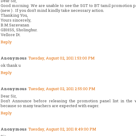
Dear Sir,
Good morning. We are unable to see the SGT to BT tamil promotion p
(new ) . If you don't mind kindly take necessary action.
Thanking You,
Yours sincerely,
B.M.Saravanan
GBHSS, Sholinghur.
Vellore Dt.
Reply
Anonymous
Tuesday, August 02, 2011 1:53:00 PM
ok thank u
Reply
Anonymous
Tuesday, August 02, 2011 2:55:00 PM
Dear Sir,
Don't Announce before releasing the promotion panel list in the 
because so many teachers are expected with eager.
Reply
Anonymous
Tuesday, August 02, 2011 8:49:00 PM