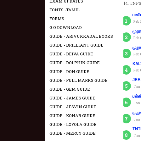
EXAM UPDATES
TNPS
FONTS -TAMIL
பணிய
FORMS
Feb 
G.O DOWNLOAD
முது
GUIDE - ARIVUKKADAL BOOKS
Feb 
GUIDE - BRILLIANT GUIDE
முது
GUIDE - DEIVA GUIDE
Feb 
GUIDE - DOLPHIN GUIDE
KAL
Feb 
GUIDE - DON GUIDE
JEE.
GUIDE - FULL MARKS GUIDE
Jan 
GUIDE - GEM GUIDE
பள்ள
GUIDE - JAMES GUIDE
Jan 
GUIDE - JESVIN GUIDE
முது
GUIDE - KONAR GUIDE
Jan 
GUIDE - LOYOLA GUIDE
TNTE
GUIDE - MERCY GUIDE
Jan 