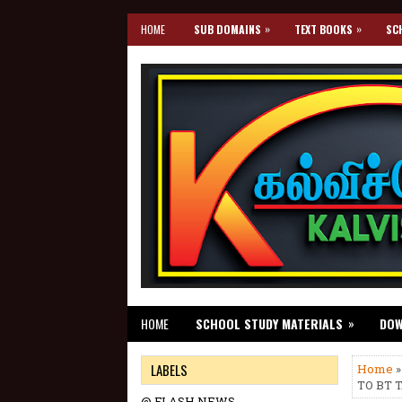
»
»
HOME
SUB DOMAINS
TEXT BOOKS
SC
»
HOME
SCHOOL STUDY MATERIALS
DO
LABELS
Home
TO BT 
@ FLASH NEWS