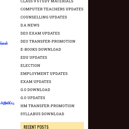
CLASS 9 STUDY MATERIALS
COMPUTER TEACHERS UPDATES
COUNSELLING UPDATES
D.A NEWS
DEO EXAM UPDATES
DEO TRANSFER-PROMOTION
ங்கள்
E-BOOKS DOWNLOAD
EDU UPDATES
ELECTION
EMPLOYMENT UPDATES
EXAM UPDATES
G.O DOWNLOAD
G.O UPDATES
றிவிப்பு.
HM TRANSFER-PROMOTION
SYLLABUS DOWNLOAD
RECENT POSTS