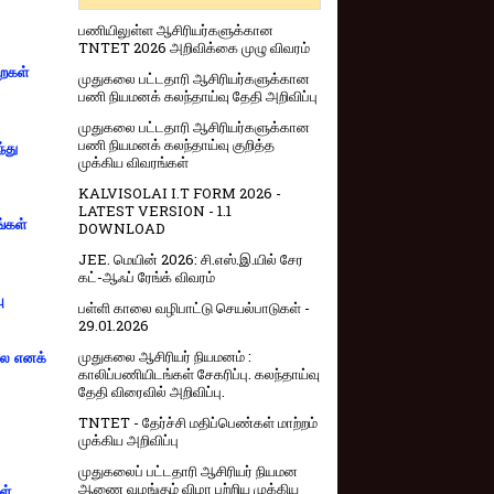
பணியிலுள்ள ஆசிரியர்களுக்கான
TNTET 2026 அறிவிக்கை முழு விவரம்
றைகள்
முதுகலை பட்டதாரி ஆசிரியர்களுக்கான
பணி நியமனக் கலந்தாய்வு தேதி அறிவிப்பு
முதுகலை பட்டதாரி ஆசிரியர்களுக்கான
பணி நியமனக் கலந்தாய்வு குறித்த
்து
முக்கிய விவரங்கள்
KALVISOLAI I.T FORM 2026 -
LATEST VERSION - 1.1
ங்கள்
DOWNLOAD
JEE. மெயின் 2026: சி.எஸ்.இ.யில் சேர
கட்-ஆஃப் ரேங்க் விவரம்
ு
பள்ளி காலை வழிபாட்டு செயல்பாடுகள் -
29.01.2026
முதுகலை ஆசிரியர் நியமனம் :
்லை எனக்
காலிப்பணியிடங்கள் சேகரிப்பு. கலந்தாய்வு
தேதி விரைவில் அறிவிப்பு.
TNTET - தேர்ச்சி மதிப்பெண்கள் மாற்றம்
முக்கிய அறிவிப்பு
முதுகலைப் பட்டதாரி ஆசிரியர் நியமன
ஆணை வழங்கும் விழா பற்றிய முக்கிய
ள்