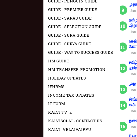
GUIDE - PENGUIN GUIDE
முது
GUIDE - PREMIER GUIDE
Jan 
GUIDE - SARAS GUIDE
தமிழ
மற்று
GUIDE - SELECTION GUIDE
Jan 
GUIDE - SURA GUIDE
ஊதிய
GUIDE - SURYA GUIDE
போரா
GUIDE - WAY TO SUCCESS GUIDE
Jan 
HM GUIDE
தமிழ
குறித
HM TRANSFER-PROMOTION
Jan 
HOLIDAY UPDATES
முழு
IFHRMS
Jan 
INCOME TAX UPDATES
சிறப
IT FORM
கூறி
Jan 
KALVI TV_2
துணை
KALVISOLAI - CONTACT US
Jan 
KALVI_VELAIVAIPPU
Part