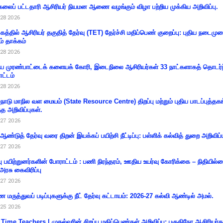
கலைப் பட்டதாரி ஆசிரியர் நியமன ஆணை வழங்கும் விழா பற்றிய முக்கிய அறிவிப்பு.
28 2026
கத்தில் ஆசிரியர் தகுதித் தேர்வு (TET) தேர்ச்சி மதிப்பெண் குறைப்பு: புதிய நடைமு
ம் தாக்கம்
28 2026
 முரண்பாட்டைக் களையக் கோரி, இடைநிலை ஆசிரியர்கள் 33 நாட்களாகத் தொடர்ந
ட்டம்
28 2026
்நாடு மாநில வள மையம் (State Resource Centre) திறப்பு மற்றும் புதிய பாடப்புத்தக
்த அறிவிப்புகள்.
27 2026
 ஆண்டுத் தேர்வு வரை திறன் இயக்கப் பயிற்சி நீட்டிப்பு: பள்ளிக் கல்வித் துறை அறிவிப்ப
27 2026
்பு பயிற்றுனர்களின் போராட்டம் : பணி நிரந்தரம், ஊதிய உயர்வு கோரிக்கை – நிதியில
 அரசு கைவிரிப்பு
27 2026
 மருத்துவப் படிப்புகளுக்கு நீட் தேர்வு கட்டாயம்: 2026-27 கல்வி ஆண்டில் அமல்.
25 2026
 Time Teachers | முதல்வரின் சிறப்பு மதிப்பெண்கள் அறிவிப்பு: பகுதிநேர ஆசிரியர்க