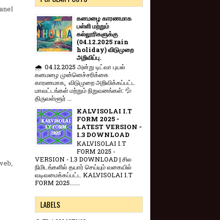
anel
கனமழை காரணமாக
பள்ளி மற்றும்
கல்லூரிகளுக்கு
(04.12.2025 rain
holiday) விடுமுறை
அறிவிப்பு.
🌧️ 04.12.2025 அன்று டிட்வா புயல்
கனமழை முன்னெச்சரிக்கை
காரணமாக, விடுமுறை அறிவிக்கப்பட்ட
மாவட்டங்கள் மற்றும் நிறுவனங்கள்: 💦
திருவள்ளூர் ...
KALVISOLAI I.T
FORM 2025 -
LATEST VERSION -
1.3 DOWNLOAD
KALVISOLAI I.T
FORM 2025 -
VERSION - 1.3 DOWNLOAD | சில
web,
நிமிடங்களில் தயார் செய்யும் வகையில்
வடிவமைக்கப்பட்ட KALVISOLAI I.T
FORM 2025.......
LABELS