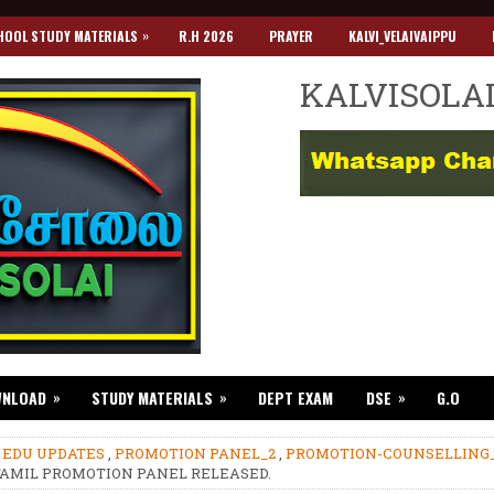
»
HOOL STUDY MATERIALS
R.H 2026
PRAYER
KALVI_VELAIVAIPPU
KALVISOLA
»
»
»
WNLOAD
STUDY MATERIALS
DEPT EXAM
DSE
G.O
»
EDU UPDATES
,
PROMOTION PANEL_2
,
PROMOTION-COUNSELLING
TAMIL PROMOTION PANEL RELEASED.