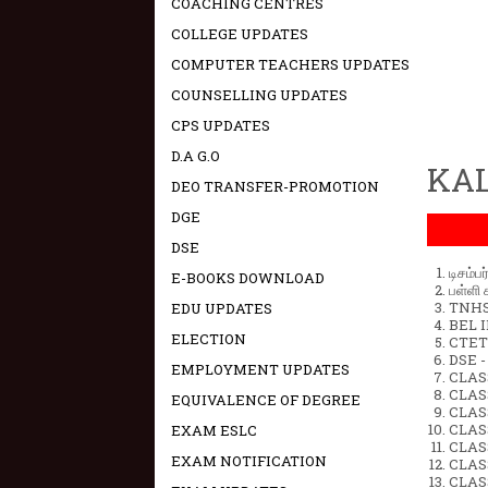
COACHING CENTRES
COLLEGE UPDATES
COMPUTER TEACHERS UPDATES
COUNSELLING UPDATES
CPS UPDATES
D.A G.O
KAL
DEO TRANSFER-PROMOTION
DGE
DSE
டிசம்ப
E-BOOKS DOWNLOAD
பள்ளி 
TNHSP
EDU UPDATES
BEL IN
ELECTION
CTET 
DSE -
EMPLOYMENT UPDATES
CLAS
CLASS
EQUIVALENCE OF DEGREE
CLASS
CLAS
EXAM ESLC
CLAS
EXAM NOTIFICATION
CLAS
CLAS