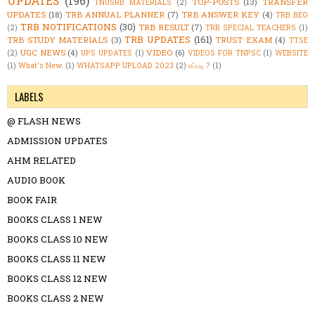
UPDATES
(196)
TOP-POSTS
(13)
TRANSFER
TNUSRB MATERIALS
(2)
UPDATES
(18)
TRB ANNUAL PLANNER
(7)
TRB ANSWER KEY
(4)
TRB BEO
TRB NOTIFICATIONS
(30)
TRB RESULT
(7)
(2)
TRB SPECIAL TEACHERS
(1)
TRB UPDATES
(161)
TRB STUDY MATERIALS
(3)
TRUST EXAM
(4)
TTSE
UGC NEWS
(4)
VIDEO
(6)
(2)
UPS UPDATES
(1)
VIDEOS FOR TNPSC
(1)
WEBSITE
(1)
What's New.
(1)
WHATSAPP UPLOAD 2023
(2)
எப்படி ?
(1)
LABELS
@ FLASH NEWS
ADMISSION UPDATES
AHM RELATED
AUDIO BOOK
BOOK FAIR
BOOKS CLASS 1 NEW
BOOKS CLASS 10 NEW
BOOKS CLASS 11 NEW
BOOKS CLASS 12 NEW
BOOKS CLASS 2 NEW