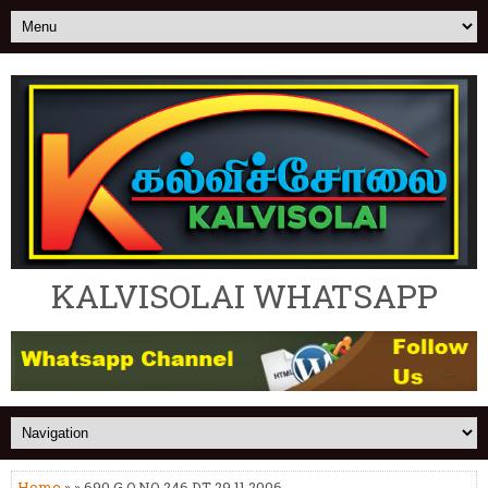
KALVISOLAI WHATSAPP
Home
» » 690.G.O.NO 246 DT 29.11.2006