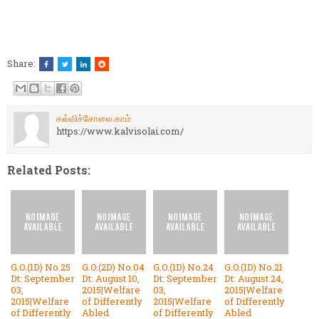
Share:
கல்விச்சோலை.காம்
https://www.kalvisolai.com/
Related Posts:
G.O.(1D) No.25
G.O.(2D) No.04
G.O.(1D) No.24
G.O.(1D) No.21
Dt: September
Dt: August 10,
Dt: September
Dt: August 24,
03,
2015|Welfare
03,
2015|Welfare
2015|Welfare
of Differently
2015|Welfare
of Differently
of Differently
Abled
of Differently
Abled