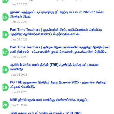
Jan 27 2026
துணை மருத்துவப் படிப்புகளுக்கு நீட் தேர்வு கட்டாயம்: 2026-27 கல்வி
ஆண்டில் அமல்.
Jan 25 2026
Part Time Teachers | முதல்வரின் சிறப்பு மதிப்பெண்கள் அறிவிப்பு:
பகுதிநேர ஆசிரியர்கள் போராட்டம் தற்காலிக வாபஸ்.
Jan 25 2026
Part Time Teachers | தமிழக அரசுப் பள்ளிகளில் பகுதிநேர ஆசிரியர்கள்
பணி நிரந்தரம் - சட்டசபையில் முதல்-அமைச்சர் மு.க.ஸ்டாலின் அறிவிப்பு.
Jan 25 2026
ஆசிரியா் தோ்வு வாரியத்தின் (TRB) ஆண்டுத் தோ்வு அட்டவணை
வெளியீடு
Jan 24 2026
PG TRB முதுகலை ஆசிரியர் நேரடி நியமனம் 2025 - தற்காலிக தெரிவுப்
பட்டியல் வெளியீடு.
Jan 23 2026
MRB நர்சிங் உதவியாளர் பணிக்கு விண்ணப்பிக்க அழைப்பு
Jan 21 2026
பள்ளி காலை வழிபாட்டு செயல்பாடுகள் - 12.01.2026