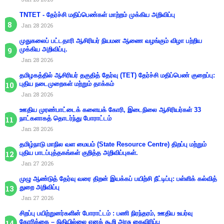
TNTET - தேர்ச்சி மதிப்பெண்கள் மாற்றம் முக்கிய அறிவிப்பு
Jan 28 2026
முதுகலைப் பட்டதாரி ஆசிரியர் நியமன ஆணை வழங்கும் விழா பற்றிய
முக்கிய அறிவிப்பு.
Jan 28 2026
தமிழகத்தில் ஆசிரியர் தகுதித் தேர்வு (TET) தேர்ச்சி மதிப்பெண் குறைப்பு:
புதிய நடைமுறைகள் மற்றும் தாக்கம்
Jan 28 2026
ஊதிய முரண்பாட்டைக் களையக் கோரி, இடைநிலை ஆசிரியர்கள் 33
நாட்களாகத் தொடர்ந்து போராட்டம்
Jan 28 2026
தமிழ்நாடு மாநில வள மையம் (State Resource Centre) திறப்பு மற்றும்
புதிய பாடப்புத்தகங்கள் குறித்த அறிவிப்புகள்.
Jan 27 2026
முழு ஆண்டுத் தேர்வு வரை திறன் இயக்கப் பயிற்சி நீட்டிப்பு: பள்ளிக் கல்வித்
துறை அறிவிப்பு
Jan 27 2026
சிறப்பு பயிற்றுனர்களின் போராட்டம் : பணி நிரந்தரம், ஊதிய உயர்வு
கோரிக்கை – நிதியில்லை எனக் கூறி அரசு கைவிரிப்பு