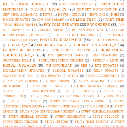
NEET EXAM UPDATES
(82)
NEET STUDY
NEET NOTIFICATIONS
(1)
NET-SET UPDATES
(28)
MATERIALS
(9)
NET-SET NOTIFICATION
(11)
NEWS - INDIA
(13)
NHIS
(3)
NEW INDIA SAMACHAR
(1)
NEWS
(1)
NEWS LIVE
(1)
ONLINE TEST
(53)
NMMS UPDATES
(3)
PART TIME
ONE DAY SALARY
(1)
PAY COM UPDATES
(32)
PAY ORDERS
(28)
TEACHERS UPDATES
(6)
PAY
POLICE
SLIP DOWNLOAD
(1)
PENSION NEWS
(2)
PG SENIORITY LIST
(1)
RECRUITMENT UPDATES
(9)
POLICE S.I NOTIFICATIONS
(2)
POLYTECHNIC
POSTS TO REMEMBER
(55)
LECTURER UPDATES
(2)
POSTS-TO-REMEMBER
PRAYER_2
(141)
PROMOTION PANEL_2
(94)
(1)
PROMOTION PANEL
(2)
PROMOTION-
PROMOTION UPDATES
(16)
PROMOTION-COUNSELLING
(1)
COUNSELLING_2
(138)
PTA QUESTION BANK
(1)
PTA TEACHERS
(2)
REGULARISATION ORDERS
(22)
RESULT - LINK
(5)
QUARTERLY EXAM
(1)
RESULT UPDATES
(90)
RH DOWNLOAD
(10)
RRB
(4)
RTE UPDATES
(4)
SCHOLARSHIP UPDATES
(6)
SCHOOL UPDATES
(13)
SELVA UPDATES
(1)
STORY
(8)
SHARE NOW
(1)
SMC
(2)
SSC UPDATES
(2)
STUDY ACCOUNTANCY
(1)
STUDY AGRI SCIENCE
(1)
STUDY ARABIC
(1)
STUDY AUDITING
(1)
STUDY
STUDY BOTANY-BIOLOGY
(3)
AUTOMOBILE
(1)
STUDY BIO CHEMISTRY
(1)
STUDY BUSINESS MATHEMATICS
(1)
STUDY CHEMISTRY
(1)
STUDY CIVIL
ENGINEERING
(1)
STUDY COMMERCE
(1)
STUDY COMPUTER
(2)
STUDY ECONOMICS
(1)
STUDY EDUCATION
(2)
STUDY ELECTRICAL ENGINEERING
(1)
STUDY
ELECTRONIC ENGINEERING
(1)
STUDY ENGINEERING
(2)
STUDY ENGLISH
(1)
STUDY
ETHICS
(1)
STUDY FOOD SERVICE MANAGEMENT
(1)
STUDY GENERAL MACHINIST
(1)
STUDY GENERAL STUDIES
(1)
STUDY GEOGRAPHY
(1)
STUDY GEOLOGY
(1)
STUDY HINDU RELIGION
(1)
STUDY HISTORY
(1)
STUDY HOME SCIENCE
(1)
STUDY
STUDY
KANNADA
(1)
STUDY LAW
(1)
STUDY LIBRARY
(1)
STUDY MALAYALAM
(1)