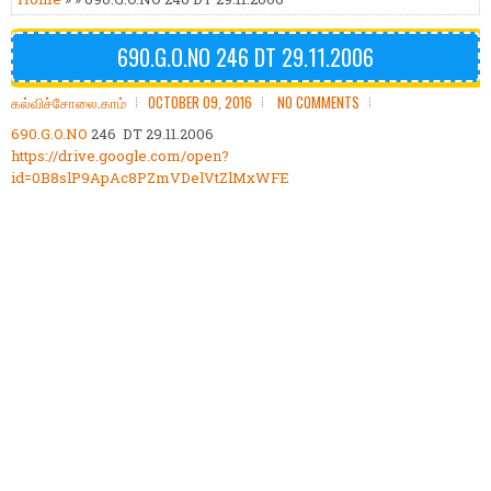
690.G.O.NO 246 DT 29.11.2006
கல்விச்சோலை.காம்
OCTOBER 09, 2016
NO COMMENTS
690.G.O.NO
246 DT 29.11.2006
https://drive.google.com/open?
id=0B8slP9ApAc8PZmVDelVtZlMxWFE