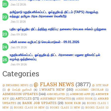
Jan 12 2026
தமிழ்நாடு உறுதியளிக்கப்பட்ட ஓய்வூதியத் திட்டம் (TAPS) அமலுக்கு
வந்தது: தமிழக அரசு அரசாணை வெளியீடு
Jan 11 2026
புதிய ஓய்வூதிய திட்டத்திற்கு எதிர்ப்பு: தலைமை செயலக சங்கம் முற்றுகை
Jan 09 2026
பள்ளி காலை வழிபாட்டு செயல்பாடுகள் - 09.01.2026
Jan 09 2026
உறுதியளிக்கப்பட்ட ஓய்வூதியத் திட்ட அரசாணை: மதுரை ஐகோர்ட்டில்
வழக்கு ஒத்திவைப்பு
Jan 09 2026
Categories
@ FLASH NEWS
(3877)
@ BREAKING NEWS
(1)
@ SITE MAP
1.WHAT'S NEW
(150)
@ செய்தி துளிகள்
(4)
(1)
ACADEMIC CIRCULAR
(1)
ADMISSION UPDATES
(144)
ANDROID APP
(5)
ANSWER
AHM RELATED
(1)
ARTICLES
(171)
KEY
(21)
ASSEMBLY UPDATES
(6)
AWARD
AUDIO BOOK
(1)
BANK JOB UPDATES
(29)
UPDATES
(8)
BOOK FAIR
(4)
BOOKS CLASS 1
NEW
(1)
BOOKS CLASS 10 NEW
(1)
BOOKS CLASS 11 NEW
(1)
BOOKS CLASS 12