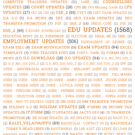
COUNSELLING
COMPUTER TEACHERS UPDATES
(11)
CoSE
(11)
UPDATES
(28)
COURT UPDATES
(28)
CPS
CPS
(5)
CPS Missing Credit
(1)
UPDATES
(27)
CSE_2
(55)
CTET
(3)
CRC
(1)
CSE
(2)
CUET EXAM UPDATES
(1)
D.A G.O
(5)
D.A NEWS
(8)
DEE
(11)
DEO EXAM UPDATES
(21)
DEO
TRANSFER-PROMOTION
(7)
DGE_2
(14)
DGE
(1)
DRESS_CODE
(1)
DSE
(1)
EDU UPDATES
(1568)
DSE_2
(85)
E-BOOKS DOWNLOAD
(1)
EDUCATION NEWS
(1)
EL SURRENDER
(1)
ELECTION
(2)
EMAIL ME
(1)
EMIS
(2)
EMPLOYMENT UPDATES
(506)
EQUIVALENCE OF DEGREE
(2)
EXAM UPDATES
(84)
EXAM ESLC
(8)
EXAM NOTIFICATION
(16)
EXCEL
TEMPLATE
(3)
FIND TEACHER POST
(10)
FORMS
(5)
G.K
FONTS -TAMIL
(1)
G.O DOWNLOAD
(28)
G.O UPDATES
(94)
NEWS
(17)
G.O_NO_001-100_2
(1)
G.O_NO_101-200_2
(2)
G.O_NO_201-300_2
(1)
G.O_NO_601-700_2
(1)
GPF
(2)
GUIDE - ARIVUKKADAL BOOKS
(1)
GUIDE - BRILLIANT GUIDE
(1)
GUIDE - DEIVA
GUIDE
(1)
GUIDE - DOLPHIN GUIDE
(1)
GUIDE - DON GUIDE
(1)
GUIDE - FULL MARKS
GUIDE
(1)
GUIDE - GEM GUIDE
(1)
GUIDE - JAMES GUIDE
(1)
GUIDE - JESVIN GUIDE
(1)
GUIDE - KONAR GUIDE
(1)
GUIDE - LOYOLA GUIDE
(1)
GUIDE - MERCY GUIDE
(1)
GUIDE - PENGUIN GUIDE
(1)
GUIDE - PREMIER GUIDE
(1)
GUIDE - SARAS GUIDE
(1)
GUIDE - SELECTION GUIDE
(1)
GUIDE - SURA GUIDE
(1)
GUIDE - SURYA GUIDE
(1)
HM TRANSFER-PROMOTION
GUIDE - WAY TO SUCCESS GUIDE
(1)
HM GUIDE
(1)
HOLIDAY UPDATES
(23)
(6)
HOLIDAY G.O
(5)
IFHRMS
(3)
INCOME TAX
IT FORM
(26)
UPDATES
(3)
IT UPDATES
(4)
JACTO GEO
(4)
JD TRANSFER-
PROMOTION
(4)
JEE NCHM UPDATES
(1)
JEE UPDATES
(2)
KALVI
(1)
KALVI TV_2
KALVI_VELAIVAIPPU
(89)
KALVISOLAI
(2)
KALVISOLAI - CONTACT US
(1)
- TODAY'S HEAD LINES
(3)
KAVITHAIKAL
(1)
LAB ASST
(2)
LEAVE
(1)
LOAN
(1)
MRB UPDATES
(13)
NAATIL INDRU
(3)
maternity leave
(1)
NCERT NEWS
(2)