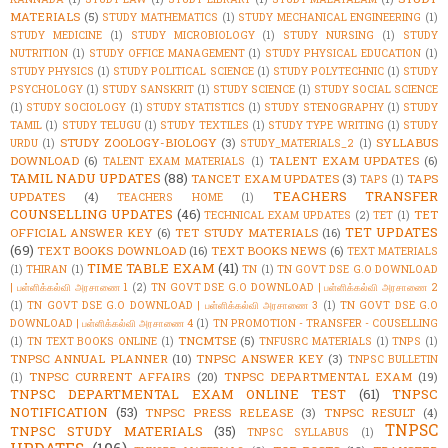
MATERIALS
(5)
STUDY MATHEMATICS
(1)
STUDY MECHANICAL ENGINEERING
(1)
STUDY MEDICINE
(1)
STUDY MICROBIOLOGY
(1)
STUDY NURSING
(1)
STUDY
NUTRITION
(1)
STUDY OFFICE MANAGEMENT
(1)
STUDY PHYSICAL EDUCATION
(1)
STUDY PHYSICS
(1)
STUDY POLITICAL SCIENCE
(1)
STUDY POLYTECHNIC
(1)
STUDY
PSYCHOLOGY
(1)
STUDY SANSKRIT
(1)
STUDY SCIENCE
(1)
STUDY SOCIAL SCIENCE
(1)
STUDY SOCIOLOGY
(1)
STUDY STATISTICS
(1)
STUDY STENOGRAPHY
(1)
STUDY
TAMIL
(1)
STUDY TELUGU
(1)
STUDY TEXTILES
(1)
STUDY TYPE WRITING
(1)
STUDY
STUDY ZOOLOGY-BIOLOGY
(3)
SYLLABUS
URDU
(1)
STUDY_MATERIALS_2
(1)
DOWNLOAD
(6)
TALENT EXAM UPDATES
(6)
TALENT EXAM MATERIALS
(1)
TAMIL NADU UPDATES
(88)
TANCET EXAM UPDATES
(3)
TAPS
TAPS
(1)
TEACHERS TRANSFER
UPDATES
(4)
TEACHERS HOME
(1)
COUNSELLING UPDATES
(46)
TET
TECHNICAL EXAM UPDATES
(2)
TET
(1)
TET UPDATES
OFFICIAL ANSWER KEY
(6)
TET STUDY MATERIALS
(16)
(69)
TEXT BOOKS DOWNLOAD
(16)
TEXT BOOKS NEWS
(6)
TEXT MATERIALS
TIME TABLE EXAM
(41)
(1)
THIRAN
(1)
TN
(1)
TN GOVT DSE G.O DOWNLOAD
| பள்ளிக்கல்வி அரசாணை 1
(2)
TN GOVT DSE G.O DOWNLOAD | பள்ளிக்கல்வி அரசாணை 2
(1)
TN GOVT DSE G.O DOWNLOAD | பள்ளிக்கல்வி அரசாணை 3
(1)
TN GOVT DSE G.O
DOWNLOAD | பள்ளிக்கல்வி அரசாணை 4
(1)
TN PROMOTION - TRANSFER - COUSELLING
TNCMTSE
(5)
(1)
TN TEXT BOOKS ONLINE
(1)
TNFUSRC MATERIALS
(1)
TNPS
(1)
TNPSC ANNUAL PLANNER
(10)
TNPSC ANSWER KEY
(3)
TNPSC BULLETIN
TNPSC CURRENT AFFAIRS
(20)
TNPSC DEPARTMENTAL EXAM
(19)
(1)
TNPSC DEPARTMENTAL EXAM ONLINE TEST
(61)
TNPSC
NOTIFICATION
(53)
TNPSC PRESS RELEASE
(3)
TNPSC RESULT
(4)
TNPSC
TNPSC STUDY MATERIALS
(35)
TNPSC SYLLABUS
(1)