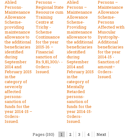
Abled
Persons –
Abled
Persons –
Persons-
Regional State
Persons –
Maintenance
Maintenance
Resource cum
Maintenance
Allowance
Allowance
Training
Allowance
Scheme-
Scheme-
Centre at
Scheme-
Persons
providing
Trichy -
Providing
Affected with
maintenance
Scheme
maintenance
Muscular
allowance to
Continuance
allowance to
Dystrophy-
the additional
for the year
the additional
Additional
beneficiaries
2015-16 –
beneficiaries
beneficiaries
identified
Financial
identified
for the year
during
sanction of
during
2014-15 -
September
Rs.9,81,300/- -
September
Sanction of
2014 and
Orders-
2014 and
amount–
February 2015
Issued.
February 2015
Orders-
in the
in the
Issued.
category of
category of
severely
Mentally
affected
Retarded
persons-
persons-
sanction of
sanction of
funds for the
funds for the
year 2014-15 –
year 2014-15-
Orders-
Orders-
Issued.
Issued.
Pages (150)
1
2
3
4
Next