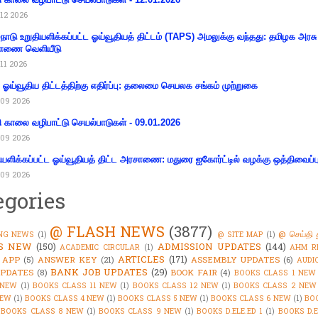
12 2026
்நாடு உறுதியளிக்கப்பட்ட ஓய்வூதியத் திட்டம் (TAPS) அமலுக்கு வந்தது: தமிழக அரசு
ாணை வெளியீடு
11 2026
ய ஓய்வூதிய திட்டத்திற்கு எதிர்ப்பு: தலைமை செயலக சங்கம் முற்றுகை
09 2026
ி காலை வழிபாட்டு செயல்பாடுகள் - 09.01.2026
09 2026
ியளிக்கப்பட்ட ஓய்வூதியத் திட்ட அரசாணை: மதுரை ஐகோர்ட்டில் வழக்கு ஒத்திவைப்ப
09 2026
egories
@ FLASH NEWS
(3877)
@ செய்தி 
NG NEWS
(1)
@ SITE MAP
(1)
'S NEW
(150)
ADMISSION UPDATES
(144)
ACADEMIC CIRCULAR
(1)
AHM R
ARTICLES
(171)
 APP
(5)
ANSWER KEY
(21)
ASSEMBLY UPDATES
(6)
AUDI
BANK JOB UPDATES
(29)
PDATES
(8)
BOOK FAIR
(4)
BOOKS CLASS 1 NEW
 NEW
(1)
BOOKS CLASS 11 NEW
(1)
BOOKS CLASS 12 NEW
(1)
BOOKS CLASS 2 NEW
NEW
(1)
BOOKS CLASS 4 NEW
(1)
BOOKS CLASS 5 NEW
(1)
BOOKS CLASS 6 NEW
(1)
BO
BOOKS CLASS 8 NEW
(1)
BOOKS CLASS 9 NEW
(1)
BOOKS D.ELE.ED 1
(1)
BOOKS D.E