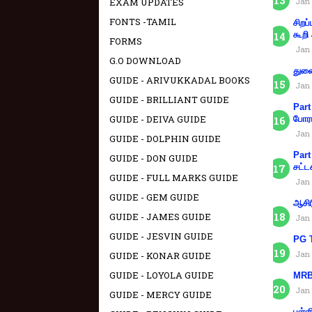
EXAM UPDATES
Jan 
FONTS -TAMIL
சிறப
கூறி
FORMS
Jan 
G.O DOWNLOAD
துணை
GUIDE - ARIVUKKADAL BOOKS
Jan 
GUIDE - BRILLIANT GUIDE
Part
GUIDE - DEIVA GUIDE
போரா
Jan 
GUIDE - DOLPHIN GUIDE
Part
GUIDE - DON GUIDE
சட்ட
GUIDE - FULL MARKS GUIDE
Jan 
GUIDE - GEM GUIDE
ஆசிர
GUIDE - JAMES GUIDE
Jan 
GUIDE - JESVIN GUIDE
PG T
Jan 
GUIDE - KONAR GUIDE
GUIDE - LOYOLA GUIDE
MRB 
Jan 
GUIDE - MERCY GUIDE
பள்ள