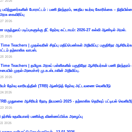
27 2026
்பு பயிற்றுனர்களின் போராட்டம் : பணி நிரந்தரம், ஊதிய உயர்வு கோரிக்கை – நிதியில
 அரசு கைவிரிப்பு
27 2026
 மருத்துவப் படிப்புகளுக்கு நீட் தேர்வு கட்டாயம்: 2026-27 கல்வி ஆண்டில் அமல்.
25 2026
 Time Teachers | முதல்வரின் சிறப்பு மதிப்பெண்கள் அறிவிப்பு: பகுதிநேர ஆசிரியர்க
ட்டம் தற்காலிக வாபஸ்.
25 2026
 Time Teachers | தமிழக அரசுப் பள்ளிகளில் பகுதிநேர ஆசிரியர்கள் பணி நிரந்தரம் 
சபையில் முதல்-அமைச்சர் மு.க.ஸ்டாலின் அறிவிப்பு.
25 2026
ியா் தோ்வு வாரியத்தின் (TRB) ஆண்டுத் தோ்வு அட்டவணை வெளியீடு
24 2026
RB முதுகலை ஆசிரியர் நேரடி நியமனம் 2025 - தற்காலிக தெரிவுப் பட்டியல் வெளியீட
23 2026
நர்சிங் உதவியாளர் பணிக்கு விண்ணப்பிக்க அழைப்பு
21 2026
ி காலை வழிபாட்டு செயல்பாடுகள் - 12.01.2026