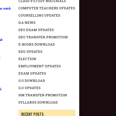
CLASS 9 STUDY MATERIALS
COMPUTER TEACHERS UPDATES
்லை எனக்
COUNSELLING UPDATES
D.A NEWS
DEO EXAM UPDATES
DEO TRANSFER-PROMOTION
ள்
E-BOOKS DOWNLOAD
EDU UPDATES
-
ELECTION
EMPLOYMENT UPDATES
EXAM UPDATES
G.O DOWNLOAD
G.O UPDATES
ு.
HM TRANSFER-PROMOTION
SYLLABUS DOWNLOAD
RECENT POSTS