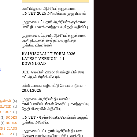
பணியிலுள்ள ஆசிரியர்களுக்கான
TNTET 2026 அறிவிக்கை முழு விவரம்
முதுகலை பட்டதாரி ஆசிரியர்களுக்கான
பணி நியமனக் கலந்தாய்வு தேதி அறிவிப்பு
முதுகலை பட்டதாரி ஆசிரியர்களுக்கான
பணி நியமனக் கலந்தாய்வு குறித்த
முக்கிய விவரங்கள்
KALVISOLAI I.T FORM 2026 -
LATEST VERSION - 1.1
DOWNLOAD
ு
JEE. மெயின் 2026: சி.எஸ்.இ.யில் சேர
கட்-ஆஃப் ரேங்க் விவரம்
பள்ளி காலை வழிபாட்டு செயல்பாடுகள் -
29.01.2026
முதுகலை ஆசிரியர் நியமனம் :
துளிகள்
(4)
காலிப்பணியிடங்கள் சேகரிப்பு. கலந்தாய்வு
ELATED
(1)
தேதி விரைவில் அறிவிப்பு.
O BOOK
(1)
TNTET - தேர்ச்சி மதிப்பெண்கள் மாற்றம்
(1)
BOOKS
முக்கிய அறிவிப்பு
(1)
BOOKS
OKS CLASS
முதுகலைப் பட்டதாரி ஆசிரியர் நியமன
LE.ED 2
(1)
ஆணை வழங்கும் விழா பற்றிய முக்கிய