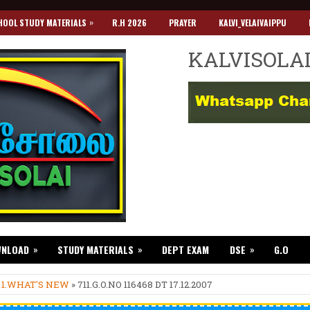
»
HOOL STUDY MATERIALS
R.H 2026
PRAYER
KALVI_VELAIVAIPPU
KALVISOLA
»
»
»
WNLOAD
STUDY MATERIALS
DEPT EXAM
DSE
G.O
»
1.WHAT'S NEW
» 711.G.O.NO 116468 DT 17.12.2007