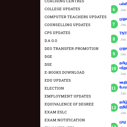
COACHING CENTRES
பள்ள
COLLEGE UPDATES
Jan 
COMPUTER TEACHERS UPDATES
முது
COUNSELLING UPDATES
Jan 
CPS UPDATES
TNTE
Jan 
D.A G.O
DEO TRANSFER-PROMOTION
முது
Jan 
DGE
தமிழ
DSE
மற்று
E-BOOKS DOWNLOAD
Jan 
EDU UPDATES
ஊதிய
போரா
ELECTION
Jan 
EMPLOYMENT UPDATES
தமிழ
EQUIVALENCE OF DEGREE
குறித
EXAM ESLC
Jan 
EXAM NOTIFICATION
முழு