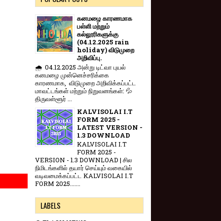
கனமழை காரணமாக
பள்ளி மற்றும்
கல்லூரிகளுக்கு
(04.12.2025 rain
holiday) விடுமுறை
அறிவிப்பு.
🌧️ 04.12.2025 அன்று டிட்வா புயல்
கனமழை முன்னெச்சரிக்கை
காரணமாக, விடுமுறை அறிவிக்கப்பட்ட
மாவட்டங்கள் மற்றும் நிறுவனங்கள்: 💦
திருவள்ளூர் ...
KALVISOLAI I.T
FORM 2025 -
LATEST VERSION -
1.3 DOWNLOAD
KALVISOLAI I.T
FORM 2025 -
VERSION - 1.3 DOWNLOAD | சில
நிமிடங்களில் தயார் செய்யும் வகையில்
வடிவமைக்கப்பட்ட KALVISOLAI I.T
FORM 2025.......
LABELS