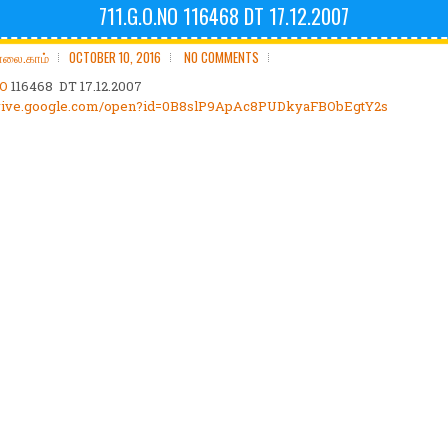
711.G.O.NO 116468 DT 17.12.2007
ோலை.காம்
OCTOBER 10, 2016
NO COMMENTS
NO
116468 DT 17.12.2007
drive.google.com/open?
id=
0B8slP9ApAc8PUDkyaFBObEgtY2s