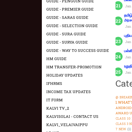
GUIDE - PENGUIN GUIDE
Jan 
GUIDE - PREMIER GUIDE
தமிழ
GUIDE - SARAS GUIDE
அரச
GUIDE - SELECTION GUIDE
Jan 
GUIDE - SURA GUIDE
புதி
GUIDE - SURYA GUIDE
Jan 
GUIDE - WAY TO SUCCESS GUIDE
பள்ள
Jan 
HM GUIDE
உறுத
HM TRANSFER-PROMOTION
Jan 
HOLIDAY UPDATES
Cat
IFHRMS
INCOME TAX UPDATES
@ BREAKI
IT FORM
1.WHAT
KALVI TV_2
ANDROID
AWARD U
KALVISOLAI - CONTACT US
CLASS 10
CLASS 3 
KALVI_VELAIVAIPPU
7 NEW
(1)