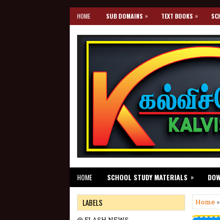
»
»
HOME
SUB DOMAINS
TEXT BOOKS
SC
»
HOME
SCHOOL STUDY MATERIALS
DO
LABELS
Home
@ FLASH NEWS