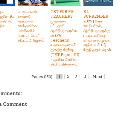
ில்
மாணவர்கள்
TET FOR PG
E.L
 ஜூன் 9ம்
தண்ணீர்
TEACHERS |
SURRENDER
ப்பதாகப்
குடிப்பதை
முதுகலை
2025 | அரசு
ும்
ஊக்குவிக்க
பட்டதாரி
ஊழியர்கள்,
பள்ளிகளில்
ஆசிரியர்களுக்கா
ஆசிரியர்களுக்கு
‘வாட்டர் பெல்’
ன (PG
ஈட்டிய விடுப்பு
திட்டம் அறிமுகம்
Teachers)
சரண் நடைமுறை
தேசிய ஆசிரியர்
அக்டோபர் 1-ந்
தகுதித் தேர்வு
தேதி முதல் அமல்.
(TET Paper-III)
- மத்திய அரசின்
தீவிர பரிசீலனை.
Pages (150)
1
2
3
4
Next
omments:
 a Comment