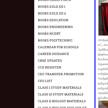
BOOKS D.ELE.ED 1
BOOKS D.ELE.ED 2
BOOKS EDUCATION
BOOKS ENGINEERING
BOOKS NCERT
அசத்தல
BOOKS POLYTECHNIC
கட்டமை
CALENDAR FOR SCHOOLS
ஆசிரிய
CAREER GUIDANCE
திறன்வ
போக்கவ
CBSE UPDATES
அதனை ர
CCE REGISTER
வருகின
மாற்றத
CEO TRANSFER-PROMOTION
*மாற்ற
CEO LIST
தமிழகத
CLASS 1 STUDY MATERIALS
தமிழகத
அளவில்
CLASS 10 STUDY MATERIALS
ஜம்புகே
CLASS 11 BIOLOGY MATERIALS
CLASS 11 BIOLOGY ZOOLOGY OT -