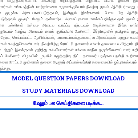
் விருந்தினர்களாகப் பங்கேற்று சிறப்பித்தனர். விழாவில் பேசிய இணை இய
ாளர்கள் சங்கமத்தின் மாற்றங்களை உருவாக்குவோம் நிகழ்வு மூலம் ஆசிரியர்களத
ம் முழுக்க அடையாளப்படுத்தவும், இன்னும் இவர்களைப் போல பிற ஆசிரி
படுத்தவும் முடியும். மேலும் தன்னார்வ அமைப்புகளை ஊக்கப்படுத்துவதன் மூலம் 
லாக பள்ளிகள் நன்மை அடைய வாய்ப்பு ஏற்படவும் அடித்தளமாக இந்த மாற்
குவோம் நிகழ்வு அமையும் எனக் குறிப்பிட்டு பேசினார். இந்நிகழ்வில் தமிழகம் முழ
 தேர்வு செய்யப்பட்ட ஆசிரியர்கள், மாணவர்கள்,தன்னார்வ அமைப்புகள் மற்றும் கல்
்கள் கலந்துகொண்டனர். நிகழ்விற்கு ரோட்டரி தலைவர் சங்கர் தலைமை வகித்தார். நி
 மற்றும் இலக்குகள் குறித்து கல்வியாளர்கள் சங்கம மாநில ஒருங்கிணைப்பாளர் சதி
ப் பேசினார். விழாவின் முடிவில் எழுத்தறிவு திட்ட தலைவர் பரஞ்சபை நன்றி கூறினா
ுகளை ரோட்டரி முன்னாள் துணை ஆளுநர் அப்பாஸ் மந்திரி தலைமையில் ஜம்புகேஸ்வரம் 
ுந்தது.
MODEL QUESTION PAPERS DOWNLOAD
STUDY MATERIALS DOWNLOAD
மேலும் பல செய்திகளை படிக்க...