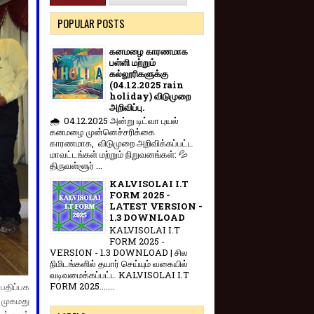
POPULAR POSTS
கனமழை காரணமாக
பள்ளி மற்றும்
கல்லூரிகளுக்கு
(04.12.2025 rain
holiday) விடுமுறை
அறிவிப்பு.
🌧️ 04.12.2025 அன்று டிட்வா புயல்
கனமழை முன்னெச்சரிக்கை
காரணமாக, விடுமுறை அறிவிக்கப்பட்ட
மாவட்டங்கள் மற்றும் நிறுவனங்கள்: 💦
திருவள்ளூர் ...
KALVISOLAI I.T
FORM 2025 -
LATEST VERSION -
1.3 DOWNLOAD
KALVISOLAI I.T
FORM 2025 -
VERSION - 1.3 DOWNLOAD | சில
நிமிடங்களில் தயார் செய்யும் வகையில்
வடிவமைக்கப்பட்ட KALVISOLAI I.T
FORM 2025.......
பதிப்பக
் முகமது