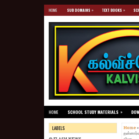
»
»
HOME
SUB DOMAINS
TEXT BOOKS
SC
»
HOME
SCHOOL STUDY MATERIALS
DO
LABELS
Home
தன்னார்வ
@ FLASH NEWS
விழா