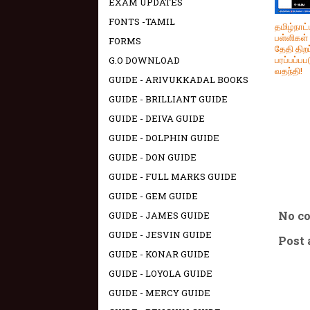
EXAM UPDATES
FONTS -TAMIL
தமிழ்நாட்ட
பள்ளிகள்
FORMS
தேதி திற
பரப்பப்பபட
G.O DOWNLOAD
வதந்தி!
GUIDE - ARIVUKKADAL BOOKS
GUIDE - BRILLIANT GUIDE
GUIDE - DEIVA GUIDE
GUIDE - DOLPHIN GUIDE
GUIDE - DON GUIDE
GUIDE - FULL MARKS GUIDE
GUIDE - GEM GUIDE
No c
GUIDE - JAMES GUIDE
GUIDE - JESVIN GUIDE
Post
GUIDE - KONAR GUIDE
GUIDE - LOYOLA GUIDE
GUIDE - MERCY GUIDE