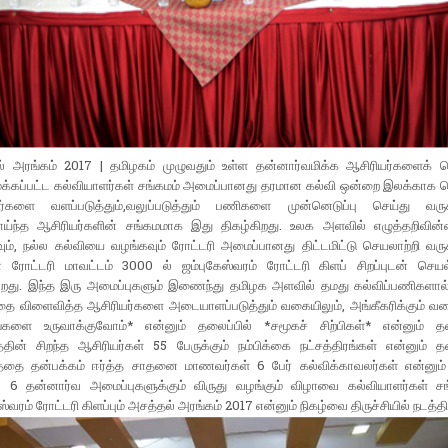
் அரங்கம் 2017 | தமிழகம் முழுவதும் உள்ள தன்னார்வமிக்க ஆசிரியர்களைக்
க்கப்பட்ட கல்வியாளர்கள் சங்கமம் அமைப்பானது தரமான கல்வி ஒன்றை இலக்காக
ர்களை வளப்படுத்தும்,வலுப்படுத்தும் பணிகளை முன்னெடுப்பு செய்து வருக
ாய்ந்த ஆசிரியர்களின் சங்கமமாக இது திகழ்கிறது. உலக அளவில் எழுத்தறிவின
ும், நல்ல கல்வியை வழங்கவும் ரோட்டரி அமைப்பானது திட்டமிட்டு செயலாற்றி வருக
ோட்டரி மாவட்டம் 3000 ல் ஜம்புகேஸ்வரம் ரோட்டரி கிளப் சிறப்புடன் செயல்
்றது. இந்த இரு அமைப்புகளும் இணைந்து தமிழக அளவில் தமது கல்விப்பணிகளால்
்தை விளைவித்த ஆசிரியர்களை அடையாளப்படுத்தும் வகையிலும், அங்கீகரிக்கும் வக
ங்களை உருவாக்குவோம்* என்னும் தலைப்பில் *சமூகச் சிற்பிகள்* என்னும் தல
்தின் சிறந்த ஆசிரியர்கள் 55 பேருக்கும் நம்பிக்கை நட்சத்திரங்கள் என்னும் தல
்தை தன்பக்கம் ஈர்த்த சாதனை மாணவர்கள் 6 பேர் கல்விக்காவலர்கள் என்னும
 6 தன்னார்வ அமைப்புகளுக்கும் விருது வழங்கும் விழாவை கல்வியாளர்கள் சங
ஸ்வரம் ரோட்டரி கிளப்பும் அசத்தல் அரங்கம் 2017 என்னும் நிகழ்வை திருச்சியில் நடத்த