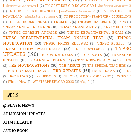
TIME TABLE EXAM
(41)
(1)
THIRAN
(1)
TN
(1)
TN GOVT DSE G.O DOWNLOAD
| பள்ளிக்கல்வி அரசாணை 1
(2)
TN GOVT DSE G.O DOWNLOAD | பள்ளிக்கல்வி அரசாணை 2
(1)
TN GOVT DSE G.O DOWNLOAD | பள்ளிக்கல்வி அரசாணை 3
(1)
TN GOVT DSE G.O
DOWNLOAD | பள்ளிக்கல்வி அரசாணை 4
(1)
TN PROMOTION - TRANSFER - COUSELLING
TNCMTSE
(5)
(1)
TN TEXT BOOKS ONLINE
(1)
TNFUSRC MATERIALS
(1)
TNPS
(1)
TNPSC ANNUAL PLANNER
(10)
TNPSC ANSWER KEY
(3)
TNPSC BULLETIN
TNPSC CURRENT AFFAIRS
(20)
TNPSC DEPARTMENTAL EXAM
(19)
(1)
TNPSC DEPARTMENTAL EXAM ONLINE TEST
(61)
TNPSC
NOTIFICATION
(53)
TNPSC PRESS RELEASE
(3)
TNPSC RESULT
(4)
TNPSC
TNPSC STUDY MATERIALS
(35)
TNPSC SYLLABUS
(1)
UPDATES
(196)
TOP-POSTS
(13)
TRANSFER
TNUSRB MATERIALS
(2)
UPDATES
(18)
TRB ANNUAL PLANNER
(7)
TRB ANSWER KEY
(4)
TRB BEO
TRB NOTIFICATIONS
(30)
TRB RESULT
(7)
(2)
TRB SPECIAL TEACHERS
(1)
TRB UPDATES
(161)
TRB STUDY MATERIALS
(3)
TRUST EXAM
(4)
TTSE
UGC NEWS
(4)
VIDEO
(6)
(2)
UPS UPDATES
(1)
VIDEOS FOR TNPSC
(1)
WEBSITE
(1)
What's New.
(1)
WHATSAPP UPLOAD 2023
(2)
எப்படி ?
(1)
LABELS
@ FLASH NEWS
ADMISSION UPDATES
AHM RELATED
AUDIO BOOK