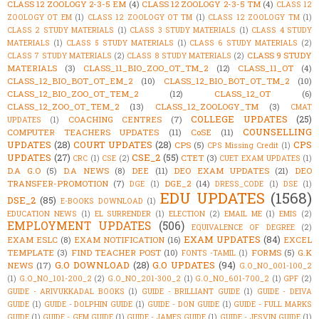
CLASS 12 ZOOLOGY 2-3-5 EM
(4)
CLASS 12 ZOOLOGY 2-3-5 TM
(4)
CLASS 12
ZOOLOGY OT EM
(1)
CLASS 12 ZOOLOGY OT TM
(1)
CLASS 12 ZOOLOGY TM
(1)
CLASS 2 STUDY MATERIALS
(1)
CLASS 3 STUDY MATERIALS
(1)
CLASS 4 STUDY
MATERIALS
(1)
CLASS 5 STUDY MATERIALS
(1)
CLASS 6 STUDY MATERIALS
(2)
CLASS 9 STUDY
CLASS 7 STUDY MATERIALS
(2)
CLASS 8 STUDY MATERIALS
(2)
MATERIALS
(3)
CLASS_11_BIO_ZOO_OT_TM_2
(12)
CLASS_11_OT
(4)
CLASS_12_BIO_BOT_OT_EM_2
(10)
CLASS_12_BIO_BOT_OT_TM_2
(10)
CLASS_12_BIO_ZOO_OT_TEM_2
(12)
CLASS_12_OT
(6)
CLASS_12_ZOO_OT_TEM_2
(13)
CLASS_12_ZOOLOGY_TM
(3)
CMAT
COLLEGE UPDATES
(25)
COACHING CENTRES
(7)
UPDATES
(1)
COUNSELLING
COMPUTER TEACHERS UPDATES
(11)
CoSE
(11)
UPDATES
(28)
COURT UPDATES
(28)
CPS
CPS
(5)
CPS Missing Credit
(1)
UPDATES
(27)
CSE_2
(55)
CTET
(3)
CRC
(1)
CSE
(2)
CUET EXAM UPDATES
(1)
D.A G.O
(5)
D.A NEWS
(8)
DEE
(11)
DEO EXAM UPDATES
(21)
DEO
TRANSFER-PROMOTION
(7)
DGE_2
(14)
DGE
(1)
DRESS_CODE
(1)
DSE
(1)
EDU UPDATES
(1568)
DSE_2
(85)
E-BOOKS DOWNLOAD
(1)
EDUCATION NEWS
(1)
EL SURRENDER
(1)
ELECTION
(2)
EMAIL ME
(1)
EMIS
(2)
EMPLOYMENT UPDATES
(506)
EQUIVALENCE OF DEGREE
(2)
EXAM UPDATES
(84)
EXAM ESLC
(8)
EXAM NOTIFICATION
(16)
EXCEL
TEMPLATE
(3)
FIND TEACHER POST
(10)
FORMS
(5)
G.K
FONTS -TAMIL
(1)
G.O DOWNLOAD
(28)
G.O UPDATES
(94)
NEWS
(17)
G.O_NO_001-100_2
(1)
G.O_NO_101-200_2
(2)
G.O_NO_201-300_2
(1)
G.O_NO_601-700_2
(1)
GPF
(2)
GUIDE - ARIVUKKADAL BOOKS
(1)
GUIDE - BRILLIANT GUIDE
(1)
GUIDE - DEIVA
GUIDE
(1)
GUIDE - DOLPHIN GUIDE
(1)
GUIDE - DON GUIDE
(1)
GUIDE - FULL MARKS
GUIDE
(1)
GUIDE - GEM GUIDE
(1)
GUIDE - JAMES GUIDE
(1)
GUIDE - JESVIN GUIDE
(1)