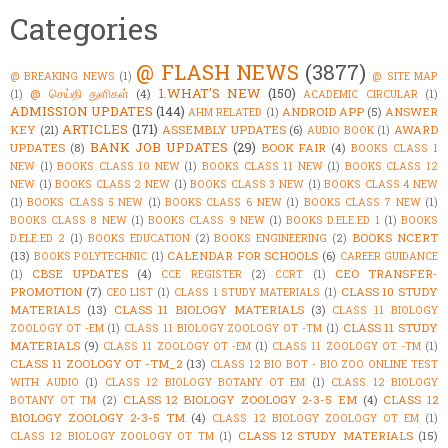
Categories
@ FLASH NEWS
(3877)
@ BREAKING NEWS
(1)
@ SITE MAP
1.WHAT'S NEW
(150)
@ செய்தி துளிகள்
(4)
(1)
ACADEMIC CIRCULAR
(1)
ADMISSION UPDATES
(144)
ANDROID APP
(5)
ANSWER
AHM RELATED
(1)
ARTICLES
(171)
KEY
(21)
ASSEMBLY UPDATES
(6)
AWARD
AUDIO BOOK
(1)
BANK JOB UPDATES
(29)
UPDATES
(8)
BOOK FAIR
(4)
BOOKS CLASS 1
NEW
(1)
BOOKS CLASS 10 NEW
(1)
BOOKS CLASS 11 NEW
(1)
BOOKS CLASS 12
NEW
(1)
BOOKS CLASS 2 NEW
(1)
BOOKS CLASS 3 NEW
(1)
BOOKS CLASS 4 NEW
(1)
BOOKS CLASS 5 NEW
(1)
BOOKS CLASS 6 NEW
(1)
BOOKS CLASS 7 NEW
(1)
BOOKS CLASS 8 NEW
(1)
BOOKS CLASS 9 NEW
(1)
BOOKS D.ELE.ED 1
(1)
BOOKS
BOOKS NCERT
D.ELE.ED 2
(1)
BOOKS EDUCATION
(2)
BOOKS ENGINEERING
(2)
(13)
CALENDAR FOR SCHOOLS
(6)
BOOKS POLYTECHNIC
(1)
CAREER GUIDANCE
CBSE UPDATES
(4)
CEO TRANSFER-
(1)
CCE REGISTER
(2)
CCRT
(1)
PROMOTION
(7)
CLASS 10 STUDY
CEO LIST
(1)
CLASS 1 STUDY MATERIALS
(1)
MATERIALS
(13)
CLASS 11 BIOLOGY MATERIALS
(3)
CLASS 11 BIOLOGY
CLASS 11 STUDY
ZOOLOGY OT -EM
(1)
CLASS 11 BIOLOGY ZOOLOGY OT -TM
(1)
MATERIALS
(9)
CLASS 11 ZOOLOGY OT -EM
(1)
CLASS 11 ZOOLOGY OT -TM
(1)
CLASS 11 ZOOLOGY OT -TM_2
(13)
CLASS 12 BIO BOT - BIO ZOO ONLINE TEST
WITH AUDIO
(1)
CLASS 12 BIOLOGY BOTANY OT EM
(1)
CLASS 12 BIOLOGY
CLASS 12 BIOLOGY ZOOLOGY 2-3-5 EM
(4)
CLASS 12
BOTANY OT TM
(2)
BIOLOGY ZOOLOGY 2-3-5 TM
(4)
CLASS 12 BIOLOGY ZOOLOGY OT EM
(1)
CLASS 12 STUDY MATERIALS
(15)
CLASS 12 BIOLOGY ZOOLOGY OT TM
(1)