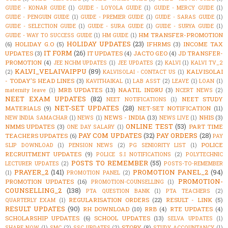
GUIDE - KONAR GUIDE
(1)
GUIDE - LOYOLA GUIDE
(1)
GUIDE - MERCY GUIDE
(1)
GUIDE - PENGUIN GUIDE
(1)
GUIDE - PREMIER GUIDE
(1)
GUIDE - SARAS GUIDE
(1)
GUIDE - SELECTION GUIDE
(1)
GUIDE - SURA GUIDE
(1)
GUIDE - SURYA GUIDE
(1)
HM TRANSFER-PROMOTION
GUIDE - WAY TO SUCCESS GUIDE
(1)
HM GUIDE
(1)
HOLIDAY UPDATES
(23)
(6)
HOLIDAY G.O
(5)
IFHRMS
(3)
INCOME TAX
IT FORM
(26)
UPDATES
(3)
IT UPDATES
(4)
JACTO GEO
(4)
JD TRANSFER-
PROMOTION
(4)
JEE NCHM UPDATES
(1)
JEE UPDATES
(2)
KALVI
(1)
KALVI TV_2
KALVI_VELAIVAIPPU
(89)
KALVISOLAI
(2)
KALVISOLAI - CONTACT US
(1)
- TODAY'S HEAD LINES
(3)
KAVITHAIKAL
(1)
LAB ASST
(2)
LEAVE
(1)
LOAN
(1)
MRB UPDATES
(13)
NAATIL INDRU
(3)
maternity leave
(1)
NCERT NEWS
(2)
NEET EXAM UPDATES
(82)
NEET STUDY
NEET NOTIFICATIONS
(1)
NET-SET UPDATES
(28)
MATERIALS
(9)
NET-SET NOTIFICATION
(11)
NEWS - INDIA
(13)
NHIS
(3)
NEW INDIA SAMACHAR
(1)
NEWS
(1)
NEWS LIVE
(1)
ONLINE TEST
(53)
NMMS UPDATES
(3)
PART TIME
ONE DAY SALARY
(1)
PAY COM UPDATES
(32)
PAY ORDERS
(28)
TEACHERS UPDATES
(6)
PAY
POLICE
SLIP DOWNLOAD
(1)
PENSION NEWS
(2)
PG SENIORITY LIST
(1)
RECRUITMENT UPDATES
(9)
POLICE S.I NOTIFICATIONS
(2)
POLYTECHNIC
POSTS TO REMEMBER
(55)
LECTURER UPDATES
(2)
POSTS-TO-REMEMBER
PRAYER_2
(141)
PROMOTION PANEL_2
(94)
(1)
PROMOTION PANEL
(2)
PROMOTION-
PROMOTION UPDATES
(16)
PROMOTION-COUNSELLING
(1)
COUNSELLING_2
(138)
PTA QUESTION BANK
(1)
PTA TEACHERS
(2)
REGULARISATION ORDERS
(22)
RESULT - LINK
(5)
QUARTERLY EXAM
(1)
RESULT UPDATES
(90)
RH DOWNLOAD
(10)
RRB
(4)
RTE UPDATES
(4)
SCHOLARSHIP UPDATES
(6)
SCHOOL UPDATES
(13)
SELVA UPDATES
(1)
STORY
(8)
SHARE NOW
(1)
SMC
(2)
SSC UPDATES
(2)
STUDY ACCOUNTANCY
(1)