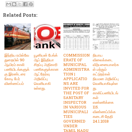
Related Posts:
இந்திய ரயில்வே
யூனியன் பேங்க்
COMMISSION
நியாய
துறையில் 90
ஆப் இந்தியா
ERATE OF
விலைக்கடை
ஆயிரம் காலி
சிறப்பு அதிகாரி
MUNICIPAL
விற்பனையாளர்க
பணியிடங்களுக்
பணிகளுக்கான
ADMINISTRA
ள் மற்றும்
கு இரண்டரை
ஆட்தேர்வு
TION |
கட்டுநர்கள்
கோடி பேர்
அறிவிப்பு
APPLICATIO
நியமன அறிவிப்பு
விண்ணப்பம்
வெளியாகி
NS ARE
வெளியாகியுள்ள
உள்ளது.
INVITED FOR
து.
THE POST OF
காலிப்பணியிடங்
SANITARY
கள்
INSPECTOR
எண்ணிக்கை
IN VARIOUS
115.
MUNICIPALI
விண்ணப்பிக்க
TIES
கடைசி தேதி
GOVERNED
24.1.2018
UNDER
TAMIL NADU