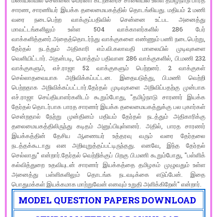
மணியளவில் சென்னை மெரினா கடற்கரைச் சாலையில் உள்ள தமிழ்நாடு பாரத
சாரண, சாரணியர் இயக்க தலைமையகத்தில் தொடங்கியது. மதியம் 2 மணி
வரை நடைபெற்ற வாக்குப்பதிவில் சென்னை உட்பட அனைத்து
மாவட்டங்களிலும் உள்ள 504 வாக்காளர்களில் 286 பேர்
வாக்களித்தனர்.அதைத்தொடர்ந்து வாக்குகளை எண்ணும் பணி நடைபெற்று,
தேர்தல் நடத்தும் அதிகாரி எம்.வி.கலாவதி மாலையில் முடிவுகளை
வெளியிட்டார். அதன்படி, மொத்தம் பதிவான 286 வாக்குகளில், பி.மணி 232
வாக்குகளும், எச்.ராஜா 52 வாக்குகளும் பெற்றனர். 2 வாக்குகள்
செல்லாதவையாக அறிவிக்கப்பட்டன. இதையடுத்து, பி.மணி வெற்றி
பெற்றதாக அறிவிக்கப்பட்டார்.தேர்தல் முடிவுகளை அறிவிப்பதற்கு முன்பாக
எச்.ராஜா செய்தியாளர்களிடம் கூறும்போது, "தமிழ்நாடு சாரணர் இயக்க
தேர்தல் தொடர்பாக பாரத சாரணர் இயக்க தலைமையகத்துக்கு பல புகார்கள்
சென்றதால் நேற்று முன்தினம் மதியம் தேர்தல் நடத்தும் அதிகாரிக்கு
தலைமையகத்திலிருந்து கடிதம் அனுப்பியுள்ளனர். அதில், பாரத சாரணர்
இயக்கத்தின் தேசிய ஆணையர் உத்தரவு வரும் வரை தேர்தலை
நடத்தக்கூடாது என அறிவுறுத்தப்பட்டிருந்தது. எனவே, இந்த தேர்தல்
செல்லாது" என்றார்.தேர்தல் வெற்றிக்குப் பிறகு பி.மணி கூறும்போது, "பள்ளிக்
கல்வித்துறை உதவியுடன் சாரணர் இயக்கத்தை தமிழகம் முழுவதும் உள்ள
அனைத்து பள்ளிகளிலும் தொடங்க நடவடிக்கை எடுப்பேன். இதை
பொதுமக்கள் இயக்கமாக மாற்றுவேன் எனவும் உறுதி அளிக்கிறேன்" என்றார்.
MODEL QUESTION PAPERS DOWNLOAD