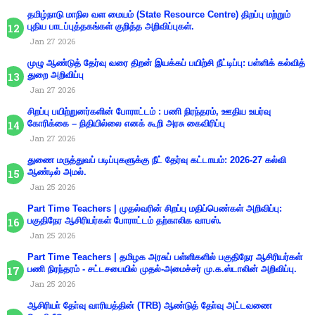
தமிழ்நாடு மாநில வள மையம் (State Resource Centre) திறப்பு மற்றும்
புதிய பாடப்புத்தகங்கள் குறித்த அறிவிப்புகள்.
Jan 27 2026
முழு ஆண்டுத் தேர்வு வரை திறன் இயக்கப் பயிற்சி நீட்டிப்பு: பள்ளிக் கல்வித்
துறை அறிவிப்பு
Jan 27 2026
சிறப்பு பயிற்றுனர்களின் போராட்டம் : பணி நிரந்தரம், ஊதிய உயர்வு
கோரிக்கை – நிதியில்லை எனக் கூறி அரசு கைவிரிப்பு
Jan 27 2026
துணை மருத்துவப் படிப்புகளுக்கு நீட் தேர்வு கட்டாயம்: 2026-27 கல்வி
ஆண்டில் அமல்.
Jan 25 2026
Part Time Teachers | முதல்வரின் சிறப்பு மதிப்பெண்கள் அறிவிப்பு:
பகுதிநேர ஆசிரியர்கள் போராட்டம் தற்காலிக வாபஸ்.
Jan 25 2026
Part Time Teachers | தமிழக அரசுப் பள்ளிகளில் பகுதிநேர ஆசிரியர்கள்
பணி நிரந்தரம் - சட்டசபையில் முதல்-அமைச்சர் மு.க.ஸ்டாலின் அறிவிப்பு.
Jan 25 2026
ஆசிரியா் தோ்வு வாரியத்தின் (TRB) ஆண்டுத் தோ்வு அட்டவணை