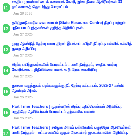
ஊதிய முரண்பாட்டைக் களையக் கோரி, இடைநிலை ஆசிரியர்கள் 33
நாட்களாகத் தொடர்ந்து போராட்டம்
Jan 28 2026
தமிழ்நாடு மாநில வள மையம் (State Resource Centre) திறப்பு மற்றும்
புதிய பாடப்புத்தகங்கள் குறித்த அறிவிப்புகள்.
Jan 27 2026
முழு ஆண்டுத் தேர்வு வரை திறன் இயக்கப் பயிற்சி நீட்டிப்பு: பள்ளிக் கல்வித்
துறை அறிவிப்பு
Jan 27 2026
சிறப்பு பயிற்றுனர்களின் போராட்டம் : பணி நிரந்தரம், ஊதிய உயர்வு
கோரிக்கை – நிதியில்லை எனக் கூறி அரசு கைவிரிப்பு
Jan 27 2026
துணை மருத்துவப் படிப்புகளுக்கு நீட் தேர்வு கட்டாயம்: 2026-27 கல்வி
ஆண்டில் அமல்.
Jan 25 2026
Part Time Teachers | முதல்வரின் சிறப்பு மதிப்பெண்கள் அறிவிப்பு:
பகுதிநேர ஆசிரியர்கள் போராட்டம் தற்காலிக வாபஸ்.
Jan 25 2026
Part Time Teachers | தமிழக அரசுப் பள்ளிகளில் பகுதிநேர ஆசிரியர்கள்
பணி நிரந்தரம் - சட்டசபையில் முதல்-அமைச்சர் மு.க.ஸ்டாலின் அறிவிப்பு.