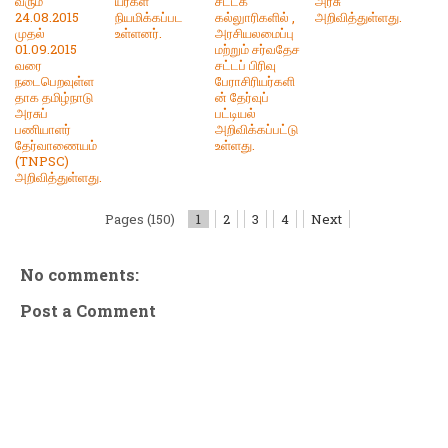
வரும்
யர்கள்
சட்டக்
அரசு
24.08.2015
நியமிக்கப்பட
கல்லுாரிகளில் ,
அறிவித்துள்ளது.
முதல்
உள்ளனர்.
அரசியலமைப்பு
01.09.2015
மற்றும் சர்வதேச
வரை
சட்டப் பிரிவு
நடைபெறவுள்ள
பேராசிரியர்களி
தாக தமிழ்நாடு
ன் தேர்வுப்
அரசுப்
பட்டியல்
பணியாளர்
அறிவிக்கப்பட்டு
தேர்வாணையம்
உள்ளது.
(TNPSC)
அறிவித்துள்ளது.
Pages (150)
1
2
3
4
Next
No comments:
Post a Comment