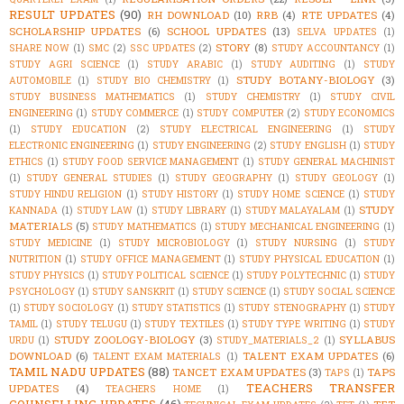
RESULT UPDATES
(90)
RH DOWNLOAD
(10)
RRB
(4)
RTE UPDATES
(4)
SCHOLARSHIP UPDATES
(6)
SCHOOL UPDATES
(13)
SELVA UPDATES
(1)
STORY
(8)
SHARE NOW
(1)
SMC
(2)
SSC UPDATES
(2)
STUDY ACCOUNTANCY
(1)
STUDY AGRI SCIENCE
(1)
STUDY ARABIC
(1)
STUDY AUDITING
(1)
STUDY
STUDY BOTANY-BIOLOGY
(3)
AUTOMOBILE
(1)
STUDY BIO CHEMISTRY
(1)
STUDY BUSINESS MATHEMATICS
(1)
STUDY CHEMISTRY
(1)
STUDY CIVIL
ENGINEERING
(1)
STUDY COMMERCE
(1)
STUDY COMPUTER
(2)
STUDY ECONOMICS
(1)
STUDY EDUCATION
(2)
STUDY ELECTRICAL ENGINEERING
(1)
STUDY
ELECTRONIC ENGINEERING
(1)
STUDY ENGINEERING
(2)
STUDY ENGLISH
(1)
STUDY
ETHICS
(1)
STUDY FOOD SERVICE MANAGEMENT
(1)
STUDY GENERAL MACHINIST
(1)
STUDY GENERAL STUDIES
(1)
STUDY GEOGRAPHY
(1)
STUDY GEOLOGY
(1)
STUDY HINDU RELIGION
(1)
STUDY HISTORY
(1)
STUDY HOME SCIENCE
(1)
STUDY
STUDY
KANNADA
(1)
STUDY LAW
(1)
STUDY LIBRARY
(1)
STUDY MALAYALAM
(1)
MATERIALS
(5)
STUDY MATHEMATICS
(1)
STUDY MECHANICAL ENGINEERING
(1)
STUDY MEDICINE
(1)
STUDY MICROBIOLOGY
(1)
STUDY NURSING
(1)
STUDY
NUTRITION
(1)
STUDY OFFICE MANAGEMENT
(1)
STUDY PHYSICAL EDUCATION
(1)
STUDY PHYSICS
(1)
STUDY POLITICAL SCIENCE
(1)
STUDY POLYTECHNIC
(1)
STUDY
PSYCHOLOGY
(1)
STUDY SANSKRIT
(1)
STUDY SCIENCE
(1)
STUDY SOCIAL SCIENCE
(1)
STUDY SOCIOLOGY
(1)
STUDY STATISTICS
(1)
STUDY STENOGRAPHY
(1)
STUDY
TAMIL
(1)
STUDY TELUGU
(1)
STUDY TEXTILES
(1)
STUDY TYPE WRITING
(1)
STUDY
STUDY ZOOLOGY-BIOLOGY
(3)
SYLLABUS
URDU
(1)
STUDY_MATERIALS_2
(1)
DOWNLOAD
(6)
TALENT EXAM UPDATES
(6)
TALENT EXAM MATERIALS
(1)
TAMIL NADU UPDATES
(88)
TANCET EXAM UPDATES
(3)
TAPS
TAPS
(1)
TEACHERS TRANSFER
UPDATES
(4)
TEACHERS HOME
(1)