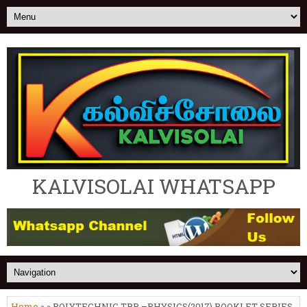
KALVISOLAI WHATSAPP
Home
» » POLYTECHNIC TRB –PHYSICS(2017) BOOKLET SERIES