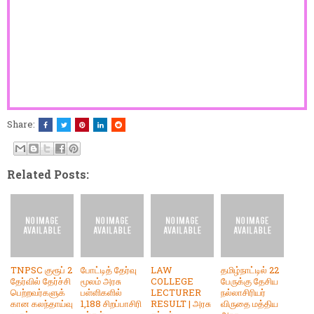
Share:
Related Posts:
TNPSC குரூப் 2
போட்டித் தேர்வு
LAW
தமிழ்நாட்டில் 22
தேர்வில் தேர்ச்சி
மூலம் அரசு
COLLEGE
பேருக்கு தேசிய
பெற்றவர்களுக்
பள்ளிகளில்
LECTURER
நல்லாசிரியர்
கான கலந்தாய்வு
1,188 சிறப்பாசிரி
RESULT | அரசு
விருதை மத்திய