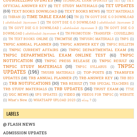
COUNSELLING UPDATES
(46)
TET
TECHNICAL EXAM UPDATES
(2)
TET
(1)
TET UPDATES
OFFICIAL ANSWER KEY
(6)
TET STUDY MATERIALS
(16)
(69)
TEXT BOOKS DOWNLOAD
(16)
TEXT BOOKS NEWS
(6)
TEXT MATERIALS
TIME TABLE EXAM
(41)
(1)
THIRAN
(1)
TN
(1)
TN GOVT DSE G.O DOWNLOAD
| பள்ளிக்கல்வி அரசாணை 1
(2)
TN GOVT DSE G.O DOWNLOAD | பள்ளிக்கல்வி அரசாணை 2
(1)
TN GOVT DSE G.O DOWNLOAD | பள்ளிக்கல்வி அரசாணை 3
(1)
TN GOVT DSE G.O
DOWNLOAD | பள்ளிக்கல்வி அரசாணை 4
(1)
TN PROMOTION - TRANSFER - COUSELLING
TNCMTSE
(5)
(1)
TN TEXT BOOKS ONLINE
(1)
TNFUSRC MATERIALS
(1)
TNPS
(1)
TNPSC ANNUAL PLANNER
(10)
TNPSC ANSWER KEY
(3)
TNPSC BULLETIN
TNPSC CURRENT AFFAIRS
(20)
TNPSC DEPARTMENTAL EXAM
(19)
(1)
TNPSC DEPARTMENTAL EXAM ONLINE TEST
(61)
TNPSC
NOTIFICATION
(53)
TNPSC PRESS RELEASE
(3)
TNPSC RESULT
(4)
TNPSC
TNPSC STUDY MATERIALS
(35)
TNPSC SYLLABUS
(1)
UPDATES
(196)
TOP-POSTS
(13)
TRANSFER
TNUSRB MATERIALS
(2)
UPDATES
(18)
TRB ANNUAL PLANNER
(7)
TRB ANSWER KEY
(4)
TRB BEO
TRB NOTIFICATIONS
(30)
TRB RESULT
(7)
(2)
TRB SPECIAL TEACHERS
(1)
TRB UPDATES
(161)
TRB STUDY MATERIALS
(3)
TRUST EXAM
(4)
TTSE
UGC NEWS
(4)
VIDEO
(6)
(2)
UPS UPDATES
(1)
VIDEOS FOR TNPSC
(1)
WEBSITE
(1)
What's New.
(1)
WHATSAPP UPLOAD 2023
(2)
எப்படி ?
(1)
LABELS
@ FLASH NEWS
ADMISSION UPDATES