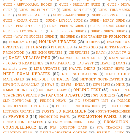
GUIDE - ARIVUKKADAL BOOKS
(1)
GUIDE - BRILLIANT GUIDE
(1)
GUIDE - DEIVA
GUIDE
(1)
GUIDE - DOLPHIN GUIDE
(1)
GUIDE - DON GUIDE
(1)
GUIDE - FULL MARKS
GUIDE
(1)
GUIDE - GEM GUIDE
(1)
GUIDE - JAMES GUIDE
(1)
GUIDE - JESVIN GUIDE
(1)
GUIDE - KONAR GUIDE
(1)
GUIDE - LOYOLA GUIDE
(1)
GUIDE - MERCY GUIDE
(1)
GUIDE - PENGUIN GUIDE
(1)
GUIDE - PREMIER GUIDE
(1)
GUIDE - SARAS GUIDE
(1)
GUIDE - SELECTION GUIDE
(1)
GUIDE - SURA GUIDE
(1)
GUIDE - SURYA GUIDE
(1)
HM TRANSFER-PROMOTION
GUIDE - WAY TO SUCCESS GUIDE
(1)
HM GUIDE
(1)
HOLIDAY UPDATES
(23)
(6)
HOLIDAY G.O
(5)
IFHRMS
(3)
INCOME TAX
IT FORM
(26)
UPDATES
(3)
IT UPDATES
(4)
JACTO GEO
(4)
JD TRANSFER-
PROMOTION
(4)
JEE NCHM UPDATES
(1)
JEE UPDATES
(2)
KALVI
(1)
KALVI TV_2
KALVI_VELAIVAIPPU
(89)
KALVISOLAI
(2)
KALVISOLAI - CONTACT US
(1)
- TODAY'S HEAD LINES
(3)
KAVITHAIKAL
(1)
LAB ASST
(2)
LEAVE
(1)
LOAN
(1)
MRB UPDATES
(13)
NAATIL INDRU
(3)
maternity leave
(1)
NCERT NEWS
(2)
NEET EXAM UPDATES
(82)
NEET STUDY
NEET NOTIFICATIONS
(1)
NET-SET UPDATES
(28)
MATERIALS
(9)
NET-SET NOTIFICATION
(11)
NEWS - INDIA
(13)
NHIS
(3)
NEW INDIA SAMACHAR
(1)
NEWS
(1)
NEWS LIVE
(1)
ONLINE TEST
(53)
NMMS UPDATES
(3)
PART TIME
ONE DAY SALARY
(1)
PAY COM UPDATES
(32)
PAY ORDERS
(28)
TEACHERS UPDATES
(6)
PAY
POLICE
SLIP DOWNLOAD
(1)
PENSION NEWS
(2)
PG SENIORITY LIST
(1)
RECRUITMENT UPDATES
(9)
POLICE S.I NOTIFICATIONS
(2)
POLYTECHNIC
POSTS TO REMEMBER
(55)
LECTURER UPDATES
(2)
POSTS-TO-REMEMBER
PRAYER_2
(141)
PROMOTION PANEL_2
(94)
(1)
PROMOTION PANEL
(2)
PROMOTION-
PROMOTION UPDATES
(16)
PROMOTION-COUNSELLING
(1)
COUNSELLING_2
(138)
PTA QUESTION BANK
(1)
PTA TEACHERS
(2)
REGULARISATION ORDERS
(22)
RESULT - LINK
(5)
QUARTERLY EXAM
(1)