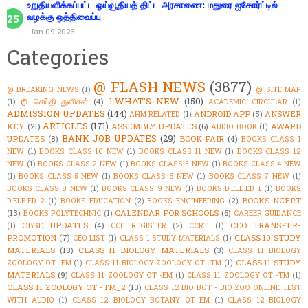
உறுதியளிக்கப்பட்ட ஓய்வூதியத் திட்ட அரசாணை: மதுரை ஐகோர்ட்டில்
வழக்கு ஒத்திவைப்பு
Jan 09 2026
Categories
@ FLASH NEWS
(3877)
@ BREAKING NEWS
(1)
@ SITE MAP
1.WHAT'S NEW
(150)
@ செய்தி துளிகள்
(4)
(1)
ACADEMIC CIRCULAR
(1)
ADMISSION UPDATES
(144)
ANDROID APP
(5)
ANSWER
AHM RELATED
(1)
ARTICLES
(171)
KEY
(21)
ASSEMBLY UPDATES
(6)
AWARD
AUDIO BOOK
(1)
BANK JOB UPDATES
(29)
UPDATES
(8)
BOOK FAIR
(4)
BOOKS CLASS 1
NEW
(1)
BOOKS CLASS 10 NEW
(1)
BOOKS CLASS 11 NEW
(1)
BOOKS CLASS 12
NEW
(1)
BOOKS CLASS 2 NEW
(1)
BOOKS CLASS 3 NEW
(1)
BOOKS CLASS 4 NEW
(1)
BOOKS CLASS 5 NEW
(1)
BOOKS CLASS 6 NEW
(1)
BOOKS CLASS 7 NEW
(1)
BOOKS CLASS 8 NEW
(1)
BOOKS CLASS 9 NEW
(1)
BOOKS D.ELE.ED 1
(1)
BOOKS
BOOKS NCERT
D.ELE.ED 2
(1)
BOOKS EDUCATION
(2)
BOOKS ENGINEERING
(2)
(13)
CALENDAR FOR SCHOOLS
(6)
BOOKS POLYTECHNIC
(1)
CAREER GUIDANCE
CBSE UPDATES
(4)
CEO TRANSFER-
(1)
CCE REGISTER
(2)
CCRT
(1)
PROMOTION
(7)
CLASS 10 STUDY
CEO LIST
(1)
CLASS 1 STUDY MATERIALS
(1)
MATERIALS
(13)
CLASS 11 BIOLOGY MATERIALS
(3)
CLASS 11 BIOLOGY
CLASS 11 STUDY
ZOOLOGY OT -EM
(1)
CLASS 11 BIOLOGY ZOOLOGY OT -TM
(1)
MATERIALS
(9)
CLASS 11 ZOOLOGY OT -EM
(1)
CLASS 11 ZOOLOGY OT -TM
(1)
CLASS 11 ZOOLOGY OT -TM_2
(13)
CLASS 12 BIO BOT - BIO ZOO ONLINE TEST
WITH AUDIO
(1)
CLASS 12 BIOLOGY BOTANY OT EM
(1)
CLASS 12 BIOLOGY