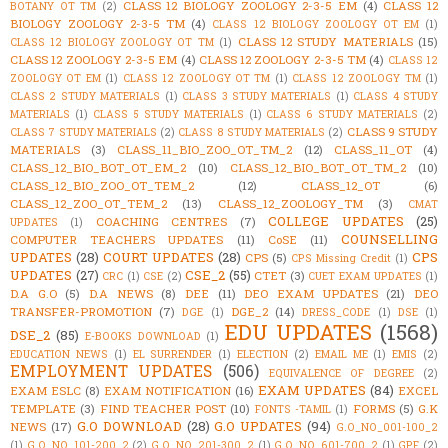
CLASS 12 BIOLOGY ZOOLOGY 2-3-5 EM
(4)
CLASS 12
BOTANY OT TM
(2)
BIOLOGY ZOOLOGY 2-3-5 TM
(4)
CLASS 12 BIOLOGY ZOOLOGY OT EM
(1)
CLASS 12 STUDY MATERIALS
(15)
CLASS 12 BIOLOGY ZOOLOGY OT TM
(1)
CLASS 12 ZOOLOGY 2-3-5 EM
(4)
CLASS 12 ZOOLOGY 2-3-5 TM
(4)
CLASS 12
ZOOLOGY OT EM
(1)
CLASS 12 ZOOLOGY OT TM
(1)
CLASS 12 ZOOLOGY TM
(1)
CLASS 2 STUDY MATERIALS
(1)
CLASS 3 STUDY MATERIALS
(1)
CLASS 4 STUDY
MATERIALS
(1)
CLASS 5 STUDY MATERIALS
(1)
CLASS 6 STUDY MATERIALS
(2)
CLASS 9 STUDY
CLASS 7 STUDY MATERIALS
(2)
CLASS 8 STUDY MATERIALS
(2)
MATERIALS
(3)
CLASS_11_BIO_ZOO_OT_TM_2
(12)
CLASS_11_OT
(4)
CLASS_12_BIO_BOT_OT_EM_2
(10)
CLASS_12_BIO_BOT_OT_TM_2
(10)
CLASS_12_BIO_ZOO_OT_TEM_2
(12)
CLASS_12_OT
(6)
CLASS_12_ZOO_OT_TEM_2
(13)
CLASS_12_ZOOLOGY_TM
(3)
CMAT
COLLEGE UPDATES
(25)
COACHING CENTRES
(7)
UPDATES
(1)
COUNSELLING
COMPUTER TEACHERS UPDATES
(11)
CoSE
(11)
UPDATES
(28)
COURT UPDATES
(28)
CPS
CPS
(5)
CPS Missing Credit
(1)
UPDATES
(27)
CSE_2
(55)
CTET
(3)
CRC
(1)
CSE
(2)
CUET EXAM UPDATES
(1)
D.A G.O
(5)
D.A NEWS
(8)
DEE
(11)
DEO EXAM UPDATES
(21)
DEO
TRANSFER-PROMOTION
(7)
DGE_2
(14)
DGE
(1)
DRESS_CODE
(1)
DSE
(1)
EDU UPDATES
(1568)
DSE_2
(85)
E-BOOKS DOWNLOAD
(1)
EDUCATION NEWS
(1)
EL SURRENDER
(1)
ELECTION
(2)
EMAIL ME
(1)
EMIS
(2)
EMPLOYMENT UPDATES
(506)
EQUIVALENCE OF DEGREE
(2)
EXAM UPDATES
(84)
EXAM ESLC
(8)
EXAM NOTIFICATION
(16)
EXCEL
TEMPLATE
(3)
FIND TEACHER POST
(10)
FORMS
(5)
G.K
FONTS -TAMIL
(1)
G.O DOWNLOAD
(28)
G.O UPDATES
(94)
NEWS
(17)
G.O_NO_001-100_2
(1)
G.O_NO_101-200_2
(2)
G.O_NO_201-300_2
(1)
G.O_NO_601-700_2
(1)
GPF
(2)