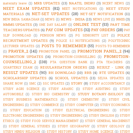
MRB UPDATES
(13)
NAATIL INDRU
(3)
maternity leave
(1)
NCERT NEWS
(2)
NEET EXAM UPDATES
(82)
NEET STUDY
NEET NOTIFICATIONS
(1)
NET-SET UPDATES
(28)
MATERIALS
(9)
NET-SET NOTIFICATION
(11)
NEWS - INDIA
(13)
NHIS
(3)
NEW INDIA SAMACHAR
(1)
NEWS
(1)
NEWS LIVE
(1)
ONLINE TEST
(53)
NMMS UPDATES
(3)
PART TIME
ONE DAY SALARY
(1)
PAY COM UPDATES
(32)
PAY ORDERS
(28)
TEACHERS UPDATES
(6)
PAY
POLICE
SLIP DOWNLOAD
(1)
PENSION NEWS
(2)
PG SENIORITY LIST
(1)
RECRUITMENT UPDATES
(9)
POLICE S.I NOTIFICATIONS
(2)
POLYTECHNIC
POSTS TO REMEMBER
(55)
LECTURER UPDATES
(2)
POSTS-TO-REMEMBER
PRAYER_2
(141)
PROMOTION PANEL_2
(94)
(1)
PROMOTION PANEL
(2)
PROMOTION-
PROMOTION UPDATES
(16)
PROMOTION-COUNSELLING
(1)
COUNSELLING_2
(138)
PTA QUESTION BANK
(1)
PTA TEACHERS
(2)
REGULARISATION ORDERS
(22)
RESULT - LINK
(5)
QUARTERLY EXAM
(1)
RESULT UPDATES
(90)
RH DOWNLOAD
(10)
RRB
(4)
RTE UPDATES
(4)
SCHOLARSHIP UPDATES
(6)
SCHOOL UPDATES
(13)
SELVA UPDATES
(1)
STORY
(8)
SHARE NOW
(1)
SMC
(2)
SSC UPDATES
(2)
STUDY ACCOUNTANCY
(1)
STUDY AGRI SCIENCE
(1)
STUDY ARABIC
(1)
STUDY AUDITING
(1)
STUDY
STUDY BOTANY-BIOLOGY
(3)
AUTOMOBILE
(1)
STUDY BIO CHEMISTRY
(1)
STUDY BUSINESS MATHEMATICS
(1)
STUDY CHEMISTRY
(1)
STUDY CIVIL
ENGINEERING
(1)
STUDY COMMERCE
(1)
STUDY COMPUTER
(2)
STUDY ECONOMICS
(1)
STUDY EDUCATION
(2)
STUDY ELECTRICAL ENGINEERING
(1)
STUDY
ELECTRONIC ENGINEERING
(1)
STUDY ENGINEERING
(2)
STUDY ENGLISH
(1)
STUDY
ETHICS
(1)
STUDY FOOD SERVICE MANAGEMENT
(1)
STUDY GENERAL MACHINIST
(1)
STUDY GENERAL STUDIES
(1)
STUDY GEOGRAPHY
(1)
STUDY GEOLOGY
(1)
STUDY HINDU RELIGION
(1)
STUDY HISTORY
(1)
STUDY HOME SCIENCE
(1)
STUDY