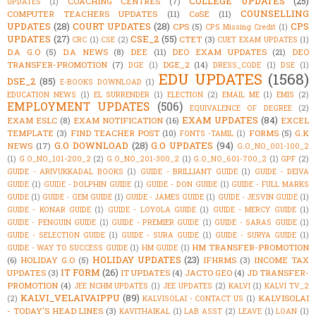
COLLEGE UPDATES
(25)
COACHING CENTRES
(7)
UPDATES
(1)
COUNSELLING
COMPUTER TEACHERS UPDATES
(11)
CoSE
(11)
UPDATES
(28)
COURT UPDATES
(28)
CPS
CPS
(5)
CPS Missing Credit
(1)
UPDATES
(27)
CSE_2
(55)
CTET
(3)
CRC
(1)
CSE
(2)
CUET EXAM UPDATES
(1)
D.A G.O
(5)
D.A NEWS
(8)
DEE
(11)
DEO EXAM UPDATES
(21)
DEO
TRANSFER-PROMOTION
(7)
DGE_2
(14)
DGE
(1)
DRESS_CODE
(1)
DSE
(1)
EDU UPDATES
(1568)
DSE_2
(85)
E-BOOKS DOWNLOAD
(1)
EDUCATION NEWS
(1)
EL SURRENDER
(1)
ELECTION
(2)
EMAIL ME
(1)
EMIS
(2)
EMPLOYMENT UPDATES
(506)
EQUIVALENCE OF DEGREE
(2)
EXAM UPDATES
(84)
EXAM ESLC
(8)
EXAM NOTIFICATION
(16)
EXCEL
TEMPLATE
(3)
FIND TEACHER POST
(10)
FORMS
(5)
G.K
FONTS -TAMIL
(1)
G.O DOWNLOAD
(28)
G.O UPDATES
(94)
NEWS
(17)
G.O_NO_001-100_2
(1)
G.O_NO_101-200_2
(2)
G.O_NO_201-300_2
(1)
G.O_NO_601-700_2
(1)
GPF
(2)
GUIDE - ARIVUKKADAL BOOKS
(1)
GUIDE - BRILLIANT GUIDE
(1)
GUIDE - DEIVA
GUIDE
(1)
GUIDE - DOLPHIN GUIDE
(1)
GUIDE - DON GUIDE
(1)
GUIDE - FULL MARKS
GUIDE
(1)
GUIDE - GEM GUIDE
(1)
GUIDE - JAMES GUIDE
(1)
GUIDE - JESVIN GUIDE
(1)
GUIDE - KONAR GUIDE
(1)
GUIDE - LOYOLA GUIDE
(1)
GUIDE - MERCY GUIDE
(1)
GUIDE - PENGUIN GUIDE
(1)
GUIDE - PREMIER GUIDE
(1)
GUIDE - SARAS GUIDE
(1)
GUIDE - SELECTION GUIDE
(1)
GUIDE - SURA GUIDE
(1)
GUIDE - SURYA GUIDE
(1)
HM TRANSFER-PROMOTION
GUIDE - WAY TO SUCCESS GUIDE
(1)
HM GUIDE
(1)
HOLIDAY UPDATES
(23)
(6)
HOLIDAY G.O
(5)
IFHRMS
(3)
INCOME TAX
IT FORM
(26)
UPDATES
(3)
IT UPDATES
(4)
JACTO GEO
(4)
JD TRANSFER-
PROMOTION
(4)
JEE NCHM UPDATES
(1)
JEE UPDATES
(2)
KALVI
(1)
KALVI TV_2
KALVI_VELAIVAIPPU
(89)
KALVISOLAI
(2)
KALVISOLAI - CONTACT US
(1)
- TODAY'S HEAD LINES
(3)
KAVITHAIKAL
(1)
LAB ASST
(2)
LEAVE
(1)
LOAN
(1)