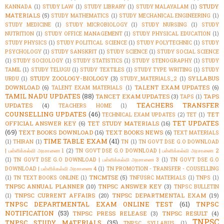
STUDY
KANNADA
(1)
STUDY LAW
(1)
STUDY LIBRARY
(1)
STUDY MALAYALAM
(1)
MATERIALS
(5)
STUDY MATHEMATICS
(1)
STUDY MECHANICAL ENGINEERING
(1)
STUDY MEDICINE
(1)
STUDY MICROBIOLOGY
(1)
STUDY NURSING
(1)
STUDY
NUTRITION
(1)
STUDY OFFICE MANAGEMENT
(1)
STUDY PHYSICAL EDUCATION
(1)
STUDY PHYSICS
(1)
STUDY POLITICAL SCIENCE
(1)
STUDY POLYTECHNIC
(1)
STUDY
PSYCHOLOGY
(1)
STUDY SANSKRIT
(1)
STUDY SCIENCE
(1)
STUDY SOCIAL SCIENCE
(1)
STUDY SOCIOLOGY
(1)
STUDY STATISTICS
(1)
STUDY STENOGRAPHY
(1)
STUDY
TAMIL
(1)
STUDY TELUGU
(1)
STUDY TEXTILES
(1)
STUDY TYPE WRITING
(1)
STUDY
STUDY ZOOLOGY-BIOLOGY
(3)
SYLLABUS
URDU
(1)
STUDY_MATERIALS_2
(1)
DOWNLOAD
(6)
TALENT EXAM UPDATES
(6)
TALENT EXAM MATERIALS
(1)
TAMIL NADU UPDATES
(88)
TANCET EXAM UPDATES
(3)
TAPS
TAPS
(1)
TEACHERS TRANSFER
UPDATES
(4)
TEACHERS HOME
(1)
COUNSELLING UPDATES
(46)
TET
TECHNICAL EXAM UPDATES
(2)
TET
(1)
TET UPDATES
OFFICIAL ANSWER KEY
(6)
TET STUDY MATERIALS
(16)
(69)
TEXT BOOKS DOWNLOAD
(16)
TEXT BOOKS NEWS
(6)
TEXT MATERIALS
TIME TABLE EXAM
(41)
(1)
THIRAN
(1)
TN
(1)
TN GOVT DSE G.O DOWNLOAD
| பள்ளிக்கல்வி அரசாணை 1
(2)
TN GOVT DSE G.O DOWNLOAD | பள்ளிக்கல்வி அரசாணை 2
(1)
TN GOVT DSE G.O DOWNLOAD | பள்ளிக்கல்வி அரசாணை 3
(1)
TN GOVT DSE G.O
DOWNLOAD | பள்ளிக்கல்வி அரசாணை 4
(1)
TN PROMOTION - TRANSFER - COUSELLING
TNCMTSE
(5)
(1)
TN TEXT BOOKS ONLINE
(1)
TNFUSRC MATERIALS
(1)
TNPS
(1)
TNPSC ANNUAL PLANNER
(10)
TNPSC ANSWER KEY
(3)
TNPSC BULLETIN
TNPSC CURRENT AFFAIRS
(20)
TNPSC DEPARTMENTAL EXAM
(19)
(1)
TNPSC DEPARTMENTAL EXAM ONLINE TEST
(61)
TNPSC
NOTIFICATION
(53)
TNPSC PRESS RELEASE
(3)
TNPSC RESULT
(4)
TNPSC
TNPSC STUDY MATERIALS
(35)
TNPSC SYLLABUS
(1)