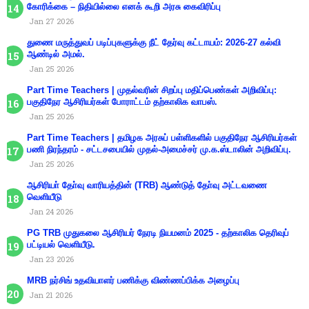
கோரிக்கை – நிதியில்லை எனக் கூறி அரசு கைவிரிப்பு
Jan 27 2026
துணை மருத்துவப் படிப்புகளுக்கு நீட் தேர்வு கட்டாயம்: 2026-27 கல்வி
ஆண்டில் அமல்.
Jan 25 2026
Part Time Teachers | முதல்வரின் சிறப்பு மதிப்பெண்கள் அறிவிப்பு:
பகுதிநேர ஆசிரியர்கள் போராட்டம் தற்காலிக வாபஸ்.
Jan 25 2026
Part Time Teachers | தமிழக அரசுப் பள்ளிகளில் பகுதிநேர ஆசிரியர்கள்
பணி நிரந்தரம் - சட்டசபையில் முதல்-அமைச்சர் மு.க.ஸ்டாலின் அறிவிப்பு.
Jan 25 2026
ஆசிரியா் தோ்வு வாரியத்தின் (TRB) ஆண்டுத் தோ்வு அட்டவணை
வெளியீடு
Jan 24 2026
PG TRB முதுகலை ஆசிரியர் நேரடி நியமனம் 2025 - தற்காலிக தெரிவுப்
பட்டியல் வெளியீடு.
Jan 23 2026
MRB நர்சிங் உதவியாளர் பணிக்கு விண்ணப்பிக்க அழைப்பு
Jan 21 2026