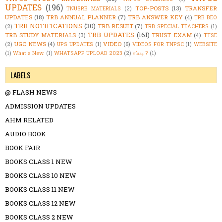
UPDATES
(196)
TOP-POSTS
(13)
TRANSFER
TNUSRB MATERIALS
(2)
UPDATES
(18)
TRB ANNUAL PLANNER
(7)
TRB ANSWER KEY
(4)
TRB BEO
TRB NOTIFICATIONS
(30)
TRB RESULT
(7)
(2)
TRB SPECIAL TEACHERS
(1)
TRB UPDATES
(161)
TRB STUDY MATERIALS
(3)
TRUST EXAM
(4)
TTSE
UGC NEWS
(4)
VIDEO
(6)
(2)
UPS UPDATES
(1)
VIDEOS FOR TNPSC
(1)
WEBSITE
(1)
What's New.
(1)
WHATSAPP UPLOAD 2023
(2)
எப்படி ?
(1)
LABELS
@ FLASH NEWS
ADMISSION UPDATES
AHM RELATED
AUDIO BOOK
BOOK FAIR
BOOKS CLASS 1 NEW
BOOKS CLASS 10 NEW
BOOKS CLASS 11 NEW
BOOKS CLASS 12 NEW
BOOKS CLASS 2 NEW