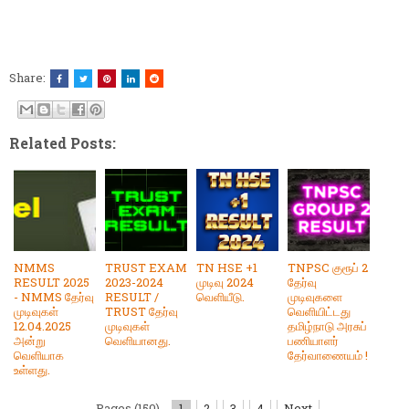
Share:
Related Posts:
NMMS
TRUST EXAM
TN HSE +1
TNPSC குரூப் 2
RESULT 2025
2023-2024
முடிவு 2024
தேர்வு
- NMMS தேர்வு
RESULT /
வெளியீடு.
முடிவுகளை
முடிவுகள்
TRUST தேர்வு
வெளியிட்டது
12.04.2025
முடிவுகள்
தமிழ்நாடு அரசுப்
அன்று
வெளியானது.
பணியாளர்
வெளியாக
தேர்வாணையம் !
உள்ளது.
Pages (150)
1
2
3
4
Next