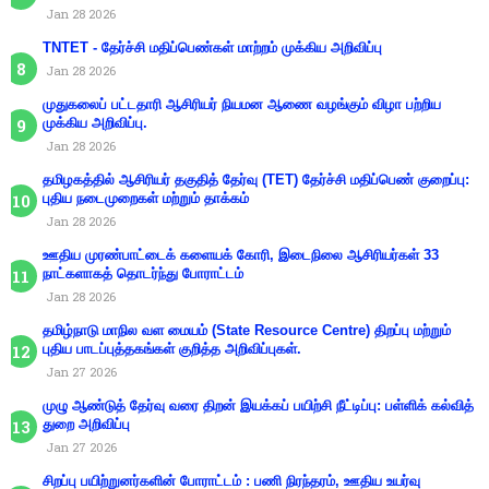
Jan 28 2026
TNTET - தேர்ச்சி மதிப்பெண்கள் மாற்றம் முக்கிய அறிவிப்பு
Jan 28 2026
முதுகலைப் பட்டதாரி ஆசிரியர் நியமன ஆணை வழங்கும் விழா பற்றிய
முக்கிய அறிவிப்பு.
Jan 28 2026
தமிழகத்தில் ஆசிரியர் தகுதித் தேர்வு (TET) தேர்ச்சி மதிப்பெண் குறைப்பு:
புதிய நடைமுறைகள் மற்றும் தாக்கம்
Jan 28 2026
ஊதிய முரண்பாட்டைக் களையக் கோரி, இடைநிலை ஆசிரியர்கள் 33
நாட்களாகத் தொடர்ந்து போராட்டம்
Jan 28 2026
தமிழ்நாடு மாநில வள மையம் (State Resource Centre) திறப்பு மற்றும்
புதிய பாடப்புத்தகங்கள் குறித்த அறிவிப்புகள்.
Jan 27 2026
முழு ஆண்டுத் தேர்வு வரை திறன் இயக்கப் பயிற்சி நீட்டிப்பு: பள்ளிக் கல்வித்
துறை அறிவிப்பு
Jan 27 2026
சிறப்பு பயிற்றுனர்களின் போராட்டம் : பணி நிரந்தரம், ஊதிய உயர்வு