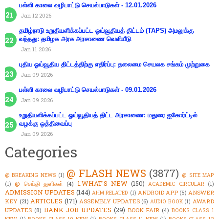
பள்ளி காலை வழிபாட்டு செயல்பாடுகள் - 12.01.2026
Jan 12 2026
தமிழ்நாடு உறுதியளிக்கப்பட்ட ஓய்வூதியத் திட்டம் (TAPS) அமலுக்கு
வந்தது: தமிழக அரசு அரசாணை வெளியீடு
Jan 11 2026
புதிய ஓய்வூதிய திட்டத்திற்கு எதிர்ப்பு: தலைமை செயலக சங்கம் முற்றுகை
Jan 09 2026
பள்ளி காலை வழிபாட்டு செயல்பாடுகள் - 09.01.2026
Jan 09 2026
உறுதியளிக்கப்பட்ட ஓய்வூதியத் திட்ட அரசாணை: மதுரை ஐகோர்ட்டில்
வழக்கு ஒத்திவைப்பு
Jan 09 2026
Categories
@ FLASH NEWS
(3877)
@ BREAKING NEWS
(1)
@ SITE MAP
1.WHAT'S NEW
(150)
@ செய்தி துளிகள்
(4)
(1)
ACADEMIC CIRCULAR
(1)
ADMISSION UPDATES
(144)
ANDROID APP
(5)
ANSWER
AHM RELATED
(1)
ARTICLES
(171)
KEY
(21)
ASSEMBLY UPDATES
(6)
AWARD
AUDIO BOOK
(1)
BANK JOB UPDATES
(29)
UPDATES
(8)
BOOK FAIR
(4)
BOOKS CLASS 1