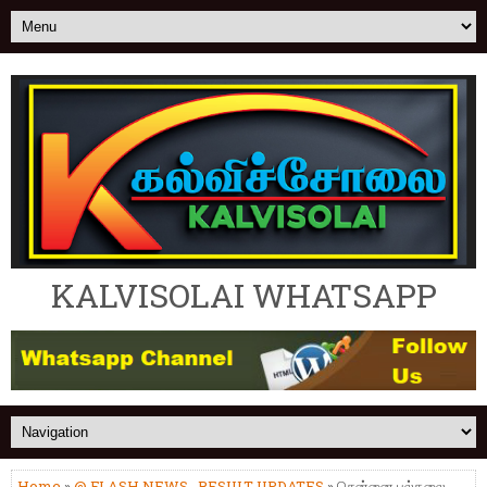
KALVISOLAI WHATSAPP
Home
»
@ FLASH NEWS
,
RESULT UPDATES
» சென்னை பல்கலை