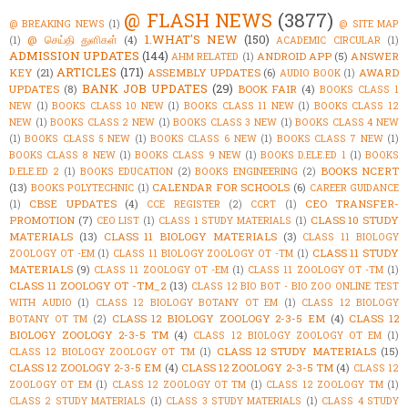
@ FLASH NEWS
(3877)
@ BREAKING NEWS
(1)
@ SITE MAP
1.WHAT'S NEW
(150)
@ செய்தி துளிகள்
(4)
(1)
ACADEMIC CIRCULAR
(1)
ADMISSION UPDATES
(144)
ANDROID APP
(5)
ANSWER
AHM RELATED
(1)
ARTICLES
(171)
KEY
(21)
ASSEMBLY UPDATES
(6)
AWARD
AUDIO BOOK
(1)
BANK JOB UPDATES
(29)
UPDATES
(8)
BOOK FAIR
(4)
BOOKS CLASS 1
NEW
(1)
BOOKS CLASS 10 NEW
(1)
BOOKS CLASS 11 NEW
(1)
BOOKS CLASS 12
NEW
(1)
BOOKS CLASS 2 NEW
(1)
BOOKS CLASS 3 NEW
(1)
BOOKS CLASS 4 NEW
(1)
BOOKS CLASS 5 NEW
(1)
BOOKS CLASS 6 NEW
(1)
BOOKS CLASS 7 NEW
(1)
BOOKS CLASS 8 NEW
(1)
BOOKS CLASS 9 NEW
(1)
BOOKS D.ELE.ED 1
(1)
BOOKS
BOOKS NCERT
D.ELE.ED 2
(1)
BOOKS EDUCATION
(2)
BOOKS ENGINEERING
(2)
(13)
CALENDAR FOR SCHOOLS
(6)
BOOKS POLYTECHNIC
(1)
CAREER GUIDANCE
CBSE UPDATES
(4)
CEO TRANSFER-
(1)
CCE REGISTER
(2)
CCRT
(1)
PROMOTION
(7)
CLASS 10 STUDY
CEO LIST
(1)
CLASS 1 STUDY MATERIALS
(1)
MATERIALS
(13)
CLASS 11 BIOLOGY MATERIALS
(3)
CLASS 11 BIOLOGY
CLASS 11 STUDY
ZOOLOGY OT -EM
(1)
CLASS 11 BIOLOGY ZOOLOGY OT -TM
(1)
MATERIALS
(9)
CLASS 11 ZOOLOGY OT -EM
(1)
CLASS 11 ZOOLOGY OT -TM
(1)
CLASS 11 ZOOLOGY OT -TM_2
(13)
CLASS 12 BIO BOT - BIO ZOO ONLINE TEST
WITH AUDIO
(1)
CLASS 12 BIOLOGY BOTANY OT EM
(1)
CLASS 12 BIOLOGY
CLASS 12 BIOLOGY ZOOLOGY 2-3-5 EM
(4)
CLASS 12
BOTANY OT TM
(2)
BIOLOGY ZOOLOGY 2-3-5 TM
(4)
CLASS 12 BIOLOGY ZOOLOGY OT EM
(1)
CLASS 12 STUDY MATERIALS
(15)
CLASS 12 BIOLOGY ZOOLOGY OT TM
(1)
CLASS 12 ZOOLOGY 2-3-5 EM
(4)
CLASS 12 ZOOLOGY 2-3-5 TM
(4)
CLASS 12
ZOOLOGY OT EM
(1)
CLASS 12 ZOOLOGY OT TM
(1)
CLASS 12 ZOOLOGY TM
(1)
CLASS 2 STUDY MATERIALS
(1)
CLASS 3 STUDY MATERIALS
(1)
CLASS 4 STUDY