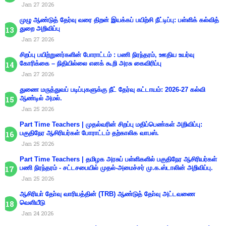
Jan 27 2026
முழு ஆண்டுத் தேர்வு வரை திறன் இயக்கப் பயிற்சி நீட்டிப்பு: பள்ளிக் கல்வித்
துறை அறிவிப்பு
Jan 27 2026
சிறப்பு பயிற்றுனர்களின் போராட்டம் : பணி நிரந்தரம், ஊதிய உயர்வு
கோரிக்கை – நிதியில்லை எனக் கூறி அரசு கைவிரிப்பு
Jan 27 2026
துணை மருத்துவப் படிப்புகளுக்கு நீட் தேர்வு கட்டாயம்: 2026-27 கல்வி
ஆண்டில் அமல்.
Jan 25 2026
Part Time Teachers | முதல்வரின் சிறப்பு மதிப்பெண்கள் அறிவிப்பு:
பகுதிநேர ஆசிரியர்கள் போராட்டம் தற்காலிக வாபஸ்.
Jan 25 2026
Part Time Teachers | தமிழக அரசுப் பள்ளிகளில் பகுதிநேர ஆசிரியர்கள்
பணி நிரந்தரம் - சட்டசபையில் முதல்-அமைச்சர் மு.க.ஸ்டாலின் அறிவிப்பு.
Jan 25 2026
ஆசிரியா் தோ்வு வாரியத்தின் (TRB) ஆண்டுத் தோ்வு அட்டவணை
வெளியீடு
Jan 24 2026