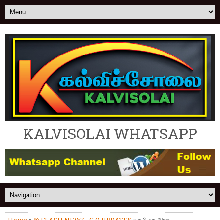
KALVISOLAI WHATSAPP
Home
»
@ FLASH NEWS
,
G.O UPDATES
» தமிழக அரசு