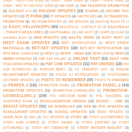
GUIDE - SELECTION GUIDE
(1)
GUIDE - SURA GUIDE
(1)
GUIDE - SURYA GUIDE
(1)
HM TRANSFER-PROMOTION
GUIDE - WAY TO SUCCESS GUIDE
(1)
HM GUIDE
(1)
HOLIDAY UPDATES
(23)
(6)
HOLIDAY G.O
(5)
IFHRMS
(3)
INCOME TAX
IT FORM
(26)
UPDATES
(3)
IT UPDATES
(4)
JACTO GEO
(4)
JD TRANSFER-
PROMOTION
(4)
JEE NCHM UPDATES
(1)
JEE UPDATES
(2)
KALVI
(1)
KALVI TV_2
KALVI_VELAIVAIPPU
(89)
KALVISOLAI
(2)
KALVISOLAI - CONTACT US
(1)
- TODAY'S HEAD LINES
(3)
KAVITHAIKAL
(1)
LAB ASST
(2)
LEAVE
(1)
LOAN
(1)
MRB UPDATES
(13)
NAATIL INDRU
(3)
maternity leave
(1)
NCERT NEWS
(2)
NEET EXAM UPDATES
(82)
NEET STUDY
NEET NOTIFICATIONS
(1)
NET-SET UPDATES
(28)
MATERIALS
(9)
NET-SET NOTIFICATION
(11)
NEWS - INDIA
(13)
NHIS
(3)
NEW INDIA SAMACHAR
(1)
NEWS
(1)
NEWS LIVE
(1)
ONLINE TEST
(53)
NMMS UPDATES
(3)
PART TIME
ONE DAY SALARY
(1)
PAY COM UPDATES
(32)
PAY ORDERS
(28)
TEACHERS UPDATES
(6)
PAY
POLICE
SLIP DOWNLOAD
(1)
PENSION NEWS
(2)
PG SENIORITY LIST
(1)
RECRUITMENT UPDATES
(9)
POLICE S.I NOTIFICATIONS
(2)
POLYTECHNIC
POSTS TO REMEMBER
(55)
LECTURER UPDATES
(2)
POSTS-TO-REMEMBER
PRAYER_2
(141)
PROMOTION PANEL_2
(94)
(1)
PROMOTION PANEL
(2)
PROMOTION-
PROMOTION UPDATES
(16)
PROMOTION-COUNSELLING
(1)
COUNSELLING_2
(138)
PTA QUESTION BANK
(1)
PTA TEACHERS
(2)
REGULARISATION ORDERS
(22)
RESULT - LINK
(5)
QUARTERLY EXAM
(1)
RESULT UPDATES
(90)
RH DOWNLOAD
(10)
RRB
(4)
RTE UPDATES
(4)
SCHOLARSHIP UPDATES
(6)
SCHOOL UPDATES
(13)
SELVA UPDATES
(1)
STORY
(8)
SHARE NOW
(1)
SMC
(2)
SSC UPDATES
(2)
STUDY ACCOUNTANCY
(1)
STUDY AGRI SCIENCE
(1)
STUDY ARABIC
(1)
STUDY AUDITING
(1)
STUDY
STUDY BOTANY-BIOLOGY
(3)
AUTOMOBILE
(1)
STUDY BIO CHEMISTRY
(1)