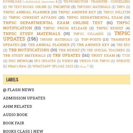
DOWNLOAD | பள்ளிக்கல்வி அரசாணை 4
(1)
TN PROMOTION - TRANSFER - COUSELLING
TNCMTSE
(5)
(1)
TN TEXT BOOKS ONLINE
(1)
TNFUSRC MATERIALS
(1)
TNPS
(1)
TNPSC ANNUAL PLANNER
(10)
TNPSC ANSWER KEY
(3)
TNPSC BULLETIN
TNPSC CURRENT AFFAIRS
(20)
TNPSC DEPARTMENTAL EXAM
(19)
(1)
TNPSC DEPARTMENTAL EXAM ONLINE TEST
(61)
TNPSC
NOTIFICATION
(53)
TNPSC PRESS RELEASE
(3)
TNPSC RESULT
(4)
TNPSC
TNPSC STUDY MATERIALS
(35)
TNPSC SYLLABUS
(1)
UPDATES
(196)
TOP-POSTS
(13)
TRANSFER
TNUSRB MATERIALS
(2)
UPDATES
(18)
TRB ANNUAL PLANNER
(7)
TRB ANSWER KEY
(4)
TRB BEO
TRB NOTIFICATIONS
(30)
TRB RESULT
(7)
(2)
TRB SPECIAL TEACHERS
(1)
TRB UPDATES
(161)
TRB STUDY MATERIALS
(3)
TRUST EXAM
(4)
TTSE
UGC NEWS
(4)
VIDEO
(6)
(2)
UPS UPDATES
(1)
VIDEOS FOR TNPSC
(1)
WEBSITE
(1)
What's New.
(1)
WHATSAPP UPLOAD 2023
(2)
எப்படி ?
(1)
LABELS
@ FLASH NEWS
ADMISSION UPDATES
AHM RELATED
AUDIO BOOK
BOOK FAIR
BOOKS CLASS 1 NEW