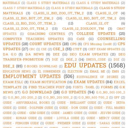
MATERIALS
(1)
CLASS 5 STUDY MATERIALS
(1)
CLASS 6 STUDY MATERIALS
(2)
CLASS 9 STUDY
CLASS 7 STUDY MATERIALS
(2)
CLASS 8 STUDY MATERIALS
(2)
MATERIALS
(3)
CLASS_11_BIO_ZOO_OT_TM_2
(12)
CLASS_11_OT
(4)
CLASS_12_BIO_BOT_OT_EM_2
(10)
CLASS_12_BIO_BOT_OT_TM_2
(10)
CLASS_12_BIO_ZOO_OT_TEM_2
(12)
CLASS_12_OT
(6)
CLASS_12_ZOO_OT_TEM_2
(13)
CLASS_12_ZOOLOGY_TM
(3)
CMAT
COLLEGE UPDATES
(25)
COACHING CENTRES
(7)
UPDATES
(1)
COUNSELLING
COMPUTER TEACHERS UPDATES
(11)
CoSE
(11)
UPDATES
(28)
COURT UPDATES
(28)
CPS
CPS
(5)
CPS Missing Credit
(1)
UPDATES
(27)
CSE_2
(55)
CTET
(3)
CRC
(1)
CSE
(2)
CUET EXAM UPDATES
(1)
D.A G.O
(5)
D.A NEWS
(8)
DEE
(11)
DEO EXAM UPDATES
(21)
DEO
TRANSFER-PROMOTION
(7)
DGE_2
(14)
DGE
(1)
DRESS_CODE
(1)
DSE
(1)
EDU UPDATES
(1568)
DSE_2
(85)
E-BOOKS DOWNLOAD
(1)
EDUCATION NEWS
(1)
EL SURRENDER
(1)
ELECTION
(2)
EMAIL ME
(1)
EMIS
(2)
EMPLOYMENT UPDATES
(506)
EQUIVALENCE OF DEGREE
(2)
EXAM UPDATES
(84)
EXAM ESLC
(8)
EXAM NOTIFICATION
(16)
EXCEL
TEMPLATE
(3)
FIND TEACHER POST
(10)
FORMS
(5)
G.K
FONTS -TAMIL
(1)
G.O DOWNLOAD
(28)
G.O UPDATES
(94)
NEWS
(17)
G.O_NO_001-100_2
(1)
G.O_NO_101-200_2
(2)
G.O_NO_201-300_2
(1)
G.O_NO_601-700_2
(1)
GPF
(2)
GUIDE - ARIVUKKADAL BOOKS
(1)
GUIDE - BRILLIANT GUIDE
(1)
GUIDE - DEIVA
GUIDE
(1)
GUIDE - DOLPHIN GUIDE
(1)
GUIDE - DON GUIDE
(1)
GUIDE - FULL MARKS
GUIDE
(1)
GUIDE - GEM GUIDE
(1)
GUIDE - JAMES GUIDE
(1)
GUIDE - JESVIN GUIDE
(1)
GUIDE - KONAR GUIDE
(1)
GUIDE - LOYOLA GUIDE
(1)
GUIDE - MERCY GUIDE
(1)
GUIDE - PENGUIN GUIDE
(1)
GUIDE - PREMIER GUIDE
(1)
GUIDE - SARAS GUIDE
(1)