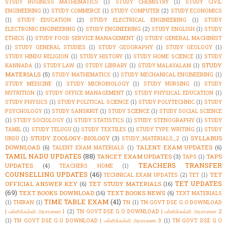
STUDY BUSINESS MATHEMATICS
(1)
STUDY CHEMISTRY
(1)
STUDY CIVIL
ENGINEERING
(1)
STUDY COMMERCE
(1)
STUDY COMPUTER
(2)
STUDY ECONOMICS
(1)
STUDY EDUCATION
(2)
STUDY ELECTRICAL ENGINEERING
(1)
STUDY
ELECTRONIC ENGINEERING
(1)
STUDY ENGINEERING
(2)
STUDY ENGLISH
(1)
STUDY
ETHICS
(1)
STUDY FOOD SERVICE MANAGEMENT
(1)
STUDY GENERAL MACHINIST
(1)
STUDY GENERAL STUDIES
(1)
STUDY GEOGRAPHY
(1)
STUDY GEOLOGY
(1)
STUDY HINDU RELIGION
(1)
STUDY HISTORY
(1)
STUDY HOME SCIENCE
(1)
STUDY
STUDY
KANNADA
(1)
STUDY LAW
(1)
STUDY LIBRARY
(1)
STUDY MALAYALAM
(1)
MATERIALS
(5)
STUDY MATHEMATICS
(1)
STUDY MECHANICAL ENGINEERING
(1)
STUDY MEDICINE
(1)
STUDY MICROBIOLOGY
(1)
STUDY NURSING
(1)
STUDY
NUTRITION
(1)
STUDY OFFICE MANAGEMENT
(1)
STUDY PHYSICAL EDUCATION
(1)
STUDY PHYSICS
(1)
STUDY POLITICAL SCIENCE
(1)
STUDY POLYTECHNIC
(1)
STUDY
PSYCHOLOGY
(1)
STUDY SANSKRIT
(1)
STUDY SCIENCE
(1)
STUDY SOCIAL SCIENCE
(1)
STUDY SOCIOLOGY
(1)
STUDY STATISTICS
(1)
STUDY STENOGRAPHY
(1)
STUDY
TAMIL
(1)
STUDY TELUGU
(1)
STUDY TEXTILES
(1)
STUDY TYPE WRITING
(1)
STUDY
STUDY ZOOLOGY-BIOLOGY
(3)
SYLLABUS
URDU
(1)
STUDY_MATERIALS_2
(1)
DOWNLOAD
(6)
TALENT EXAM UPDATES
(6)
TALENT EXAM MATERIALS
(1)
TAMIL NADU UPDATES
(88)
TANCET EXAM UPDATES
(3)
TAPS
TAPS
(1)
TEACHERS TRANSFER
UPDATES
(4)
TEACHERS HOME
(1)
COUNSELLING UPDATES
(46)
TET
TECHNICAL EXAM UPDATES
(2)
TET
(1)
TET UPDATES
OFFICIAL ANSWER KEY
(6)
TET STUDY MATERIALS
(16)
(69)
TEXT BOOKS DOWNLOAD
(16)
TEXT BOOKS NEWS
(6)
TEXT MATERIALS
TIME TABLE EXAM
(41)
(1)
THIRAN
(1)
TN
(1)
TN GOVT DSE G.O DOWNLOAD
| பள்ளிக்கல்வி அரசாணை 1
(2)
TN GOVT DSE G.O DOWNLOAD | பள்ளிக்கல்வி அரசாணை 2
(1)
TN GOVT DSE G.O DOWNLOAD | பள்ளிக்கல்வி அரசாணை 3
(1)
TN GOVT DSE G.O