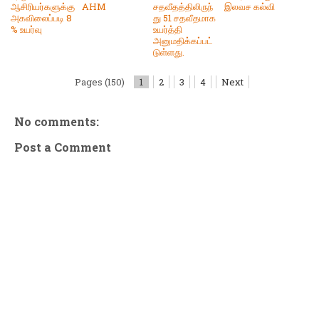
ஆசிரியர்களுக்கு
AHM
சதவீதத்திலிருந்
இலவச கல்வி
அகவிலைப்படி 8
து 51 சதவீதமாக
% உயர்வு
உயர்த்தி
அனுமதிக்கப்பட்
டுள்ளது.
Pages (150)
1
2
3
4
Next
No comments:
Post a Comment