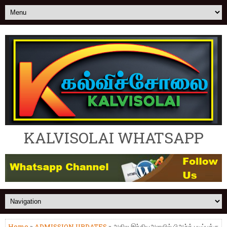
KALVISOLAI WHATSAPP
Home
»
ADMISSION UPDATES
» அகில இந்தியஅளவில் பிஆர்க் படிப்புக்கு