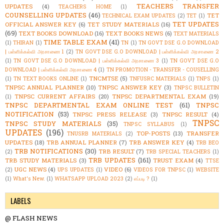
TEACHERS TRANSFER
UPDATES
(4)
TEACHERS HOME
(1)
COUNSELLING UPDATES
(46)
TET
TECHNICAL EXAM UPDATES
(2)
TET
(1)
TET UPDATES
OFFICIAL ANSWER KEY
(6)
TET STUDY MATERIALS
(16)
(69)
TEXT BOOKS DOWNLOAD
(16)
TEXT BOOKS NEWS
(6)
TEXT MATERIALS
TIME TABLE EXAM
(41)
(1)
THIRAN
(1)
TN
(1)
TN GOVT DSE G.O DOWNLOAD
| பள்ளிக்கல்வி அரசாணை 1
(2)
TN GOVT DSE G.O DOWNLOAD | பள்ளிக்கல்வி அரசாணை 2
(1)
TN GOVT DSE G.O DOWNLOAD | பள்ளிக்கல்வி அரசாணை 3
(1)
TN GOVT DSE G.O
DOWNLOAD | பள்ளிக்கல்வி அரசாணை 4
(1)
TN PROMOTION - TRANSFER - COUSELLING
TNCMTSE
(5)
(1)
TN TEXT BOOKS ONLINE
(1)
TNFUSRC MATERIALS
(1)
TNPS
(1)
TNPSC ANNUAL PLANNER
(10)
TNPSC ANSWER KEY
(3)
TNPSC BULLETIN
TNPSC CURRENT AFFAIRS
(20)
TNPSC DEPARTMENTAL EXAM
(19)
(1)
TNPSC DEPARTMENTAL EXAM ONLINE TEST
(61)
TNPSC
NOTIFICATION
(53)
TNPSC PRESS RELEASE
(3)
TNPSC RESULT
(4)
TNPSC
TNPSC STUDY MATERIALS
(35)
TNPSC SYLLABUS
(1)
UPDATES
(196)
TOP-POSTS
(13)
TRANSFER
TNUSRB MATERIALS
(2)
UPDATES
(18)
TRB ANNUAL PLANNER
(7)
TRB ANSWER KEY
(4)
TRB BEO
TRB NOTIFICATIONS
(30)
TRB RESULT
(7)
(2)
TRB SPECIAL TEACHERS
(1)
TRB UPDATES
(161)
TRB STUDY MATERIALS
(3)
TRUST EXAM
(4)
TTSE
UGC NEWS
(4)
VIDEO
(6)
(2)
UPS UPDATES
(1)
VIDEOS FOR TNPSC
(1)
WEBSITE
(1)
What's New.
(1)
WHATSAPP UPLOAD 2023
(2)
எப்படி ?
(1)
LABELS
@ FLASH NEWS