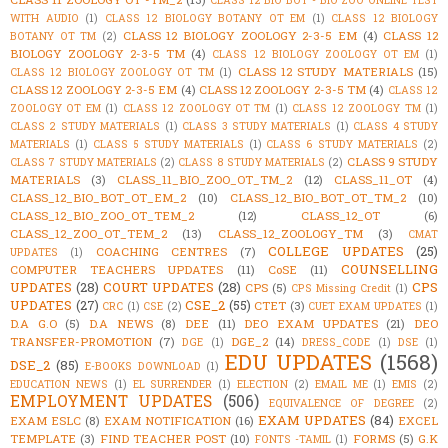
CLASS 12 BIO BOT - BIO ZOO ONLINE TEST
WITH AUDIO
(1)
CLASS 12 BIOLOGY BOTANY OT EM
(1)
CLASS 12 BIOLOGY
CLASS 12 BIOLOGY ZOOLOGY 2-3-5 EM
(4)
CLASS 12
BOTANY OT TM
(2)
BIOLOGY ZOOLOGY 2-3-5 TM
(4)
CLASS 12 BIOLOGY ZOOLOGY OT EM
(1)
CLASS 12 STUDY MATERIALS
(15)
CLASS 12 BIOLOGY ZOOLOGY OT TM
(1)
CLASS 12 ZOOLOGY 2-3-5 EM
(4)
CLASS 12 ZOOLOGY 2-3-5 TM
(4)
CLASS 12
ZOOLOGY OT EM
(1)
CLASS 12 ZOOLOGY OT TM
(1)
CLASS 12 ZOOLOGY TM
(1)
CLASS 2 STUDY MATERIALS
(1)
CLASS 3 STUDY MATERIALS
(1)
CLASS 4 STUDY
MATERIALS
(1)
CLASS 5 STUDY MATERIALS
(1)
CLASS 6 STUDY MATERIALS
(2)
CLASS 9 STUDY
CLASS 7 STUDY MATERIALS
(2)
CLASS 8 STUDY MATERIALS
(2)
MATERIALS
(3)
CLASS_11_BIO_ZOO_OT_TM_2
(12)
CLASS_11_OT
(4)
CLASS_12_BIO_BOT_OT_EM_2
(10)
CLASS_12_BIO_BOT_OT_TM_2
(10)
CLASS_12_BIO_ZOO_OT_TEM_2
(12)
CLASS_12_OT
(6)
CLASS_12_ZOO_OT_TEM_2
(13)
CLASS_12_ZOOLOGY_TM
(3)
CMAT
COLLEGE UPDATES
(25)
COACHING CENTRES
(7)
UPDATES
(1)
COUNSELLING
COMPUTER TEACHERS UPDATES
(11)
CoSE
(11)
UPDATES
(28)
COURT UPDATES
(28)
CPS
CPS
(5)
CPS Missing Credit
(1)
UPDATES
(27)
CSE_2
(55)
CTET
(3)
CRC
(1)
CSE
(2)
CUET EXAM UPDATES
(1)
D.A G.O
(5)
D.A NEWS
(8)
DEE
(11)
DEO EXAM UPDATES
(21)
DEO
TRANSFER-PROMOTION
(7)
DGE_2
(14)
DGE
(1)
DRESS_CODE
(1)
DSE
(1)
EDU UPDATES
(1568)
DSE_2
(85)
E-BOOKS DOWNLOAD
(1)
EDUCATION NEWS
(1)
EL SURRENDER
(1)
ELECTION
(2)
EMAIL ME
(1)
EMIS
(2)
EMPLOYMENT UPDATES
(506)
EQUIVALENCE OF DEGREE
(2)
EXAM UPDATES
(84)
EXAM ESLC
(8)
EXAM NOTIFICATION
(16)
EXCEL
TEMPLATE
(3)
FIND TEACHER POST
(10)
FORMS
(5)
G.K
FONTS -TAMIL
(1)