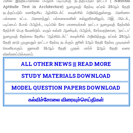
அகில இந்தியஅளவில் பிஆர்க் படிப்புக்கு நடத்தப்படும் நாட்டா ( National
Aptitude Test in Architecture) நுழைவுத் தேர்வு ஏப்ரல் 29ஆம் தேதி
நடத்தப்படும் எனதேசிய ஆர்கிடெக்ட் கவுன்சில் அறிவித்துள்ளது. அண்ணா
பல்கலை உட்பட அனைத்துப் பல்கலைகளின் கல்லூரிகளிலும், பிஇ, பிடெக்.,
படிப்பைப் போல் பிஆர்க்., படிப்பில் சேர மாணவர்கள் நாட்டா நுழைவுத் தேர்வில்
தேர்ச்சி பெற வேண்டும். வரும் கல்வி ஆண்டில், பிஆர்க், சேர்வதற்கான, 'நாட்டா'
நுழைவுத் தேர்வை தேசிய 'ஆர்கிடெக்ட்' கவுன்சில் அறிவித்தது. ஏப்ரல் 29ஆம்
தேதி நாடு முழுவதும் நாட்டா தேர்வு நடக்கும். ஜூன் 1ஆம் தேதி தேர்வு முடிவுகள்
வெளியாகும். ஜனவரி 16ஆம் தேதி முதல் மார்ச் 2ஆம் தேதி வரை
விண்ணப்பிக்கலாம்.
ALL OTHER NEWS ||| READ MORE
STUDY MATERIALS DOWNLOAD
MODEL QUESTION PAPERS DOWNLOAD
கல்விச்சோலை விரைவுச்செய்திகள்