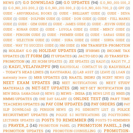
G.O DOWNLOAD
(28)
G.O UPDATES
(94)
NEWS
(17)
G.O_NO_001-100_2
(1)
G.O_NO_101-200_2
(2)
G.O_NO_201-300_2
(1)
G.O_NO_601-700_2
(1)
GPF
(2)
GUIDE - ARIVUKKADAL BOOKS
(1)
GUIDE - BRILLIANT GUIDE
(1)
GUIDE - DEIVA
GUIDE
(1)
GUIDE - DOLPHIN GUIDE
(1)
GUIDE - DON GUIDE
(1)
GUIDE - FULL MARKS
GUIDE
(1)
GUIDE - GEM GUIDE
(1)
GUIDE - JAMES GUIDE
(1)
GUIDE - JESVIN GUIDE
(1)
GUIDE - KONAR GUIDE
(1)
GUIDE - LOYOLA GUIDE
(1)
GUIDE - MERCY GUIDE
(1)
GUIDE - PENGUIN GUIDE
(1)
GUIDE - PREMIER GUIDE
(1)
GUIDE - SARAS GUIDE
(1)
GUIDE - SELECTION GUIDE
(1)
GUIDE - SURA GUIDE
(1)
GUIDE - SURYA GUIDE
(1)
HM TRANSFER-PROMOTION
GUIDE - WAY TO SUCCESS GUIDE
(1)
HM GUIDE
(1)
HOLIDAY UPDATES
(23)
(6)
HOLIDAY G.O
(5)
IFHRMS
(3)
INCOME TAX
IT FORM
(26)
UPDATES
(3)
IT UPDATES
(4)
JACTO GEO
(4)
JD TRANSFER-
PROMOTION
(4)
JEE NCHM UPDATES
(1)
JEE UPDATES
(2)
KALVI
(1)
KALVI TV_2
KALVI_VELAIVAIPPU
(89)
KALVISOLAI
(2)
KALVISOLAI - CONTACT US
(1)
- TODAY'S HEAD LINES
(3)
KAVITHAIKAL
(1)
LAB ASST
(2)
LEAVE
(1)
LOAN
(1)
MRB UPDATES
(13)
NAATIL INDRU
(3)
maternity leave
(1)
NCERT NEWS
(2)
NEET EXAM UPDATES
(82)
NEET STUDY
NEET NOTIFICATIONS
(1)
NET-SET UPDATES
(28)
MATERIALS
(9)
NET-SET NOTIFICATION
(11)
NEWS - INDIA
(13)
NHIS
(3)
NEW INDIA SAMACHAR
(1)
NEWS
(1)
NEWS LIVE
(1)
ONLINE TEST
(53)
NMMS UPDATES
(3)
PART TIME
ONE DAY SALARY
(1)
PAY COM UPDATES
(32)
PAY ORDERS
(28)
TEACHERS UPDATES
(6)
PAY
POLICE
SLIP DOWNLOAD
(1)
PENSION NEWS
(2)
PG SENIORITY LIST
(1)
RECRUITMENT UPDATES
(9)
POLICE S.I NOTIFICATIONS
(2)
POLYTECHNIC
POSTS TO REMEMBER
(55)
LECTURER UPDATES
(2)
POSTS-TO-REMEMBER
PRAYER_2
(141)
PROMOTION PANEL_2
(94)
(1)
PROMOTION PANEL
(2)
PROMOTION-
PROMOTION UPDATES
(16)
PROMOTION-COUNSELLING
(1)