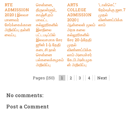
RTE
சென்னை,
ARTS
‘டான்செட்’
ADMISSION
திருவள்ளூர்,
COLLEGE
தேர்வுக்கு ஜன.7
2020 | இலவச
காஞ்சீபுரம்
ADMISSION
முதல்
மாணவர்
மாவட்ட
2020 |
விண்ணப்பிக்க
சேர்க்கைக்கான
கல்லூரிகளில்
ஆன்லைன் மூலம்
லாம்
அறிவிப்பு தள்ளி
இளநிலை
அரசு கலை
வைப்பு.
பட்டபடிப்பில்
கல்லூரிகளில்
இலவசமாக சேர
சேர 20-ந்தேதி
ஜூன் 1-ந் தேதி
முதல்
கடைசி நாள்
விண்ணப்பிக்க
சென்னை
லாம் அமைச்சர்
பல்கலைக்கழகம்
கே.பி.அன்பழக
அறிவிப்பு
ன் அறிவிப்பு
Pages (150)
1
2
3
4
Next
No comments:
Post a Comment