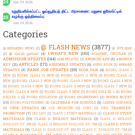
Jan 09 2026
உறுதியளிக்கப்பட்ட ஓய்வூதியத் திட்ட அரசாணை: மதுரை ஐகோர்ட்டில்
வழக்கு ஒத்திவைப்பு
Jan 09 2026
Categories
@ FLASH NEWS
(3877)
@ BREAKING NEWS
(1)
@ SITE MAP
1.WHAT'S NEW
(150)
@ செய்தி துளிகள்
(4)
(1)
ACADEMIC CIRCULAR
(1)
ADMISSION UPDATES
(144)
ANDROID APP
(5)
ANSWER
AHM RELATED
(1)
ARTICLES
(171)
KEY
(21)
ASSEMBLY UPDATES
(6)
AWARD
AUDIO BOOK
(1)
BANK JOB UPDATES
(29)
UPDATES
(8)
BOOK FAIR
(4)
BOOKS CLASS 1
NEW
(1)
BOOKS CLASS 10 NEW
(1)
BOOKS CLASS 11 NEW
(1)
BOOKS CLASS 12
NEW
(1)
BOOKS CLASS 2 NEW
(1)
BOOKS CLASS 3 NEW
(1)
BOOKS CLASS 4 NEW
(1)
BOOKS CLASS 5 NEW
(1)
BOOKS CLASS 6 NEW
(1)
BOOKS CLASS 7 NEW
(1)
BOOKS CLASS 8 NEW
(1)
BOOKS CLASS 9 NEW
(1)
BOOKS D.ELE.ED 1
(1)
BOOKS
BOOKS NCERT
D.ELE.ED 2
(1)
BOOKS EDUCATION
(2)
BOOKS ENGINEERING
(2)
(13)
CALENDAR FOR SCHOOLS
(6)
BOOKS POLYTECHNIC
(1)
CAREER GUIDANCE
CBSE UPDATES
(4)
CEO TRANSFER-
(1)
CCE REGISTER
(2)
CCRT
(1)
PROMOTION
(7)
CLASS 10 STUDY
CEO LIST
(1)
CLASS 1 STUDY MATERIALS
(1)
MATERIALS
(13)
CLASS 11 BIOLOGY MATERIALS
(3)
CLASS 11 BIOLOGY
CLASS 11 STUDY
ZOOLOGY OT -EM
(1)
CLASS 11 BIOLOGY ZOOLOGY OT -TM
(1)
MATERIALS
(9)
CLASS 11 ZOOLOGY OT -EM
(1)
CLASS 11 ZOOLOGY OT -TM
(1)
CLASS 11 ZOOLOGY OT -TM_2
(13)