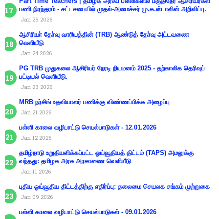
Part Time Teachers | தமிழக அரசுப் பள்ளிகளில் பகுதிநேர ஆசிரியர்கள்
பணி நிரந்தரம் - சட்டசபையில் முதல்-அமைச்சர் மு.க.ஸ்டாலின் அறிவிப்பு.
Jan 25 2026
ஆசிரியா் தோ்வு வாரியத்தின் (TRB) ஆண்டுத் தோ்வு அட்டவணை
வெளியீடு
Jan 24 2026
PG TRB முதுகலை ஆசிரியர் நேரடி நியமனம் 2025 - தற்காலிக தெரிவுப்
பட்டியல் வெளியீடு.
Jan 23 2026
MRB நர்சிங் உதவியாளர் பணிக்கு விண்ணப்பிக்க அழைப்பு
Jan 21 2026
பள்ளி காலை வழிபாட்டு செயல்பாடுகள் - 12.01.2026
Jan 12 2026
தமிழ்நாடு உறுதியளிக்கப்பட்ட ஓய்வூதியத் திட்டம் (TAPS) அமலுக்கு
வந்தது: தமிழக அரசு அரசாணை வெளியீடு
Jan 11 2026
புதிய ஓய்வூதிய திட்டத்திற்கு எதிர்ப்பு: தலைமை செயலக சங்கம் முற்றுகை
Jan 09 2026
பள்ளி காலை வழிபாட்டு செயல்பாடுகள் - 09.01.2026