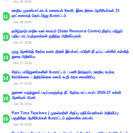
Jan 28 2026
ஊதிய முரண்பாட்டைக் களையக் கோரி, இடைநிலை ஆசிரியர்கள் 33
நாட்களாகத் தொடர்ந்து போராட்டம்
Jan 28 2026
தமிழ்நாடு மாநில வள மையம் (State Resource Centre) திறப்பு மற்றும்
புதிய பாடப்புத்தகங்கள் குறித்த அறிவிப்புகள்.
Jan 27 2026
முழு ஆண்டுத் தேர்வு வரை திறன் இயக்கப் பயிற்சி நீட்டிப்பு: பள்ளிக் கல்வித்
துறை அறிவிப்பு
Jan 27 2026
சிறப்பு பயிற்றுனர்களின் போராட்டம் : பணி நிரந்தரம், ஊதிய உயர்வு
கோரிக்கை – நிதியில்லை எனக் கூறி அரசு கைவிரிப்பு
Jan 27 2026
துணை மருத்துவப் படிப்புகளுக்கு நீட் தேர்வு கட்டாயம்: 2026-27 கல்வி
ஆண்டில் அமல்.
Jan 25 2026
Part Time Teachers | முதல்வரின் சிறப்பு மதிப்பெண்கள் அறிவிப்பு:
பகுதிநேர ஆசிரியர்கள் போராட்டம் தற்காலிக வாபஸ்.
Jan 25 2026