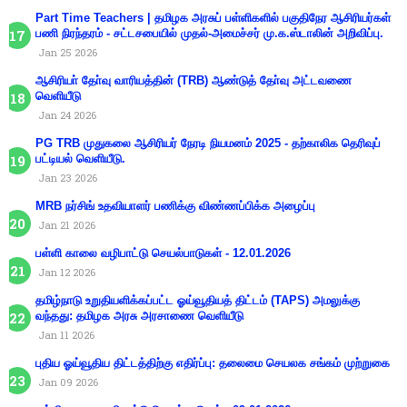
Part Time Teachers | தமிழக அரசுப் பள்ளிகளில் பகுதிநேர ஆசிரியர்கள்
பணி நிரந்தரம் - சட்டசபையில் முதல்-அமைச்சர் மு.க.ஸ்டாலின் அறிவிப்பு.
Jan 25 2026
ஆசிரியா் தோ்வு வாரியத்தின் (TRB) ஆண்டுத் தோ்வு அட்டவணை
வெளியீடு
Jan 24 2026
PG TRB முதுகலை ஆசிரியர் நேரடி நியமனம் 2025 - தற்காலிக தெரிவுப்
பட்டியல் வெளியீடு.
Jan 23 2026
MRB நர்சிங் உதவியாளர் பணிக்கு விண்ணப்பிக்க அழைப்பு
Jan 21 2026
பள்ளி காலை வழிபாட்டு செயல்பாடுகள் - 12.01.2026
Jan 12 2026
தமிழ்நாடு உறுதியளிக்கப்பட்ட ஓய்வூதியத் திட்டம் (TAPS) அமலுக்கு
வந்தது: தமிழக அரசு அரசாணை வெளியீடு
Jan 11 2026
புதிய ஓய்வூதிய திட்டத்திற்கு எதிர்ப்பு: தலைமை செயலக சங்கம் முற்றுகை
Jan 09 2026