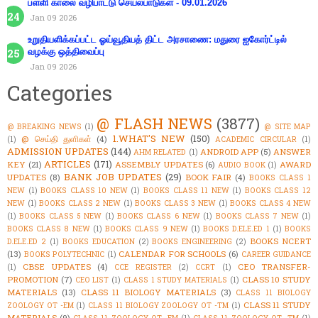
பள்ளி காலை வழிபாட்டு செயல்பாடுகள் - 09.01.2026
Jan 09 2026
உறுதியளிக்கப்பட்ட ஓய்வூதியத் திட்ட அரசாணை: மதுரை ஐகோர்ட்டில்
வழக்கு ஒத்திவைப்பு
Jan 09 2026
Categories
@ FLASH NEWS
(3877)
@ BREAKING NEWS
(1)
@ SITE MAP
1.WHAT'S NEW
(150)
@ செய்தி துளிகள்
(4)
(1)
ACADEMIC CIRCULAR
(1)
ADMISSION UPDATES
(144)
ANDROID APP
(5)
ANSWER
AHM RELATED
(1)
ARTICLES
(171)
KEY
(21)
ASSEMBLY UPDATES
(6)
AWARD
AUDIO BOOK
(1)
BANK JOB UPDATES
(29)
UPDATES
(8)
BOOK FAIR
(4)
BOOKS CLASS 1
NEW
(1)
BOOKS CLASS 10 NEW
(1)
BOOKS CLASS 11 NEW
(1)
BOOKS CLASS 12
NEW
(1)
BOOKS CLASS 2 NEW
(1)
BOOKS CLASS 3 NEW
(1)
BOOKS CLASS 4 NEW
(1)
BOOKS CLASS 5 NEW
(1)
BOOKS CLASS 6 NEW
(1)
BOOKS CLASS 7 NEW
(1)
BOOKS CLASS 8 NEW
(1)
BOOKS CLASS 9 NEW
(1)
BOOKS D.ELE.ED 1
(1)
BOOKS
BOOKS NCERT
D.ELE.ED 2
(1)
BOOKS EDUCATION
(2)
BOOKS ENGINEERING
(2)
(13)
CALENDAR FOR SCHOOLS
(6)
BOOKS POLYTECHNIC
(1)
CAREER GUIDANCE
CBSE UPDATES
(4)
CEO TRANSFER-
(1)
CCE REGISTER
(2)
CCRT
(1)
PROMOTION
(7)
CLASS 10 STUDY
CEO LIST
(1)
CLASS 1 STUDY MATERIALS
(1)
MATERIALS
(13)
CLASS 11 BIOLOGY MATERIALS
(3)
CLASS 11 BIOLOGY
CLASS 11 STUDY
ZOOLOGY OT -EM
(1)
CLASS 11 BIOLOGY ZOOLOGY OT -TM
(1)
MATERIALS
(9)
CLASS 11 ZOOLOGY OT -EM
(1)
CLASS 11 ZOOLOGY OT -TM
(1)