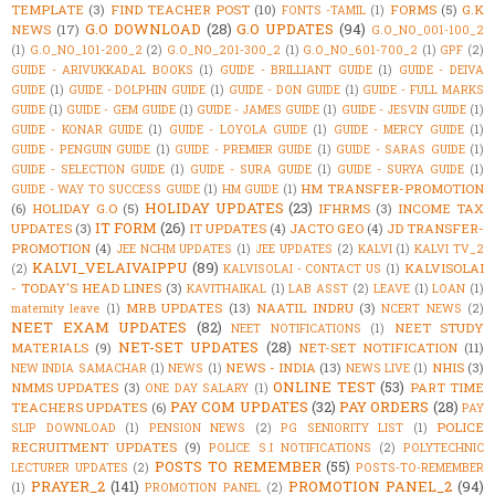
TEMPLATE
(3)
FIND TEACHER POST
(10)
FORMS
(5)
G.K
FONTS -TAMIL
(1)
G.O DOWNLOAD
(28)
G.O UPDATES
(94)
NEWS
(17)
G.O_NO_001-100_2
(1)
G.O_NO_101-200_2
(2)
G.O_NO_201-300_2
(1)
G.O_NO_601-700_2
(1)
GPF
(2)
GUIDE - ARIVUKKADAL BOOKS
(1)
GUIDE - BRILLIANT GUIDE
(1)
GUIDE - DEIVA
GUIDE
(1)
GUIDE - DOLPHIN GUIDE
(1)
GUIDE - DON GUIDE
(1)
GUIDE - FULL MARKS
GUIDE
(1)
GUIDE - GEM GUIDE
(1)
GUIDE - JAMES GUIDE
(1)
GUIDE - JESVIN GUIDE
(1)
GUIDE - KONAR GUIDE
(1)
GUIDE - LOYOLA GUIDE
(1)
GUIDE - MERCY GUIDE
(1)
GUIDE - PENGUIN GUIDE
(1)
GUIDE - PREMIER GUIDE
(1)
GUIDE - SARAS GUIDE
(1)
GUIDE - SELECTION GUIDE
(1)
GUIDE - SURA GUIDE
(1)
GUIDE - SURYA GUIDE
(1)
HM TRANSFER-PROMOTION
GUIDE - WAY TO SUCCESS GUIDE
(1)
HM GUIDE
(1)
HOLIDAY UPDATES
(23)
(6)
HOLIDAY G.O
(5)
IFHRMS
(3)
INCOME TAX
IT FORM
(26)
UPDATES
(3)
IT UPDATES
(4)
JACTO GEO
(4)
JD TRANSFER-
PROMOTION
(4)
JEE NCHM UPDATES
(1)
JEE UPDATES
(2)
KALVI
(1)
KALVI TV_2
KALVI_VELAIVAIPPU
(89)
KALVISOLAI
(2)
KALVISOLAI - CONTACT US
(1)
- TODAY'S HEAD LINES
(3)
KAVITHAIKAL
(1)
LAB ASST
(2)
LEAVE
(1)
LOAN
(1)
MRB UPDATES
(13)
NAATIL INDRU
(3)
maternity leave
(1)
NCERT NEWS
(2)
NEET EXAM UPDATES
(82)
NEET STUDY
NEET NOTIFICATIONS
(1)
NET-SET UPDATES
(28)
MATERIALS
(9)
NET-SET NOTIFICATION
(11)
NEWS - INDIA
(13)
NHIS
(3)
NEW INDIA SAMACHAR
(1)
NEWS
(1)
NEWS LIVE
(1)
ONLINE TEST
(53)
NMMS UPDATES
(3)
PART TIME
ONE DAY SALARY
(1)
PAY COM UPDATES
(32)
PAY ORDERS
(28)
TEACHERS UPDATES
(6)
PAY
POLICE
SLIP DOWNLOAD
(1)
PENSION NEWS
(2)
PG SENIORITY LIST
(1)
RECRUITMENT UPDATES
(9)
POLICE S.I NOTIFICATIONS
(2)
POLYTECHNIC
POSTS TO REMEMBER
(55)
LECTURER UPDATES
(2)
POSTS-TO-REMEMBER
PRAYER_2
(141)
PROMOTION PANEL_2
(94)
(1)
PROMOTION PANEL
(2)