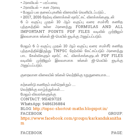
• அளவியல் – பரப்பளவு
• அளவியல் – கன அளவு
• மேலும் பல தலைப்புகளில் விரைவில் வெளியிடப்படும்…
• 2017, 2016 தேர்வு வினாக்கள் ஷார்ட்கட் விளக்கங்களுடன்
6 ம் வகுப்பு முதல் 10 ஆம் வகுப்பு வரை சமச்சீர் கணித
புத்தகத்தில் உள்ள அனைத்து FORMULAS AND ALL
IMPORTANT POINTS PDF FILES வடிவில் முற்றிலும்
இலவசமாக உங்கள் ஜி-மெயில் ஐடிக்கு அனுப்பப்படும்.
மேலும் 6 ம் வகுப்பு முதல் 10 ஆம் வகுப்பு வரை சமச்சீர் கணித
புத்தகத்தில்இருந்து TNPSC தேர்வில் கேட்கப்படும் அனைத்து
பாட கேள்விகளும் ஷார்ட் கட் விளக்கங்களுடன் PDF FILES
வடிவில் முற்றிலும் இலவசமாக உங்கள் ஜி-மெயில் ஐடிக்கு
அனுப்பப்படும்.
குறைவான விலையில் உங்கள் வெற்றிக்கு உறுதுனையாக....
கற்கண்டு கணிதம் என்றென்றும் ....
வெற்றிக்கு வாழ்த்துக்கள்.....
மேலும் விவரங்களுக்கு
CONTACT: 9514197115
WhatsApp: 9486136884
BLOG:
http://tnpsc-shortcut-maths.blogspot.in/
FACEBOOK GROUP:
https://www.facebook.com/groups/karkandukanitha
m
FACEBOOK PAGE: