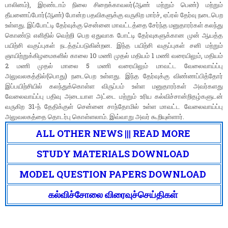
பாலினம்), இரண்டாம் நிலை சிறைக்காவலர்(ஆண் மற்றும் பெண்) மற்றும்
தீயணைப்போர்(ஆண்) போன்ற பதவிகளுக்கு வருகிற மார்ச், ஏப்ரல் தேர்வு நடைபெற
உள்ளது. இப்போட்டி தேர்வுக்கு சென்னை மாவட்டத்தை சேர்ந்த மனுதாரர்கள் கலந்து
கொண்டு எளிதில் வெற்றி பெற ஏதுவாக போட்டி தேர்வுகளுக்கான முன் ஆயத்த
பயிற்சி வகுப்புகள் நடத்தப்படுகின்றன. இந்த பயிற்சி வகுப்புகள் சனி மற்றும்
ஞாயிற்றுக்கிழமைகளில் காலை 10 மணி முதல் மதியம் 1 மணி வரையிலும், மதியம்
2 மணி முதல் மாலை 5 மணி வரையிலும் மாவட்ட வேலைவாய்ப்பு
அலுவலகத்தில்(பொது) நடைபெற உள்ளது. இந்த தேர்வுக்கு விண்ணப்பித்தோர்
இப்பயிற்சியில் கலந்துக்கொள்ள விருப்பம் உள்ள மனுதாரர்கள் அவர்களது
வேலைவாய்ப்பு பதிவு அடையாள அட்டை மற்றும் உரிய கல்விச்சான்றிதழ்களுடன்
வருகிற 31-ந் தேதிக்குள் சென்னை சாந்தோமில் உள்ள மாவட்ட வேலைவாய்ப்பு
அலுவலகத்தை தொடர்பு கொள்ளலாம். இவ்வாறு அவர் கூறியுள்ளார்.
ALL OTHER NEWS ||| READ MORE
STUDY MATERIALS DOWNLOAD
MODEL QUESTION PAPERS DOWNLOAD
கல்விச்சோலை விரைவுச்செய்திகள்