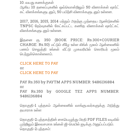
10. வயது கணக்குகள்
ஆகிய 10 தலைப்புகளில் ஒவ்வொன்றிலும் 50 வினாக்கள் ஷார்ட்
கட் விளக்கங்களுடனும், 50 பயிற்சி வினாக்களுடனும் உள்ளன.
2017, 2016, 2015, 2014 மற்றும் அதற்கு முந்தைய ஆண்டுகளில்
TNPSC தேர்வுகளில் கேட்கப்பட்ட கணித வினாக்கள் ஷார்ட்கட்
விளக்கங்களுடனும் உள்ளன.
இதனை ரூ. 350 (BOOK PRICE: Rs.300+COURIER
CHARGE: Rs.50) மட்டும் கீழே உள்ள லிங்க் மூலம் ஆன்லைனில்
பணம் செலுத்தி உங்கள் வீட்டு முகவரியில் கொரியர் மூலம்
பெற்றுக்கொள்ளலாம்.
CLICK HERE TO PAY
or
CLICK HERE TO PAY
PAY Rs.350 by PAYTM APPS NUMBER: 9486136884
or
PAY Rs.350 by GOOGLE TEZ APPS NUMBER:
9486136884
தொகுதி-1 புத்தகம் ஆன்லைனில் வாங்குபவர்களுக்கு அடுத்து
தயாராக உள்ள
தொகுதி-2 புத்தகத்தின் கையெழுத்து பிரதி PDF FILES வடிவில்
முற்றிலும் இலவசமாக உங்கள் ஜி-மெயில் ஐடிக்கு அனுப்பப்படும்.
தொகுதி-2 புத்தகம்: