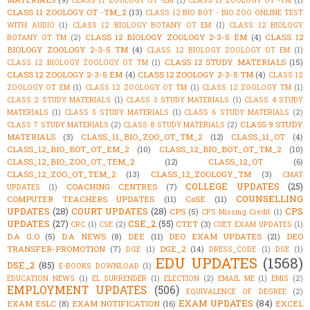
CLASS 11 ZOOLOGY OT -TM_2
(13)
CLASS 12 BIO BOT - BIO ZOO ONLINE TEST
WITH AUDIO
(1)
CLASS 12 BIOLOGY BOTANY OT EM
(1)
CLASS 12 BIOLOGY
CLASS 12 BIOLOGY ZOOLOGY 2-3-5 EM
(4)
CLASS 12
BOTANY OT TM
(2)
BIOLOGY ZOOLOGY 2-3-5 TM
(4)
CLASS 12 BIOLOGY ZOOLOGY OT EM
(1)
CLASS 12 STUDY MATERIALS
(15)
CLASS 12 BIOLOGY ZOOLOGY OT TM
(1)
CLASS 12 ZOOLOGY 2-3-5 EM
(4)
CLASS 12 ZOOLOGY 2-3-5 TM
(4)
CLASS 12
ZOOLOGY OT EM
(1)
CLASS 12 ZOOLOGY OT TM
(1)
CLASS 12 ZOOLOGY TM
(1)
CLASS 2 STUDY MATERIALS
(1)
CLASS 3 STUDY MATERIALS
(1)
CLASS 4 STUDY
MATERIALS
(1)
CLASS 5 STUDY MATERIALS
(1)
CLASS 6 STUDY MATERIALS
(2)
CLASS 9 STUDY
CLASS 7 STUDY MATERIALS
(2)
CLASS 8 STUDY MATERIALS
(2)
MATERIALS
(3)
CLASS_11_BIO_ZOO_OT_TM_2
(12)
CLASS_11_OT
(4)
CLASS_12_BIO_BOT_OT_EM_2
(10)
CLASS_12_BIO_BOT_OT_TM_2
(10)
CLASS_12_BIO_ZOO_OT_TEM_2
(12)
CLASS_12_OT
(6)
CLASS_12_ZOO_OT_TEM_2
(13)
CLASS_12_ZOOLOGY_TM
(3)
CMAT
COLLEGE UPDATES
(25)
COACHING CENTRES
(7)
UPDATES
(1)
COUNSELLING
COMPUTER TEACHERS UPDATES
(11)
CoSE
(11)
UPDATES
(28)
COURT UPDATES
(28)
CPS
CPS
(5)
CPS Missing Credit
(1)
UPDATES
(27)
CSE_2
(55)
CTET
(3)
CRC
(1)
CSE
(2)
CUET EXAM UPDATES
(1)
D.A G.O
(5)
D.A NEWS
(8)
DEE
(11)
DEO EXAM UPDATES
(21)
DEO
TRANSFER-PROMOTION
(7)
DGE_2
(14)
DGE
(1)
DRESS_CODE
(1)
DSE
(1)
EDU UPDATES
(1568)
DSE_2
(85)
E-BOOKS DOWNLOAD
(1)
EDUCATION NEWS
(1)
EL SURRENDER
(1)
ELECTION
(2)
EMAIL ME
(1)
EMIS
(2)
EMPLOYMENT UPDATES
(506)
EQUIVALENCE OF DEGREE
(2)
EXAM UPDATES
(84)
EXAM ESLC
(8)
EXAM NOTIFICATION
(16)
EXCEL