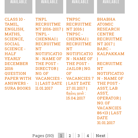
CLASS 10 -
TNPL
TNPSC
BHABHA
TAMIL,
RECRUITME
RECRUITME
ATOMIC
ENGLISH,
NT 2016-2017 |
NT 2016 |
RESEARCH
MATHS,
TNPL -
TNPSC -
CENTRE
SCIENCE,
CHENNAI |
CHENNAI |
RECRUITME
SOCIAL
RECRUITME
RECRUITME
NT 2017 |
SCIENCE -
NT
NT
BARC -
HALF
NOTIFICATIO
NOTIFICATIO
KALPAKKAM
YEARLY
N - NAME OF
N - NAME OF
|
DECEMBER
THE POST -
THE POST -
RECRUITME
2016
DIRECTOR |
JAILOR | NO.
NT
QUESTION
NO. OF
OF
NOTIFICATIO
PAPER WITH
VACANCIES -
VACANCIES 7
N - NAME OF
ANSWERS -
1 | LAST DATE
| LAST DATE
THE POST -
SURA BOOKS
11.01.2017
27.01.2017 |
ASST, LAB
தேர்வு நாள் :
ASST,
15.04.2017
OPERATOR |
NO. OF
VACANCIES
86+13 | LAST
DATE
31.01.2017
Pages (150)
1
2
3
4
Next