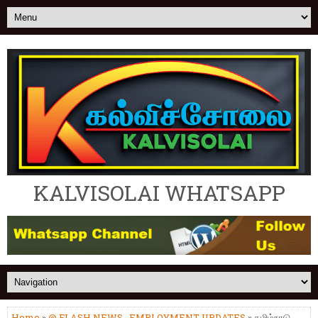
KALVISOLAI WHATSAPP
Home
»
@ FLASH NEWS
,
EMPLOYMENT UPDATES
» தமிழ்நாடு