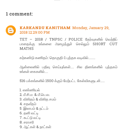
1 comment:
KARKANDU KANITHAM
Monday, January 29,
2018 12:29:00 PM
TET – 2018 / TNPSC / POLICE தேர்வுகளில் வெற்றிப்
பாதைக்கு உங்களை அழைத்துச் செல்லும் SHORT CUT
MATHS
கற்கண்டு கணிதம்: தொகுதி-1 புத்தக வடிவில்........
ஆன்லைனில் பதிவு செய்யுங்கள்.... சில தினங்களில் புத்தகம்
உங்கள் கைகளில்....
516 பக்கங்களில் 1500 க்கும் மேற்பட்ட கேள்விகளுடன்.....
1. எண்ணியல்
2. மீ.சி.ம. & மீ.பெ.வ.
3. விகிதம் & விகித சமம்
4. சதவீதம்
5. இலாபம் & நட்டம்
6. தனி வட்டி
7. கூட்டு வட்டி
8. சராசரி
9. ஆட்கள் & நாட்கள்