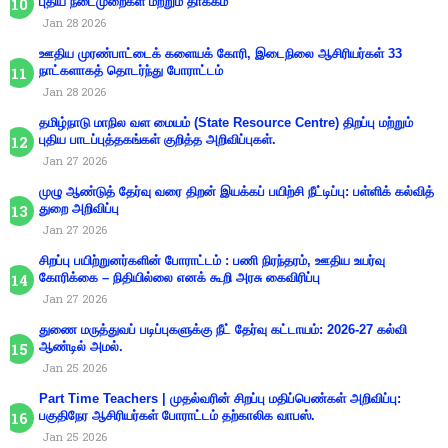
புதிய நடைமுறைகள் மற்றும் தாக்கம்
Jan 28 2026
ஊதிய முரண்பாட்டைக் களையக் கோரி, இடைநிலை ஆசிரியர்கள் 33
நாட்களாகத் தொடர்ந்து போராட்டம்
Jan 28 2026
தமிழ்நாடு மாநில வள மையம் (State Resource Centre) திறப்பு மற்றும்
புதிய பாடப்புத்தகங்கள் குறித்த அறிவிப்புகள்.
Jan 27 2026
முழு ஆண்டுத் தேர்வு வரை திறன் இயக்கப் பயிற்சி நீட்டிப்பு: பள்ளிக் கல்வித்
துறை அறிவிப்பு
Jan 27 2026
சிறப்பு பயிற்றுனர்களின் போராட்டம் : பணி நிரந்தரம், ஊதிய உயர்வு
கோரிக்கை – நிதியில்லை எனக் கூறி அரசு கைவிரிப்பு
Jan 27 2026
துணை மருத்துவப் படிப்புகளுக்கு நீட் தேர்வு கட்டாயம்: 2026-27 கல்வி
ஆண்டில் அமல்.
Jan 25 2026
Part Time Teachers | முதல்வரின் சிறப்பு மதிப்பெண்கள் அறிவிப்பு:
பகுதிநேர ஆசிரியர்கள் போராட்டம் தற்காலிக வாபஸ்.
Jan 25 2026