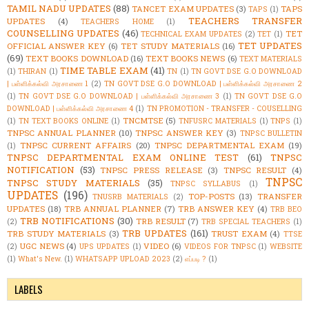
TAMIL NADU UPDATES
(88)
TANCET EXAM UPDATES
(3)
TAPS
TAPS
(1)
TEACHERS TRANSFER
UPDATES
(4)
TEACHERS HOME
(1)
COUNSELLING UPDATES
(46)
TET
TECHNICAL EXAM UPDATES
(2)
TET
(1)
TET UPDATES
OFFICIAL ANSWER KEY
(6)
TET STUDY MATERIALS
(16)
(69)
TEXT BOOKS DOWNLOAD
(16)
TEXT BOOKS NEWS
(6)
TEXT MATERIALS
TIME TABLE EXAM
(41)
(1)
THIRAN
(1)
TN
(1)
TN GOVT DSE G.O DOWNLOAD
| பள்ளிக்கல்வி அரசாணை 1
(2)
TN GOVT DSE G.O DOWNLOAD | பள்ளிக்கல்வி அரசாணை 2
(1)
TN GOVT DSE G.O DOWNLOAD | பள்ளிக்கல்வி அரசாணை 3
(1)
TN GOVT DSE G.O
DOWNLOAD | பள்ளிக்கல்வி அரசாணை 4
(1)
TN PROMOTION - TRANSFER - COUSELLING
TNCMTSE
(5)
(1)
TN TEXT BOOKS ONLINE
(1)
TNFUSRC MATERIALS
(1)
TNPS
(1)
TNPSC ANNUAL PLANNER
(10)
TNPSC ANSWER KEY
(3)
TNPSC BULLETIN
TNPSC CURRENT AFFAIRS
(20)
TNPSC DEPARTMENTAL EXAM
(19)
(1)
TNPSC DEPARTMENTAL EXAM ONLINE TEST
(61)
TNPSC
NOTIFICATION
(53)
TNPSC PRESS RELEASE
(3)
TNPSC RESULT
(4)
TNPSC
TNPSC STUDY MATERIALS
(35)
TNPSC SYLLABUS
(1)
UPDATES
(196)
TOP-POSTS
(13)
TRANSFER
TNUSRB MATERIALS
(2)
UPDATES
(18)
TRB ANNUAL PLANNER
(7)
TRB ANSWER KEY
(4)
TRB BEO
TRB NOTIFICATIONS
(30)
TRB RESULT
(7)
(2)
TRB SPECIAL TEACHERS
(1)
TRB UPDATES
(161)
TRB STUDY MATERIALS
(3)
TRUST EXAM
(4)
TTSE
UGC NEWS
(4)
VIDEO
(6)
(2)
UPS UPDATES
(1)
VIDEOS FOR TNPSC
(1)
WEBSITE
(1)
What's New.
(1)
WHATSAPP UPLOAD 2023
(2)
எப்படி ?
(1)
LABELS