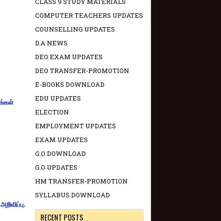
CLASS 9 STUDY MATERIALS
COMPUTER TEACHERS UPDATES
COUNSELLING UPDATES
D.A NEWS
DEO EXAM UPDATES
DEO TRANSFER-PROMOTION
E-BOOKS DOWNLOAD
EDU UPDATES
ங்கள்
ELECTION
EMPLOYMENT UPDATES
EXAM UPDATES
G.O DOWNLOAD
G.O UPDATES
HM TRANSFER-PROMOTION
SYLLABUS DOWNLOAD
றிவிப்பு.
RECENT POSTS