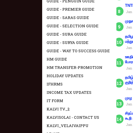
GUIDE - PENGUIN GUIDE
TNTE
GUIDE - PREMIER GUIDE
Jan 
GUIDE - SARAS GUIDE
முது
GUIDE - SELECTION GUIDE
Jan 
GUIDE - SURA GUIDE
தமிழ
மற்று
GUIDE - SURYA GUIDE
Jan 
GUIDE - WAY TO SUCCESS GUIDE
ஊதிய
HM GUIDE
போரா
HM TRANSFER-PROMOTION
Jan 
HOLIDAY UPDATES
தமிழ
குறித
IFHRMS
Jan 
INCOME TAX UPDATES
முழு
IT FORM
Jan 
KALVI TV_2
சிறப
KALVISOLAI - CONTACT US
கூறி
Jan 
KALVI_VELAIVAIPPU