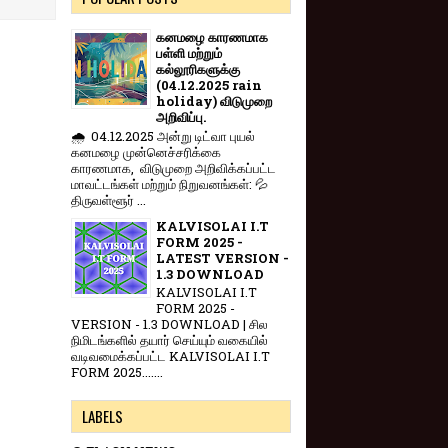
கனமழை காரணமாக
பள்ளி மற்றும்
கல்லூரிகளுக்கு
(04.12.2025 rain
holiday) விடுமுறை
அறிவிப்பு.
🌧️ 04.12.2025 அன்று டிட்வா புயல்
கனமழை முன்னெச்சரிக்கை
காரணமாக, விடுமுறை அறிவிக்கப்பட்ட
மாவட்டங்கள் மற்றும் நிறுவனங்கள்: 💦
திருவள்ளூர் ...
KALVISOLAI I.T
FORM 2025 -
LATEST VERSION -
1.3 DOWNLOAD
KALVISOLAI I.T
FORM 2025 -
VERSION - 1.3 DOWNLOAD | சில
நிமிடங்களில் தயார் செய்யும் வகையில்
வடிவமைக்கப்பட்ட KALVISOLAI I.T
FORM 2025.......
LABELS