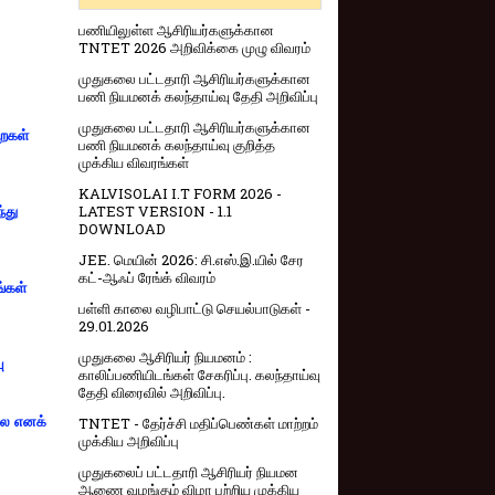
பணியிலுள்ள ஆசிரியர்களுக்கான
TNTET 2026 அறிவிக்கை முழு விவரம்
முதுகலை பட்டதாரி ஆசிரியர்களுக்கான
பணி நியமனக் கலந்தாய்வு தேதி அறிவிப்பு
முதுகலை பட்டதாரி ஆசிரியர்களுக்கான
றைகள்
பணி நியமனக் கலந்தாய்வு குறித்த
முக்கிய விவரங்கள்
KALVISOLAI I.T FORM 2026 -
LATEST VERSION - 1.1
்து
DOWNLOAD
JEE. மெயின் 2026: சி.எஸ்.இ.யில் சேர
கட்-ஆஃப் ரேங்க் விவரம்
ங்கள்
பள்ளி காலை வழிபாட்டு செயல்பாடுகள் -
29.01.2026
முதுகலை ஆசிரியர் நியமனம் :
ு
காலிப்பணியிடங்கள் சேகரிப்பு. கலந்தாய்வு
தேதி விரைவில் அறிவிப்பு.
்லை எனக்
TNTET - தேர்ச்சி மதிப்பெண்கள் மாற்றம்
முக்கிய அறிவிப்பு
முதுகலைப் பட்டதாரி ஆசிரியர் நியமன
ஆணை வழங்கும் விழா பற்றிய முக்கிய