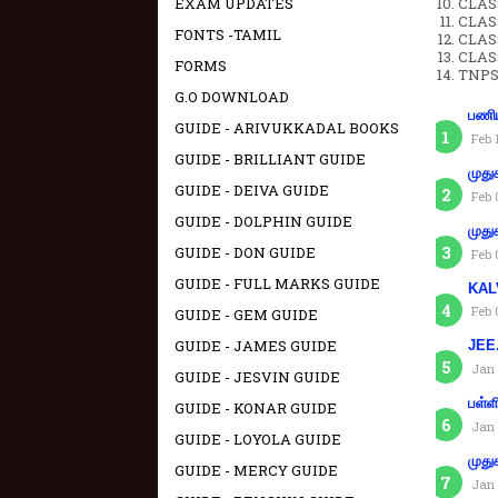
EXAM UPDATES
CLAS
CLAS
FONTS -TAMIL
CLAS
CLAS
FORMS
TNPS
G.O DOWNLOAD
பணிய
GUIDE - ARIVUKKADAL BOOKS
Feb 
GUIDE - BRILLIANT GUIDE
முது
GUIDE - DEIVA GUIDE
Feb 
GUIDE - DOLPHIN GUIDE
முது
GUIDE - DON GUIDE
Feb 
GUIDE - FULL MARKS GUIDE
KAL
Feb 
GUIDE - GEM GUIDE
GUIDE - JAMES GUIDE
JEE.
Jan 
GUIDE - JESVIN GUIDE
பள்ள
GUIDE - KONAR GUIDE
Jan 
GUIDE - LOYOLA GUIDE
முது
GUIDE - MERCY GUIDE
Jan 