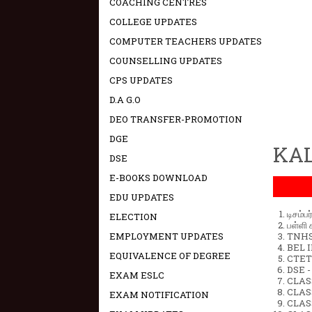
COACHING CENTRES
COLLEGE UPDATES
COMPUTER TEACHERS UPDATES
COUNSELLING UPDATES
CPS UPDATES
D.A G.O
DEO TRANSFER-PROMOTION
DGE
KAL
DSE
E-BOOKS DOWNLOAD
EDU UPDATES
டிசம்ப
ELECTION
பள்ளி 
EMPLOYMENT UPDATES
TNHSP
BEL IN
EQUIVALENCE OF DEGREE
CTET 
DSE -
EXAM ESLC
CLAS
CLASS
EXAM NOTIFICATION
CLASS