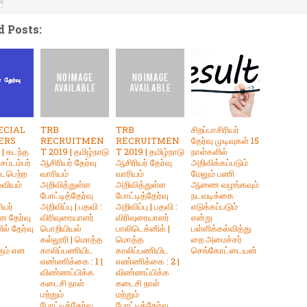
d Posts:
ECIAL
TRB
TRB
சிறப்பாசிரியர்
ERS
RECRUITMEN
RECRUITMEN
தேர்வு முடிவுகள் 15
| கடந்த
T 2019 | தமிழ்நாடு
T 2019 | தமிழ்நாடு
நாள்களில்
ப்டம்பர்
ஆசிரியர் தேர்வு
ஆசிரியர் தேர்வு
அறிவிக்கப்படும்
டைபெற்ற
வாரியம்
வாரியம்
மேலும் பணி
ஓவியம்
அறிவித்துள்ள
அறிவித்துள்ள
ஆணை வழங்கவும்
போட்டித்தேர்வு
போட்டித்தேர்வு
நடவடிக்கை
ியர்
அறிவிப்பு | பதவி :
அறிவிப்பு | பதவி :
எடுக்கப்படும்
ன தேர்வு
விரிவுரையாளர்
விரிவுரையாளர்
என்று
ில் தேர்வு
பொறியியல்
பாலிடெக்னிக் |
பள்ளிக்கல்வித்து
கல்லூரி | மொத்த
மொத்த
றை அமைச்சர்
ும் என
காலிப்பணியிட
காலிப்பணியிட
செங்கோட்டையன்
எண்ணிக்கை : 1 |
எண்ணிக்கை : 2 |
விண்ணப்பிக்க
விண்ணப்பிக்க
கடைசி நாள்
கடைசி நாள்
மற்றும்
மற்றும்
போட்டித்தேர்வு
போட்டித்தேர்வு