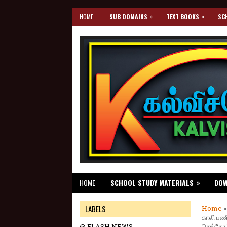
»
»
HOME
SUB DOMAINS
TEXT BOOKS
SC
»
HOME
SCHOOL STUDY MATERIALS
DO
LABELS
Home
காலி பணி
@ FLASH NEWS
செங்கோட்