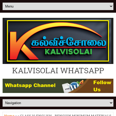
KALVISOLAI WHATSAPP
Home
» » CLASS 10 ENGLISH - PENGUIN MINIMUM MATERIALS