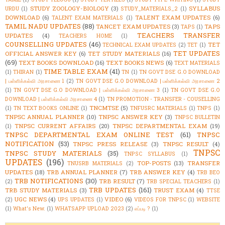
STUDY ZOOLOGY-BIOLOGY
(3)
SYLLABUS
URDU
(1)
STUDY_MATERIALS_2
(1)
DOWNLOAD
(6)
TALENT EXAM UPDATES
(6)
TALENT EXAM MATERIALS
(1)
TAMIL NADU UPDATES
(88)
TANCET EXAM UPDATES
(3)
TAPS
TAPS
(1)
TEACHERS TRANSFER
UPDATES
(4)
TEACHERS HOME
(1)
COUNSELLING UPDATES
(46)
TET
TECHNICAL EXAM UPDATES
(2)
TET
(1)
TET UPDATES
OFFICIAL ANSWER KEY
(6)
TET STUDY MATERIALS
(16)
(69)
TEXT BOOKS DOWNLOAD
(16)
TEXT BOOKS NEWS
(6)
TEXT MATERIALS
TIME TABLE EXAM
(41)
(1)
THIRAN
(1)
TN
(1)
TN GOVT DSE G.O DOWNLOAD
| பள்ளிக்கல்வி அரசாணை 1
(2)
TN GOVT DSE G.O DOWNLOAD | பள்ளிக்கல்வி அரசாணை 2
(1)
TN GOVT DSE G.O DOWNLOAD | பள்ளிக்கல்வி அரசாணை 3
(1)
TN GOVT DSE G.O
DOWNLOAD | பள்ளிக்கல்வி அரசாணை 4
(1)
TN PROMOTION - TRANSFER - COUSELLING
TNCMTSE
(5)
(1)
TN TEXT BOOKS ONLINE
(1)
TNFUSRC MATERIALS
(1)
TNPS
(1)
TNPSC ANNUAL PLANNER
(10)
TNPSC ANSWER KEY
(3)
TNPSC BULLETIN
TNPSC CURRENT AFFAIRS
(20)
TNPSC DEPARTMENTAL EXAM
(19)
(1)
TNPSC DEPARTMENTAL EXAM ONLINE TEST
(61)
TNPSC
NOTIFICATION
(53)
TNPSC PRESS RELEASE
(3)
TNPSC RESULT
(4)
TNPSC
TNPSC STUDY MATERIALS
(35)
TNPSC SYLLABUS
(1)
UPDATES
(196)
TOP-POSTS
(13)
TRANSFER
TNUSRB MATERIALS
(2)
UPDATES
(18)
TRB ANNUAL PLANNER
(7)
TRB ANSWER KEY
(4)
TRB BEO
TRB NOTIFICATIONS
(30)
TRB RESULT
(7)
(2)
TRB SPECIAL TEACHERS
(1)
TRB UPDATES
(161)
TRB STUDY MATERIALS
(3)
TRUST EXAM
(4)
TTSE
UGC NEWS
(4)
VIDEO
(6)
(2)
UPS UPDATES
(1)
VIDEOS FOR TNPSC
(1)
WEBSITE
(1)
What's New.
(1)
WHATSAPP UPLOAD 2023
(2)
எப்படி ?
(1)