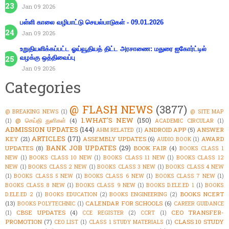
Jan 09 2026
பள்ளி காலை வழிபாட்டு செயல்பாடுகள் - 09.01.2026
Jan 09 2026
உறுதியளிக்கப்பட்ட ஓய்வூதியத் திட்ட அரசாணை: மதுரை ஐகோர்ட்டில்
வழக்கு ஒத்திவைப்பு
Jan 09 2026
Categories
@ FLASH NEWS
(3877)
@ BREAKING NEWS
(1)
@ SITE MAP
1.WHAT'S NEW
(150)
@ செய்தி துளிகள்
(4)
(1)
ACADEMIC CIRCULAR
(1)
ADMISSION UPDATES
(144)
ANDROID APP
(5)
ANSWER
AHM RELATED
(1)
ARTICLES
(171)
KEY
(21)
ASSEMBLY UPDATES
(6)
AWARD
AUDIO BOOK
(1)
BANK JOB UPDATES
(29)
UPDATES
(8)
BOOK FAIR
(4)
BOOKS CLASS 1
NEW
(1)
BOOKS CLASS 10 NEW
(1)
BOOKS CLASS 11 NEW
(1)
BOOKS CLASS 12
NEW
(1)
BOOKS CLASS 2 NEW
(1)
BOOKS CLASS 3 NEW
(1)
BOOKS CLASS 4 NEW
(1)
BOOKS CLASS 5 NEW
(1)
BOOKS CLASS 6 NEW
(1)
BOOKS CLASS 7 NEW
(1)
BOOKS CLASS 8 NEW
(1)
BOOKS CLASS 9 NEW
(1)
BOOKS D.ELE.ED 1
(1)
BOOKS
BOOKS NCERT
D.ELE.ED 2
(1)
BOOKS EDUCATION
(2)
BOOKS ENGINEERING
(2)
(13)
CALENDAR FOR SCHOOLS
(6)
BOOKS POLYTECHNIC
(1)
CAREER GUIDANCE
CBSE UPDATES
(4)
CEO TRANSFER-
(1)
CCE REGISTER
(2)
CCRT
(1)
PROMOTION
(7)
CLASS 10 STUDY
CEO LIST
(1)
CLASS 1 STUDY MATERIALS
(1)