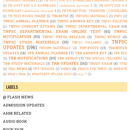
| பள்ளிக்கல்வி அரசாணை 1
(2)
TN GOVT DSE G.O DOWNLOAD | பள்ளிக்கல்வி அரசாணை 2
(1)
TN GOVT DSE G.O DOWNLOAD | பள்ளிக்கல்வி அரசாணை 3
(1)
TN GOVT DSE G.O
DOWNLOAD | பள்ளிக்கல்வி அரசாணை 4
(1)
TN PROMOTION - TRANSFER - COUSELLING
TNCMTSE
(5)
(1)
TN TEXT BOOKS ONLINE
(1)
TNFUSRC MATERIALS
(1)
TNPS
(1)
TNPSC ANNUAL PLANNER
(10)
TNPSC ANSWER KEY
(3)
TNPSC BULLETIN
TNPSC CURRENT AFFAIRS
(20)
TNPSC DEPARTMENTAL EXAM
(19)
(1)
TNPSC DEPARTMENTAL EXAM ONLINE TEST
(61)
TNPSC
NOTIFICATION
(53)
TNPSC PRESS RELEASE
(3)
TNPSC RESULT
(4)
TNPSC
TNPSC STUDY MATERIALS
(35)
TNPSC SYLLABUS
(1)
UPDATES
(196)
TOP-POSTS
(13)
TRANSFER
TNUSRB MATERIALS
(2)
UPDATES
(18)
TRB ANNUAL PLANNER
(7)
TRB ANSWER KEY
(4)
TRB BEO
TRB NOTIFICATIONS
(30)
TRB RESULT
(7)
(2)
TRB SPECIAL TEACHERS
(1)
TRB UPDATES
(161)
TRB STUDY MATERIALS
(3)
TRUST EXAM
(4)
TTSE
UGC NEWS
(4)
VIDEO
(6)
(2)
UPS UPDATES
(1)
VIDEOS FOR TNPSC
(1)
WEBSITE
(1)
What's New.
(1)
WHATSAPP UPLOAD 2023
(2)
எப்படி ?
(1)
LABELS
@ FLASH NEWS
ADMISSION UPDATES
AHM RELATED
AUDIO BOOK
BOOK FAIR