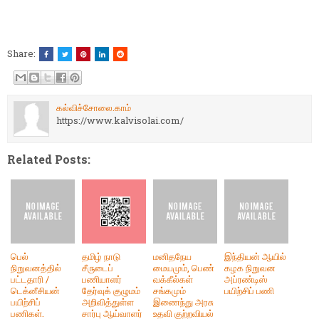
Share:
கல்விச்சோலை.காம்
https://www.kalvisolai.com/
Related Posts:
பெல்
தமிழ் நாடு
மனிதநேய
இந்தியன் ஆயில்
நிறுவனத்தில்
சீருடைப்
மையமும், பெண்
கழக நிறுவன
பட்டதாரி /
பணியாளர்
வக்கீல்கள்
அப்ரண்டிஸ்
டெக்னீசியன்
தேர்வுக் குழுமம்
சங்கமும்
பயிற்சிப் பணி
பயிற்சிப்
அறிவித்துள்ள
இணைந்து அரசு
பணிகள்.
சார்பு ஆய்வாளர்
உதவி குற்றவியல்