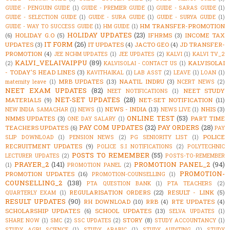
GUIDE - PENGUIN GUIDE
(1)
GUIDE - PREMIER GUIDE
(1)
GUIDE - SARAS GUIDE
(1)
GUIDE - SELECTION GUIDE
(1)
GUIDE - SURA GUIDE
(1)
GUIDE - SURYA GUIDE
(1)
HM TRANSFER-PROMOTION
GUIDE - WAY TO SUCCESS GUIDE
(1)
HM GUIDE
(1)
HOLIDAY UPDATES
(23)
(6)
HOLIDAY G.O
(5)
IFHRMS
(3)
INCOME TAX
IT FORM
(26)
UPDATES
(3)
IT UPDATES
(4)
JACTO GEO
(4)
JD TRANSFER-
PROMOTION
(4)
JEE NCHM UPDATES
(1)
JEE UPDATES
(2)
KALVI
(1)
KALVI TV_2
KALVI_VELAIVAIPPU
(89)
KALVISOLAI
(2)
KALVISOLAI - CONTACT US
(1)
- TODAY'S HEAD LINES
(3)
KAVITHAIKAL
(1)
LAB ASST
(2)
LEAVE
(1)
LOAN
(1)
MRB UPDATES
(13)
NAATIL INDRU
(3)
maternity leave
(1)
NCERT NEWS
(2)
NEET EXAM UPDATES
(82)
NEET STUDY
NEET NOTIFICATIONS
(1)
NET-SET UPDATES
(28)
MATERIALS
(9)
NET-SET NOTIFICATION
(11)
NEWS - INDIA
(13)
NHIS
(3)
NEW INDIA SAMACHAR
(1)
NEWS
(1)
NEWS LIVE
(1)
ONLINE TEST
(53)
NMMS UPDATES
(3)
PART TIME
ONE DAY SALARY
(1)
PAY COM UPDATES
(32)
PAY ORDERS
(28)
TEACHERS UPDATES
(6)
PAY
POLICE
SLIP DOWNLOAD
(1)
PENSION NEWS
(2)
PG SENIORITY LIST
(1)
RECRUITMENT UPDATES
(9)
POLICE S.I NOTIFICATIONS
(2)
POLYTECHNIC
POSTS TO REMEMBER
(55)
LECTURER UPDATES
(2)
POSTS-TO-REMEMBER
PRAYER_2
(141)
PROMOTION PANEL_2
(94)
(1)
PROMOTION PANEL
(2)
PROMOTION-
PROMOTION UPDATES
(16)
PROMOTION-COUNSELLING
(1)
COUNSELLING_2
(138)
PTA QUESTION BANK
(1)
PTA TEACHERS
(2)
REGULARISATION ORDERS
(22)
RESULT - LINK
(5)
QUARTERLY EXAM
(1)
RESULT UPDATES
(90)
RH DOWNLOAD
(10)
RRB
(4)
RTE UPDATES
(4)
SCHOLARSHIP UPDATES
(6)
SCHOOL UPDATES
(13)
SELVA UPDATES
(1)
STORY
(8)
SHARE NOW
(1)
SMC
(2)
SSC UPDATES
(2)
STUDY ACCOUNTANCY
(1)
STUDY AGRI SCIENCE
(1)
STUDY ARABIC
(1)
STUDY AUDITING
(1)
STUDY