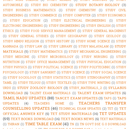
STUDY BOTANY-BIOLOGY
(3)
AUTOMOBILE
(1)
STUDY BIO CHEMISTRY
(1)
STUDY BUSINESS MATHEMATICS
(1)
STUDY CHEMISTRY
(1)
STUDY CIVIL
ENGINEERING
(1)
STUDY COMMERCE
(1)
STUDY COMPUTER
(2)
STUDY ECONOMICS
(1)
STUDY EDUCATION
(2)
STUDY ELECTRICAL ENGINEERING
(1)
STUDY
ELECTRONIC ENGINEERING
(1)
STUDY ENGINEERING
(2)
STUDY ENGLISH
(1)
STUDY
ETHICS
(1)
STUDY FOOD SERVICE MANAGEMENT
(1)
STUDY GENERAL MACHINIST
(1)
STUDY GENERAL STUDIES
(1)
STUDY GEOGRAPHY
(1)
STUDY GEOLOGY
(1)
STUDY HINDU RELIGION
(1)
STUDY HISTORY
(1)
STUDY HOME SCIENCE
(1)
STUDY
STUDY
KANNADA
(1)
STUDY LAW
(1)
STUDY LIBRARY
(1)
STUDY MALAYALAM
(1)
MATERIALS
(5)
STUDY MATHEMATICS
(1)
STUDY MECHANICAL ENGINEERING
(1)
STUDY MEDICINE
(1)
STUDY MICROBIOLOGY
(1)
STUDY NURSING
(1)
STUDY
NUTRITION
(1)
STUDY OFFICE MANAGEMENT
(1)
STUDY PHYSICAL EDUCATION
(1)
STUDY PHYSICS
(1)
STUDY POLITICAL SCIENCE
(1)
STUDY POLYTECHNIC
(1)
STUDY
PSYCHOLOGY
(1)
STUDY SANSKRIT
(1)
STUDY SCIENCE
(1)
STUDY SOCIAL SCIENCE
(1)
STUDY SOCIOLOGY
(1)
STUDY STATISTICS
(1)
STUDY STENOGRAPHY
(1)
STUDY
TAMIL
(1)
STUDY TELUGU
(1)
STUDY TEXTILES
(1)
STUDY TYPE WRITING
(1)
STUDY
STUDY ZOOLOGY-BIOLOGY
(3)
SYLLABUS
URDU
(1)
STUDY_MATERIALS_2
(1)
DOWNLOAD
(6)
TALENT EXAM UPDATES
(6)
TALENT EXAM MATERIALS
(1)
TAMIL NADU UPDATES
(88)
TANCET EXAM UPDATES
(3)
TAPS
TAPS
(1)
TEACHERS TRANSFER
UPDATES
(4)
TEACHERS HOME
(1)
COUNSELLING UPDATES
(46)
TET
TECHNICAL EXAM UPDATES
(2)
TET
(1)
TET UPDATES
OFFICIAL ANSWER KEY
(6)
TET STUDY MATERIALS
(16)
(69)
TEXT BOOKS DOWNLOAD
(16)
TEXT BOOKS NEWS
(6)
TEXT MATERIALS
TIME TABLE EXAM
(41)
(1)
THIRAN
(1)
TN
(1)
TN GOVT DSE G.O DOWNLOAD