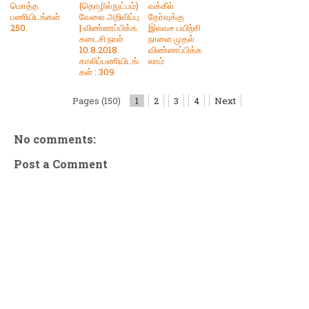
மொத்த
(தொழில்நுட்பம்)
வக்கீல்
பணியிடங்கள்
வேலை அறிவிப்பு
தேர்வுக்கு
250.
| விண்ணப்பிக்க
இலவச பயிற்சி
கடைசி நாள்
நாளை முதல்
10.8.2018.
விண்ணப்பிக்க
காலிப்பணியிடங்
லாம்
கள் : 309
Pages (150)
1
2
3
4
Next
No comments:
Post a Comment