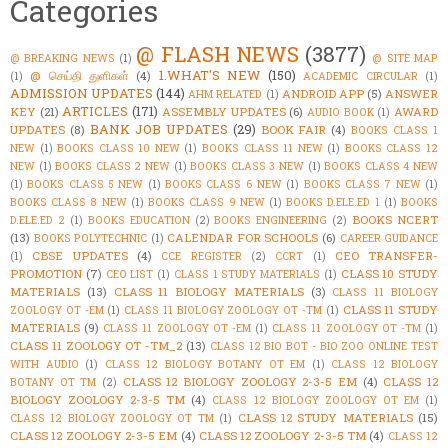
Categories
@ FLASH NEWS
(3877)
@ BREAKING NEWS
(1)
@ SITE MAP
1.WHAT'S NEW
(150)
@ செய்தி துளிகள்
(4)
(1)
ACADEMIC CIRCULAR
(1)
ADMISSION UPDATES
(144)
ANDROID APP
(5)
ANSWER
AHM RELATED
(1)
ARTICLES
(171)
KEY
(21)
ASSEMBLY UPDATES
(6)
AWARD
AUDIO BOOK
(1)
BANK JOB UPDATES
(29)
UPDATES
(8)
BOOK FAIR
(4)
BOOKS CLASS 1
NEW
(1)
BOOKS CLASS 10 NEW
(1)
BOOKS CLASS 11 NEW
(1)
BOOKS CLASS 12
NEW
(1)
BOOKS CLASS 2 NEW
(1)
BOOKS CLASS 3 NEW
(1)
BOOKS CLASS 4 NEW
(1)
BOOKS CLASS 5 NEW
(1)
BOOKS CLASS 6 NEW
(1)
BOOKS CLASS 7 NEW
(1)
BOOKS CLASS 8 NEW
(1)
BOOKS CLASS 9 NEW
(1)
BOOKS D.ELE.ED 1
(1)
BOOKS
BOOKS NCERT
D.ELE.ED 2
(1)
BOOKS EDUCATION
(2)
BOOKS ENGINEERING
(2)
(13)
CALENDAR FOR SCHOOLS
(6)
BOOKS POLYTECHNIC
(1)
CAREER GUIDANCE
CBSE UPDATES
(4)
CEO TRANSFER-
(1)
CCE REGISTER
(2)
CCRT
(1)
PROMOTION
(7)
CLASS 10 STUDY
CEO LIST
(1)
CLASS 1 STUDY MATERIALS
(1)
MATERIALS
(13)
CLASS 11 BIOLOGY MATERIALS
(3)
CLASS 11 BIOLOGY
CLASS 11 STUDY
ZOOLOGY OT -EM
(1)
CLASS 11 BIOLOGY ZOOLOGY OT -TM
(1)
MATERIALS
(9)
CLASS 11 ZOOLOGY OT -EM
(1)
CLASS 11 ZOOLOGY OT -TM
(1)
CLASS 11 ZOOLOGY OT -TM_2
(13)
CLASS 12 BIO BOT - BIO ZOO ONLINE TEST
WITH AUDIO
(1)
CLASS 12 BIOLOGY BOTANY OT EM
(1)
CLASS 12 BIOLOGY
CLASS 12 BIOLOGY ZOOLOGY 2-3-5 EM
(4)
CLASS 12
BOTANY OT TM
(2)
BIOLOGY ZOOLOGY 2-3-5 TM
(4)
CLASS 12 BIOLOGY ZOOLOGY OT EM
(1)
CLASS 12 STUDY MATERIALS
(15)
CLASS 12 BIOLOGY ZOOLOGY OT TM
(1)
CLASS 12 ZOOLOGY 2-3-5 EM
(4)
CLASS 12 ZOOLOGY 2-3-5 TM
(4)
CLASS 12