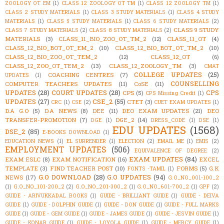
ZOOLOGY OT EM
(1)
CLASS 12 ZOOLOGY OT TM
(1)
CLASS 12 ZOOLOGY TM
(1)
CLASS 2 STUDY MATERIALS
(1)
CLASS 3 STUDY MATERIALS
(1)
CLASS 4 STUDY
MATERIALS
(1)
CLASS 5 STUDY MATERIALS
(1)
CLASS 6 STUDY MATERIALS
(2)
CLASS 9 STUDY
CLASS 7 STUDY MATERIALS
(2)
CLASS 8 STUDY MATERIALS
(2)
MATERIALS
(3)
CLASS_11_BIO_ZOO_OT_TM_2
(12)
CLASS_11_OT
(4)
CLASS_12_BIO_BOT_OT_EM_2
(10)
CLASS_12_BIO_BOT_OT_TM_2
(10)
CLASS_12_BIO_ZOO_OT_TEM_2
(12)
CLASS_12_OT
(6)
CLASS_12_ZOO_OT_TEM_2
(13)
CLASS_12_ZOOLOGY_TM
(3)
CMAT
COLLEGE UPDATES
(25)
COACHING CENTRES
(7)
UPDATES
(1)
COUNSELLING
COMPUTER TEACHERS UPDATES
(11)
CoSE
(11)
UPDATES
(28)
COURT UPDATES
(28)
CPS
CPS
(5)
CPS Missing Credit
(1)
UPDATES
(27)
CSE_2
(55)
CTET
(3)
CRC
(1)
CSE
(2)
CUET EXAM UPDATES
(1)
D.A G.O
(5)
D.A NEWS
(8)
DEE
(11)
DEO EXAM UPDATES
(21)
DEO
TRANSFER-PROMOTION
(7)
DGE_2
(14)
DGE
(1)
DRESS_CODE
(1)
DSE
(1)
EDU UPDATES
(1568)
DSE_2
(85)
E-BOOKS DOWNLOAD
(1)
EDUCATION NEWS
(1)
EL SURRENDER
(1)
ELECTION
(2)
EMAIL ME
(1)
EMIS
(2)
EMPLOYMENT UPDATES
(506)
EQUIVALENCE OF DEGREE
(2)
EXAM UPDATES
(84)
EXAM ESLC
(8)
EXAM NOTIFICATION
(16)
EXCEL
TEMPLATE
(3)
FIND TEACHER POST
(10)
FORMS
(5)
G.K
FONTS -TAMIL
(1)
G.O DOWNLOAD
(28)
G.O UPDATES
(94)
NEWS
(17)
G.O_NO_001-100_2
(1)
G.O_NO_101-200_2
(2)
G.O_NO_201-300_2
(1)
G.O_NO_601-700_2
(1)
GPF
(2)
GUIDE - ARIVUKKADAL BOOKS
(1)
GUIDE - BRILLIANT GUIDE
(1)
GUIDE - DEIVA
GUIDE
(1)
GUIDE - DOLPHIN GUIDE
(1)
GUIDE - DON GUIDE
(1)
GUIDE - FULL MARKS
GUIDE
(1)
GUIDE - GEM GUIDE
(1)
GUIDE - JAMES GUIDE
(1)
GUIDE - JESVIN GUIDE
(1)
GUIDE - KONAR GUIDE
(1)
GUIDE - LOYOLA GUIDE
(1)
GUIDE - MERCY GUIDE
(1)