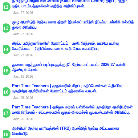
தமிழ்நாடு மாநில வள மையம் (State Resource Centre) திறப்பு மற்றும்
புதிய பாடப்புத்தகங்கள் குறித்த அறிவிப்புகள்.
Jan 27 2026
முழு ஆண்டுத் தேர்வு வரை திறன் இயக்கப் பயிற்சி நீட்டிப்பு: பள்ளிக் கல்வித்
துறை அறிவிப்பு
Jan 27 2026
சிறப்பு பயிற்றுனர்களின் போராட்டம் : பணி நிரந்தரம், ஊதிய உயர்வு
கோரிக்கை – நிதியில்லை எனக் கூறி அரசு கைவிரிப்பு
Jan 27 2026
துணை மருத்துவப் படிப்புகளுக்கு நீட் தேர்வு கட்டாயம்: 2026-27 கல்வி
ஆண்டில் அமல்.
Jan 25 2026
Part Time Teachers | முதல்வரின் சிறப்பு மதிப்பெண்கள் அறிவிப்பு:
பகுதிநேர ஆசிரியர்கள் போராட்டம் தற்காலிக வாபஸ்.
Jan 25 2026
Part Time Teachers | தமிழக அரசுப் பள்ளிகளில் பகுதிநேர ஆசிரியர்கள்
பணி நிரந்தரம் - சட்டசபையில் முதல்-அமைச்சர் மு.க.ஸ்டாலின் அறிவிப்பு.
Jan 25 2026
ஆசிரியா் தோ்வு வாரியத்தின் (TRB) ஆண்டுத் தோ்வு அட்டவணை
வெளியீடு