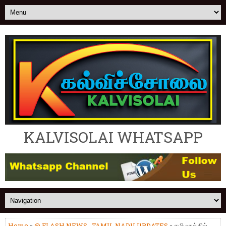
KALVISOLAI WHATSAPP
Home
»
@ FLASH NEWS
,
TAMIL NADU UPDATES
» தமிழகத்தில்