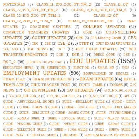
MATERIALS
(3)
CLASS_11_BIO_ZOO_OT_TM_2
(12)
CLASS_11_OT
(4)
CLASS_12_BIO_BOT_OT_EM_2
(10)
CLASS_12_BIO_BOT_OT_TM_2
(10)
CLASS_12_BIO_ZOO_OT_TEM_2
(12)
CLASS_12_OT
(6)
CLASS_12_ZOO_OT_TEM_2
(13)
CLASS_12_ZOOLOGY_TM
(3)
CMAT
COLLEGE UPDATES
(25)
COACHING CENTRES
(7)
UPDATES
(1)
COUNSELLING
COMPUTER TEACHERS UPDATES
(11)
CoSE
(11)
UPDATES
(28)
COURT UPDATES
(28)
CPS
CPS
(5)
CPS Missing Credit
(1)
UPDATES
(27)
CSE_2
(55)
CTET
(3)
CRC
(1)
CSE
(2)
CUET EXAM UPDATES
(1)
D.A G.O
(5)
D.A NEWS
(8)
DEE
(11)
DEO EXAM UPDATES
(21)
DEO
TRANSFER-PROMOTION
(7)
DGE_2
(14)
DGE
(1)
DRESS_CODE
(1)
DSE
(1)
EDU UPDATES
(1568)
DSE_2
(85)
E-BOOKS DOWNLOAD
(1)
EDUCATION NEWS
(1)
EL SURRENDER
(1)
ELECTION
(2)
EMAIL ME
(1)
EMIS
(2)
EMPLOYMENT UPDATES
(506)
EQUIVALENCE OF DEGREE
(2)
EXAM UPDATES
(84)
EXAM ESLC
(8)
EXAM NOTIFICATION
(16)
EXCEL
TEMPLATE
(3)
FIND TEACHER POST
(10)
FORMS
(5)
G.K
FONTS -TAMIL
(1)
G.O DOWNLOAD
(28)
G.O UPDATES
(94)
NEWS
(17)
G.O_NO_001-100_2
(1)
G.O_NO_101-200_2
(2)
G.O_NO_201-300_2
(1)
G.O_NO_601-700_2
(1)
GPF
(2)
GUIDE - ARIVUKKADAL BOOKS
(1)
GUIDE - BRILLIANT GUIDE
(1)
GUIDE - DEIVA
GUIDE
(1)
GUIDE - DOLPHIN GUIDE
(1)
GUIDE - DON GUIDE
(1)
GUIDE - FULL MARKS
GUIDE
(1)
GUIDE - GEM GUIDE
(1)
GUIDE - JAMES GUIDE
(1)
GUIDE - JESVIN GUIDE
(1)
GUIDE - KONAR GUIDE
(1)
GUIDE - LOYOLA GUIDE
(1)
GUIDE - MERCY GUIDE
(1)
GUIDE - PENGUIN GUIDE
(1)
GUIDE - PREMIER GUIDE
(1)
GUIDE - SARAS GUIDE
(1)
GUIDE - SELECTION GUIDE
(1)
GUIDE - SURA GUIDE
(1)
GUIDE - SURYA GUIDE
(1)
HM TRANSFER-PROMOTION
GUIDE - WAY TO SUCCESS GUIDE
(1)
HM GUIDE
(1)