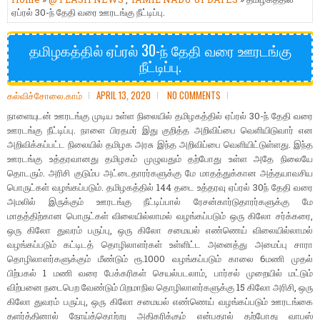
ஏப்ரல் 30-ந் தேதி வரை ஊரடங்கு நீட்டிப்பு.
தமிழகத்தில் ஏப்ரல் 30-ந் தேதி வரை ஊரடங்கு
நீட்டிப்பு.
கல்விச்சோலை.காம்
APRIL 13, 2020
NO COMMENTS
நாளையுடன் ஊரடங்கு முடிய உள்ள நிலையில் தமிழகத்தில் ஏப்ரல் 30-ந் தேதி வரை
ஊரடங்கு நீட்டிப்பு. நாளை பிரதமர் இது குறித்த அறிவிப்பை வெளியிடுவார் என
அறிவிக்கப்பட்ட நிலையில் தமிழக அரசு இந்த அறிவிப்பை வெளியிட்டுள்ளது. இந்த
ஊரடங்கு உத்தரவானது தமிழகம் முழுவதும் தற்போது உள்ள அதே நிலையே
தொடரும். அரிசி குடும்ப அட்டைதாரர்களுக்கு மே மாதத்துக்கான அத்தயாவசிய
பொருட்கள் வழங்கப்படும். தமிழகத்தில் 144 தடை உத்தரவு ஏப்ரல் 30ந் தேதி வரை
அமலில் இருக்கும் ஊரடங்கு நீட்டிப்பால் ரேசன்கார்டுதாரர்களுக்கு மே
மாதத்திற்கான பொருட்கள் விலையில்லாமல் வழங்கப்படும் ஒரு கிலோ சர்க்கரை,
ஒரு கிலோ துவரம் பருப்பு, ஒரு கிலோ சமையல் எண்ணெய் விலையில்லாமல்
வழங்கப்படும் கட்டிடத் தொழிலாளர்கள் உள்ளிட்ட அனைத்து அமைப்பு சாரா
தொழிலாளர்களுக்கும் மீண்டும் ரூ.1000 வழங்கப்படும் காலை 6மணி முதல்
பிற்பகல் 1 மணி வரை பேக்கரிகள் செயல்படலாம், பார்சல் முறையில் மட்டும்
விற்பனை நடைபெற வேண்டும் பிறமாநில தொழிலாளர்களுக்கு 15 கிலோ அரிசி, ஒரு
கிலோ துவரம் பருப்பு, ஒரு கிலோ சமையல் எண்ணெய் வழங்கப்படும் ஊரடங்கை
தளர்த்தினால் நோய்த்தொற்று அதிகரிக்கும் என்பதால் தற்போது வாபஸ்