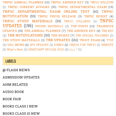
TNPSC ANNUAL PLANNER
(10)
TNPSC ANSWER KEY
(3)
TNPSC BULLETIN
TNPSC CURRENT AFFAIRS
(20)
TNPSC DEPARTMENTAL EXAM
(19)
(1)
TNPSC DEPARTMENTAL EXAM ONLINE TEST
(61)
TNPSC
NOTIFICATION
(53)
TNPSC PRESS RELEASE
(3)
TNPSC RESULT
(4)
TNPSC
TNPSC STUDY MATERIALS
(35)
TNPSC SYLLABUS
(1)
UPDATES
(196)
TOP-POSTS
(13)
TRANSFER
TNUSRB MATERIALS
(2)
UPDATES
(18)
TRB ANNUAL PLANNER
(7)
TRB ANSWER KEY
(4)
TRB BEO
TRB NOTIFICATIONS
(30)
TRB RESULT
(7)
(2)
TRB SPECIAL TEACHERS
(1)
TRB UPDATES
(161)
TRB STUDY MATERIALS
(3)
TRUST EXAM
(4)
TTSE
UGC NEWS
(4)
VIDEO
(6)
(2)
UPS UPDATES
(1)
VIDEOS FOR TNPSC
(1)
WEBSITE
(1)
What's New.
(1)
WHATSAPP UPLOAD 2023
(2)
எப்படி ?
(1)
LABELS
@ FLASH NEWS
ADMISSION UPDATES
AHM RELATED
AUDIO BOOK
BOOK FAIR
BOOKS CLASS 1 NEW
BOOKS CLASS 10 NEW