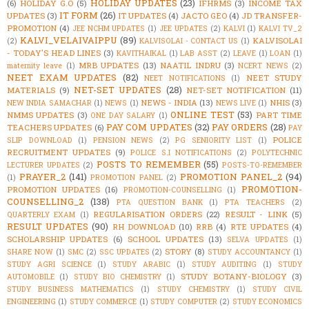
HOLIDAY UPDATES
(23)
(6)
HOLIDAY G.O
(5)
IFHRMS
(3)
INCOME TAX
IT FORM
(26)
UPDATES
(3)
IT UPDATES
(4)
JACTO GEO
(4)
JD TRANSFER-
PROMOTION
(4)
JEE NCHM UPDATES
(1)
JEE UPDATES
(2)
KALVI
(1)
KALVI TV_2
KALVI_VELAIVAIPPU
(89)
KALVISOLAI
(2)
KALVISOLAI - CONTACT US
(1)
- TODAY'S HEAD LINES
(3)
KAVITHAIKAL
(1)
LAB ASST
(2)
LEAVE
(1)
LOAN
(1)
MRB UPDATES
(13)
NAATIL INDRU
(3)
maternity leave
(1)
NCERT NEWS
(2)
NEET EXAM UPDATES
(82)
NEET STUDY
NEET NOTIFICATIONS
(1)
NET-SET UPDATES
(28)
MATERIALS
(9)
NET-SET NOTIFICATION
(11)
NEWS - INDIA
(13)
NHIS
(3)
NEW INDIA SAMACHAR
(1)
NEWS
(1)
NEWS LIVE
(1)
ONLINE TEST
(53)
NMMS UPDATES
(3)
PART TIME
ONE DAY SALARY
(1)
PAY COM UPDATES
(32)
PAY ORDERS
(28)
TEACHERS UPDATES
(6)
PAY
POLICE
SLIP DOWNLOAD
(1)
PENSION NEWS
(2)
PG SENIORITY LIST
(1)
RECRUITMENT UPDATES
(9)
POLICE S.I NOTIFICATIONS
(2)
POLYTECHNIC
POSTS TO REMEMBER
(55)
LECTURER UPDATES
(2)
POSTS-TO-REMEMBER
PRAYER_2
(141)
PROMOTION PANEL_2
(94)
(1)
PROMOTION PANEL
(2)
PROMOTION-
PROMOTION UPDATES
(16)
PROMOTION-COUNSELLING
(1)
COUNSELLING_2
(138)
PTA QUESTION BANK
(1)
PTA TEACHERS
(2)
REGULARISATION ORDERS
(22)
RESULT - LINK
(5)
QUARTERLY EXAM
(1)
RESULT UPDATES
(90)
RH DOWNLOAD
(10)
RRB
(4)
RTE UPDATES
(4)
SCHOLARSHIP UPDATES
(6)
SCHOOL UPDATES
(13)
SELVA UPDATES
(1)
STORY
(8)
SHARE NOW
(1)
SMC
(2)
SSC UPDATES
(2)
STUDY ACCOUNTANCY
(1)
STUDY AGRI SCIENCE
(1)
STUDY ARABIC
(1)
STUDY AUDITING
(1)
STUDY
STUDY BOTANY-BIOLOGY
(3)
AUTOMOBILE
(1)
STUDY BIO CHEMISTRY
(1)
STUDY BUSINESS MATHEMATICS
(1)
STUDY CHEMISTRY
(1)
STUDY CIVIL
ENGINEERING
(1)
STUDY COMMERCE
(1)
STUDY COMPUTER
(2)
STUDY ECONOMICS