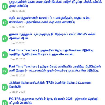
முழு ஆண்டுத் தேர்வு வரை திறன் இயக்கப் பயிற்சி நீட்டிப்பு: பள்ளிக் கல்வித்
துறை அறிவிப்பு
Jan 27 2026
சிறப்பு பயிற்றுனர்களின் போராட்டம் : பணி நிரந்தரம், ஊதிய உயர்வு
கோரிக்கை – நிதியில்லை எனக் கூறி அரசு கைவிரிப்பு
Jan 27 2026
துணை மருத்துவப் படிப்புகளுக்கு நீட் தேர்வு கட்டாயம்: 2026-27 கல்வி
ஆண்டில் அமல்.
Jan 25 2026
Part Time Teachers | முதல்வரின் சிறப்பு மதிப்பெண்கள் அறிவிப்பு:
பகுதிநேர ஆசிரியர்கள் போராட்டம் தற்காலிக வாபஸ்.
Jan 25 2026
Part Time Teachers | தமிழக அரசுப் பள்ளிகளில் பகுதிநேர ஆசிரியர்கள்
பணி நிரந்தரம் - சட்டசபையில் முதல்-அமைச்சர் மு.க.ஸ்டாலின் அறிவிப்பு.
Jan 25 2026
ஆசிரியா் தோ்வு வாரியத்தின் (TRB) ஆண்டுத் தோ்வு அட்டவணை
வெளியீடு
Jan 24 2026
PG TRB முதுகலை ஆசிரியர் நேரடி நியமனம் 2025 - தற்காலிக தெரிவுப்
பட்டியல் வெளியீடு.