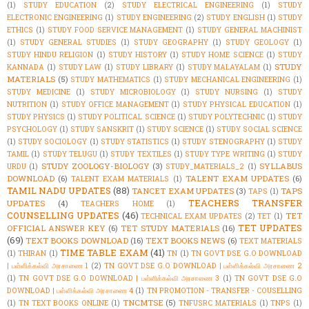
(1)
STUDY EDUCATION
(2)
STUDY ELECTRICAL ENGINEERING
(1)
STUDY
ELECTRONIC ENGINEERING
(1)
STUDY ENGINEERING
(2)
STUDY ENGLISH
(1)
STUDY
ETHICS
(1)
STUDY FOOD SERVICE MANAGEMENT
(1)
STUDY GENERAL MACHINIST
(1)
STUDY GENERAL STUDIES
(1)
STUDY GEOGRAPHY
(1)
STUDY GEOLOGY
(1)
STUDY HINDU RELIGION
(1)
STUDY HISTORY
(1)
STUDY HOME SCIENCE
(1)
STUDY
STUDY
KANNADA
(1)
STUDY LAW
(1)
STUDY LIBRARY
(1)
STUDY MALAYALAM
(1)
MATERIALS
(5)
STUDY MATHEMATICS
(1)
STUDY MECHANICAL ENGINEERING
(1)
STUDY MEDICINE
(1)
STUDY MICROBIOLOGY
(1)
STUDY NURSING
(1)
STUDY
NUTRITION
(1)
STUDY OFFICE MANAGEMENT
(1)
STUDY PHYSICAL EDUCATION
(1)
STUDY PHYSICS
(1)
STUDY POLITICAL SCIENCE
(1)
STUDY POLYTECHNIC
(1)
STUDY
PSYCHOLOGY
(1)
STUDY SANSKRIT
(1)
STUDY SCIENCE
(1)
STUDY SOCIAL SCIENCE
(1)
STUDY SOCIOLOGY
(1)
STUDY STATISTICS
(1)
STUDY STENOGRAPHY
(1)
STUDY
TAMIL
(1)
STUDY TELUGU
(1)
STUDY TEXTILES
(1)
STUDY TYPE WRITING
(1)
STUDY
STUDY ZOOLOGY-BIOLOGY
(3)
SYLLABUS
URDU
(1)
STUDY_MATERIALS_2
(1)
DOWNLOAD
(6)
TALENT EXAM UPDATES
(6)
TALENT EXAM MATERIALS
(1)
TAMIL NADU UPDATES
(88)
TANCET EXAM UPDATES
(3)
TAPS
TAPS
(1)
TEACHERS TRANSFER
UPDATES
(4)
TEACHERS HOME
(1)
COUNSELLING UPDATES
(46)
TET
TECHNICAL EXAM UPDATES
(2)
TET
(1)
TET UPDATES
OFFICIAL ANSWER KEY
(6)
TET STUDY MATERIALS
(16)
(69)
TEXT BOOKS DOWNLOAD
(16)
TEXT BOOKS NEWS
(6)
TEXT MATERIALS
TIME TABLE EXAM
(41)
(1)
THIRAN
(1)
TN
(1)
TN GOVT DSE G.O DOWNLOAD
| பள்ளிக்கல்வி அரசாணை 1
(2)
TN GOVT DSE G.O DOWNLOAD | பள்ளிக்கல்வி அரசாணை 2
(1)
TN GOVT DSE G.O DOWNLOAD | பள்ளிக்கல்வி அரசாணை 3
(1)
TN GOVT DSE G.O
DOWNLOAD | பள்ளிக்கல்வி அரசாணை 4
(1)
TN PROMOTION - TRANSFER - COUSELLING
TNCMTSE
(5)
(1)
TN TEXT BOOKS ONLINE
(1)
TNFUSRC MATERIALS
(1)
TNPS
(1)