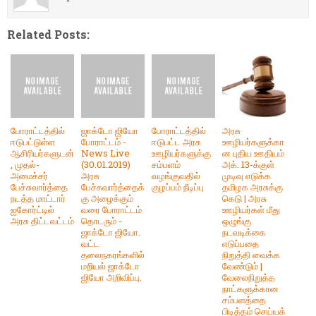
Related Posts:
போராட்டத்தில்
ஜாக்டோ ஜியோ
போராட்டத்தில்
அரசு
ஈடுபட்டுள்ள
போராட்டம் -
ஈடுபட்ட அரசு
ஊழியர்களுக்கா
ஆசிரியர்களுடன்
News Live
ஊழியர்களுக்கு
ன புதிய ஊதியம்
, முதல்-
(30.01.2019)
சம்பளம்
அக். 13-க்குள்
அமைச்சர்
அரசு
வழங்குவதில்
முடிவு எடுக்க
பேச்சுவார்த்தை
பேச்சுவார்த்தைக்
குழப்பம் நீடிப்பு
தமிழக அரசுக்கு
நடத்த மாட்டார்
கு அழைக்கும்
கெடு | அரசு
ஐகோர்ட்டில்
வரை போராட்டம்
ஊழியர்கள் மீது
அரசு திட்டவட்டம்
தொடரும் -
ஒழுங்கு
ஜாக்டோ ஜியோ.
நடவடிக்கை
வட்ட
எடுப்பதை
தலைநகரங்களில்
நிறுத்தி வைக்க
மறியல் ஜாக்டோ
வேண்டும் |
ஜியோ அறிவிப்பு.
வேலைநிறுத்த
நாட்களுக்கான
சம்பளத்தை
பிடித்தம் செய்யக்