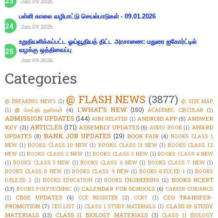
Jan 09 2026
பள்ளி காலை வழிபாட்டு செயல்பாடுகள் - 09.01.2026
Jan 09 2026
உறுதியளிக்கப்பட்ட ஓய்வூதியத் திட்ட அரசாணை: மதுரை ஐகோர்ட்டில்
வழக்கு ஒத்திவைப்பு
Jan 09 2026
Categories
@ FLASH NEWS
(3877)
@ BREAKING NEWS
(1)
@ SITE MAP
1.WHAT'S NEW
(150)
@ செய்தி துளிகள்
(4)
(1)
ACADEMIC CIRCULAR
(1)
ADMISSION UPDATES
(144)
ANDROID APP
(5)
ANSWER
AHM RELATED
(1)
ARTICLES
(171)
KEY
(21)
ASSEMBLY UPDATES
(6)
AWARD
AUDIO BOOK
(1)
BANK JOB UPDATES
(29)
UPDATES
(8)
BOOK FAIR
(4)
BOOKS CLASS 1
NEW
(1)
BOOKS CLASS 10 NEW
(1)
BOOKS CLASS 11 NEW
(1)
BOOKS CLASS 12
NEW
(1)
BOOKS CLASS 2 NEW
(1)
BOOKS CLASS 3 NEW
(1)
BOOKS CLASS 4 NEW
(1)
BOOKS CLASS 5 NEW
(1)
BOOKS CLASS 6 NEW
(1)
BOOKS CLASS 7 NEW
(1)
BOOKS CLASS 8 NEW
(1)
BOOKS CLASS 9 NEW
(1)
BOOKS D.ELE.ED 1
(1)
BOOKS
BOOKS NCERT
D.ELE.ED 2
(1)
BOOKS EDUCATION
(2)
BOOKS ENGINEERING
(2)
(13)
CALENDAR FOR SCHOOLS
(6)
BOOKS POLYTECHNIC
(1)
CAREER GUIDANCE
CBSE UPDATES
(4)
CEO TRANSFER-
(1)
CCE REGISTER
(2)
CCRT
(1)
PROMOTION
(7)
CLASS 10 STUDY
CEO LIST
(1)
CLASS 1 STUDY MATERIALS
(1)
MATERIALS
(13)
CLASS 11 BIOLOGY MATERIALS
(3)
CLASS 11 BIOLOGY