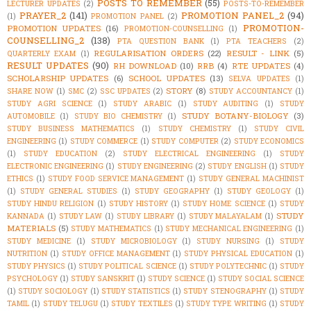
POSTS TO REMEMBER
(55)
LECTURER UPDATES
(2)
POSTS-TO-REMEMBER
PRAYER_2
(141)
PROMOTION PANEL_2
(94)
(1)
PROMOTION PANEL
(2)
PROMOTION-
PROMOTION UPDATES
(16)
PROMOTION-COUNSELLING
(1)
COUNSELLING_2
(138)
PTA QUESTION BANK
(1)
PTA TEACHERS
(2)
REGULARISATION ORDERS
(22)
RESULT - LINK
(5)
QUARTERLY EXAM
(1)
RESULT UPDATES
(90)
RH DOWNLOAD
(10)
RRB
(4)
RTE UPDATES
(4)
SCHOLARSHIP UPDATES
(6)
SCHOOL UPDATES
(13)
SELVA UPDATES
(1)
STORY
(8)
SHARE NOW
(1)
SMC
(2)
SSC UPDATES
(2)
STUDY ACCOUNTANCY
(1)
STUDY AGRI SCIENCE
(1)
STUDY ARABIC
(1)
STUDY AUDITING
(1)
STUDY
STUDY BOTANY-BIOLOGY
(3)
AUTOMOBILE
(1)
STUDY BIO CHEMISTRY
(1)
STUDY BUSINESS MATHEMATICS
(1)
STUDY CHEMISTRY
(1)
STUDY CIVIL
ENGINEERING
(1)
STUDY COMMERCE
(1)
STUDY COMPUTER
(2)
STUDY ECONOMICS
(1)
STUDY EDUCATION
(2)
STUDY ELECTRICAL ENGINEERING
(1)
STUDY
ELECTRONIC ENGINEERING
(1)
STUDY ENGINEERING
(2)
STUDY ENGLISH
(1)
STUDY
ETHICS
(1)
STUDY FOOD SERVICE MANAGEMENT
(1)
STUDY GENERAL MACHINIST
(1)
STUDY GENERAL STUDIES
(1)
STUDY GEOGRAPHY
(1)
STUDY GEOLOGY
(1)
STUDY HINDU RELIGION
(1)
STUDY HISTORY
(1)
STUDY HOME SCIENCE
(1)
STUDY
STUDY
KANNADA
(1)
STUDY LAW
(1)
STUDY LIBRARY
(1)
STUDY MALAYALAM
(1)
MATERIALS
(5)
STUDY MATHEMATICS
(1)
STUDY MECHANICAL ENGINEERING
(1)
STUDY MEDICINE
(1)
STUDY MICROBIOLOGY
(1)
STUDY NURSING
(1)
STUDY
NUTRITION
(1)
STUDY OFFICE MANAGEMENT
(1)
STUDY PHYSICAL EDUCATION
(1)
STUDY PHYSICS
(1)
STUDY POLITICAL SCIENCE
(1)
STUDY POLYTECHNIC
(1)
STUDY
PSYCHOLOGY
(1)
STUDY SANSKRIT
(1)
STUDY SCIENCE
(1)
STUDY SOCIAL SCIENCE
(1)
STUDY SOCIOLOGY
(1)
STUDY STATISTICS
(1)
STUDY STENOGRAPHY
(1)
STUDY
TAMIL
(1)
STUDY TELUGU
(1)
STUDY TEXTILES
(1)
STUDY TYPE WRITING
(1)
STUDY