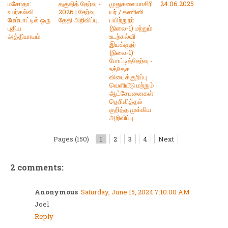
மசோதா:
தகுதித் தேர்வு -
முதுகலையாசிரி
24.06.2025
உயர்கல்வி
2026 | தேர்வு
யர் / கணினி
மேம்பாட்டில் ஒரு
தேதி அறிவிப்பு.
பயிற்றுநர்
புதிய
(நிலை-1) மற்றும்
அத்தியாயம்
உடற்கல்வி
இயக்குநர்
(நிலை-1)
போட்டித்தேர்வு -
உத்தேச
விடைக்குறிப்பு
வெளியீடு மற்றும்
ஆட்சேபனைகள்
தெரிவித்தல்
குறித்த முக்கிய
அறிவிப்பு
Pages (150)
1
2
3
4
Next
2 comments:
Anonymous
Saturday, June 15, 2024 7:10:00 AM
Joel
Reply