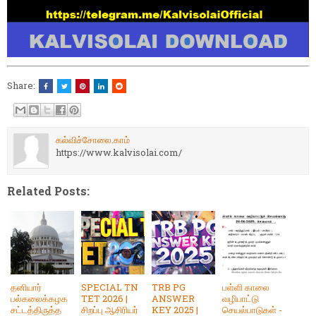
Share:
கல்விச்சோலை.காம்
https://www.kalvisolai.com/
Related Posts:
தனியார்
SPECIAL TN
TRB PG
பள்ளி காலை
பல்கலைக்கழக
TET 2026 |
ANSWER
வழிபாட்டு
சட்டத்திருத்த
சிறப்பு ஆசிரியர்
KEY 2025 |
செயல்பாடுகள் -