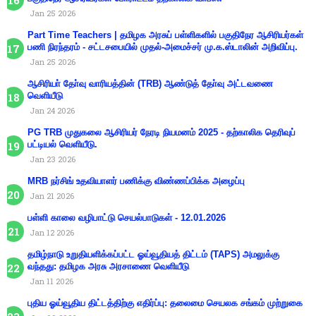
Jan 25 2026
Part Time Teachers | தமிழக அரசுப் பள்ளிகளில் பகுதிநேர ஆசிரியர்கள்
பணி நிரந்தரம் - சட்டசபையில் முதல்-அமைச்சர் மு.க.ஸ்டாலின் அறிவிப்பு.
Jan 25 2026
ஆசிரியா் தோ்வு வாரியத்தின் (TRB) ஆண்டுத் தோ்வு அட்டவணை
வெளியீடு
Jan 24 2026
PG TRB முதுகலை ஆசிரியர் நேரடி நியமனம் 2025 - தற்காலிக தெரிவுப்
பட்டியல் வெளியீடு.
Jan 23 2026
MRB நர்சிங் உதவியாளர் பணிக்கு விண்ணப்பிக்க அழைப்பு
Jan 21 2026
பள்ளி காலை வழிபாட்டு செயல்பாடுகள் - 12.01.2026
Jan 12 2026
தமிழ்நாடு உறுதியளிக்கப்பட்ட ஓய்வூதியத் திட்டம் (TAPS) அமலுக்கு
வந்தது: தமிழக அரசு அரசாணை வெளியீடு
Jan 11 2026
புதிய ஓய்வூதிய திட்டத்திற்கு எதிர்ப்பு: தலைமை செயலக சங்கம் முற்றுகை