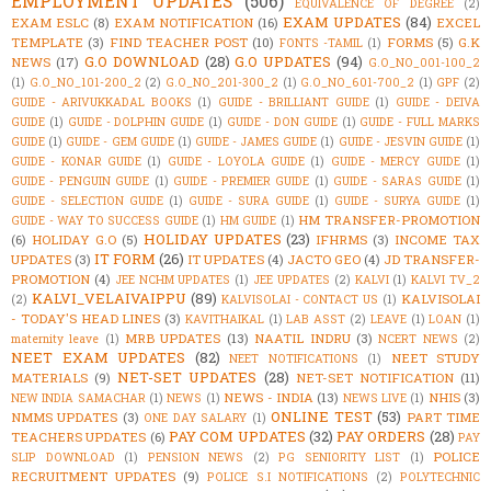
EMPLOYMENT UPDATES
(506)
EQUIVALENCE OF DEGREE
(2)
EXAM UPDATES
(84)
EXAM ESLC
(8)
EXAM NOTIFICATION
(16)
EXCEL
TEMPLATE
(3)
FIND TEACHER POST
(10)
FORMS
(5)
G.K
FONTS -TAMIL
(1)
G.O DOWNLOAD
(28)
G.O UPDATES
(94)
NEWS
(17)
G.O_NO_001-100_2
(1)
G.O_NO_101-200_2
(2)
G.O_NO_201-300_2
(1)
G.O_NO_601-700_2
(1)
GPF
(2)
GUIDE - ARIVUKKADAL BOOKS
(1)
GUIDE - BRILLIANT GUIDE
(1)
GUIDE - DEIVA
GUIDE
(1)
GUIDE - DOLPHIN GUIDE
(1)
GUIDE - DON GUIDE
(1)
GUIDE - FULL MARKS
GUIDE
(1)
GUIDE - GEM GUIDE
(1)
GUIDE - JAMES GUIDE
(1)
GUIDE - JESVIN GUIDE
(1)
GUIDE - KONAR GUIDE
(1)
GUIDE - LOYOLA GUIDE
(1)
GUIDE - MERCY GUIDE
(1)
GUIDE - PENGUIN GUIDE
(1)
GUIDE - PREMIER GUIDE
(1)
GUIDE - SARAS GUIDE
(1)
GUIDE - SELECTION GUIDE
(1)
GUIDE - SURA GUIDE
(1)
GUIDE - SURYA GUIDE
(1)
HM TRANSFER-PROMOTION
GUIDE - WAY TO SUCCESS GUIDE
(1)
HM GUIDE
(1)
HOLIDAY UPDATES
(23)
(6)
HOLIDAY G.O
(5)
IFHRMS
(3)
INCOME TAX
IT FORM
(26)
UPDATES
(3)
IT UPDATES
(4)
JACTO GEO
(4)
JD TRANSFER-
PROMOTION
(4)
JEE NCHM UPDATES
(1)
JEE UPDATES
(2)
KALVI
(1)
KALVI TV_2
KALVI_VELAIVAIPPU
(89)
KALVISOLAI
(2)
KALVISOLAI - CONTACT US
(1)
- TODAY'S HEAD LINES
(3)
KAVITHAIKAL
(1)
LAB ASST
(2)
LEAVE
(1)
LOAN
(1)
MRB UPDATES
(13)
NAATIL INDRU
(3)
maternity leave
(1)
NCERT NEWS
(2)
NEET EXAM UPDATES
(82)
NEET STUDY
NEET NOTIFICATIONS
(1)
NET-SET UPDATES
(28)
MATERIALS
(9)
NET-SET NOTIFICATION
(11)
NEWS - INDIA
(13)
NHIS
(3)
NEW INDIA SAMACHAR
(1)
NEWS
(1)
NEWS LIVE
(1)
ONLINE TEST
(53)
NMMS UPDATES
(3)
PART TIME
ONE DAY SALARY
(1)
PAY COM UPDATES
(32)
PAY ORDERS
(28)
TEACHERS UPDATES
(6)
PAY
POLICE
SLIP DOWNLOAD
(1)
PENSION NEWS
(2)
PG SENIORITY LIST
(1)
RECRUITMENT UPDATES
(9)
POLICE S.I NOTIFICATIONS
(2)
POLYTECHNIC