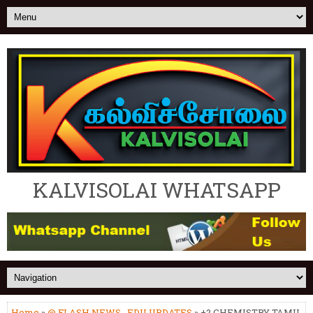
KALVISOLAI WHATSAPP
Home
»
@ FLASH NEWS
,
EDU UPDATES
» +2 CHEMISTRY TAMIL