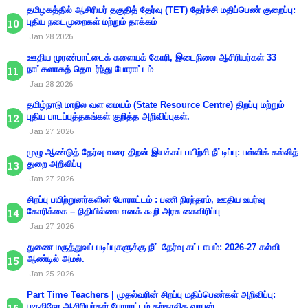
தமிழகத்தில் ஆசிரியர் தகுதித் தேர்வு (TET) தேர்ச்சி மதிப்பெண் குறைப்பு:
புதிய நடைமுறைகள் மற்றும் தாக்கம்
Jan 28 2026
ஊதிய முரண்பாட்டைக் களையக் கோரி, இடைநிலை ஆசிரியர்கள் 33
நாட்களாகத் தொடர்ந்து போராட்டம்
Jan 28 2026
தமிழ்நாடு மாநில வள மையம் (State Resource Centre) திறப்பு மற்றும்
புதிய பாடப்புத்தகங்கள் குறித்த அறிவிப்புகள்.
Jan 27 2026
முழு ஆண்டுத் தேர்வு வரை திறன் இயக்கப் பயிற்சி நீட்டிப்பு: பள்ளிக் கல்வித்
துறை அறிவிப்பு
Jan 27 2026
சிறப்பு பயிற்றுனர்களின் போராட்டம் : பணி நிரந்தரம், ஊதிய உயர்வு
கோரிக்கை – நிதியில்லை எனக் கூறி அரசு கைவிரிப்பு
Jan 27 2026
துணை மருத்துவப் படிப்புகளுக்கு நீட் தேர்வு கட்டாயம்: 2026-27 கல்வி
ஆண்டில் அமல்.
Jan 25 2026
Part Time Teachers | முதல்வரின் சிறப்பு மதிப்பெண்கள் அறிவிப்பு:
பகுதிநேர ஆசிரியர்கள் போராட்டம் தற்காலிக வாபஸ்.