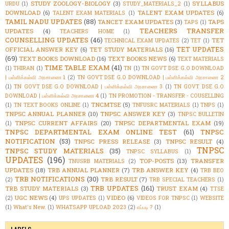
STUDY ZOOLOGY-BIOLOGY
(3)
SYLLABUS
URDU
(1)
STUDY_MATERIALS_2
(1)
DOWNLOAD
(6)
TALENT EXAM UPDATES
(6)
TALENT EXAM MATERIALS
(1)
TAMIL NADU UPDATES
(88)
TANCET EXAM UPDATES
(3)
TAPS
TAPS
(1)
TEACHERS TRANSFER
UPDATES
(4)
TEACHERS HOME
(1)
COUNSELLING UPDATES
(46)
TET
TECHNICAL EXAM UPDATES
(2)
TET
(1)
TET UPDATES
OFFICIAL ANSWER KEY
(6)
TET STUDY MATERIALS
(16)
(69)
TEXT BOOKS DOWNLOAD
(16)
TEXT BOOKS NEWS
(6)
TEXT MATERIALS
TIME TABLE EXAM
(41)
(1)
THIRAN
(1)
TN
(1)
TN GOVT DSE G.O DOWNLOAD
| பள்ளிக்கல்வி அரசாணை 1
(2)
TN GOVT DSE G.O DOWNLOAD | பள்ளிக்கல்வி அரசாணை 2
(1)
TN GOVT DSE G.O DOWNLOAD | பள்ளிக்கல்வி அரசாணை 3
(1)
TN GOVT DSE G.O
DOWNLOAD | பள்ளிக்கல்வி அரசாணை 4
(1)
TN PROMOTION - TRANSFER - COUSELLING
TNCMTSE
(5)
(1)
TN TEXT BOOKS ONLINE
(1)
TNFUSRC MATERIALS
(1)
TNPS
(1)
TNPSC ANNUAL PLANNER
(10)
TNPSC ANSWER KEY
(3)
TNPSC BULLETIN
TNPSC CURRENT AFFAIRS
(20)
TNPSC DEPARTMENTAL EXAM
(19)
(1)
TNPSC DEPARTMENTAL EXAM ONLINE TEST
(61)
TNPSC
NOTIFICATION
(53)
TNPSC PRESS RELEASE
(3)
TNPSC RESULT
(4)
TNPSC
TNPSC STUDY MATERIALS
(35)
TNPSC SYLLABUS
(1)
UPDATES
(196)
TOP-POSTS
(13)
TRANSFER
TNUSRB MATERIALS
(2)
UPDATES
(18)
TRB ANNUAL PLANNER
(7)
TRB ANSWER KEY
(4)
TRB BEO
TRB NOTIFICATIONS
(30)
TRB RESULT
(7)
(2)
TRB SPECIAL TEACHERS
(1)
TRB UPDATES
(161)
TRB STUDY MATERIALS
(3)
TRUST EXAM
(4)
TTSE
UGC NEWS
(4)
VIDEO
(6)
(2)
UPS UPDATES
(1)
VIDEOS FOR TNPSC
(1)
WEBSITE
(1)
What's New.
(1)
WHATSAPP UPLOAD 2023
(2)
எப்படி ?
(1)