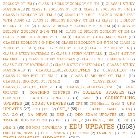
CLASS 11 STUDY
ZOOLOGY OT -EM
(1)
CLASS 11 BIOLOGY ZOOLOGY OT -TM
(1)
MATERIALS
(9)
CLASS 11 ZOOLOGY OT -EM
(1)
CLASS 11 ZOOLOGY OT -TM
(1)
CLASS 11 ZOOLOGY OT -TM_2
(13)
CLASS 12 BIO BOT - BIO ZOO ONLINE TEST
WITH AUDIO
(1)
CLASS 12 BIOLOGY BOTANY OT EM
(1)
CLASS 12 BIOLOGY
CLASS 12 BIOLOGY ZOOLOGY 2-3-5 EM
(4)
CLASS 12
BOTANY OT TM
(2)
BIOLOGY ZOOLOGY 2-3-5 TM
(4)
CLASS 12 BIOLOGY ZOOLOGY OT EM
(1)
CLASS 12 STUDY MATERIALS
(15)
CLASS 12 BIOLOGY ZOOLOGY OT TM
(1)
CLASS 12 ZOOLOGY 2-3-5 EM
(4)
CLASS 12 ZOOLOGY 2-3-5 TM
(4)
CLASS 12
ZOOLOGY OT EM
(1)
CLASS 12 ZOOLOGY OT TM
(1)
CLASS 12 ZOOLOGY TM
(1)
CLASS 2 STUDY MATERIALS
(1)
CLASS 3 STUDY MATERIALS
(1)
CLASS 4 STUDY
MATERIALS
(1)
CLASS 5 STUDY MATERIALS
(1)
CLASS 6 STUDY MATERIALS
(2)
CLASS 9 STUDY
CLASS 7 STUDY MATERIALS
(2)
CLASS 8 STUDY MATERIALS
(2)
MATERIALS
(3)
CLASS_11_BIO_ZOO_OT_TM_2
(12)
CLASS_11_OT
(4)
CLASS_12_BIO_BOT_OT_EM_2
(10)
CLASS_12_BIO_BOT_OT_TM_2
(10)
CLASS_12_BIO_ZOO_OT_TEM_2
(12)
CLASS_12_OT
(6)
CLASS_12_ZOO_OT_TEM_2
(13)
CLASS_12_ZOOLOGY_TM
(3)
CMAT
COLLEGE UPDATES
(25)
COACHING CENTRES
(7)
UPDATES
(1)
COUNSELLING
COMPUTER TEACHERS UPDATES
(11)
CoSE
(11)
UPDATES
(28)
COURT UPDATES
(28)
CPS
CPS
(5)
CPS Missing Credit
(1)
UPDATES
(27)
CSE_2
(55)
CTET
(3)
CRC
(1)
CSE
(2)
CUET EXAM UPDATES
(1)
D.A G.O
(5)
D.A NEWS
(8)
DEE
(11)
DEO EXAM UPDATES
(21)
DEO
TRANSFER-PROMOTION
(7)
DGE_2
(14)
DGE
(1)
DRESS_CODE
(1)
DSE
(1)
EDU UPDATES
(1568)
DSE_2
(85)
E-BOOKS DOWNLOAD
(1)
EDUCATION NEWS
(1)
EL SURRENDER
(1)
ELECTION
(2)
EMAIL ME
(1)
EMIS
(2)