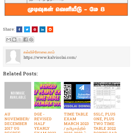
Share:
கல்விச்சோலை.காம்
https://www.kalvisolai.com/
Related Posts:
AU
DGE -
TIME TABLE
SSLC, PLUS
NOVEMBER/
REVISED
EXAM
ONE, PLUS
DECEMBER
HALF
MARCH 2023
TWO TIME
2017 UG
YEARLY
/ தமிழகத்தில்
TABLE 2022
DEGREE
EXAM 2023 -
2022-2023-ம்
DOWNLOAD