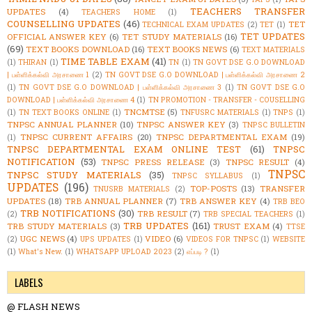
TEACHERS TRANSFER
UPDATES
(4)
TEACHERS HOME
(1)
COUNSELLING UPDATES
(46)
TET
TECHNICAL EXAM UPDATES
(2)
TET
(1)
TET UPDATES
OFFICIAL ANSWER KEY
(6)
TET STUDY MATERIALS
(16)
(69)
TEXT BOOKS DOWNLOAD
(16)
TEXT BOOKS NEWS
(6)
TEXT MATERIALS
TIME TABLE EXAM
(41)
(1)
THIRAN
(1)
TN
(1)
TN GOVT DSE G.O DOWNLOAD
| பள்ளிக்கல்வி அரசாணை 1
(2)
TN GOVT DSE G.O DOWNLOAD | பள்ளிக்கல்வி அரசாணை 2
(1)
TN GOVT DSE G.O DOWNLOAD | பள்ளிக்கல்வி அரசாணை 3
(1)
TN GOVT DSE G.O
DOWNLOAD | பள்ளிக்கல்வி அரசாணை 4
(1)
TN PROMOTION - TRANSFER - COUSELLING
TNCMTSE
(5)
(1)
TN TEXT BOOKS ONLINE
(1)
TNFUSRC MATERIALS
(1)
TNPS
(1)
TNPSC ANNUAL PLANNER
(10)
TNPSC ANSWER KEY
(3)
TNPSC BULLETIN
TNPSC CURRENT AFFAIRS
(20)
TNPSC DEPARTMENTAL EXAM
(19)
(1)
TNPSC DEPARTMENTAL EXAM ONLINE TEST
(61)
TNPSC
NOTIFICATION
(53)
TNPSC PRESS RELEASE
(3)
TNPSC RESULT
(4)
TNPSC
TNPSC STUDY MATERIALS
(35)
TNPSC SYLLABUS
(1)
UPDATES
(196)
TOP-POSTS
(13)
TRANSFER
TNUSRB MATERIALS
(2)
UPDATES
(18)
TRB ANNUAL PLANNER
(7)
TRB ANSWER KEY
(4)
TRB BEO
TRB NOTIFICATIONS
(30)
TRB RESULT
(7)
(2)
TRB SPECIAL TEACHERS
(1)
TRB UPDATES
(161)
TRB STUDY MATERIALS
(3)
TRUST EXAM
(4)
TTSE
UGC NEWS
(4)
VIDEO
(6)
(2)
UPS UPDATES
(1)
VIDEOS FOR TNPSC
(1)
WEBSITE
(1)
What's New.
(1)
WHATSAPP UPLOAD 2023
(2)
எப்படி ?
(1)
LABELS
@ FLASH NEWS