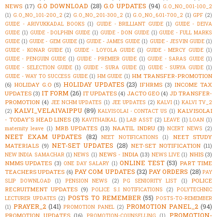
G.O DOWNLOAD
(28)
G.O UPDATES
(94)
NEWS
(17)
G.O_NO_001-100_2
(1)
G.O_NO_101-200_2
(2)
G.O_NO_201-300_2
(1)
G.O_NO_601-700_2
(1)
GPF
(2)
GUIDE - ARIVUKKADAL BOOKS
(1)
GUIDE - BRILLIANT GUIDE
(1)
GUIDE - DEIVA
GUIDE
(1)
GUIDE - DOLPHIN GUIDE
(1)
GUIDE - DON GUIDE
(1)
GUIDE - FULL MARKS
GUIDE
(1)
GUIDE - GEM GUIDE
(1)
GUIDE - JAMES GUIDE
(1)
GUIDE - JESVIN GUIDE
(1)
GUIDE - KONAR GUIDE
(1)
GUIDE - LOYOLA GUIDE
(1)
GUIDE - MERCY GUIDE
(1)
GUIDE - PENGUIN GUIDE
(1)
GUIDE - PREMIER GUIDE
(1)
GUIDE - SARAS GUIDE
(1)
GUIDE - SELECTION GUIDE
(1)
GUIDE - SURA GUIDE
(1)
GUIDE - SURYA GUIDE
(1)
HM TRANSFER-PROMOTION
GUIDE - WAY TO SUCCESS GUIDE
(1)
HM GUIDE
(1)
HOLIDAY UPDATES
(23)
(6)
HOLIDAY G.O
(5)
IFHRMS
(3)
INCOME TAX
IT FORM
(26)
UPDATES
(3)
IT UPDATES
(4)
JACTO GEO
(4)
JD TRANSFER-
PROMOTION
(4)
JEE NCHM UPDATES
(1)
JEE UPDATES
(2)
KALVI
(1)
KALVI TV_2
KALVI_VELAIVAIPPU
(89)
KALVISOLAI
(2)
KALVISOLAI - CONTACT US
(1)
- TODAY'S HEAD LINES
(3)
KAVITHAIKAL
(1)
LAB ASST
(2)
LEAVE
(1)
LOAN
(1)
MRB UPDATES
(13)
NAATIL INDRU
(3)
maternity leave
(1)
NCERT NEWS
(2)
NEET EXAM UPDATES
(82)
NEET STUDY
NEET NOTIFICATIONS
(1)
NET-SET UPDATES
(28)
MATERIALS
(9)
NET-SET NOTIFICATION
(11)
NEWS - INDIA
(13)
NHIS
(3)
NEW INDIA SAMACHAR
(1)
NEWS
(1)
NEWS LIVE
(1)
ONLINE TEST
(53)
NMMS UPDATES
(3)
PART TIME
ONE DAY SALARY
(1)
PAY COM UPDATES
(32)
PAY ORDERS
(28)
TEACHERS UPDATES
(6)
PAY
POLICE
SLIP DOWNLOAD
(1)
PENSION NEWS
(2)
PG SENIORITY LIST
(1)
RECRUITMENT UPDATES
(9)
POLICE S.I NOTIFICATIONS
(2)
POLYTECHNIC
POSTS TO REMEMBER
(55)
LECTURER UPDATES
(2)
POSTS-TO-REMEMBER
PRAYER_2
(141)
PROMOTION PANEL_2
(94)
(1)
PROMOTION PANEL
(2)
PROMOTION-
PROMOTION UPDATES
(16)
PROMOTION-COUNSELLING
(1)