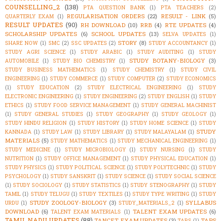
COUNSELLING_2
(138)
PTA QUESTION BANK
(1)
PTA TEACHERS
(2)
REGULARISATION ORDERS
(22)
RESULT - LINK
(5)
QUARTERLY EXAM
(1)
RESULT UPDATES
(90)
RH DOWNLOAD
(10)
RRB
(4)
RTE UPDATES
(4)
SCHOLARSHIP UPDATES
(6)
SCHOOL UPDATES
(13)
SELVA UPDATES
(1)
STORY
(8)
SHARE NOW
(1)
SMC
(2)
SSC UPDATES
(2)
STUDY ACCOUNTANCY
(1)
STUDY AGRI SCIENCE
(1)
STUDY ARABIC
(1)
STUDY AUDITING
(1)
STUDY
STUDY BOTANY-BIOLOGY
(3)
AUTOMOBILE
(1)
STUDY BIO CHEMISTRY
(1)
STUDY BUSINESS MATHEMATICS
(1)
STUDY CHEMISTRY
(1)
STUDY CIVIL
ENGINEERING
(1)
STUDY COMMERCE
(1)
STUDY COMPUTER
(2)
STUDY ECONOMICS
(1)
STUDY EDUCATION
(2)
STUDY ELECTRICAL ENGINEERING
(1)
STUDY
ELECTRONIC ENGINEERING
(1)
STUDY ENGINEERING
(2)
STUDY ENGLISH
(1)
STUDY
ETHICS
(1)
STUDY FOOD SERVICE MANAGEMENT
(1)
STUDY GENERAL MACHINIST
(1)
STUDY GENERAL STUDIES
(1)
STUDY GEOGRAPHY
(1)
STUDY GEOLOGY
(1)
STUDY HINDU RELIGION
(1)
STUDY HISTORY
(1)
STUDY HOME SCIENCE
(1)
STUDY
STUDY
KANNADA
(1)
STUDY LAW
(1)
STUDY LIBRARY
(1)
STUDY MALAYALAM
(1)
MATERIALS
(5)
STUDY MATHEMATICS
(1)
STUDY MECHANICAL ENGINEERING
(1)
STUDY MEDICINE
(1)
STUDY MICROBIOLOGY
(1)
STUDY NURSING
(1)
STUDY
NUTRITION
(1)
STUDY OFFICE MANAGEMENT
(1)
STUDY PHYSICAL EDUCATION
(1)
STUDY PHYSICS
(1)
STUDY POLITICAL SCIENCE
(1)
STUDY POLYTECHNIC
(1)
STUDY
PSYCHOLOGY
(1)
STUDY SANSKRIT
(1)
STUDY SCIENCE
(1)
STUDY SOCIAL SCIENCE
(1)
STUDY SOCIOLOGY
(1)
STUDY STATISTICS
(1)
STUDY STENOGRAPHY
(1)
STUDY
TAMIL
(1)
STUDY TELUGU
(1)
STUDY TEXTILES
(1)
STUDY TYPE WRITING
(1)
STUDY
STUDY ZOOLOGY-BIOLOGY
(3)
SYLLABUS
URDU
(1)
STUDY_MATERIALS_2
(1)
DOWNLOAD
(6)
TALENT EXAM UPDATES
(6)
TALENT EXAM MATERIALS
(1)
TAMIL NADU UPDATES
(88)
TANCET EXAM UPDATES
(3)
TAPS
TAPS
(1)