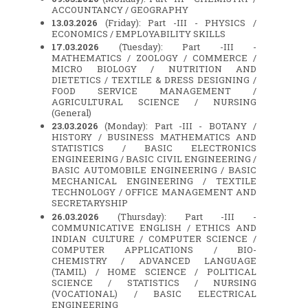
ACCOUNTANCY / GEOGRAPHY
13.03.2026
(Friday): Part -III - PHYSICS /
ECONOMICS / EMPLOYABILITY SKILLS
17.03.2026
(Tuesday): Part -III -
MATHEMATICS / ZOOLOGY / COMMERCE /
MICRO BIOLOGY / NUTRITION AND
DIETETICS / TEXTILE & DRESS DESIGNING /
FOOD SERVICE MANAGEMENT /
AGRICULTURAL SCIENCE / NURSING
(General)
23.03.2026
(Monday): Part -III - BOTANY /
HISTORY / BUSINESS MATHEMATICS AND
STATISTICS / BASIC ELECTRONICS
ENGINEERING / BASIC CIVIL ENGINEERING /
BASIC AUTOMOBILE ENGINEERING / BASIC
MECHANICAL ENGINEERING / TEXTILE
TECHNOLOGY / OFFICE MANAGEMENT AND
SECRETARYSHIP
26.03.2026
(Thursday): Part -III -
COMMUNICATIVE ENGLISH / ETHICS AND
INDIAN CULTURE / COMPUTER SCIENCE /
COMPUTER APPLICATIONS / BIO-
CHEMISTRY / ADVANCED LANGUAGE
(TAMIL) / HOME SCIENCE / POLITICAL
SCIENCE / STATISTICS / NURSING
(VOCATIONAL) / BASIC ELECTRICAL
ENGINEERING