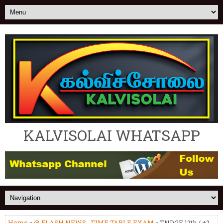
KALVISOLAI WHATSAPP
Home
»
@ FLASH NEWS
,
TIME TABLE EXAM
» TNDGE 12th / +2