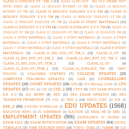
CLASS 11 ZOOLOGY OT -TM_2
(13)
CLASS 12 BIO BOT - BIO ZOO ONLINE TEST
WITH AUDIO
(1)
CLASS 12 BIOLOGY BOTANY OT EM
(1)
CLASS 12 BIOLOGY
CLASS 12 BIOLOGY ZOOLOGY 2-3-5 EM
(4)
CLASS 12
BOTANY OT TM
(2)
BIOLOGY ZOOLOGY 2-3-5 TM
(4)
CLASS 12 BIOLOGY ZOOLOGY OT EM
(1)
CLASS 12 STUDY MATERIALS
(15)
CLASS 12 BIOLOGY ZOOLOGY OT TM
(1)
CLASS 12 ZOOLOGY 2-3-5 EM
(4)
CLASS 12 ZOOLOGY 2-3-5 TM
(4)
CLASS 12
ZOOLOGY OT EM
(1)
CLASS 12 ZOOLOGY OT TM
(1)
CLASS 12 ZOOLOGY TM
(1)
CLASS 2 STUDY MATERIALS
(1)
CLASS 3 STUDY MATERIALS
(1)
CLASS 4 STUDY
MATERIALS
(1)
CLASS 5 STUDY MATERIALS
(1)
CLASS 6 STUDY MATERIALS
(2)
CLASS 9 STUDY
CLASS 7 STUDY MATERIALS
(2)
CLASS 8 STUDY MATERIALS
(2)
MATERIALS
(3)
CLASS_11_BIO_ZOO_OT_TM_2
(12)
CLASS_11_OT
(4)
CLASS_12_BIO_BOT_OT_EM_2
(10)
CLASS_12_BIO_BOT_OT_TM_2
(10)
CLASS_12_BIO_ZOO_OT_TEM_2
(12)
CLASS_12_OT
(6)
CLASS_12_ZOO_OT_TEM_2
(13)
CLASS_12_ZOOLOGY_TM
(3)
CMAT
COLLEGE UPDATES
(25)
COACHING CENTRES
(7)
UPDATES
(1)
COUNSELLING
COMPUTER TEACHERS UPDATES
(11)
CoSE
(11)
UPDATES
(28)
COURT UPDATES
(28)
CPS
CPS
(5)
CPS Missing Credit
(1)
UPDATES
(27)
CSE_2
(55)
CTET
(3)
CRC
(1)
CSE
(2)
CUET EXAM UPDATES
(1)
D.A G.O
(5)
D.A NEWS
(8)
DEE
(11)
DEO EXAM UPDATES
(21)
DEO
TRANSFER-PROMOTION
(7)
DGE_2
(14)
DGE
(1)
DRESS_CODE
(1)
DSE
(1)
EDU UPDATES
(1568)
DSE_2
(85)
E-BOOKS DOWNLOAD
(1)
EDUCATION NEWS
(1)
EL SURRENDER
(1)
ELECTION
(2)
EMAIL ME
(1)
EMIS
(2)
EMPLOYMENT UPDATES
(506)
EQUIVALENCE OF DEGREE
(2)
EXAM UPDATES
(84)
EXAM ESLC
(8)
EXAM NOTIFICATION
(16)
EXCEL
TEMPLATE
(3)
FIND TEACHER POST
(10)
FORMS
(5)
G.K
FONTS -TAMIL
(1)