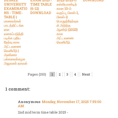
UNIVERSITY
TIME TABLE
கல்வியாண்டிற்
EXAMINATIO
(6-12)
கான 10-ம்
NS - TIME-
DOWNLOAD
வகுப்பு, பிளஸ்-1,
TABLE |
பிளஸ்-2
மாணவர்கள்
பொதுத்தேர்வுக
பாடத்திட்டங்க
ள் அடுத்த
ளை
ஆண்டு (2023)
வகைப்படுத்தி
கால
படிக்க புதிய
அட்டவணை
தேர்வு கால
வெளியீடு.
அட்டவணை
வெளியீடு |
அண்ணா
பல்கலைக்கழக
அலுவலர் தகவல்
Pages (150)
1
2
3
4
Next
1 comment:
Anonymous
Monday, November 17, 2025 7:59:00
AM
2nd mid term time table 2025 -