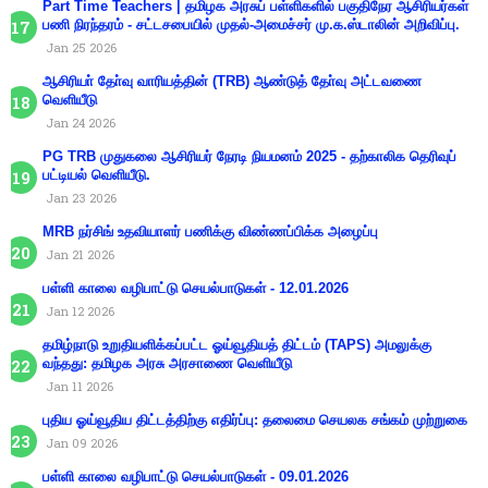
Part Time Teachers | தமிழக அரசுப் பள்ளிகளில் பகுதிநேர ஆசிரியர்கள்
பணி நிரந்தரம் - சட்டசபையில் முதல்-அமைச்சர் மு.க.ஸ்டாலின் அறிவிப்பு.
Jan 25 2026
ஆசிரியா் தோ்வு வாரியத்தின் (TRB) ஆண்டுத் தோ்வு அட்டவணை
வெளியீடு
Jan 24 2026
PG TRB முதுகலை ஆசிரியர் நேரடி நியமனம் 2025 - தற்காலிக தெரிவுப்
பட்டியல் வெளியீடு.
Jan 23 2026
MRB நர்சிங் உதவியாளர் பணிக்கு விண்ணப்பிக்க அழைப்பு
Jan 21 2026
பள்ளி காலை வழிபாட்டு செயல்பாடுகள் - 12.01.2026
Jan 12 2026
தமிழ்நாடு உறுதியளிக்கப்பட்ட ஓய்வூதியத் திட்டம் (TAPS) அமலுக்கு
வந்தது: தமிழக அரசு அரசாணை வெளியீடு
Jan 11 2026
புதிய ஓய்வூதிய திட்டத்திற்கு எதிர்ப்பு: தலைமை செயலக சங்கம் முற்றுகை
Jan 09 2026
பள்ளி காலை வழிபாட்டு செயல்பாடுகள் - 09.01.2026