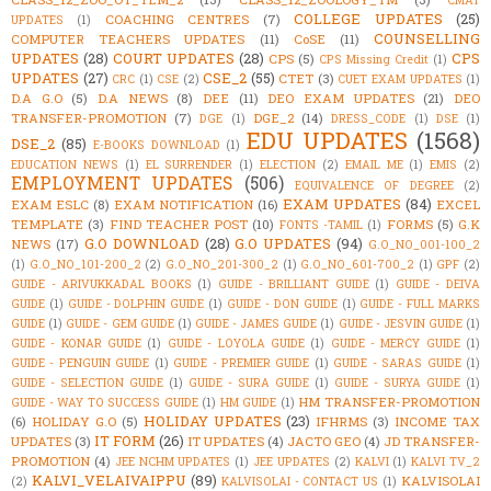
CMAT
COLLEGE UPDATES
(25)
COACHING CENTRES
(7)
UPDATES
(1)
COUNSELLING
COMPUTER TEACHERS UPDATES
(11)
CoSE
(11)
UPDATES
(28)
COURT UPDATES
(28)
CPS
CPS
(5)
CPS Missing Credit
(1)
UPDATES
(27)
CSE_2
(55)
CTET
(3)
CRC
(1)
CSE
(2)
CUET EXAM UPDATES
(1)
D.A G.O
(5)
D.A NEWS
(8)
DEE
(11)
DEO EXAM UPDATES
(21)
DEO
TRANSFER-PROMOTION
(7)
DGE_2
(14)
DGE
(1)
DRESS_CODE
(1)
DSE
(1)
EDU UPDATES
(1568)
DSE_2
(85)
E-BOOKS DOWNLOAD
(1)
EDUCATION NEWS
(1)
EL SURRENDER
(1)
ELECTION
(2)
EMAIL ME
(1)
EMIS
(2)
EMPLOYMENT UPDATES
(506)
EQUIVALENCE OF DEGREE
(2)
EXAM UPDATES
(84)
EXAM ESLC
(8)
EXAM NOTIFICATION
(16)
EXCEL
TEMPLATE
(3)
FIND TEACHER POST
(10)
FORMS
(5)
G.K
FONTS -TAMIL
(1)
G.O DOWNLOAD
(28)
G.O UPDATES
(94)
NEWS
(17)
G.O_NO_001-100_2
(1)
G.O_NO_101-200_2
(2)
G.O_NO_201-300_2
(1)
G.O_NO_601-700_2
(1)
GPF
(2)
GUIDE - ARIVUKKADAL BOOKS
(1)
GUIDE - BRILLIANT GUIDE
(1)
GUIDE - DEIVA
GUIDE
(1)
GUIDE - DOLPHIN GUIDE
(1)
GUIDE - DON GUIDE
(1)
GUIDE - FULL MARKS
GUIDE
(1)
GUIDE - GEM GUIDE
(1)
GUIDE - JAMES GUIDE
(1)
GUIDE - JESVIN GUIDE
(1)
GUIDE - KONAR GUIDE
(1)
GUIDE - LOYOLA GUIDE
(1)
GUIDE - MERCY GUIDE
(1)
GUIDE - PENGUIN GUIDE
(1)
GUIDE - PREMIER GUIDE
(1)
GUIDE - SARAS GUIDE
(1)
GUIDE - SELECTION GUIDE
(1)
GUIDE - SURA GUIDE
(1)
GUIDE - SURYA GUIDE
(1)
HM TRANSFER-PROMOTION
GUIDE - WAY TO SUCCESS GUIDE
(1)
HM GUIDE
(1)
HOLIDAY UPDATES
(23)
(6)
HOLIDAY G.O
(5)
IFHRMS
(3)
INCOME TAX
IT FORM
(26)
UPDATES
(3)
IT UPDATES
(4)
JACTO GEO
(4)
JD TRANSFER-
PROMOTION
(4)
JEE NCHM UPDATES
(1)
JEE UPDATES
(2)
KALVI
(1)
KALVI TV_2
KALVI_VELAIVAIPPU
(89)
KALVISOLAI
(2)
KALVISOLAI - CONTACT US
(1)