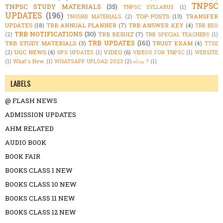
TNPSC
TNPSC STUDY MATERIALS
(35)
TNPSC SYLLABUS
(1)
UPDATES
(196)
TOP-POSTS
(13)
TRANSFER
TNUSRB MATERIALS
(2)
UPDATES
(18)
TRB ANNUAL PLANNER
(7)
TRB ANSWER KEY
(4)
TRB BEO
TRB NOTIFICATIONS
(30)
TRB RESULT
(7)
(2)
TRB SPECIAL TEACHERS
(1)
TRB UPDATES
(161)
TRB STUDY MATERIALS
(3)
TRUST EXAM
(4)
TTSE
UGC NEWS
(4)
VIDEO
(6)
(2)
UPS UPDATES
(1)
VIDEOS FOR TNPSC
(1)
WEBSITE
(1)
What's New.
(1)
WHATSAPP UPLOAD 2023
(2)
எப்படி ?
(1)
LABELS
@ FLASH NEWS
ADMISSION UPDATES
AHM RELATED
AUDIO BOOK
BOOK FAIR
BOOKS CLASS 1 NEW
BOOKS CLASS 10 NEW
BOOKS CLASS 11 NEW
BOOKS CLASS 12 NEW