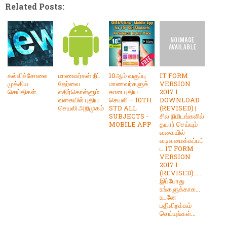
Related Posts:
கல்விச்சோலை
மாணவர்கள் நீட்
10ஆம் வகுப்பு
IT FORM
முக்கிய
தேர்வை
மாணவர்களுக்
VERSION
செய்திகள்
எதிர்கொள்ளும்
கான புதிய
2017.1
வகையில் புதிய
செயலி – 10TH
DOWNLOAD
செயலி அறிமுகம்
STD ALL
(REVISED) |
SUBJECTS -
சில நிமிடங்களில்
MOBILE APP
தயார் செய்யும்
வகையில்
வடிவமைக்கப்பட்
ட IT FORM
VERSION
2017.1
(REVISED).....
இப்போது
உங்களுக்காக...
உடனே
பதிவிறக்கம்
செய்யுங்கள்...