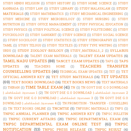
STUDY HINDU RELIGION
(1)
STUDY HISTORY
(1)
STUDY HOME SCIENCE
(1)
STUDY
STUDY
KANNADA
(1)
STUDY LAW
(1)
STUDY LIBRARY
(1)
STUDY MALAYALAM
(1)
MATERIALS
(5)
STUDY MATHEMATICS
(1)
STUDY MECHANICAL ENGINEERING
(1)
STUDY MEDICINE
(1)
STUDY MICROBIOLOGY
(1)
STUDY NURSING
(1)
STUDY
NUTRITION
(1)
STUDY OFFICE MANAGEMENT
(1)
STUDY PHYSICAL EDUCATION
(1)
STUDY PHYSICS
(1)
STUDY POLITICAL SCIENCE
(1)
STUDY POLYTECHNIC
(1)
STUDY
PSYCHOLOGY
(1)
STUDY SANSKRIT
(1)
STUDY SCIENCE
(1)
STUDY SOCIAL SCIENCE
(1)
STUDY SOCIOLOGY
(1)
STUDY STATISTICS
(1)
STUDY STENOGRAPHY
(1)
STUDY
TAMIL
(1)
STUDY TELUGU
(1)
STUDY TEXTILES
(1)
STUDY TYPE WRITING
(1)
STUDY
STUDY ZOOLOGY-BIOLOGY
(3)
SYLLABUS
URDU
(1)
STUDY_MATERIALS_2
(1)
DOWNLOAD
(6)
TALENT EXAM UPDATES
(6)
TALENT EXAM MATERIALS
(1)
TAMIL NADU UPDATES
(88)
TANCET EXAM UPDATES
(3)
TAPS
TAPS
(1)
TEACHERS TRANSFER
UPDATES
(4)
TEACHERS HOME
(1)
COUNSELLING UPDATES
(46)
TET
TECHNICAL EXAM UPDATES
(2)
TET
(1)
TET UPDATES
OFFICIAL ANSWER KEY
(6)
TET STUDY MATERIALS
(16)
(69)
TEXT BOOKS DOWNLOAD
(16)
TEXT BOOKS NEWS
(6)
TEXT MATERIALS
TIME TABLE EXAM
(41)
(1)
THIRAN
(1)
TN
(1)
TN GOVT DSE G.O DOWNLOAD
| பள்ளிக்கல்வி அரசாணை 1
(2)
TN GOVT DSE G.O DOWNLOAD | பள்ளிக்கல்வி அரசாணை 2
(1)
TN GOVT DSE G.O DOWNLOAD | பள்ளிக்கல்வி அரசாணை 3
(1)
TN GOVT DSE G.O
DOWNLOAD | பள்ளிக்கல்வி அரசாணை 4
(1)
TN PROMOTION - TRANSFER - COUSELLING
TNCMTSE
(5)
(1)
TN TEXT BOOKS ONLINE
(1)
TNFUSRC MATERIALS
(1)
TNPS
(1)
TNPSC ANNUAL PLANNER
(10)
TNPSC ANSWER KEY
(3)
TNPSC BULLETIN
TNPSC CURRENT AFFAIRS
(20)
TNPSC DEPARTMENTAL EXAM
(19)
(1)
TNPSC DEPARTMENTAL EXAM ONLINE TEST
(61)
TNPSC
NOTIFICATION
(53)
TNPSC PRESS RELEASE
(3)
TNPSC RESULT
(4)