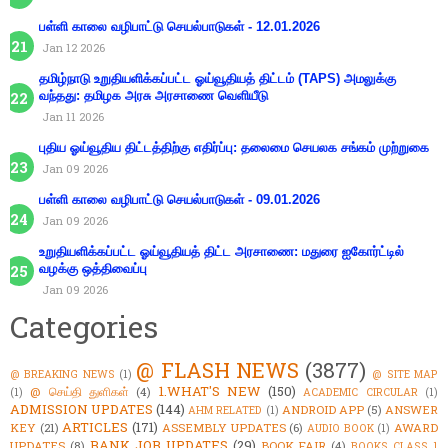
பள்ளி காலை வழிபாட்டு செயல்பாடுகள் - 12.01.2026
Jan 12 2026
தமிழ்நாடு உறுதியளிக்கப்பட்ட ஓய்வூதியத் திட்டம் (TAPS) அமலுக்கு
வந்தது: தமிழக அரசு அரசாணை வெளியீடு
Jan 11 2026
புதிய ஓய்வூதிய திட்டத்திற்கு எதிர்ப்பு: தலைமை செயலக சங்கம் முற்றுகை
Jan 09 2026
பள்ளி காலை வழிபாட்டு செயல்பாடுகள் - 09.01.2026
Jan 09 2026
உறுதியளிக்கப்பட்ட ஓய்வூதியத் திட்ட அரசாணை: மதுரை ஐகோர்ட்டில்
வழக்கு ஒத்திவைப்பு
Jan 09 2026
Categories
@ FLASH NEWS
(3877)
@ BREAKING NEWS
(1)
@ SITE MAP
1.WHAT'S NEW
(150)
@ செய்தி துளிகள்
(4)
(1)
ACADEMIC CIRCULAR
(1)
ADMISSION UPDATES
(144)
ANDROID APP
(5)
ANSWER
AHM RELATED
(1)
ARTICLES
(171)
KEY
(21)
ASSEMBLY UPDATES
(6)
AWARD
AUDIO BOOK
(1)
BANK JOB UPDATES
(29)
UPDATES
(8)
BOOK FAIR
(4)
BOOKS CLASS 1