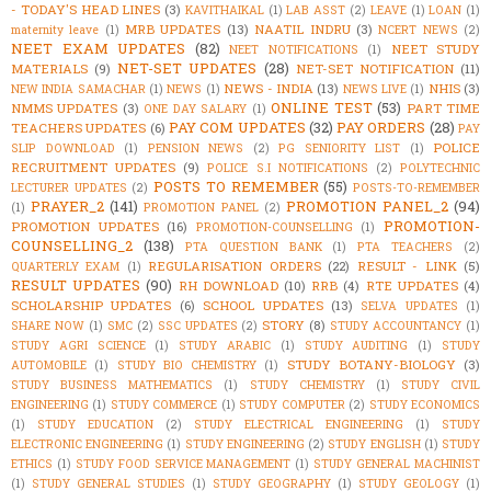
- TODAY'S HEAD LINES
(3)
KAVITHAIKAL
(1)
LAB ASST
(2)
LEAVE
(1)
LOAN
(1)
MRB UPDATES
(13)
NAATIL INDRU
(3)
maternity leave
(1)
NCERT NEWS
(2)
NEET EXAM UPDATES
(82)
NEET STUDY
NEET NOTIFICATIONS
(1)
NET-SET UPDATES
(28)
MATERIALS
(9)
NET-SET NOTIFICATION
(11)
NEWS - INDIA
(13)
NHIS
(3)
NEW INDIA SAMACHAR
(1)
NEWS
(1)
NEWS LIVE
(1)
ONLINE TEST
(53)
NMMS UPDATES
(3)
PART TIME
ONE DAY SALARY
(1)
PAY COM UPDATES
(32)
PAY ORDERS
(28)
TEACHERS UPDATES
(6)
PAY
POLICE
SLIP DOWNLOAD
(1)
PENSION NEWS
(2)
PG SENIORITY LIST
(1)
RECRUITMENT UPDATES
(9)
POLICE S.I NOTIFICATIONS
(2)
POLYTECHNIC
POSTS TO REMEMBER
(55)
LECTURER UPDATES
(2)
POSTS-TO-REMEMBER
PRAYER_2
(141)
PROMOTION PANEL_2
(94)
(1)
PROMOTION PANEL
(2)
PROMOTION-
PROMOTION UPDATES
(16)
PROMOTION-COUNSELLING
(1)
COUNSELLING_2
(138)
PTA QUESTION BANK
(1)
PTA TEACHERS
(2)
REGULARISATION ORDERS
(22)
RESULT - LINK
(5)
QUARTERLY EXAM
(1)
RESULT UPDATES
(90)
RH DOWNLOAD
(10)
RRB
(4)
RTE UPDATES
(4)
SCHOLARSHIP UPDATES
(6)
SCHOOL UPDATES
(13)
SELVA UPDATES
(1)
STORY
(8)
SHARE NOW
(1)
SMC
(2)
SSC UPDATES
(2)
STUDY ACCOUNTANCY
(1)
STUDY AGRI SCIENCE
(1)
STUDY ARABIC
(1)
STUDY AUDITING
(1)
STUDY
STUDY BOTANY-BIOLOGY
(3)
AUTOMOBILE
(1)
STUDY BIO CHEMISTRY
(1)
STUDY BUSINESS MATHEMATICS
(1)
STUDY CHEMISTRY
(1)
STUDY CIVIL
ENGINEERING
(1)
STUDY COMMERCE
(1)
STUDY COMPUTER
(2)
STUDY ECONOMICS
(1)
STUDY EDUCATION
(2)
STUDY ELECTRICAL ENGINEERING
(1)
STUDY
ELECTRONIC ENGINEERING
(1)
STUDY ENGINEERING
(2)
STUDY ENGLISH
(1)
STUDY
ETHICS
(1)
STUDY FOOD SERVICE MANAGEMENT
(1)
STUDY GENERAL MACHINIST
(1)
STUDY GENERAL STUDIES
(1)
STUDY GEOGRAPHY
(1)
STUDY GEOLOGY
(1)