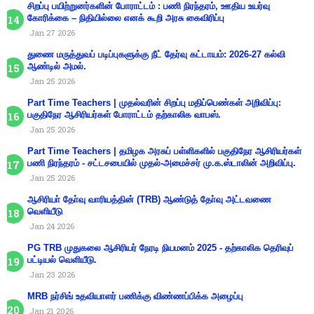
சிறப்பு பயிற்றுனர்களின் போராட்டம் : பணி நிரந்தரம், ஊதிய உயர்வு
கோரிக்கை – நிதியில்லை எனக் கூறி அரசு கைவிரிப்பு
Jan 27 2026
துணை மருத்துவப் படிப்புகளுக்கு நீட் தேர்வு கட்டாயம்: 2026-27 கல்வி
ஆண்டில் அமல்.
Jan 25 2026
Part Time Teachers | முதல்வரின் சிறப்பு மதிப்பெண்கள் அறிவிப்பு:
பகுதிநேர ஆசிரியர்கள் போராட்டம் தற்காலிக வாபஸ்.
Jan 25 2026
Part Time Teachers | தமிழக அரசுப் பள்ளிகளில் பகுதிநேர ஆசிரியர்கள்
பணி நிரந்தரம் - சட்டசபையில் முதல்-அமைச்சர் மு.க.ஸ்டாலின் அறிவிப்பு.
Jan 25 2026
ஆசிரியா் தோ்வு வாரியத்தின் (TRB) ஆண்டுத் தோ்வு அட்டவணை
வெளியீடு
Jan 24 2026
PG TRB முதுகலை ஆசிரியர் நேரடி நியமனம் 2025 - தற்காலிக தெரிவுப்
பட்டியல் வெளியீடு.
Jan 23 2026
MRB நர்சிங் உதவியாளர் பணிக்கு விண்ணப்பிக்க அழைப்பு
Jan 21 2026