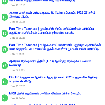
கோரிக்கை – நிதியில்லை எனக் கூறி அரசு கைவிரிப்பு
Jan 27 2026
துணை மருத்துவப் படிப்புகளுக்கு நீட் தேர்வு கட்டாயம்: 2026-27 கல்வி
ஆண்டில் அமல்.
Jan 25 2026
Part Time Teachers | முதல்வரின் சிறப்பு மதிப்பெண்கள் அறிவிப்பு:
பகுதிநேர ஆசிரியர்கள் போராட்டம் தற்காலிக வாபஸ்.
Jan 25 2026
Part Time Teachers | தமிழக அரசுப் பள்ளிகளில் பகுதிநேர ஆசிரியர்கள்
பணி நிரந்தரம் - சட்டசபையில் முதல்-அமைச்சர் மு.க.ஸ்டாலின் அறிவிப்பு.
Jan 25 2026
ஆசிரியா் தோ்வு வாரியத்தின் (TRB) ஆண்டுத் தோ்வு அட்டவணை
வெளியீடு
Jan 24 2026
PG TRB முதுகலை ஆசிரியர் நேரடி நியமனம் 2025 - தற்காலிக தெரிவுப்
பட்டியல் வெளியீடு.
Jan 23 2026
MRB நர்சிங் உதவியாளர் பணிக்கு விண்ணப்பிக்க அழைப்பு
Jan 21 2026