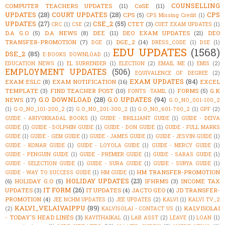
COUNSELLING
COMPUTER TEACHERS UPDATES
(11)
CoSE
(11)
UPDATES
(28)
COURT UPDATES
(28)
CPS
CPS
(5)
CPS Missing Credit
(1)
UPDATES
(27)
CSE_2
(55)
CTET
(3)
CRC
(1)
CSE
(2)
CUET EXAM UPDATES
(1)
D.A G.O
(5)
D.A NEWS
(8)
DEE
(11)
DEO EXAM UPDATES
(21)
DEO
TRANSFER-PROMOTION
(7)
DGE_2
(14)
DGE
(1)
DRESS_CODE
(1)
DSE
(1)
EDU UPDATES
(1568)
DSE_2
(85)
E-BOOKS DOWNLOAD
(1)
EDUCATION NEWS
(1)
EL SURRENDER
(1)
ELECTION
(2)
EMAIL ME
(1)
EMIS
(2)
EMPLOYMENT UPDATES
(506)
EQUIVALENCE OF DEGREE
(2)
EXAM UPDATES
(84)
EXAM ESLC
(8)
EXAM NOTIFICATION
(16)
EXCEL
TEMPLATE
(3)
FIND TEACHER POST
(10)
FORMS
(5)
G.K
FONTS -TAMIL
(1)
G.O DOWNLOAD
(28)
G.O UPDATES
(94)
NEWS
(17)
G.O_NO_001-100_2
(1)
G.O_NO_101-200_2
(2)
G.O_NO_201-300_2
(1)
G.O_NO_601-700_2
(1)
GPF
(2)
GUIDE - ARIVUKKADAL BOOKS
(1)
GUIDE - BRILLIANT GUIDE
(1)
GUIDE - DEIVA
GUIDE
(1)
GUIDE - DOLPHIN GUIDE
(1)
GUIDE - DON GUIDE
(1)
GUIDE - FULL MARKS
GUIDE
(1)
GUIDE - GEM GUIDE
(1)
GUIDE - JAMES GUIDE
(1)
GUIDE - JESVIN GUIDE
(1)
GUIDE - KONAR GUIDE
(1)
GUIDE - LOYOLA GUIDE
(1)
GUIDE - MERCY GUIDE
(1)
GUIDE - PENGUIN GUIDE
(1)
GUIDE - PREMIER GUIDE
(1)
GUIDE - SARAS GUIDE
(1)
GUIDE - SELECTION GUIDE
(1)
GUIDE - SURA GUIDE
(1)
GUIDE - SURYA GUIDE
(1)
HM TRANSFER-PROMOTION
GUIDE - WAY TO SUCCESS GUIDE
(1)
HM GUIDE
(1)
HOLIDAY UPDATES
(23)
(6)
HOLIDAY G.O
(5)
IFHRMS
(3)
INCOME TAX
IT FORM
(26)
UPDATES
(3)
IT UPDATES
(4)
JACTO GEO
(4)
JD TRANSFER-
PROMOTION
(4)
JEE NCHM UPDATES
(1)
JEE UPDATES
(2)
KALVI
(1)
KALVI TV_2
KALVI_VELAIVAIPPU
(89)
KALVISOLAI
(2)
KALVISOLAI - CONTACT US
(1)
- TODAY'S HEAD LINES
(3)
KAVITHAIKAL
(1)
LAB ASST
(2)
LEAVE
(1)
LOAN
(1)