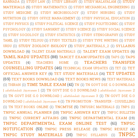
STUDY
KANNADA
(1)
STUDY LAW
(1)
STUDY LIBRARY
(1)
STUDY MALAYALAM
(1)
MATERIALS
(5)
STUDY MATHEMATICS
(1)
STUDY MECHANICAL ENGINEERING
(1)
STUDY MEDICINE
(1)
STUDY MICROBIOLOGY
(1)
STUDY NURSING
(1)
STUDY
NUTRITION
(1)
STUDY OFFICE MANAGEMENT
(1)
STUDY PHYSICAL EDUCATION
(1)
STUDY PHYSICS
(1)
STUDY POLITICAL SCIENCE
(1)
STUDY POLYTECHNIC
(1)
STUDY
PSYCHOLOGY
(1)
STUDY SANSKRIT
(1)
STUDY SCIENCE
(1)
STUDY SOCIAL SCIENCE
(1)
STUDY SOCIOLOGY
(1)
STUDY STATISTICS
(1)
STUDY STENOGRAPHY
(1)
STUDY
TAMIL
(1)
STUDY TELUGU
(1)
STUDY TEXTILES
(1)
STUDY TYPE WRITING
(1)
STUDY
STUDY ZOOLOGY-BIOLOGY
(3)
SYLLABUS
URDU
(1)
STUDY_MATERIALS_2
(1)
DOWNLOAD
(6)
TALENT EXAM UPDATES
(6)
TALENT EXAM MATERIALS
(1)
TAMIL NADU UPDATES
(88)
TANCET EXAM UPDATES
(3)
TAPS
TAPS
(1)
TEACHERS TRANSFER
UPDATES
(4)
TEACHERS HOME
(1)
COUNSELLING UPDATES
(46)
TET
TECHNICAL EXAM UPDATES
(2)
TET
(1)
TET UPDATES
OFFICIAL ANSWER KEY
(6)
TET STUDY MATERIALS
(16)
(69)
TEXT BOOKS DOWNLOAD
(16)
TEXT BOOKS NEWS
(6)
TEXT MATERIALS
TIME TABLE EXAM
(41)
(1)
THIRAN
(1)
TN
(1)
TN GOVT DSE G.O DOWNLOAD
| பள்ளிக்கல்வி அரசாணை 1
(2)
TN GOVT DSE G.O DOWNLOAD | பள்ளிக்கல்வி அரசாணை 2
(1)
TN GOVT DSE G.O DOWNLOAD | பள்ளிக்கல்வி அரசாணை 3
(1)
TN GOVT DSE G.O
DOWNLOAD | பள்ளிக்கல்வி அரசாணை 4
(1)
TN PROMOTION - TRANSFER - COUSELLING
TNCMTSE
(5)
(1)
TN TEXT BOOKS ONLINE
(1)
TNFUSRC MATERIALS
(1)
TNPS
(1)
TNPSC ANNUAL PLANNER
(10)
TNPSC ANSWER KEY
(3)
TNPSC BULLETIN
TNPSC CURRENT AFFAIRS
(20)
TNPSC DEPARTMENTAL EXAM
(19)
(1)
TNPSC DEPARTMENTAL EXAM ONLINE TEST
(61)
TNPSC
NOTIFICATION
(53)
TNPSC PRESS RELEASE
(3)
TNPSC RESULT
(4)
TNPSC
TNPSC STUDY MATERIALS
(35)
TNPSC SYLLABUS
(1)