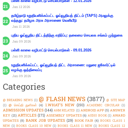
பள்ளி காலை வழிபாட்டு செயல்பாடுகள் - 12.01.2026
Jan 12 2026
தமிழ்நாடு உறுதியளிக்கப்பட்ட ஓய்வூதியத் திட்டம் (TAPS) அமலுக்கு
வந்தது: தமிழக அரசு அரசாணை வெளியீடு
Jan 11 2026
புதிய ஓய்வூதிய திட்டத்திற்கு எதிர்ப்பு: தலைமை செயலக சங்கம் முற்றுகை
Jan 09 2026
பள்ளி காலை வழிபாட்டு செயல்பாடுகள் - 09.01.2026
Jan 09 2026
உறுதியளிக்கப்பட்ட ஓய்வூதியத் திட்ட அரசாணை: மதுரை ஐகோர்ட்டில்
வழக்கு ஒத்திவைப்பு
Jan 09 2026
Categories
@ FLASH NEWS
(3877)
@ BREAKING NEWS
(1)
@ SITE MAP
1.WHAT'S NEW
(150)
@ செய்தி துளிகள்
(4)
(1)
ACADEMIC CIRCULAR
(1)
ADMISSION UPDATES
(144)
ANDROID APP
(5)
ANSWER
AHM RELATED
(1)
ARTICLES
(171)
KEY
(21)
ASSEMBLY UPDATES
(6)
AWARD
AUDIO BOOK
(1)
BANK JOB UPDATES
(29)
UPDATES
(8)
BOOK FAIR
(4)
BOOKS CLASS 1
NEW
(1)
BOOKS CLASS 10 NEW
(1)
BOOKS CLASS 11 NEW
(1)
BOOKS CLASS 12