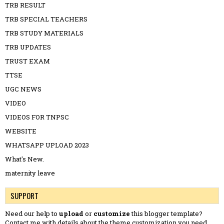
TRB RESULT
TRB SPECIAL TEACHERS
TRB STUDY MATERIALS
TRB UPDATES
TRUST EXAM
TTSE
UGC NEWS
VIDEO
VIDEOS FOR TNPSC
WEBSITE
WHATSAPP UPLOAD 2023
What's New.
maternity leave
SUPPORT
Need our help to
upload
or
customize
this blogger template?
Contact me
with details about the theme customization you need.