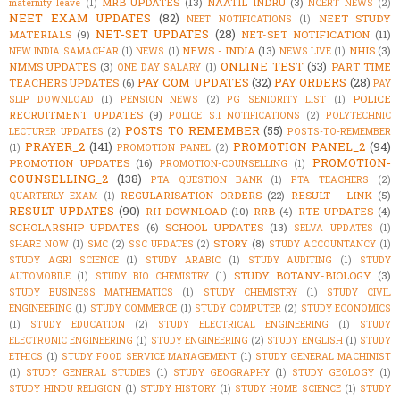
MRB UPDATES
(13)
NAATIL INDRU
(3)
maternity leave
(1)
NCERT NEWS
(2)
NEET EXAM UPDATES
(82)
NEET STUDY
NEET NOTIFICATIONS
(1)
NET-SET UPDATES
(28)
MATERIALS
(9)
NET-SET NOTIFICATION
(11)
NEWS - INDIA
(13)
NHIS
(3)
NEW INDIA SAMACHAR
(1)
NEWS
(1)
NEWS LIVE
(1)
ONLINE TEST
(53)
NMMS UPDATES
(3)
PART TIME
ONE DAY SALARY
(1)
PAY COM UPDATES
(32)
PAY ORDERS
(28)
TEACHERS UPDATES
(6)
PAY
POLICE
SLIP DOWNLOAD
(1)
PENSION NEWS
(2)
PG SENIORITY LIST
(1)
RECRUITMENT UPDATES
(9)
POLICE S.I NOTIFICATIONS
(2)
POLYTECHNIC
POSTS TO REMEMBER
(55)
LECTURER UPDATES
(2)
POSTS-TO-REMEMBER
PRAYER_2
(141)
PROMOTION PANEL_2
(94)
(1)
PROMOTION PANEL
(2)
PROMOTION-
PROMOTION UPDATES
(16)
PROMOTION-COUNSELLING
(1)
COUNSELLING_2
(138)
PTA QUESTION BANK
(1)
PTA TEACHERS
(2)
REGULARISATION ORDERS
(22)
RESULT - LINK
(5)
QUARTERLY EXAM
(1)
RESULT UPDATES
(90)
RH DOWNLOAD
(10)
RRB
(4)
RTE UPDATES
(4)
SCHOLARSHIP UPDATES
(6)
SCHOOL UPDATES
(13)
SELVA UPDATES
(1)
STORY
(8)
SHARE NOW
(1)
SMC
(2)
SSC UPDATES
(2)
STUDY ACCOUNTANCY
(1)
STUDY AGRI SCIENCE
(1)
STUDY ARABIC
(1)
STUDY AUDITING
(1)
STUDY
STUDY BOTANY-BIOLOGY
(3)
AUTOMOBILE
(1)
STUDY BIO CHEMISTRY
(1)
STUDY BUSINESS MATHEMATICS
(1)
STUDY CHEMISTRY
(1)
STUDY CIVIL
ENGINEERING
(1)
STUDY COMMERCE
(1)
STUDY COMPUTER
(2)
STUDY ECONOMICS
(1)
STUDY EDUCATION
(2)
STUDY ELECTRICAL ENGINEERING
(1)
STUDY
ELECTRONIC ENGINEERING
(1)
STUDY ENGINEERING
(2)
STUDY ENGLISH
(1)
STUDY
ETHICS
(1)
STUDY FOOD SERVICE MANAGEMENT
(1)
STUDY GENERAL MACHINIST
(1)
STUDY GENERAL STUDIES
(1)
STUDY GEOGRAPHY
(1)
STUDY GEOLOGY
(1)
STUDY HINDU RELIGION
(1)
STUDY HISTORY
(1)
STUDY HOME SCIENCE
(1)
STUDY