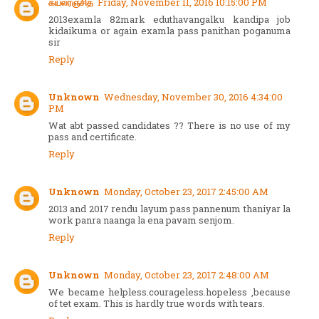
கயல்ரஞ்சித்
Friday, November 11, 2016 10:15:00 PM
2013examla 82mark eduthavangalku kandipa job
kidaikuma or again examla pass panithan poganuma
sir
Reply
Unknown
Wednesday, November 30, 2016 4:34:00
PM
Wat abt passed candidates ?? There is no use of my
pass and certificate.
Reply
Unknown
Monday, October 23, 2017 2:45:00 AM
2013 and 2017 rendu layum pass pannenum thaniyar la
work panra naanga la ena pavam senjom.
Reply
Unknown
Monday, October 23, 2017 2:48:00 AM
We became helpless.courageless.hopeless ,because
of tet exam. This is hardly true words with tears.