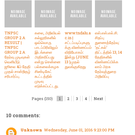
TNPSC
கலை, அறிவியல்
www.tndalu.a
எஸ்.எஸ்.எல்.சி.
GROUP 2 A
கல்லூரிகளில்
c.in |
சிறப்பு
RESULT |
ஒவ்வொரு
சட்டப்படிப்புகளு
துணைத்தேர்வு:
TNPSC
பாடப்பிரிவிலும்
க்கு விண்ணப்பம்
‘தட்கல்’
GROUP 2 A
இடங்களை
விநியோகம்:
திட்டத்தில் 13, 14
தேர்வு முடிவுகள்
அதிகரிப்பது
இன்று (JUNE
தேதிகளில்
வெளியீடு.
என்று சென்னை
13 )முதல்
விண்ணப்பிக்க
ஜூலை 4ம் தேதி
பல்கலைக்கழக
துவங்குகிறது
லாம் அரசு
முதல் சான்றிதழ்
சிண்டிகேட்
தேர்வுத்துறை
சரிபார்ப்பு.
கூட்டத்தில்
அறிவிப்பு
முடிவு
எடுக்கப்பட்டது.
Pages (150)
1
2
3
4
Next
10 comments:
Unknown
Wednesday, June 01, 2016 9:23:00 PM