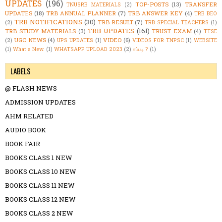
UPDATES
(196)
TOP-POSTS
(13)
TRANSFER
TNUSRB MATERIALS
(2)
UPDATES
(18)
TRB ANNUAL PLANNER
(7)
TRB ANSWER KEY
(4)
TRB BEO
TRB NOTIFICATIONS
(30)
TRB RESULT
(7)
(2)
TRB SPECIAL TEACHERS
(1)
TRB UPDATES
(161)
TRB STUDY MATERIALS
(3)
TRUST EXAM
(4)
TTSE
UGC NEWS
(4)
VIDEO
(6)
(2)
UPS UPDATES
(1)
VIDEOS FOR TNPSC
(1)
WEBSITE
(1)
What's New.
(1)
WHATSAPP UPLOAD 2023
(2)
எப்படி ?
(1)
LABELS
@ FLASH NEWS
ADMISSION UPDATES
AHM RELATED
AUDIO BOOK
BOOK FAIR
BOOKS CLASS 1 NEW
BOOKS CLASS 10 NEW
BOOKS CLASS 11 NEW
BOOKS CLASS 12 NEW
BOOKS CLASS 2 NEW