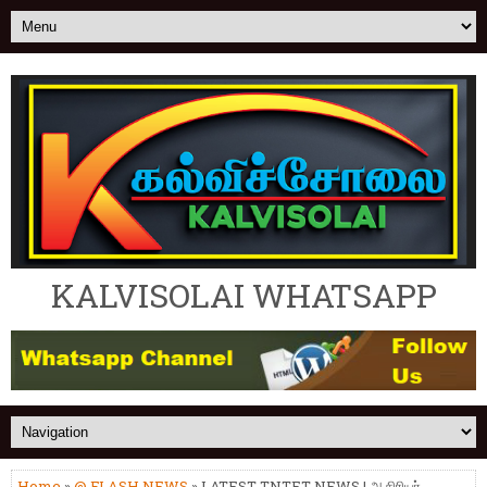
KALVISOLAI WHATSAPP
Home
»
@ FLASH NEWS
» LATEST TNTET NEWS | ஆசிரியர்