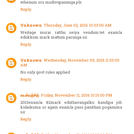
ethenum oru mudivupannuga pls
Reply
Unknown
Thursday, June 02, 2016 10:03:00 AM
Weitage murai ratthu seiya vendum.tet examla
edukkum mark mattum parunga sir.
Reply
Unknown
Wednesday, November 09, 2016 11:53:00
AM
No only govt rules applied
Reply
கயல்ரஞ்சித்
Friday, November 11, 2016 10:15:00 PM
2013examla 82mark eduthavangalku kandipa job
kidaikuma or again examla pass panithan poganuma
sir
Reply