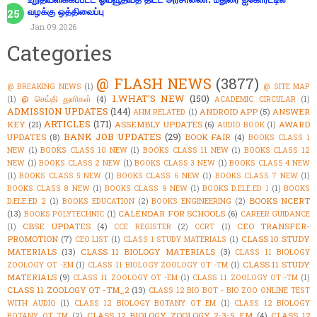
வழக்கு ஒத்திவைப்பு
Jan 09 2026
Categories
@ FLASH NEWS
(3877)
@ BREAKING NEWS
(1)
@ SITE MAP
1.WHAT'S NEW
(150)
@ செய்தி துளிகள்
(4)
(1)
ACADEMIC CIRCULAR
(1)
ADMISSION UPDATES
(144)
ANDROID APP
(5)
ANSWER
AHM RELATED
(1)
ARTICLES
(171)
KEY
(21)
ASSEMBLY UPDATES
(6)
AWARD
AUDIO BOOK
(1)
BANK JOB UPDATES
(29)
UPDATES
(8)
BOOK FAIR
(4)
BOOKS CLASS 1
NEW
(1)
BOOKS CLASS 10 NEW
(1)
BOOKS CLASS 11 NEW
(1)
BOOKS CLASS 12
NEW
(1)
BOOKS CLASS 2 NEW
(1)
BOOKS CLASS 3 NEW
(1)
BOOKS CLASS 4 NEW
(1)
BOOKS CLASS 5 NEW
(1)
BOOKS CLASS 6 NEW
(1)
BOOKS CLASS 7 NEW
(1)
BOOKS CLASS 8 NEW
(1)
BOOKS CLASS 9 NEW
(1)
BOOKS D.ELE.ED 1
(1)
BOOKS
BOOKS NCERT
D.ELE.ED 2
(1)
BOOKS EDUCATION
(2)
BOOKS ENGINEERING
(2)
(13)
CALENDAR FOR SCHOOLS
(6)
BOOKS POLYTECHNIC
(1)
CAREER GUIDANCE
CBSE UPDATES
(4)
CEO TRANSFER-
(1)
CCE REGISTER
(2)
CCRT
(1)
PROMOTION
(7)
CLASS 10 STUDY
CEO LIST
(1)
CLASS 1 STUDY MATERIALS
(1)
MATERIALS
(13)
CLASS 11 BIOLOGY MATERIALS
(3)
CLASS 11 BIOLOGY
CLASS 11 STUDY
ZOOLOGY OT -EM
(1)
CLASS 11 BIOLOGY ZOOLOGY OT -TM
(1)
MATERIALS
(9)
CLASS 11 ZOOLOGY OT -EM
(1)
CLASS 11 ZOOLOGY OT -TM
(1)
CLASS 11 ZOOLOGY OT -TM_2
(13)
CLASS 12 BIO BOT - BIO ZOO ONLINE TEST
WITH AUDIO
(1)
CLASS 12 BIOLOGY BOTANY OT EM
(1)
CLASS 12 BIOLOGY
CLASS 12 BIOLOGY ZOOLOGY 2-3-5 EM
(4)
CLASS 12
BOTANY OT TM
(2)