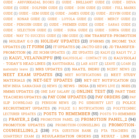
GUIDE - ARIVUKKADAL BOOKS
(1)
GUIDE - BRILLIANT GUIDE
(1)
GUIDE - DEIVA
GUIDE
(1)
GUIDE - DOLPHIN GUIDE
(1)
GUIDE - DON GUIDE
(1)
GUIDE - FULL MARKS
GUIDE
(1)
GUIDE - GEM GUIDE
(1)
GUIDE - JAMES GUIDE
(1)
GUIDE - JESVIN GUIDE
(1)
GUIDE - KONAR GUIDE
(1)
GUIDE - LOYOLA GUIDE
(1)
GUIDE - MERCY GUIDE
(1)
GUIDE - PENGUIN GUIDE
(1)
GUIDE - PREMIER GUIDE
(1)
GUIDE - SARAS GUIDE
(1)
GUIDE - SELECTION GUIDE
(1)
GUIDE - SURA GUIDE
(1)
GUIDE - SURYA GUIDE
(1)
HM TRANSFER-PROMOTION
GUIDE - WAY TO SUCCESS GUIDE
(1)
HM GUIDE
(1)
HOLIDAY UPDATES
(23)
(6)
HOLIDAY G.O
(5)
IFHRMS
(3)
INCOME TAX
IT FORM
(26)
UPDATES
(3)
IT UPDATES
(4)
JACTO GEO
(4)
JD TRANSFER-
PROMOTION
(4)
JEE NCHM UPDATES
(1)
JEE UPDATES
(2)
KALVI
(1)
KALVI TV_2
KALVI_VELAIVAIPPU
(89)
KALVISOLAI
(2)
KALVISOLAI - CONTACT US
(1)
- TODAY'S HEAD LINES
(3)
KAVITHAIKAL
(1)
LAB ASST
(2)
LEAVE
(1)
LOAN
(1)
MRB UPDATES
(13)
NAATIL INDRU
(3)
maternity leave
(1)
NCERT NEWS
(2)
NEET EXAM UPDATES
(82)
NEET STUDY
NEET NOTIFICATIONS
(1)
NET-SET UPDATES
(28)
MATERIALS
(9)
NET-SET NOTIFICATION
(11)
NEWS - INDIA
(13)
NHIS
(3)
NEW INDIA SAMACHAR
(1)
NEWS
(1)
NEWS LIVE
(1)
ONLINE TEST
(53)
NMMS UPDATES
(3)
PART TIME
ONE DAY SALARY
(1)
PAY COM UPDATES
(32)
PAY ORDERS
(28)
TEACHERS UPDATES
(6)
PAY
POLICE
SLIP DOWNLOAD
(1)
PENSION NEWS
(2)
PG SENIORITY LIST
(1)
RECRUITMENT UPDATES
(9)
POLICE S.I NOTIFICATIONS
(2)
POLYTECHNIC
POSTS TO REMEMBER
(55)
LECTURER UPDATES
(2)
POSTS-TO-REMEMBER
PRAYER_2
(141)
PROMOTION PANEL_2
(94)
(1)
PROMOTION PANEL
(2)
PROMOTION-
PROMOTION UPDATES
(16)
PROMOTION-COUNSELLING
(1)
COUNSELLING_2
(138)
PTA QUESTION BANK
(1)
PTA TEACHERS
(2)
REGULARISATION ORDERS
(22)
RESULT - LINK
(5)
QUARTERLY EXAM
(1)