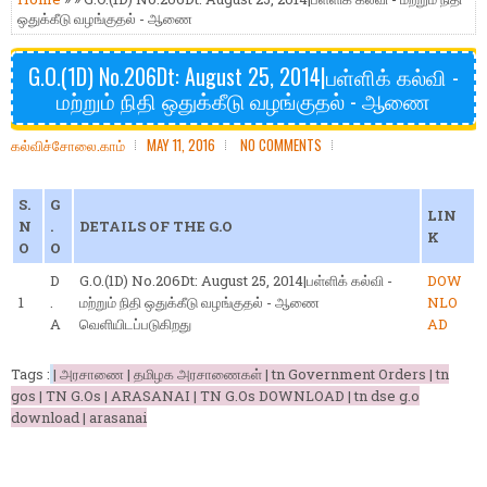
ஒதுக்கீடு வழங்குதல் - ஆணை
G.O.(1D) No.206Dt: August 25, 2014|பள்ளிக் கல்வி -
மற்றும் நிதி ஒதுக்கீடு வழங்குதல் - ஆணை
கல்விச்சோலை.காம்
MAY 11, 2016
NO COMMENTS
S.
G
LIN
N
.
DETAILS OF THE G.O
K
O
O
D
G.O.(1D) No.206Dt: August 25, 2014|பள்ளிக் கல்வி -
DOW
1
.
மற்றும் நிதி ஒதுக்கீடு வழங்குதல் - ஆணை
NLO
A
வெளியிடப்படுகிறது
AD
Tags :
| அரசாணை | தமிழக அரசாணைகள் | tn Government Orders | tn
gos | TN G.Os | ARASANAI | TN G.Os DOWNLOAD | tn dse g.o
download | arasanai