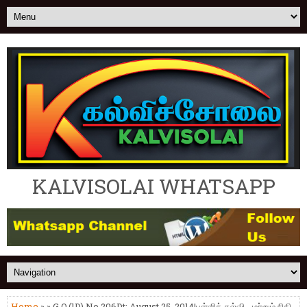
KALVISOLAI WHATSAPP
Home
» » G.O.(1D) No.206Dt: August 25, 2014|பள்ளிக் கல்வி - மற்றும் நிதி