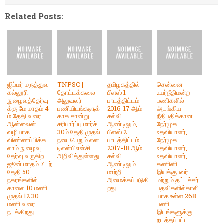
Related Posts:
ஜிப்மர் மருத்துவ
TNPSC |
தமிழகத்தில்
சென்னை
கல்லூரி
தோட்டக்கலை
பிளஸ் 1
உயர்நீதிமன்ற
நுழைவுத்தேர்வு
அலுவலர்
பாடத்திட்டம்
பணிகளில்
க்கு மே மாதம் 4-
பணியிடங்களுக்
2016-17 ஆம்
அடங்கிய
ம் தேதி வரை
காக சான்று
கல்வி
நீதிபதிக்கான
ஆன்லைன்
சரிபார்ப்பு மார்ச்
ஆண்டிலும்,
நேர்முக
வழியாக
30ம் தேதி முதல்
பிளஸ் 2
உதவியாளர்,
விண்ணப்பிக்க
நடைபெறும் என
பாடத்திட்டம்
நேர்முக
லாம்.நுழைவு
டிஎன்பிஎஸ்சி
2017-18 ஆம்
உதவியாளர்,
தேர்வு வருகிற
அறிவித்துள்ளது.
கல்வி
உதவியாளர்,
ஜூன் மாதம் 7–ந்
ஆண்டிலும்
கணினி
தேதி 50
மாற்றி
இயக்குபவர்
நகரங்களில்
அமைக்கப்படுகி
மற்றும் தட்டச்சர்
காலை 10 மணி
றது.
பதவிகளில்காலி
முதல் 12.30
யாக உள்ள 268
மணி வரை
பணி
நடக்கிறது.
இடங்களுக்கு
நடத்தப்பட்ட