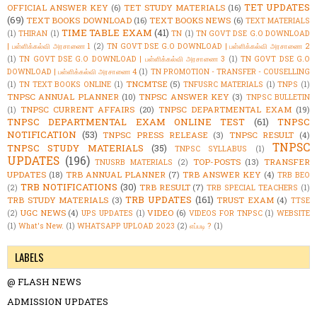
TET UPDATES
OFFICIAL ANSWER KEY
(6)
TET STUDY MATERIALS
(16)
(69)
TEXT BOOKS DOWNLOAD
(16)
TEXT BOOKS NEWS
(6)
TEXT MATERIALS
TIME TABLE EXAM
(41)
(1)
THIRAN
(1)
TN
(1)
TN GOVT DSE G.O DOWNLOAD
| பள்ளிக்கல்வி அரசாணை 1
(2)
TN GOVT DSE G.O DOWNLOAD | பள்ளிக்கல்வி அரசாணை 2
(1)
TN GOVT DSE G.O DOWNLOAD | பள்ளிக்கல்வி அரசாணை 3
(1)
TN GOVT DSE G.O
DOWNLOAD | பள்ளிக்கல்வி அரசாணை 4
(1)
TN PROMOTION - TRANSFER - COUSELLING
TNCMTSE
(5)
(1)
TN TEXT BOOKS ONLINE
(1)
TNFUSRC MATERIALS
(1)
TNPS
(1)
TNPSC ANNUAL PLANNER
(10)
TNPSC ANSWER KEY
(3)
TNPSC BULLETIN
TNPSC CURRENT AFFAIRS
(20)
TNPSC DEPARTMENTAL EXAM
(19)
(1)
TNPSC DEPARTMENTAL EXAM ONLINE TEST
(61)
TNPSC
NOTIFICATION
(53)
TNPSC PRESS RELEASE
(3)
TNPSC RESULT
(4)
TNPSC
TNPSC STUDY MATERIALS
(35)
TNPSC SYLLABUS
(1)
UPDATES
(196)
TOP-POSTS
(13)
TRANSFER
TNUSRB MATERIALS
(2)
UPDATES
(18)
TRB ANNUAL PLANNER
(7)
TRB ANSWER KEY
(4)
TRB BEO
TRB NOTIFICATIONS
(30)
TRB RESULT
(7)
(2)
TRB SPECIAL TEACHERS
(1)
TRB UPDATES
(161)
TRB STUDY MATERIALS
(3)
TRUST EXAM
(4)
TTSE
UGC NEWS
(4)
VIDEO
(6)
(2)
UPS UPDATES
(1)
VIDEOS FOR TNPSC
(1)
WEBSITE
(1)
What's New.
(1)
WHATSAPP UPLOAD 2023
(2)
எப்படி ?
(1)
LABELS
@ FLASH NEWS
ADMISSION UPDATES