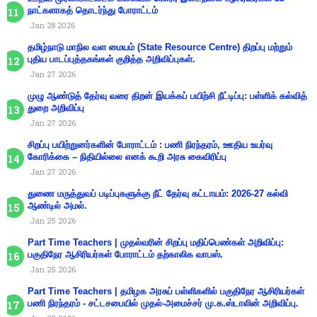
நாட்களாகத் தொடர்ந்து போராட்டம்
Jan 28 2026
தமிழ்நாடு மாநில வள மையம் (State Resource Centre) திறப்பு மற்றும்
புதிய பாடப்புத்தகங்கள் குறித்த அறிவிப்புகள்.
Jan 27 2026
முழு ஆண்டுத் தேர்வு வரை திறன் இயக்கப் பயிற்சி நீட்டிப்பு: பள்ளிக் கல்வித்
துறை அறிவிப்பு
Jan 27 2026
சிறப்பு பயிற்றுனர்களின் போராட்டம் : பணி நிரந்தரம், ஊதிய உயர்வு
கோரிக்கை – நிதியில்லை எனக் கூறி அரசு கைவிரிப்பு
Jan 27 2026
துணை மருத்துவப் படிப்புகளுக்கு நீட் தேர்வு கட்டாயம்: 2026-27 கல்வி
ஆண்டில் அமல்.
Jan 25 2026
Part Time Teachers | முதல்வரின் சிறப்பு மதிப்பெண்கள் அறிவிப்பு:
பகுதிநேர ஆசிரியர்கள் போராட்டம் தற்காலிக வாபஸ்.
Jan 25 2026
Part Time Teachers | தமிழக அரசுப் பள்ளிகளில் பகுதிநேர ஆசிரியர்கள்
பணி நிரந்தரம் - சட்டசபையில் முதல்-அமைச்சர் மு.க.ஸ்டாலின் அறிவிப்பு.