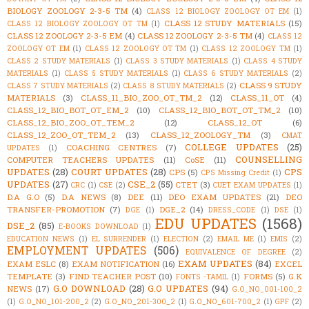
BIOLOGY ZOOLOGY 2-3-5 TM
(4)
CLASS 12 BIOLOGY ZOOLOGY OT EM
(1)
CLASS 12 STUDY MATERIALS
(15)
CLASS 12 BIOLOGY ZOOLOGY OT TM
(1)
CLASS 12 ZOOLOGY 2-3-5 EM
(4)
CLASS 12 ZOOLOGY 2-3-5 TM
(4)
CLASS 12
ZOOLOGY OT EM
(1)
CLASS 12 ZOOLOGY OT TM
(1)
CLASS 12 ZOOLOGY TM
(1)
CLASS 2 STUDY MATERIALS
(1)
CLASS 3 STUDY MATERIALS
(1)
CLASS 4 STUDY
MATERIALS
(1)
CLASS 5 STUDY MATERIALS
(1)
CLASS 6 STUDY MATERIALS
(2)
CLASS 9 STUDY
CLASS 7 STUDY MATERIALS
(2)
CLASS 8 STUDY MATERIALS
(2)
MATERIALS
(3)
CLASS_11_BIO_ZOO_OT_TM_2
(12)
CLASS_11_OT
(4)
CLASS_12_BIO_BOT_OT_EM_2
(10)
CLASS_12_BIO_BOT_OT_TM_2
(10)
CLASS_12_BIO_ZOO_OT_TEM_2
(12)
CLASS_12_OT
(6)
CLASS_12_ZOO_OT_TEM_2
(13)
CLASS_12_ZOOLOGY_TM
(3)
CMAT
COLLEGE UPDATES
(25)
COACHING CENTRES
(7)
UPDATES
(1)
COUNSELLING
COMPUTER TEACHERS UPDATES
(11)
CoSE
(11)
UPDATES
(28)
COURT UPDATES
(28)
CPS
CPS
(5)
CPS Missing Credit
(1)
UPDATES
(27)
CSE_2
(55)
CTET
(3)
CRC
(1)
CSE
(2)
CUET EXAM UPDATES
(1)
D.A G.O
(5)
D.A NEWS
(8)
DEE
(11)
DEO EXAM UPDATES
(21)
DEO
TRANSFER-PROMOTION
(7)
DGE_2
(14)
DGE
(1)
DRESS_CODE
(1)
DSE
(1)
EDU UPDATES
(1568)
DSE_2
(85)
E-BOOKS DOWNLOAD
(1)
EDUCATION NEWS
(1)
EL SURRENDER
(1)
ELECTION
(2)
EMAIL ME
(1)
EMIS
(2)
EMPLOYMENT UPDATES
(506)
EQUIVALENCE OF DEGREE
(2)
EXAM UPDATES
(84)
EXAM ESLC
(8)
EXAM NOTIFICATION
(16)
EXCEL
TEMPLATE
(3)
FIND TEACHER POST
(10)
FORMS
(5)
G.K
FONTS -TAMIL
(1)
G.O DOWNLOAD
(28)
G.O UPDATES
(94)
NEWS
(17)
G.O_NO_001-100_2
(1)
G.O_NO_101-200_2
(2)
G.O_NO_201-300_2
(1)
G.O_NO_601-700_2
(1)
GPF
(2)