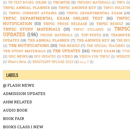
TNCMTSE
(5)
(1)
TN TEXT BOOKS ONLINE
(1)
TNFUSRC MATERIALS
(1)
TNPS
(1)
TNPSC ANNUAL PLANNER
(10)
TNPSC ANSWER KEY
(3)
TNPSC BULLETIN
TNPSC CURRENT AFFAIRS
(20)
TNPSC DEPARTMENTAL EXAM
(19)
(1)
TNPSC DEPARTMENTAL EXAM ONLINE TEST
(61)
TNPSC
NOTIFICATION
(53)
TNPSC PRESS RELEASE
(3)
TNPSC RESULT
(4)
TNPSC
TNPSC STUDY MATERIALS
(35)
TNPSC SYLLABUS
(1)
UPDATES
(196)
TOP-POSTS
(13)
TRANSFER
TNUSRB MATERIALS
(2)
UPDATES
(18)
TRB ANNUAL PLANNER
(7)
TRB ANSWER KEY
(4)
TRB BEO
TRB NOTIFICATIONS
(30)
TRB RESULT
(7)
(2)
TRB SPECIAL TEACHERS
(1)
TRB UPDATES
(161)
TRB STUDY MATERIALS
(3)
TRUST EXAM
(4)
TTSE
UGC NEWS
(4)
VIDEO
(6)
(2)
UPS UPDATES
(1)
VIDEOS FOR TNPSC
(1)
WEBSITE
(1)
What's New.
(1)
WHATSAPP UPLOAD 2023
(2)
எப்படி ?
(1)
LABELS
@ FLASH NEWS
ADMISSION UPDATES
AHM RELATED
AUDIO BOOK
BOOK FAIR
BOOKS CLASS 1 NEW