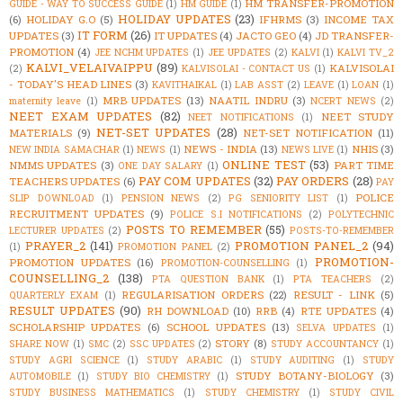
HM TRANSFER-PROMOTION
GUIDE - WAY TO SUCCESS GUIDE
(1)
HM GUIDE
(1)
HOLIDAY UPDATES
(23)
(6)
HOLIDAY G.O
(5)
IFHRMS
(3)
INCOME TAX
IT FORM
(26)
UPDATES
(3)
IT UPDATES
(4)
JACTO GEO
(4)
JD TRANSFER-
PROMOTION
(4)
JEE NCHM UPDATES
(1)
JEE UPDATES
(2)
KALVI
(1)
KALVI TV_2
KALVI_VELAIVAIPPU
(89)
KALVISOLAI
(2)
KALVISOLAI - CONTACT US
(1)
- TODAY'S HEAD LINES
(3)
KAVITHAIKAL
(1)
LAB ASST
(2)
LEAVE
(1)
LOAN
(1)
MRB UPDATES
(13)
NAATIL INDRU
(3)
maternity leave
(1)
NCERT NEWS
(2)
NEET EXAM UPDATES
(82)
NEET STUDY
NEET NOTIFICATIONS
(1)
NET-SET UPDATES
(28)
MATERIALS
(9)
NET-SET NOTIFICATION
(11)
NEWS - INDIA
(13)
NHIS
(3)
NEW INDIA SAMACHAR
(1)
NEWS
(1)
NEWS LIVE
(1)
ONLINE TEST
(53)
NMMS UPDATES
(3)
PART TIME
ONE DAY SALARY
(1)
PAY COM UPDATES
(32)
PAY ORDERS
(28)
TEACHERS UPDATES
(6)
PAY
POLICE
SLIP DOWNLOAD
(1)
PENSION NEWS
(2)
PG SENIORITY LIST
(1)
RECRUITMENT UPDATES
(9)
POLICE S.I NOTIFICATIONS
(2)
POLYTECHNIC
POSTS TO REMEMBER
(55)
LECTURER UPDATES
(2)
POSTS-TO-REMEMBER
PRAYER_2
(141)
PROMOTION PANEL_2
(94)
(1)
PROMOTION PANEL
(2)
PROMOTION-
PROMOTION UPDATES
(16)
PROMOTION-COUNSELLING
(1)
COUNSELLING_2
(138)
PTA QUESTION BANK
(1)
PTA TEACHERS
(2)
REGULARISATION ORDERS
(22)
RESULT - LINK
(5)
QUARTERLY EXAM
(1)
RESULT UPDATES
(90)
RH DOWNLOAD
(10)
RRB
(4)
RTE UPDATES
(4)
SCHOLARSHIP UPDATES
(6)
SCHOOL UPDATES
(13)
SELVA UPDATES
(1)
STORY
(8)
SHARE NOW
(1)
SMC
(2)
SSC UPDATES
(2)
STUDY ACCOUNTANCY
(1)
STUDY AGRI SCIENCE
(1)
STUDY ARABIC
(1)
STUDY AUDITING
(1)
STUDY
STUDY BOTANY-BIOLOGY
(3)
AUTOMOBILE
(1)
STUDY BIO CHEMISTRY
(1)
STUDY BUSINESS MATHEMATICS
(1)
STUDY CHEMISTRY
(1)
STUDY CIVIL