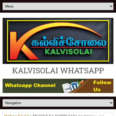
KALVISOLAI WHATSAPP
Home
»
D.A G.O
» TN GOVT D.A DOWNLOAD | அகவிலைப்படி முழு