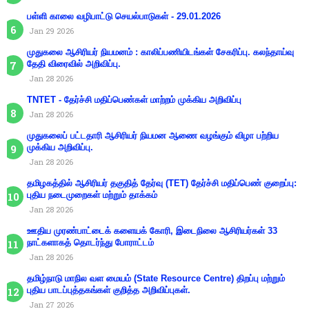
பள்ளி காலை வழிபாட்டு செயல்பாடுகள் - 29.01.2026
Jan 29 2026
முதுகலை ஆசிரியர் நியமனம் : காலிப்பணியிடங்கள் சேகரிப்பு. கலந்தாய்வு
தேதி விரைவில் அறிவிப்பு.
Jan 28 2026
TNTET - தேர்ச்சி மதிப்பெண்கள் மாற்றம் முக்கிய அறிவிப்பு
Jan 28 2026
முதுகலைப் பட்டதாரி ஆசிரியர் நியமன ஆணை வழங்கும் விழா பற்றிய
முக்கிய அறிவிப்பு.
Jan 28 2026
தமிழகத்தில் ஆசிரியர் தகுதித் தேர்வு (TET) தேர்ச்சி மதிப்பெண் குறைப்பு:
புதிய நடைமுறைகள் மற்றும் தாக்கம்
Jan 28 2026
ஊதிய முரண்பாட்டைக் களையக் கோரி, இடைநிலை ஆசிரியர்கள் 33
நாட்களாகத் தொடர்ந்து போராட்டம்
Jan 28 2026
தமிழ்நாடு மாநில வள மையம் (State Resource Centre) திறப்பு மற்றும்
புதிய பாடப்புத்தகங்கள் குறித்த அறிவிப்புகள்.
Jan 27 2026