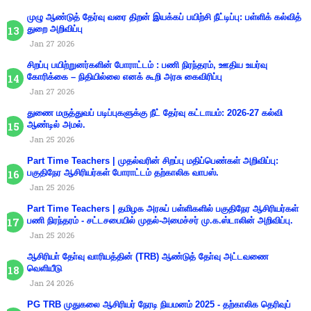
முழு ஆண்டுத் தேர்வு வரை திறன் இயக்கப் பயிற்சி நீட்டிப்பு: பள்ளிக் கல்வித்
துறை அறிவிப்பு
Jan 27 2026
சிறப்பு பயிற்றுனர்களின் போராட்டம் : பணி நிரந்தரம், ஊதிய உயர்வு
கோரிக்கை – நிதியில்லை எனக் கூறி அரசு கைவிரிப்பு
Jan 27 2026
துணை மருத்துவப் படிப்புகளுக்கு நீட் தேர்வு கட்டாயம்: 2026-27 கல்வி
ஆண்டில் அமல்.
Jan 25 2026
Part Time Teachers | முதல்வரின் சிறப்பு மதிப்பெண்கள் அறிவிப்பு:
பகுதிநேர ஆசிரியர்கள் போராட்டம் தற்காலிக வாபஸ்.
Jan 25 2026
Part Time Teachers | தமிழக அரசுப் பள்ளிகளில் பகுதிநேர ஆசிரியர்கள்
பணி நிரந்தரம் - சட்டசபையில் முதல்-அமைச்சர் மு.க.ஸ்டாலின் அறிவிப்பு.
Jan 25 2026
ஆசிரியா் தோ்வு வாரியத்தின் (TRB) ஆண்டுத் தோ்வு அட்டவணை
வெளியீடு
Jan 24 2026
PG TRB முதுகலை ஆசிரியர் நேரடி நியமனம் 2025 - தற்காலிக தெரிவுப்