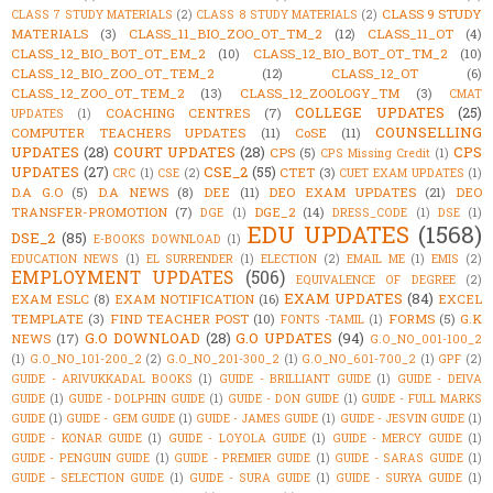
CLASS 9 STUDY
CLASS 7 STUDY MATERIALS
(2)
CLASS 8 STUDY MATERIALS
(2)
MATERIALS
(3)
CLASS_11_BIO_ZOO_OT_TM_2
(12)
CLASS_11_OT
(4)
CLASS_12_BIO_BOT_OT_EM_2
(10)
CLASS_12_BIO_BOT_OT_TM_2
(10)
CLASS_12_BIO_ZOO_OT_TEM_2
(12)
CLASS_12_OT
(6)
CLASS_12_ZOO_OT_TEM_2
(13)
CLASS_12_ZOOLOGY_TM
(3)
CMAT
COLLEGE UPDATES
(25)
COACHING CENTRES
(7)
UPDATES
(1)
COUNSELLING
COMPUTER TEACHERS UPDATES
(11)
CoSE
(11)
UPDATES
(28)
COURT UPDATES
(28)
CPS
CPS
(5)
CPS Missing Credit
(1)
UPDATES
(27)
CSE_2
(55)
CTET
(3)
CRC
(1)
CSE
(2)
CUET EXAM UPDATES
(1)
D.A G.O
(5)
D.A NEWS
(8)
DEE
(11)
DEO EXAM UPDATES
(21)
DEO
TRANSFER-PROMOTION
(7)
DGE_2
(14)
DGE
(1)
DRESS_CODE
(1)
DSE
(1)
EDU UPDATES
(1568)
DSE_2
(85)
E-BOOKS DOWNLOAD
(1)
EDUCATION NEWS
(1)
EL SURRENDER
(1)
ELECTION
(2)
EMAIL ME
(1)
EMIS
(2)
EMPLOYMENT UPDATES
(506)
EQUIVALENCE OF DEGREE
(2)
EXAM UPDATES
(84)
EXAM ESLC
(8)
EXAM NOTIFICATION
(16)
EXCEL
TEMPLATE
(3)
FIND TEACHER POST
(10)
FORMS
(5)
G.K
FONTS -TAMIL
(1)
G.O DOWNLOAD
(28)
G.O UPDATES
(94)
NEWS
(17)
G.O_NO_001-100_2
(1)
G.O_NO_101-200_2
(2)
G.O_NO_201-300_2
(1)
G.O_NO_601-700_2
(1)
GPF
(2)
GUIDE - ARIVUKKADAL BOOKS
(1)
GUIDE - BRILLIANT GUIDE
(1)
GUIDE - DEIVA
GUIDE
(1)
GUIDE - DOLPHIN GUIDE
(1)
GUIDE - DON GUIDE
(1)
GUIDE - FULL MARKS
GUIDE
(1)
GUIDE - GEM GUIDE
(1)
GUIDE - JAMES GUIDE
(1)
GUIDE - JESVIN GUIDE
(1)
GUIDE - KONAR GUIDE
(1)
GUIDE - LOYOLA GUIDE
(1)
GUIDE - MERCY GUIDE
(1)
GUIDE - PENGUIN GUIDE
(1)
GUIDE - PREMIER GUIDE
(1)
GUIDE - SARAS GUIDE
(1)
GUIDE - SELECTION GUIDE
(1)
GUIDE - SURA GUIDE
(1)
GUIDE - SURYA GUIDE
(1)