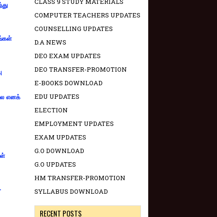
CLASS 9 STUDY MATERIALS
்து
COMPUTER TEACHERS UPDATES
COUNSELLING UPDATES
ங்கள்
D.A NEWS
DEO EXAM UPDATES
DEO TRANSFER-PROMOTION
ு
E-BOOKS DOWNLOAD
EDU UPDATES
்லை எனக்
ELECTION
EMPLOYMENT UPDATES
EXAM UPDATES
G.O DOWNLOAD
ள்
G.O UPDATES
HM TRANSFER-PROMOTION
-
SYLLABUS DOWNLOAD
RECENT POSTS