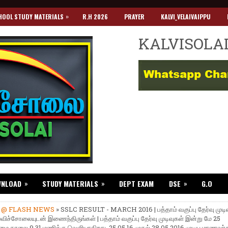
»
HOOL STUDY MATERIALS
R.H 2026
PRAYER
KALVI_VELAIVAIPPU
KALVISOLA
»
»
»
WNLOAD
STUDY MATERIALS
DEPT EXAM
DSE
G.O
»
@ FLASH NEWS
» SSLC RESULT - MARCH 2016 | பத்தாம் வகுப்பு தேர்வு முட
ிச்சோலையுடன் இணைந்திருங்கள் | பத்தாம் வகுப்பு தேர்வு முடிவுகள் இன்று மே 25
மை காலை 9.31 மணிக்கு வெளியாகிறது. 25.05.16 முதல் 28.05.2016 முடிய மாணவர்க