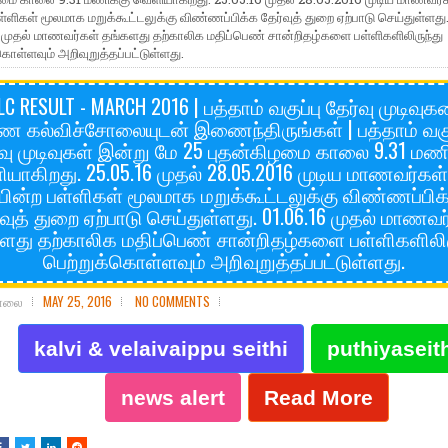
ள்ளிகள் மூலமாக மறுக்கூட்டலுக்கு விண்ணப்பிக்க தேர்வுத் துறை ஏற்பாடு செய்துள்ளது
 முதல் மாணவர்கள் தங்களது தற்காலிக மதிப்பெண் சான்றிதழ்களை பள்ளிகளிலிருந்து
கொள்ளவும் அறிவுறுத்தப்பட்டுள்ளது.
LC RESULT - MARCH 2016 | பத்தாம் வகுப்பு தேர்வு முடிவு
ண கல்விச்சோலையுடன் இணைந்திருங்கள் | பத்தாம் வகுப
்வு முடிவுகள் இன்று மே 25 புதன்கிழமை காலை 9.31 மணி
யாகிறது. 25.05.16 முதல் 28.05.2016 முடிய மாணவர்கள்
யின்ற பள்ளிகள் மூலமாக மறுக்கூட்டலுக்கு விண்ணப்பிக
்வுத் துறை ஏற்பாடு செய்துள்ளது. 01.06.16 முதல் மாணவர
ளது தற்காலிக மதிப்பெண் சான்றிதழ்களை பள்ளிகளிலிர
பெற்றுக்கொள்ளவும் அறிவுறுத்தப்பட்டுள்ளது.
சோலை
MAY 25, 2016
NO COMMENTS
kalvi & velaivaippu seithi
puthiyaseit
news alert
Read More