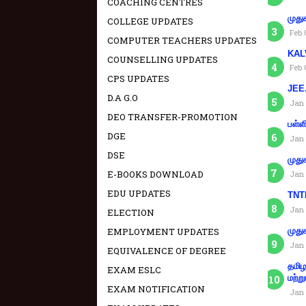
COACHING CENTRES
முது
COLLEGE UPDATES
Feb 
COMPUTER TEACHERS UPDATES
KAL
COUNSELLING UPDATES
Feb 
CPS UPDATES
JEE.
D.A G.O
Jan 
DEO TRANSFER-PROMOTION
பள்ள
DGE
Jan 
DSE
முது
E-BOOKS DOWNLOAD
Jan 
EDU UPDATES
TNTE
Jan 
ELECTION
EMPLOYMENT UPDATES
முது
Jan 
EQUIVALENCE OF DEGREE
தமிழ
EXAM ESLC
மற்று
EXAM NOTIFICATION
Jan 