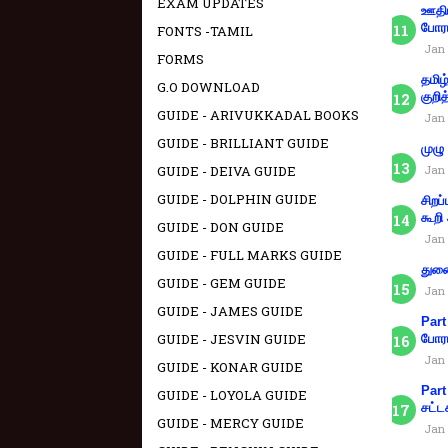
EXAM UPDATES
ஊதிய
போரா
FONTS -TAMIL
Jan 
FORMS
தமிழ
G.O DOWNLOAD
குறித
GUIDE - ARIVUKKADAL BOOKS
Jan 
GUIDE - BRILLIANT GUIDE
முழு
GUIDE - DEIVA GUIDE
Jan 
GUIDE - DOLPHIN GUIDE
சிறப
கூறி
GUIDE - DON GUIDE
Jan 
GUIDE - FULL MARKS GUIDE
துணை
GUIDE - GEM GUIDE
Jan 
GUIDE - JAMES GUIDE
Part
GUIDE - JESVIN GUIDE
போரா
Jan 
GUIDE - KONAR GUIDE
Part
GUIDE - LOYOLA GUIDE
சட்ட
GUIDE - MERCY GUIDE
Jan 