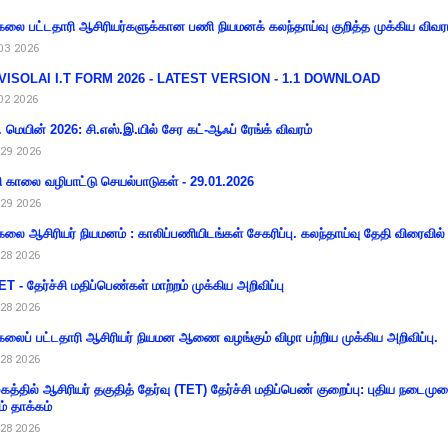
கலை பட்டதாரி ஆசிரியர்களுக்கான பணி நியமனக் கலந்தாய்வு குறித்த முக்கிய விவர
03 2026
VISOLAI I.T FORM 2026 - LATEST VERSION - 1.1 DOWNLOAD
02 2026
 மெயின் 2026: சி.எஸ்.இ.யில் சேர கட்-ஆஃப் ரேங்க் விவரம்
29 2026
ி காலை வழிபாட்டு செயல்பாடுகள் - 29.01.2026
29 2026
கலை ஆசிரியர் நியமனம் : காலிப்பணியிடங்கள் சேகரிப்பு. கலந்தாய்வு தேதி விரைவில் அ
28 2026
T - தேர்ச்சி மதிப்பெண்கள் மாற்றம் முக்கிய அறிவிப்பு
28 2026
கலைப் பட்டதாரி ஆசிரியர் நியமன ஆணை வழங்கும் விழா பற்றிய முக்கிய அறிவிப்பு.
28 2026
கத்தில் ஆசிரியர் தகுதித் தேர்வு (TET) தேர்ச்சி மதிப்பெண் குறைப்பு: புதிய நடைமு
ம் தாக்கம்
28 2026