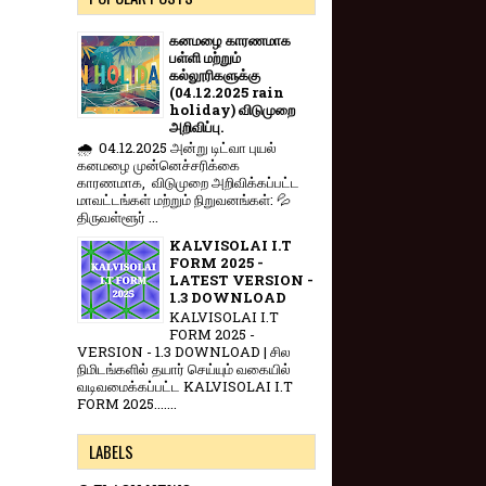
கனமழை காரணமாக
பள்ளி மற்றும்
கல்லூரிகளுக்கு
(04.12.2025 rain
holiday) விடுமுறை
அறிவிப்பு.
🌧️ 04.12.2025 அன்று டிட்வா புயல்
கனமழை முன்னெச்சரிக்கை
காரணமாக, விடுமுறை அறிவிக்கப்பட்ட
மாவட்டங்கள் மற்றும் நிறுவனங்கள்: 💦
திருவள்ளூர் ...
KALVISOLAI I.T
FORM 2025 -
LATEST VERSION -
1.3 DOWNLOAD
KALVISOLAI I.T
FORM 2025 -
VERSION - 1.3 DOWNLOAD | சில
நிமிடங்களில் தயார் செய்யும் வகையில்
வடிவமைக்கப்பட்ட KALVISOLAI I.T
FORM 2025.......
LABELS