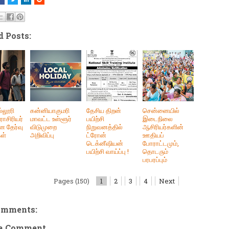
d Posts:
்லூரி
கன்னியாகுமரி
தேசிய திறன்
சென்னையில்
ராசிரியர்
மாவட்ட உள்ளூர்
பயிற்சி
இடைநிலை
ன தேர்வு
விடுமுறை
நிறுவனத்தில்
ஆசிரியர்களின்
கள்
அறிவிப்பு
ட்ரோன்
ஊதியப்
டெக்னீஷியன்
போராட்டமும்,
பயிற்சி வாய்ப்பு !
தொடரும்
பரபரப்பும்
Pages (150)
1
2
3
4
Next
omments:
 a Comment