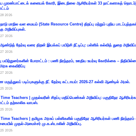
 முரண்பாட்டைக் களையக் கோரி, இடைநிலை ஆசிரியர்கள் 33 நாட்களாகத் தொடர்ந
ட்டம்
28 2026
்நாடு மாநில வள மையம் (State Resource Centre) திறப்பு மற்றும் புதிய பாடப்புத்தக
்த அறிவிப்புகள்.
27 2026
 ஆண்டுத் தேர்வு வரை திறன் இயக்கப் பயிற்சி நீட்டிப்பு: பள்ளிக் கல்வித் துறை அறிவிப்ப
27 2026
்பு பயிற்றுனர்களின் போராட்டம் : பணி நிரந்தரம், ஊதிய உயர்வு கோரிக்கை – நிதியில
 அரசு கைவிரிப்பு
27 2026
 மருத்துவப் படிப்புகளுக்கு நீட் தேர்வு கட்டாயம்: 2026-27 கல்வி ஆண்டில் அமல்.
25 2026
 Time Teachers | முதல்வரின் சிறப்பு மதிப்பெண்கள் அறிவிப்பு: பகுதிநேர ஆசிரியர்க
ட்டம் தற்காலிக வாபஸ்.
25 2026
 Time Teachers | தமிழக அரசுப் பள்ளிகளில் பகுதிநேர ஆசிரியர்கள் பணி நிரந்தரம் 
சபையில் முதல்-அமைச்சர் மு.க.ஸ்டாலின் அறிவிப்பு.
25 2026