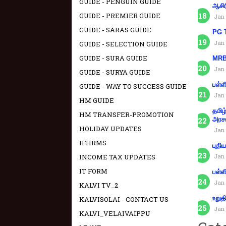
GUIDE - PENGUIN GUIDE
ஆசிர
GUIDE - PREMIER GUIDE
Jan 
GUIDE - SARAS GUIDE
PG T
Jan 
GUIDE - SELECTION GUIDE
GUIDE - SURA GUIDE
MRB 
Jan 
GUIDE - SURYA GUIDE
பள்ள
GUIDE - WAY TO SUCCESS GUIDE
Jan 
HM GUIDE
தமிழ
HM TRANSFER-PROMOTION
அரச
HOLIDAY UPDATES
Jan 
IFHRMS
புதி
INCOME TAX UPDATES
Jan 
IT FORM
பள்ள
Jan 
KALVI TV_2
உறுத
KALVISOLAI - CONTACT US
Jan 
KALVI_VELAIVAIPPU