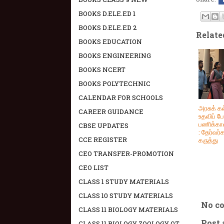
BOOKS D.ELE.ED 1
BOOKS D.ELE.ED 2
Relate
BOOKS EDUCATION
BOOKS ENGINEERING
BOOKS NCERT
BOOKS POLYTECHNIC
CALENDAR FOR SCHOOLS
அரசுக் கல
CAREER GUIDANCE
உதவிப் பே
பணிக்கா
CBSE UPDATES
: தேர்வர்
CCE REGISTER
கருத்து
CEO TRANSFER-PROMOTION
CEO LIST
CLASS 1 STUDY MATERIALS
CLASS 10 STUDY MATERIALS
No c
CLASS 11 BIOLOGY MATERIALS
Post
CLASS 11 BIOLOGY ZOOLOGY OT -