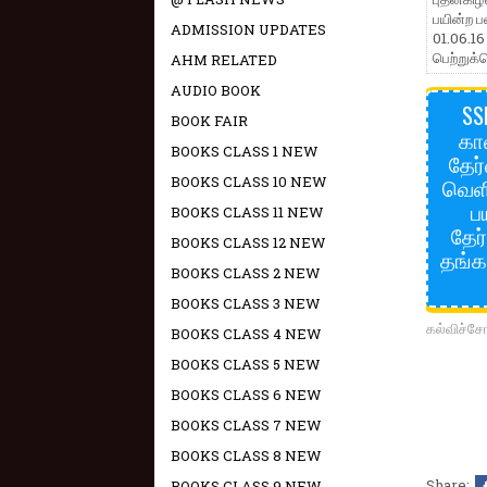
பயின்ற ப
ADMISSION UPDATES
01.06.16
பெற்றுக்
AHM RELATED
AUDIO BOOK
SS
BOOK FAIR
கா
BOOKS CLASS 1 NEW
தேர
வெளி
BOOKS CLASS 10 NEW
ப
BOOKS CLASS 11 NEW
தேர
BOOKS CLASS 12 NEW
தங்க
BOOKS CLASS 2 NEW
BOOKS CLASS 3 NEW
கல்விச்
BOOKS CLASS 4 NEW
BOOKS CLASS 5 NEW
BOOKS CLASS 6 NEW
BOOKS CLASS 7 NEW
BOOKS CLASS 8 NEW
Share:
BOOKS CLASS 9 NEW