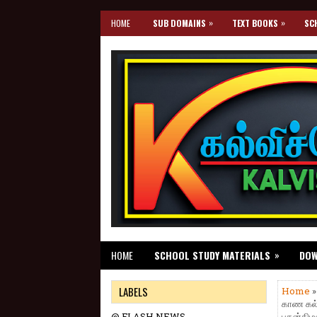
»
»
HOME
SUB DOMAINS
TEXT BOOKS
SC
»
HOME
SCHOOL STUDY MATERIALS
DO
LABELS
Home
காண கல்வ
@ FLASH NEWS
புதன்கிழ