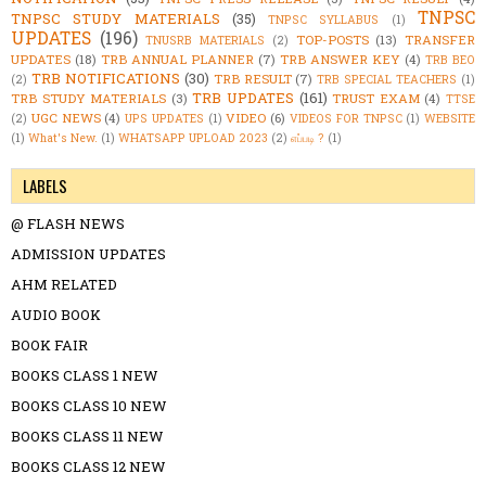
TNPSC
TNPSC STUDY MATERIALS
(35)
TNPSC SYLLABUS
(1)
UPDATES
(196)
TOP-POSTS
(13)
TRANSFER
TNUSRB MATERIALS
(2)
UPDATES
(18)
TRB ANNUAL PLANNER
(7)
TRB ANSWER KEY
(4)
TRB BEO
TRB NOTIFICATIONS
(30)
TRB RESULT
(7)
(2)
TRB SPECIAL TEACHERS
(1)
TRB UPDATES
(161)
TRB STUDY MATERIALS
(3)
TRUST EXAM
(4)
TTSE
UGC NEWS
(4)
VIDEO
(6)
(2)
UPS UPDATES
(1)
VIDEOS FOR TNPSC
(1)
WEBSITE
(1)
What's New.
(1)
WHATSAPP UPLOAD 2023
(2)
எப்படி ?
(1)
LABELS
@ FLASH NEWS
ADMISSION UPDATES
AHM RELATED
AUDIO BOOK
BOOK FAIR
BOOKS CLASS 1 NEW
BOOKS CLASS 10 NEW
BOOKS CLASS 11 NEW
BOOKS CLASS 12 NEW