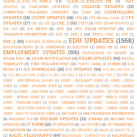
CLASS_12_ZOO_OT_TEM_2
(13)
CLASS_12_ZOOLOGY_TM
(3)
CMAT
COLLEGE UPDATES
(25)
COACHING CENTRES
(7)
UPDATES
(1)
COUNSELLING
COMPUTER TEACHERS UPDATES
(11)
CoSE
(11)
UPDATES
(28)
COURT UPDATES
(28)
CPS
CPS
(5)
CPS Missing Credit
(1)
UPDATES
(27)
CSE_2
(55)
CTET
(3)
CRC
(1)
CSE
(2)
CUET EXAM UPDATES
(1)
D.A G.O
(5)
D.A NEWS
(8)
DEE
(11)
DEO EXAM UPDATES
(21)
DEO
TRANSFER-PROMOTION
(7)
DGE_2
(14)
DGE
(1)
DRESS_CODE
(1)
DSE
(1)
EDU UPDATES
(1568)
DSE_2
(85)
E-BOOKS DOWNLOAD
(1)
EDUCATION NEWS
(1)
EL SURRENDER
(1)
ELECTION
(2)
EMAIL ME
(1)
EMIS
(2)
EMPLOYMENT UPDATES
(506)
EQUIVALENCE OF DEGREE
(2)
EXAM UPDATES
(84)
EXAM ESLC
(8)
EXAM NOTIFICATION
(16)
EXCEL
TEMPLATE
(3)
FIND TEACHER POST
(10)
FORMS
(5)
G.K
FONTS -TAMIL
(1)
G.O DOWNLOAD
(28)
G.O UPDATES
(94)
NEWS
(17)
G.O_NO_001-100_2
(1)
G.O_NO_101-200_2
(2)
G.O_NO_201-300_2
(1)
G.O_NO_601-700_2
(1)
GPF
(2)
GUIDE - ARIVUKKADAL BOOKS
(1)
GUIDE - BRILLIANT GUIDE
(1)
GUIDE - DEIVA
GUIDE
(1)
GUIDE - DOLPHIN GUIDE
(1)
GUIDE - DON GUIDE
(1)
GUIDE - FULL MARKS
GUIDE
(1)
GUIDE - GEM GUIDE
(1)
GUIDE - JAMES GUIDE
(1)
GUIDE - JESVIN GUIDE
(1)
GUIDE - KONAR GUIDE
(1)
GUIDE - LOYOLA GUIDE
(1)
GUIDE - MERCY GUIDE
(1)
GUIDE - PENGUIN GUIDE
(1)
GUIDE - PREMIER GUIDE
(1)
GUIDE - SARAS GUIDE
(1)
GUIDE - SELECTION GUIDE
(1)
GUIDE - SURA GUIDE
(1)
GUIDE - SURYA GUIDE
(1)
HM TRANSFER-PROMOTION
GUIDE - WAY TO SUCCESS GUIDE
(1)
HM GUIDE
(1)
HOLIDAY UPDATES
(23)
(6)
HOLIDAY G.O
(5)
IFHRMS
(3)
INCOME TAX
IT FORM
(26)
UPDATES
(3)
IT UPDATES
(4)
JACTO GEO
(4)
JD TRANSFER-
PROMOTION
(4)
JEE NCHM UPDATES
(1)
JEE UPDATES
(2)
KALVI
(1)
KALVI TV_2
KALVI_VELAIVAIPPU
(89)
KALVISOLAI
(2)
KALVISOLAI - CONTACT US
(1)