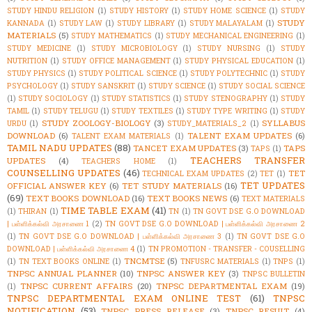
STUDY HINDU RELIGION
(1)
STUDY HISTORY
(1)
STUDY HOME SCIENCE
(1)
STUDY
STUDY
KANNADA
(1)
STUDY LAW
(1)
STUDY LIBRARY
(1)
STUDY MALAYALAM
(1)
MATERIALS
(5)
STUDY MATHEMATICS
(1)
STUDY MECHANICAL ENGINEERING
(1)
STUDY MEDICINE
(1)
STUDY MICROBIOLOGY
(1)
STUDY NURSING
(1)
STUDY
NUTRITION
(1)
STUDY OFFICE MANAGEMENT
(1)
STUDY PHYSICAL EDUCATION
(1)
STUDY PHYSICS
(1)
STUDY POLITICAL SCIENCE
(1)
STUDY POLYTECHNIC
(1)
STUDY
PSYCHOLOGY
(1)
STUDY SANSKRIT
(1)
STUDY SCIENCE
(1)
STUDY SOCIAL SCIENCE
(1)
STUDY SOCIOLOGY
(1)
STUDY STATISTICS
(1)
STUDY STENOGRAPHY
(1)
STUDY
TAMIL
(1)
STUDY TELUGU
(1)
STUDY TEXTILES
(1)
STUDY TYPE WRITING
(1)
STUDY
STUDY ZOOLOGY-BIOLOGY
(3)
SYLLABUS
URDU
(1)
STUDY_MATERIALS_2
(1)
DOWNLOAD
(6)
TALENT EXAM UPDATES
(6)
TALENT EXAM MATERIALS
(1)
TAMIL NADU UPDATES
(88)
TANCET EXAM UPDATES
(3)
TAPS
TAPS
(1)
TEACHERS TRANSFER
UPDATES
(4)
TEACHERS HOME
(1)
COUNSELLING UPDATES
(46)
TET
TECHNICAL EXAM UPDATES
(2)
TET
(1)
TET UPDATES
OFFICIAL ANSWER KEY
(6)
TET STUDY MATERIALS
(16)
(69)
TEXT BOOKS DOWNLOAD
(16)
TEXT BOOKS NEWS
(6)
TEXT MATERIALS
TIME TABLE EXAM
(41)
(1)
THIRAN
(1)
TN
(1)
TN GOVT DSE G.O DOWNLOAD
| பள்ளிக்கல்வி அரசாணை 1
(2)
TN GOVT DSE G.O DOWNLOAD | பள்ளிக்கல்வி அரசாணை 2
(1)
TN GOVT DSE G.O DOWNLOAD | பள்ளிக்கல்வி அரசாணை 3
(1)
TN GOVT DSE G.O
DOWNLOAD | பள்ளிக்கல்வி அரசாணை 4
(1)
TN PROMOTION - TRANSFER - COUSELLING
TNCMTSE
(5)
(1)
TN TEXT BOOKS ONLINE
(1)
TNFUSRC MATERIALS
(1)
TNPS
(1)
TNPSC ANNUAL PLANNER
(10)
TNPSC ANSWER KEY
(3)
TNPSC BULLETIN
TNPSC CURRENT AFFAIRS
(20)
TNPSC DEPARTMENTAL EXAM
(19)
(1)
TNPSC DEPARTMENTAL EXAM ONLINE TEST
(61)
TNPSC
NOTIFICATION
(53)
TNPSC PRESS RELEASE
(3)
TNPSC RESULT
(4)