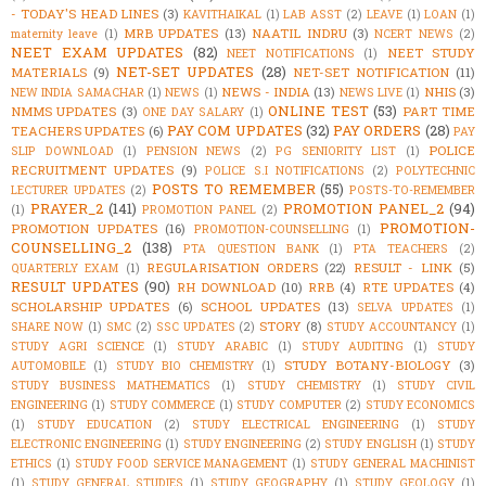
- TODAY'S HEAD LINES
(3)
KAVITHAIKAL
(1)
LAB ASST
(2)
LEAVE
(1)
LOAN
(1)
MRB UPDATES
(13)
NAATIL INDRU
(3)
maternity leave
(1)
NCERT NEWS
(2)
NEET EXAM UPDATES
(82)
NEET STUDY
NEET NOTIFICATIONS
(1)
NET-SET UPDATES
(28)
MATERIALS
(9)
NET-SET NOTIFICATION
(11)
NEWS - INDIA
(13)
NHIS
(3)
NEW INDIA SAMACHAR
(1)
NEWS
(1)
NEWS LIVE
(1)
ONLINE TEST
(53)
NMMS UPDATES
(3)
PART TIME
ONE DAY SALARY
(1)
PAY COM UPDATES
(32)
PAY ORDERS
(28)
TEACHERS UPDATES
(6)
PAY
POLICE
SLIP DOWNLOAD
(1)
PENSION NEWS
(2)
PG SENIORITY LIST
(1)
RECRUITMENT UPDATES
(9)
POLICE S.I NOTIFICATIONS
(2)
POLYTECHNIC
POSTS TO REMEMBER
(55)
LECTURER UPDATES
(2)
POSTS-TO-REMEMBER
PRAYER_2
(141)
PROMOTION PANEL_2
(94)
(1)
PROMOTION PANEL
(2)
PROMOTION-
PROMOTION UPDATES
(16)
PROMOTION-COUNSELLING
(1)
COUNSELLING_2
(138)
PTA QUESTION BANK
(1)
PTA TEACHERS
(2)
REGULARISATION ORDERS
(22)
RESULT - LINK
(5)
QUARTERLY EXAM
(1)
RESULT UPDATES
(90)
RH DOWNLOAD
(10)
RRB
(4)
RTE UPDATES
(4)
SCHOLARSHIP UPDATES
(6)
SCHOOL UPDATES
(13)
SELVA UPDATES
(1)
STORY
(8)
SHARE NOW
(1)
SMC
(2)
SSC UPDATES
(2)
STUDY ACCOUNTANCY
(1)
STUDY AGRI SCIENCE
(1)
STUDY ARABIC
(1)
STUDY AUDITING
(1)
STUDY
STUDY BOTANY-BIOLOGY
(3)
AUTOMOBILE
(1)
STUDY BIO CHEMISTRY
(1)
STUDY BUSINESS MATHEMATICS
(1)
STUDY CHEMISTRY
(1)
STUDY CIVIL
ENGINEERING
(1)
STUDY COMMERCE
(1)
STUDY COMPUTER
(2)
STUDY ECONOMICS
(1)
STUDY EDUCATION
(2)
STUDY ELECTRICAL ENGINEERING
(1)
STUDY
ELECTRONIC ENGINEERING
(1)
STUDY ENGINEERING
(2)
STUDY ENGLISH
(1)
STUDY
ETHICS
(1)
STUDY FOOD SERVICE MANAGEMENT
(1)
STUDY GENERAL MACHINIST
(1)
STUDY GENERAL STUDIES
(1)
STUDY GEOGRAPHY
(1)
STUDY GEOLOGY
(1)