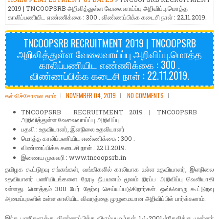
2019 | TNCOOPSRB அறிவித்துள்ள வேலைவாய்ப்பு அறிவிப்பு.மொத்த
காலிப்பணியிட எண்ணிக்கை : 300 . விண்ணப்பிக்க கடைசி நாள் : 22.11.2019.
TNCOOPSRB RECRUITMENT 2019 | TNCOOPSRB
அறிவித்துள்ள வேலைவாய்ப்பு அறிவிப்பு.மொத்த
காலிப்பணியிட எண்ணிக்கை : 300 .
விண்ணப்பிக்க கடைசி நாள் : 22.11.2019.
கல்விச்சோலை.காம்
NOVEMBER 04, 2019
NO COMMENTS
TNCOOPSRB RECRUITMENT 2019 | TNCOOPSRB
அறிவித்துள்ள வேலைவாய்ப்பு அறிவிப்பு.
பதவி : உதவியாளர், இளநிலை உதவியாளர்
மொத்த காலிப்பணியிட எண்ணிக்கை : 300 .
விண்ணப்பிக்க கடைசி நாள் : 22.11.2019.
இணைய முகவரி : www.tncoopsrb.in
தமிழக கூட்டுறவு சங்கங்கள், வங்கிகளில் காலியாக உள்ள உதவியாளர், இளநிலை
உதவியாளர் பணியிடங்களை நேரடி நியமனம் மூலம் நிரப்ப அறிவிப்பு வெளியாகி
உள்ளது. மொத்தம் 300 பேர் தேர்வு செய்யப்படுகிறார்கள். ஒவ்வொரு கூட்டுறவு
அமைப்புகளில் உள்ள காலியிட விவரத்தை முழுமையான அறிவிப்பில் பார்க்கலாம்.
இந்த பணிகளுக்கு விண்ணப்பிக்க விரும்புபவர்கள் 1-1-2001-ந்தேதிக்கு முன்னர்