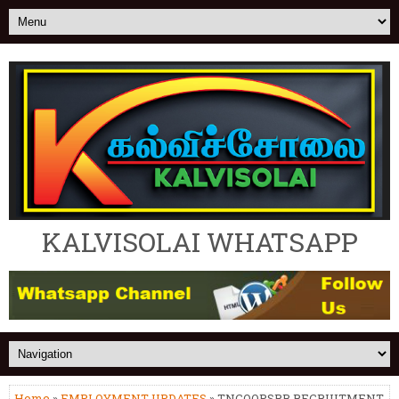
KALVISOLAI WHATSAPP
Home
»
EMPLOYMENT UPDATES
» TNCOOPSRB RECRUITMENT