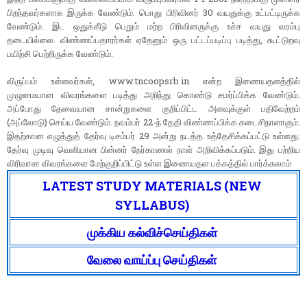
பிறந்தவர்களாக இருக்க வேண்டும். பொது பிரிவினர் 30 வயதுக்கு உட்பட்டிருக்க
வேண்டும். இட ஒதுக்கீடு பெறும் மற்ற பிரிவினருக்கு உச்ச வயது வரம்பு
தடையில்லை. விண்ணப்பதாரர்கள் ஏதேனும் ஒரு பட்டப்படிப்பு படித்து, கூட்டுறவு
பயிற்சி பெற்றிருக்க வேண்டும்.
விருப்பம் உள்ளவர்கள், www.tncoopsrb.in என்ற இணையதளத்தில்
முழுமையான விவரங்களை படித்து அறிந்து கொண்டு சமர்ப்பிக்க வேண்டும்.
அப்போது தேவையான சான்றுகளை குறிப்பிட்ட அளவுக்குள் பதிவேற்றம்
(அப்லோடு) செய்ய வேண்டும். நவம்பர் 22-ந் தேதி விண்ணப்பிக்க கடைசிநாளாகும்.
இதற்கான எழுத்துத் தேர்வு டிசம்பர் 29 அன்று நடத்த உத்தேசிக்கப்பட்டு உள்ளது.
தேர்வு முடிவு வெளியான பின்னர் நேர்காணல் நாள் அறிவிக்கப்படும். இது பற்றிய
விரிவான விவரங்களை மேற்குறிப்பிட்டு உள்ள இணையதள பக்கத்தில் பார்க்கலாம்
LATEST STUDY MATERIALS (NEW
SYLLABUS)
முக்கிய கல்விச்செய்திகள்
வேலை வாய்ப்பு செய்திகள்