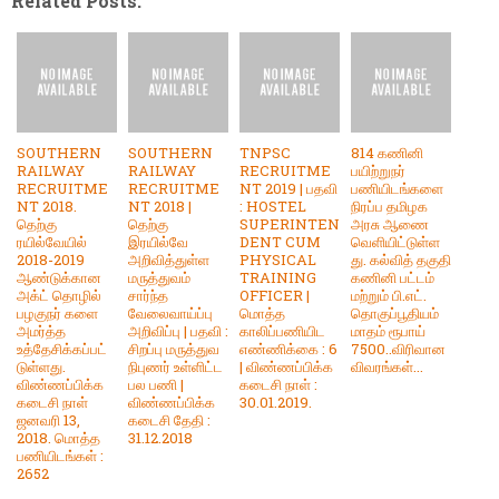
Related Posts:
SOUTHERN
SOUTHERN
TNPSC
814 கணினி
RAILWAY
RAILWAY
RECRUITME
பயிற்றுநர்
RECRUITME
RECRUITME
NT 2019 | பதவி
பணியிடங்களை
NT 2018.
NT 2018 |
: HOSTEL
நிரப்ப தமிழக
தெற்கு
தெற்கு
SUPERINTEN
அரசு ஆணை
ரயில்வேயில்
இரயில்வே
DENT CUM
வெளியிட்டுள்ள
2018-2019
அறிவித்துள்ள
PHYSICAL
து. கல்வித் தகுதி
ஆண்டுக்கான
மருத்துவம்
TRAINING
கணினி பட்டம்
அக்ட் தொழில்
சார்ந்த
OFFICER |
மற்றும் பி.எட்.
பழகுநர் களை
வேலைவாய்ப்பு
மொத்த
தொகுப்பூதியம்
அமர்த்த
அறிவிப்பு | பதவி :
காலிப்பணியிட
மாதம் ரூபாய்
உத்தேசிக்கப்பட்
சிறப்பு மருத்துவ
எண்ணிக்கை : 6
7500..விரிவான
டுள்ளது.
நிபுணர் உள்ளிட்ட
| விண்ணப்பிக்க
விவரங்கள்...
விண்ணப்பிக்க
பல பணி |
கடைசி நாள் :
கடைசி நாள்
விண்ணப்பிக்க
30.01.2019.
ஜனவரி 13,
கடைசி தேதி :
2018. மொத்த
31.12.2018
பணியிடங்கள் :
2652