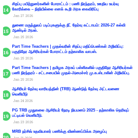
சிறப்பு பயிற்றுனர்களின் போராட்டம் : பணி நிரந்தரம், ஊதிய உயர்வு
கோரிக்கை – நிதியில்லை எனக் கூறி அரசு கைவிரிப்பு
Jan 27 2026
துணை மருத்துவப் படிப்புகளுக்கு நீட் தேர்வு கட்டாயம்: 2026-27 கல்வி
ஆண்டில் அமல்.
Jan 25 2026
Part Time Teachers | முதல்வரின் சிறப்பு மதிப்பெண்கள் அறிவிப்பு:
பகுதிநேர ஆசிரியர்கள் போராட்டம் தற்காலிக வாபஸ்.
Jan 25 2026
Part Time Teachers | தமிழக அரசுப் பள்ளிகளில் பகுதிநேர ஆசிரியர்கள்
பணி நிரந்தரம் - சட்டசபையில் முதல்-அமைச்சர் மு.க.ஸ்டாலின் அறிவிப்பு.
Jan 25 2026
ஆசிரியா் தோ்வு வாரியத்தின் (TRB) ஆண்டுத் தோ்வு அட்டவணை
வெளியீடு
Jan 24 2026
PG TRB முதுகலை ஆசிரியர் நேரடி நியமனம் 2025 - தற்காலிக தெரிவுப்
பட்டியல் வெளியீடு.
Jan 23 2026
MRB நர்சிங் உதவியாளர் பணிக்கு விண்ணப்பிக்க அழைப்பு
Jan 21 2026