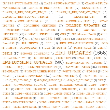
CLASS 9 STUDY
CLASS 7 STUDY MATERIALS
(2)
CLASS 8 STUDY MATERIALS
(2)
MATERIALS
(3)
CLASS_11_BIO_ZOO_OT_TM_2
(12)
CLASS_11_OT
(4)
CLASS_12_BIO_BOT_OT_EM_2
(10)
CLASS_12_BIO_BOT_OT_TM_2
(10)
CLASS_12_BIO_ZOO_OT_TEM_2
(12)
CLASS_12_OT
(6)
CLASS_12_ZOO_OT_TEM_2
(13)
CLASS_12_ZOOLOGY_TM
(3)
CMAT
COLLEGE UPDATES
(25)
COACHING CENTRES
(7)
UPDATES
(1)
COUNSELLING
COMPUTER TEACHERS UPDATES
(11)
CoSE
(11)
UPDATES
(28)
COURT UPDATES
(28)
CPS
CPS
(5)
CPS Missing Credit
(1)
UPDATES
(27)
CSE_2
(55)
CTET
(3)
CRC
(1)
CSE
(2)
CUET EXAM UPDATES
(1)
D.A G.O
(5)
D.A NEWS
(8)
DEE
(11)
DEO EXAM UPDATES
(21)
DEO
TRANSFER-PROMOTION
(7)
DGE_2
(14)
DGE
(1)
DRESS_CODE
(1)
DSE
(1)
EDU UPDATES
(1568)
DSE_2
(85)
E-BOOKS DOWNLOAD
(1)
EDUCATION NEWS
(1)
EL SURRENDER
(1)
ELECTION
(2)
EMAIL ME
(1)
EMIS
(2)
EMPLOYMENT UPDATES
(506)
EQUIVALENCE OF DEGREE
(2)
EXAM UPDATES
(84)
EXAM ESLC
(8)
EXAM NOTIFICATION
(16)
EXCEL
TEMPLATE
(3)
FIND TEACHER POST
(10)
FORMS
(5)
G.K
FONTS -TAMIL
(1)
G.O DOWNLOAD
(28)
G.O UPDATES
(94)
NEWS
(17)
G.O_NO_001-100_2
(1)
G.O_NO_101-200_2
(2)
G.O_NO_201-300_2
(1)
G.O_NO_601-700_2
(1)
GPF
(2)
GUIDE - ARIVUKKADAL BOOKS
(1)
GUIDE - BRILLIANT GUIDE
(1)
GUIDE - DEIVA
GUIDE
(1)
GUIDE - DOLPHIN GUIDE
(1)
GUIDE - DON GUIDE
(1)
GUIDE - FULL MARKS
GUIDE
(1)
GUIDE - GEM GUIDE
(1)
GUIDE - JAMES GUIDE
(1)
GUIDE - JESVIN GUIDE
(1)
GUIDE - KONAR GUIDE
(1)
GUIDE - LOYOLA GUIDE
(1)
GUIDE - MERCY GUIDE
(1)
GUIDE - PENGUIN GUIDE
(1)
GUIDE - PREMIER GUIDE
(1)
GUIDE - SARAS GUIDE
(1)
GUIDE - SELECTION GUIDE
(1)
GUIDE - SURA GUIDE
(1)
GUIDE - SURYA GUIDE
(1)