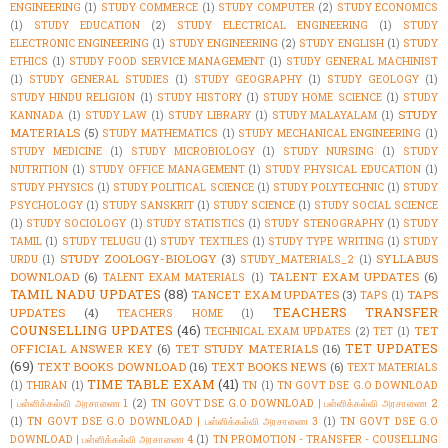
ENGINEERING
(1)
STUDY COMMERCE
(1)
STUDY COMPUTER
(2)
STUDY ECONOMICS
(1)
STUDY EDUCATION
(2)
STUDY ELECTRICAL ENGINEERING
(1)
STUDY
ELECTRONIC ENGINEERING
(1)
STUDY ENGINEERING
(2)
STUDY ENGLISH
(1)
STUDY
ETHICS
(1)
STUDY FOOD SERVICE MANAGEMENT
(1)
STUDY GENERAL MACHINIST
(1)
STUDY GENERAL STUDIES
(1)
STUDY GEOGRAPHY
(1)
STUDY GEOLOGY
(1)
STUDY HINDU RELIGION
(1)
STUDY HISTORY
(1)
STUDY HOME SCIENCE
(1)
STUDY
STUDY
KANNADA
(1)
STUDY LAW
(1)
STUDY LIBRARY
(1)
STUDY MALAYALAM
(1)
MATERIALS
(5)
STUDY MATHEMATICS
(1)
STUDY MECHANICAL ENGINEERING
(1)
STUDY MEDICINE
(1)
STUDY MICROBIOLOGY
(1)
STUDY NURSING
(1)
STUDY
NUTRITION
(1)
STUDY OFFICE MANAGEMENT
(1)
STUDY PHYSICAL EDUCATION
(1)
STUDY PHYSICS
(1)
STUDY POLITICAL SCIENCE
(1)
STUDY POLYTECHNIC
(1)
STUDY
PSYCHOLOGY
(1)
STUDY SANSKRIT
(1)
STUDY SCIENCE
(1)
STUDY SOCIAL SCIENCE
(1)
STUDY SOCIOLOGY
(1)
STUDY STATISTICS
(1)
STUDY STENOGRAPHY
(1)
STUDY
TAMIL
(1)
STUDY TELUGU
(1)
STUDY TEXTILES
(1)
STUDY TYPE WRITING
(1)
STUDY
STUDY ZOOLOGY-BIOLOGY
(3)
SYLLABUS
URDU
(1)
STUDY_MATERIALS_2
(1)
DOWNLOAD
(6)
TALENT EXAM UPDATES
(6)
TALENT EXAM MATERIALS
(1)
TAMIL NADU UPDATES
(88)
TANCET EXAM UPDATES
(3)
TAPS
TAPS
(1)
TEACHERS TRANSFER
UPDATES
(4)
TEACHERS HOME
(1)
COUNSELLING UPDATES
(46)
TET
TECHNICAL EXAM UPDATES
(2)
TET
(1)
TET UPDATES
OFFICIAL ANSWER KEY
(6)
TET STUDY MATERIALS
(16)
(69)
TEXT BOOKS DOWNLOAD
(16)
TEXT BOOKS NEWS
(6)
TEXT MATERIALS
TIME TABLE EXAM
(41)
(1)
THIRAN
(1)
TN
(1)
TN GOVT DSE G.O DOWNLOAD
| பள்ளிக்கல்வி அரசாணை 1
(2)
TN GOVT DSE G.O DOWNLOAD | பள்ளிக்கல்வி அரசாணை 2
(1)
TN GOVT DSE G.O DOWNLOAD | பள்ளிக்கல்வி அரசாணை 3
(1)
TN GOVT DSE G.O
DOWNLOAD | பள்ளிக்கல்வி அரசாணை 4
(1)
TN PROMOTION - TRANSFER - COUSELLING