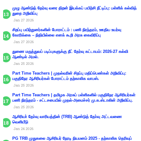
முழு ஆண்டுத் தேர்வு வரை திறன் இயக்கப் பயிற்சி நீட்டிப்பு: பள்ளிக் கல்வித்
துறை அறிவிப்பு
Jan 27 2026
சிறப்பு பயிற்றுனர்களின் போராட்டம் : பணி நிரந்தரம், ஊதிய உயர்வு
கோரிக்கை – நிதியில்லை எனக் கூறி அரசு கைவிரிப்பு
Jan 27 2026
துணை மருத்துவப் படிப்புகளுக்கு நீட் தேர்வு கட்டாயம்: 2026-27 கல்வி
ஆண்டில் அமல்.
Jan 25 2026
Part Time Teachers | முதல்வரின் சிறப்பு மதிப்பெண்கள் அறிவிப்பு:
பகுதிநேர ஆசிரியர்கள் போராட்டம் தற்காலிக வாபஸ்.
Jan 25 2026
Part Time Teachers | தமிழக அரசுப் பள்ளிகளில் பகுதிநேர ஆசிரியர்கள்
பணி நிரந்தரம் - சட்டசபையில் முதல்-அமைச்சர் மு.க.ஸ்டாலின் அறிவிப்பு.
Jan 25 2026
ஆசிரியா் தோ்வு வாரியத்தின் (TRB) ஆண்டுத் தோ்வு அட்டவணை
வெளியீடு
Jan 24 2026
PG TRB முதுகலை ஆசிரியர் நேரடி நியமனம் 2025 - தற்காலிக தெரிவுப்