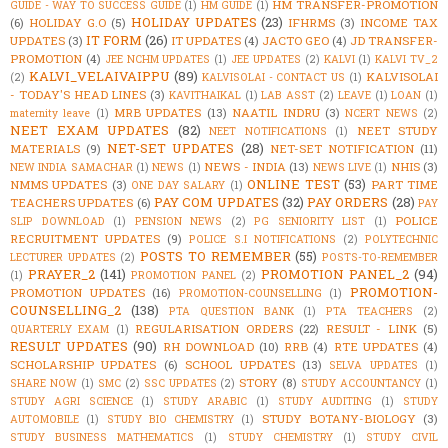
HM TRANSFER-PROMOTION
GUIDE - WAY TO SUCCESS GUIDE
(1)
HM GUIDE
(1)
HOLIDAY UPDATES
(23)
(6)
HOLIDAY G.O
(5)
IFHRMS
(3)
INCOME TAX
IT FORM
(26)
UPDATES
(3)
IT UPDATES
(4)
JACTO GEO
(4)
JD TRANSFER-
PROMOTION
(4)
JEE NCHM UPDATES
(1)
JEE UPDATES
(2)
KALVI
(1)
KALVI TV_2
KALVI_VELAIVAIPPU
(89)
KALVISOLAI
(2)
KALVISOLAI - CONTACT US
(1)
- TODAY'S HEAD LINES
(3)
KAVITHAIKAL
(1)
LAB ASST
(2)
LEAVE
(1)
LOAN
(1)
MRB UPDATES
(13)
NAATIL INDRU
(3)
maternity leave
(1)
NCERT NEWS
(2)
NEET EXAM UPDATES
(82)
NEET STUDY
NEET NOTIFICATIONS
(1)
NET-SET UPDATES
(28)
MATERIALS
(9)
NET-SET NOTIFICATION
(11)
NEWS - INDIA
(13)
NHIS
(3)
NEW INDIA SAMACHAR
(1)
NEWS
(1)
NEWS LIVE
(1)
ONLINE TEST
(53)
NMMS UPDATES
(3)
PART TIME
ONE DAY SALARY
(1)
PAY COM UPDATES
(32)
PAY ORDERS
(28)
TEACHERS UPDATES
(6)
PAY
POLICE
SLIP DOWNLOAD
(1)
PENSION NEWS
(2)
PG SENIORITY LIST
(1)
RECRUITMENT UPDATES
(9)
POLICE S.I NOTIFICATIONS
(2)
POLYTECHNIC
POSTS TO REMEMBER
(55)
LECTURER UPDATES
(2)
POSTS-TO-REMEMBER
PRAYER_2
(141)
PROMOTION PANEL_2
(94)
(1)
PROMOTION PANEL
(2)
PROMOTION-
PROMOTION UPDATES
(16)
PROMOTION-COUNSELLING
(1)
COUNSELLING_2
(138)
PTA QUESTION BANK
(1)
PTA TEACHERS
(2)
REGULARISATION ORDERS
(22)
RESULT - LINK
(5)
QUARTERLY EXAM
(1)
RESULT UPDATES
(90)
RH DOWNLOAD
(10)
RRB
(4)
RTE UPDATES
(4)
SCHOLARSHIP UPDATES
(6)
SCHOOL UPDATES
(13)
SELVA UPDATES
(1)
STORY
(8)
SHARE NOW
(1)
SMC
(2)
SSC UPDATES
(2)
STUDY ACCOUNTANCY
(1)
STUDY AGRI SCIENCE
(1)
STUDY ARABIC
(1)
STUDY AUDITING
(1)
STUDY
STUDY BOTANY-BIOLOGY
(3)
AUTOMOBILE
(1)
STUDY BIO CHEMISTRY
(1)
STUDY BUSINESS MATHEMATICS
(1)
STUDY CHEMISTRY
(1)
STUDY CIVIL