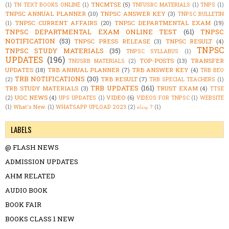
TNCMTSE
(5)
(1)
TN TEXT BOOKS ONLINE
(1)
TNFUSRC MATERIALS
(1)
TNPS
(1)
TNPSC ANNUAL PLANNER
(10)
TNPSC ANSWER KEY
(3)
TNPSC BULLETIN
TNPSC CURRENT AFFAIRS
(20)
TNPSC DEPARTMENTAL EXAM
(19)
(1)
TNPSC DEPARTMENTAL EXAM ONLINE TEST
(61)
TNPSC
NOTIFICATION
(53)
TNPSC PRESS RELEASE
(3)
TNPSC RESULT
(4)
TNPSC
TNPSC STUDY MATERIALS
(35)
TNPSC SYLLABUS
(1)
UPDATES
(196)
TOP-POSTS
(13)
TRANSFER
TNUSRB MATERIALS
(2)
UPDATES
(18)
TRB ANNUAL PLANNER
(7)
TRB ANSWER KEY
(4)
TRB BEO
TRB NOTIFICATIONS
(30)
TRB RESULT
(7)
(2)
TRB SPECIAL TEACHERS
(1)
TRB UPDATES
(161)
TRB STUDY MATERIALS
(3)
TRUST EXAM
(4)
TTSE
UGC NEWS
(4)
VIDEO
(6)
(2)
UPS UPDATES
(1)
VIDEOS FOR TNPSC
(1)
WEBSITE
(1)
What's New.
(1)
WHATSAPP UPLOAD 2023
(2)
எப்படி ?
(1)
LABELS
@ FLASH NEWS
ADMISSION UPDATES
AHM RELATED
AUDIO BOOK
BOOK FAIR
BOOKS CLASS 1 NEW