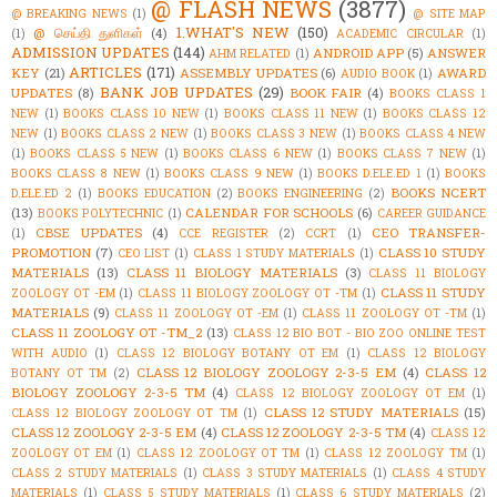
@ FLASH NEWS
(3877)
@ BREAKING NEWS
(1)
@ SITE MAP
1.WHAT'S NEW
(150)
@ செய்தி துளிகள்
(4)
(1)
ACADEMIC CIRCULAR
(1)
ADMISSION UPDATES
(144)
ANDROID APP
(5)
ANSWER
AHM RELATED
(1)
ARTICLES
(171)
KEY
(21)
ASSEMBLY UPDATES
(6)
AWARD
AUDIO BOOK
(1)
BANK JOB UPDATES
(29)
UPDATES
(8)
BOOK FAIR
(4)
BOOKS CLASS 1
NEW
(1)
BOOKS CLASS 10 NEW
(1)
BOOKS CLASS 11 NEW
(1)
BOOKS CLASS 12
NEW
(1)
BOOKS CLASS 2 NEW
(1)
BOOKS CLASS 3 NEW
(1)
BOOKS CLASS 4 NEW
(1)
BOOKS CLASS 5 NEW
(1)
BOOKS CLASS 6 NEW
(1)
BOOKS CLASS 7 NEW
(1)
BOOKS CLASS 8 NEW
(1)
BOOKS CLASS 9 NEW
(1)
BOOKS D.ELE.ED 1
(1)
BOOKS
BOOKS NCERT
D.ELE.ED 2
(1)
BOOKS EDUCATION
(2)
BOOKS ENGINEERING
(2)
(13)
CALENDAR FOR SCHOOLS
(6)
BOOKS POLYTECHNIC
(1)
CAREER GUIDANCE
CBSE UPDATES
(4)
CEO TRANSFER-
(1)
CCE REGISTER
(2)
CCRT
(1)
PROMOTION
(7)
CLASS 10 STUDY
CEO LIST
(1)
CLASS 1 STUDY MATERIALS
(1)
MATERIALS
(13)
CLASS 11 BIOLOGY MATERIALS
(3)
CLASS 11 BIOLOGY
CLASS 11 STUDY
ZOOLOGY OT -EM
(1)
CLASS 11 BIOLOGY ZOOLOGY OT -TM
(1)
MATERIALS
(9)
CLASS 11 ZOOLOGY OT -EM
(1)
CLASS 11 ZOOLOGY OT -TM
(1)
CLASS 11 ZOOLOGY OT -TM_2
(13)
CLASS 12 BIO BOT - BIO ZOO ONLINE TEST
WITH AUDIO
(1)
CLASS 12 BIOLOGY BOTANY OT EM
(1)
CLASS 12 BIOLOGY
CLASS 12 BIOLOGY ZOOLOGY 2-3-5 EM
(4)
CLASS 12
BOTANY OT TM
(2)
BIOLOGY ZOOLOGY 2-3-5 TM
(4)
CLASS 12 BIOLOGY ZOOLOGY OT EM
(1)
CLASS 12 STUDY MATERIALS
(15)
CLASS 12 BIOLOGY ZOOLOGY OT TM
(1)
CLASS 12 ZOOLOGY 2-3-5 EM
(4)
CLASS 12 ZOOLOGY 2-3-5 TM
(4)
CLASS 12
ZOOLOGY OT EM
(1)
CLASS 12 ZOOLOGY OT TM
(1)
CLASS 12 ZOOLOGY TM
(1)
CLASS 2 STUDY MATERIALS
(1)
CLASS 3 STUDY MATERIALS
(1)
CLASS 4 STUDY
MATERIALS
(1)
CLASS 5 STUDY MATERIALS
(1)
CLASS 6 STUDY MATERIALS
(2)