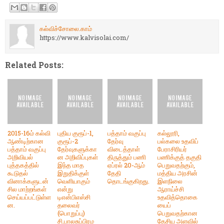
கல்விச்சோலை.காம்
https://www.kalvisolai.com/
Related Posts:
2015-16ம் கல்வி
புதிய குரூப்-1,
பத்தாம் வகுப்பு
கல்லூரி,
ஆண்டிற்கான
குரூப்-2
தேர்வு
பல்கலை உதவிப்
பத்தாம் வகுப்பு
தேர்வுகளுக்கா
விடைத்தாள்
பேராசிரியர்
அறிவியல்
ன அறிவிப்புகள்
திருத்தும் பணி
பணிக்குத் தகுதி
புத்தகத்தில்
இந்த மாத
ஏப்ரல் 20-ஆம்
பெறுவதற்கும்,
கூடுதல்
இறுதிக்குள்
தேதி
மத்திய அரசின்
வினாக்களுடன்
வெளியாகும்
தொடங்குகிறது.
இளநிலை
சில மாற்றங்கள்
என்று
ஆராய்ச்சி
செய்யப்பட்டுள்ள
டிஎன்பிஎஸ்சி
உதவித்தொகை
ன.
தலைவர்
யைப்
(பொறுப்பு)
பெறுவதற்கான
சி.பாலசுப்பிரம
தேசிய அளவில்