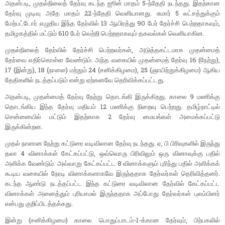
அதன்படி, முதல்நிலைத் தேர்வு கடந்த ஜூன் மாதம் 5-ந்தேதி நடந்தது. இதற்கான
தேர்வு முடிவு அதே மாதம் 22-ந்தேதி வெளியானது. சுமார் 5 லட்சத்துக்கும்
மேற்பட்டோர் எழுதிய இந்த தேர்வில் 13 ஆயிரத்து 90 பேர் தேர்ச்சி பெற்றதாகவும்,
தமிழகத்தில் மட்டும் 610 பேர் வெற்றி பெற்றதாகவும் தகவல்கள் வெளியாகின.
முதல்நிலைத் தேர்வில் தேர்ச்சி பெற்றவர்கள், அடுத்தகட்டமாக முதன்மைத்
தேர்வை எதிர்கொள்ள வேண்டும். அந்த வகையில் முதன்மைத் தேர்வு 16 (நேற்று),
17 (இன்று), 18 (நாளை) மற்றும் 24 (சனிக்கிழமை), 25 (ஞாயிற்றுக்கிழமை) ஆகிய
தேதிகளில் நடத்தப்படும் என்று ஏற்கனவே தெரிவிக்கப்பட்டது.
அதன்படி, முதன்மைத் தேர்வு நேற்று தொடங்கி இருக்கிறது. காலை 9 மணிக்கு
தொடங்கிய இந்த தேர்வு மதியம் 12 மணிக்கு நிறைவு பெற்றது. தமிழ்நாட்டில்
சென்னையில் மட்டும் இதற்காக 2 தேர்வு மையங்கள் அமைக்கப்பட்டு
இருக்கின்றன.
முதல் நாளான நேற்று கட்டுரை வடிவிலான தேர்வு நடந்தது. ஏ, பி பிரிவுகளில் இருந்து
தலா 4 வினாக்கள் கேட்கப்பட்டு, ஒவ்வொரு பிரிவிலும் ஒரு வினாவுக்கு பதில்
அளிக்க வேண்டும். அவ்வாறு கேட்கப்பட்ட 8 வினாக்களும் புரிந்து பதில் அளிக்கக்
கூடிய வகையில் நேரடி வினாக்களாகவே இருந்ததாக தேர்வர்கள் தெரிவித்தனர்.
கடந்த ஆண்டு நடத்தப்பட்ட இந்த கட்டுரை வடிவிலான தேர்வில் கேட்கப்பட்ட
வினாக்கள் அனைத்தும் புரியாமல் இருந்ததாக அப்போது தேர்வர்கள் புலம்பினர்
என்பது குறிப்பிடத்தக்கது.
இன்று (சனிக்கிழமை) காலை பொதுப்பாடம்-1-க்கான தேர்வும், பிற்பகலில்