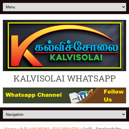
KALVISOLAI WHATSAPP
Home
»
@ FLASH NEWS
,
EDU UPDATES
» CoSE - Employability