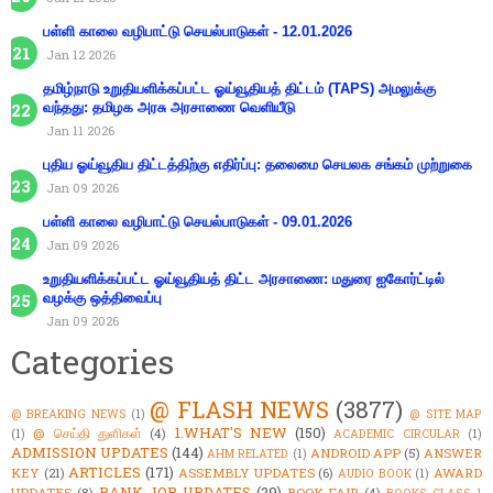
பள்ளி காலை வழிபாட்டு செயல்பாடுகள் - 12.01.2026
Jan 12 2026
தமிழ்நாடு உறுதியளிக்கப்பட்ட ஓய்வூதியத் திட்டம் (TAPS) அமலுக்கு
வந்தது: தமிழக அரசு அரசாணை வெளியீடு
Jan 11 2026
புதிய ஓய்வூதிய திட்டத்திற்கு எதிர்ப்பு: தலைமை செயலக சங்கம் முற்றுகை
Jan 09 2026
பள்ளி காலை வழிபாட்டு செயல்பாடுகள் - 09.01.2026
Jan 09 2026
உறுதியளிக்கப்பட்ட ஓய்வூதியத் திட்ட அரசாணை: மதுரை ஐகோர்ட்டில்
வழக்கு ஒத்திவைப்பு
Jan 09 2026
Categories
@ FLASH NEWS
(3877)
@ BREAKING NEWS
(1)
@ SITE MAP
1.WHAT'S NEW
(150)
@ செய்தி துளிகள்
(4)
(1)
ACADEMIC CIRCULAR
(1)
ADMISSION UPDATES
(144)
ANDROID APP
(5)
ANSWER
AHM RELATED
(1)
ARTICLES
(171)
KEY
(21)
ASSEMBLY UPDATES
(6)
AWARD
AUDIO BOOK
(1)
BANK JOB UPDATES
(29)
UPDATES
(8)
BOOK FAIR
(4)