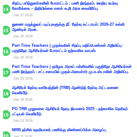
சிறப்பு பயிற்றுனர்களின் போராட்டம் : பணி நிரந்தரம், ஊதிய உயர்வு
கோரிக்கை – நிதியில்லை எனக் கூறி அரசு கைவிரிப்பு
Jan 27 2026
துணை மருத்துவப் படிப்புகளுக்கு நீட் தேர்வு கட்டாயம்: 2026-27 கல்வி
ஆண்டில் அமல்.
Jan 25 2026
Part Time Teachers | முதல்வரின் சிறப்பு மதிப்பெண்கள் அறிவிப்பு:
பகுதிநேர ஆசிரியர்கள் போராட்டம் தற்காலிக வாபஸ்.
Jan 25 2026
Part Time Teachers | தமிழக அரசுப் பள்ளிகளில் பகுதிநேர ஆசிரியர்கள்
பணி நிரந்தரம் - சட்டசபையில் முதல்-அமைச்சர் மு.க.ஸ்டாலின் அறிவிப்பு.
Jan 25 2026
ஆசிரியா் தோ்வு வாரியத்தின் (TRB) ஆண்டுத் தோ்வு அட்டவணை
வெளியீடு
Jan 24 2026
PG TRB முதுகலை ஆசிரியர் நேரடி நியமனம் 2025 - தற்காலிக தெரிவுப்
பட்டியல் வெளியீடு.
Jan 23 2026
MRB நர்சிங் உதவியாளர் பணிக்கு விண்ணப்பிக்க அழைப்பு
Jan 21 2026