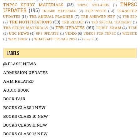
TNPSC
TNPSC STUDY MATERIALS
(35)
TNPSC SYLLABUS
(1)
UPDATES
(196)
TOP-POSTS
(13)
TRANSFER
TNUSRB MATERIALS
(2)
UPDATES
(18)
TRB ANNUAL PLANNER
(7)
TRB ANSWER KEY
(4)
TRB BEO
TRB NOTIFICATIONS
(30)
TRB RESULT
(7)
(2)
TRB SPECIAL TEACHERS
(1)
TRB UPDATES
(161)
TRB STUDY MATERIALS
(3)
TRUST EXAM
(4)
TTSE
UGC NEWS
(4)
VIDEO
(6)
(2)
UPS UPDATES
(1)
VIDEOS FOR TNPSC
(1)
WEBSITE
(1)
What's New.
(1)
WHATSAPP UPLOAD 2023
(2)
எப்படி ?
(1)
LABELS
@ FLASH NEWS
ADMISSION UPDATES
AHM RELATED
AUDIO BOOK
BOOK FAIR
BOOKS CLASS 1 NEW
BOOKS CLASS 10 NEW
BOOKS CLASS 11 NEW
BOOKS CLASS 12 NEW