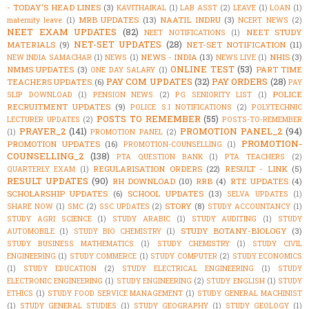
- TODAY'S HEAD LINES
(3)
KAVITHAIKAL
(1)
LAB ASST
(2)
LEAVE
(1)
LOAN
(1)
MRB UPDATES
(13)
NAATIL INDRU
(3)
maternity leave
(1)
NCERT NEWS
(2)
NEET EXAM UPDATES
(82)
NEET STUDY
NEET NOTIFICATIONS
(1)
NET-SET UPDATES
(28)
MATERIALS
(9)
NET-SET NOTIFICATION
(11)
NEWS - INDIA
(13)
NHIS
(3)
NEW INDIA SAMACHAR
(1)
NEWS
(1)
NEWS LIVE
(1)
ONLINE TEST
(53)
NMMS UPDATES
(3)
PART TIME
ONE DAY SALARY
(1)
PAY COM UPDATES
(32)
PAY ORDERS
(28)
TEACHERS UPDATES
(6)
PAY
POLICE
SLIP DOWNLOAD
(1)
PENSION NEWS
(2)
PG SENIORITY LIST
(1)
RECRUITMENT UPDATES
(9)
POLICE S.I NOTIFICATIONS
(2)
POLYTECHNIC
POSTS TO REMEMBER
(55)
LECTURER UPDATES
(2)
POSTS-TO-REMEMBER
PRAYER_2
(141)
PROMOTION PANEL_2
(94)
(1)
PROMOTION PANEL
(2)
PROMOTION-
PROMOTION UPDATES
(16)
PROMOTION-COUNSELLING
(1)
COUNSELLING_2
(138)
PTA QUESTION BANK
(1)
PTA TEACHERS
(2)
REGULARISATION ORDERS
(22)
RESULT - LINK
(5)
QUARTERLY EXAM
(1)
RESULT UPDATES
(90)
RH DOWNLOAD
(10)
RRB
(4)
RTE UPDATES
(4)
SCHOLARSHIP UPDATES
(6)
SCHOOL UPDATES
(13)
SELVA UPDATES
(1)
STORY
(8)
SHARE NOW
(1)
SMC
(2)
SSC UPDATES
(2)
STUDY ACCOUNTANCY
(1)
STUDY AGRI SCIENCE
(1)
STUDY ARABIC
(1)
STUDY AUDITING
(1)
STUDY
STUDY BOTANY-BIOLOGY
(3)
AUTOMOBILE
(1)
STUDY BIO CHEMISTRY
(1)
STUDY BUSINESS MATHEMATICS
(1)
STUDY CHEMISTRY
(1)
STUDY CIVIL
ENGINEERING
(1)
STUDY COMMERCE
(1)
STUDY COMPUTER
(2)
STUDY ECONOMICS
(1)
STUDY EDUCATION
(2)
STUDY ELECTRICAL ENGINEERING
(1)
STUDY
ELECTRONIC ENGINEERING
(1)
STUDY ENGINEERING
(2)
STUDY ENGLISH
(1)
STUDY
ETHICS
(1)
STUDY FOOD SERVICE MANAGEMENT
(1)
STUDY GENERAL MACHINIST
(1)
STUDY GENERAL STUDIES
(1)
STUDY GEOGRAPHY
(1)
STUDY GEOLOGY
(1)