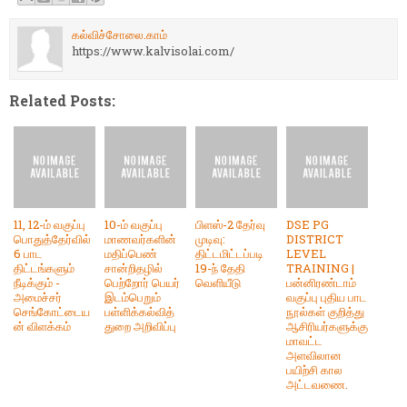
கல்விச்சோலை.காம்
https://www.kalvisolai.com/
Related Posts:
11, 12-ம் வகுப்பு
10-ம் வகுப்பு
பிளஸ்-2 தேர்வு
DSE PG
பொதுத்தேர்வில்
மாணவர்களின்
முடிவு:
DISTRICT
6 பாட
மதிப்பெண்
திட்டமிட்டப்படி
LEVEL
திட்டங்களும்
சான்றிதழில்
19-ந் தேதி
TRAINING |
நீடிக்கும் -
பெற்றோர் பெயர்
வெளியீடு
பன்னிரண்டாம்
அமைச்சர்
இடம்பெறும்
வகுப்பு புதிய பாட
செங்கோட்டைய
பள்ளிக்கல்வித்
நூல்கள் குறித்து
ன் விளக்கம்
துறை அறிவிப்பு
ஆசிரியர்களுக்கு
மாவட்ட
அளவிலான
பயிற்சி கால
அட்டவணை.