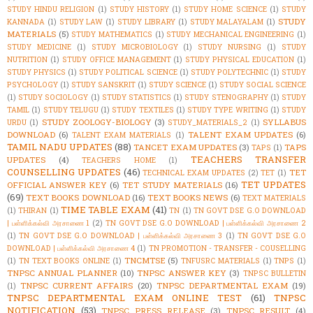
STUDY HINDU RELIGION
(1)
STUDY HISTORY
(1)
STUDY HOME SCIENCE
(1)
STUDY
STUDY
KANNADA
(1)
STUDY LAW
(1)
STUDY LIBRARY
(1)
STUDY MALAYALAM
(1)
MATERIALS
(5)
STUDY MATHEMATICS
(1)
STUDY MECHANICAL ENGINEERING
(1)
STUDY MEDICINE
(1)
STUDY MICROBIOLOGY
(1)
STUDY NURSING
(1)
STUDY
NUTRITION
(1)
STUDY OFFICE MANAGEMENT
(1)
STUDY PHYSICAL EDUCATION
(1)
STUDY PHYSICS
(1)
STUDY POLITICAL SCIENCE
(1)
STUDY POLYTECHNIC
(1)
STUDY
PSYCHOLOGY
(1)
STUDY SANSKRIT
(1)
STUDY SCIENCE
(1)
STUDY SOCIAL SCIENCE
(1)
STUDY SOCIOLOGY
(1)
STUDY STATISTICS
(1)
STUDY STENOGRAPHY
(1)
STUDY
TAMIL
(1)
STUDY TELUGU
(1)
STUDY TEXTILES
(1)
STUDY TYPE WRITING
(1)
STUDY
STUDY ZOOLOGY-BIOLOGY
(3)
SYLLABUS
URDU
(1)
STUDY_MATERIALS_2
(1)
DOWNLOAD
(6)
TALENT EXAM UPDATES
(6)
TALENT EXAM MATERIALS
(1)
TAMIL NADU UPDATES
(88)
TANCET EXAM UPDATES
(3)
TAPS
TAPS
(1)
TEACHERS TRANSFER
UPDATES
(4)
TEACHERS HOME
(1)
COUNSELLING UPDATES
(46)
TET
TECHNICAL EXAM UPDATES
(2)
TET
(1)
TET UPDATES
OFFICIAL ANSWER KEY
(6)
TET STUDY MATERIALS
(16)
(69)
TEXT BOOKS DOWNLOAD
(16)
TEXT BOOKS NEWS
(6)
TEXT MATERIALS
TIME TABLE EXAM
(41)
(1)
THIRAN
(1)
TN
(1)
TN GOVT DSE G.O DOWNLOAD
| பள்ளிக்கல்வி அரசாணை 1
(2)
TN GOVT DSE G.O DOWNLOAD | பள்ளிக்கல்வி அரசாணை 2
(1)
TN GOVT DSE G.O DOWNLOAD | பள்ளிக்கல்வி அரசாணை 3
(1)
TN GOVT DSE G.O
DOWNLOAD | பள்ளிக்கல்வி அரசாணை 4
(1)
TN PROMOTION - TRANSFER - COUSELLING
TNCMTSE
(5)
(1)
TN TEXT BOOKS ONLINE
(1)
TNFUSRC MATERIALS
(1)
TNPS
(1)
TNPSC ANNUAL PLANNER
(10)
TNPSC ANSWER KEY
(3)
TNPSC BULLETIN
TNPSC CURRENT AFFAIRS
(20)
TNPSC DEPARTMENTAL EXAM
(19)
(1)
TNPSC DEPARTMENTAL EXAM ONLINE TEST
(61)
TNPSC
NOTIFICATION
(53)
TNPSC PRESS RELEASE
(3)
TNPSC RESULT
(4)