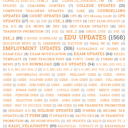
CLASS_12_ZOO_OT_TEM_2
(13)
CLASS_12_ZOOLOGY_TM
(3)
CMAT
COLLEGE UPDATES
(25)
COACHING CENTRES
(7)
UPDATES
(1)
COUNSELLING
COMPUTER TEACHERS UPDATES
(11)
CoSE
(11)
UPDATES
(28)
COURT UPDATES
(28)
CPS
CPS
(5)
CPS Missing Credit
(1)
UPDATES
(27)
CSE_2
(55)
CTET
(3)
CRC
(1)
CSE
(2)
CUET EXAM UPDATES
(1)
D.A G.O
(5)
D.A NEWS
(8)
DEE
(11)
DEO EXAM UPDATES
(21)
DEO
TRANSFER-PROMOTION
(7)
DGE_2
(14)
DGE
(1)
DRESS_CODE
(1)
DSE
(1)
EDU UPDATES
(1568)
DSE_2
(85)
E-BOOKS DOWNLOAD
(1)
EDUCATION NEWS
(1)
EL SURRENDER
(1)
ELECTION
(2)
EMAIL ME
(1)
EMIS
(2)
EMPLOYMENT UPDATES
(506)
EQUIVALENCE OF DEGREE
(2)
EXAM UPDATES
(84)
EXAM ESLC
(8)
EXAM NOTIFICATION
(16)
EXCEL
TEMPLATE
(3)
FIND TEACHER POST
(10)
FORMS
(5)
G.K
FONTS -TAMIL
(1)
G.O DOWNLOAD
(28)
G.O UPDATES
(94)
NEWS
(17)
G.O_NO_001-100_2
(1)
G.O_NO_101-200_2
(2)
G.O_NO_201-300_2
(1)
G.O_NO_601-700_2
(1)
GPF
(2)
GUIDE - ARIVUKKADAL BOOKS
(1)
GUIDE - BRILLIANT GUIDE
(1)
GUIDE - DEIVA
GUIDE
(1)
GUIDE - DOLPHIN GUIDE
(1)
GUIDE - DON GUIDE
(1)
GUIDE - FULL MARKS
GUIDE
(1)
GUIDE - GEM GUIDE
(1)
GUIDE - JAMES GUIDE
(1)
GUIDE - JESVIN GUIDE
(1)
GUIDE - KONAR GUIDE
(1)
GUIDE - LOYOLA GUIDE
(1)
GUIDE - MERCY GUIDE
(1)
GUIDE - PENGUIN GUIDE
(1)
GUIDE - PREMIER GUIDE
(1)
GUIDE - SARAS GUIDE
(1)
GUIDE - SELECTION GUIDE
(1)
GUIDE - SURA GUIDE
(1)
GUIDE - SURYA GUIDE
(1)
HM TRANSFER-PROMOTION
GUIDE - WAY TO SUCCESS GUIDE
(1)
HM GUIDE
(1)
HOLIDAY UPDATES
(23)
(6)
HOLIDAY G.O
(5)
IFHRMS
(3)
INCOME TAX
IT FORM
(26)
UPDATES
(3)
IT UPDATES
(4)
JACTO GEO
(4)
JD TRANSFER-
PROMOTION
(4)
JEE NCHM UPDATES
(1)
JEE UPDATES
(2)
KALVI
(1)
KALVI TV_2
KALVI_VELAIVAIPPU
(89)
KALVISOLAI
(2)
KALVISOLAI - CONTACT US
(1)