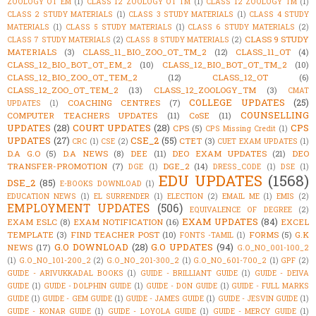
ZOOLOGY OT EM
(1)
CLASS 12 ZOOLOGY OT TM
(1)
CLASS 12 ZOOLOGY TM
(1)
CLASS 2 STUDY MATERIALS
(1)
CLASS 3 STUDY MATERIALS
(1)
CLASS 4 STUDY
MATERIALS
(1)
CLASS 5 STUDY MATERIALS
(1)
CLASS 6 STUDY MATERIALS
(2)
CLASS 9 STUDY
CLASS 7 STUDY MATERIALS
(2)
CLASS 8 STUDY MATERIALS
(2)
MATERIALS
(3)
CLASS_11_BIO_ZOO_OT_TM_2
(12)
CLASS_11_OT
(4)
CLASS_12_BIO_BOT_OT_EM_2
(10)
CLASS_12_BIO_BOT_OT_TM_2
(10)
CLASS_12_BIO_ZOO_OT_TEM_2
(12)
CLASS_12_OT
(6)
CLASS_12_ZOO_OT_TEM_2
(13)
CLASS_12_ZOOLOGY_TM
(3)
CMAT
COLLEGE UPDATES
(25)
COACHING CENTRES
(7)
UPDATES
(1)
COUNSELLING
COMPUTER TEACHERS UPDATES
(11)
CoSE
(11)
UPDATES
(28)
COURT UPDATES
(28)
CPS
CPS
(5)
CPS Missing Credit
(1)
UPDATES
(27)
CSE_2
(55)
CTET
(3)
CRC
(1)
CSE
(2)
CUET EXAM UPDATES
(1)
D.A G.O
(5)
D.A NEWS
(8)
DEE
(11)
DEO EXAM UPDATES
(21)
DEO
TRANSFER-PROMOTION
(7)
DGE_2
(14)
DGE
(1)
DRESS_CODE
(1)
DSE
(1)
EDU UPDATES
(1568)
DSE_2
(85)
E-BOOKS DOWNLOAD
(1)
EDUCATION NEWS
(1)
EL SURRENDER
(1)
ELECTION
(2)
EMAIL ME
(1)
EMIS
(2)
EMPLOYMENT UPDATES
(506)
EQUIVALENCE OF DEGREE
(2)
EXAM UPDATES
(84)
EXAM ESLC
(8)
EXAM NOTIFICATION
(16)
EXCEL
TEMPLATE
(3)
FIND TEACHER POST
(10)
FORMS
(5)
G.K
FONTS -TAMIL
(1)
G.O DOWNLOAD
(28)
G.O UPDATES
(94)
NEWS
(17)
G.O_NO_001-100_2
(1)
G.O_NO_101-200_2
(2)
G.O_NO_201-300_2
(1)
G.O_NO_601-700_2
(1)
GPF
(2)
GUIDE - ARIVUKKADAL BOOKS
(1)
GUIDE - BRILLIANT GUIDE
(1)
GUIDE - DEIVA
GUIDE
(1)
GUIDE - DOLPHIN GUIDE
(1)
GUIDE - DON GUIDE
(1)
GUIDE - FULL MARKS
GUIDE
(1)
GUIDE - GEM GUIDE
(1)
GUIDE - JAMES GUIDE
(1)
GUIDE - JESVIN GUIDE
(1)
GUIDE - KONAR GUIDE
(1)
GUIDE - LOYOLA GUIDE
(1)
GUIDE - MERCY GUIDE
(1)