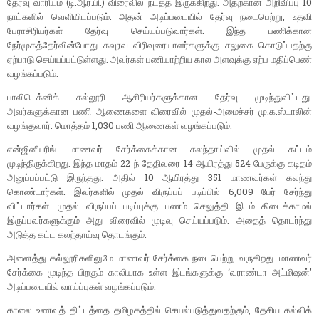
தேர்வு வாரியம் (டி.ஆர்.பி.) விரைவில் நடத்த இருக்கிறது. அதற்கான அறிவிப்பு 10
நாட்களில் வெளியிடப்படும். அதன் அடிப்படையில் தேர்வு நடைபெற்று, உதவி
பேராசிரியர்கள் தேர்வு செய்யப்படுவார்கள். இந்த பணிக்கான
நேர்முகத்தேர்வின்போது கவுரவ விரிவுரையாளர்களுக்கு சலுகை கொடுப்பதற்கு
ஏற்பாடு செய்யப்பட்டுள்ளது. அவர்கள் பணியாற்றிய கால அளவுக்கு ஏற்ப மதிப்பெண்
வழங்கப்படும்.
பாலிடெக்னிக் கல்லூரி ஆசிரியர்களுக்கான தேர்வு முடிந்துவிட்டது.
அவர்களுக்கான பணி ஆணைகளை விரைவில் முதல்-அமைச்சர் மு.க.ஸ்டாலின்
வழங்குவார். மொத்தம் 1,030 பணி ஆணைகள் வழங்கப்படும்.
என்ஜினீயரிங் மாணவர் சேர்க்கைக்கான கலந்தாய்வில் முதல் கட்டம்
முடிந்திருக்கிறது. இந்த மாதம் 22-ந் தேதிவரை 14 ஆயிரத்து 524 பேருக்கு கடிதம்
அனுப்பப்பட்டு இருந்தது. அதில் 10 ஆயிரத்து 351 மாணவர்கள் கலந்து
கொண்டார்கள். இவர்களில் முதல் விருப்பப் படிப்பில் 6,009 பேர் சேர்ந்து
விட்டார்கள். முதல் விருப்பப் படிப்புக்கு பணம் செலுத்தி இடம் கிடைக்காமல்
இருப்பவர்களுக்கும் அது விரைவில் முடிவு செய்யப்படும். அதைத் தொடர்ந்து
அடுத்த கட்ட கலந்தாய்வு தொடங்கும்.
அனைத்து கல்லூரிகளிலுமே மாணவர் சேர்க்கை நடைபெற்று வருகிறது. மாணவர்
சேர்க்கை முடிந்த பிறகும் காலியாக உள்ள இடங்களுக்கு ‘வராண்டா அட்மிஷன்’
அடிப்படையில் வாய்ப்புகள் வழங்கப்படும்.
காலை உணவுத் திட்டத்தை தமிழகத்தில் செயல்படுத்துவதற்கும், தேசிய கல்விக்