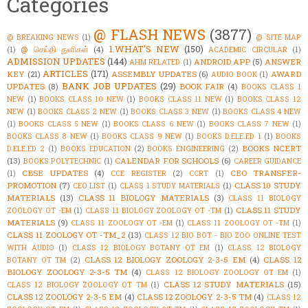
Categories
@ FLASH NEWS
(3877)
@ BREAKING NEWS
(1)
@ SITE MAP
1.WHAT'S NEW
(150)
@ செய்தி துளிகள்
(4)
(1)
ACADEMIC CIRCULAR
(1)
ADMISSION UPDATES
(144)
ANDROID APP
(5)
ANSWER
AHM RELATED
(1)
ARTICLES
(171)
KEY
(21)
ASSEMBLY UPDATES
(6)
AWARD
AUDIO BOOK
(1)
BANK JOB UPDATES
(29)
UPDATES
(8)
BOOK FAIR
(4)
BOOKS CLASS 1
NEW
(1)
BOOKS CLASS 10 NEW
(1)
BOOKS CLASS 11 NEW
(1)
BOOKS CLASS 12
NEW
(1)
BOOKS CLASS 2 NEW
(1)
BOOKS CLASS 3 NEW
(1)
BOOKS CLASS 4 NEW
(1)
BOOKS CLASS 5 NEW
(1)
BOOKS CLASS 6 NEW
(1)
BOOKS CLASS 7 NEW
(1)
BOOKS CLASS 8 NEW
(1)
BOOKS CLASS 9 NEW
(1)
BOOKS D.ELE.ED 1
(1)
BOOKS
BOOKS NCERT
D.ELE.ED 2
(1)
BOOKS EDUCATION
(2)
BOOKS ENGINEERING
(2)
(13)
CALENDAR FOR SCHOOLS
(6)
BOOKS POLYTECHNIC
(1)
CAREER GUIDANCE
CBSE UPDATES
(4)
CEO TRANSFER-
(1)
CCE REGISTER
(2)
CCRT
(1)
PROMOTION
(7)
CLASS 10 STUDY
CEO LIST
(1)
CLASS 1 STUDY MATERIALS
(1)
MATERIALS
(13)
CLASS 11 BIOLOGY MATERIALS
(3)
CLASS 11 BIOLOGY
CLASS 11 STUDY
ZOOLOGY OT -EM
(1)
CLASS 11 BIOLOGY ZOOLOGY OT -TM
(1)
MATERIALS
(9)
CLASS 11 ZOOLOGY OT -EM
(1)
CLASS 11 ZOOLOGY OT -TM
(1)
CLASS 11 ZOOLOGY OT -TM_2
(13)
CLASS 12 BIO BOT - BIO ZOO ONLINE TEST
WITH AUDIO
(1)
CLASS 12 BIOLOGY BOTANY OT EM
(1)
CLASS 12 BIOLOGY
CLASS 12 BIOLOGY ZOOLOGY 2-3-5 EM
(4)
CLASS 12
BOTANY OT TM
(2)
BIOLOGY ZOOLOGY 2-3-5 TM
(4)
CLASS 12 BIOLOGY ZOOLOGY OT EM
(1)
CLASS 12 STUDY MATERIALS
(15)
CLASS 12 BIOLOGY ZOOLOGY OT TM
(1)
CLASS 12 ZOOLOGY 2-3-5 EM
(4)
CLASS 12 ZOOLOGY 2-3-5 TM
(4)
CLASS 12