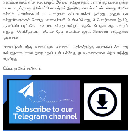
கொள்கைக்கும் எந்த சம்பந்தமும் இல்லை. தமிழகத்தில் பள்ளிக்குழந்தைகளுக்கு
உணவு வழங்குவது நீதிக்கட்சி காலத்தில் இருந்தே செயல்பாட்டில் உள்ளது. தேசிய
கல்விக் கொள்கையில் 3 மொழிகள் கட்டாயமாக்கப்படுகிறது. நானும் பல
கல்லூரிகளுக்குச் சென்று மாணவர்களிடம் பேசும்போது, 2 மொழிகளை (தமிழ்,
ஆங்கிலம்) படிப்பதே கடினமாக உள்ளது என்றும் அதுவே போதுமானது என்றும்
கருத்து தெரிவித்தனர். இல்லம் தேடி கல்வியும் முதல்-அமைச்சர் எடுத்துள்ள
முடிவுதான்.
மாணவர்கள் எந்த வகையிலும் போதைப் பழக்கத்திற்கு ஆளாகிவிடக்கூடாது
என்பதற்காக காவல்துறை உதவியுடன் பல்வேறு நடவடிக்கைகளை அரசு எடுத்து
வருகிறது.
இவ்வாறு அவர் கூறினார்.