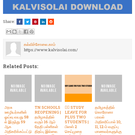
Share:
கல்விச்சோலை.காம்
https://www.kalvisolai.com/
Related Posts:
அரசு
TN SCHOOLS
🤷‍♂️ STUDY
தமிழகத்தில்
ஊழியர்களின்
REOPENING |
LEAVE FOR
கொரோனா
ஓய்வு வயது 58
தமிழகத்தில்
PLUS TWO
பரவல்
ல் இருந்து 59
வரும் 16 ஆம்
STUDENTS |
அதிகரிப்பால் 10,
ஆக
தேதி பள்ளிகள்
பிளஸ் 2
11, 12-ம் வகுப்பு
அதிகரிக்கப்பட்டு
திறப்பு இல்லை.
செய்முறை
மாணவர்களுக்கு