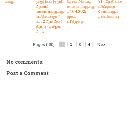
ள்ளது.
முதுநிலை இறுதி
தேர்வு அல்லாத
31-ந்தேதி வரை
ஆண்டு
மாணவர்களுக்கு
விடுமுறை
மாணவர்களுக்கு
17.04.2021
தேர்வுகளும்
மட்டும் கல்லூரி
முதல்
தள்ளிவைப்பு
டிச. 2 ஆம் தேதி
விடுமுறை...
திறப்பு - தமிழக
அரசு
Pages (150)
1
2
3
4
Next
No comments:
Post a Comment