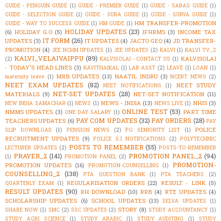
GUIDE - PENGUIN GUIDE
(1)
GUIDE - PREMIER GUIDE
(1)
GUIDE - SARAS GUIDE
(1)
GUIDE - SELECTION GUIDE
(1)
GUIDE - SURA GUIDE
(1)
GUIDE - SURYA GUIDE
(1)
HM TRANSFER-PROMOTION
GUIDE - WAY TO SUCCESS GUIDE
(1)
HM GUIDE
(1)
HOLIDAY UPDATES
(23)
(6)
HOLIDAY G.O
(5)
IFHRMS
(3)
INCOME TAX
IT FORM
(26)
UPDATES
(3)
IT UPDATES
(4)
JACTO GEO
(4)
JD TRANSFER-
PROMOTION
(4)
JEE NCHM UPDATES
(1)
JEE UPDATES
(2)
KALVI
(1)
KALVI TV_2
KALVI_VELAIVAIPPU
(89)
KALVISOLAI
(2)
KALVISOLAI - CONTACT US
(1)
- TODAY'S HEAD LINES
(3)
KAVITHAIKAL
(1)
LAB ASST
(2)
LEAVE
(1)
LOAN
(1)
MRB UPDATES
(13)
NAATIL INDRU
(3)
maternity leave
(1)
NCERT NEWS
(2)
NEET EXAM UPDATES
(82)
NEET STUDY
NEET NOTIFICATIONS
(1)
NET-SET UPDATES
(28)
MATERIALS
(9)
NET-SET NOTIFICATION
(11)
NEWS - INDIA
(13)
NHIS
(3)
NEW INDIA SAMACHAR
(1)
NEWS
(1)
NEWS LIVE
(1)
ONLINE TEST
(53)
NMMS UPDATES
(3)
PART TIME
ONE DAY SALARY
(1)
PAY COM UPDATES
(32)
PAY ORDERS
(28)
TEACHERS UPDATES
(6)
PAY
POLICE
SLIP DOWNLOAD
(1)
PENSION NEWS
(2)
PG SENIORITY LIST
(1)
RECRUITMENT UPDATES
(9)
POLICE S.I NOTIFICATIONS
(2)
POLYTECHNIC
POSTS TO REMEMBER
(55)
LECTURER UPDATES
(2)
POSTS-TO-REMEMBER
PRAYER_2
(141)
PROMOTION PANEL_2
(94)
(1)
PROMOTION PANEL
(2)
PROMOTION-
PROMOTION UPDATES
(16)
PROMOTION-COUNSELLING
(1)
COUNSELLING_2
(138)
PTA QUESTION BANK
(1)
PTA TEACHERS
(2)
REGULARISATION ORDERS
(22)
RESULT - LINK
(5)
QUARTERLY EXAM
(1)
RESULT UPDATES
(90)
RH DOWNLOAD
(10)
RRB
(4)
RTE UPDATES
(4)
SCHOLARSHIP UPDATES
(6)
SCHOOL UPDATES
(13)
SELVA UPDATES
(1)
STORY
(8)
SHARE NOW
(1)
SMC
(2)
SSC UPDATES
(2)
STUDY ACCOUNTANCY
(1)
STUDY AGRI SCIENCE
(1)
STUDY ARABIC
(1)
STUDY AUDITING
(1)
STUDY