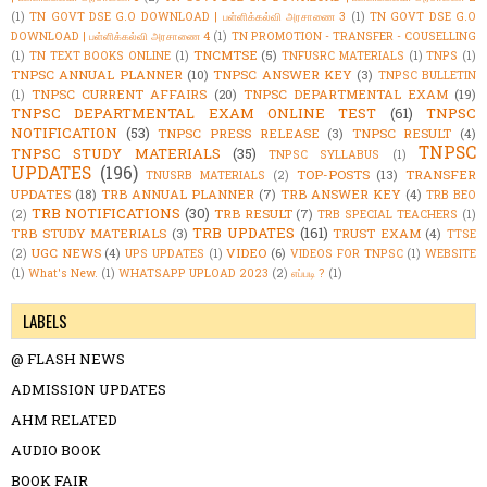
(1)
TN GOVT DSE G.O DOWNLOAD | பள்ளிக்கல்வி அரசாணை 3
(1)
TN GOVT DSE G.O
DOWNLOAD | பள்ளிக்கல்வி அரசாணை 4
(1)
TN PROMOTION - TRANSFER - COUSELLING
TNCMTSE
(5)
(1)
TN TEXT BOOKS ONLINE
(1)
TNFUSRC MATERIALS
(1)
TNPS
(1)
TNPSC ANNUAL PLANNER
(10)
TNPSC ANSWER KEY
(3)
TNPSC BULLETIN
TNPSC CURRENT AFFAIRS
(20)
TNPSC DEPARTMENTAL EXAM
(19)
(1)
TNPSC DEPARTMENTAL EXAM ONLINE TEST
(61)
TNPSC
NOTIFICATION
(53)
TNPSC PRESS RELEASE
(3)
TNPSC RESULT
(4)
TNPSC
TNPSC STUDY MATERIALS
(35)
TNPSC SYLLABUS
(1)
UPDATES
(196)
TOP-POSTS
(13)
TRANSFER
TNUSRB MATERIALS
(2)
UPDATES
(18)
TRB ANNUAL PLANNER
(7)
TRB ANSWER KEY
(4)
TRB BEO
TRB NOTIFICATIONS
(30)
TRB RESULT
(7)
(2)
TRB SPECIAL TEACHERS
(1)
TRB UPDATES
(161)
TRB STUDY MATERIALS
(3)
TRUST EXAM
(4)
TTSE
UGC NEWS
(4)
VIDEO
(6)
(2)
UPS UPDATES
(1)
VIDEOS FOR TNPSC
(1)
WEBSITE
(1)
What's New.
(1)
WHATSAPP UPLOAD 2023
(2)
எப்படி ?
(1)
LABELS
@ FLASH NEWS
ADMISSION UPDATES
AHM RELATED
AUDIO BOOK
BOOK FAIR