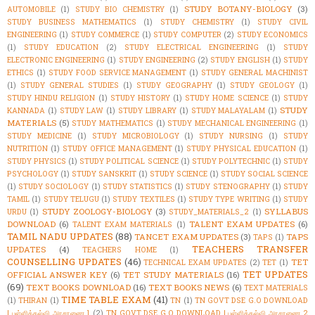
STUDY BOTANY-BIOLOGY
(3)
AUTOMOBILE
(1)
STUDY BIO CHEMISTRY
(1)
STUDY BUSINESS MATHEMATICS
(1)
STUDY CHEMISTRY
(1)
STUDY CIVIL
ENGINEERING
(1)
STUDY COMMERCE
(1)
STUDY COMPUTER
(2)
STUDY ECONOMICS
(1)
STUDY EDUCATION
(2)
STUDY ELECTRICAL ENGINEERING
(1)
STUDY
ELECTRONIC ENGINEERING
(1)
STUDY ENGINEERING
(2)
STUDY ENGLISH
(1)
STUDY
ETHICS
(1)
STUDY FOOD SERVICE MANAGEMENT
(1)
STUDY GENERAL MACHINIST
(1)
STUDY GENERAL STUDIES
(1)
STUDY GEOGRAPHY
(1)
STUDY GEOLOGY
(1)
STUDY HINDU RELIGION
(1)
STUDY HISTORY
(1)
STUDY HOME SCIENCE
(1)
STUDY
STUDY
KANNADA
(1)
STUDY LAW
(1)
STUDY LIBRARY
(1)
STUDY MALAYALAM
(1)
MATERIALS
(5)
STUDY MATHEMATICS
(1)
STUDY MECHANICAL ENGINEERING
(1)
STUDY MEDICINE
(1)
STUDY MICROBIOLOGY
(1)
STUDY NURSING
(1)
STUDY
NUTRITION
(1)
STUDY OFFICE MANAGEMENT
(1)
STUDY PHYSICAL EDUCATION
(1)
STUDY PHYSICS
(1)
STUDY POLITICAL SCIENCE
(1)
STUDY POLYTECHNIC
(1)
STUDY
PSYCHOLOGY
(1)
STUDY SANSKRIT
(1)
STUDY SCIENCE
(1)
STUDY SOCIAL SCIENCE
(1)
STUDY SOCIOLOGY
(1)
STUDY STATISTICS
(1)
STUDY STENOGRAPHY
(1)
STUDY
TAMIL
(1)
STUDY TELUGU
(1)
STUDY TEXTILES
(1)
STUDY TYPE WRITING
(1)
STUDY
STUDY ZOOLOGY-BIOLOGY
(3)
SYLLABUS
URDU
(1)
STUDY_MATERIALS_2
(1)
DOWNLOAD
(6)
TALENT EXAM UPDATES
(6)
TALENT EXAM MATERIALS
(1)
TAMIL NADU UPDATES
(88)
TANCET EXAM UPDATES
(3)
TAPS
TAPS
(1)
TEACHERS TRANSFER
UPDATES
(4)
TEACHERS HOME
(1)
COUNSELLING UPDATES
(46)
TET
TECHNICAL EXAM UPDATES
(2)
TET
(1)
TET UPDATES
OFFICIAL ANSWER KEY
(6)
TET STUDY MATERIALS
(16)
(69)
TEXT BOOKS DOWNLOAD
(16)
TEXT BOOKS NEWS
(6)
TEXT MATERIALS
TIME TABLE EXAM
(41)
(1)
THIRAN
(1)
TN
(1)
TN GOVT DSE G.O DOWNLOAD
| பள்ளிக்கல்வி அரசாணை 1
(2)
TN GOVT DSE G.O DOWNLOAD | பள்ளிக்கல்வி அரசாணை 2