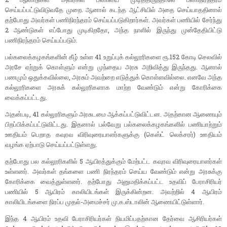
செய்யப்பட்டுவிடுவதே முறை. ஆனால் கடந்த ஆட்சியில் அதை செய்யாததினால்
தற்போது அவர்கள் பணிநிரந்தரம் செய்யப்படுகிறார்கள். அவர்கள் பணியில் சேர்ந்து
2 ஆண்டுகள் எப்போது முடிகிறதோ, அந்த நாளில் இருந்து முன்தேதியிட்டு
பணிநிரந்தரம் செய்யப்படும்.
பல்கலைக்கழகங்களின் கீழ் உள்ள 41 உறுப்புக் கல்லூரிகளை ரூ.152 கோடி செலவில்
அரசே ஏற்றுக் கொள்ளும் என்று முந்தைய அரசு அறிவித்து இருந்தது. ஆனால்
பணமும் ஒதுக்கவில்லை, அரசும் அவற்றை எடுத்துக் கொள்ளவில்லை. எனவே அந்த
கல்லூரிகளை அரசுக் கல்லூரிகளாக மாற்ற வேண்டும் என்று கோரிக்கை
வைக்கப்பட்டது.
அதன்படி, 41 கல்லூரிகளும் அரசுடமை ஆக்கப்பட்டுவிட்டன. அதற்கான ஆணையும்
பிறப்பிக்கப்பட்டுவிட்டது. இதனால் பல்வேறு பல்கலைக்கழகங்களில் பணியாற்றும்
ஊதியம் பெறாத கவுரவ விரிவுரையாளர்களுக்கு (கெஸ்ட் லெக்சரர்) ஊதியம்
வழங்க ஏற்பாடு செய்யப்பட்டுள்ளது.
தற்போது பல கல்லூரிகளில் 5 ஆயிரத்துக்கும் மேற்பட்ட கவுரவ விரிவுரையாளர்கள்
உள்ளனர். அவர்கள் தங்களை பணி நிரந்தரம் செய்ய வேண்டும் என்று அரசுக்கு
கோரிக்கை வைத்துள்ளனர். தற்போது அனுமதிக்கப்பட்ட உதவிப் பேராசிரியர்
பணியில் 5 ஆயிரம் காலியிடங்கள் இருக்கின்றன. அவற்றில் 4 ஆயிரம்
காலியிடங்களை நிரப்ப முதல்-அமைச்சர் மு.க.ஸ்டாலின் ஆணையிட்டுள்ளார்.
இந்த 4 ஆயிரம் உதவி பேராசிரியர்கள் நியமிப்பதற்கான தேர்வை ஆசிரியர்கள்