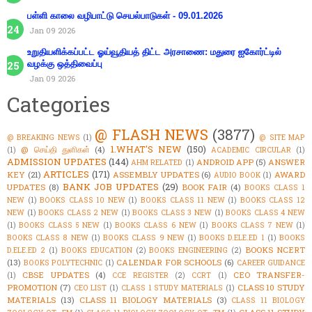
பள்ளி காலை வழிபாட்டு செயல்பாடுகள் - 09.01.2026
Jan 09 2026
உறுதியளிக்கப்பட்ட ஓய்வூதியத் திட்ட அரசாணை: மதுரை ஐகோர்ட்டில்
வழக்கு ஒத்திவைப்பு
Jan 09 2026
Categories
@ FLASH NEWS
(3877)
@ BREAKING NEWS
(1)
@ SITE MAP
1.WHAT'S NEW
(150)
@ செய்தி துளிகள்
(4)
(1)
ACADEMIC CIRCULAR
(1)
ADMISSION UPDATES
(144)
ANDROID APP
(5)
ANSWER
AHM RELATED
(1)
ARTICLES
(171)
KEY
(21)
ASSEMBLY UPDATES
(6)
AWARD
AUDIO BOOK
(1)
BANK JOB UPDATES
(29)
UPDATES
(8)
BOOK FAIR
(4)
BOOKS CLASS 1
NEW
(1)
BOOKS CLASS 10 NEW
(1)
BOOKS CLASS 11 NEW
(1)
BOOKS CLASS 12
NEW
(1)
BOOKS CLASS 2 NEW
(1)
BOOKS CLASS 3 NEW
(1)
BOOKS CLASS 4 NEW
(1)
BOOKS CLASS 5 NEW
(1)
BOOKS CLASS 6 NEW
(1)
BOOKS CLASS 7 NEW
(1)
BOOKS CLASS 8 NEW
(1)
BOOKS CLASS 9 NEW
(1)
BOOKS D.ELE.ED 1
(1)
BOOKS
BOOKS NCERT
D.ELE.ED 2
(1)
BOOKS EDUCATION
(2)
BOOKS ENGINEERING
(2)
(13)
CALENDAR FOR SCHOOLS
(6)
BOOKS POLYTECHNIC
(1)
CAREER GUIDANCE
CBSE UPDATES
(4)
CEO TRANSFER-
(1)
CCE REGISTER
(2)
CCRT
(1)
PROMOTION
(7)
CLASS 10 STUDY
CEO LIST
(1)
CLASS 1 STUDY MATERIALS
(1)
MATERIALS
(13)
CLASS 11 BIOLOGY MATERIALS
(3)
CLASS 11 BIOLOGY