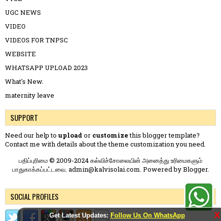
UGC NEWS
VIDEO
VIDEOS FOR TNPSC
WEBSITE
WHATSAPP UPLOAD 2023
What's New.
maternity leave
SUPPORT
Need our help to
upload
or
customize
this blogger template?
Contact me
with details about the theme customization you need.
பதிப்புரிமை © 2009-2024 கல்விச்சோலையின் அனைத்து உரிமைகளும்
பாதுகாக்கப்பட்டவை. admin@kalvisolai.com. Powered by
Blogger
.
SOCIAL PROFILES
X
Get Latest Updates:
Follow Us On WhatsApp