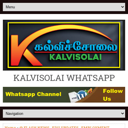
KALVISOLAI WHATSAPP
Home
»
@ FLASH NEWS
,
EDU UPDATES
,
EMPLOYMENT