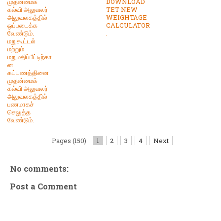
முதன்மைக்
DOWNLOAD
கல்வி அலுவலர்
TET NEW
அலுவலகத்தில்
WEIGHTAGE
ஒப்படைக்க
CALCULATOR
வேண்டும்.
.
மறுகூட்டல்
மற்றும்
மறுமதிப்பீட்டிற்கா
ன
கட்டணத்தினை
முதன்மைக்
கல்வி அலுவலர்
அலுவலகத்தில்
பணமாகச்
செலுத்த
வேண்டும்.
Pages (150)
1
2
3
4
Next
No comments:
Post a Comment