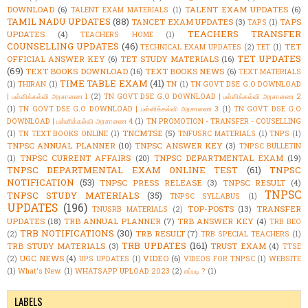
DOWNLOAD
(6)
TALENT EXAM UPDATES
(6)
TALENT EXAM MATERIALS
(1)
TAMIL NADU UPDATES
(88)
TANCET EXAM UPDATES
(3)
TAPS
TAPS
(1)
TEACHERS TRANSFER
UPDATES
(4)
TEACHERS HOME
(1)
COUNSELLING UPDATES
(46)
TET
TECHNICAL EXAM UPDATES
(2)
TET
(1)
TET UPDATES
OFFICIAL ANSWER KEY
(6)
TET STUDY MATERIALS
(16)
(69)
TEXT BOOKS DOWNLOAD
(16)
TEXT BOOKS NEWS
(6)
TEXT MATERIALS
TIME TABLE EXAM
(41)
(1)
THIRAN
(1)
TN
(1)
TN GOVT DSE G.O DOWNLOAD
| பள்ளிக்கல்வி அரசாணை 1
(2)
TN GOVT DSE G.O DOWNLOAD | பள்ளிக்கல்வி அரசாணை 2
(1)
TN GOVT DSE G.O DOWNLOAD | பள்ளிக்கல்வி அரசாணை 3
(1)
TN GOVT DSE G.O
DOWNLOAD | பள்ளிக்கல்வி அரசாணை 4
(1)
TN PROMOTION - TRANSFER - COUSELLING
TNCMTSE
(5)
(1)
TN TEXT BOOKS ONLINE
(1)
TNFUSRC MATERIALS
(1)
TNPS
(1)
TNPSC ANNUAL PLANNER
(10)
TNPSC ANSWER KEY
(3)
TNPSC BULLETIN
TNPSC CURRENT AFFAIRS
(20)
TNPSC DEPARTMENTAL EXAM
(19)
(1)
TNPSC DEPARTMENTAL EXAM ONLINE TEST
(61)
TNPSC
NOTIFICATION
(53)
TNPSC PRESS RELEASE
(3)
TNPSC RESULT
(4)
TNPSC
TNPSC STUDY MATERIALS
(35)
TNPSC SYLLABUS
(1)
UPDATES
(196)
TOP-POSTS
(13)
TRANSFER
TNUSRB MATERIALS
(2)
UPDATES
(18)
TRB ANNUAL PLANNER
(7)
TRB ANSWER KEY
(4)
TRB BEO
TRB NOTIFICATIONS
(30)
TRB RESULT
(7)
(2)
TRB SPECIAL TEACHERS
(1)
TRB UPDATES
(161)
TRB STUDY MATERIALS
(3)
TRUST EXAM
(4)
TTSE
UGC NEWS
(4)
VIDEO
(6)
(2)
UPS UPDATES
(1)
VIDEOS FOR TNPSC
(1)
WEBSITE
(1)
What's New.
(1)
WHATSAPP UPLOAD 2023
(2)
எப்படி ?
(1)
LABELS