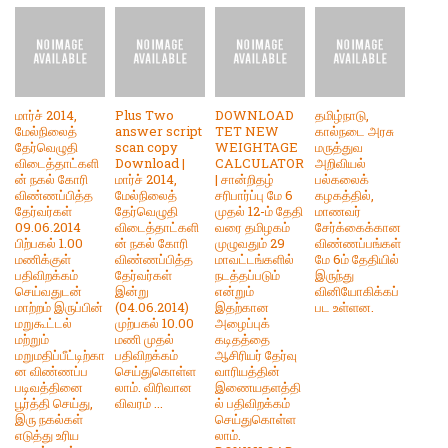
மார்ச் 2014,
Plus Two
DOWNLOAD
தமிழ்நாடு,
மேல்நிலைத்
answer script
TET NEW
கால்நடை அரசு
தேர்வெழுதி
scan copy
WEIGHTAGE
மருத்துவ
விடைத்தாட்களி
Download |
CALCULATOR
அறிவியல்
ன் நகல் கோரி
மார்ச் 2014,
| சான்றிதழ்
பல்கலைக்
விண்ணப்பித்த
மேல்நிலைத்
சரிபார்ப்பு மே 6
கழகத்தில்,
தேர்வர்கள்
தேர்வெழுதி
முதல் 12-ம் தேதி
மாணவர்
09.06.2014
விடைத்தாட்களி
வரை தமிழகம்
சேர்க்கைக்கான
பிற்பகல் 1.00
ன் நகல் கோரி
முழுவதும் 29
விண்ணப்பங்கள்
மணிக்குள்
விண்ணப்பித்த
மாவட்டங்களில்
மே 6ம் தேதியில்
பதிவிறக்கம்
தேர்வர்கள்
நடத்தப்படும்
இருந்து
செய்வதுடன்
இன்று
என்றும்
வினியோகிக்கப்
மாற்றம் இருப்பின்
(04.06.2014)
இதற்கான
பட உள்ளன.
மறுகூட்டல்
முற்பகல் 10.00
அழைப்புக்
மற்றும்
மணி முதல்
கடிதத்தை
மறுமதிப்பீட்டிற்கா
பதிவிறக்கம்
ஆசிரியர் தேர்வு
ன விண்ணப்ப
செய்துகொள்ள
வாரியத்தின்
படிவத்தினை
லாம். விரிவான
இணையதளத்தி
பூர்த்தி செய்து,
விவரம் ...
ல் பதிவிறக்கம்
இரு நகல்கள்
செய்துகொள்ள
எடுத்து உரிய
லாம்.