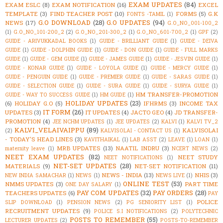
EXAM UPDATES
(84)
EXAM ESLC
(8)
EXAM NOTIFICATION
(16)
EXCEL
TEMPLATE
(3)
FIND TEACHER POST
(10)
FORMS
(5)
G.K
FONTS -TAMIL
(1)
G.O DOWNLOAD
(28)
G.O UPDATES
(94)
NEWS
(17)
G.O_NO_001-100_2
(1)
G.O_NO_101-200_2
(2)
G.O_NO_201-300_2
(1)
G.O_NO_601-700_2
(1)
GPF
(2)
GUIDE - ARIVUKKADAL BOOKS
(1)
GUIDE - BRILLIANT GUIDE
(1)
GUIDE - DEIVA
GUIDE
(1)
GUIDE - DOLPHIN GUIDE
(1)
GUIDE - DON GUIDE
(1)
GUIDE - FULL MARKS
GUIDE
(1)
GUIDE - GEM GUIDE
(1)
GUIDE - JAMES GUIDE
(1)
GUIDE - JESVIN GUIDE
(1)
GUIDE - KONAR GUIDE
(1)
GUIDE - LOYOLA GUIDE
(1)
GUIDE - MERCY GUIDE
(1)
GUIDE - PENGUIN GUIDE
(1)
GUIDE - PREMIER GUIDE
(1)
GUIDE - SARAS GUIDE
(1)
GUIDE - SELECTION GUIDE
(1)
GUIDE - SURA GUIDE
(1)
GUIDE - SURYA GUIDE
(1)
HM TRANSFER-PROMOTION
GUIDE - WAY TO SUCCESS GUIDE
(1)
HM GUIDE
(1)
HOLIDAY UPDATES
(23)
(6)
HOLIDAY G.O
(5)
IFHRMS
(3)
INCOME TAX
IT FORM
(26)
UPDATES
(3)
IT UPDATES
(4)
JACTO GEO
(4)
JD TRANSFER-
PROMOTION
(4)
JEE NCHM UPDATES
(1)
JEE UPDATES
(2)
KALVI
(1)
KALVI TV_2
KALVI_VELAIVAIPPU
(89)
KALVISOLAI
(2)
KALVISOLAI - CONTACT US
(1)
- TODAY'S HEAD LINES
(3)
KAVITHAIKAL
(1)
LAB ASST
(2)
LEAVE
(1)
LOAN
(1)
MRB UPDATES
(13)
NAATIL INDRU
(3)
maternity leave
(1)
NCERT NEWS
(2)
NEET EXAM UPDATES
(82)
NEET STUDY
NEET NOTIFICATIONS
(1)
NET-SET UPDATES
(28)
MATERIALS
(9)
NET-SET NOTIFICATION
(11)
NEWS - INDIA
(13)
NHIS
(3)
NEW INDIA SAMACHAR
(1)
NEWS
(1)
NEWS LIVE
(1)
ONLINE TEST
(53)
NMMS UPDATES
(3)
PART TIME
ONE DAY SALARY
(1)
PAY COM UPDATES
(32)
PAY ORDERS
(28)
TEACHERS UPDATES
(6)
PAY
POLICE
SLIP DOWNLOAD
(1)
PENSION NEWS
(2)
PG SENIORITY LIST
(1)
RECRUITMENT UPDATES
(9)
POLICE S.I NOTIFICATIONS
(2)
POLYTECHNIC
POSTS TO REMEMBER
(55)
LECTURER UPDATES
(2)
POSTS-TO-REMEMBER