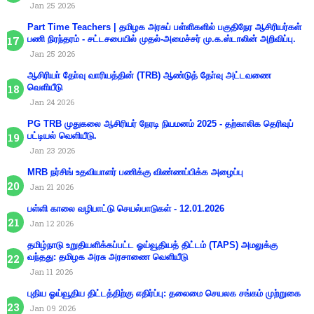
Jan 25 2026
Part Time Teachers | தமிழக அரசுப் பள்ளிகளில் பகுதிநேர ஆசிரியர்கள்
பணி நிரந்தரம் - சட்டசபையில் முதல்-அமைச்சர் மு.க.ஸ்டாலின் அறிவிப்பு.
Jan 25 2026
ஆசிரியா் தோ்வு வாரியத்தின் (TRB) ஆண்டுத் தோ்வு அட்டவணை
வெளியீடு
Jan 24 2026
PG TRB முதுகலை ஆசிரியர் நேரடி நியமனம் 2025 - தற்காலிக தெரிவுப்
பட்டியல் வெளியீடு.
Jan 23 2026
MRB நர்சிங் உதவியாளர் பணிக்கு விண்ணப்பிக்க அழைப்பு
Jan 21 2026
பள்ளி காலை வழிபாட்டு செயல்பாடுகள் - 12.01.2026
Jan 12 2026
தமிழ்நாடு உறுதியளிக்கப்பட்ட ஓய்வூதியத் திட்டம் (TAPS) அமலுக்கு
வந்தது: தமிழக அரசு அரசாணை வெளியீடு
Jan 11 2026
புதிய ஓய்வூதிய திட்டத்திற்கு எதிர்ப்பு: தலைமை செயலக சங்கம் முற்றுகை
Jan 09 2026