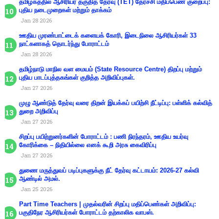
தமிழகத்தில் ஆசிரியர் தகுதித் தேர்வு (TET) தேர்ச்சி மதிப்பெண் குறைப்பு:
புதிய நடைமுறைகள் மற்றும் தாக்கம்
Jan 28 2026
ஊதிய முரண்பாட்டைக் களையக் கோரி, இடைநிலை ஆசிரியர்கள் 33
நாட்களாகத் தொடர்ந்து போராட்டம்
Jan 28 2026
தமிழ்நாடு மாநில வள மையம் (State Resource Centre) திறப்பு மற்றும்
புதிய பாடப்புத்தகங்கள் குறித்த அறிவிப்புகள்.
Jan 27 2026
முழு ஆண்டுத் தேர்வு வரை திறன் இயக்கப் பயிற்சி நீட்டிப்பு: பள்ளிக் கல்வித்
துறை அறிவிப்பு
Jan 27 2026
சிறப்பு பயிற்றுனர்களின் போராட்டம் : பணி நிரந்தரம், ஊதிய உயர்வு
கோரிக்கை – நிதியில்லை எனக் கூறி அரசு கைவிரிப்பு
Jan 27 2026
துணை மருத்துவப் படிப்புகளுக்கு நீட் தேர்வு கட்டாயம்: 2026-27 கல்வி
ஆண்டில் அமல்.
Jan 25 2026
Part Time Teachers | முதல்வரின் சிறப்பு மதிப்பெண்கள் அறிவிப்பு:
பகுதிநேர ஆசிரியர்கள் போராட்டம் தற்காலிக வாபஸ்.