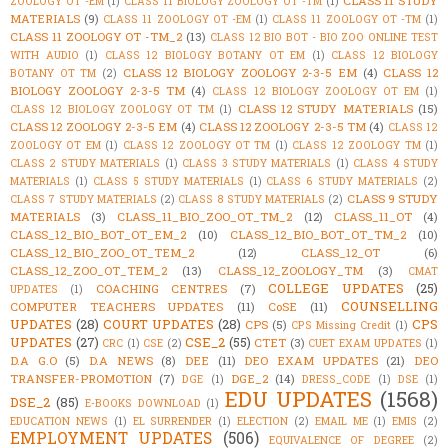
CLASS 11 STUDY
ZOOLOGY OT -EM
(1)
CLASS 11 BIOLOGY ZOOLOGY OT -TM
(1)
MATERIALS
(9)
CLASS 11 ZOOLOGY OT -EM
(1)
CLASS 11 ZOOLOGY OT -TM
(1)
CLASS 11 ZOOLOGY OT -TM_2
(13)
CLASS 12 BIO BOT - BIO ZOO ONLINE TEST
WITH AUDIO
(1)
CLASS 12 BIOLOGY BOTANY OT EM
(1)
CLASS 12 BIOLOGY
CLASS 12 BIOLOGY ZOOLOGY 2-3-5 EM
(4)
CLASS 12
BOTANY OT TM
(2)
BIOLOGY ZOOLOGY 2-3-5 TM
(4)
CLASS 12 BIOLOGY ZOOLOGY OT EM
(1)
CLASS 12 STUDY MATERIALS
(15)
CLASS 12 BIOLOGY ZOOLOGY OT TM
(1)
CLASS 12 ZOOLOGY 2-3-5 EM
(4)
CLASS 12 ZOOLOGY 2-3-5 TM
(4)
CLASS 12
ZOOLOGY OT EM
(1)
CLASS 12 ZOOLOGY OT TM
(1)
CLASS 12 ZOOLOGY TM
(1)
CLASS 2 STUDY MATERIALS
(1)
CLASS 3 STUDY MATERIALS
(1)
CLASS 4 STUDY
MATERIALS
(1)
CLASS 5 STUDY MATERIALS
(1)
CLASS 6 STUDY MATERIALS
(2)
CLASS 9 STUDY
CLASS 7 STUDY MATERIALS
(2)
CLASS 8 STUDY MATERIALS
(2)
MATERIALS
(3)
CLASS_11_BIO_ZOO_OT_TM_2
(12)
CLASS_11_OT
(4)
CLASS_12_BIO_BOT_OT_EM_2
(10)
CLASS_12_BIO_BOT_OT_TM_2
(10)
CLASS_12_BIO_ZOO_OT_TEM_2
(12)
CLASS_12_OT
(6)
CLASS_12_ZOO_OT_TEM_2
(13)
CLASS_12_ZOOLOGY_TM
(3)
CMAT
COLLEGE UPDATES
(25)
COACHING CENTRES
(7)
UPDATES
(1)
COUNSELLING
COMPUTER TEACHERS UPDATES
(11)
CoSE
(11)
UPDATES
(28)
COURT UPDATES
(28)
CPS
CPS
(5)
CPS Missing Credit
(1)
UPDATES
(27)
CSE_2
(55)
CTET
(3)
CRC
(1)
CSE
(2)
CUET EXAM UPDATES
(1)
D.A G.O
(5)
D.A NEWS
(8)
DEE
(11)
DEO EXAM UPDATES
(21)
DEO
TRANSFER-PROMOTION
(7)
DGE_2
(14)
DGE
(1)
DRESS_CODE
(1)
DSE
(1)
EDU UPDATES
(1568)
DSE_2
(85)
E-BOOKS DOWNLOAD
(1)
EDUCATION NEWS
(1)
EL SURRENDER
(1)
ELECTION
(2)
EMAIL ME
(1)
EMIS
(2)
EMPLOYMENT UPDATES
(506)
EQUIVALENCE OF DEGREE
(2)