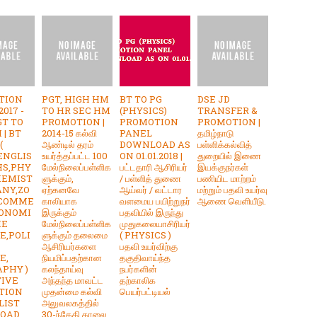
TION
PGT, HIGH HM
BT TO PG
DSE JD
017 -
TO HR SEC HM
(PHYSICS)
TRANSFER &
GT TO
PROMOTION |
PROMOTION
PROMOTION |
 | BT
2014-15 கல்வி
PANEL
தமிழ்நாடு
(
ஆண்டில் தரம்
DOWNLOAD AS
பள்ளிக்கல்வித்
ENGLIS
உயர்த்தப்பட்ட 100
ON 01.01.2018 |
துறையில் இணை
HS,PHY
மேல்நிலைப்பள்ளிக
பட்டதாரி ஆசிரியர்
இயக்குநர்கள்
HEMIST
ளுக்கும்,
/ பள்ளித் துணை
பணியிட மாற்றம்
ANY,ZO
ஏற்கனவே
ஆய்வர் / வட்டார
மற்றும் பதவி உயர்வு
,COMME
காலியாக
வளமைய பயிற்றுநர்
ஆணை வெளியீடு.
CONOMI
இருக்கும்
பதவியில் இருந்து
ME
மேல்நிலைப்பள்ளிக
முதுகலையாசிரியர்
E,POLI
ளுக்கும் தலைமை
( PHYSICS )
ஆசிரியர்களை
பதவி உயர்விற்கு
E,
நியமிப்பதற்கான
தகுதிவாய்ந்த
PHY )
கலந்தாய்வு
நபர்களின்
TIVE
அந்தந்த மாவட்ட
தற்காலிக
TION
முதன்மை கல்வி
பெயர்பட்டியல்
LIST
அலுவலகத்தில்
OAD.
30-ந்தேதி காலை