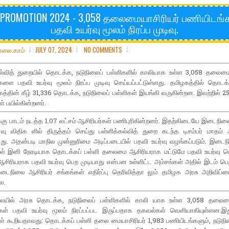
PROMOTION 2024 - 3,058 தலைமையாசிரியர் பணியிடங்க
பதவி உயர்வு மூலம் நிரப்ப முடிவு.
ோலை.காம்
JULY 07, 2024
NO COMMENTS
கல்வித் துறையில் தொடக்க, நடுநிலைப் பள்ளிகளில் காலியாக உள்ள 3,058 தலைமை
களை பதவி உயர்வு மூலம் நிரப்ப முடிவு செய்யப்பட்டுள்ளது. தமிழகத்தில் தொடக்
த்தின் கீழ் 31,336 தொடக்க, நடுநிலைப் பள்ளிகள் இயங்கி வருகின்றன. இவற்றில் 25
 பயில்கின்றனர்.
கு பாடம் நடத்த 1.07 லட்சம் ஆசிரியர்கள் பணிபுரிகின்றனர். இதற்கிடையே இடைநில
்வு விதிக ளில் திருத்தம் செய்து பள்ளிக்கல்வித் துறை கடந்த டிசம்பர் மாத
து. அதன்படி மாநில முன்னுரிமை அடிப்படையில் பதவி உயர்வு வழங்கப்படும். இடைந
கள் இனி நேரடியாக தொடக்கப் பள்ளி தலைமை ஆசிரியராக மட்டுமே பதவி உயர்வு பெற 
ஆசிரியராக பதவி உயர்வு பெற முடியாது என்பன உள்ளிட்ட அம்சங்கள் அதில் இடம் பெற
ைநிலை ஆசிரியர் சங்கங்கள் எதிர்ப்பு தெரிவித்தா லும் தமிழக அரசு அறிவிப்பை 
ை.
ையில் அரசு தொடக்க, நடுநிலைப் பள்ளிகளில் காலி யாக உள்ள 3,058 தலைமை
கள் பதவி உயர்வு மூலம் நிரப்பப்பட இருப்பதாக தகவல்கள் வெளியாகியுள்ளன.இது
் கூறியதாவது: தொடக்கப் பள்ளி தலை மையாசிரியர் 1,983 பணியிடங்களும், நடுநில