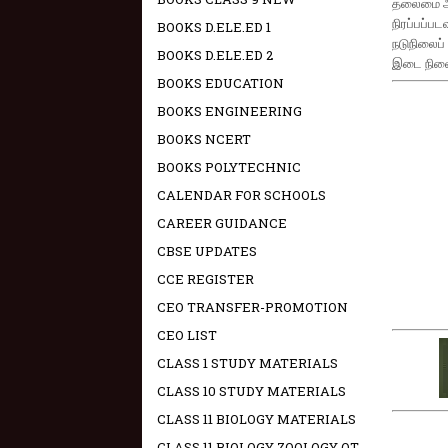
தலைமை ஆசி
நிரப்பப்
BOOKS D.ELE.ED 1
நடுநிலைப்
BOOKS D.ELE.ED 2
இடை நிலை 
BOOKS EDUCATION
BOOKS ENGINEERING
BOOKS NCERT
BOOKS POLYTECHNIC
CALENDAR FOR SCHOOLS
CAREER GUIDANCE
CBSE UPDATES
CCE REGISTER
CEO TRANSFER-PROMOTION
CEO LIST
CLASS 1 STUDY MATERIALS
CLASS 10 STUDY MATERIALS
CLASS 11 BIOLOGY MATERIALS
CLASS 11 BIOLOGY ZOOLOGY OT -