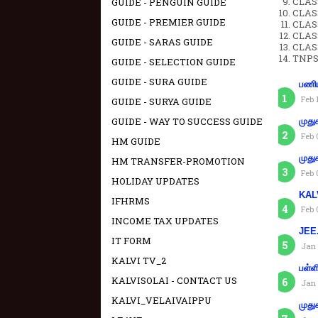
CLASS
GUIDE - PENGUIN GUIDE
CLAS
GUIDE - PREMIER GUIDE
CLAS
CLAS
GUIDE - SARAS GUIDE
CLAS
TNPS
GUIDE - SELECTION GUIDE
GUIDE - SURA GUIDE
பணிய
Feb 
GUIDE - SURYA GUIDE
GUIDE - WAY TO SUCCESS GUIDE
முது
Feb 
HM GUIDE
முது
HM TRANSFER-PROMOTION
Feb 
HOLIDAY UPDATES
KAL
IFHRMS
Feb 
INCOME TAX UPDATES
JEE.
IT FORM
Jan 
KALVI TV_2
பள்ள
KALVISOLAI - CONTACT US
Jan 
KALVI_VELAIVAIPPU
முது