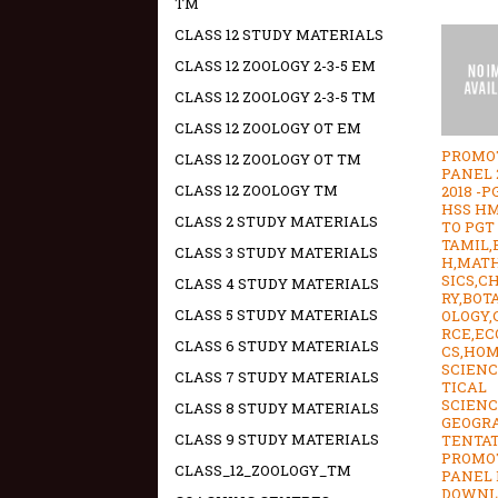
TM
CLASS 12 STUDY MATERIALS
CLASS 12 ZOOLOGY 2-3-5 EM
CLASS 12 ZOOLOGY 2-3-5 TM
CLASS 12 ZOOLOGY OT EM
PROMO
CLASS 12 ZOOLOGY OT TM
PANEL 2
CLASS 12 ZOOLOGY TM
2018 -P
HSS HM
CLASS 2 STUDY MATERIALS
TO PGT 
TAMIL,
CLASS 3 STUDY MATERIALS
H,MAT
SICS,C
CLASS 4 STUDY MATERIALS
RY,BOT
CLASS 5 STUDY MATERIALS
OLOGY
RCE,E
CLASS 6 STUDY MATERIALS
CS,HO
SCIENC
CLASS 7 STUDY MATERIALS
TICAL
SCIENC
CLASS 8 STUDY MATERIALS
GEOGRA
CLASS 9 STUDY MATERIALS
TENTA
PROMO
CLASS_12_ZOOLOGY_TM
PANEL 
DOWNL