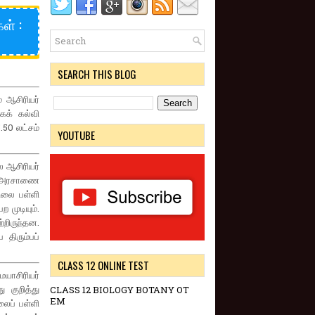
ள் :
SEARCH THIS BLOG
 ஆசிரியர்
கக் கல்வி
.50 லட்சம்
YOUTUBE
ை ஆசிரியர்
ம் அரசாணை
ிலை பள்ளி
முடியும்.
்றிருந்தன.
திரும்பப்
CLASS 12 ONLINE TEST
யாசிரியர்
 குறித்து
CLASS 12 BIOLOGY BOTANY OT
EM
ைப் பள்ளி