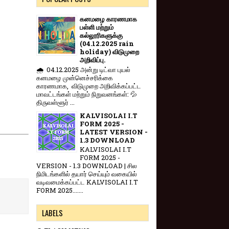
கனமழை காரணமாக
பள்ளி மற்றும்
கல்லூரிகளுக்கு
(04.12.2025 rain
holiday) விடுமுறை
அறிவிப்பு.
🌧️ 04.12.2025 அன்று டிட்வா புயல்
கனமழை முன்னெச்சரிக்கை
காரணமாக, விடுமுறை அறிவிக்கப்பட்ட
மாவட்டங்கள் மற்றும் நிறுவனங்கள்: 💦
திருவள்ளூர் ...
KALVISOLAI I.T
FORM 2025 -
LATEST VERSION -
1.3 DOWNLOAD
KALVISOLAI I.T
FORM 2025 -
VERSION - 1.3 DOWNLOAD | சில
நிமிடங்களில் தயார் செய்யும் வகையில்
வடிவமைக்கப்பட்ட KALVISOLAI I.T
FORM 2025.......
LABELS