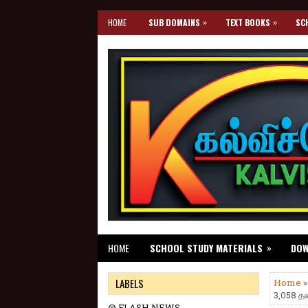
»
»
HOME
SUB DOMAINS
TEXT BOOKS
SC
»
HOME
SCHOOL STUDY MATERIALS
DO
LABELS
Home
3,058 தல
@ FLASH NEWS